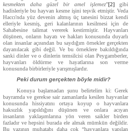
kesmekten daha güzel bir amel işlemez
”
[2]
gibi
hadisleriyle bu hayvan kesme işini teşvik etmiştir. Veda
Haccı'nda yüz devenin altmış üç tanesini bizzat kendi
elleriyle kesmiş, geri kalanlarının kesilmesi için de
Sahabesine talimat vererek kestirmiştir. Hayvanları
düşünen, onların hayatı ve hakları konusunda duyarlı
olan insanlar açısından bu saydığım örnekler gerçekten
dayanılacak gibi değil. Ve bu örneklere bakıldığında
sanki dinler ve o dinlerin temsilcisi olan Peygamberler,
hayvanları öldürme ve hayatlarına son verme
konusunda birbirleriyle yarışmışlardır.
Peki durum gerçekten böyle midir?
Konuya başlamadan şunu belirtelim ki: Gerek
bayramda ve gerekse sair zamanlarda kesilen hayvanlar
konusunda hissiyatını ortaya koyup o hayvanlara
haksızlık yapıldığını düşünen ve onlara acıyan
insanların yaklaşımlarına yön veren saikler birden
fazladır ve hepsini burada ele almak mümkün değildir.
Bu yazının muhatabı daha çok “hayvanlara yapılan