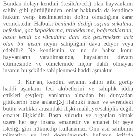
Bundan dolayı kendini (kesile/n/cek) olan hayvanların
sahibi gibi gördüğünden, onlar hakkında da kendince
hüküm verip kesilmelerinin doğru olmadığına karar
vermektedir. Halbuki
benimdir dediği saçına sakalına,
nefesine, göz kapaklarına, tırnaklarına, bağırsaklarına,
hasılı kendi öz vücuduna dahi söz geçirmekten aciz
olan bir insan
neyin sahipliğini dava ediyor veya
edebilir? Ne kendisinin ve ne de bahse konu
hayvanların yaratılmasında, hayatlarını devam
ettirmesinde ve ölmelerinde hiçbir dahlî olmayan
insanın bu şekilde sahiplenmesi haddi aşmaktır.
3. Kur’an, kendini eşyanın sahibi gibi görüp
haddi aşanların feci akıbetlerini ve sahiplik iddia
ettikleri şey(ler)i yanlarına almadan bu dünyadan
gittiklerini bize anlatır.
[3]
Halbuki insan ve evrendeki
bütün varlıklar arasındaki ilişki malikiyet/sahiplik değil,
emanet ilişkisidir. Başta vücudu ve organları olmak
üzere her şey insana emanettir ve emanet bir şeye
istediği gibi hükmedip kullanamaz. Onu asıl sahibinin
talimatları ve izni doğrultusunda kullanıp istifade