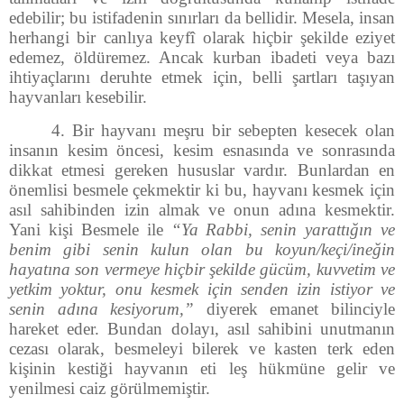
edebilir; bu istifadenin sınırları da bellidir. Mesela, insan
herhangi bir canlıya keyfî olarak hiçbir şekilde eziyet
edemez, öldüremez. Ancak kurban ibadeti veya bazı
ihtiyaçlarını deruhte etmek için, belli şartları taşıyan
hayvanları kesebilir.
4. Bir hayvanı meşru bir sebepten kesecek olan
insanın kesim öncesi, kesim esnasında ve sonrasında
dikkat etmesi gereken hususlar vardır. Bunlardan en
önemlisi besmele çekmektir ki bu, hayvanı kesmek için
asıl sahibinden izin almak ve onun adına kesmektir.
Yani kişi Besmele ile
“Ya Rabbi, senin yarattığın ve
benim gibi senin kulun olan bu koyun/keçi/ineğin
hayatına son vermeye hiçbir şekilde gücüm, kuvvetim ve
yetkim yoktur, onu kesmek için senden izin
istiyor ve
senin adına kesiyorum,”
diyerek emanet bilinciyle
hareket eder. Bundan dolayı, asıl sahibini unutmanın
cezası olarak, besmeleyi bilerek ve kasten terk eden
kişinin kestiği hayvanın eti leş hükmüne gelir ve
yenilmesi caiz görülmemiştir.