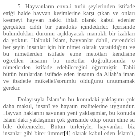
5. Hayvanların enva-i türlü şeylerinden istifade
ettiği halde hayvan kesimlerine karşı çıkan ve onları
kesmeyi hayvan hakkı ihlali olarak kabul edenler
gerçekten ciddi bir paradoks içindedirler. İçerisinde
bulundukları durumu açıklayacak mantıklı bir izahları
da yoktur. Halbuki İslam, hayvanlar dahil, evrendeki
her şeyin insanlar için bir nimet olarak yaratıldığını ve
bu nimetlerden istifade etme metotları kendisine
öğretilen insanın bu metotlar doğrultusunda o
nimetlerden istifade edebileceğini öğretmiştir. Tabii
bütün bunlardan istifade eden insanın da Allah’a iman
ve ibadetle mükellef/sorumlu olduğunu unutmamak
gerekir.
Dolayısıyla İslam’ın bu konudaki yaklaşımı çok
daha makul, insanî ve hayatın realitelerine uygundur.
Hayvan haklarını savunan yeni yaklaşımlar, bu konuda
İslam’daki yaklaşımın çok gerisinde olup onun eline su
bile dökemezler. Bütün türleriyle, hayvanları biz
insanlar gibi birer ümmet
[4]
olarak kabul eden İslam’ı,