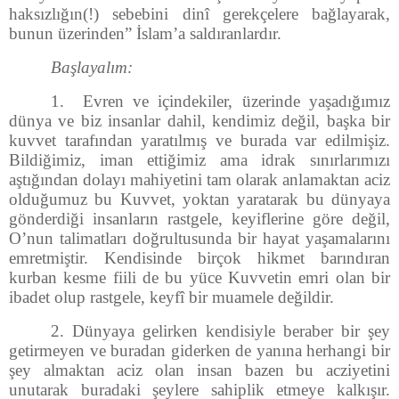
haksızlığın(!) sebebini dinî gerekçelere bağlayarak,
bunun üzerinden” İslam’a saldıranlardır.
Başlayalım:
1. Evren ve içindekiler, üzerinde yaşadığımız
dünya ve biz insanlar dahil, kendimiz değil, başka bir
kuvvet tarafından yaratılmış ve burada var edilmişiz.
Bildiğimiz, iman ettiğimiz ama idrak sınırlarımızı
aştığından dolayı mahiyetini tam olarak anlamaktan aciz
olduğumuz bu Kuvvet, yoktan yaratarak bu dünyaya
gönderdiği insanların rastgele, keyiflerine göre değil,
O’nun talimatları doğrultusunda bir hayat yaşamalarını
emretmiştir. Kendisinde birçok hikmet barındıran
kurban kesme fiili de bu yüce Kuvvetin emri olan bir
ibadet olup rastgele, keyfî bir muamele değildir.
2. Dünyaya gelirken kendisiyle beraber bir şey
getirmeyen ve buradan giderken de yanına herhangi bir
şey almaktan aciz olan insan bazen bu acziyetini
unutarak buradaki şeylere sahiplik etmeye kalkışır.