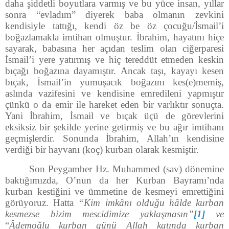
daha şiddetli boyutlara varmış ve bu yüce insan, yıllar
sonra “evladım” diyerek baba olmanın zevkini
kendisiyle tattığı, kendi öz be öz çocuğu/İsmail’i
boğazlamakla imtihan olmuştur. İbrahim, hayatını hiçe
sayarak, babasına her açıdan teslim olan ciğerparesi
İsmail’i yere yatırmış ve hiç tereddüt etmeden keskin
bıçağı boğazına dayamıştır. Ancak taşı, kayayı kesen
bıçak, İsmail’in yumuşacık boğazını kes(e)memiş,
aslında vazifesini ve kendisine emredileni yapmıştır
çünkü o da emir ile hareket eden bir varlıktır sonuçta.
Yani İbrahim, İsmail ve bıçak üçü de görevlerini
eksiksiz bir şekilde yerine getirmiş ve bu ağır imtihanı
geçmişlerdir. Sonunda İbrahim, Allah’ın kendisine
verdiği bir hayvanı (koç) kurban olarak kesmiştir.
Son Peygamber Hz. Muhammed (sav) dönemine
baktığımızda, O’nun da her Kurban Bayramı’nda
kurban kestiğini ve ümmetine de kesmeyi emrettiğini
görüyoruz. Hatta
“Kim imkânı olduğu hâlde kurban
kesmezse bizim mescidimize yaklaşmasın”
[1]
ve
“
Âdemoğlu kurban günü
Allah katında kurban