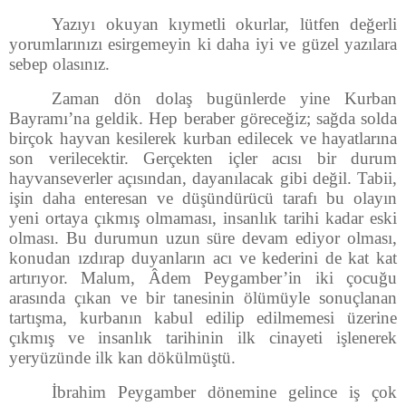
Yazıyı okuyan kıymetli okurlar, lütfen değerli
yorumlarınızı esirgemeyin ki daha iyi ve güzel yazılara
sebep olasınız.
Zaman dön dolaş bugünlerde yine Kurban
Bayramı’na geldik. Hep beraber göreceğiz; sağda solda
birçok hayvan kesilerek kurban edilecek ve hayatlarına
son verilecektir. Gerçekten içler acısı bir durum
hayvanseverler açısından, dayanılacak gibi değil. Tabii,
işin daha enteresan ve düşündürücü tarafı bu olayın
yeni ortaya çıkmış olmaması, insanlık tarihi kadar eski
olması. Bu durumun uzun süre devam ediyor olması,
konudan ızdırap duyanların acı ve kederini de kat kat
artırıyor. Malum, Âdem Peygamber’in iki çocuğu
arasında çıkan ve bir tanesinin ölümüyle sonuçlanan
tartışma, kurbanın kabul edilip edilmemesi üzerine
çıkmış ve insanlık tarihinin ilk cinayeti işlenerek
yeryüzünde ilk kan dökülmüştü.
İbrahim Peygamber dönemine gelince iş çok