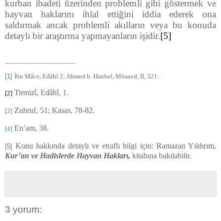
kurban ibadeti üzerinden problemli gibi göstermek ve
hayvan haklarını ihlal ettiğini iddia ederek ona
saldırmak ancak problemli akılların veya bu konuda
detaylı bir araştırma yapmayanların işidir.
[5]
[1]
İbn Mâce, Edâhî 2; Ahmed b. Hanbel, Müsned, II, 321.
Tirmizî, Edâhî, 1.
[2]
Zuhruf, 51; Kasas, 78-82.
[3]
En’am, 38.
[4]
Konu hakkında detaylı ve etraflı bilgi için: Ramazan Yıldırım,
[5]
Kur’an ve Hadislerde Hayvan Hakları,
kitabına bakılabilir.
3 yorum: