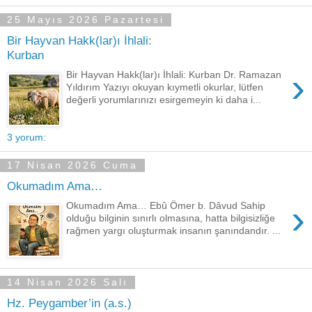
25 Mayıs 2026 Pazartesi
Bir Hayvan Hakk(lar)ı İhlali:
Kurban
›
Bir Hayvan Hakk(lar)ı İhlali: Kurban Dr. Ramazan
Yıldırım Yazıyı okuyan kıymetli okurlar, lütfen
değerli yorumlarınızı esirgemeyin ki daha i...
3 yorum:
17 Nisan 2026 Cuma
Okumadım Ama…
›
Okumadım Ama… Ebû Ömer b. Dâvud Sahip
olduğu bilginin sınırlı olmasına, hatta bilgisizliğe
rağmen yargı oluşturmak insanın şanındandır. ...
14 Nisan 2026 Salı
Hz. Peygamber’in (a.s.)