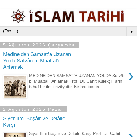
▼
5 Ağustos 2026 Çarşamba
Medine’den Samsat’a Uzanan
Yolda Safvân b. Muattal’ı
Anlamak
›
MEDİNE’DEN SAMSAT’A UZANAN YOLDA Safvân
b. Muattal’ı Anlamak Prof. Dr. Cahit Külekçi Tarih
tuhaf bir ilm-i rivâyettir. Bir hadisenin f...
2 Ağustos 2026 Pazar
Siyer İlmi Beşâir ve Delâile
Karşı
›
Siyer İlmi Beşâir ve Delâile Karşı Prof. Dr. Cahit