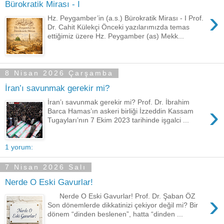
Bürokratik Mirası - I
›
Hz. Peygamber’in (a.s.) Bürokratik Mirası - I Prof.
Dr. Cahit Külekçi Önceki yazılarımızda temas
ettiğimiz üzere Hz. Peygamber (as) Mekk...
8 Nisan 2026 Çarşamba
İran’ı savunmak gerekir mi?
İran’ı savunmak gerekir mi? Prof. Dr. İbrahim
›
Barca Hamas’ın askeri birliği İzzeddin Kassam
Tugayları’nın 7 Ekim 2023 tarihinde işgalci ...
1 yorum:
7 Nisan 2026 Salı
Nerde O Eski Gavurlar!
›
Nerde O Eski Gavurlar! Prof. Dr. Şaban ÖZ
Son dönemlerde dikkatinizi çekiyor değil mi? Bir
dönem “dinden beslenen”, hatta “dinden ...