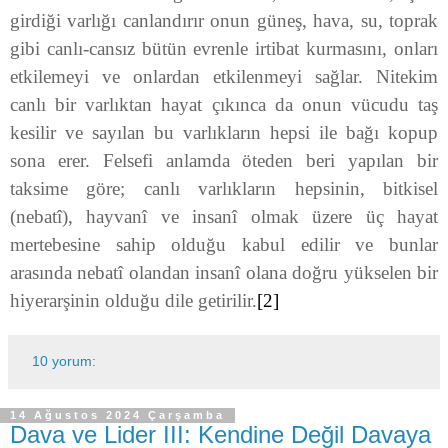
girdiği varlığı canlandırır onun güneş, hava, su, toprak
gibi canlı-cansız bütün evrenle irtibat kurmasını, onları
etkilemeyi ve onlardan etkilenmeyi sağlar. Nitekim
canlı bir varlıktan hayat çıkınca da onun vücudu taş
kesilir ve sayılan bu varlıkların hepsi ile bağı kopup
sona erer. Felsefi anlamda öteden beri yapılan bir
taksime göre; canlı varlıkların hepsinin, bitkisel
(nebatî), hayvanî ve insanî olmak üzere üç hayat
mertebesine sahip olduğu kabul edilir ve bunlar
arasında nebatî olandan insanî olana doğru yükselen bir
hiyerarşinin olduğu dile getirilir.
[2]
10 yorum:
14 Ağustos 2024 Çarşamba
Dava ve Lider III: Kendine Değil Davaya