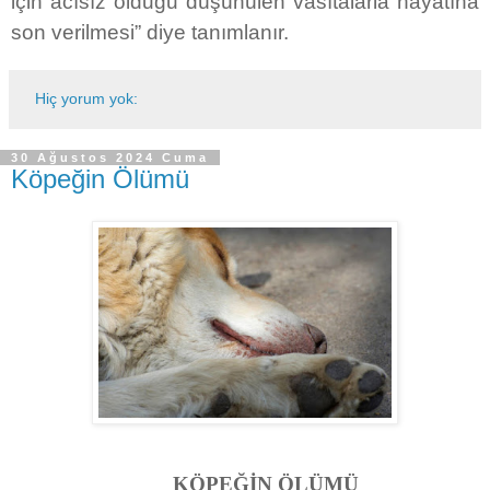
için acısız olduğu düşünülen vasıtalarla hayatına
son verilmesi” diye tanımlanır.
Hiç yorum yok:
30 Ağustos 2024 Cuma
Köpeğin Ölümü
KÖPEĞİN ÖLÜMÜ