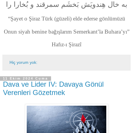
به خال هِندویَش بَخشَم سمرقند و بُخارا را
“Şayet o Şiraz Türk (güzeli) elde ederse gönlümüzü
Onun siyah benine bağışlarım Semerkant’la Buhara’yı”
Hafız-ı Şirazî
Hiç yorum yok:
11 Ekim 2024 Cuma
Dava ve Lider IV: Davaya Gönül
Verenleri Gözetmek