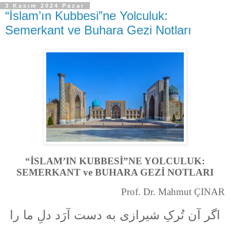
3 Kasım 2024 Pazar
“İslam’ın Kubbesi”ne Yolculuk:
Semerkant ve Buhara Gezi Notları
“İSLAM’IN KUBBESİ”NE YOLCULUK:
SEMERKANT ve BUHARA GEZİ NOTLARI
Prof. Dr. Mahmut ÇINAR
اگر آن تُرکِ شیرازی به‌‌ دست‌ آرَد دلِ ما را