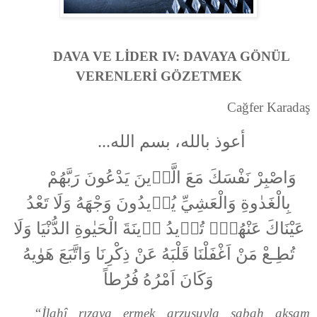
DAVA VE LİDER IV: DAVAYA GÖNÜL
VERENLERİ GÖZETMEK
Cağfer Karadaş
أعوذ بالله، بسم الله...
وَاصْبِرْ نَفْسَكَ مَعَ الَّذٖينَ يَدْعُونَ رَبَّهُمْ
بِالْغَدٰوةِ وَالْعَشِيِّ يُرٖيدُونَ وَجْهَهُ وَلَا تَعْدُ
عَيْنَاكَ عَنْهُمْۚ تُرٖيدُ زٖينَةَ الْحَيٰوةِ الدُّنْيَا وَلَا
تُطِـعْ مَنْ اَغْفَلْنَا قَلْبَهُ عَنْ ذِكْرِنَا وَاتَّبَعَ هَوٰيهُ
وَكَانَ اَمْرُهُ فُرُطاً
“İlahî rızaya ermek arzusuyla sabah akşam