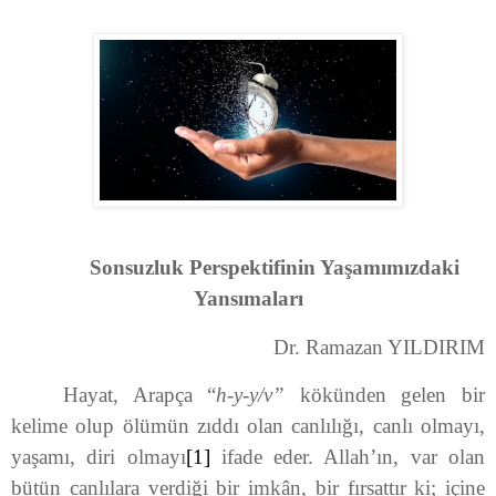
Sonsuzluk Perspektifinin Yaşamımızdaki
Yansımaları
Dr. Ramazan YILDIRIM
Hayat, Arapça “
h-y-y/v”
kökünden gelen bir
kelime olup ölümün zıddı olan canlılığı, canlı olmayı,
yaşamı, diri olmayı
[1]
ifade eder. Allah’ın, var olan
bütün canlılara verdiği bir imkân, bir fırsattır ki; içine