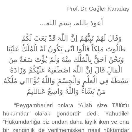
Prof. Dr. Cağfer Karadaş
أعوذ بالله، بسم الله...
وَقَالَ لَهُمْ نَبِيُّهُمْ اِنَّ اللّٰهَ قَدْ بَعَثَ لَكُمْ
طَالُوتَ مَلِكاًؕ قَالُٓوا اَنّٰى يَكُونُ لَهُ الْمُلْكُ عَلَيْنَا
وَنَحْنُ اَحَقُّ بِالْمُلْكِ مِنْهُ وَلَمْ يُؤْتَ سَعَةً مِنَ
الْمَالِؕ قَالَ اِنَّ اللّٰهَ اصْطَفٰيهُ عَلَيْكُمْ وَزَادَهُ
بَسْطَةً فِي الْعِلْمِ وَالْجِسْمِؕ وَاللّٰهُ يُؤْتٖي مُلْكَهُ
مَنْ يَشَٓاءُؕ وَاللّٰهُ وَاسِعٌ عَلٖيمٌ
“Peygamberleri onlara “Allah size Tâlût’u
hükümdar olarak gönderdi” dedi. Yahudiler
“Hükümdarlığa biz ondan daha lâyık iken ve ona
bir zenginlik de verilmemişken nasıl hükümdar