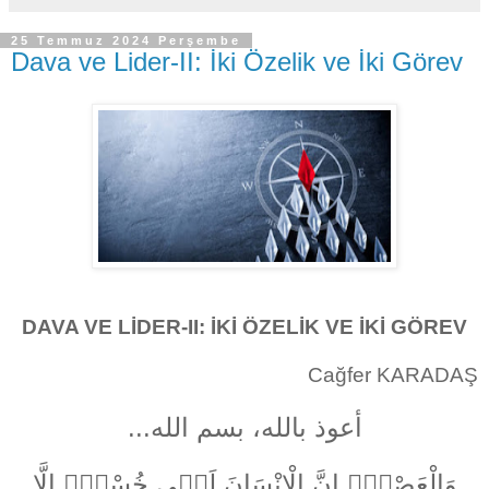
25 Temmuz 2024 Perşembe
Dava ve Lider-II: İki Özelik ve İki Görev
DAVA VE LİDER-II: İKİ ÖZELİK VE İKİ GÖREV
Cağfer KARADAŞ
أعوذ بالله، بسم الله...
وَالْعَصْرِۙ اِنَّ الْاِنْسَانَ لَفٖي خُسْرٍۙ اِلَّا