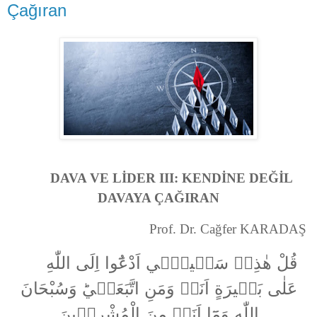
Çağıran
DAVA VE LİDER III: KENDİNE DEĞİL
DAVAYA ÇAĞIRAN
Prof. Dr. Cağfer KARADAŞ
قُلْ هٰذِهٖ سَبٖيلٖٓي اَدْعُٓوا اِلَى اللّٰهِ
عَلٰى بَصٖيرَةٍ اَنَا۬ وَمَنِ اتَّبَعَنٖيؕ وَسُبْحَانَ
اللّٰهِ وَمَٓا اَنَا۬ مِنَ الْمُشْرِكٖينَ