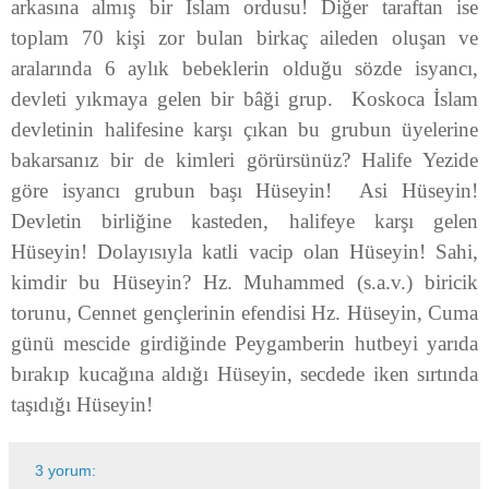
arkasına almış bir İslam ordusu! Diğer taraftan ise
toplam 70 kişi zor bulan birkaç aileden oluşan ve
aralarında 6 aylık bebeklerin olduğu sözde isyancı,
devleti yıkmaya gelen bir bâği grup. Koskoca İslam
devletinin halifesine karşı çıkan bu grubun üyelerine
bakarsanız bir de kimleri görürsünüz? Halife Yezide
göre isyancı grubun başı Hüseyin! Asi Hüseyin!
Devletin birliğine kasteden, halifeye karşı gelen
Hüseyin! Dolayısıyla katli vacip olan Hüseyin! Sahi,
kimdir bu Hüseyin? Hz. Muhammed (s.a.v.) biricik
torunu, Cennet gençlerinin efendisi Hz. Hüseyin, Cuma
günü mescide girdiğinde Peygamberin hutbeyi yarıda
bırakıp kucağına aldığı Hüseyin, secdede iken sırtında
taşıdığı Hüseyin!
3 yorum: