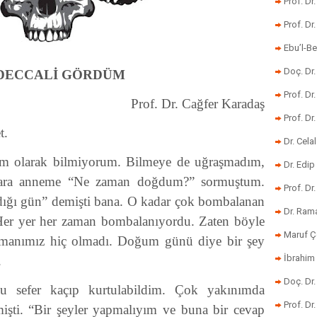
Prof. Dr
Prof. Dr
Ebu’l-Be
Doç. Dr.
DECCALİ GÖRDÜM
Prof. Dr
Prof. Dr. Cağfer Karadaş
Prof. Dr
t.
Dr. Cela
 olarak bilmiyorum. Bilmeye de uğraşmadım,
Dr. Edip
 ara anneme “Ne zaman doğdum?” sormuştum.
Prof. Dr
adığı gün” demişti bana. O kadar çok bombalanan
Dr. Ram
 Her yer her zaman bombalanıyordu. Zaten böyle
Maruf Ç
amanımız hiç olmadı. Doğum günü diye bir şey
İbrahim 
.
Doç. Dr
u sefer kaçıp kurtulabildim. Çok yakınımda
Prof. Dr
mişti. “Bir şeyler yapmalıyım ve buna bir cevap