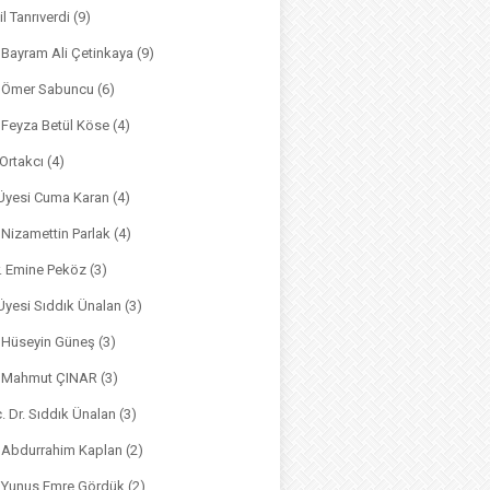
il Tanrıverdi
(9)
. Bayram Ali Çetinkaya
(9)
. Ömer Sabuncu
(6)
. Feyza Betül Köse
(4)
 Ortakcı
(4)
. Üyesi Cuma Karan
(4)
. Nizamettin Parlak
(4)
r. Emine Peköz
(3)
 Üyesi Sıddık Ünalan
(3)
. Hüseyin Güneş
(3)
r. Mahmut ÇINAR
(3)
. Dr. Sıddık Ünalan
(3)
. Abdurrahim Kaplan
(2)
. Yunus Emre Gördük
(2)