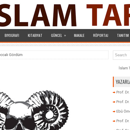
»
BIYOGRAFI
KITABIYAT
GÜNCEL
MAKALE
RÖPORTAJ
TANITIM
ccalı Gördüm
İslam T
YAZARL
Prof. Dr
Prof. D
Ebû Öme
Prof. D