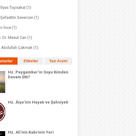
. İlyas Topsakal
(1)
. Şefaettin Severcan
(1)
in İnce
(1)
. Dr. Mesut Can
(1)
r. Abdullah Çakmak
(1)
unanlar
Etiketler
Yazı Arşivi
Hz. Peygamber’in Soyu Kimden
Devam Etti?
Hz. Âişe'nin Hayatı ve Şahsiyeti
Hz. Ali’nin Kabrinin Yeri