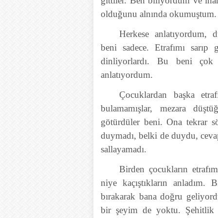
gittiler. Ben biliyordum ve 
olduğunu alnında okumuştum.
Herkese anlatıyordum, d
beni sadece. Etrafımı sarıp
dinliyorlardı. Bu beni ço
anlatıyordum.
Çocuklardan başka etr
bulamamışlar, mezara düşt
götürdüler beni. Ona tekrar
duymadı, belki de duydu, cevap
sallayamadı.
Birden çocukların etrafı
niye kaçıştıkların anladım. 
bırakarak bana doğru geliyor
bir şeyim de yoktu. Şehitlik