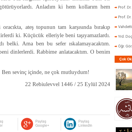
 götürüyorlardı. Anladım ki hem kollarım hem
Prof. Dr
Prof. Dr
i oracıkta, ateş topunun tam karşısında bırakıp
Vahdett
irlerdi ki. Küçücük elleriyle beni taşıyamazlardı.
Yrd. Doç
rdı belki. Ama ben bu sefer ıskalamayacaktım.
Öğr. Gö
beni dinlerlerdi. Rabbime anlatacaktım. O benim
Çok Ok
. Ben sevinç içinde, ne çok mutluydum!
22 Rebiulevvel 1446 / 25 Eylül 2024
aş
Paylaş
Paylaş
er
Google+
LinkedIn