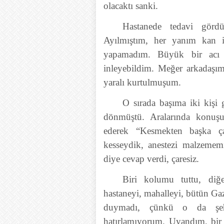
olacaktı sanki.
Hastanede tedavi görd
Ayılmıştım, her yanım kan i
yapamadım. Büyük bir acı 
inleyebildim. Meğer arkadaşı
yaralı kurtulmuşum.
O sırada başıma iki kişi 
dönmüştü. Aralarında konuşu
ederek “Kesmekten başka ç
kesseydik, anestezi malzemem
diye cevap verdi, çaresiz.
Biri kolumu tuttu, diğ
hastaneyi, mahalleyi, bütün Gaz
duymadı, çünkü o da şehit
hatırlamıyorum. Uyandım, bir 