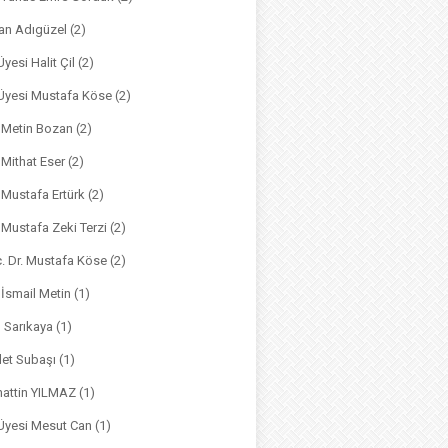
an Adıgüzel
(2)
Üyesi Halit Çil
(2)
. Üyesi Mustafa Köse
(2)
. Metin Bozan
(2)
. Mithat Eser
(2)
. Mustafa Ertürk
(2)
. Mustafa Zeki Terzi
(2)
ç. Dr. Mustafa Köse
(2)
 İsmail Metin
(1)
m Sarıkaya
(1)
det Subaşı
(1)
hattin YILMAZ
(1)
 Üyesi Mesut Can
(1)