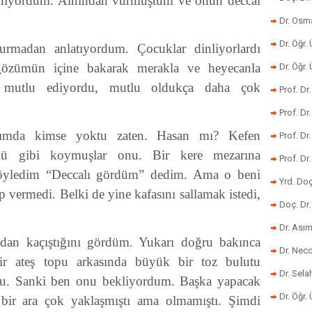
inanıyordum. Alnından vurmuştum ve onun deccal
Dr. Osm
Dr. Öğr. 
urmadan anlatıyordum. Çocuklar dinliyorlardı
 gözümün içine bakarak merakla ve heyecanla
Dr. Öğr
k mutlu ediyordu, mutlu oldukça daha çok
Prof. Dr
Prof. Dr
afımda kimse yoktu zaten. Hasan mı? Kefen
Prof. Dr
üğü gibi koymuşlar onu. Bir kere mezarına
Prof. Dr
 söyledim “Deccalı gördüm” dedim. Ama o beni
Yrd. Do
 vermedi. Belki de yine kafasını sallamak istedi,
Doç. Dr.
Dr. Ası
mdan kaçıştığını gördüm. Yukarı doğru bakınca
Dr. Nec
Bir ateş topu arkasında büyük bir toz bulutu
Dr. Sela
du. Sanki ben onu bekliyordum. Başka yapacak
Dr. Öğr.
 bir ara çok yaklaşmıştı ama olmamıştı. Şimdi