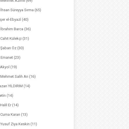
. Mehmet Azimli
(69)
. İhsan Süreyya Sırma
(65)
şer el-Ebyazî
(40)
 İbrahim Barca
(36)
. Cahit Külekçi
(31)
. Şaban Öz
(30)
l Emanet
(23)
 Akyol
(19)
. Mehmet Salih Arı
(16)
azan YILDIRIM
(14)
etin
(14)
Halil Er
(14)
. Cuma Karan
(13)
. Yusuf Ziya Keskin
(11)