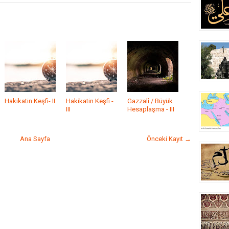
Hakikatin Keşfi- II
Hakikatin Keşfi -
Gazzalî / Büyük
III
Hesaplaşma - III
Ana Sayfa
Önceki Kayıt →