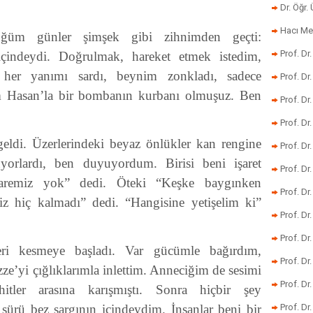
Dr. Öğr
Hacı Me
üğüm günler şimşek gibi zihnimden geçti:
Prof. Dr
çindeydi. Doğrulmak, hareket etmek istedim,
her yanımı sardı, beynim zonkladı, sadece
Prof. Dr
m Hasan’la bir bombanın kurbanı olmuşuz. Ben
Prof. Dr
Prof. Dr
geldi. Üzerlerindeki beyaz önlükler kan rengine
Prof. Dr
yorlardı, ben duyuyordum. Birisi beni işaret
Prof. D
aremiz yok” dedi. Öteki “Keşke baygınken
Prof. D
iz hiç kalmadı” dedi. “Hangisine yetişelim ki”
Prof. Dr
Prof. Dr
eri kesmeye başladı. Var gücümle bağırdım,
Prof. Dr
ze’yi çığlıklarımla inlettim. Anneciğim de sesimi
Prof. Dr
ler arasına karışmıştı. Sonra hiçbir şey
sürü bez sargının içindeydim. İnsanlar beni bir
Prof. Dr.