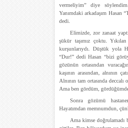
vermeliyim” diye söylendim
Yanımdaki arkadaşım Hasan “T
dedi.
Elimizde, zor zanaat yap
şükür taşımız çoktu. Yıkılan 
kurşunlarıydı. Düştük yola H
“Dur!” dedi Hasan “bizi görüy
gözünün ortasından vuracağ
kaşının arasından, alnının ç
Alnının tam ortasında deccalı 
Ama ben gördüm, gördüğümde
Sonra gözümü hastanen
Hayatımdan memnumdun, çünkü
Ama kimse doğrulamadı beni