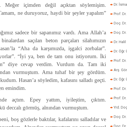
. Meğer içimden değil açıktan söylemişim.
Dr. İsma
amam, ne duruyoruz, haydi bir şeyler yapalım”
Prof. Dr
Doç. Dr
tığımız sadece bir sapanımız vardı. Ama Allah’a
Doç. Dr
binalardan saçılan beton parçaları silahımızın
Dr. Halil
asan’la “Aha da karşımızda, işgalci zorbalar”.
Dr. Öğr
orlar”. “İyi ya, ben de tam onu istiyorum. İki
Prof. Dr
ım” diye cevap verdim. Vurdum da. Tam iki
Arş. Gö
atından vurmuştum. Ama tuhaf bir şey gördüm.
okudum. Hasan’a söyledim, kafasını salladı geçti.
Dr. Öğr.
n emindim.
Prof. Dr
Prof. D
de açtım. Epey yattım, iyileştim, çıktım.
 deccalı görmüş, alnından vurmuştum.
Yrd. Doç
Doç. Dr
, boş gözlerle baktılar, kafalarını salladılar ve
Doç. Dr