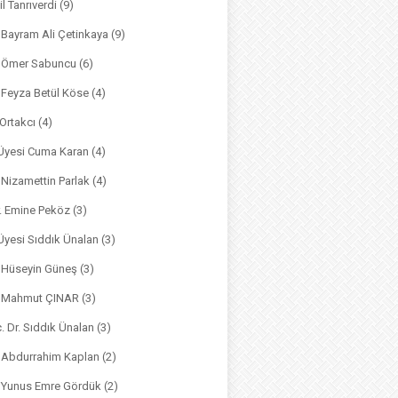
il Tanrıverdi
(9)
. Bayram Ali Çetinkaya
(9)
. Ömer Sabuncu
(6)
. Feyza Betül Köse
(4)
 Ortakcı
(4)
. Üyesi Cuma Karan
(4)
. Nizamettin Parlak
(4)
r. Emine Peköz
(3)
 Üyesi Sıddık Ünalan
(3)
. Hüseyin Güneş
(3)
r. Mahmut ÇINAR
(3)
. Dr. Sıddık Ünalan
(3)
. Abdurrahim Kaplan
(2)
. Yunus Emre Gördük
(2)