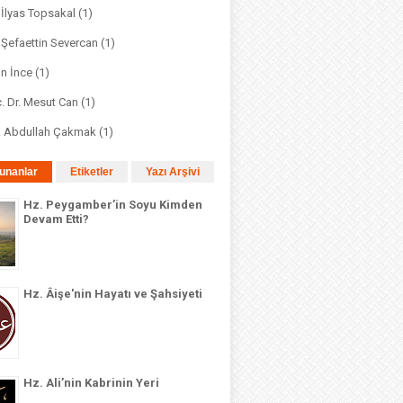
. İlyas Topsakal
(1)
. Şefaettin Severcan
(1)
in İnce
(1)
. Dr. Mesut Can
(1)
r. Abdullah Çakmak
(1)
unanlar
Etiketler
Yazı Arşivi
Hz. Peygamber’in Soyu Kimden
Devam Etti?
Hz. Âişe'nin Hayatı ve Şahsiyeti
Hz. Ali’nin Kabrinin Yeri