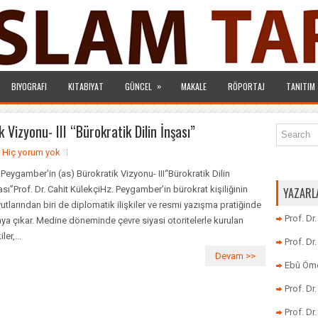
»
BIYOGRAFI
KITABIYAT
GÜNCEL
MAKALE
RÖPORTAJ
TANITIM
Vizyonu- III “Bürokratik Dilin İnşası”
Hiç yorum yok
 Peygamber’in (as) Bürokratik Vizyonu- III“Bürokratik Dilin
ası”Prof. Dr. Cahit KülekçiHz. Peygamber’in bürokrat kişiliğinin
YAZARL
utlarından biri de diplomatik ilişkiler ve resmi yazışma pratiğinde
Prof. Dr
aya çıkar. Medine döneminde çevre siyasi otoritelerle kurulan
iler,...
Prof. D
Devam >>
Ebû Öme
Prof. D
Prof. Dr