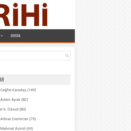
»
DOSYA
AR
. Cağfer Karadaş
(149)
r. Adem Apak
(82)
r b. Dâvud
(80)
r. Adnan Demircan
(79)
. Mehmet Azimli
(69)