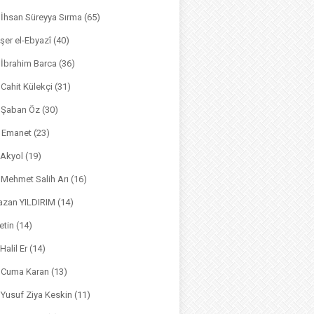
. İhsan Süreyya Sırma
(65)
şer el-Ebyazî
(40)
 İbrahim Barca
(36)
. Cahit Külekçi
(31)
. Şaban Öz
(30)
l Emanet
(23)
 Akyol
(19)
. Mehmet Salih Arı
(16)
azan YILDIRIM
(14)
etin
(14)
Halil Er
(14)
. Cuma Karan
(13)
. Yusuf Ziya Keskin
(11)