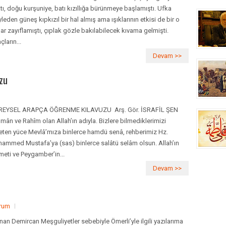
tı, doğu kurşuniye, batı kızıllığa bürünmeye başlamıştı. Ufka
leden güneş kıpkızıl bir hal almış ama ışıklarının etkisi de bir o
ar zayıflamıştı, çıplak gözle bakılabilecek kıvama gelmişti.
ların...
Devam >>
zu
EYSEL ARAPÇA ÖĞRENME KILAVUZU Arş. Gör. İSRAFİL ŞEN
mân ve Rahîm olan Allah’ın adıyla. Bizlere bilmediklerimizi
eten yüce Mevlâ’mıza binlerce hamdü senâ, rehberimiz Hz.
ammed Mustafa’ya (sas) binlerce salâtü selâm olsun. Allah’ın
meti ve Peygamber’in...
Devam >>
orum
an Demircan Meşguliyetler sebebiyle Ömerli’yle ilgili yazılarıma