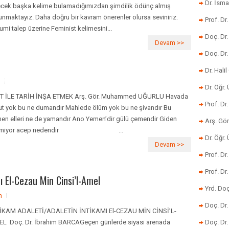
Dr. İsma
cek başka kelime bulamadığımızdan şimdilik ödünç almış
unmaktayız. Daha doğru bir kavram önerenler olursa seviniriz.
Prof. Dr
mi talep üzerine Feminist kelimesini...
Doç. Dr
Devam >>
Doç. Dr
Dr. Halil
Dr. Öğr
T İLE TARİH İNŞA ETMEK Arş. Gör. Muhammed UĞURLU Havada
Prof. Dr
ut yok bu ne dumandır Mahlede ölüm yok bu ne şivandır Bu
en elleri ne de yamandır Ano Yemen’dir gülü çemendir Giden
Arş. Gö
lmiyor acep nedendir ...
Dr. Öğr.
Devam >>
Prof. Dr
Prof. D
ı El-Cezau Min Cinsi’l-Amel
Yrd. Doç
m
Doç. Dr
İKAM ADALETİ/ADALETİN İNTİKAMI El-CEZAU MİN CİNSİ’L-
L Doç. Dr. İbrahim BARCAGeçen günlerde siyasi arenada
Doç. Dr