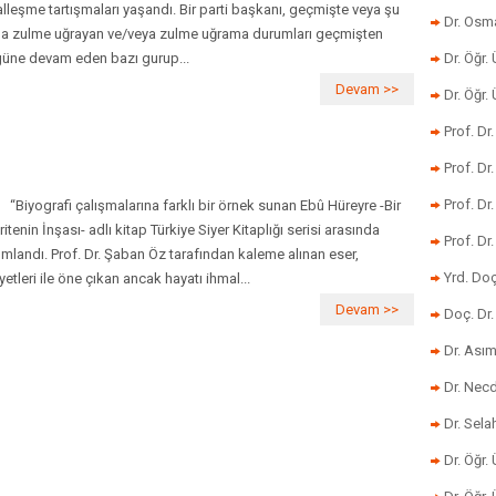
alleşme tartışmaları yaşandı. Bir parti başkanı, geçmişte veya şu
Dr. Osm
a zulme uğrayan ve/veya zulme uğrama durumları geçmişten
üne devam eden bazı gurup...
Dr. Öğr. 
Devam >>
Dr. Öğr
Prof. Dr
Prof. Dr
Prof. Dr
yografi çalışmalarına farklı bir örnek sunan Ebû Hüreyre -Bir
ritenin İnşası- adlı kitap Türkiye Siyer Kitaplığı serisi arasında
Prof. Dr
ımlandı. Prof. Dr. Şaban Öz tarafından kaleme alınan eser,
Yrd. Do
ayetleri ile öne çıkan ancak hayatı ihmal...
Devam >>
Doç. Dr.
Dr. Ası
Dr. Nec
Dr. Sela
Dr. Öğr.