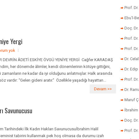
Prof. Dr
Ebu’l-Be
Doç. Dr.
Prof. Dr
niye Yergi
Prof. Dr
orum yok
Dr. Cela
 DEVRİN ÂDETİ ESKİYE ÖVGÜ YENİYE YERGİ Cağfer KARADAŞ
ndim, her dönemde âlimler, kendi dönemlerinin kötüye gittiğini,
Dr. Edip
i zamanların ne kadar da iyi olduğunu anlatmışlar. Halk arasında
Prof. Dr
 söz vardır: “Gelen gideni aratır.” Özellikle yaşadığı hayattan...
Devam >>
Dr. Ram
Maruf Ç
arı Savunucusu
İbrahim 
Doç. Dr
am Tarihindeki İlk Kadın Hakları Savunucusuİbrahim Halil
Prof. Dr
eminist tabirini kullanmak pek hoş olmasa da durumu izah