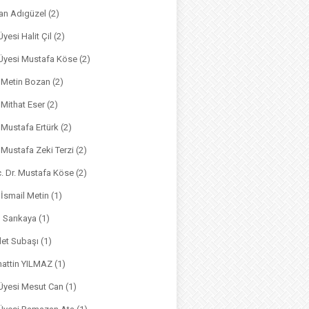
an Adıgüzel
(2)
Üyesi Halit Çil
(2)
. Üyesi Mustafa Köse
(2)
. Metin Bozan
(2)
. Mithat Eser
(2)
. Mustafa Ertürk
(2)
. Mustafa Zeki Terzi
(2)
ç. Dr. Mustafa Köse
(2)
 İsmail Metin
(1)
m Sarıkaya
(1)
det Subaşı
(1)
hattin YILMAZ
(1)
 Üyesi Mesut Can
(1)