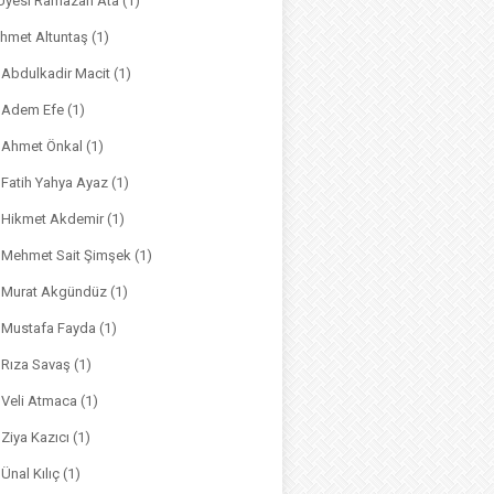
. Üyesi Ramazan Ata
(1)
hmet Altuntaş
(1)
. Abdulkadir Macit
(1)
. Adem Efe
(1)
. Ahmet Önkal
(1)
. Fatih Yahya Ayaz
(1)
. Hikmet Akdemir
(1)
r. Mehmet Sait Şimşek
(1)
r. Murat Akgündüz
(1)
. Mustafa Fayda
(1)
. Rıza Savaş
(1)
. Veli Atmaca
(1)
. Ziya Kazıcı
(1)
 Ünal Kılıç
(1)