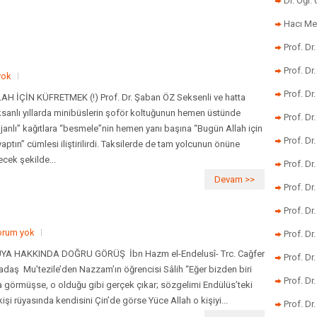
Dr. Öğr
Hacı Me
Prof. Dr
Prof. Dr
yok
Prof. Dr
AH İÇİN KÜFRETMEK (!) Prof. Dr. Şaban ÖZ Seksenli ve hatta
sanlı yıllarda minibüslerin şoför koltuğunun hemen üstünde
Prof. Dr
njanlı” kağıtlara “besmele”nin hemen yanı başına “Bugün Allah için
Prof. Dr
yaptın” cümlesi iliştirilirdi. Taksilerde de tam yolcunun önüne
ecek şekilde...
Prof. D
Devam >>
Prof. D
Prof. Dr
orum yok
Prof. Dr
A HAKKINDA DOĞRU GÖRÜŞ İbn Hazm el-Endelusî- Trc. Cağfer
Prof. Dr
adaş Mu’tezile’den Nazzam’ın öğrencisi Sâlih “Eğer bizden biri
Prof. Dr
a görmüşse, o olduğu gibi gerçek çıkar; sözgelimi Endülüs’teki
 kişi rüyasında kendisini Çin’de görse Yüce Allah o kişiyi...
Prof. Dr.