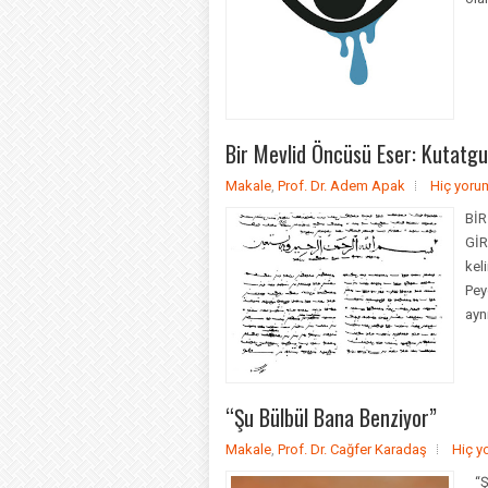
Bir Mevlid Öncüsü Eser: Kutatgu 
Makale
,
Prof. Dr. Adem Apak
Hiç yoru
BİR
GİR
kel
Pey
ayn
“Şu Bülbül Bana Benziyor”
Makale
,
Prof. Dr. Cağfer Karadaş
Hiç y
“Ş