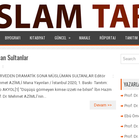
»
BIYOGRAFI
KITABIYAT
GÜNCEL
MAKALE
RÖPORTAJ
TANITIM
an Sultanlar
RVEDEN DRAMATİK SONA MÜSLÜMAN SULTANLAR Editör :
met AZİMLİ Mana Yayınları / İstanbul 2020, 1. Baskı Tanıtım:
YAZARL
p AKYOL[1] “Düşüşü görmeyen kimse izzeti ne bilsin” İbn Hazm
Prof. Dr
f. Dr. Mehmet AZİMLİ’nin...
Devam >>
Prof. D
Ebû Öme
Prof. D
Prof. Dr