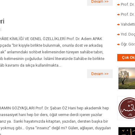
Devam >>
Prof. Dr
Prof. Dr
ri
Vahdett
Yrd. Doç
ÂBE KİMLİĞİ VE GENEL ÖZELLİKLERİ Prof. Dr. Adem APAK
Öğr. Gö
pçada “bir kişiyle birlikte bulunmak, onunla dost ve arkadaş
ak” anlamındaki sohbet kelimesinden türeyen sahâbe tabiri,
Çok Ok
ib kelimesinin çoğuludur. İslâmî literatürde Sahâbe ile birlikte
âb kavramı da sıkça kullanılmakta...
Devam >>
AMIN GÖZYAŞLARI Prof. Dr. Şaban ÖZ Hani hep akademik hep
 hassasiyet hani hep bir ders, öğüt verme derdi içeren yazılar
arız ya. Sanki hayatımızda kitaptan, yazıdan, dersten başka bir
 yokmuş gibi… Oysa “insanız” değil mi? Gülen, ağlayan, duyguları
n…...