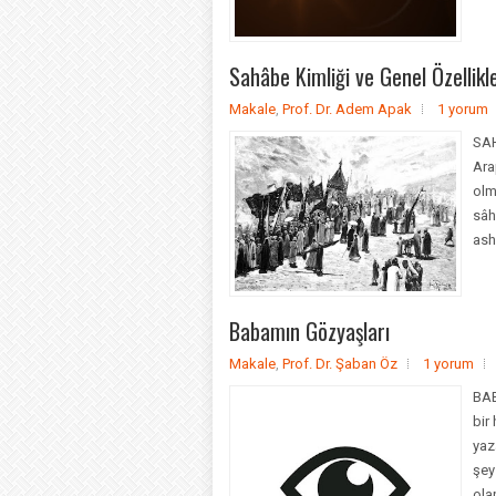
Sahâbe Kimliği ve Genel Özellikle
Makale
,
Prof. Dr. Adem Apak
1 yorum
SAH
Ara
olm
sâh
ash
Babamın Gözyaşları
Makale
,
Prof. Dr. Şaban Öz
1 yorum
BAB
bir
yaz
şey
ola