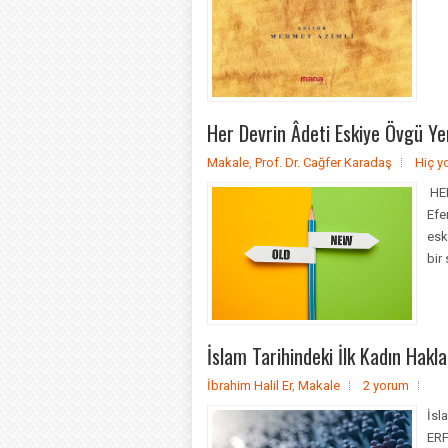
Her Devrin Âdeti Eskiye Övgü Ye
Makale
,
Prof. Dr. Cağfer Karadaş
Hiç y
HER
Efe
esk
bir
İslam Tarihindeki İlk Kadın Hakl
İbrahim Halil Er
,
Makale
2 yorum
İsl
ERF