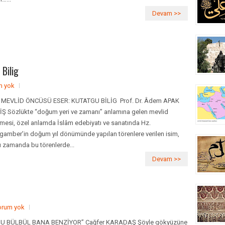
Devam >>
Bilig
m yok
 MEVLİD ÖNCÜSÜ ESER: KUTATGU BİLİG Prof. Dr. Âdem APAK
İŞ Sözlükte “doğum yeri ve zamanı” anlamına gelen mevlid
imesi, özel anlamda İslâm edebiyatı ve sanatında Hz.
gamber’in doğum yıl dönümünde yapılan törenlere verilen isim,
ı zamanda bu törenlerde...
Devam >>
orum yok
U BÜLBÜL BANA BENZİYOR” Cağfer KARADAŞ Şöyle gökyüzüne