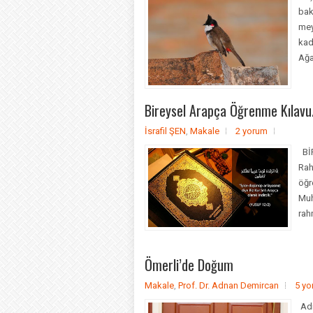
bak
mey
kad
Ağaç
Bireysel Arapça Öğrenme Kılavu
İsrafil ŞEN
,
Makale
2 yorum
BİR
Rah
öğr
Muh
rah
Ömerli’de Doğum
Makale
,
Prof. Dr. Adnan Demircan
5 y
Adn