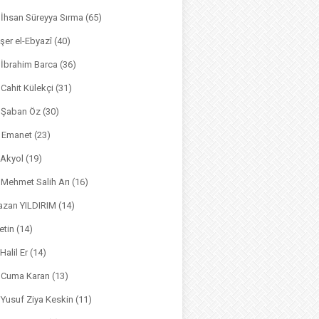
. İhsan Süreyya Sırma
(65)
şer el-Ebyazî
(40)
 İbrahim Barca
(36)
. Cahit Külekçi
(31)
. Şaban Öz
(30)
l Emanet
(23)
 Akyol
(19)
. Mehmet Salih Arı
(16)
azan YILDIRIM
(14)
etin
(14)
Halil Er
(14)
. Cuma Karan
(13)
. Yusuf Ziya Keskin
(11)