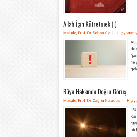
Allah İçin Küfretmek (!)
Makale
,
Prof. Dr. Şaban Öz
Hiç yorum 
ALL
dok
“ja
ne 
gel
Rüya Hakkında Doğru Görüş
Makale
,
Prof. Dr. Cağfer Karadaş
Hiç y
RÜY
Kar
rüy
bir