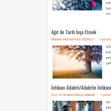
ede
bul
Umu
Ağıt ile Tarih İnşa Etmek
Makale
,
Muhammed UĞURLU
1 yorum
AĞI
bul
yem
ge
İntikam Adaleti/Adaletin İntikam
Doç. Dr. İbrahim Barca
,
Makale
1 yoru
İNT
AME