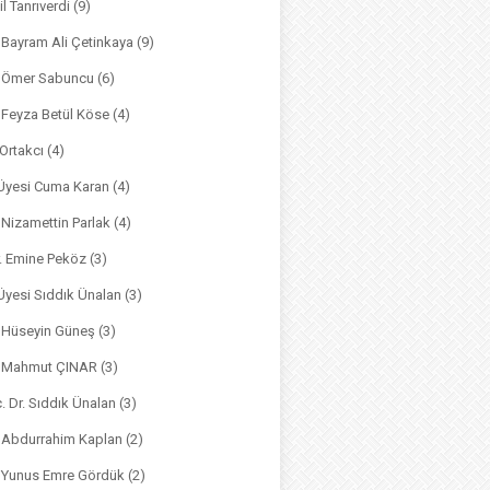
il Tanrıverdi
(9)
. Bayram Ali Çetinkaya
(9)
. Ömer Sabuncu
(6)
. Feyza Betül Köse
(4)
 Ortakcı
(4)
. Üyesi Cuma Karan
(4)
. Nizamettin Parlak
(4)
r. Emine Peköz
(3)
 Üyesi Sıddık Ünalan
(3)
. Hüseyin Güneş
(3)
r. Mahmut ÇINAR
(3)
. Dr. Sıddık Ünalan
(3)
. Abdurrahim Kaplan
(2)
. Yunus Emre Gördük
(2)