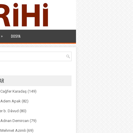
»
DOSYA
AR
. Cağfer Karadaş
(149)
r. Adem Apak
(82)
r b. Dâvud
(80)
r. Adnan Demircan
(79)
. Mehmet Azimli
(69)