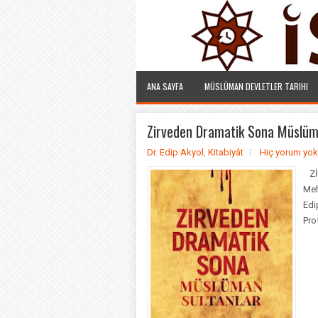
ANA SAYFA
MÜSLÜMAN DEVLETLER TARIHI
Zirveden Dramatik Sona Müslüm
Dr. Edip Akyol
,
Kitabiyât
Hiç yorum yok
Zİ
Meh
Edi
Pro