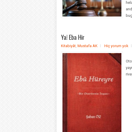
hel
and
bug
Ya! Eba Hir
Kitabiyât
,
Mustafa AK
Hiç yorum yok
“Bi
Oto
yay
riv