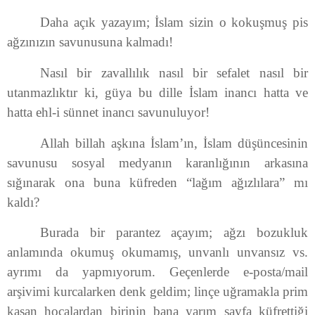
Daha açık yazayım; İslam sizin o kokuşmuş pis
ağzınızın savunusuna kalmadı!
Nasıl bir zavallılık nasıl bir sefalet nasıl bir
utanmazlıktır ki, güya bu dille İslam inancı hatta ve
hatta ehl-i sünnet inancı savunuluyor!
Allah billah aşkına İslam’ın, İslam düşüncesinin
savunusu sosyal medyanın karanlığının arkasına
sığınarak ona buna küfreden “lağım ağızlılara” mı
kaldı?
Burada bir parantez açayım; ağzı bozukluk
anlamında okumuş okumamış, unvanlı unvansız vs.
ayrımı da yapmıyorum. Geçenlerde e-posta/mail
arşivimi kurcalarken denk geldim; linçe uğramakla prim
kasan hocalardan birinin bana yarım sayfa küfrettiği