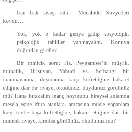
İran Irak savaşı bitti… Mücahitler Sovyetleri
kovdu…
Yok, yok o kadar geriye gidip sosyolojik,
psikolojik tahliller yapmayalım. Konuya
doğrudan girelim!
Bir minicik soru; Hz. Peygamber’in müşrik,
münafık, Hristiyan, Yahudi vs. herhangi bir
inanmayanına, düşmanına karşı küfrettiğine hakaret
ettiğine dair bir rivayet okudunuz, duydunuz gördünüz
mü? Hatta bırakalım inanç boyutunu bireysel anlamda
mesela eşine iftira atanlara, amcasına müsle yapanlara
karşı tövbe haşa küfrettiğine, hakaret ettiğine dair bir
minicik rivayet kırıntısı gördünüz, okudunuz mu?