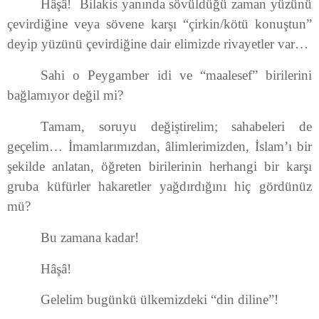
Hâşâ! Bilakis yanında sövüldüğü zaman yüzünü
çevirdiğine veya sövene karşı “çirkin/kötü konuştun”
deyip yüzünü çevirdiğine dair elimizde rivayetler var…
Sahi o Peygamber idi ve “maalesef” birilerini
bağlamıyor değil mi?
Tamam, soruyu değiştirelim; sahabeleri de
geçelim… İmamlarımızdan, âlimlerimizden, İslam’ı bir
şekilde anlatan, öğreten birilerinin herhangi bir karşı
gruba küfürler hakaretler yağdırdığını hiç gördünüz
mü?
Bu zamana kadar!
Hâşâ!
Gelelim bugünkü ülkemizdeki “din diline”!