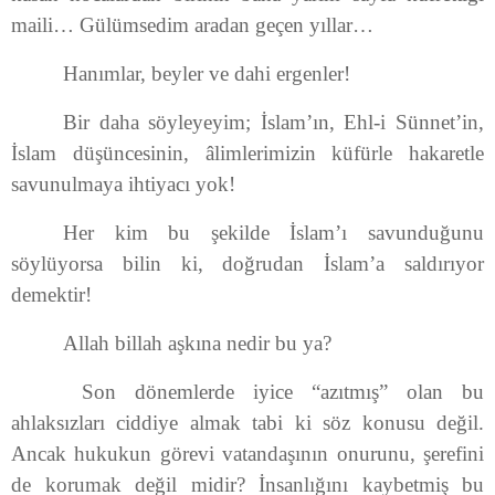
maili… Gülümsedim aradan geçen yıllar…
Hanımlar, beyler ve dahi ergenler!
Bir daha söyleyeyim; İslam’ın, Ehl-i Sünnet’in,
İslam düşüncesinin, âlimlerimizin küfürle hakaretle
savunulmaya ihtiyacı yok!
Her kim bu şekilde İslam’ı savunduğunu
söylüyorsa bilin ki, doğrudan İslam’a saldırıyor
demektir!
Allah billah aşkına nedir bu ya?
Son dönemlerde iyice “azıtmış” olan bu
ahlaksızları ciddiye almak tabi ki söz konusu değil.
Ancak hukukun görevi vatandaşının onurunu, şerefini
de korumak değil midir? İnsanlığını kaybetmiş bu