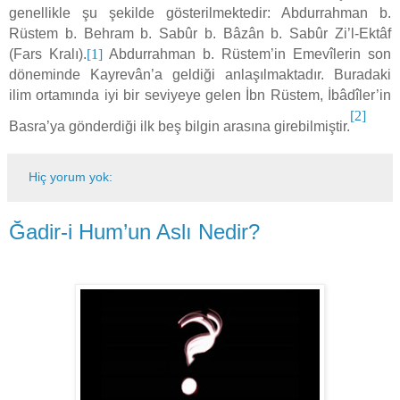
genellikle şu şekilde gösterilmektedir: Abdurrahman b.
Rüstem b. Behram b. Sabûr b. Bâzân b. Sabûr Zi’l-Ektâf
(Fars Kralı).
[1]
Abdurrahman b. Rüstem’in Emevîlerin son
döneminde Kayrevân’a geldiği anlaşılmaktadır. Buradaki
ilim ortamında iyi bir seviyeye gelen İbn Rüstem, İbâdîler’in
[2]
Basra’ya gönderdiği ilk beş bilgin arasına girebilmiştir.
Hiç yorum yok:
Ğadir-i Hum’un Aslı Nedir?