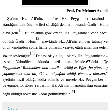
Prof. Dr. Mehmet Azimli
Şia’nın Hz. Ali’nin, hilafete Hz. Peygamber tarafından
atandığına dair önemle ileri sürdüğü delillerin başında
Ğadir-i Hum
[1]
olayı gelir.
Bu anlatıma göre özetle; Hz. Peygamber Veda haccı
[2]
dönüşü
Ğadir-i Hum
mevkinde Hz. Ali’nin elinden tutmuş ve
onun kendinden sonra halife olmasını vasiyet ettiği anlamına gelen
[3]
sözler söylemiştir.
Dahası olayla ilgili olarak Hz. Peygamber’e -
esasen
Yahudiler hakkında nazil olan- Maide-67’deki “
Ey
Peygamber! Rabbinden sana indirileni tebliğ et. Eğer (bu görevini)
yapmayacak olursan, O’nun elçiliğini tebliğ etmemiş olursun
.”
ayetinin nazil olduğu iddia edilmiş ve mesele Hz. Peygamber’in
peygamberlik görev şartlarının Hz. Ali’nin
imametini ilan etmesine
[4]
bağlı olduğu noktasına kadar götürülmüştür.
1 yorum: