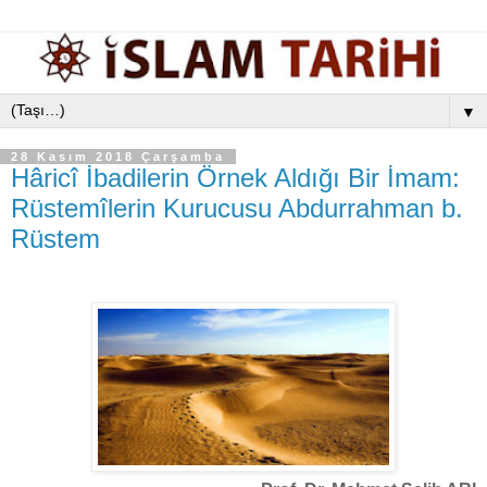
▼
28 Kasım 2018 Çarşamba
Hâricî İbadilerin Örnek Aldığı Bir İmam:
Rüstemîlerin Kurucusu Abdurrahman b.
Rüstem