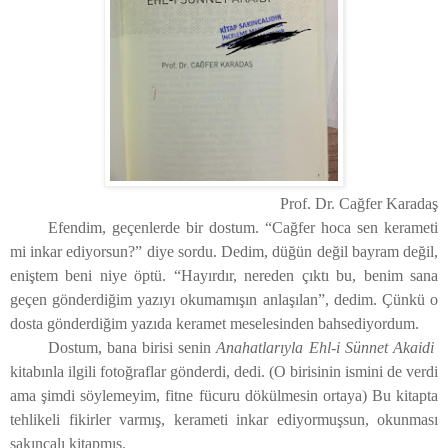
Prof. Dr. Cağfer Karadaş
Efendim, geçenlerde bir dostum. “Cağfer hoca sen kerameti
mi inkar ediyorsun?” diye sordu. Dedim, düğün değil bayram değil,
eniştem beni niye öptü. “Hayırdır, nereden çıktı bu, benim sana
geçen gönderdiğim yazıyı okumamışın anlaşılan”, dedim. Çünkü o
dosta gönderdiğim yazıda keramet meselesinden bahsediyordum.
Dostum, bana birisi senin
Anahatlarıyla Ehl-i Sünnet Akaidi
kitabınla ilgili fotoğraflar gönderdi, dedi. (O birisinin ismini de verdi
ama şimdi söylemeyim, fitne fücuru dökülmesin ortaya) Bu kitapta
tehlikeli fikirler varmış, kerameti inkar ediyormuşsun, okunması
sakıncalı kitapmış.