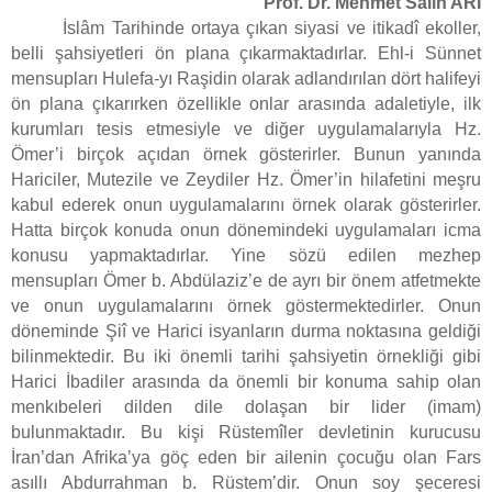
Prof. Dr. Mehmet Salih ARI
İslâm Tarihinde ortaya çıkan siyasi ve itikadî ekoller,
belli şahsiyetleri ön plana çıkarmaktadırlar. Ehl-i Sünnet
mensupları Hulefa-yı Raşidin olarak adlandırılan dört halifeyi
ön plana çıkarırken özellikle onlar arasında adaletiyle, ilk
kurumları tesis etmesiyle ve diğer uygulamalarıyla Hz.
Ömer’i birçok açıdan örnek gösterirler. Bunun yanında
Hariciler, Mutezile ve Zeydiler Hz. Ömer’in hilafetini meşru
kabul ederek onun uygulamalarını örnek olarak gösterirler.
Hatta birçok konuda onun dönemindeki uygulamaları icma
konusu yapmaktadırlar. Yine sözü edilen mezhep
mensupları Ömer b. Abdülaziz’e de ayrı bir önem atfetmekte
ve onun uygulamalarını örnek göstermektedirler. Onun
döneminde Şiî ve Harici isyanların durma noktasına geldiği
bilinmektedir. Bu iki önemli tarihi şahsiyetin örnekliği gibi
Harici İbadiler arasında da önemli bir konuma sahip olan
menkıbeleri dilden dile dolaşan bir lider (imam)
bulunmaktadır. Bu kişi Rüstemîler devletinin kurucusu
İran’dan Afrika’ya göç eden bir ailenin çocuğu olan Fars
asıllı Abdurrahman b. Rüstem’dir. Onun soy şeceresi