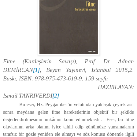
Fitne (Kardeşlerin Savaşı), Prof. Dr. Adnan
DEMİRCAN
[1]
, Beyan Yayınevi, İstanbul 2015,2.
Baskı, ISBN: 978-975-473-619-9, 159 sayfa
HAZIRLAYAN:
İsmail TANRIVERDİ
[2]
Bu eser, Hz. Peygamber’in vefatından yaklaşık çeyrek asır
sonra meydana gelen fitne hareketlerinin objektif bir şekilde
değerlendirilmesinin imkânını konu edinmektedir.
Eser, bu fitne
olaylarının arka planını iyice tahlil edip günümüze yansımalarını
tarafsız bir gözle yeniden ele almayı ve söz konusu dönemle ilgili