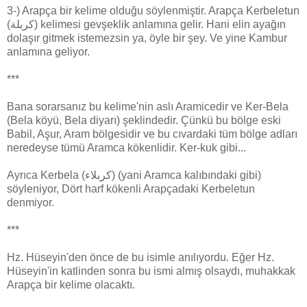
3-) Arapça bir kelime olduğu söylenmiştir. Arapça Kerbeletun
(كربلة) kelimesi gevşeklik anlamına gelir. Hani elin ayağın
dolaşır gitmek istemezsin ya, öyle bir şey. Ve yine Kambur
anlamına geliyor.
***
Bana sorarsanız bu kelime'nin aslı Aramicedir ve Ker-Bela
(Bela köyü, Bela diyarı) şeklindedir. Çünkü bu bölge eski
Babil, Aşur, Aram bölgesidir ve bu cıvardaki tüm bölge adları
neredeyse tümü Aramca kökenlidir. Ker-kuk gibi...
Ayrıca Kerbela (كربلاء) (yani Aramca kalıbındaki gibi)
söyleniyor, Dört harf kökenli Arapçadaki Kerbeletun
denmiyor.
***
Hz. Hüseyin'den önce de bu isimle anılıyordu. Eğer Hz.
Hüseyin'in katlinden sonra bu ismi almış olsaydı, muhakkak
Arapça bir kelime olacaktı.