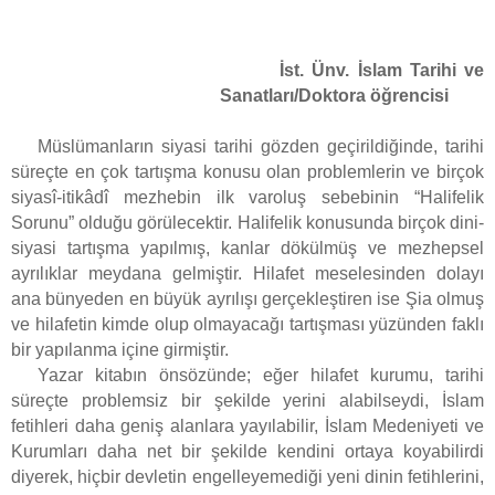
İst. Ünv. İslam Tarihi ve
Sanatları/Doktora öğrencisi
Müslümanların siyasi tarihi gözden geçirildiğinde, tarihi
süreçte en çok tartışma konusu olan problemlerin ve birçok
siyasî-itikâdî mezhebin ilk varoluş sebebinin “Halifelik
Sorunu” olduğu görülecektir. Halifelik konusunda birçok dini-
siyasi tartışma yapılmış, kanlar dökülmüş ve mezhepsel
ayrılıklar meydana gelmiştir. Hilafet meselesinden dolayı
ana bünyeden en büyük ayrılışı gerçekleştiren ise Şia olmuş
ve hilafetin kimde olup olmayacağı tartışması yüzünden faklı
bir yapılanma içine girmiştir.
Yazar kitabın önsözünde; eğer hilafet kurumu, tarihi
süreçte problemsiz bir şekilde yerini alabilseydi, İslam
fetihleri daha geniş alanlara yayılabilir, İslam Medeniyeti ve
Kurumları daha net bir şekilde kendini ortaya koyabilirdi
diyerek, hiçbir devletin engelleyemediği yeni dinin fetihlerini,