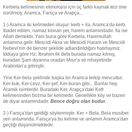
Kerbela kelimesinin etimolojisi için üç farklı kaynak tezi öne
sürülmüş: Aramca, Farsça ve Arapça...
1-) Aramca iki kelimeden oluşur: kerb + ila. Aramca'da kerb,
ibadet edilen, namaz kılınan yer, harem anlamındadır. İla ise
Allah demektir. Yani buna göre Kerbela, Haremullah
anlamına gelir. Mescidi Aksa ve Mescidi Haram ve Mescidi
Nebevi'nin de benzer şekilde adlandırıldığını hatırlayınız.
İddiaya göre Hz. İbrahim ilk defa burada namaz kılmış,
buradan Şam diyarına oradan Mısır'a ve nihayetinde
Arabistan'a gitmiştir.
Yine Ker-bela şeklinde başka bir Aramca terkip mevcuttur.
Ker-kuk, Ker-cevz, Ker-şef, Ker-buran gibi... Bunlar hep
Aramik isimlerdir. Buradaki Ker, Arapça'daki Kefr
kelimesinden bozma bir kelimedir. Genellikle köy ve bazen
de diyar anlamındadır.
Bence doğru olan budur.
2-) Farsça'dan geldiği söylenmiştir. Ker + Bela. Bela musibet
yeri anlamında. Farsça'ya bu kelime ve anlamın Aramca'dan
geçtiği düşünülmektedir.