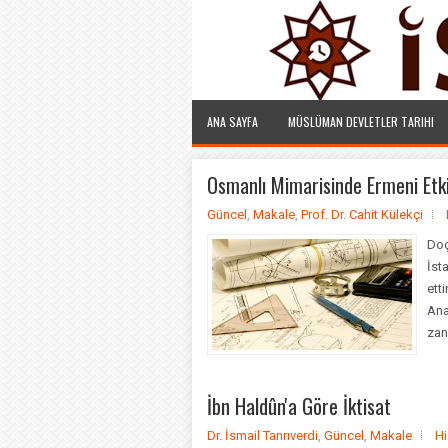
ANA SAYFA
MÜSLÜMAN DEVLETLER TARIHI
Osmanlı Mimarisinde Ermeni Etkis
Güncel
,
Makale
,
Prof. Dr. Cahit Külekçi
Doç
İst
ett
Ana
zan
İbn Haldûn'a Göre İktisat
Dr. İsmail Tanrıverdi
,
Güncel
,
Makale
Hi