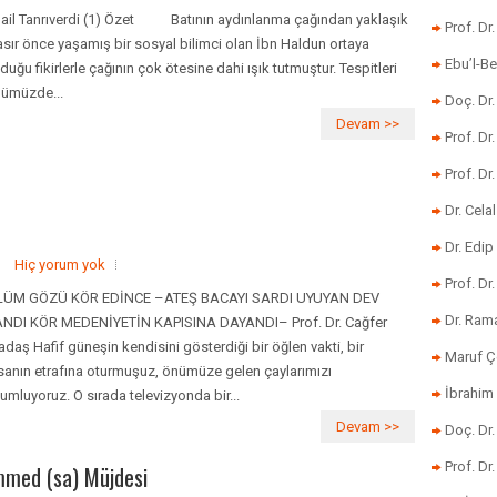
ail Tanrıverdi (1) Özet Batının aydınlanma çağından yaklaşık
Prof. Dr
asır önce yaşamış bir sosyal bilimci olan İbn Haldun ortaya
Ebu’l-Be
duğu fikirlerle çağının çok ötesine dahi ışık tutmuştur. Tespitleri
ümüzde...
Doç. Dr.
Devam >>
Prof. Dr
Prof. Dr
Dr. Cela
Dr. Edip
Hiç yorum yok
Prof. Dr
LÜM GÖZÜ KÖR EDİNCE –ATEŞ BACAYI SARDI UYUYAN DEV
Dr. Ram
NDI KÖR MEDENİYETİN KAPISINA DAYANDI– Prof. Dr. Cağfer
adaş Hafif güneşin kendisini gösterdiği bir öğlen vakti, bir
Maruf Ç
anın etrafına oturmuşuz, önümüze gelen çaylarımızı
İbrahim 
umluyoruz. O sırada televizyonda bir...
Devam >>
Doç. Dr
Prof. Dr
mmed (sa) Müjdesi