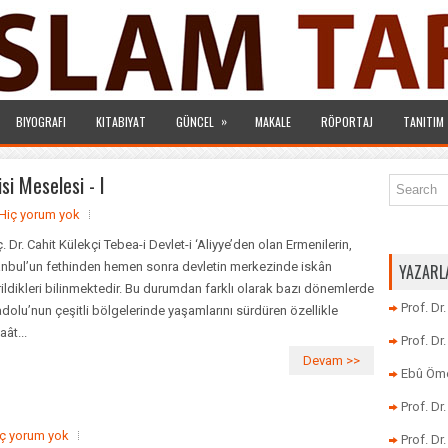
»
BIYOGRAFI
KITABIYAT
GÜNCEL
MAKALE
RÖPORTAJ
TANITIM
i Meselesi - I
Hiç yorum yok
. Dr. Cahit Külekçi Tebea-i Devlet-i ‘Aliyye’den olan Ermenilerin,
anbul’un fethinden hemen sonra devletin merkezinde iskân
YAZARL
irildikleri bilinmektedir. Bu durumdan farklı olarak bazı dönemlerde
Prof. Dr
dolu’nun çeşitli bölgelerinde yaşamlarını sürdüren özellikle
aât...
Prof. D
Devam >>
Ebû Öme
Prof. D
ç yorum yok
Prof. Dr