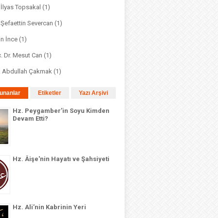
. İlyas Topsakal
(1)
. Şefaettin Severcan
(1)
in İnce
(1)
. Dr. Mesut Can
(1)
r. Abdullah Çakmak
(1)
unanlar
Etiketler
Yazı Arşivi
Hz. Peygamber’in Soyu Kimden
Devam Etti?
Hz. Âişe'nin Hayatı ve Şahsiyeti
Hz. Ali’nin Kabrinin Yeri