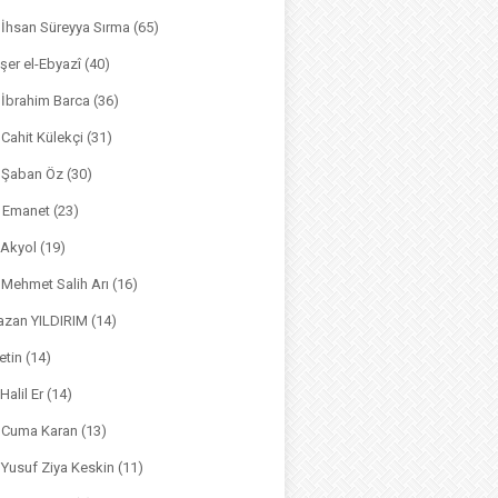
. İhsan Süreyya Sırma
(65)
şer el-Ebyazî
(40)
 İbrahim Barca
(36)
. Cahit Külekçi
(31)
. Şaban Öz
(30)
l Emanet
(23)
 Akyol
(19)
. Mehmet Salih Arı
(16)
azan YILDIRIM
(14)
etin
(14)
Halil Er
(14)
. Cuma Karan
(13)
. Yusuf Ziya Keskin
(11)