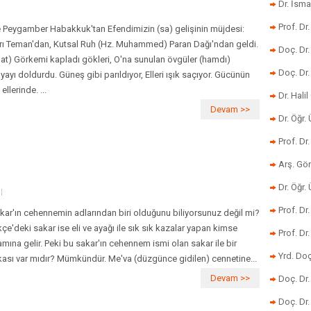
Dr. İsma
Prof. Dr
e Peygamber Habakkuk'tan Efendimizin (sa) gelişinin müjdesi:
rı Teman'dan, Kutsal Ruh (Hz. Muhammed) Paran Dağı'ndan geldi.
Doç. Dr
lat) Görkemi kapladı gökleri, O'na sunulan övgüler (hamdı)
Doç. Dr
yayı doldurdu. Güneş gibi parıldıyor, Elleri ışık saçıyor. Gücünün
 ellerinde. ...
Dr. Halil
Devam >>
Dr. Öğr
Prof. Dr
Arş. Gö
Dr. Öğr.
Prof. Dr
ar'ın cehennemin adlarından biri olduğunu biliyorsunuz değil mi?
kçe'deki sakar ise eli ve ayağı ile sık sık kazalar yapan kimse
Prof. D
amına gelir. Peki bu sakar'ın cehennem ismi olan sakar ile bir
Yrd. Doç
kası var mıdır? Mümkündür. Me'va (düzgünce gidilen) cennetine...
Devam >>
Doç. Dr
Doç. Dr