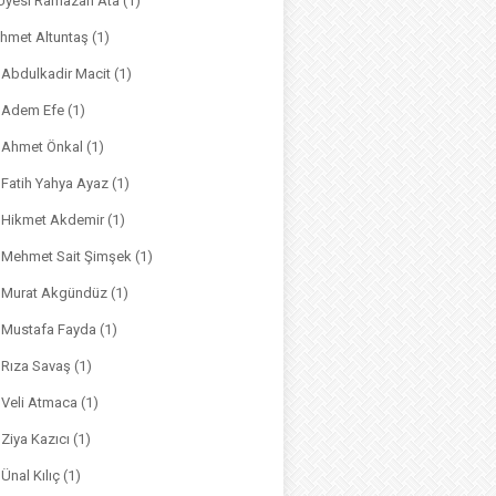
. Üyesi Ramazan Ata
(1)
hmet Altuntaş
(1)
. Abdulkadir Macit
(1)
. Adem Efe
(1)
. Ahmet Önkal
(1)
. Fatih Yahya Ayaz
(1)
. Hikmet Akdemir
(1)
r. Mehmet Sait Şimşek
(1)
r. Murat Akgündüz
(1)
. Mustafa Fayda
(1)
. Rıza Savaş
(1)
. Veli Atmaca
(1)
. Ziya Kazıcı
(1)
 Ünal Kılıç
(1)