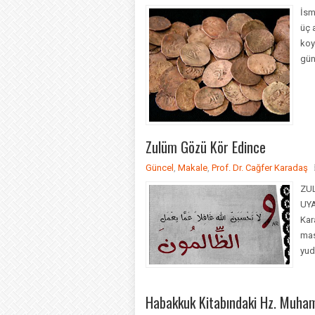
İsm
üç 
koy
gün
Zulüm Gözü Kör Edince
Güncel
,
Makale
,
Prof. Dr. Cağfer Karadaş
ZU
UYA
Kar
mas
yud
Habakkuk Kitabındaki Hz. Muha