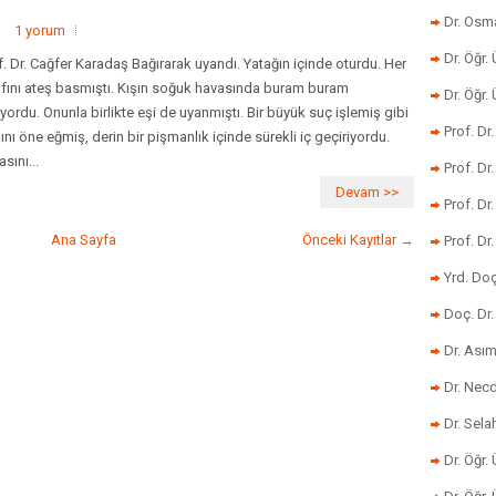
Dr. Osm
1 yorum
Dr. Öğr. 
f. Dr. Cağfer Karadaş Bağırarak uyandı. Yatağın içinde oturdu. Her
afını ateş basmıştı. Kışın soğuk havasında buram buram
Dr. Öğr
liyordu. Onunla birlikte eşi de uyanmıştı. Bir büyük suç işlemiş gibi
Prof. Dr
ını öne eğmiş, derin bir pişmanlık içinde sürekli iç geçiriyordu.
sını...
Prof. Dr
Devam >>
Prof. Dr
Ana Sayfa
Önceki Kayıtlar →
Prof. Dr
Yrd. Do
Doç. Dr.
Dr. Ası
Dr. Nec
Dr. Sela
Dr. Öğr.