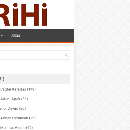
»
DOSYA
AR
. Cağfer Karadaş
(149)
r. Adem Apak
(82)
r b. Dâvud
(80)
r. Adnan Demircan
(79)
. Mehmet Azimli
(69)