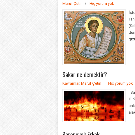
Maruf Çetin
Hiç yorum yok
İşt
Tan
(Sa
dün
gizi
Sakar ne demektir?
Kavramlar
,
Maruf Çetin
Hiç yorum yok
Sak
Tür
anl
ala
Paranoyak Erkek