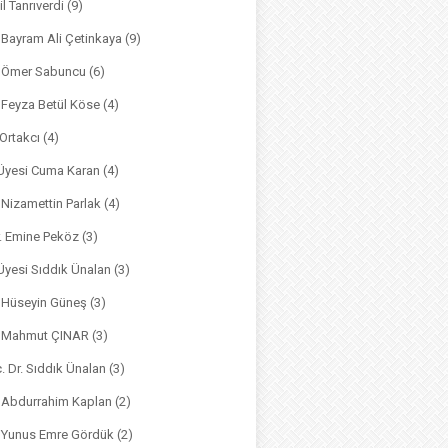
il Tanrıverdi
(9)
. Bayram Ali Çetinkaya
(9)
. Ömer Sabuncu
(6)
. Feyza Betül Köse
(4)
 Ortakcı
(4)
. Üyesi Cuma Karan
(4)
. Nizamettin Parlak
(4)
r. Emine Peköz
(3)
 Üyesi Sıddık Ünalan
(3)
. Hüseyin Güneş
(3)
r. Mahmut ÇINAR
(3)
. Dr. Sıddık Ünalan
(3)
. Abdurrahim Kaplan
(2)
. Yunus Emre Gördük
(2)