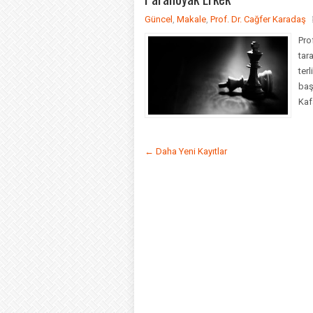
Güncel
,
Makale
,
Prof. Dr. Cağfer Karadaş
Pro
tar
ter
baş
Kafa
← Daha Yeni Kayıtlar