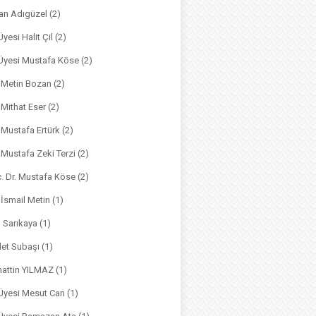
an Adıgüzel
(2)
Üyesi Halit Çil
(2)
. Üyesi Mustafa Köse
(2)
. Metin Bozan
(2)
. Mithat Eser
(2)
. Mustafa Ertürk
(2)
. Mustafa Zeki Terzi
(2)
ç. Dr. Mustafa Köse
(2)
 İsmail Metin
(1)
m Sarıkaya
(1)
det Subaşı
(1)
hattin YILMAZ
(1)
 Üyesi Mesut Can
(1)