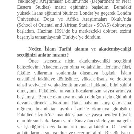
Yakındoğu Araştırmalar Bölümü’nde (Department of Near
Eastern Studies) mastır eğitimine başladım. Buradaki
yüksek lisans eğitimini bitirince Londra’ya geçerek Londra
Üniversitesi Doğu ve Afrika Araştırmaları Okulu’nda
(School of Oriental and African Studies - SOAS) doktoraya
başladım. Haziran 1991’de bu merkezdeki doktora tezimi
başarıyla tamamlayarak Türkiye’ye döndüm.
Neden İslam Tarihi alanını ve akademisyenliği
seçtiğinizi anlatır mısınız?
Önce isterseniz niçin akademisyenliği seçtiğimi
bahsedeyim. Akademisyen olma ve tahsilimi ilerletme fikri,
fakülte yıllarımın sonlarında oluşmaya başladı. İslam
enstitüleri fakülteye dönüşünce, yüksek lisans ve doktora
tahsil seviyeleri ve akademik unvanlar hakkında bilgi sahibi
olmuştum. Fakültede unvanlı hocalarımızın sayısı artmaya
başlamıştı. Ben de okumaya meraklı olduğum için eğitimimi
devam ettirmek istiyordum. Hatta babamın karşı çıkmasına
rağmen, imamlıktan ayrılıp İzmir’e okumaya gitmiştim.
Fakültede İzmir’de imamlık yapan ve yaşça benden büyük
olan bir sınıf arkadaşım vardı. Sınav öncesinde yanıma gelir
ve işlediğimiz ders konularını ona anlatırdım. O, benim
anlattıklarımla sınava girer ve geçer not alırdı. Bir gün bana,