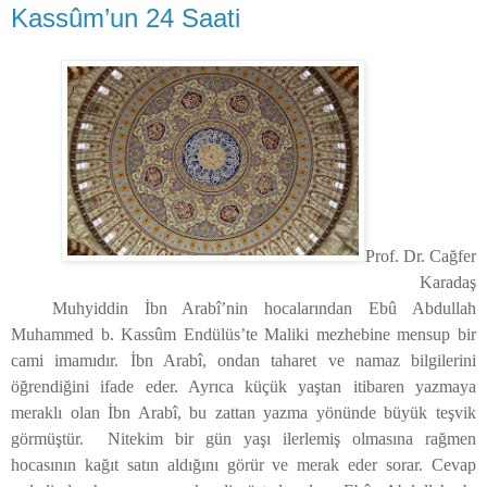
Kassûm’un 24 Saati
Prof. Dr. Cağfer
Karadaş
Muhyiddin İbn Arabî’nin hocalarından Ebû Abdullah
Muhammed b. Kassûm Endülüs’te Maliki mezhebine mensup bir
cami imamıdır. İbn Arabî, ondan taharet ve namaz bilgilerini
öğrendiğini ifade eder. Ayrıca küçük yaştan itibaren yazmaya
meraklı olan İbn Arabî, bu zattan yazma yönünde büyük teşvik
görmüştür. Nitekim bir gün yaşı ilerlemiş olmasına rağmen
hocasının kağıt satın aldığını görür ve merak eder sorar. Cevap