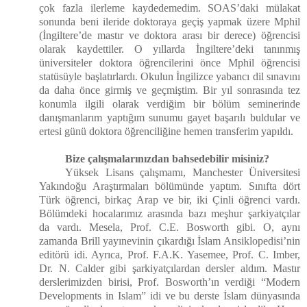
çok fazla ilerleme kaydedemedim. SOAS’daki mülakat
sonunda beni ileride doktoraya geçiş yapmak üzere Mphil
(İngiltere’de mastır ve doktora arası bir derece) öğrencisi
olarak kaydettiler. O yıllarda İngiltere’deki tanınmış
üniversiteler doktora öğrencilerini önce Mphil öğrencisi
statüsüyle başlatırlardı. Okulun İngilizce yabancı dil sınavını
da daha önce girmiş ve geçmiştim. Bir yıl sonrasında tez
konumla ilgili olarak verdiğim bir bölüm seminerinde
danışmanlarım yaptığım sunumu gayet başarılı buldular ve
ertesi günü doktora öğrenciliğine hemen transferim yapıldı.
Bize çalışmalarınızdan bahsedebilir misiniz?
Yüksek Lisans çalışmamı, Manchester Üniversitesi
Yakındoğu Araştırmaları bölümünde yaptım. Sınıfta dört
Türk öğrenci, birkaç Arap ve bir, iki Çinli öğrenci vardı.
Bölümdeki hocalarımız arasında bazı meşhur şarkiyatçılar
da vardı. Mesela, Prof. C.E. Bosworth gibi. O, aynı
zamanda Brill yayınevinin çıkardığı İslam Ansiklopedisi’nin
editörü idi. Ayrıca, Prof. F.A.K. Yasemee, Prof. C. Imber,
Dr. N. Calder gibi şarkiyatçılardan dersler aldım. Mastır
derslerimizden birisi, Prof. Bosworth’ın verdiği “Modern
Developments in Islam” idi ve bu derste İslam dünyasında