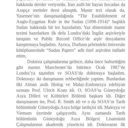
hakkında dersler veriyordu. İran asıllı bir bayan hocadan da
Arapça metinler dersi almıştık. Mastır tezi olarak da,
Yasemee’nin danışmanlığında “The Establishment of
Anglo-Eygptian Rule in the Sudan (1898-1914)” başlıklı
Sudan hakkında bir tez hazırladım. Yaz döneminde mastır
tezimi hazırlarken ilk defa Londra’daki İngiliz arşivleriyle
tanıştım ve Public Record Office’de arşiv dosyalarını
karıştırmaya başladım. Ayrıca, Durham şehrindeki üniversite
kütüphanesinde “Sudan Papers” adlı özel arşivden istifade
ettim.
Doktora çalışmalarıma gelince, daha önce bahsettiğim
gibi mastırı Manchester’da bitirince Ocak 1987’de
Londra’ya taşındım ve SOAS’da doktoraya başladım.
Doktorayı iki danışmanın rehberliğinde yaptım. Bunlardan
ilki Alman asıllı filolog ve Malay-Endonezya edebiyatı
uzmanı Prof. Ulrich Kratz idi. O, SOAS’ta Güneydoğu
Asya Dilleri ve Kültürleri Bölümü başkanı idi. Diğer
danışmanım ise, Prof. R. Smith idi ve o da SOAS’ın Tarih
bölümünde Güneydoğu Asya bölge tarihçisi idi. Malezya ve
Vietnam üzerinde çalışıyordu. Aynı zamanda Tarih
bölümünün Güneydoğu Asya Bölgesi Lisansüstü
Çalışmalarının akademik yöneticisi idi. Doktoranın ilk