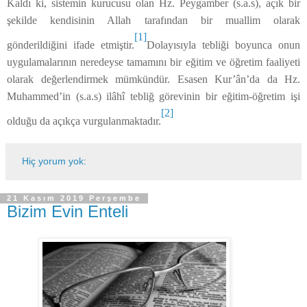
Kaldı ki, sistemin kurucusu olan Hz. Peygamber (s.a.s), açık bir
şekilde kendisinin Allah tarafından bir muallim olarak
[1]
gönderildiğini ifade etmiştir.
Dolayısıyla tebliği boyunca onun
uygulamalarının neredeyse tamamını bir eğitim ve öğretim faaliyeti
olarak değerlendirmek mümkündür. Esasen Kur’ân’da da Hz.
Muhammed’in (s.a.s) ilâhî tebliğ görevinin bir eğitim-öğretim işi
[2]
olduğu da açıkça vurgulanmaktadır.
Hiç yorum yok:
21 Kasım 2019 Perşembe
Bizim Evin Enteli