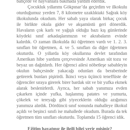
bahçede ve hayvanlara bakmada yardım ederdik.
Çocukluk yıllarımı Gökpınar’da geçirdim ve ilkokulu
oturduğumuz yerden 7, 8 kilometre uzaklıktaki Sağrak köy
ilkokulunda okudum. Her sabah yaya olarak birkaç çocuk
ile birlikte okula gider ve akşamüstü geri dönerdik.
Havaların çok karlı ve yağışlı olduğu bazı kış günlerinde
köydeki sınıf arkadaşlarımızın ve akrabaların evinde
kalırdık. O zaman ilkokulda iki öğretmen vardı ve 1. 2. 3.
sınıfları bir öğretmen, 4. ve 5. sınıfları da diğer öğretmen
okuturdu. O yıllarda köy okullarına devlet tarafından
Amerikan hibe yardımı çerçevesinde Amerikan süt tozu ve
beyaz un dağıtılırdı. Her öğrenci ailesi nöbetleşe sabahleyin
okulun bahçesinde yakacağı odunları da beraberinde
getirerek bunları pişirirdi. İkinci veya üçüncü teneffüste de
öğrenciler sıraya girerek birer bardak süt ve bir yufka ekmek
alarak beslenirlerdi. Ayrıca, her sabah yanımıza evden
çıkarken içinde yufka, haşlanmış patates ve yumurta,
çökelek ve tereyağı gibi yiyeceklerin olduğu azığımızı
yanımıza alırdık. Dördüncü sınıf sonunda mahalleye ilkokul
açıldı ve beşinci sınıfı ise mahallede okudum. Burada da tek
öğretmen tüm sınıfları okuturdu. Toplamda 15 öğrenci idik.
Eğitim hayatınız ile ilgili bilgi verir misiniz?