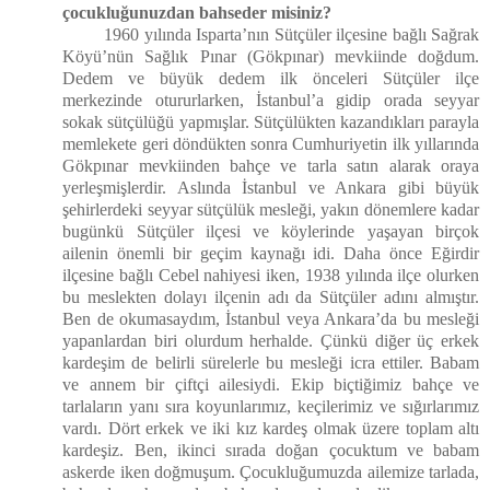
çocukluğunuzdan bahseder misiniz?
1960 yılında Isparta’nın Sütçüler ilçesine bağlı Sağrak
Köyü’nün Sağlık Pınar (Gökpınar) mevkiinde doğdum.
Dedem ve büyük dedem ilk önceleri Sütçüler ilçe
merkezinde otururlarken, İstanbul’a gidip orada seyyar
sokak sütçülüğü yapmışlar. Sütçülükten kazandıkları parayla
memlekete geri döndükten sonra Cumhuriyetin ilk yıllarında
Gökpınar mevkiinden bahçe ve tarla satın alarak oraya
yerleşmişlerdir. Aslında İstanbul ve Ankara gibi büyük
şehirlerdeki seyyar sütçülük mesleği, yakın dönemlere kadar
bugünkü Sütçüler ilçesi ve köylerinde yaşayan birçok
ailenin önemli bir geçim kaynağı idi. Daha önce Eğirdir
ilçesine bağlı Cebel nahiyesi iken, 1938 yılında ilçe olurken
bu meslekten dolayı ilçenin adı da Sütçüler adını almıştır.
Ben de okumasaydım, İstanbul veya Ankara’da bu mesleği
yapanlardan biri olurdum herhalde. Çünkü diğer üç erkek
kardeşim de belirli sürelerle bu mesleği icra ettiler. Babam
ve annem bir çiftçi ailesiydi. Ekip biçtiğimiz bahçe ve
tarlaların yanı sıra koyunlarımız, keçilerimiz ve sığırlarımız
vardı. Dört erkek ve iki kız kardeş olmak üzere toplam altı
kardeşiz. Ben, ikinci sırada doğan çocuktum ve babam
askerde iken doğmuşum. Çocukluğumuzda ailemize tarlada,