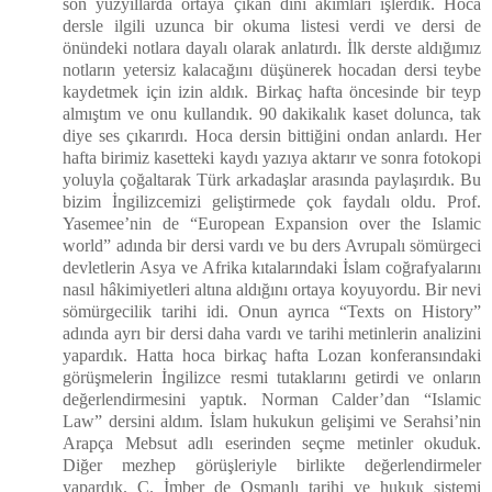
son yüzyıllarda ortaya çıkan dini akımları işlerdik. Hoca
dersle ilgili uzunca bir okuma listesi verdi ve dersi de
önündeki notlara dayalı olarak anlatırdı. İlk derste aldığımız
notların yetersiz kalacağını düşünerek hocadan dersi teybe
kaydetmek için izin aldık. Birkaç hafta öncesinde bir teyp
almıştım ve onu kullandık. 90 dakikalık kaset dolunca, tak
diye ses çıkarırdı. Hoca dersin bittiğini ondan anlardı. Her
hafta birimiz kasetteki kaydı yazıya aktarır ve sonra fotokopi
yoluyla çoğaltarak Türk arkadaşlar arasında paylaşırdık. Bu
bizim İngilizcemizi geliştirmede çok faydalı oldu. Prof.
Yasemee’nin de “European Expansion over the Islamic
world” adında bir dersi vardı ve bu ders Avrupalı sömürgeci
devletlerin Asya ve Afrika kıtalarındaki İslam coğrafyalarını
nasıl hâkimiyetleri altına aldığını ortaya koyuyordu. Bir nevi
sömürgecilik tarihi idi. Onun ayrıca “Texts on History”
adında ayrı bir dersi daha vardı ve tarihi metinlerin analizini
yapardık. Hatta hoca birkaç hafta Lozan konferansındaki
görüşmelerin İngilizce resmi tutaklarını getirdi ve onların
değerlendirmesini yaptık. Norman Calder’dan “Islamic
Law” dersini aldım. İslam hukukun gelişimi ve Serahsi’nin
Arapça Mebsut adlı eserinden seçme metinler okuduk.
Diğer mezhep görüşleriyle birlikte değerlendirmeler
yapardık. C. İmber de Osmanlı tarihi ve hukuk sistemi