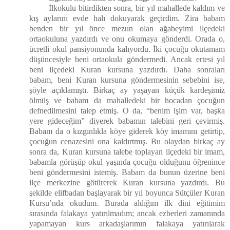
İlkokulu bitirdikten sonra, bir yıl mahallede kaldım ve
kış aylarını evde halı dokuyarak geçirdim. Zira babam
benden bir yıl önce mezun olan ağabeyimi ilçedeki
ortaokuluna yazdırdı ve onu okumaya gönderdi. Orada o,
ücretli okul pansiyonunda kalıyordu. İki çocuğu okutamam
düşüncesiyle beni ortaokula göndermedi. Ancak ertesi yıl
beni ilçedeki Kuran kursuna yazdırdı. Daha sonraları
babam, beni Kuran kursuna göndermesinin sebebini ise,
şöyle açıklamıştı. Birkaç ay yaşayan küçük kardeşimiz
ölmüş ve babam da mahalledeki bir hocadan çocuğun
defnedilmesini talep etmiş. O da, “benim işim var, başka
yere gideceğim” diyerek babamın talebini geri çevirmiş.
Babam da o kızgınlıkla köye giderek köy imamını getirtip,
çocuğun cenazesini ona kaldırtmış. Bu olaydan birkaç ay
sonra da, Kuran kursuna talebe toplayan ilçedeki bir imam,
babamla görüşüp okul yaşında çocuğu olduğunu öğrenince
beni göndermesini istemiş. Babam da bunun üzerine beni
ilçe merkezine götürerek Kuran kursuna yazdırdı. Bu
şekilde elifbadan başlayarak bir yıl boyunca Sütçüler Kuran
Kursu’nda okudum. Burada aldığım ilk dini eğitimim
sırasında falakaya yatırılmadım; ancak ezberleri zamanında
yapamayan kurs arkadaşlarımın falakaya yatırılarak