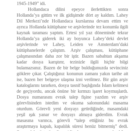
1945-1949” idi.
Hollandaca dilini epeyce ilerlettikten sonra
Hollanda’ya gittim ve ilk gidişimde dört ay kaldım. Lahey
Dil Merkezi’nde Hollandaca kurslarına devam ettim ve
ayrıca Hollanda kütüphane ve arşivlerinde tez konumla ilgili
kaynak taraması yaptım. Ertesi yıl yaz döneminde tekrar
Hollanda’ya giderek iki ay boyunca Lahey’deki devlet
arşivlerinde ve Lahey, Leiden ve Amsterdam’daki
kütüphanelerde çalıştım. Arşiv çalışması, kütüphane
çalışmasından daha zor bir iştir. Bazen sabahtan akşama
kadar dosya karıştırır, tezinizle ilgili hiçbir bilgi
bulamazsınız. Bazen de bir belge bulduğunuzda sevinciniz
göklere çıkar. Çalıştığınız konunun zamanı yakın tarihe ait
ise, bazen her belgeye ulaşma izni verilmez. Bir gün arşiv
kataloglarını tararken, dosya tasnif başlığında İslam kelimesi
de geçiyordu, ancak önüne bir kırmızı işaret koymuşlardı.
Dosya numarasını evrak talep fişine yazdım ve arşiv
görevlisinden istedim ve okuma salonundaki masama
oturdum. Görevli yeni dosyayı getirdiğinde, masamdaki
yeşil ışık yanar ve dosyayı almaya giderdim. Evrak
masasına varınca, görevli “talep ettiğiniz bu evrak
araştırmaya kapalı, kapalılık süresi henüz bitmemiş” dedi.