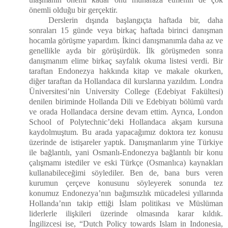
önemli olduğu bir gerçektir.
Derslerin dışında başlangıçta haftada bir, daha
sonraları 15 günde veya birkaç haftada birinci danışman
hocamla görüşme yapardım. İkinci danışmanımla daha az ve
genellikle ayda bir görüşürdük. İlk görüşmeden sonra
danışmanım elime birkaç sayfalık okuma listesi verdi. Bir
taraftan Endonezya hakkında kitap ve makale okurken,
diğer taraftan da Hollandaca dil kurslarına yazıldım. Londra
Üniversitesi’nin University College (Edebiyat Fakültesi)
denilen biriminde Hollanda Dili ve Edebiyatı bölümü vardı
ve orada Hollandaca dersine devam ettim. Ayrıca, London
School of Polytechnic’deki Hollandaca akşam kursuna
kaydolmuştum. Bu arada yapacağımız doktora tez konusu
üzerinde de istişareler yaptık. Danışmanlarım yine Türkiye
ile bağlantılı, yani Osmanlı-Endonezya bağlantılı bir konu
çalışmamı istediler ve eski Türkçe (Osmanlıca) kaynakları
kullanabileceğimi söylediler. Ben de, bana burs veren
kurumun çerçeve konusunu söyleyerek sonunda tez
konumuz Endonezya’nın bağımsızlık mücadelesi yıllarında
Hollanda’nın takip ettiği İslam politikası ve Müslüman
liderlerle ilişkileri üzerinde olmasında karar kıldık.
İngilizcesi ise, “Dutch Policy towards Islam in Indonesia,