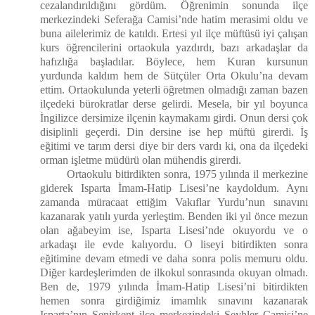
cezalandırıldığını gördüm. Öğrenimin sonunda ilçe
merkezindeki Seferağa Camisi’nde hatim merasimi oldu ve
buna ailelerimiz de katıldı. Ertesi yıl ilçe müftüsü iyi çalışan
kurs öğrencilerini ortaokula yazdırdı, bazı arkadaşlar da
hafızlığa başladılar. Böylece, hem Kuran kursunun
yurdunda kaldım hem de Sütçüler Orta Okulu’na devam
ettim. Ortaokulunda yeterli öğretmen olmadığı zaman bazen
ilçedeki bürokratlar derse gelirdi. Mesela, bir yıl boyunca
İngilizce dersimize ilçenin kaymakamı girdi. Onun dersi çok
disiplinli geçerdi. Din dersine ise hep müftü girerdi. İş
eğitimi ve tarım dersi diye bir ders vardı ki, ona da ilçedeki
orman işletme müdürü olan mühendis girerdi.
Ortaokulu bitirdikten sonra, 1975 yılında il merkezine
giderek Isparta İmam-Hatip Lisesi’ne kaydoldum. Aynı
zamanda müracaat ettiğim Vakıflar Yurdu’nun sınavını
kazanarak yatılı yurda yerleştim. Benden iki yıl önce mezun
olan ağabeyim ise, Isparta Lisesi’nde okuyordu ve o
arkadaşı ile evde kalıyordu. O liseyi bitirdikten sonra
eğitimine devam etmedi ve daha sonra polis memuru oldu.
Diğer kardeşlerimden de ilkokul sonrasında okuyan olmadı.
Ben de, 1979 yılında İmam-Hatip Lisesi’ni bitirdikten
hemen sonra girdiğimiz imamlık sınavını kazanarak
Isparta’nın Senirkent ilçe merkezindeki Şeyhler Camisi’ne