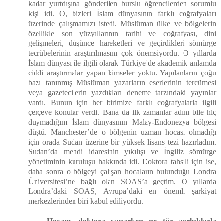
kadar yurtdışına gönderilen burslu öğrencilerden sorumlu
kişi idi. O, bizleri İslam dünyasının farklı coğrafyaları
üzerinde çalışmamızı istedi. Müslüman ülke ve bölgelerin
özellikle son yüzyıllarının tarihi ve coğrafyası, dini
gelişmeleri, düşünce hareketleri ve geçirdikleri sömürge
tecrübelerinin araştırılmasını çok önemsiyordu. O yıllarda
İslam dünyası ile ilgili olarak Türkiye’de akademik anlamda
ciddi araştırmalar yapan kimseler yoktu. Yapılanların çoğu
bazı tanınmış Müslüman yazarların eserlerinin tercümesi
veya gazetecilerin yazdıkları deneme tarzındaki yayınlar
vardı. Bunun için her birimize farklı coğrafyalarla ilgili
çerçeve konular verdi. Bana da ilk zamanlar adını bile hiç
duymadığım İslam dünyasının Malay-Endonezya bölgesi
düştü. Manchester’de o bölgenin uzman hocası olmadığı
için orada Sudan üzerine bir yüksek lisans tezi hazırladım.
Sudan’da mehdi idaresinin yıkılışı ve İngiliz sömürge
yönetiminin kuruluşu hakkında idi. Doktora tahsili için ise,
daha sonra o bölgeyi çalışan hocaların bulunduğu Londra
Üniversitesi’ne bağlı olan SOAS’a geçtim. O yıllarda
Londra’daki SOAS, Avrupa’daki en önemli şarkiyat
merkezlerinden biri kabul ediliyordu.
Hocam, doktora yaparken ne tür zorluklarla