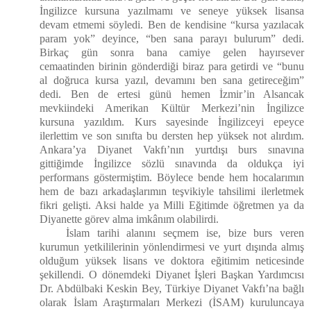
İngilizce kursuna yazılmamı ve seneye yüksek lisansa
devam etmemi söyledi. Ben de kendisine “kursa yazılacak
param yok” deyince, “ben sana parayı bulurum” dedi.
Birkaç gün sonra bana camiye gelen hayırsever
cemaatinden birinin gönderdiği biraz para getirdi ve “bunu
al doğruca kursa yazıl, devamını ben sana getireceğim”
dedi. Ben de ertesi günü hemen İzmir’in Alsancak
mevkiindeki Amerikan Kültür Merkezi’nin İngilizce
kursuna yazıldım. Kurs sayesinde İngilizceyi epeyce
ilerlettim ve son sınıfta bu dersten hep yüksek not alırdım.
Ankara’ya Diyanet Vakfı’nın yurtdışı burs sınavına
gittiğimde İngilizce sözlü sınavında da oldukça iyi
performans göstermiştim. Böylece bende hem hocalarımın
hem de bazı arkadaşlarımın teşvikiyle tahsilimi ilerletmek
fikri gelişti. Aksi halde ya Milli Eğitimde öğretmen ya da
Diyanette görev alma imkânım olabilirdi.
İslam tarihi alanını seçmem ise, bize burs veren
kurumun yetkililerinin yönlendirmesi ve yurt dışında almış
olduğum yüksek lisans ve doktora eğitimim neticesinde
şekillendi. O dönemdeki Diyanet İşleri Başkan Yardımcısı
Dr. Abdülbaki Keskin Bey, Türkiye Diyanet Vakfı’na bağlı
olarak İslam Araştırmaları Merkezi (İSAM) kuruluncaya