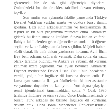
göstererek biz de siz gibi öğrenciyiz diyorlardı.
Önümüzdeki bu tür örnekler, tahsilimi devam ettirmeyi
teşvik etti.
Son sınıfın son aylarında fakülte panosunda Türkiye
Diyanet Vakfı’nın yurtdışı mastır ve doktora bursu ilanını
gördüm. Bazı sınıf arkadaşlarımızın ve hocalarımızın da
teşviki ile bu burs programına müracaat ettim. Ankara’ya
giderek bu ilanın sınavına katıldım. Sınava katılan ve farklı
İlahiyat fakültelerden gelen öğrenciler arasından 10 öğrenci
seçildi ve İzmir İlahiyattan da ben seçildim. Müjdeli haberi,
sözlü olarak ilk defa dekan yardımcısı hocamız Avni İlhan
Bey beni odasına çağırarak vermişti. Daha sonra da yazılı
olarak tarafıma bildirildi ve Ankara’ya yabancı dil kursuna
katılmak üzere çağrıldım. Yaz ayları boyunca Ankara’da
Diyanet merkezinde Devlet Lisan Okulu’nun hocalarının
verdiği yoğun bir İngilizce dil kursuna devam ettik. Bu
kursa aynı zamanda İlahiyat fakültelerindeki bazı asistanlar
ve yardımcı doçentler de katılıyordu. Yurt dışına çıkış için
resmi işlemlerimizi tamamladıktan sonra 7 Ocak 1985
tarihinde İngiltere’ye giriş yaptım. Önce Durham şehrinde 6
burslu Türk arkadaş ile birlikte İngilizce dil kurslarına
devam ettik. Daha sonra Manchester Üniversitesi’ndeki