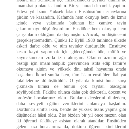
imam-hatip olarak atandım. Bir yıl burada imamlık yaptım.
Ertesi yıl İzmir Yüksek İslam Enstitüsü’nün sınavlarına
girdim ve kazandım. Kafamda hem okuyup hem de İzmir
içinde veya yakınında bulunan bir camiye tayin
çıkarttırmayı düşünüyordum. Enstitüde hem okuyup hem
çalışanların olduğunu da duymuştum. Ancak, bu düşüncemi
gerçekleştiremedim. Çünkü 12 Eylül 1980 tarihinde ülkede
askeri darbe oldu ve tüm tayinler durduruldu. Enstitüye
kesin kayıt yaptırmak için gideceğimde bile, müftü ve
kaymakamdan zorla izin almıştım. Okuma azmim ağır
bastığı için imam-hatiplik görevimden istifa edip İzmir’e
okumaya gittim ve yüksek dini tahsil hayatıma orada
başladım. İkinci sınıfta iken, tüm İslam enstitüleri İlahiyat
fakültelerine dönüştürüldü. O yıllarda kimisi buna karşı
çıkmakta kimisi de bunun çok faydalı olacağını
söylüyorlardı. Fakülte olunca daha çok doktoralı, doçent ve
profesör hocalarımız oldu. Bunların derslerini dinlerken,
daha seviyeli eğitim verdiklerini anlamaya başladım.
Dördüncü sınıfta iken, bende de yüksek lisans yapma gibi
düşünceler hâsıl oldu. Zira bizden bir yıl önce mezun olan
iki öğrenci fakülteye asistan olarak atandılar. Enstitüden
gelen bazı hocalarımız da, doktora öğrenci kimliklerini