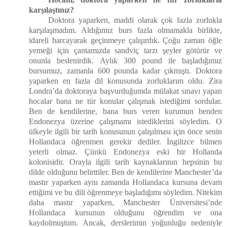
karşılaştınız?
Doktora yaparken, maddi olarak çok fazla zorlukla
karşılaşmadım. Aldığımız burs fazla olmamakla birlikte,
idareli harcayarak geçinmeye çalışırdık. Çoğu zaman öğle
yemeği için çantamızda sandviç tarzı şeyler götürür ve
onunla beslenirdik. Aylık 300 pound ile başladığımız
bursumuz, zamanla 600 pounda kadar çıkmıştı. Doktora
yaparken en fazla dil konusunda zorluklarım oldu. Zira
Londra’da doktoraya başvurduğumda mülakat sınavı yapan
hocalar bana ne tür konular çalışmak istediğimi sordular.
Ben de kendilerine, bana burs veren kurumun benden
Endonezya üzerine çalışmamı istediklerini söyledim. O
ülkeyle ilgili bir tarih konusunun çalışılması için önce senin
Hollandaca öğrenmen gerekir dediler. İngilizce bilmen
yeterli olmaz. Çünkü Endonezya eski bir Hollanda
kolonisidir. Orayla ilgili tarih kaynaklarının hepsinin bu
dilde olduğunu belirttiler. Ben de kendilerine Manchester’da
mastır yaparken aynı zamanda Hollandaca kursuna devam
ettiğimi ve bu dili öğrenmeye başladığımı söyledim. Nitekim
daha mastır yaparken, Manchester Üniversitesi’nde
Hollandaca kursunun olduğunu öğrendim ve ona
kaydolmuştum. Ancak, derslerimin yoğunluğu nedeniyle