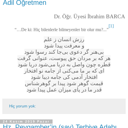
Adil Öğretmen
Dr. Öğr. Üyesi İbrahim BARCA
[1]
“…De ki: Hiç bilenlerle bilmeyenler bir olur mu?...”
رزش انسان ز علم
و معرفت پیدا شود
بی‌هنر گر دعوی بی‌جا کند رسوا شود
هر که بر مردان حق پیوست، عنوانی گرفت
قطره چون واصل به دریا می‌شود دریا شود
ای‌ که بر ما می‌کنی از جامه نو افتخار
افتخار آدمی کی جامه دیبا شود
قیمت گوهر شود پیدا برِ گوهرشناس
قدر ما در پای میزان عمل پیدا شود
Hiç yorum yok:
24 Kasım 2019 Pazar
Hz. Peygamber’in (sav) Terbiye Adabı