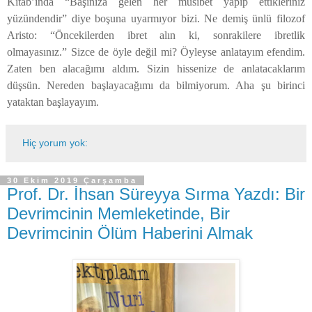
Kitab’ında “Başınıza gelen her musibet yapıp ettikleriniz
yüzündendir” diye boşuna uyarmıyor bizi. Ne demiş ünlü filozof
Aristo: “Öncekilerden ibret alın ki, sonrakilere ibretlik
olmayasınız.” Sizce de öyle değil mi? Öyleyse anlatayım efendim.
Zaten ben alacağımı aldım. Sizin hissenize de anlatacaklarım
düşsün. Nereden başlayacağımı da bilmiyorum. Aha şu birinci
yataktan başlayayım.
Hiç yorum yok:
30 Ekim 2019 Çarşamba
Prof. Dr. İhsan Süreyya Sırma Yazdı: Bir
Devrimcinin Memleketinde, Bir
Devrimcinin Ölüm Haberini Almak