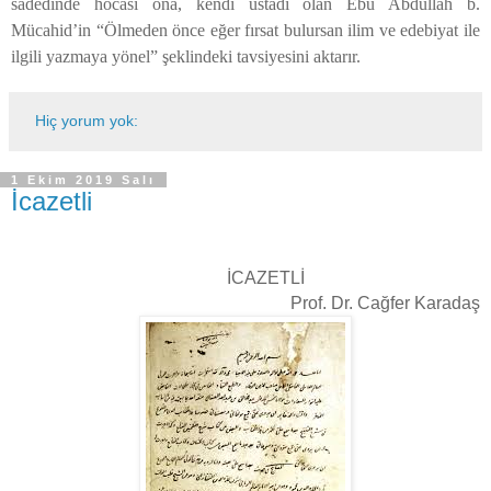
sadedinde hocası ona, kendi üstadı olan Ebû Abdullah b.
Mücahid’in “Ölmeden önce eğer fırsat bulursan ilim ve edebiyat ile
ilgili yazmaya yönel” şeklindeki tavsiyesini aktarır.
Hiç yorum yok:
1 Ekim 2019 Salı
İcazetli
İCAZETLİ
Prof. Dr. Cağfer Karadaş