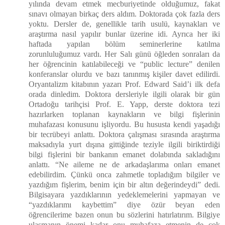
yılında devam etmek mecburiyetinde olduğumuz, fakat
sınavı olmayan birkaç ders aldım. Doktorada çok fazla ders
yoktu. Dersler de, genellikle tarih usulü, kaynakları ve
araştırma nasıl yapılır bunlar üzerine idi. Ayrıca her iki
haftada yapılan bölüm seminerlerine katılma
zorunluluğumuz vardı. Her Salı günü öğleden sonraları da
her öğrencinin katılabileceği ve “public lecture” denilen
konferanslar olurdu ve bazı tanınmış kişiler davet edilirdi.
Oryantalizm kitabının yazarı Prof. Edward Said’i ilk defa
orada dinledim. Doktora dersleriyle ilgili olarak bir gün
Ortadoğu tarihçisi Prof. E. Yapp, derste doktora tezi
hazırlarken toplanan kaynakların ve bilgi fişlerinin
muhafazası konusunu işliyordu. Bu hususta kendi yaşadığı
bir tecrübeyi anlattı. Doktora çalışması sırasında araştırma
maksadıyla yurt dışına gittiğinde teziyle ilgili biriktirdiği
bilgi fişlerini bir bankanın emanet dolabında sakladığını
anlattı. “Ne aileme ne de arkadaşlarıma onları emanet
edebilirdim. Çünkü onca zahmetle topladığım bilgiler ve
yazdığım fişlerim, benim için bir altın değerindeydi” dedi.
Bilgisayara yazdıklarının yedeklemelerini yapmayan ve
“yazdıklarımı kaybettim” diye özür beyan eden
öğrencilerime bazen onun bu sözlerini hatırlatırım. Bilgiye
ulaşmanın önemi kadar onu muhafaza etmenin de çok