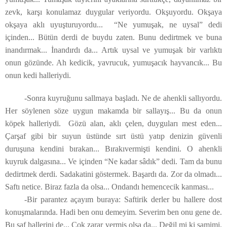
zevk, karşı konulamaz duygular veriyordu. Okşuyordu. Okşaya
okşaya aklı uyuşturuyordu... “Ne yumuşak, ne uysal” dedi
içinden... Bütün derdi de buydu zaten. Bunu dedirtmek ve buna
inandırmak... İnandırdı da... Artık uysal ve yumuşak bir varlıktı
onun gözünde. Ah kedicik, yavrucuk, yumuşacık hayvancık... Bu
onun kedi halleriydi.
-Sonra kuyruğunu sallmaya başladı. Ne de ahenkli sallıyordu.
Her söylenen söze uygun makamda bir sallayış... Bu da onun
köpek halleriydi. Gözü alan, aklı çelen, duyguları mest eden...
Çarşaf gibi bir suyun üstünde sırt üstü yatıp denizin güvenli
duruşuna kendini bırakan... Bırakıvermişti kendini. O ahenkli
kuyruk dalgasına... Ve içinden “Ne kadar sâdık” dedi. Tam da bunu
dedirtmek derdi. Sadakatini göstermek. Başardı da. Zor da olmadı...
Saftı netice. Biraz fazla da olsa... Ondandı hemencecik kanması...
-Bir parantez açayım buraya: Saftirik derler bu hallere dost
konuşmalarında. Hadi ben onu demeyim. Severim ben onu gene de.
Bu saf hallerini de... Çok zarar vermiş olsa da... Değil mi ki samimi.