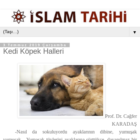
▼
3 Temmuz 2019 Çarşamba
Kedi Köpek Halleri
Prof. Dr. Cağfer
KARADAŞ
-Nasıl da sokuluyordu ayaklarının dibine, yumuşak
yumuşak... Yumaşak tüylerini ayaklarına sürttükçe, dayanılmaz bir