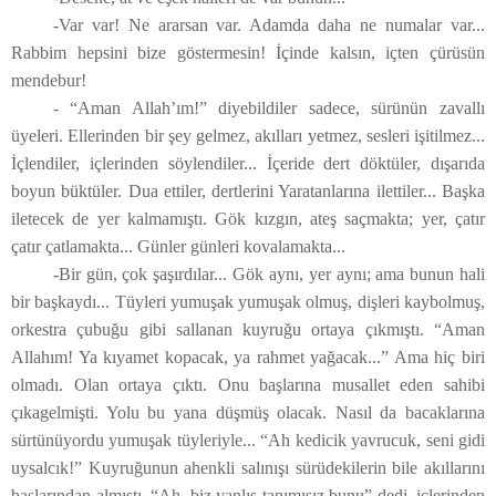
-Var var! Ne ararsan var. Adamda daha ne numalar var...
Rabbim hepsini bize göstermesin! İçinde kalsın, içten çürüsün
mendebur!
- “Aman Allah’ım!” diyebildiler sadece, sürünün zavallı
üyeleri. Ellerinden bir şey gelmez, akılları yetmez, sesleri işitilmez...
İçlendiler, içlerinden söylendiler... İçeride dert döktüler, dışarıda
boyun büktüler. Dua ettiler, dertlerini Yaratanlarına ilettiler... Başka
iletecek de yer kalmamıştı. Gök kızgın, ateş saçmakta; yer, çatır
çatır çatlamakta... Günler günleri kovalamakta...
-Bir gün, çok şaşırdılar... Gök aynı, yer aynı; ama bunun hali
bir başkaydı... Tüyleri yumuşak yumuşak olmuş, dişleri kaybolmuş,
orkestra çubuğu gibi sallanan kuyruğu ortaya çıkmıştı. “Aman
Allahım! Ya kıyamet kopacak, ya rahmet yağacak...” Ama hiç biri
olmadı. Olan ortaya çıktı. Onu başlarına musallet eden sahibi
çıkagelmişti. Yolu bu yana düşmüş olacak. Nasıl da bacaklarına
sürtünüyordu yumuşak tüyleriyle... “Ah kedicik yavrucuk, seni gidi
uysalcık!” Kuyruğunun ahenkli salınışı sürüdekilerin bile akıllarını
başlarından almıştı. “Ah, biz yanlış tanımışız bunu” dedi, içlerinden