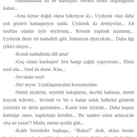
-Sallamasınlar da be kardeşim! Herkes kendi doğallığında
kalsın...
-Ama kimse doğal olana bakmıyor ki... Uyduruk olan daha
çok gözleri kamaştırıyor sanki. Uyduruk da demiyorlar... Alt
sınıftan olanlar öyle söylermiş... Retorik yapmak lazımmış...
Uyduruk denir mi mahalleli gibi. İmitasyon diyeceksin... Daha ilgi
çekici oluyor...
-Kendi mahallenin dili ama!
-Geç onları kardeşim! Sen hangi çağda yaşıyorsun... Biraz
sınıf atla... Sınıf da deme. Klas...
-Sevsinler seni!
-Her neyse. Uzaklaşmayalım konumuzdan.
-Sürttü tüylerini, seyreltti bakışlarını, inceltti hatlarını, titretti
kuyruk tellerini... Sevimli ve bir o kadar sadık hallerini gösterdi
yüzünün en derin gerisinden... Kandı yine bizimki... Daha baştan
kanmıştı zaten, kaptırmıştı kendini... Bu saatten sonra anlayacak
olsa ne yazar!? Mutlu, mesut ayrıldı gitti...
-Kaldı bizimkiler başbaşa... “Bakın!” dedi, aklını henüz