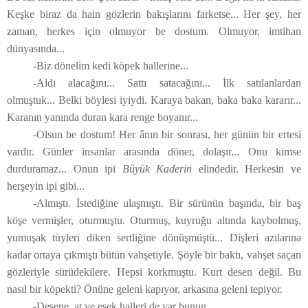
Keşke biraz da hain gözlerin bakışlarını farketse... Her şey, her
zaman, herkes için olmuyor be dostum. Olmuyor, imtihan
dünyasında...
-Biz dönelim kedi köpek hallerine...
-Aldı alacağını... Sattı satacağını... İlk satılanlardan
olmuştuk... Belki böylesi iyiydi. Karaya bakan, baka baka kararır...
Karanın yanında duran kara renge boyanır...
-Olsun be dostum! Her ânın bir sonrası, her günün bir ertesi
vardır. Günler insanlar arasında döner, dolaşır... Onu kimse
durduramaz... Onun ipi
Büyük Kaderin
elindedir. Herkesin ve
herşeyin ipi gibi...
-Almıştı. İstediğine ulaşmıştı. Bir sürünün başında, bir baş
köşe vermişler, oturmuştu. Oturmuş, kuyruğu altında kaybolmuş,
yumuşak tüyleri diken sertliğine dönüşmüştü... Dişleri azılarına
kadar ortaya çıkmıştı bütün vahşetiyle. Şöyle bir baktı, vahşet saçan
gözleriyle sürüdekilere. Hepsi korkmuştu. Kurt desen değil. Bu
nasıl bir köpekti? Önüne geleni kapıyor, arkasına geleni tepiyor.
-Desene, at ve eşek halleri de var bunun...