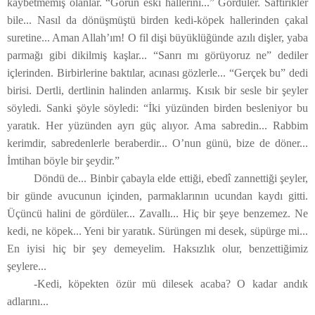
kaybetmemiş olanlar. “Görün eski hallerini...” Gördüler. Saftirikler
bile... Nasıl da dönüşmüştü birden kedi-köpek hallerinden çakal
suretine... Aman Allah’ım! O fil dişi büyüklüğünde azılı dişler, yaba
parmağı gibi dikilmiş kaşlar... “Sanrı mı görüyoruz ne” dediler
içlerinden. Birbirlerine baktılar, acınası gözlerle... “Gerçek bu” dedi
birisi. Dertli, dertlinin halinden anlarmış. Kısık bir sesle bir şeyler
söyledi. Sanki şöyle söyledi: “İki yüzünden birden besleniyor bu
yaratık. Her yüzünden ayrı güç alıyor. Ama sabredin... Rabbim
kerimdir, sabredenlerle beraberdir... O’nun günü, bize de döner...
İmtihan böyle bir şeydir.”
Döndü de... Binbir çabayla elde ettiği, ebedî zannettiği şeyler,
bir günde avucunun içinden, parmaklarının ucundan kaydı gitti.
Üçüncü halini de gördüler... Zavallı... Hiç bir şeye benzemez. Ne
kedi, ne köpek... Yeni bir yaratık. Sürüngen mi desek, süpürge mi...
En iyisi hiç bir şey demeyelim. Haksızlık olur, benzettiğimiz
şeylere...
-Kedi, köpekten özür mü dilesek acaba? O kadar andık
adlarını...