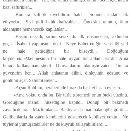
bazı saftirikler...
-Bunlara saftirik diyebilirim bak! Sonuna kadar hak
ediyorlar... Sizi gidi balık hafızalılar... Öncesini unutup, ânın
aldanışına hemencecik kapılanlar...
-Başını okşadı, sırtını sıvazladı. İlk düşünceleri, aklından
geçti. “İsabetli yapmışım” dedi... Neye isabet ettiğini ve ettiği yeri
ne hale getirdiğini bir bilseydi... Doğduğum
köyde
etmek
kelimesinin bu hale uygun bir anlamı vardır. Ama
burada kullanamam şimdi... Okuyanlarım anlamıştır zaten... Onlara
güvenirim ben... Allah anlatanın dilini, dinleyinin gözünü ve
gönlünü açar. Samimi iseler...
-Açsın Rabbim, beraberinde biraz da basiret ihsan eylesin...
-Ama yoktu onda bu. Bir türlü göremedi onun öteki yüzünü.
Gördüğüne inandı, hissettiğine kapıldı. Dönüp bir bakmadı
zavallıcıklara... Mazlumlara... Baktıysa da marabalar gibi gördü...
Garibanlarda da zaten kendilerini gösterecek kabiliyet yoktu... Ne
tüylerini yumuşatabilirler ne de kuyruk sallayabilirlerdi...