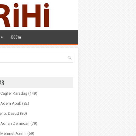
»
DOSYA
AR
. Cağfer Karadaş
(149)
r. Adem Apak
(82)
r b. Dâvud
(80)
r. Adnan Demircan
(79)
. Mehmet Azimli
(69)