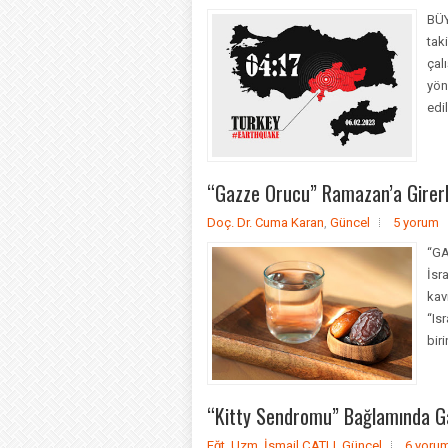
BÜY
tak
çal
yön
edil
“Gazze Orucu” Ramazan’a Girer
Doç. Dr. Cuma Karan
,
Güncel
5 yorum
“G
İsr
kav
“Is
biri
“Kitty Sendromu” Bağlamında Ga
Eğt. Uzm. İsmail ÇATLI
,
Güncel
6 yoru