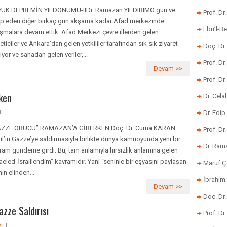
ÜK DEPREMİN YILDÖNÜMÜ-IIDr. Ramazan YILDIRIMO gün ve
Prof. Dr
ip eden diğer birkaç gün akşama kadar Afad merkezinde
Ebu’l-Be
ışmalara devam ettik. Afad Merkezi çevre illerden gelen
eticiler ve Ankara’dan gelen yetkililer tarafından sık sık ziyaret
Doç. Dr.
iyor ve sahadan gelen veriler,...
Prof. Dr
Devam >>
Prof. Dr
ken
Dr. Cela
Dr. Edip
AZZE ORUCU” RAMAZAN’A GİRERKEN Doç. Dr. Cuma KARAN
Prof. Dr
ail’in Gazze’ye saldırmasıyla birlikte dünya kamuoyunda yeni bir
Dr. Ram
ram gündeme girdi. Bu, tam anlamıyla hırsızlık anlamına gelen
raeled-İsraillendim” kavramıdır. Yani “seninle bir eşyasını paylaşan
Maruf Ç
nin elinden...
İbrahim 
Devam >>
Doç. Dr
zze Saldırısı
Prof. Dr
m