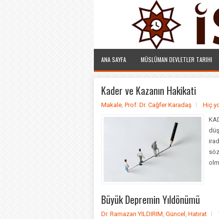
ANA SAYFA
MÜSLÜMAN DEVLETLER TARIHI
Kader ve Kazanın Hakikati
Makale
,
Prof. Dr. Cağfer Karadaş
Hiç y
KAD
düş
ira
söz
olm
Büyük Depremin Yıldönümü
Dr. Ramazan YILDIRIM
,
Güncel
,
Hatırat