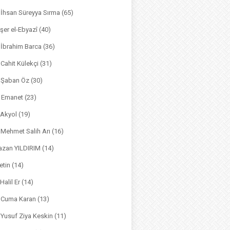
. İhsan Süreyya Sırma
(65)
şer el-Ebyazî
(40)
 İbrahim Barca
(36)
. Cahit Külekçi
(31)
. Şaban Öz
(30)
l Emanet
(23)
 Akyol
(19)
. Mehmet Salih Arı
(16)
azan YILDIRIM
(14)
etin
(14)
Halil Er
(14)
. Cuma Karan
(13)
. Yusuf Ziya Keskin
(11)