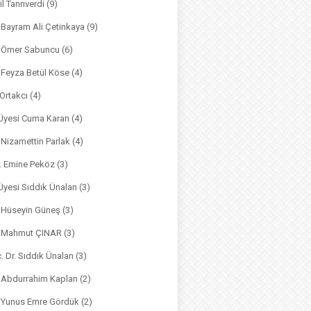
il Tanrıverdi
(9)
. Bayram Ali Çetinkaya
(9)
. Ömer Sabuncu
(6)
. Feyza Betül Köse
(4)
 Ortakcı
(4)
. Üyesi Cuma Karan
(4)
. Nizamettin Parlak
(4)
r. Emine Peköz
(3)
 Üyesi Sıddık Ünalan
(3)
. Hüseyin Güneş
(3)
r. Mahmut ÇINAR
(3)
. Dr. Sıddık Ünalan
(3)
. Abdurrahim Kaplan
(2)
. Yunus Emre Gördük
(2)