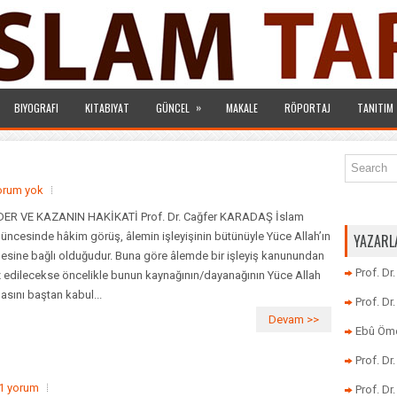
»
BIYOGRAFI
KITABIYAT
GÜNCEL
MAKALE
RÖPORTAJ
TANITIM
orum yok
ER VE KAZANIN HAKİKATİ Prof. Dr. Cağfer KARADAŞ İslam
üncesinde hâkim görüş, âlemin işleyişinin bütünüyle Yüce Allah’ın
YAZARL
desine bağlı olduğudur. Buna göre âlemde bir işleyiş kanunundan
Prof. Dr
 edilecekse öncelikle bunun kaynağının/dayanağının Yüce Allah
asını baştan kabul...
Prof. D
Devam >>
Ebû Öme
Prof. D
1 yorum
Prof. Dr