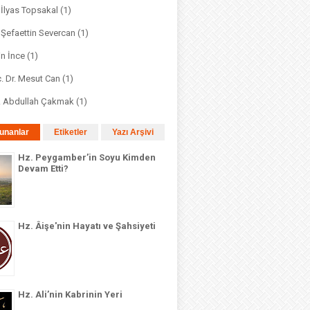
. İlyas Topsakal
(1)
. Şefaettin Severcan
(1)
in İnce
(1)
. Dr. Mesut Can
(1)
r. Abdullah Çakmak
(1)
unanlar
Etiketler
Yazı Arşivi
Hz. Peygamber’in Soyu Kimden
Devam Etti?
Hz. Âişe'nin Hayatı ve Şahsiyeti
Hz. Ali’nin Kabrinin Yeri