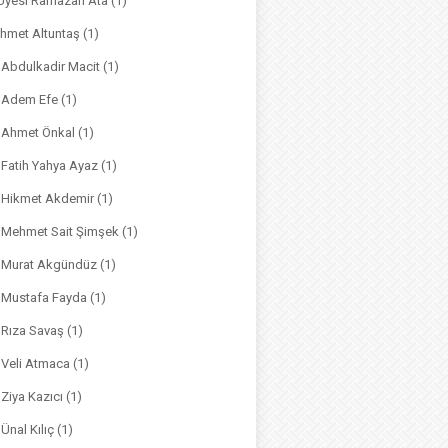
. Üyesi Ramazan Ata
(1)
hmet Altuntaş
(1)
. Abdulkadir Macit
(1)
. Adem Efe
(1)
. Ahmet Önkal
(1)
. Fatih Yahya Ayaz
(1)
. Hikmet Akdemir
(1)
r. Mehmet Sait Şimşek
(1)
r. Murat Akgündüz
(1)
. Mustafa Fayda
(1)
. Rıza Savaş
(1)
. Veli Atmaca
(1)
. Ziya Kazıcı
(1)
 Ünal Kılıç
(1)