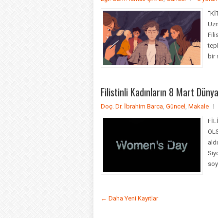
“Kİ
Uzm
Fil
tep
bir
Filistinli Kadınların 8 Mart Dün
Doç. Dr. İbrahim Barca
,
Güncel
,
Makale
FİL
OLS
ald
Siy
soy
← Daha Yeni Kayıtlar