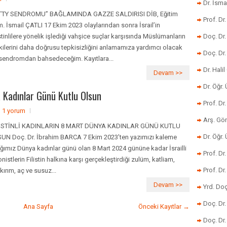
Dr. İsma
TTY SENDROMU” BAĞLAMINDA GAZZE SALDIRISI DİB, Eğitim
Prof. Dr
. İsmail ÇATLI 17 Ekim 2023 olaylarından sonra İsrail’in
istinlilere yönelik işlediği vahşice suçlar karşısında Müslümanların
Doç. Dr
kilerini daha doğrusu tepkisizliğini anlamamıza yardımcı olacak
Doç. Dr
 sendromdan bahsedeceğim. Kayıtlara...
Dr. Halil
Devam >>
Dr. Öğr
ya Kadınlar Günü Kutlu Olsun
Prof. Dr
1 yorum
Arş. Gö
İSTİNLİ KADINLARIN 8 MART DÜNYA KADINLAR GÜNÜ KUTLU
Dr. Öğr.
UN Doç. Dr. İbrahim BARCA 7 Ekim 2023’ten yazımızı kaleme
ığımız Dünya kadınlar günü olan 8 Mart 2024 gününe kadar İsrailli
Prof. Dr
onistlerin Filistin halkına karşı gerçekleştirdiği zulüm, katliam,
Prof. D
kırım, aç ve susuz...
Devam >>
Yrd. Doç
Doç. Dr
Ana Sayfa
Önceki Kayıtlar →
Doç. Dr