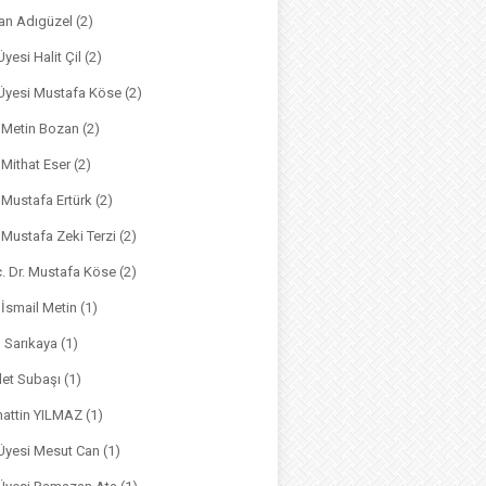
an Adıgüzel
(2)
Üyesi Halit Çil
(2)
. Üyesi Mustafa Köse
(2)
. Metin Bozan
(2)
. Mithat Eser
(2)
. Mustafa Ertürk
(2)
. Mustafa Zeki Terzi
(2)
ç. Dr. Mustafa Köse
(2)
 İsmail Metin
(1)
m Sarıkaya
(1)
det Subaşı
(1)
hattin YILMAZ
(1)
 Üyesi Mesut Can
(1)