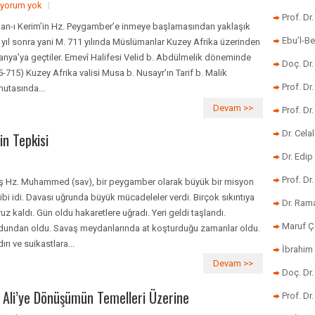
 yorum yok
Prof. Dr
’an-ı Kerim’in Hz. Peygamber’e inmeye başlamasından yaklaşık
Ebu’l-Be
 yıl sonra yani M. 711 yılında Müslümanlar Kuzey Afrika üzerinden
anya’ya geçtiler. Emevî Halifesi Velid b. Abdülmelik döneminde
Doç. Dr.
5-715) Kuzey Afrika valisi Musa b. Nusayr’ın Tarif b. Malik
Prof. Dr
utasında...
Devam >>
Prof. Dr
Dr. Cela
n Tepkisi
Dr. Edip
Prof. Dr
iş Hz. Muhammed (sav), bir peygamber olarak büyük bir misyon
ibi idi. Davası uğrunda büyük mücadeleler verdi. Birçok sıkıntıya
Dr. Ram
uz kaldı. Gün oldu hakaretlere uğradı. Yeri geldi taşlandı.
Maruf Ç
dundan oldu. Savaş meydanlarında at koşturduğu zamanlar oldu.
ırı ve suikastlara...
İbrahim 
Devam >>
Doç. Dr
. Ali’ye Dönüşümün Temelleri Üzerine
Prof. Dr