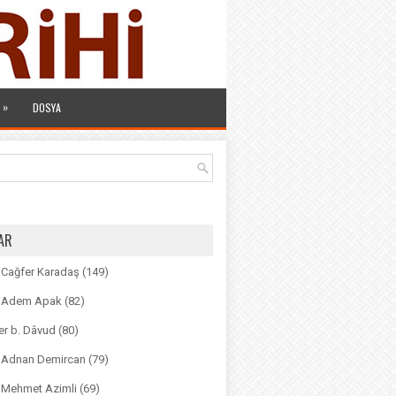
»
DOSYA
AR
. Cağfer Karadaş
(149)
r. Adem Apak
(82)
r b. Dâvud
(80)
r. Adnan Demircan
(79)
. Mehmet Azimli
(69)