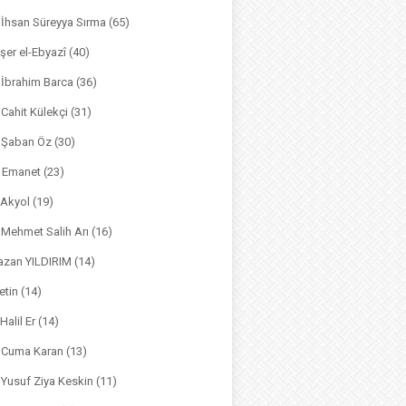
. İhsan Süreyya Sırma
(65)
şer el-Ebyazî
(40)
 İbrahim Barca
(36)
. Cahit Külekçi
(31)
. Şaban Öz
(30)
l Emanet
(23)
 Akyol
(19)
. Mehmet Salih Arı
(16)
azan YILDIRIM
(14)
etin
(14)
Halil Er
(14)
. Cuma Karan
(13)
. Yusuf Ziya Keskin
(11)