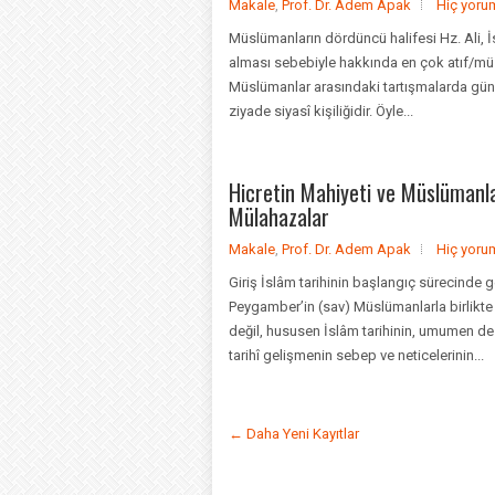
Makale
,
Prof. Dr. Adem Apak
Hiç yoru
Müslümanların dördüncü halifesi Hz. Ali, İ
alması sebebiyle hakkında en çok atıf/mü
Müslümanlar arasındaki tartışmalarda günde
ziyade siyasî kişiliğidir. Öyle...
Hicretin Mahiyeti ve Müslümanla
Mülahazalar
Makale
,
Prof. Dr. Adem Apak
Hiç yoru
Giriş İslâm tarihinin başlangıç sürecinde 
Peygamber’in (sav) Müslümanlarla birlikte
değil, hususen İslâm tarihinin, umumen de d
tarihî gelişmenin sebep ve neticelerinin...
← Daha Yeni Kayıtlar