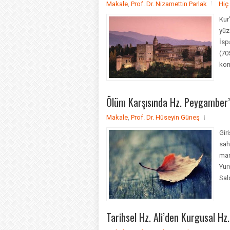
Makale
,
Prof. Dr. Nizamettin Parlak
Hiç
Kur
yüz
İsp
(70
kom
Ölüm Karşısında Hz. Peygamber’i
Makale
,
Prof. Dr. Hüseyin Güneş
Gir
sah
mar
Yur
Sald
Tarihsel Hz. Ali’den Kurgusal Hz