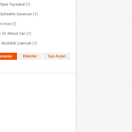
. İlyas Topsakal
(1)
. Şefaettin Severcan
(1)
in İnce
(1)
. Dr. Mesut Can
(1)
r. Abdullah Çakmak
(1)
unanlar
Etiketler
Yazı Arşivi