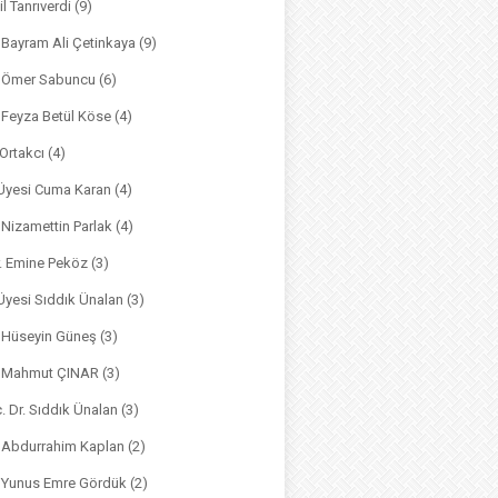
il Tanrıverdi
(9)
. Bayram Ali Çetinkaya
(9)
. Ömer Sabuncu
(6)
. Feyza Betül Köse
(4)
 Ortakcı
(4)
. Üyesi Cuma Karan
(4)
. Nizamettin Parlak
(4)
r. Emine Peköz
(3)
 Üyesi Sıddık Ünalan
(3)
. Hüseyin Güneş
(3)
r. Mahmut ÇINAR
(3)
. Dr. Sıddık Ünalan
(3)
. Abdurrahim Kaplan
(2)
. Yunus Emre Gördük
(2)