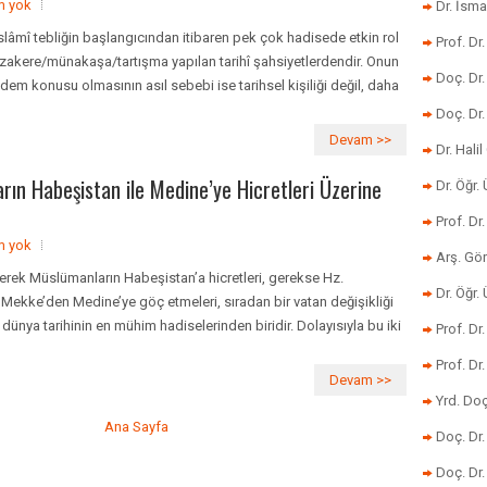
m yok
Dr. İsma
slâmî tebliğin başlangıcından itibaren pek çok hadisede etkin rol
Prof. Dr
zakere/münakaşa/tartışma yapılan tarihî şahsiyetlerdendir. Onun
Doç. Dr
m konusu olmasının asıl sebebi ise tarihsel kişiliği değil, daha
Doç. Dr
Devam >>
Dr. Halil
rın Habeşistan ile Medine’ye Hicretleri Üzerine
Dr. Öğr
Prof. Dr
m yok
Arş. Gö
gerek Müslümanların Habeşistan’a hicretleri, gerekse Hz.
Dr. Öğr.
 Mekke’den Medine’ye göç etmeleri, sıradan bir vatan değişikliği
ünya tarihinin en mühim hadiselerinden biridir. Dolayısıyla bu iki
Prof. Dr
Prof. D
Devam >>
Yrd. Doç
Ana Sayfa
Doç. Dr
Doç. Dr