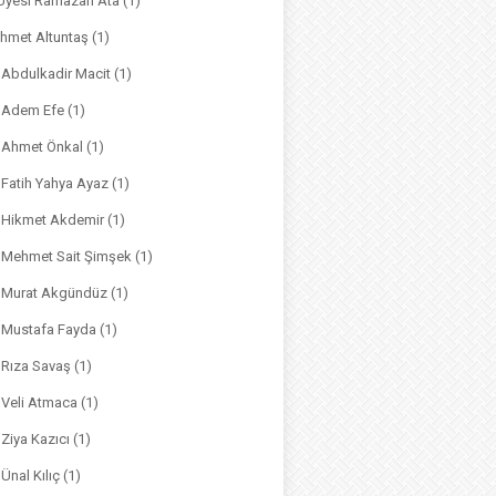
. Üyesi Ramazan Ata
(1)
hmet Altuntaş
(1)
. Abdulkadir Macit
(1)
. Adem Efe
(1)
. Ahmet Önkal
(1)
. Fatih Yahya Ayaz
(1)
. Hikmet Akdemir
(1)
r. Mehmet Sait Şimşek
(1)
r. Murat Akgündüz
(1)
. Mustafa Fayda
(1)
. Rıza Savaş
(1)
. Veli Atmaca
(1)
. Ziya Kazıcı
(1)
 Ünal Kılıç
(1)