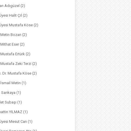
an Adıgüzel
(2)
Üyesi Halit Çil
(2)
. Üyesi Mustafa Köse
(2)
. Metin Bozan
(2)
. Mithat Eser
(2)
. Mustafa Ertürk
(2)
. Mustafa Zeki Terzi
(2)
ç. Dr. Mustafa Köse
(2)
 İsmail Metin
(1)
m Sarıkaya
(1)
det Subaşı
(1)
hattin YILMAZ
(1)
 Üyesi Mesut Can
(1)