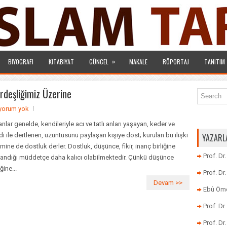
»
BIYOGRAFI
KITABIYAT
GÜNCEL
MAKALE
RÖPORTAJ
TANITIM
ardeşliğimiz Üzerine
 yorum yok
anlar genelde, kendileriyle acı ve tatlı anları yaşayan, keder ve
di ile dertlenen, üzüntüsünü paylaşan kişiye dost; kurulan bu ilişki
YAZARL
imine de dostluk derler. Dostluk, düşünce, fikir, inanç birliğine
Prof. Dr
andığı müddetçe daha kalıcı olabilmektedir. Çünkü düşünce
iğine...
Prof. D
Devam >>
Ebû Öme
Prof. D
Prof. Dr