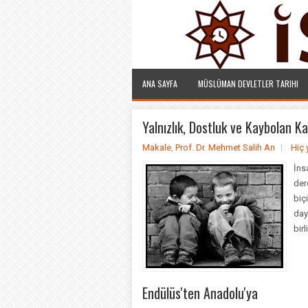
ANA SAYFA
MÜSLÜMAN DEVLETLER TARIHI
Yalnızlık, Dostluk ve Kaybolan K
Makale
,
Prof. Dr. Mehmet Salih Arı
Hiç
İns
der
biç
day
birl
Endülüs'ten Anadolu'ya