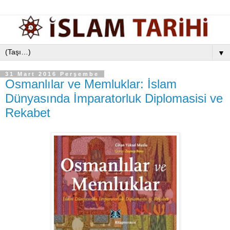
▼
31 Mart 2016 Perşembe
Osmanlılar ve Memluklar: İslam
Dünyasında İmparatorluk Diplomasisi ve
Rekabet