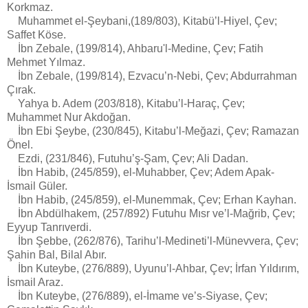
Korkmaz.
Muhammet el-Şeybani,(189/803), Kitabü’l-Hiyel, Çev;
Saffet Köse.
İbn Zebale, (199/814), Ahbaru'l-Medine, Çev; Fatih
Mehmet Yılmaz.
İbn Zebale, (199/814), Ezvacu’n-Nebi, Çev; Abdurrahman
Çırak.
Yahya b. Adem (203/818), Kitabu’l-Haraç, Çev;
Muhammet Nur Akdoğan.
İbn Ebi Şeybe, (230/845), Kitabu’l-Meğazi, Çev; Ramazan
Önel.
Ezdi, (231/846), Futuhu’ş-Şam, Çev; Ali Dadan.
İbn Habib, (245/859), el-Muhabber, Çev; Adem Apak-
İsmail Güler.
İbn Habib, (245/859), el-Munemmak, Çev; Erhan Kayhan.
İbn Abdülhakem, (257/892) Futuhu Mısr ve’l-Mağrib, Çev;
Eyyup Tanrıverdi.
İbn Şebbe, (262/876), Tarihu’l-Medineti’l-Münevvera, Çev;
Şahin Bal, Bilal Abır.
İbn Kuteybe, (276/889), Uyunu’l-Ahbar, Çev; İrfan Yıldırım,
İsmail Araz.
İbn Kuteybe, (276/889), el-İmame ve’s-Siyase, Çev;