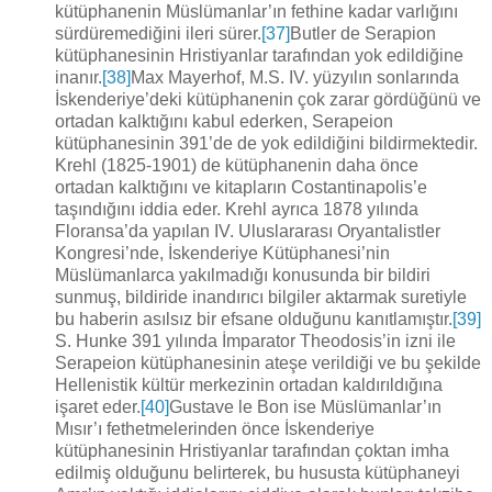
kütüphanenin Müslümanlar’ın fethine kadar varlığını
sürdüremediğini ileri sürer.
[37]
Butler de Serapion
kütüphanesinin Hristiyanlar tarafından yok edildiğine
inanır.
[38]
Max Mayerhof, M.S. IV. yüzyılın sonlarında
İskenderiye’deki kütüphanenin çok zarar gördüğünü ve
ortadan kalktığını kabul ederken, Serapeion
kütüphanesinin 391’de de yok edildiğini bildirmektedir.
Krehl (1825-1901) de kütüphanenin daha önce
ortadan kalktığını ve kitapların Costantinapolis’e
taşındığını iddia eder. Krehl ayrıca 1878 yılında
Floransa’da yapılan IV. Uluslararası Oryantalistler
Kongresi’nde, İskenderiye Kütüphanesi’nin
Müslümanlarca yakılmadığı konusunda bir bildiri
sunmuş, bildiride inandırıcı bilgiler aktarmak suretiyle
bu haberin asılsız bir efsane olduğunu kanıtlamıştır.
[39]
S. Hunke 391 yılında İmparator Theodosis’in izni ile
Serapeion kütüphanesinin ateşe verildiği ve bu şekilde
Hellenistik kültür merkezinin ortadan kaldırıldığına
işaret eder.
[40]
Gustave le Bon ise Müslümanlar’ın
Mısır’ı fethetmelerinden önce İskenderiye
kütüphanesinin Hristiyanlar tarafından çoktan imha
edilmiş olduğunu belirterek, bu hususta kütüphaneyi