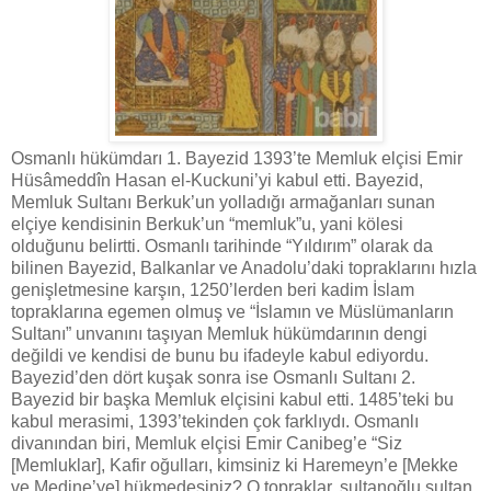
Osmanlı hükümdarı 1. Bayezid 1393’te Memluk elçisi Emir
Hüsâmeddîn Hasan el-Kuckuni’yi kabul etti. Bayezid,
Memluk Sultanı Berkuk’un yolladığı armağanları sunan
elçiye kendisinin Berkuk’un “memluk”u, yani kölesi
olduğunu belirtti. Osmanlı tarihinde “Yıldırım” olarak da
bilinen Bayezid, Balkanlar ve Anadolu’daki topraklarını hızla
genişletmesine karşın, 1250’lerden beri kadim İslam
topraklarına egemen olmuş ve “İslamın ve Müslümanların
Sultanı” unvanını taşıyan Memluk hükümdarının dengi
değildi ve kendisi de bunu bu ifadeyle kabul ediyordu.
Bayezid’den dört kuşak sonra ise Osmanlı Sultanı 2.
Bayezid bir başka Memluk elçisini kabul etti. 1485’teki bu
kabul merasimi, 1393’tekinden çok farklıydı. Osmanlı
divanından biri, Memluk elçisi Emir Canibeg’e “Siz
[Memluklar], Kafir oğulları, kimsiniz ki Haremeyn’e [Mekke
ve Medine’ye] hükmedesiniz? O topraklar, sultanoğlu sultan