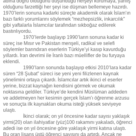
adına doğru olduğunu düşündüğü herşeyi korumaya, yanlış
olduğunu farzettiği her şeyi ise düşman bellemeye hazırdı.
1970’lerin sonuna kadarki süreçte akademik olarak İslam’ın
bazı farklı yorumlarını söylemek “mezhepsizlik, inkarcılık”
gibi yaftalarla İslamcılar tarafından sıkboğaz edilerek
bastırılıyordu.
1970’lerde başlayıp 1990’ların sonuna kadar ki
süreç ise Mısır ve Pakistan menşeli, radikal ve selefi
söylemler barındıran eserlerin Türkiye’yi kasıp kavurduğu
yıllardı. İran devrimi ile İranlı bazı müellifler de bu furyaya
eklendi.
1990’ların sonunda başlayıp etkisi 2010’lara kadar
süren “28 Şubat” süreci ise yeni yeni filizlenen kaynak
yönelimini ortaya çıkardı. İslamcılar artık ikinci el eserler
yerine, bizzat kaynağın kendisini görmek ve okumak
noktasına geldiler. Türkiye’de kendini Müslüman addeden
ve addetmeyen her kesimin gerçek İslam’ı öğrenme arzusu
ve sonuçta ilk kaynakları okuma isteği yüksek seviyeye
ulaştı.
İkinci olarak; on yıl öncesine kadar sayısı yaklaşık
yirmi(20) olan ilahiyatlar (yüz)100 rakamını yakaladı, öğrenci
adedi ise on yıl öncesine göre yaklaşık yirmi katına ulaştı.
Bu oran lisans üstü öğrenci sayısını da artırdı. Ancak ne