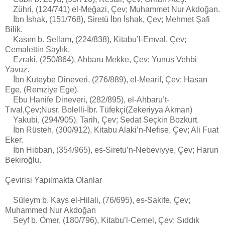
Zühri, (124/741) el-Meğazi, Çev; Muhammet Nur Akdoğan.
İbn İshak, (151/768), Siretü İbn İshak, Çev; Mehmet Şafi
Bilik.
Kasım b. Sellam, (224/838), Kitabu’l-Emval, Çev;
Cemalettin Saylık.
Ezraki, (250/864), Ahbaru Mekke, Çev; Yunus Vehbi
Yavuz.
İbn Kuteybe Dineveri, (276/889), el-Mearif, Çev; Hasan
Ege, (Remziye Ege).
Ebu Hanife Dineveri, (282/895), el-Ahbaru’t-
Tıval,Çev;Nusr. Bolelli-İbr. Tüfekçi(Zekeriyya Akman)
Yakubi, (294/905), Tarih, Çev; Sedat Seçkin Bozkurt.
İbn Rüsteh, (300/912), Kitabu Alaki’n-Nefise, Çev; Ali Fuat
Eker.
İbn Hibban, (354/965), es-Siretu’n-Nebeviyye, Çev; Harun
Bekiroğlu.
Çevirisi Yapılmakta Olanlar
Süleym b. Kays el-Hilali, (76/695), es-Sakife, Çev;
Muhammed Nur Akdoğan
Seyf b. Ömer, (180/796), Kitabu’l-Cemel, Çev; Sıddık