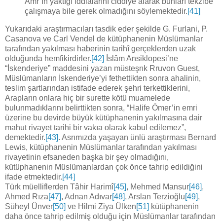
Amr’ın yaktığı iddialarını ciddiye alarak bunları tekzibe
çalışmaya bile gerek olmadığını söylemektedir.
[41]
Yukarıdaki araştırmacıları tasdik eder şekilde G. Furlani, P.
Casanova ve Carl Vendel de kütüphanenin Müslümanlar
tarafından yakılması haberinin tarihî gerçeklerden uzak
olduğunda hemfikirdirler.
[42]
İslâm Ansiklopesi’ne
“İskenderiye” maddesini yazan müsteşrık Rruvon Guest,
Müslümanların İskenderiye’yi fethettikten sonra ahalinin,
teslim şartlarından istifade ederek şehri terkettiklerini,
Arapların onlara hiç bir surette kötü muamelede
bulunmadıklarını belirttikten sonra, “Halife Ömer’in emri
üzerine bu devirde büyük kütüphanenin yakılmasına dair
mahut rivayet tarihi bir vakıa olarak kabul edilemez”,
demektedir.
[43]
. Asrımızda yaşayan ünlü araştırması Bernard
Lewis, kütüphanenin Müslümanlar tarafından yakılması
rivayetinin efsaneden başka bir şey olmadığını,
kütüphanenin Müslümanlardan çok önce tahrip edildiğini
ifade etmektedir.
[44]
Türk müelliflerden Tâhir Harimî
[45]
, Mehmed Mansur
[46]
,
Ahmed Rıza
[47]
, Adnan Adıvar
[48]
, Arslan Terzioğlu
[49]
,
Süheyl Ünver
[50]
ve Hilmi Ziya Ülken
[51]
kütüphanenin
daha önce tahrip edilmiş olduğu için Müslümanlar tarafından