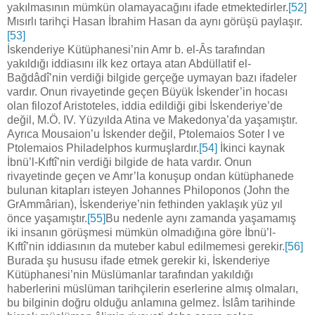
yakılmasının mümkün olamayacağını ifade etmektedirler.
[52]
Mısırlı tarihçi Hasan İbrahim Hasan da aynı görüşü paylaşır.
[53]
İskenderiye Kütüphanesi’nin Amr b. el-Âs tarafından
yakıldığı iddiasını ilk kez ortaya atan Abdüllatif el-
Bağdâdî’nin verdiği bilgide gerçeğe uymayan bazı ifadeler
vardır. Onun rivayetinde geçen Büyük İskender’in hocası
olan filozof Aristoteles, iddia edildiği gibi İskenderiye’de
değil, M.Ö. IV. Yüzyılda Atina ve Makedonya’da yaşamıştır.
Ayrıca Mousaion’u İskender değil, Ptolemaios Soter I ve
Ptolemaios Philadelphos kurmuşlardır.
[54]
İkinci kaynak
İbnü’l-Kıftî’nin verdiği bilgide de hata vardır. Onun
rivayetinde geçen ve Amr’la konuşup ondan kütüphanede
bulunan kitapları isteyen Johannes Philoponos (John the
GrAmmârian), İskenderiye’nin fethinden yaklaşık yüz yıl
önce yaşamıştır.
[55]
Bu nedenle aynı zamanda yaşamamış
iki insanın görüşmesi mümkün olmadığına göre İbnü’l-
Kıftî’nin iddiasının da muteber kabul edilmemesi gerekir.
[56]
Burada şu hususu ifade etmek gerekir ki, İskenderiye
Kütüphanesi’nin Müslümanlar tarafından yakıldığı
haberlerini müslüman tarihçilerin eserlerine almış olmaları,
bu bilginin doğru olduğu anlamına gelmez. İslâm tarihinde