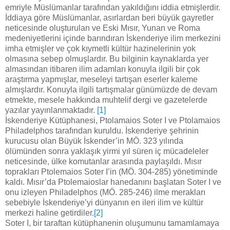
emriyle Müslümanlar tarafından yakıldığını iddia etmişlerdir.
İddiaya göre Müslümanlar, asırlardan beri büyük gayretler
neticesinde oluşturulan ve Eski Mısır, Yunan ve Roma
medeniyetlerini içinde barındıran İskenderiye ilim merkezini
imha etmişler ve çok kıymetli kültür hazinelerinin yok
olmasına sebep olmuşlardır. Bu bilginin kaynaklarda yer
almasından itibaren ilim adamları konuyla ilgili bir çok
araştırma yapmışlar, meseleyi tartışan eserler kaleme
almışlardır. Konuyla ilgili tartışmalar günümüzde de devam
etmekte, mesele hakkında muhtelif dergi ve gazetelerde
yazılar yayınlanmaktadır.
[1]
İskenderiye Kütüphanesi, Ptolamaios Soter I ve Ptolamaios
Philadelphos tarafından kuruldu. İskenderiye şehrinin
kurucusu olan Büyük İskender’in MÖ. 323 yılında
ölümünden sonra yaklaşık yirmi yıl süren iç mücadeleler
neticesinde, ülke komutanlar arasında paylaşıldı. Mısır
toprakları Ptolemaios Soter I’in (MÖ. 304-285) yönetiminde
kaldı. Mısır’da Ptolemaioslar hanedanını başlatan Soter I ve
onu izleyen Philadelphos (MÖ. 285-246) ilme merakları
sebebiyle İskenderiye’yi dünyanın en ileri ilim ve kültür
merkezi haline getirdiler.
[2]
Soter I, bir taraftan kütüphanenin oluşumunu tamamlamaya