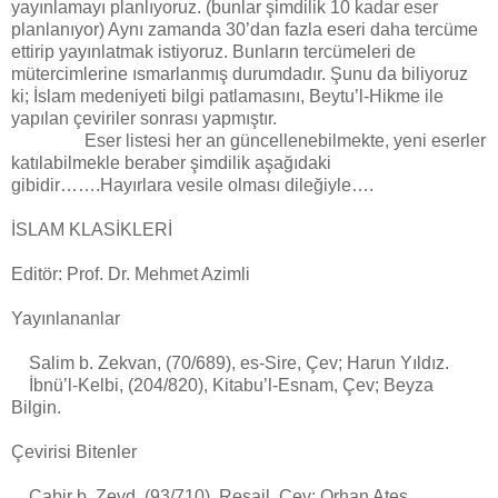
yayınlamayı planlıyoruz. (bunlar şimdilik 10 kadar eser
planlanıyor) Aynı zamanda 30’dan fazla eseri daha tercüme
ettirip yayınlatmak istiyoruz. Bunların tercümeleri de
mütercimlerine ısmarlanmış durumdadır. Şunu da biliyoruz
ki; İslam medeniyeti bilgi patlamasını, Beytu’l-Hikme ile
yapılan çeviriler sonrası yapmıştır.
Eser listesi her an güncellenebilmekte, yeni eserler
katılabilmekle beraber şimdilik aşağıdaki
gibidir…….Hayırlara vesile olması dileğiyle….
İSLAM KLASİKLERİ
Editör: Prof. Dr. Mehmet Azimli
Yayınlananlar
Salim b. Zekvan, (70/689), es-Sire, Çev; Harun Yıldız.
İbnü’l-Kelbi, (204/820), Kitabu’l-Esnam, Çev; Beyza
Bilgin.
Çevirisi Bitenler
Cabir b. Zeyd, (93/710), Resail, Çev; Orhan Ateş.