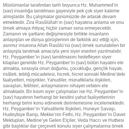
Müslümanlar tarafından tarih boyunca Hz. Muhammed’in
(sav) insanlığa tanıtılması gayesiyle pek çok siyer kaleme
almışlardır. Bu çalışmalar günümüzde de artarak devam
etmektedir. Zira Rasûlüllah’ın (sav) hayatına anlama ve onu
örnek almaya ihtiyaç hiçbir zaman sona ermeyecektir.
Zamanın ve şartların değişmesiyle birlikte insanların
anlayışları ve dünya görüşlerinin de farklılık arz ettiği için,
asrımız insanına Allah Rasûlü’nü (sav) örnek sunulabilen bir
anlayışla tanıtmak amacıyla yeni siyer eserleri yazılmalıdır.
Hz. Peygamber’in (sav) tanıtılmasını hedefleyen siyer
kitapları genelde Hz. Peygamber’in (sav) bütün hayatını ele
almakta, sırasıyla onun doğumu, çocukluğu, gençlik hayatı,
risâleti, tebliğ mücadelesi, hicreti, hicret sonraki Medine’deki
faaliyetleri, müşrikler, Yahudiler, münafıklarla ilişkileri,
savaşları, fetihleri, anlaşmalarını nihayet vefatını ele
almaktadır. Bir kısım siyer çalışmaları ise Hz. Peygamber’in
(sav) hayatının herhangi bir kesitini yahut faaliyetlerinin
herhangi birini konu edinerek derinlemesine incelemektedir.
Hz. Peygamber’in Yahudilerle İlişkileri, Huneyn Savaşı,
Hudeybiye Barışı, Mekke’nin Fethi, Hz. Peygamber’in Davet
Mektupları, Medine’ye Gelen Elçiler, Veda Haccı ve Hutbesi
gibi başlıklar dar çerçeveli konulu siyer çalışmalarına örnek