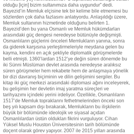
olduğu [için] bizim sultanımıza daha uygundur” dedi.
Bayezid’in Memluk elçisine tek bir kelime bile etmemesi bu
sözlerden çok daha fazlasını anlatıyordu. Anlaşıldığı üzere,
Memluk sultanının hizmetinde olduğunu belirten 1.
Bayezid’den bu yana Osmanlı ve Memluk hükümdarları
arasındaki güç dengesi neredeyse bütünüyle değişmişti.
Osmanlıların güçlerini önceleri Memlukların yanına, sonra
da giderek karşısına yerleştirmeleriyle meydana gelen bu
kayma, kendini en açık şekliyle diplomatik görüşmelerde
belli etmişti. 1360’lardan 1512’ye değin süren dönemde bu
iki Sünni Müslüman devlet arasında neredeyse aralıksız
süren görüşmeler hem rekabete hem de anlaşmaya yönelik
bir dizi davranış biçiminin ve dilin gelişimini sergiler. Bu
kitap iki güç merkezi arasındaki diplomasi ağını inceleyerek,
bu gelişimin her devletin imaj yaratma süreçleri ve
tarihyazımı içindeki yerini irdeliyor. Özellikle, Osmanlıların
1517’de Memluk topraklarını fethetmelerinden önceki son
beş yılı kapsam dışı bırakarak, Memlukların bu ilişkilerin
büyük bir bölümünde ideolojik ve siyasal açıdan
Osmanlılardan üstün oldukları fikrini vurguluyor. Cihan
Yüksel Muslu Houston Üniversitesinin tarih bölümünde
doçent olarak görev yapıyor. 2007 ile 2015 yılları arasında