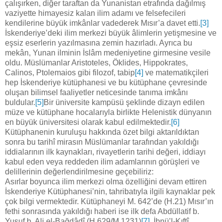
çalışırken, diğer taraftan da Yunanistan etrafında dağılmış
vaziyette himayesiz kalan ilim adamı ve felsefecileri
kendilerine büyük imkânlar vadederek Mısır’a davet etti.
[3]
İskenderiye’deki ilim merkezi büyük âlimlerin yetişmesine ve
eşsiz eserlerin yazılmasına zemin hazırladı. Ayrıca bu
mekân, Yunan ilminin İslâm medeniyetine girmesine vesile
oldu. Müslümanlar Aristoteles, Öklides, Hippokrates,
Calinos, Ptolemaios gibi filozof, tabip
[4]
ve matematikçileri
hep İskenderiye kütüphanesi ve bu kütüphane çevresinde
oluşan bilimsel faaliyetler neticesinde tanıma imkânı
buldular.
[5]
Bir üniversite kampüsü şeklinde dizayn edilen
müze ve kütüphane hocalarıyla birlikte Helenistik dünyanın
en büyük üniversitesi olarak kabul edilmektedir.
[6]
Kütüphanenin kuruluşu hakkında özet bilgi aktarıldıktan
sonra bu tarihî mirasın Müslümanlar tarafından yakıldığı
iddialarının ilk kaynakları, rivayetlerin tarihi değeri, iddiayı
kabul eden veya reddeden ilim adamlarının görüşleri ve
delillerinin değerlendirilmesine geçebiliriz:
Asırlar boyunca ilim merkezi olma özelliğini devam ettiren
İskenderiye Kütüphanesi’nin, tahribatıyla ilgili kaynaklar pek
çok bilgi vermektedir. Kütüphaneyi M. 642’de (H.21) Mısır’ın
fethi sonrasında yakıldığı haberi ise ilk defa Abdüllatif b.
Yusuf b. Ali el-Bağdâdî (H.629/M.1231)
[7]
, İbnü’l-Kıftî