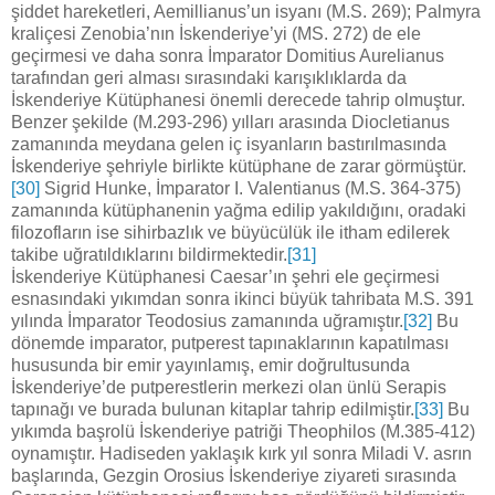
şiddet hareketleri, Aemillianus’un isyanı (M.S. 269); Palmyra
kraliçesi Zenobia’nın İskenderiye’yi (MS. 272) de ele
geçirmesi ve daha sonra İmparator Domitius Aurelianus
tarafından geri alması sırasındaki karışıklıklarda da
İskenderiye Kütüphanesi önemli derecede tahrip olmuştur.
Benzer şekilde (M.293-296) yılları arasında Diocletianus
zamanında meydana gelen iç isyanların bastırılmasında
İskenderiye şehriyle birlikte kütüphane de zarar görmüştür.
[30]
Sigrid Hunke, İmparator I. Valentianus (M.S. 364-375)
zamanında kütüphanenin yağma edilip yakıldığını, oradaki
filozofların ise sihirbazlık ve büyücülük ile itham edilerek
takibe uğratıldıklarını bildirmektedir.
[31]
İskenderiye Kütüphanesi Caesar’ın şehri ele geçirmesi
esnasındaki yıkımdan sonra ikinci büyük tahribata M.S. 391
yılında İmparator Teodosius zamanında uğramıştır.
[32]
Bu
dönemde imparator, putperest tapınaklarının kapatılması
hususunda bir emir yayınlamış, emir doğrultusunda
İskenderiye’de putperestlerin merkezi olan ünlü Serapis
tapınağı ve burada bulunan kitaplar tahrip edilmiştir.
[33]
Bu
yıkımda başrolü İskenderiye patriği Theophilos (M.385-412)
oynamıştır. Hadiseden yaklaşık kırk yıl sonra Miladi V. asrın
başlarında, Gezgin Orosius İskenderiye ziyareti sırasında