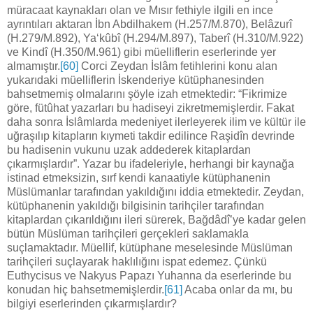
müracaat kaynakları olan ve Mısır fethiyle ilgili en ince
ayrıntıları aktaran İbn Abdilhakem (H.257/M.870), Belâzurî
(H.279/M.892), Ya‘kûbî (H.294/M.897), Taberî (H.310/M.922)
ve Kindî (H.350/M.961) gibi müelliflerin eserlerinde yer
almamıştır.
[60]
Corci Zeydan İslâm fetihlerini konu alan
yukarıdaki müelliflerin İskenderiye kütüphanesinden
bahsetmemiş olmalarını şöyle izah etmektedir: “Fikrimize
göre, fütûhat yazarları bu hadiseyi zikretmemişlerdir. Fakat
daha sonra İslâmlarda medeniyet ilerleyerek ilim ve kültür ile
uğraşılıp kitapların kıymeti takdir edilince Raşidîn devrinde
bu hadisenin vukunu uzak addederek kitaplardan
çıkarmışlardır”. Yazar bu ifadeleriyle, herhangi bir kaynağa
istinad etmeksizin, sırf kendi kanaatiyle kütüphanenin
Müslümanlar tarafından yakıldığını iddia etmektedir. Zeydan,
kütüphanenin yakıldığı bilgisinin tarihçiler tarafından
kitaplardan çıkarıldığını ileri sürerek, Bağdâdî’ye kadar gelen
bütün Müslüman tarihçileri gerçekleri saklamakla
suçlamaktadır. Müellif, kütüphane meselesinde Müslüman
tarihçileri suçlayarak haklılığını ispat edemez. Çünkü
Euthycisus ve Nakyus Papazı Yuhanna da eserlerinde bu
konudan hiç bahsetmemişlerdir.
[61]
Acaba onlar da mı, bu
bilgiyi eserlerinden çıkarmışlardır?