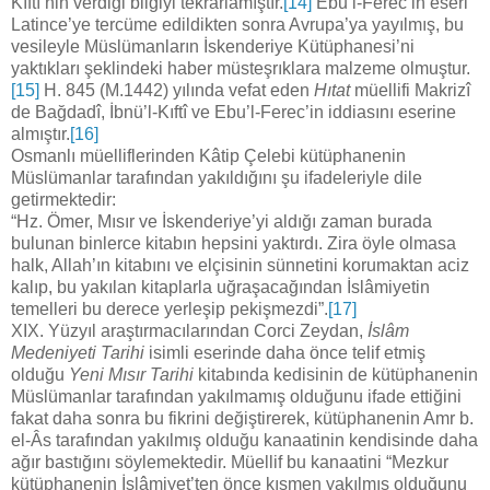
Kıftî’nin verdiği bilgiyi tekrarlamıştır.
[14]
Ebu’l-Ferec’in eseri
Latince’ye tercüme edildikten sonra Avrupa’ya yayılmış, bu
vesileyle Müslümanların İskenderiye Kütüphanesi’ni
yaktıkları şeklindeki haber müsteşrıklara malzeme olmuştur.
[15]
H. 845 (M.1442) yılında vefat eden
Hıtat
müellifi Makrizî
de Bağdadî, İbnü’l-Kıftî ve Ebu’l-Ferec’in iddiasını eserine
almıştır.
[16]
Osmanlı müelliflerinden Kâtip Çelebi kütüphanenin
Müslümanlar tarafından yakıldığını şu ifadeleriyle dile
getirmektedir:
“Hz. Ömer, Mısır ve İskenderiye’yi aldığı zaman burada
bulunan binlerce kitabın hepsini yaktırdı. Zira öyle olmasa
halk, Allah’ın kitabını ve elçisinin sünnetini korumaktan aciz
kalıp, bu yakılan kitaplarla uğraşacağından İslâmiyetin
temelleri bu derece yerleşip pekişmezdi”.
[17]
XIX. Yüzyıl araştırmacılarından Corci Zeydan,
İslâm
Medeniyeti Tarihi
isimli eserinde daha önce telif etmiş
olduğu
Yeni Mısır Tarihi
kitabında kedisinin de kütüphanenin
Müslümanlar tarafından yakılmamış olduğunu ifade ettiğini
fakat daha sonra bu fikrini değiştirerek, kütüphanenin Amr b.
el-Âs tarafından yakılmış olduğu kanaatinin kendisinde daha
ağır bastığını söylemektedir. Müellif bu kanaatini “Mezkur
kütüphanenin İslâmiyet’ten önce kısmen yakılmış olduğunu