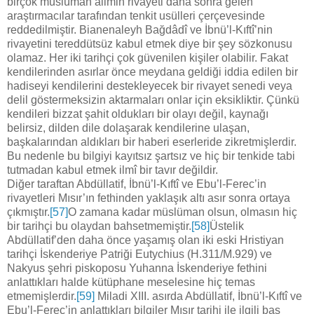
birçok müslüman âlimin rivayeti daha sonra gelen
araştırmacılar tarafından tenkit usülleri çerçevesinde
reddedilmiştir. Bianenaleyh Bağdâdî ve İbnü’l-Kıftî’nin
rivayetini tereddütsüz kabul etmek diye bir şey sözkonusu
olamaz. Her iki tarihçi çok güvenilen kişiler olabilir. Fakat
kendilerinden asırlar önce meydana geldiği iddia edilen bir
hadiseyi kendilerini destekleyecek bir rivayet senedi veya
delil göstermeksizin aktarmaları onlar için eksikliktir. Çünkü
kendileri bizzat şahit oldukları bir olayı değil, kaynağı
belirsiz, dilden dile dolaşarak kendilerine ulaşan,
başkalarından aldıkları bir haberi eserleride zikretmişlerdir.
Bu nedenle bu bilgiyi kayıtsız şartsız ve hiç bir tenkide tabi
tutmadan kabul etmek ilmî bir tavır değildir.
Diğer taraftan Abdüllatif, İbnü’l-Kıftî ve Ebu’l-Ferec’in
rivayetleri Mısır’ın fethinden yaklaşık altı asır sonra ortaya
çıkmıştır.
[57]
O zamana kadar müslüman olsun, olmasın hiç
bir tarihçi bu olaydan bahsetmemiştir.
[58]
Üstelik
Abdüllatif’den daha önce yaşamış olan iki eski Hristiyan
tarihçi İskenderiye Patriği Eutychius (H.311/M.929) ve
Nakyus şehri piskoposu Yuhanna İskenderiye fethini
anlattıkları halde kütüphane meselesine hiç temas
etmemişlerdir.
[59]
Miladi XIII. asırda Abdüllatif, İbnü’l-Kıftî ve
Ebu’l-Ferec’in anlattıkları bilgiler Mısır tarihi ile ilgili baş