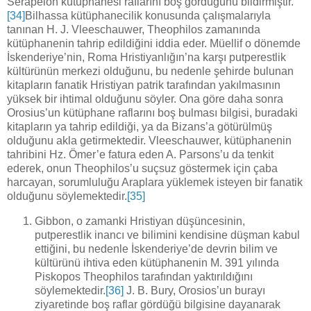
Serapeion kütüphanesi raflarını boş gördüğünü bildirmiştir.
[34]
Bilhassa kütüphanecilik konusunda çalışmalarıyla
tanınan H. J. Vleeschauwer, Theophilos zamanında
kütüphanenin tahrip edildiğini iddia eder. Müellif o dönemde
İskenderiye’nin, Roma Hristiyanlığın’na karşı putperestlik
kültürünün merkezi olduğunu, bu nedenle şehirde bulunan
kitapların fanatik Hristiyan patrik tarafından yakılmasının
yüksek bir ihtimal olduğunu söyler. Ona göre daha sonra
Orosius’un kütüphane raflarını boş bulması bilgisi, buradaki
kitapların ya tahrip edildiği, ya da Bizans’a götürülmüş
olduğunu akla getirmektedir. Vleeschauwer, kütüphanenin
tahribini Hz. Ömer’e fatura eden A. Parsons’u da tenkit
ederek, onun Theophilos’u suçsuz göstermek için çaba
harcayan, sorumluluğu Araplara yüklemek isteyen bir fanatik
olduğunu söylemektedir.
[35]
Gibbon, o zamanki Hristiyan düşüncesinin,
putperestlik inancı ve bilimini kendisine düşman kabul
ettiğini, bu nedenle İskenderiye’de devrin bilim ve
kültürünü ihtiva eden kütüphanenin M. 391 yılında
Piskopos Theophilos tarafından yaktırıldığını
söylemektedir.
[36]
J. B. Bury, Orosios’un burayı
ziyaretinde boş raflar gördüğü bilgisine dayanarak