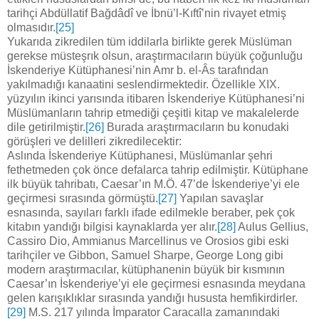
tarihçi Abdüllatif Bağdâdî ve İbnü’l-Kıftî’nin rivayet etmiş
olmasıdır.
[25]
Yukarıda zikredilen tüm iddilarla birlikte gerek Müslüman
gerekse müsteşrık olsun, araştırmacıların büyük çoğunluğu
İskenderiye Kütüphanesi’nin Amr b. el-Âs tarafından
yakılmadığı kanaatini seslendirmektedir. Özellikle XIX.
yüzyılın ikinci yarısında itibaren İskenderiye Kütüphanesi’ni
Müslümanların tahrip etmediği çeşitli kitap ve makalelerde
dile getirilmiştir.
[26]
Burada araştırmacıların bu konudaki
görüşleri ve delilleri zikredilecektir:
Aslında İskenderiye Kütüphanesi, Müslümanlar şehri
fethetmeden çok önce defalarca tahrip edilmiştir. Kütüphane
ilk büyük tahribatı, Caesar’ın M.Ö. 47’de İskenderiye’yi ele
geçirmesi sırasında görmüştü.
[27]
Yapılan savaşlar
esnasında, sayıları farklı ifade edilmekle beraber, pek çok
kitabın yandığı bilgisi kaynaklarda yer alır.
[28]
Aulus Gellius,
Cassiro Dio, Ammianus Marcellinus ve Orosios gibi eski
tarihçiler ve Gibbon, Samuel Sharpe, George Long gibi
modern araştırmacılar, kütüphanenin büyük bir kısmının
Caesar’ın İskenderiye’yi ele geçirmesi esnasında meydana
gelen karışıklıklar sırasında yandığı hususta hemfikirdirler.
[29]
M.S. 217 yılında İmparator Caracalla zamanındaki