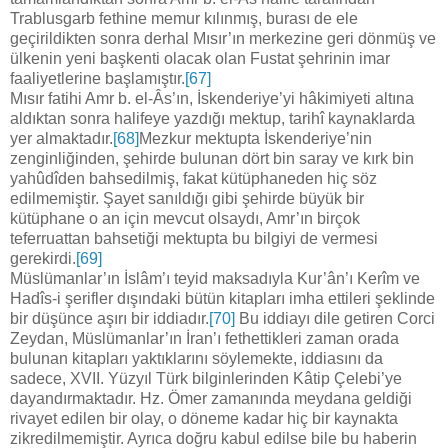
Trablusgarb fethine memur kılınmış, burası de ele
geçirildikten sonra derhal Mısır’ın merkezine geri dönmüş ve
ülkenin yeni başkenti olacak olan Fustat şehrinin imar
faaliyetlerine başlamıştır.
[67]
Mısır fatihi Amr b. el-Âs’ın, İskenderiye’yi hâkimiyeti altına
aldıktan sonra halifeye yazdığı mektup, tarihî kaynaklarda
yer almaktadır.
[68]
Mezkur mektupta İskenderiye’nin
zenginliğinden, şehirde bulunan dört bin saray ve kırk bin
yahûdîden bahsedilmiş, fakat kütüphaneden hiç söz
edilmemiştir. Şayet sanıldığı gibi şehirde büyük bir
kütüphane o an için mevcut olsaydı, Amr’ın birçok
teferruattan bahsetiği mektupta bu bilgiyi de vermesi
gerekirdi.
[69]
Müslümanlar’ın İslâm’ı teyid maksadıyla Kur’ân’ı Kerîm ve
Hadîs-i şerifler dışındaki bütün kitapları imha ettileri şeklinde
bir düşünce aşırı bir iddiadır.
[70]
Bu iddiayı dile getiren Corci
Zeydan, Müslümanlar’ın İran’ı fethettikleri zaman orada
bulunan kitapları yaktıklarını söylemekte, iddiasını da
sadece, XVII. Yüzyıl Türk bilginlerinden Kâtip Çelebi’ye
dayandırmaktadır. Hz. Ömer zamanında meydana geldiği
rivayet edilen bir olay, o döneme kadar hiç bir kaynakta
zikredilmemiştir. Ayrıca doğru kabul edilse bile bu haberin