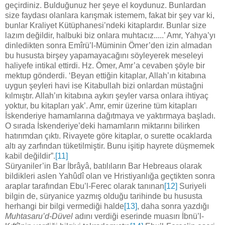
geçirdiniz. Bulduğunuz her şeye el koydunuz. Bunlardan
size faydası olanlara karışmak istemem, fakat bir şey var ki,
bunlar Kraliyet Kütüphanesi’ndeki kitaplardır. Bunlar size
lazım değildir, halbuki biz onlara muhtacız.....’ Amr, Yahya’yı
dinledikten sonra Emîrü’l-Müminin Ömer’den izin almadan
bu hususta birşey yapamayacağını söyleyerek meseleyi
haliyefe intikal ettirdi. Hz. Ömer, Amr’a cevaben şöyle bir
mektup gönderdi. ‘Beyan ettiğin kitaplar, Allah’ın kitabına
uygun şeyleri havi ise Kitabullah bizi onlardan müstağni
kılmıştır. Allah’ın kitabına aykırı şeyler varsa onlara ihtiyaç
yoktur, bu kitapları yak’. Amr, emir üzerine tüm kitapları
İskenderiye hamamlarına dağıtmaya ve yaktırmaya başladı.
O sırada İskenderiye’deki hamamların miktarını bilirken
hatırımdan çıktı. Rivayete göre kitaplar, o surette ocaklarda
altı ay zarfından tüketilmiştir. Bunu işitip hayrete düşmemek
kabil değildir”.
[11]
Süryaniler’in Bar İbrâyâ, batılıların Bar Hebreaus olarak
bildikleri aslen Yahûdî olan ve Hristiyanlığa geçtikten sonra
araplar tarafından Ebu’l-Ferec olarak tanınan
[12]
Suriyeli
bilgin de, süryanice yazmış olduğu tarihinde bu hususta
herhangi bir bilgi vermediği halde
[13]
, daha sonra yazdığı
Muhtasaru’d-Düvel
adını verdiği eserinde muasırı İbnü’l-