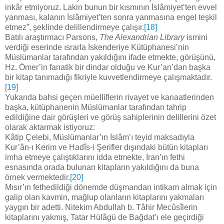
inkâr etmiyoruz. Lakin bunun bir kısmının İslâmiyet’ten evvel
yanması, kalanın İslâmiyet’ten sonra yanmasına engel teşkil
etmez”, şeklinde delillendirmeye çalışır.
[18]
Batılı araştırmacı Parsons,
The Alexandrian Library
ismini
verdiği eserinde ısrarla İskenderiye Kütüphanesi’nin
Müslümanlar tarafından yakıldığını ifade etmekte, görüşünü,
Hz. Ömer’in fanatik bir dindar olduğu ve Kur’an’dan başka
bir kitap tanımadığı fikriyle kuvvetlendirmeye çalışmaktadır.
[19]
Yukarıda bahsi geçen müelliflerin rivayet ve kanaatlerinden
başka, kütüphanenin Müslümanlar tarafından tahrip
edildiğine dair görüşleri ve görüş sahiplerinin delillerini özet
olarak aktarmak istiyoruz:
Kâtip Çelebi, Müslümanlar’ın İslâm’ı teyid maksadıyla
Kur’ân-ı Kerim ve Hadîs-i Şerifler dışındaki bütün kitapları
imha etmeye çalıştıklarını idda etmekte, İran’ın fethi
esnasında orada bulunan kitapların yakıldığını da buna
örnek vermektedir.
[20]
Mısır’ın fethedildiği dönemde düşmandan intikam almak için
galip olan kavmin, mağlup olanların kitaplarını yakmaları
yaygın bir adetti. Nitekim Abdullah b. Tâhir Mecûsîlerin
kitaplarını yakmış, Tatar Hülâgü de Bağdat’ı ele geçirdiği