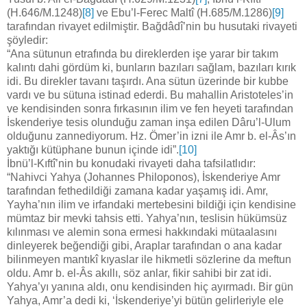
(H.646/M.1248)
[8]
ve Ebu’l-Ferec Maltî (H.685/M.1286)
[9]
tarafından rivayet edilmiştir. Bağdâdî’nin bu husutaki rivayeti
şöyledir:
“Ana sütunun etrafında bu direklerden işe yarar bir takım
kalıntı dahi gördüm ki, bunların bazıları sağlam, bazıları kırık
idi. Bu direkler tavanı taşırdı. Ana sütun üzerinde bir kubbe
vardı ve bu sütuna istinad ederdi. Bu mahallin Aristoteles’in
ve kendisinden sonra fırkasının ilim ve fen heyeti tarafından
İskenderiye tesis olunduğu zaman inşa edilen Dâru’l-Ulum
olduğunu zannediyorum. Hz. Ömer’in izni ile Amr b. el-Âs’ın
yaktığı kütüphane bunun içinde idi”.
[10]
İbnü’l-Kıftî’nin bu konudaki rivayeti daha tafsilatlıdır:
“Nahivci Yahya (Johannes Philoponos), İskenderiye Amr
tarafından fethedildiği zamana kadar yaşamış idi. Amr,
Yayha’nın ilim ve irfandaki mertebesini bildiği için kendisine
mümtaz bir mevki tahsis etti. Yahya’nın, teslisin hükümsüz
kılınması ve alemin sona ermesi hakkındaki mütaalasını
dinleyerek beğendiği gibi, Araplar tarafından o ana kadar
bilinmeyen mantıkî kıyaslar ile hikmetli sözlerine da meftun
oldu. Amr b. el-Âs akıllı, söz anlar, fikir sahibi bir zat idi.
Yahya’yı yanına aldı, onu kendisinden hiç ayırmadı. Bir gün
Yahya, Amr’a dedi ki, ‘İskenderiye’yi bütün gelirleriyle ele