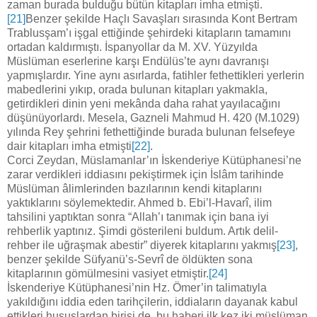
zaman burada bulduğu bütün kitapları imha etmişti.
[21]
Benzer şekilde Haçlı Savaşları sırasında Kont Bertram
Trablusşam’ı işgal ettiğinde şehirdeki kitapların tamamını
ortadan kaldırmıştı. İspanyollar da M. XV. Yüzyılda
Müslüman eserlerine karşı Endülüs’te aynı davranışı
yapmışlardır. Yine aynı asırlarda, fatihler fethettikleri yerlerin
mabedlerini yıkıp, orada bulunan kitapları yakmakla,
getirdikleri dinin yeni mekânda daha rahat yayılacağını
düşünüyorlardı. Mesela, Gazneli Mahmud H. 420 (M.1029)
yılında Rey şehrini fethettiğinde burada bulunan felsefeye
dair kitapları imha etmişti
[22]
.
Corci Zeydan, Müslamanlar’ın İskenderiye Kütüphanesi’ne
zarar verdikleri iddiasını pekiştirmek için İslâm tarihinde
Müslüman âlimlerinden bazılarının kendi kitaplarını
yaktıklarını söylemektedir. Ahmed b. Ebi’l-Havarî, ilim
tahsilini yaptıktan sonra “Allah’ı tanımak için bana iyi
rehberlik yaptınız. Şimdi gösterileni buldum. Artık delil-
rehber ile uğraşmak abestir” diyerek kitaplarını yakmış
[23]
,
benzer şekilde Süfyanü’s-Sevrî de öldükten sona
kitaplarının gömülmesini vasiyet etmiştir.
[24]
İskenderiye Kütüphanesi’nin Hz. Ömer’in talimatıyla
yakıldığını iddia eden tarihçilerin, iddiaların dayanak kabul
ettikleri hususlardan birisi de, bu haberi ilk kez iki müslüman