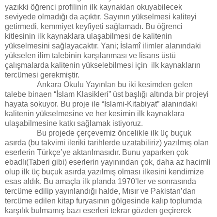
yazıkki öğrenci profilinin ilk kaynakları okuyabilecek
seviyede olmadığı da açıktır. Sayının yükselmesi kaliteyi
getirmedi, kemmiyet keyfiyeti sağlamadı. Bu öğrenci
kitlesinin ilk kaynaklara ulaşabilmesi de kalitenin
yükselmesini sağlayacaktır. Yani; İslamî ilimler alanındaki
yükselen ilim talebinin karşılanması ve lisans üstü
çalışmalarda kalitenin yükselebilmesi için
ilk kaynakların
tercümesi gerekmiştir.
Ankara Okulu Yayınları bu iki kesimden gelen
talebe binaen “İslam Klasikleri” üst başlığı altında bir projeyi
hayata sokuyor. Bu proje ile “İslami-Kitabiyat” alanındaki
kalitenin yükselmesine ve her kesimin ilk kaynaklara
ulaşabilmesine katkı sağlamak istiyoruz.
Bu projede çerçevemiz öncelikle ilk üç buçuk
asırda (bu takvimi ileriki tarihlerde uzatabiliriz) yazılmış olan
eserlerin Türkçe’ye aktarılmasıdır. Bunu yaparken çok
ebadlı(Taberi gibi) eserlerin yayınından çok, daha az hacimli
olup ilk üç buçuk asırda yazılmış olması ilkesini kendimize
esas aldık. Bu amaçla ilk planda 1970’ler ve sonrasında
tercüme edilip yayınlandığı halde, Mısır ve Pakistan’dan
tercüme edilen kitap furyasının gölgesinde kalıp toplumda
karşılık bulmamış bazı eserleri tekrar gözden geçirerek