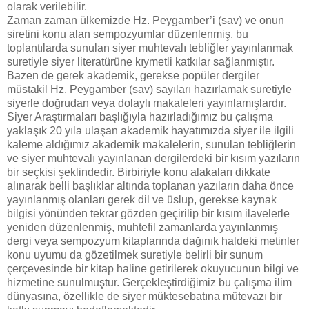
olarak verilebilir.
Zaman zaman ülkemizde Hz. Peygamber’i (sav) ve onun
siretini konu alan sempozyumlar düzenlenmiş, bu
toplantılarda sunulan siyer muhtevalı tebliğler yayınlanmak
suretiyle siyer literatürüne kıymetli katkılar sağlanmıştır.
Bazen de gerek akademik, gerekse popüler dergiler
müstakil Hz. Peygamber (sav) sayıları hazırlamak suretiyle
siyerle doğrudan veya dolaylı makaleleri yayınlamışlardır.
Siyer Araştırmaları başlığıyla hazırladığımız bu çalışma
yaklaşık 20 yıla ulaşan akademik hayatımızda siyer ile ilgili
kaleme aldığımız akademik makalelerin, sunulan tebliğlerin
ve siyer muhtevalı yayınlanan dergilerdeki bir kısım yazıların
bir seçkisi şeklindedir. Birbiriyle konu alakaları dikkate
alınarak belli başlıklar altında toplanan yazıların daha önce
yayınlanmış olanları gerek dil ve üslup, gerekse kaynak
bilgisi yönünden tekrar gözden geçirilip bir kısım ilavelerle
yeniden düzenlenmiş, muhtefil zamanlarda yayınlanmış
dergi veya sempozyum kitaplarında dağınık haldeki metinler
konu uyumu da gözetilmek suretiyle belirli bir sunum
çerçevesinde bir kitap haline getirilerek okuyucunun bilgi ve
hizmetine sunulmuştur. Gerçekleştirdiğimiz bu çalışma ilim
dünyasına, özellikle de siyer müktesebatına mütevazı bir