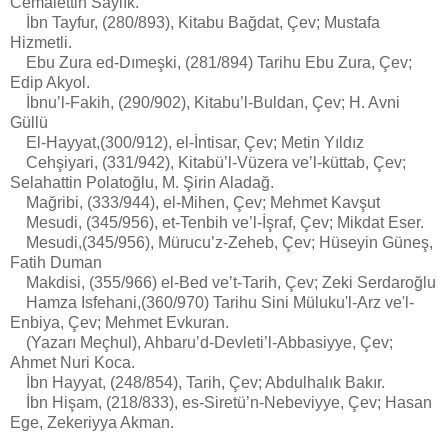
Cemalettin Saylık.
İbn Tayfur, (280/893), Kitabu Bağdat, Çev; Mustafa
Hizmetli.
Ebu Zura ed-Dımeşki, (281/894) Tarihu Ebu Zura, Çev;
Edip Akyol.
İbnu’l-Fakih, (290/902), Kitabu’l-Buldan, Çev; H. Avni
Güllü
El-Hayyat,(300/912), el-İntisar, Çev; Metin Yıldız
Cehşiyari, (331/942), Kitabü’l-Vüzera ve’l-küttab, Çev;
Selahattin Polatoğlu, M. Şirin Aladağ.
Mağribi, (333/944), el-Mihen, Çev; Mehmet Kavşut
Mesudi, (345/956), et-Tenbih ve’l-İşraf, Çev; Mikdat Eser.
Mesudi,(345/956), Mürucu’z-Zeheb, Çev; Hüseyin Güneş,
Fatih Duman
Makdisi, (355/966) el-Bed ve’t-Tarih, Çev; Zeki Serdaroğlu
Hamza Isfehani,(360/970) Tarihu Sini Müluku'l-Arz ve'l-
Enbiya, Çev; Mehmet Evkuran.
(Yazarı Meçhul), Ahbaru’d-Devleti’l-Abbasiyye, Çev;
Ahmet Nuri Koca.
İbn Hayyat, (248/854), Tarih, Çev; Abdulhalık Bakır.
İbn Hişam, (218/833), es-Siretü’n-Nebeviyye, Çev; Hasan
Ege, Zekeriyya Akman.