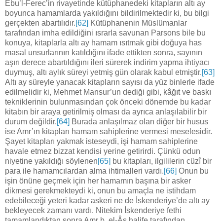
Ebu’l-Ferec’in rivayetinde kütüphanedeki kitapların altı ay
boyunca hamamlarda yakıldığını bildirilmektedir ki, bu bilgi
gerçekten abartılıdır.
[62]
Kütüphanenin Müslümanlar
tarafından imha edildiğini ısrarla savunan Parsons bile bu
konuya, kitaplarla altı ay hamam ısıtmak gibi doğuya has
masal unsurlarının katıldığını ifade ettikten sonra, sayının
aşırı derece abartıldığını ileri sürerek indirim yapma ihtiyacı
duymuş, altı aylık süreyi yetmiş gün olarak kabul etmiştir.
[63]
Altı ay süreyle yanacak kitapların sayısı da yüz binlerle ifade
edilmelidir ki, Mehmet Mansur’un dediği gibi, kâğıt ve baskı
tekniklerinin bulunmasından çok önceki dönemde bu kadar
kitabın bir araya getirilmiş olması da ayrıca anlaşılabilir bir
durum değildir.
[64]
Burada anlaşılmaz olan diğer bir husus
ise Amr’ın kitapları hamam sahiplerine vermesi meselesidir.
Şayet kitapları yakmak isteseydi, işi hamam sahiplerine
havale etmez bizzat kendisi yerine getirirdi. Çünkü odun
niyetine yakıldığı söylenen
[65]
bu kitapları, ilgililerin cüzî bir
para ile hamamcılardan alma ihtimalleri vardı.
[66]
Onun bu
işin önüne geçmek için her hamamın başına bir asker
dikmesi gerekmekteydi ki, onun bu amaçla ne istihdam
edebileceği yeteri kadar askeri ne de İskenderiye’de altı ay
bekleyecek zamanı vardı. Nitekim İskenderiye fethi
tamamlandıktan sonra Amr b. el-Âs halife tarafından