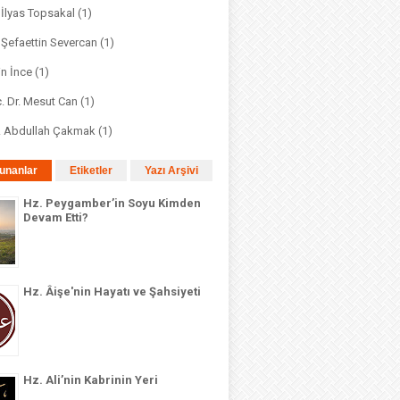
. İlyas Topsakal
(1)
. Şefaettin Severcan
(1)
in İnce
(1)
. Dr. Mesut Can
(1)
r. Abdullah Çakmak
(1)
unanlar
Etiketler
Yazı Arşivi
Hz. Peygamber’in Soyu Kimden
Devam Etti?
Hz. Âişe'nin Hayatı ve Şahsiyeti
Hz. Ali’nin Kabrinin Yeri