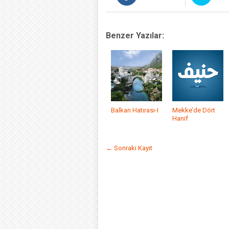
Benzer Yazılar:
Balkan Hatırası-I
Mekke’de Dört
Hanif
← Sonraki Kayıt