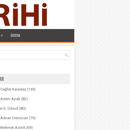
»
DOSYA
AR
. Cağfer Karadaş
(149)
r. Adem Apak
(82)
r b. Dâvud
(80)
r. Adnan Demircan
(79)
. Mehmet Azimli
(69)