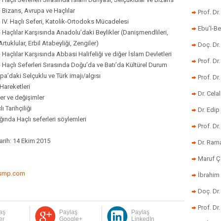
- Bizans, Avrupa ve Haçlılar
Prof. Dr
- IV. Haçlı Seferi, Katolik-Ortodoks Mücadelesi
Ebu’l-Be
- Haçlılar Karşısında Anadolu’daki Beylikler (Danişmendlileri,
Artuklular, Erbil Atabeyliği, Zengiler)
Doç. Dr.
- Haçlılar Karşısında Abbasi Halifeliği ve diğer İslam Devletleri
Prof. Dr
- Haçlı Seferleri Sırasında Doğu’da ve Batı’da Kültürel Durum
pa’daki Selçuklu ve Türk imajı/algısı
Prof. Dr
 Hareketleri
Dr. Cela
ler ve değişimler
 Tarihçiliği
Dr. Edip
ğında Haçlı seferleri söylemleri
Prof. Dr
Tarih: 14 Ekim 2015
Dr. Ram
Maruf Ç
6
ismp.com
İbrahim 
Doç. Dr
Prof. Dr
aş
Paylaş
Paylaş
er
Google+
LinkedIn