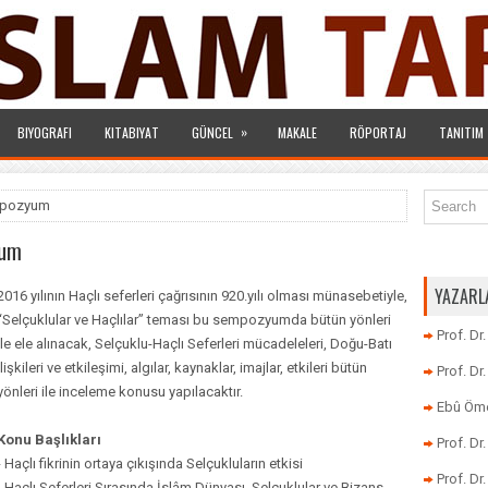
»
BIYOGRAFI
KITABIYAT
GÜNCEL
MAKALE
RÖPORTAJ
TANITIM
empozyum
yum
YAZARL
2016 yılının Haçlı seferleri çağrısının 920.yılı olması münasebetiyle,
“Selçuklular ve Haçlılar” teması bu sempozyumda bütün yönleri
Prof. Dr
ile ele alınacak, Selçuklu-Haçlı Seferleri mücadeleleri, Doğu-Batı
ilişkileri ve etkileşimi, algılar, kaynaklar, imajlar, etkileri bütün
Prof. D
yönleri ile inceleme konusu yapılacaktır.
Ebû Öme
Konu Başlıkları
Prof. D
- Haçlı fikrinin ortaya çıkışında Selçukluların etkisi
Prof. Dr
- Haçlı Seferleri Sırasında İslâm Dünyası, Selçuklular ve Bizans