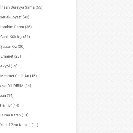
. İhsan Süreyya Sırma
(65)
şer el-Ebyazî
(40)
 İbrahim Barca
(36)
. Cahit Külekçi
(31)
. Şaban Öz
(30)
l Emanet
(23)
 Akyol
(19)
. Mehmet Salih Arı
(16)
azan YILDIRIM
(14)
etin
(14)
Halil Er
(14)
. Cuma Karan
(13)
. Yusuf Ziya Keskin
(11)