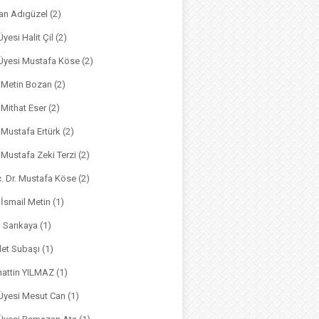
an Adıgüzel
(2)
Üyesi Halit Çil
(2)
. Üyesi Mustafa Köse
(2)
. Metin Bozan
(2)
. Mithat Eser
(2)
. Mustafa Ertürk
(2)
. Mustafa Zeki Terzi
(2)
ç. Dr. Mustafa Köse
(2)
 İsmail Metin
(1)
m Sarıkaya
(1)
det Subaşı
(1)
hattin YILMAZ
(1)
 Üyesi Mesut Can
(1)