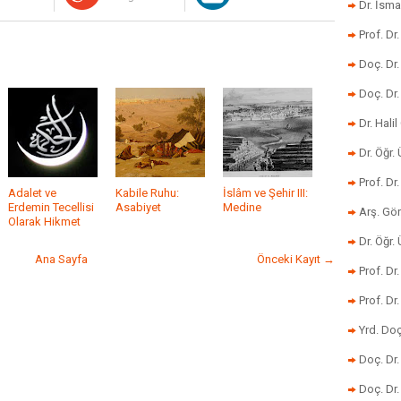
Dr. İsma
Prof. Dr
Doç. Dr
Doç. Dr
Dr. Halil
Dr. Öğr
Prof. Dr
Adalet ve
Kabile Ruhu:
İslâm ve Şehir III:
Erdemin Tecellisi
Asabiyet
Medine
Arş. Gö
Olarak Hikmet
Dr. Öğr.
Ana Sayfa
Önceki Kayıt →
Prof. Dr
Prof. D
Yrd. Doç
Doç. Dr
Doç. Dr