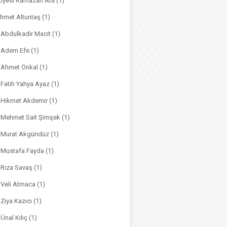
. Üyesi Ramazan Ata
(1)
hmet Altuntaş
(1)
. Abdulkadir Macit
(1)
. Adem Efe
(1)
. Ahmet Önkal
(1)
. Fatih Yahya Ayaz
(1)
. Hikmet Akdemir
(1)
r. Mehmet Sait Şimşek
(1)
r. Murat Akgündüz
(1)
. Mustafa Fayda
(1)
. Rıza Savaş
(1)
. Veli Atmaca
(1)
. Ziya Kazıcı
(1)
 Ünal Kılıç
(1)