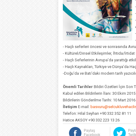
- Haçlı seferleri öncesi ve sonrasında Avru
- Kültürel/Dinsel Etkileşimler, İhtida/İrtidat
- Haçlı Seferlerinin Avrupa’da yarattığı etki
- Haçlı Kaynakları, Türkiye ve Dünya’da Haçlı
-Doğu’da ve Batı’daki modern tarih yazıcılı
Önemli Tarihler
Bildiri Özetleri İçin Son 
Kabul edilen Bildirilerin İlanı: 30 Ekim 2015
Bildirilerin Gönderilme Tarihi: 10 Mart 201
İletişim
E-mail:
basvuru@selcukluvehacl
Telefon: Hilal Seyhan +90 332 352 81 11
Hatice AKSOY +90 332 223 13 26
Paylaş
Payl
Facebook
Twitt