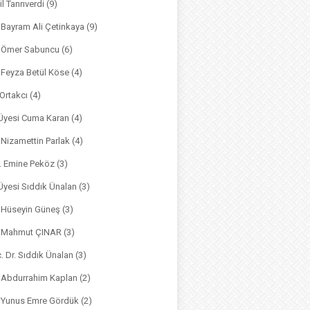
il Tanrıverdi
(9)
. Bayram Ali Çetinkaya
(9)
. Ömer Sabuncu
(6)
. Feyza Betül Köse
(4)
 Ortakcı
(4)
. Üyesi Cuma Karan
(4)
. Nizamettin Parlak
(4)
r. Emine Peköz
(3)
 Üyesi Sıddık Ünalan
(3)
. Hüseyin Güneş
(3)
r. Mahmut ÇINAR
(3)
. Dr. Sıddık Ünalan
(3)
. Abdurrahim Kaplan
(2)
. Yunus Emre Gördük
(2)