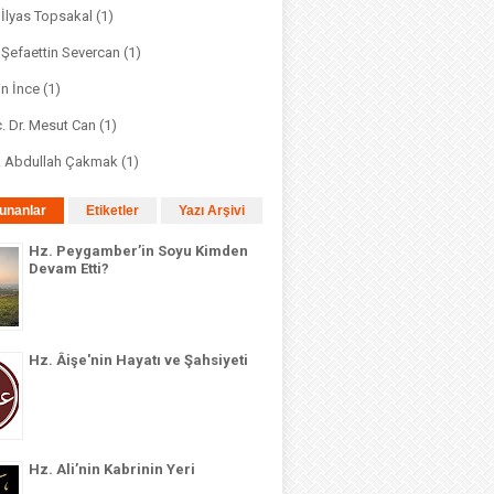
. İlyas Topsakal
(1)
. Şefaettin Severcan
(1)
in İnce
(1)
. Dr. Mesut Can
(1)
r. Abdullah Çakmak
(1)
unanlar
Etiketler
Yazı Arşivi
Hz. Peygamber’in Soyu Kimden
Devam Etti?
Hz. Âişe'nin Hayatı ve Şahsiyeti
Hz. Ali’nin Kabrinin Yeri