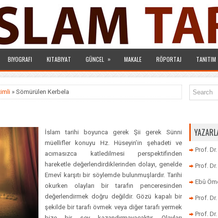
»
BIYOGRAFI
KITABIYAT
GÜNCEL
MAKALE
RÖPORTAJ
TANITIM
imli
» Sömürülen Kerbela
YAZARL
İslam tarihi boyunca gerek Şii gerek Sünni
müellifler konuyu Hz. Hüseyin’in şehadeti ve
Prof. Dr
acımasızca katledilmesi perspektifinden
hareketle değerlendirdiklerinden dolayı, genelde
Prof. D
Emevî karşıtı bir söylemde bulunmuşlardır. Tarihi
Ebû Öme
okurken olayları bir tarafın penceresinden
değerlendirmek doğru değildir. Gözü kapalı bir
Prof. D
şekilde bir tarafı övmek veya diğer tarafı yermek
Prof. Dr
bize bir şey kazandırmayacaktır. Olayları