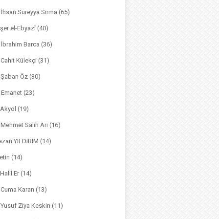
. İhsan Süreyya Sırma
(65)
şer el-Ebyazî
(40)
 İbrahim Barca
(36)
. Cahit Külekçi
(31)
. Şaban Öz
(30)
l Emanet
(23)
 Akyol
(19)
. Mehmet Salih Arı
(16)
azan YILDIRIM
(14)
etin
(14)
Halil Er
(14)
. Cuma Karan
(13)
. Yusuf Ziya Keskin
(11)