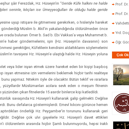
eşhur şâir Ferezdak, Hz. Hüseyin’in “
Geride Kûfe halkını ne halde
Prof. Dr
lpleri seninle, kılıçları ise Ümeyyeoğulları ile olduğu halde geride
Prof. Dr
sine uyup istişare ile gitmemesi gerekirken, o hisleriyle hareket
Vahdett
’ye gönderdiği Müslim b. Akil’in yakalandığında öldürülmeden önce
Yrd. Doç
iği ve orada bulunan Ömer b. Sad b. Ebi Vakkas’a veya Muhammet b.
yin’e haber göndermelerini, işin (Hz. Hüseyin’in davasının) son
Öğr. Gö
önmesi gerektiğini, Kûfelilerin kendisini aldattıklarını söylemelerini
Müslim’in tavsiyesi Hz. Hüseyin’e ulaştığı halde Hz. Hüseyin yoluna
Çok Ok
devlet veya lider isyan etmek üzere hareket eden bir kişiyi başıboş
 isyan etmesine izin vermelerini beklemek hiçbir tarihi realiteye
bunu yapmaz. Nitekim öyle de olacaktır. Bütün teklif ve ısrarlara
yüzyıllardır Müslümanları acılara sevk eden o meşum fitnenin
yüzünden çıkan fitnelerde 15 asırdır binlerce kişi katledildi.
 üstünlük savaşında Hz. Hüseyin’i kullanarak galip gelmekti. Değilse
llerdi. Bunu defalarca göstermişlerdi. Emevî kılıcını görünce hemen
aptırdıkları önderliği Hz. Peygamber’in torununu kullanarak geri
ldir. Değilse çok ulvi gayelerle Hz. Hüseyin’i davet ettikleri
i öldürenlerin arasında hiçbir Şamlı bulunmuyordu, hepsi Iraklı