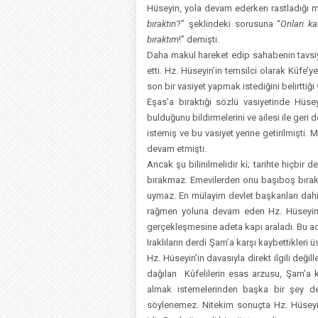
Hüseyin, yola devam ederken rastladığı m
bıraktın
?” şeklindeki sorusuna “
Onları ka
bıraktım
!” demişti.
Daha makul hareket edip sahabenin tavsiye
etti. Hz. Hüseyin’in temsilci olarak Kûfe
son bir vasiyet yapmak istediğini belirtt
Eşas’a bıraktığı sözlü vasiyetinde Hüse
bulduğunu bildirmelerini ve ailesi ile geri d
istemiş ve bu vasiyet yerine getirilmişti. 
devam etmişti.
Ancak şu bilinilmelidir ki; tarihte hiçbir 
bırakmaz. Emevilerden onu başıboş bırakıp
uymaz. En mülayim devlet başkanları dahi 
rağmen yoluna devam eden Hz. Hüseyin, 
gerçekleşmesine adeta kapı araladı. Bu acı 
Iraklıların derdi Şam’a karşı kaybettikleri
Hz. Hüseyin’in davasıyla direkt ilgili deği
dağılan Kûfelilerin esas arzusu, Şam’a k
almak istemelerinden başka bir şey deği
söylenemez. Nitekim sonuçta Hz. Hüseyin’