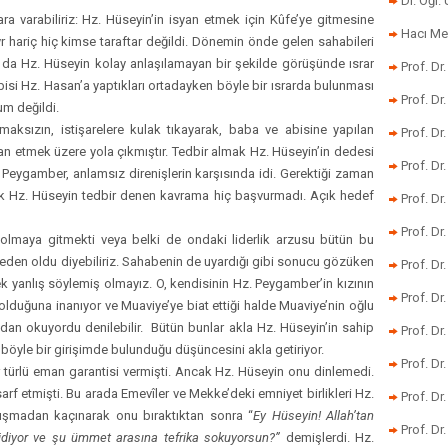
Dr. Öğr
a varabiliriz: Hz. Hüseyin’in isyan etmek için Kûfe’ye gitmesine
Hacı Me
ariç hiç kimse taraftar değildi. Dönemin önde gelen sahabileri
 da Hz. Hüseyin kolay anlaşılamayan bir şekilde görüşünde ısrar
Prof. Dr
abisi Hz. Hasan’a yaptıkları ortadayken böyle bir ısrarda bulunması
Prof. Dr
um değildi.
maksızın, istişarelere kulak tıkayarak, baba ve abisine yapılan
Prof. Dr
yan etmek üzere yola çıkmıştır. Tedbir almak Hz. Hüseyin’in dedesi
Prof. Dr
. Peygamber, anlamsız direnişlerin karşısında idi. Gerektiği zaman
cak Hz. Hüseyin tedbir denen kavrama hiç başvurmadı. Açık hedef
Prof. Dr
Prof. D
 olmaya gitmekti veya belki de ondaki liderlik arzusu bütün bu
neden oldu diyebiliriz. Sahabenin de uyardığı gibi sonucu gözüken
Prof. D
k yanlış söylemiş olmayız. O, kendisinin Hz. Peygamber’in kızının
Prof. Dr
 olduğuna inanıyor ve Muaviye’ye biat ettiği halde Muaviye’nin oğlu
an okuyordu denilebilir. Bütün bunlar akla Hz. Hüseyin’in sahip
Prof. Dr
böyle bir girişimde bulunduğu düşüncesini akla getiriyor.
Prof. Dr
r türlü eman garantisi vermişti. Ancak Hz. Hüseyin onu dinlemedi.
rf etmişti. Bu arada Emevîler ve Mekke’deki emniyet birlikleri Hz.
Prof. Dr
ışmadan kaçınarak onu bıraktıktan sonra “
Ey Hüseyin! Allah’tan
Prof. Dr.
diyor ve şu ümmet arasına tefrika sokuyorsun?”
demişlerdi. Hz.