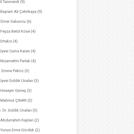
il Tanrıverdi
(9)
. Bayram Ali Çetinkaya
(9)
. Ömer Sabuncu
(6)
. Feyza Betül Köse
(4)
 Ortakcı
(4)
. Üyesi Cuma Karan
(4)
. Nizamettin Parlak
(4)
r. Emine Peköz
(3)
 Üyesi Sıddık Ünalan
(3)
. Hüseyin Güneş
(3)
r. Mahmut ÇINAR
(3)
. Dr. Sıddık Ünalan
(3)
. Abdurrahim Kaplan
(2)
. Yunus Emre Gördük
(2)