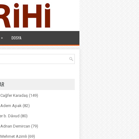
»
DOSYA
AR
. Cağfer Karadaş
(149)
r. Adem Apak
(82)
r b. Dâvud
(80)
r. Adnan Demircan
(79)
. Mehmet Azimli
(69)