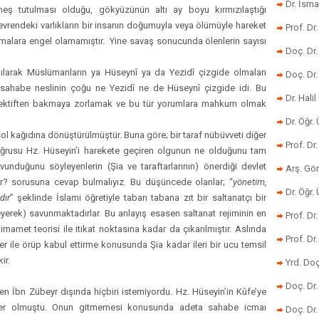
Dr. İsma
güneş tutulması olduğu, gökyüzünün altı ay boyu kırmızılaştığı
 evrendeki varlıkların bir insanın doğumuyla veya ölümüyle hareket
Prof. Dr
rmalara engel olamamıştır. Yine savaş sonucunda ölenlerin sayısı
Doç. Dr
nılarak Müslümanların ya Hüseynî ya da Yezidî çizgide olmaları
Doç. Dr
kü sahabe neslinin çoğu ne Yezidî ne de Hüseynî çizgide idi. Bu
Dr. Halil
rspektiften bakmaya zorlamak ve bu tür yorumlara mahkum olmak
Dr. Öğr
ol kağıdına dönüştürülmüştür. Buna göre; bir taraf nübüvveti diğer
Prof. Dr
Doğrusu Hz. Hüseyin’i harekete geçiren olgunun ne olduğunu tam
unduğunu söyleyenlerin (Şia ve taraftarlarının) önerdiği devlet
Arş. Gö
dır? sorusuna cevap bulmalıyız. Bu düşüncede olanlar; “
yönetim,
Dr. Öğr.
dır
” şeklinde İslami öğretiyle taban tabana zıt bir saltanatçı bir
eyerek) savunmaktadırlar. Bu anlayış esasen saltanat rejiminin en
Prof. Dr
imamet teorisi ile itikat noktasına kadar da çıkarılmıştır. Aslında
Prof. D
er ile örüp kabul ettirme konusunda Şia kadar ileri bir ucu temsil
ir.
Yrd. Doç
Doç. Dr
n İbn Zübeyr dışında hiçbiri istemiyordu. Hz. Hüseyin’in Kûfe’ye
rber olmuştu. Onun gitmemesi konusunda adeta sahabe icmaı
Doç. Dr