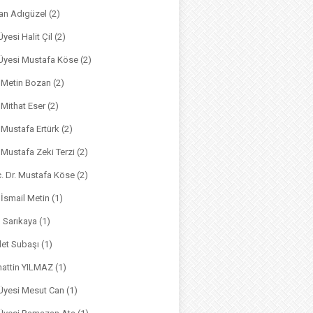
an Adıgüzel
(2)
Üyesi Halit Çil
(2)
. Üyesi Mustafa Köse
(2)
. Metin Bozan
(2)
. Mithat Eser
(2)
. Mustafa Ertürk
(2)
. Mustafa Zeki Terzi
(2)
ç. Dr. Mustafa Köse
(2)
 İsmail Metin
(1)
m Sarıkaya
(1)
det Subaşı
(1)
hattin YILMAZ
(1)
 Üyesi Mesut Can
(1)