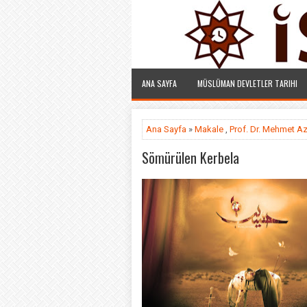
ANA SAYFA
MÜSLÜMAN DEVLETLER TARIHI
Ana Sayfa
»
Makale
,
Prof. Dr. Mehmet Az
Sömürülen Kerbela