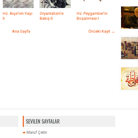
Hz. Aişe'nin Yaşı-
Oryantalizm'e
Hz. Peygamber’in
II
Bakış-II
Boşanması-I
Ana Sayfa
Önceki Kayıt →
SEVILEN SAYFALAR
Maruf Çetin