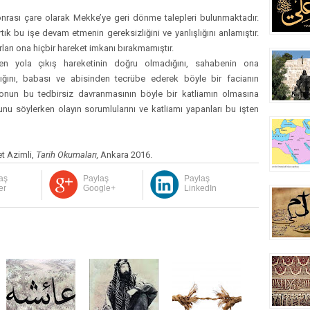
onrası çare olarak Mekke’ye geri dönme talepleri bulunmaktadır.
ık bu işe devam etmenin gereksizliğini ve yanlışlığını anlamıştır.
rları ona hiçbir hareket imkanı bırakmamıştır.
n yola çıkış hareketinin doğru olmadığını, sahabenin ona
tığını, babası ve abisinden tecrübe ederek böyle bir facianın
, onun bu tedbirsiz davranmasının böyle bir katliamın olmasına
Bunu söylerken olayın sorumlularını ve katliamı yapanları bu işten
t Azimli,
Tarih Okumaları,
Ankara 2016.
aş
Paylaş
Paylaş
er
Google+
LinkedIn