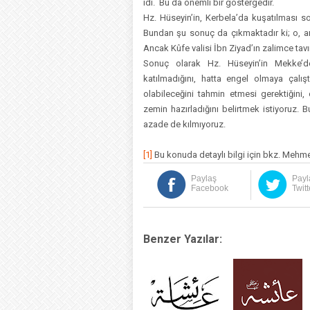
idi. Bu da önemli bir göstergedir.
Hz. Hüseyin’in, Kerbela’da kuşatılması s
Bundan şu sonuç da çıkmaktadır ki; o, art
Ancak Kûfe valisi İbn Ziyad’ın zalimce tavı
Sonuç olarak Hz. Hüseyin’in Mekke’de
katılmadığını, hatta engel olmaya çalış
olabileceğini tahmin etmesi gerektiğini
zemin hazırladığını belirtmek istiyoruz. 
azade de kılmıyoruz.
[1]
Bu konuda detaylı bilgi için bkz. Mehme
Paylaş
Payl
Facebook
Twitt
Benzer Yazılar: