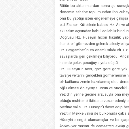
Bütün bu aktarımlardan sonra şu sonuçlar
dönemin sahabe toplumundan İbn Zübeyr h
onu bu yaptığı işten engellemeye çalışsa
etti. Esasen Kûfelilerin babası Hz. Ali ve 
aklıselim açısından kabul edilebilir bir dur
Doğrusu Hz. Hüseyin hiçbir hazırlık yap
ihanetleri görmezden gelerek ailesiyle is
Hz. Peygamber’in en önemli silahı idi. Hz
savaşlarda geri çekilmeyi biliyordu. An
halinde çoluk çocuğuyla yola düştü.
Hz. Hüseyin’in tavrı, göz göre göre yok
tavsiye ve tarihi gerçekleri görmemesine 
bir katliama zemin hazırlanmış oldu derse
oğlu olması dolayısıyla üstün ve öncelikli
Yezid’in yerine geçme arzusuyla ona meyd
olduğu muhtemel iktidar arzusu nedeniyle 
Medine valisi Hz. Hüseyin’i davet edip he
Yezit’in Mekke valisi de bu konuda çaba sa
Hüseyin’e engel olamamışlar ve bir çarp
korkmuyor musun da cemaatten ayrılıp gi