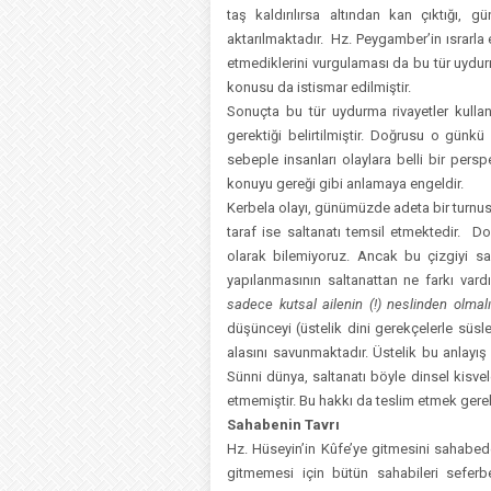
taş kaldırılırsa altından kan çıktığı, 
aktarılmaktadır. Hz. Peygamber’in ısrarla
etmediklerini vurgulaması da bu tür uydu
konusu da istismar edilmiştir.
Sonuçta bu tür uydurma rivayetler kulla
gerektiği belirtilmiştir. Doğrusu o gün
sebeple insanları olaylara belli bir pe
konuyu gereği gibi anlamaya engeldir.
Kerbela olayı, günümüzde adeta bir turnus
taraf ise saltanatı temsil etmektedir. 
olarak bilemiyoruz. Ancak bu çizgiyi sav
yapılanmasının saltanattan ne farkı var
sadece kutsal ailenin (!) neslinden olmalı
düşünceyi (üstelik dini gerekçelerle süsl
alasını savunmaktadır. Üstelik bu anlayış 
Sünni dünya, saltanatı böyle dinsel kisvel
etmemiştir. Bu hakkı da teslim etmek gerek
Sahabenin Tavrı
Hz. Hüseyin’in Kûfe’ye gitmesini sahabede
gitmemesi için bütün sahabileri sefe