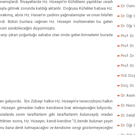
işlerdi. Rivayetlerde Hz. Hüseyin’in Kûfelilerin yaptıkları ısrarlı
Dr. Osm
ıyla gitmek zorunda kaldığı aktarılır. Doğrusu Kûfeliler babası Hz.
ırakmış, abisi Hz. Hasan’ın çadırını yağmalamışlar ve onun hilafeti
Dr. Öğr. 
ardı. Bütün bunlara rağmen Hz. Hüseyin muhtemelen bu gelen
Dr. Öğr
küm sürebileceğini düşünmüştü.
 karşı çıkan çoğunluğu sahabe olan önde gelen kimselerin burada
Prof. Dr
Prof. Dr
Prof. Dr
Prof. Dr
Yrd. Do
Doç. Dr.
Dr. Ası
’den geliyordu. İbn Zübeyr halkın Hz. Hüseyin’e teveccühünü halkın
Dr. Nec
 Hüseyin gitmeden halkın kendisine biat etmeyeceğini biliyordu.
alarda senin taraftarların gibi taraftarlarım bulunsaydı, oradan
Dr. Sela
ittikten sonra, Hz. Hüseyin, kendi kendine “
O, bende bulunan şeyin
Dr. Öğr.
 onu bana denk tutmayacağını ve kendisine sevgi göstermeyeceğini