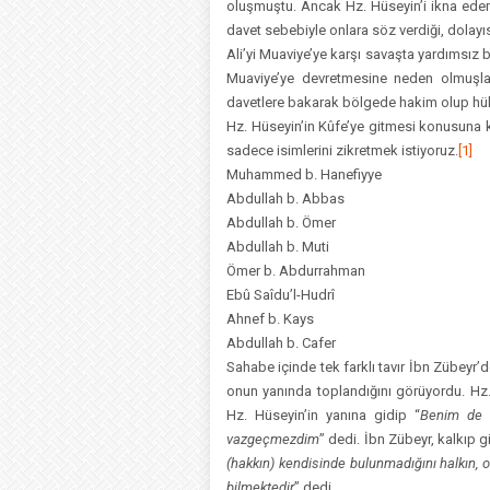
oluşmuştu. Ancak Hz. Hüseyin’i ikna edemem
davet sebebiyle onlara söz verdiği, dolayıs
Ali’yi Muaviye’ye karşı savaşta yardımsız b
Muaviye’ye devretmesine neden olmuşl
davetlere bakarak bölgede hakim olup hü
Hz. Hüseyin’in Kûfe’ye gitmesi konusuna
sadece isimlerini zikretmek istiyoruz.
[1]
Muhammed b. Hanefiyye
Abdullah b. Abbas
Abdullah b. Ömer
Abdullah b. Muti
Ömer b. Abdurrahman
Ebû Saîdu’l-Hudrî
Ahnef b. Kays
Abdullah b. Cafer
Sahabe içinde tek farklı tavır İbn Zübeyr
onun yanında toplandığını görüyordu. Hz.
Hz. Hüseyin’in yanına gidip “
Benim de or
vazgeçmezdim
” dedi. İbn Zübeyr, kalkıp g
(hakkın) kendisinde bulunmadığını halkın,
bilmektedir
” dedi.