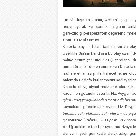
Emevî düşmanlıklarını, Abbasî çağının ya
hesaplayarak ve sonraki çağların birikt
gerektirdiği perspektiften değerlendirmel
Sömürü Malzemesi
Kerbela olayının İslam tarihinin en acı ol
özellikle Şia’nın kendisini bu olay üzerin
haline getirmiştir. Bugünkü Şii tandanslı 
anma törenleri düzenlenmezken Kerbela ola
muhalefet anlayışı ile hareket etme old
anlamda ilk defa kutlanmasını sağlayanların
Kerbela olayı, siyasi malzeme olarak kul
kadar ileri götürülmüştür ki; Hz. Peygambe
işleri Ümeyyeoğullarından Yezit adlı biri 
kaynaklara girebilmiştir. Ayrıca Hz. Peyg
bunlarla sulh olanlarla sulh olurum, çarpışa
göstererek “
Cebrail, Hüseyin’in Irak top
dediği şeklinde tarafgir uydurma rivayetler
dünyanın yedi gün kadar durakladığı, güne