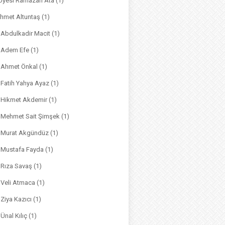
. Üyesi Ramazan Ata
(1)
hmet Altuntaş
(1)
. Abdulkadir Macit
(1)
. Adem Efe
(1)
. Ahmet Önkal
(1)
. Fatih Yahya Ayaz
(1)
. Hikmet Akdemir
(1)
r. Mehmet Sait Şimşek
(1)
r. Murat Akgündüz
(1)
. Mustafa Fayda
(1)
. Rıza Savaş
(1)
. Veli Atmaca
(1)
. Ziya Kazıcı
(1)
 Ünal Kılıç
(1)