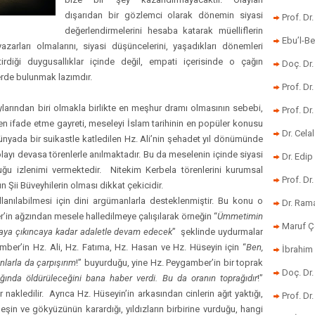
dışarıdan bir gözlemci olarak dönemin siyasi
Prof. Dr
değerlendirmelerini hesaba katarak müelliflerin
Ebu’l-Be
zarları olmalarını, siyasi düşüncelerini, yaşadıkları dönemleri
irdiği duygusallıklar içinde değil, empati içerisinde o çağın
Doç. Dr.
erde bulunmak lazımdır.
Prof. Dr
aylarından biri olmakla birlikte en meşhur dramı olmasının sebebi,
Prof. Dr
den ifade etme gayreti, meseleyi İslam tarihinin en popüler konusu
Dr. Cela
dünyada bir suikastle katledilen Hz. Ali’nin şehadet yıl dönümünde
yı devasa törenlerle anılmaktadır. Bu da meselenin içinde siyasi
Dr. Edip
uğu izlenimi vermektedir. Nitekim Kerbela törenlerini kurumsal
Prof. Dr
 Şii Büveyhilerin olması dikkat çekicidir.
lanılabilmesi için dini argümanlarla desteklenmiştir. Bu konu o
Dr. Ram
r’in ağzından mesele halledilmeye çalışılarak örneğin “
Ümmetimin
Maruf Ç
ortaya çıkıncaya kadar adaletle devam edecek
” şeklinde uydurmalar
amber’in Hz. Ali, Hz. Fatıma, Hz. Hasan ve Hz. Hüseyin için “
Ben,
İbrahim 
nlarla da çarpışırım
!” buyurduğu, yine Hz. Peygamber’in bir toprak
Doç. Dr
rağında öldürüleceğini bana haber verdi. Bu da oranın toprağıdır
!”
 nakledilir. Ayrıca Hz. Hüseyin’in arkasından cinlerin ağıt yaktığı,
Prof. Dr
şin ve gökyüzünün karardığı, yıldızların birbirine vurduğu, hangi