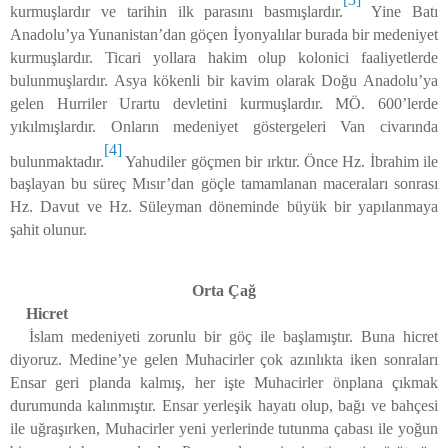
kurmuşlardır ve tarihin ilk parasını basmışlardır.
Yine Batı
Anadolu’ya Yunanistan’dan göçen İyonyalılar burada bir medeniyet
kurmuşlardır. Ticari yollara hakim olup kolonici faaliyetlerde
bulunmuşlardır. Asya kökenli bir kavim olarak Doğu Anadolu’ya
gelen Hurriler Urartu devletini kurmuşlardır. MÖ. 600’lerde
yıkılmışlardır. Onların medeniyet göstergeleri Van civarında
[4]
bulunmaktadır.
Yahudiler göçmen bir ırktır. Önce Hz. İbrahim ile
başlayan bu süreç Mısır’dan göçle tamamlanan maceraları sonrası
Hz. Davut ve Hz. Süleyman döneminde büyük bir yapılanmaya
şahit olunur.
Orta Çağ
Hicret
İslam medeniyeti zorunlu bir göç ile başlamıştır. Buna hicret
diyoruz. Medine’ye gelen Muhacirler çok azınlıkta iken sonraları
Ensar geri planda kalmış, her işte Muhacirler önplana çıkmak
durumunda kalınmıştır. Ensar yerleşik hayatı olup, bağı ve bahçesi
ile uğraşırken, Muhacirler yeni yerlerinde tutunma çabası ile yoğun