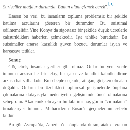
[5]
Suriyeliler mağdur durumda. Bunun altını çizmek gerek
”.
Esasen bu veri, bu insanların topluma problemsiz bir şekilde
katılma arzularını gösteren bir durumdur. Bu suistimal
edilmemelidir. Yine Konya’da sigortasız bir şekilde düşük ücretlerle
çalıştırıldıkları haberleri gelmektedir. İşte tehlike buradadır. Bu
suistimaller artarsa karşılıklı güven bozucu durumlar isyan ve
kargaşayı tetikler.
Sonuç
Göç etmiş insanlar yerliler gibi olmaz. Onlar bu yeni yerde
tutunma arzusu ile bir telaş, bir çaba ve kendini kabullendirme
arzusu hat safhadadır. Bu sebeple coşkulu, atılgan, girişken olmaları
doğaldır. Onların bu özellikleri toplumsal gelişmelerde önplana
çıkmalarına dolayısıyla medeniyetin gelişiminde öncü olmalarına
sebep olur. Akademik olmayan bu tabirimi hoş görün “cırmalanır”
tırnaklarıyla tutunur. Muhacirlerin Ensar’ı geçmelerinin sebebi
budur.
Bu gün Avrupa’da, Amerika’da önplanda duran, atak davranan