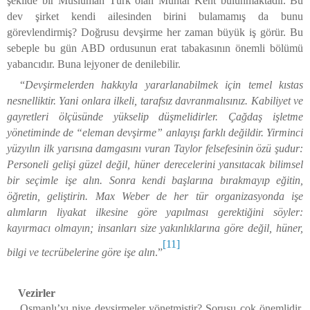
şekilde bir Müslüman Türk olan Muhtar Kent bulunmaktadır. Bu
dev şirket kendi ailesinden birini bulamamış da bunu
görevlendirmiş? Doğrusu devşirme her zaman büyük iş görür. Bu
sebeple bu gün ABD ordusunun erat tabakasının önemli bölümü
yabancıdır. Buna lejyoner de denilebilir.
“
Devşirmelerden hakkıyla yararlanabilmek için temel kıstas
nesnelliktir. Yani onlara ilkeli, tarafsız davranmalısınız. Kabiliyet ve
gayretleri ölçüsünde yükselip düşmelidirler. Çağdaş işletme
yönetiminde de “eleman devşirme” anlayışı farklı değildir. Yirminci
yüzyılın ilk yarısına damgasını vuran Taylor felsefesinin özü şudur:
Personeli gelişi güzel değil, hüner derecelerini yansıtacak bilimsel
bir seçimle işe alın. Sonra kendi başlarına bırakmayıp eğitin,
öğretin, geliştirin. Max Weber de her tür organizasyonda işe
alımların liyakat ilkesine göre yapılması gerektiğini söyler:
kayırmacı olmayın; insanları size yakınlıklarına göre değil, hüner,
[11]
bilgi ve tecrübelerine göre işe alın
.”
Vezirler
Osmanlı’yı niye devşirmeler yönetmiştir? Sorusu çok önemlidir.