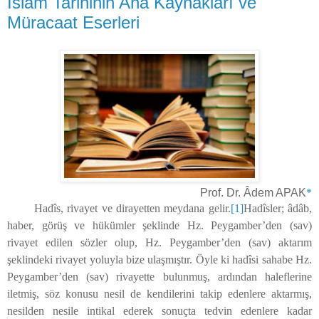
İslâm Tarihinin Ana Kaynakları ve
Müracaat Eserleri
Prof. Dr. Âdem APAK
*
Hadîs, rivayet ve dirayetten meydana gelir.
[1]
Hadîsler; âdâb,
haber, görüş ve hükümler şeklinde Hz. Peygamber’den (sav)
rivayet edilen sözler olup, Hz. Peygamber’den (sav) aktarım
şeklindeki rivayet yoluyla bize ulaşmıştır. Öyle ki hadîsi sahabe Hz.
Peygamber’den (sav) rivayette bulunmuş, ardından haleflerine
iletmiş, söz konusu nesil de kendilerini takip edenlere aktarmış,
nesilden nesile intikal ederek sonuçta tedvin edenlere kadar