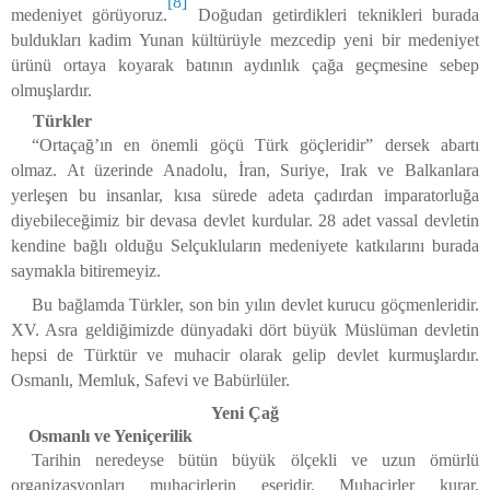
[8]
medeniyet görüyoruz.
Doğudan getirdikleri teknikleri burada
buldukları kadim Yunan kültürüyle mezcedip yeni bir medeniyet
ürünü ortaya koyarak batının aydınlık çağa geçmesine sebep
olmuşlardır.
Türkler
“Ortaçağ’ın en önemli göçü Türk göçleridir” dersek abartı
olmaz. At üzerinde Anadolu, İran, Suriye, Irak ve Balkanlara
yerleşen bu insanlar, kısa sürede adeta çadırdan imparatorluğa
diyebileceğimiz bir devasa devlet kurdular. 28 adet vassal devletin
kendine bağlı olduğu Selçukluların medeniyete katkılarını burada
saymakla bitiremeyiz.
Bu bağlamda Türkler, son bin yılın devlet kurucu göçmenleridir.
XV. Asra geldiğimizde dünyadaki dört büyük Müslüman devletin
hepsi de Türktür ve muhacir olarak gelip devlet kurmuşlardır.
Osmanlı, Memluk, Safevi ve Babürlüler.
Yeni Çağ
Osmanlı ve Yeniçerilik
Tarihin neredeyse bütün büyük ölçekli ve uzun ömürlü
organizasyonları muhacirlerin eseridir. Muhacirler kurar,