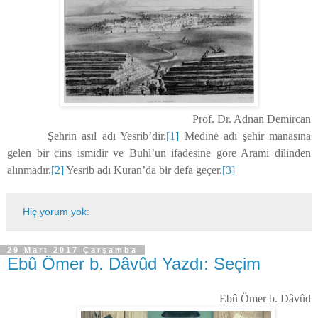
Prof. Dr. Adnan Demircan
Şehrin asıl adı Yesrib’dir.
[1]
Medine adı şehir manasına
gelen bir cins ismidir ve Buhl’un ifadesine göre Arami dilinden
alınmadır.
[2]
Yesrib adı Kuran’da bir defa geçer.
[3]
Hiç yorum yok:
29 Mart 2017 Çarşamba
Ebû Ömer b. Dâvûd Yazdı: Seçim
Ebû Ömer b. Dâvûd