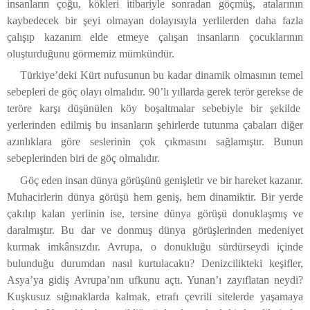
insanların çoğu, kökleri itibariyle sonradan göçmüş, atalarının
kaybedecek bir şeyi olmayan dolayısıyla yerlilerden daha fazla
çalışıp kazanım elde etmeye çalışan insanların çocuklarının
oluşturduğunu görmemiz mümkündür.
Türkiye’deki Kürt nufusunun bu kadar dinamik olmasının temel
sebepleri de göç olayı olmalıdır. 90’lı yıllarda gerek terör gerekse de
teröre karşı düşünülen köy boşaltmalar sebebiyle bir şekilde
yerlerinden edilmiş bu insanların şehirlerde tutunma çabaları diğer
azınlıklara göre seslerinin çok çıkmasını sağlamıştır. Bunun
sebeplerinden biri de göç olmalıdır.
Göç eden insan dünya görüşünü genişletir ve bir hareket kazanır.
Muhacirlerin dünya görüşü hem geniş, hem dinamiktir. Bir yerde
çakılıp kalan yerlinin ise, tersine dünya görüşü donuklaşmış ve
daralmıştır. Bu dar ve donmuş dünya görüşlerinden medeniyet
kurmak imkânsızdır. Avrupa, o donukluğu sürdürseydi içinde
bulunduğu durumdan nasıl kurtulacaktı? Denizcilikteki keşifler,
Asya’ya gidiş Avrupa’nın ufkunu açtı. Yunan’ı zayıflatan neydi?
Kuşkusuz sığınaklarda kalmak, etrafı çevrili sitelerde yaşamaya