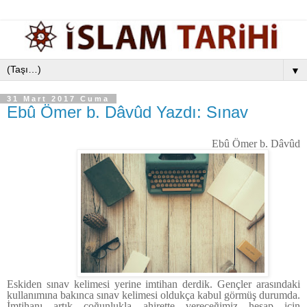
▼
31 Mart 2017 Cuma
Ebû Ömer b. Dâvûd Yazdı: Sınav
Ebû Ömer b. Dâvûd
Eskiden sınav kelimesi yerine imtihan derdik. Gençler arasındaki
kullanımına bakınca sınav kelimesi oldukça kabul görmüş durumda.
İmtihanı artık çoğunlukla ahirette vereceğimiz hesap için