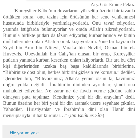
Arş. Gör Emine Peköz
“
Kureyşliler Kâbe’nin duvarlarını yükseltip üzerini bir tavanla
örttükten sonra, onu tâzim için örtüsünün her sene yenilenmesi
hususunda birbirleriyle yardımlaşıyorlardı. Onu tavaf ediyorlar,
yanında istiğfarda bulunuyorlar ve orada Allah’ı zikrediyorlardı.
Bununla birlikte putları da tâzim ediyorlar, kurbanlarında ve bütün
dinî fiillerinde onları Allah’a ortak koşuyorlardı. Yine bir bayramda
Zeyd bin Amr bin Nüfeyl, Varaka bin Nevfel, Osman bin el-
Huveyris, Ubeydullah bin Cahş’tan oluşan bir grup, Kureyşliler
putların yanında kurban keserken onları izliyorlardı. Bir ara bu dört
kişi diğerlerinden uzakta baş başa kaldıklarında birbirlerine,
“Birbirinize dost olun, herkes birbirini gizlesin ve korusun.” dediler.
İçlerinden biri, “Biliyorsunuz; Allah’a yemin olsun ki, kavmimiz
doğru yolda değildir. İbrahim’in dininden ayrıldılar; şimdi ona
muhalefet ediyorlar. Ne zarar ne de fayda verme gücüne sahip
olmayan puta tapılmaz. Kendimize yeni bir din arayalım” dedi.
Bunun üzerine her biri yeni bir din aramak üzere seyahate çıktılar.
Yahudiler, Hıristiyanlar ve İbrahim’in dini olan Hanif dini
mensuplarıyla irtibat kurdular…” (
İbn İshâk-es-Sîre
)
Hiç yorum yok: