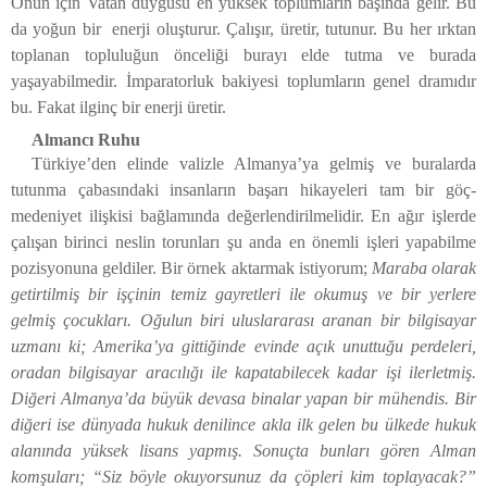
Onun için Vatan duygusu en yüksek toplumların başında gelir. Bu
da yoğun bir enerji oluşturur. Çalışır, üretir, tutunur. Bu her ırktan
toplanan topluluğun önceliği burayı elde tutma ve burada
yaşayabilmedir. İmparatorluk bakiyesi toplumların genel dramıdır
bu. Fakat ilginç bir enerji üretir.
Almancı Ruhu
Türkiye’den elinde valizle Almanya’ya gelmiş ve buralarda
tutunma çabasındaki insanların başarı hikayeleri tam bir göç-
medeniyet ilişkisi bağlamında değerlendirilmelidir. En ağır işlerde
çalışan birinci neslin torunları şu anda en önemli işleri yapabilme
pozisyonuna geldiler. Bir örnek aktarmak istiyorum;
Maraba olarak
getirtilmiş bir işçinin temiz gayretleri ile okumuş ve bir yerlere
gelmiş çocukları. Oğulun biri uluslararası aranan bir bilgisayar
uzmanı ki; Amerika’ya gittiğinde evinde açık unuttuğu perdeleri,
oradan bilgisayar aracılığı ile kapatabilecek kadar işi ilerletmiş.
Diğeri Almanya’da büyük devasa binalar yapan bir mühendis. Bir
diğeri ise dünyada hukuk denilince akla ilk gelen bu ülkede hukuk
alanında yüksek lisans yapmış. Sonuçta bunları gören Alman
komşuları; “Siz böyle okuyorsunuz da çöpleri kim toplayacak?”