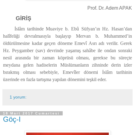
Prof. Dr. Adem APAK
GİRİŞ
İslâm tarihinde Muaviye b. Ebû Süfyan’ın Hz. Hasan’dan
halîfeliği devralmasıyla başlayıp Mervan b. Muhammed’in
öldürülmesine kadar geçen döneme Emevî Asrı adı verilir. Gerek
Hz. Peygamber (sav) devrinde yaşamış sahâbe ile ondan sonraki
nesil arasında bir zaman köprüsü olması, gerekse bu süreçte
meydana gelen hadiselerin Müslümanların zihninde derin izler
bırakmış olması sebebiyle, Emevîler dönemi İslâm tarihinin
üzerinde en fazla tartışma yapılan dönemini teşkil eder.
1 yorum:
18 Mart 2017 Cumartesi
Göç-I