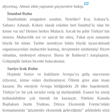
[2]
diyormuş. Alman zihin yapısının göçmenlere bakışı.
İstanbul Ruhu
İstanbuldaki zenginlere soralım; Nereliler? Koç Ankara’lı,
Sabancı Adanalı. Köken olarak eskiden beri İstanbul’lu olan bir
kimse var mı? Hemen herkes Muhacir. Ancak bu şehir Türkiye’nin
motoru. Muhacirlik zor ve sancılı bir süreç. Fakat aynı zamanda
büyük bir nimet. Tarihte neredeyse bütün büyük siyasi-iktisadi
organizasyonları muhacirler kurmuş, devşirmeler sürdürmüş! Hicret
olmadan, medeniyet olmuyor. Bursa ile Balıkesir’i karşılaştırın.
Gelişmişlik farkını hicrette bulacaksınız.
Suriye-Irak Ruhu
Hepimiz Suriye ve Iraklıların Avrupa’ya gidiş macerasını
izliyoruz, kimse onları durduramıyor. Ölümü göze alan insan
kazanır. Bu enerjiyle Avrupa birliğindeki 28 ülke başedemedi.
Türkiye’ye bir çok tavizler verip işi durdurabildi. Esasen bu enerji
kullanılabilirse çok önemli bir kazançtır. Nitekim Kanada
Başbakanı Justin Trudeau, Dünya Ekonomik Formu’ndaki
konuşmasında “göçmenler ekonomik geleceğimiz” şeklindeki sözü