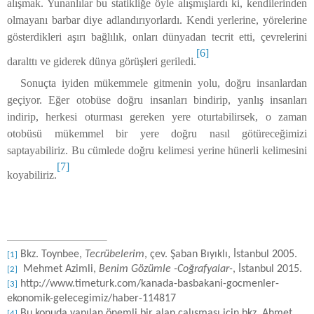
alışmak. Yunanlılar bu statikliğe öyle alışmışlardı ki, kendilerinden
olmayanı barbar diye adlandırıyorlardı. Kendi yerlerine, yörelerine
gösterdikleri aşırı bağlılık, onları dünyadan tecrit etti, çevrelerini
[6]
daralttı ve giderek dünya görüşleri geriledi.
Sonuçta iyiden mükemmele gitmenin yolu, doğru insanlardan
geçiyor. Eğer otobüse doğru insanları bindirip, yanlış insanları
indirip, herkesi oturması gereken yere oturtabilirsek, o zaman
otobüsü mükemmel bir yere doğru nasıl götüreceğimizi
saptayabiliriz. Bu cümlede doğru kelimesi yerine hünerli kelimesini
[7]
koyabiliriz.
Bkz. Toynbee,
Tecrübelerim
, çev. Şaban Bıyıklı, İstanbul 2005.
[1]
Mehmet Azimli,
Benim Gözümle -Coğrafyalar-
, İstanbul 2015.
[2]
http://www.timeturk.com/kanada-basbakani-gocmenler-
[3]
ekonomik-gelecegimiz/haber-114817
Bu konuda yapılan önemli bir alan çalışması için bkz. Ahmet
[4]