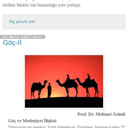
birlikte Mekke’nin bulunduğu yere yerleşti.
Hiç yorum yok:
21 Mart 2017 Salı
Göç-II
Prof. Dr. Mehmet Azimli
Göç ve Medeniyet İlişkisi
Dünyanın en meşhur Tarih felsefecisi Tonybee, bugüne kadar 27