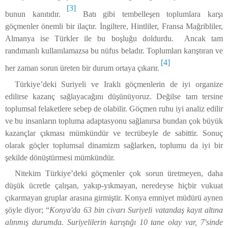
[3]
bunun kanıtıdır.
Batı gibi tembelleşen toplumlara karşı
göçmenler önemli bir ilaçtır. İngiltere, Hintliler, Fransa Mağribliler,
Almanya ise Türkler ile bu boşluğu doldurdu. Ancak tam
randımanlı kullanılamazsa bu nüfus beladır. Toplumları karıştıran ve
[4]
her zaman sorun üreten bir durum ortaya çıkarır.
Türkiye’deki Suriyeli ve Iraklı göçmenlerin de iyi organize
edilirse kazanç sağlayacağını düşünüyoruz. Değilse tam tersine
toplumsal felaketlere sebep de olabilir. Göçmen ruhu iyi analiz edilir
ve bu insanların topluma adaptasyonu sağlanırsa bundan çok büyük
kazançlar çıkması mümkündür ve tecrübeyle de sabittir. Sonuç
olarak göçler toplumsal dinamizm sağlarken, toplumu da iyi bir
şekilde dönüştürmesi mümkündür.
Nitekim Türkiye’deki göçmenler çok sorun üretmeyen, daha
düşük ücretle çalışan, yakıp-yıkmayan, neredeyse hiçbir vukuat
çıkarmayan gruplar arasına girmiştir. Konya emniyet müdürü aynen
şöyle diyor; “
Konya'da 63 bin civarı Suriyeli vatandaş kayıt altına
alınmış durumda. Suriyelilerin karıştığı 10 tane olay var, 7'sinde