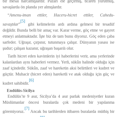
bir mesai harcamışlardır. Pazarı ele geçirmiş, ticareti yürütmüş,
savaşlarda ön planda yer almışlardır.
“
Amenu-iman ettiler, Haceru-hicret ettiler, Cahedu-
[5]
savaştılar
”
gibi kelimelerin ardı ardına gelmesi bir tesadüf
değildir. Bunda belli bir amaç var. Karar verme, göç etme ve gayret
etmeyi anlatmaktadır. İşte biz de tam bunu diyoruz. Göç eden çaba
sarfeder. Uğraşır, çırpınır, tutunmaya çalışır. Dünyanın yasası ise
şudur; çalışan kazanır, uğraşan başarılı olur.
Tarih hicret eden kavimlerin iyi haberlerini verir, ama yerlerinde
kalanlardan aynı haberleri vermez. Yerli, sükûn halinde olduğu için
zaaf içindedir. Sükûn, zaaf ve hareketin aksi belirtileri ve kudret ve
güçtür. Muhacir (hicret eden) hareketli ve atak olduğu için güç ve
[6]
kudret sahibidir.
Endülüs-Sicilya
Endülüs’te 9 asır, Sicilya’da 4 asır parlak medeniyetler kuran
Müslümanlar öncesi buralarda çok medeni bir yapılanma
[7]
göremiyoruz.
Ancak bu tarihlerden itibaren buralarda müthiş bir