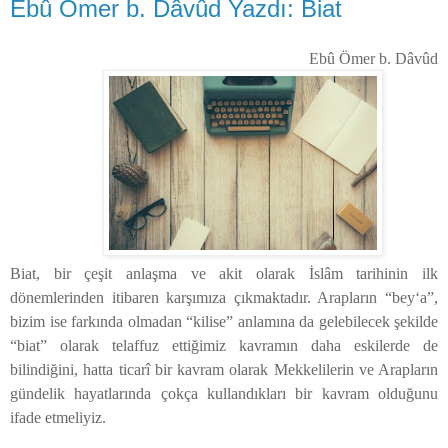
Ebû Ömer b. Dâvûd Yazdı: Biat
Ebû Ömer b. Dâvûd
Biat, bir çeşit anlaşma ve akit olarak İslâm tarihinin ilk
dönemlerinden itibaren karşımıza çıkmaktadır. Arapların “beyʻa”,
bizim ise farkında olmadan “kilise” anlamına da gelebilecek şekilde
“biat” olarak telaffuz ettiğimiz kavramın daha eskilerde de
bilindiğini, hatta ticarî bir kavram olarak Mekkelilerin ve Arapların
gündelik hayatlarında çokça kullandıkları bir kavram olduğunu
ifade etmeliyiz.