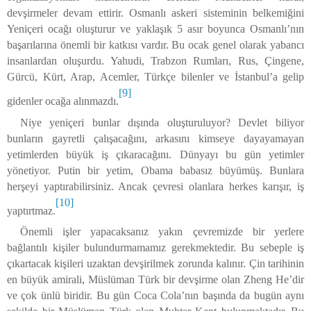
devşirmeler devam ettirir. Osmanlı askeri sisteminin belkemiğini
Yeniçeri ocağı oluşturur ve yaklaşık 5 asır boyunca Osmanlı’nın
başarılarına önemli bir katkısı vardır. Bu ocak genel olarak yabancı
insanlardan oluşurdu. Yahudi, Trabzon Rumları, Rus, Çingene,
Gürcü, Kürt, Arap, Acemler, Türkçe bilenler ve İstanbul’a gelip
[9]
gidenler ocağa alınmazdı.
Niye yeniçeri bunlar dışında oluşturuluyor? Devlet biliyor
bunların gayretli çalışacağını, arkasını kimseye dayayamayan
yetimlerden büyük iş çıkaracağını. Dünyayı bu gün yetimler
yönetiyor. Putin bir yetim, Obama babasız büyümüş. Bunlara
herşeyi yaptırabilirsiniz. Ancak çevresi olanlara herkes karışır, iş
[10]
yaptırtmaz.
Önemli işler yapacaksanız yakın çevremizde bir yerlere
bağlantılı kişiler bulundurmamamız gerekmektedir. Bu sebeple iş
çıkartacak kişileri uzaktan devşirilmek zorunda kalınır. Çin tarihinin
en büyük amirali, Müslüman Türk bir devşirme olan Zheng He’dir
ve çok ünlü biridir. Bu gün Coca Cola’nın başında da bugün aynı