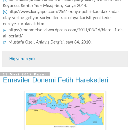
Koyuncu,
Kentin Yeni Misafirleri,
Konya 2014.
http://www.konyapol.com/2561-konya-polisi-kac-dakikada-
[5]
olay-yerine-geliyor-suriyeliler-kac-olaya-karisti-yeni-tedes-
nereye-kurulacak.html
https://mehmetselvi.wordpress.com/2011/03/16/hicret-1-dr-
[6]
ali-seriati/
Mustafa Özel,
Anlayış Dergisi,
sayı 84, 2010.
[7]
Hiç yorum yok:
19 Mart 2017 Pazar
Emevîler Dönemi Fetih Hareketleri