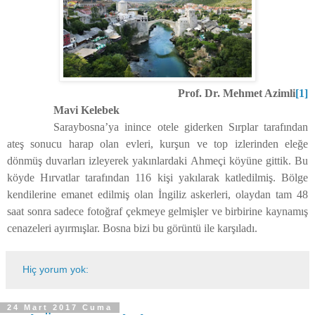
Prof. Dr. Mehmet Azimli
[1]
Mavi Kelebek
Saraybosna’ya inince otele giderken Sırplar tarafından
ateş sonucu harap olan evleri, kurşun ve top izlerinden eleğe
dönmüş duvarları izleyerek yakınlardaki Ahmeçi köyüne gittik. Bu
köyde Hırvatlar tarafından 116 kişi yakılarak katledilmiş. Bölge
kendilerine emanet edilmiş olan İngiliz askerleri, olaydan tam 48
saat sonra sadece fotoğraf çekmeye gelmişler ve birbirine kaynamış
cenazeleri ayırmışlar. Bosna bizi bu görüntü ile karşıladı.
Hiç yorum yok:
24 Mart 2017 Cuma