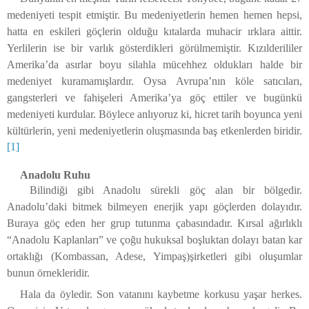
medeniyeti tespit etmiştir. Bu medeniyetlerin hemen hemen hepsi,
hatta en eskileri göçlerin olduğu kıtalarda muhacir ırklara aittir.
Yerlilerin ise bir varlık gösterdikleri görülmemiştir. Kızılderililer
Amerika’da asırlar boyu silahla mücehhez oldukları halde bir
medeniyet kuramamışlardır. Oysa Avrupa’nın köle satıcıları,
gangsterleri ve fahişeleri Amerika’ya göç ettiler ve bugünkü
medeniyeti kurdular. Böylece anlıyoruz ki, hicret tarih boyunca yeni
kültürlerin, yeni medeniyetlerin oluşmasında baş etkenlerden biridir.
[1]
Anadolu Ruhu
Bilindiği gibi Anadolu sürekli göç alan bir bölgedir.
Anadolu’daki bitmek bilmeyen enerjik yapı göçlerden dolayıdır.
Buraya göç eden her grup tutunma çabasındadır. Kırsal ağırlıklı
“Anadolu Kaplanları” ve çoğu hukuksal boşluktan dolayı batan kar
ortaklığı (Kombassan, Adese, Yimpaş)şirketleri gibi oluşumlar
bunun örnekleridir.
Hala da öyledir. Son vatanını kaybetme korkusu yaşar herkes.