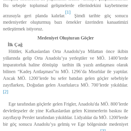
Bu sebeple toplumsal gelişmelerde ellerindekini kaybetmeme
[1]
arzusuyla geri planda kalırlar.
Şimdi
tarihte göç sonucu
medeniyetler oluşturmuş bazı örnekler üzerinden kanaatimizi
netleştirmek istiyoruz.
Medeniyet Oluşturan Göçler
İlk Çağ
Hititler, Kafkaslardan Orta Anadolu'ya Milattan önce ikibin
yıllarında gelip Orta Anadolu’ya yerleştiler ve MÖ. 1400’lerde
imparatorluk haline dönüşüp tarihin ilk yazılı antlaşması olarak
bilinen “Kadeş Antlaşması”nı MÖ. 1296’da Mısırlılar ile yaptılar.
Ancak MÖ. 1200’lerde bu sefer batıdan gelen göçler sebebiyle
zayıflarken, Doğudan gelen Asurlularca MÖ. 700’lerde yıkıldılar.
[2]
Ege tarafından göçlerle gelen Frigler, Anadolu'da MÖ. 800’lerde
devletleşseler de yine Kafkaslardan gelen Kimmerlerin baskısı ile
zayıflayıp Persler tarafından yıkıldılar. Lidyalılar da MÖ. 1200'lerde
bir göç sonucu Anadolu’ya gelmiş ve Ege bölgesinde medeniyet
[3]