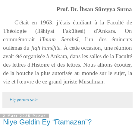
Prof. Dr. İhsan Süreyya Sırma
C'était en 1963; j’étais étudiant à la Faculté de
Théologie (İlâhiyat Fakültesi) d'Ankara. On
commémorait
l'Imam Serahsȋ
, l'un des éminents
oulémas du
fiqh
hanéfite
. À cette occasion, une réunion
avait été organisée à Ankara, dans les salles de la Faculté
des lettres d'Histoire et des lettres. Nous allions écouter,
de la bouche la plus autorisée au monde sur le sujet, la
vie et l'œuvre de ce grand juriste Musulman.
Hiç yorum yok:
2 Mart 2025 Pazar
Niye Geldin Ey “Ramazan”?