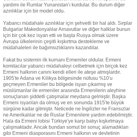
yardımı ile Rumlar Yunanistan'ı kurdular. Bu durum diğer
azınlıklar için bir model oldu.
Yabancı müdahale azınlıklar için şehvetli bir hal aldı. Sırplar
Bulgarlar Makedonyalılar Arnavutlar ve diğer halklar bunun
için bir çok kez isyan etti ve başta Rusya olmak üzere
Avrupa ülkelerinin çeşitli kışkırtma destekleme ve
müdahaleleri ile bağımsızlıklarını kazandılar.
Fakat bu sistemin ilk kurnanı Ermeniler oldular. Ermeni
komitacılar yabancı müdahaleyi celbetmek için birçok kez
Ermeni halkının canını kendi elleri ile ateşe atmışlardır.
1905'te Adana ve Kilikya bölgesinde nüfusu %10'u
geçmeyen Ermeniler bu bölgede isyan çıkarmış ve
müslümanlar ile ermeniler arasında Ermenilerin aleyhine
sonuçlanan şiddetli çatışmalar meydana gelmiştir. Başka
Ermeni isyanları da olmuş ve en sonunda 1915'te büyük
sürgüne kadar gitmiştir. Neticede ne İngilizler ne Fransızlar
ne Amerikalılar ne de Ruslar Ermenilere yardım edebilmiştir.
Hala da Ermeni lobisi Türkiye'ye karşı batıyı kışkırtmaya
çalışmaktadır. Ancak bundan somut bir sonuç alamadıkları
gibi Ermeni diasporasını Ermeni halkının ve devletinin