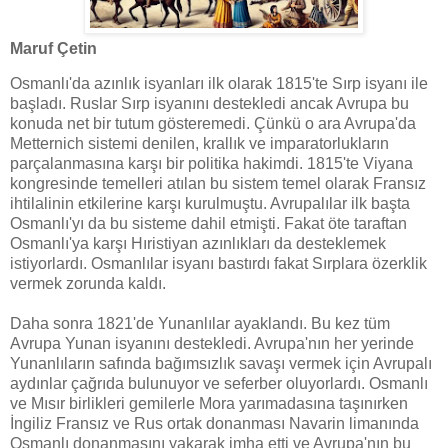
Maruf Çetin
Osmanlı'da azınlık isyanları ilk olarak 1815'te Sırp isyanı ile
başladı. Ruslar Sırp isyanını destekledi ancak Avrupa bu
konuda net bir tutum gösteremedi. Çünkü o ara Avrupa'da
Metternich sistemi denilen, krallık ve imparatorlukların
parçalanmasına karşı bir politika hakimdi. 1815'te Viyana
kongresinde temelleri atılan bu sistem temel olarak Fransız
ihtilalinin etkilerine karşı kurulmuştu. Avrupalılar ilk başta
Osmanlı'yı da bu sisteme dahil etmişti. Fakat öte taraftan
Osmanlı'ya karşı Hıristiyan azınlıkları da desteklemek
istiyorlardı. Osmanlılar isyanı bastırdı fakat Sırplara özerklik
vermek zorunda kaldı.
Daha sonra 1821'de Yunanlılar ayaklandı. Bu kez tüm
Avrupa Yunan isyanını destekledi. Avrupa'nın her yerinde
Yunanlıların safında bağımsızlık savaşı vermek için Avrupalı
aydınlar çağrıda bulunuyor ve seferber oluyorlardı. Osmanlı
ve Mısır birlikleri gemilerle Mora yarımadasına taşınırken
İngiliz Fransız ve Rus ortak donanması Navarin limanında
Osmanlı donanmasını yakarak imha etti ve Avrupa'nın bu