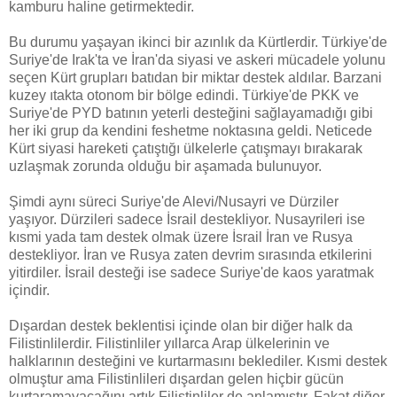
kamburu haline getirmektedir.
Bu durumu yaşayan ikinci bir azınlık da Kürtlerdir. Türkiye'de
Suriye'de Irak'ta ve İran'da siyasi ve askeri mücadele yolunu
seçen Kürt grupları batıdan bir miktar destek aldılar. Barzani
kuzey ıtakta otonom bir bölge edindi. Türkiye'de PKK ve
Suriye'de PYD batının yeterli desteğini sağlayamadığı gibi
her iki grup da kendini feshetme noktasına geldi. Neticede
Kürt siyasi hareketi çatıştığı ülkelerle çatışmayı bırakarak
uzlaşmak zorunda olduğu bir aşamada bulunuyor.
Şimdi aynı süreci Suriye'de Alevi/Nusayri ve Dürziler
yaşıyor. Dürzileri sadece İsrail destekliyor. Nusayrileri ise
kısmi yada tam destek olmak üzere İsrail İran ve Rusya
destekliyor. İran ve Rusya zaten devrim sırasında etkilerini
yitirdiler. İsrail desteği ise sadece Suriye'de kaos yaratmak
içindir.
Dışardan destek beklentisi içinde olan bir diğer halk da
Filistinlilerdir. Filistinliler yıllarca Arap ülkelerinin ve
halklarının desteğini ve kurtarmasını beklediler. Kısmi destek
olmuştur ama Filistinlileri dışardan gelen hiçbir gücün
kurtaramayacağını artık Filistinliler de anlamıştır. Fakat diğer