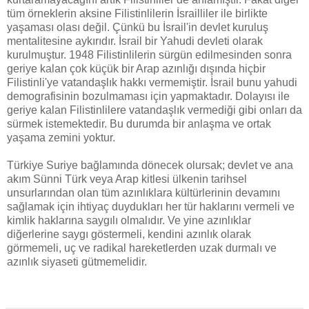
tüm örneklerin aksine Filistinlilerin İsrailliler ile birlikte
yaşaması olası değil. Çünkü bu İsrail'in devlet kuruluş
mentalitesine aykırıdır. İsrail bir Yahudi devleti olarak
kurulmuştur. 1948 Filistinlilerin sürgün edilmesinden sonra
geriye kalan çok küçük bir Arap azınlığı dışında hiçbir
Filistinli'ye vatandaşlık hakkı vermemiştir. İsrail bunu yahudi
demografisinin bozulmaması için yapmaktadır. Dolayısı ile
geriye kalan Filistinlilere vatandaşlık vermediği gibi onları da
sürmek istemektedir. Bu durumda bir anlaşma ve ortak
yaşama zemini yoktur.
Türkiye Suriye bağlamında dönecek olursak; devlet ve ana
akım Sünni Türk veya Arap kitlesi ülkenin tarihsel
unsurlarından olan tüm azınlıklara kültürlerinin devamını
sağlamak için ihtiyaç duydukları her tür haklarını vermeli ve
kimlik haklarına saygılı olmalıdır. Ve yine azınlıklar
diğerlerine saygı göstermeli, kendini azınlık olarak
görmemeli, uç ve radikal hareketlerden uzak durmalı ve
azınlık siyaseti gütmemelidir.