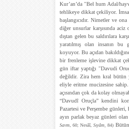
Kur’an’da "Bel hum Adal/hay
tehlikeye dikkat çekiliyor. İmsa
başlangıcıdır. Nimetler ve ona
diğer unsurlar karşısında aciz
dıştan gelen bu saldırılara kar
yaratılmış olan insanın bu g
koyuyor. Bu açıdan bakıldığınd
bir frenleme işlevine dikkat ç
gün iftar yaptığı "Davudi Oruç
değildir. Zira hem kral bütün
eliyle eritme mucizesine sahip
açısından çok da kolay olmayabi
“Davudî Oruçla” kendini kont
Pazartesi ve Perşembe günleri,
ayın parlak beyaz günleri ola
Bütün 
Savm
, 60; Nesâî,
Sıyâm,
84)