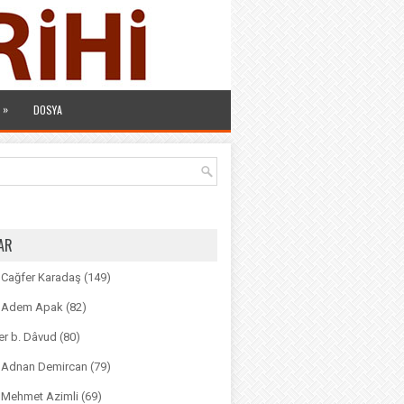
»
DOSYA
AR
. Cağfer Karadaş
(149)
r. Adem Apak
(82)
r b. Dâvud
(80)
r. Adnan Demircan
(79)
. Mehmet Azimli
(69)