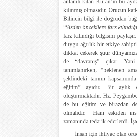
anlamlı kılan Kuran’ın bu ayda
kılınmış olmasıdır. Orucun katk
Bilincin bilgi ile doğrudan bağı
“
Sizden öncekilere farz kılındığ
farz kılındığı bilgisini paylaşı
duygu ağırlık bir etkiye sahip
dikkat çekerek şuur dünyamıza
de “davranış” çıkar. Yani
tanımlanırken, “beklenen ama
şeklindeki tanımı kapsamınd
eğitim” ayıdır. Bir aylık 
oluşturmaktadır. Hz. Peygamber
de bu eğitim ve birazdan de
olmalıdır. Hani eskiden insa
zamanında tedarik ederlerdi. İ
İnsan için ihtiyaç olan or