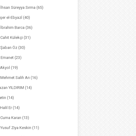
. İhsan Süreyya Sırma
(65)
şer el-Ebyazî
(40)
 İbrahim Barca
(36)
. Cahit Külekçi
(31)
. Şaban Öz
(30)
l Emanet
(23)
 Akyol
(19)
. Mehmet Salih Arı
(16)
azan YILDIRIM
(14)
etin
(14)
Halil Er
(14)
. Cuma Karan
(13)
. Yusuf Ziya Keskin
(11)