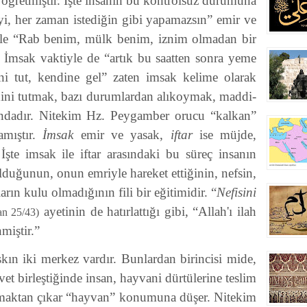
e öğretmiştir. İşte insanın bu kontrolsüz durumuna
i, her zaman istediğin gibi yapamazsın” emir ve
r ile “Rab benim, mülk benim, iznim olmadan bir
 İmsak vaktiyle de “artık bu saatten sonra yeme
ni tut, kendine gel” zaten imsak kelime olarak
ndini tutmak, bazı durumlardan alıkoymak, maddi-
ndadır. Nitekim Hz. Peygamber orucu “kalkan”
amıştır.
İmsak
emir ve yasak,
iftar
ise müjde,
 İşte imsak ile iftar arasındaki bu süreç insanın
lduğunun, onun emriyle hareket ettiğinin, nefsin,
arın kulu olmadığının fili bir eğitimidir. “
Nefisini
ayetinin de hatırlattığı gibi, “Allah'ı ilah
an 25/43)
miştir.”
kın iki merkez vardır. Bunlardan birincisi mide,
vet birleştiğinde insan, hayvani dürtülerine teslim
lmaktan çıkar “hayvan” konumuna düşer. Nitekim