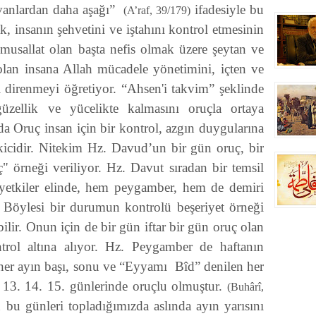
vanlardan daha aşağı”
ifadesiyle bu
(A’raf, 39/179)
k, insanın şehvetini ve iştahını kontrol etmesinin
 musallat olan başta nefis olmak üzere şeytan ve
 olan insana Allah mücadele yönetimini, içten ve
şı direnmeyi öğretiyor. “Ahsen'i takvim” şeklinde
üzellik ve yücelikte kalmasını oruçla ortaya
a Oruç insan için bir kontrol, azgın duygularına
ekicidir. Nitekim Hz. Davud’un bir gün oruç, bir
" örneği veriliyor. Hz. Davut sıradan bir temsil
 yetkiler elinde, hem peygamber, hem de demiri
. Böylesi bir durumun kontrolü beşeriyet örneği
lir. Onun için de bir gün iftar bir gün oruç olan
rol altına alıyor. Hz. Peygamber de haftanın
 her ayın başı, sonu ve “Eyyamı Bîd” denilen her
n 13. 14. 15. günlerinde oruçlu olmuştur.
(Buhârî,
bu günleri topladığımızda aslında ayın yarısını