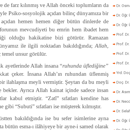
 de farz kılınmış ve Allah önceki toplumların da
Dr. Osm
le Psiko-sosyolojik açıdan bilinç dünyamıza bir
Dr. Öğr. 
el açıdan hemen hemen diğer bütün dinlerde de
Dr. Öğr
etaforunun mevcudiyeti bu emrin hem ibadet hem
Prof. Dr
tiği olduğu hakikatine bizi götürür. Ramazan
Prof. Dr
ünyamız ile ilgili noktadan bakıldığında;
Allah,
 temel unsur görülür.
Prof. Dr
Prof. Dr
k ayetlerinde Allah insana “
ruhunda üflediğine”
Yrd. Do
ikkat çeker. İnsana Allah’ın ruhundan üflenmiş
 bir ilahlaşma meyli vermiştir. Şeytan da bu meyli
Doç. Dr.
e bekler. Ayrıca Allah kainat içinde sadece insan
Dr. Ası
tlar kabul etmiştir. “Zatî” sıfatları kendine has
Dr. Nec
 gibi “Subuti” sıfatları ise müşterek kılmıştır.
Dr. Sela
 üstten bakıldığında ise bu sefer isimlerine ayna
Dr. Öğr.
tta bütün esma-ı ilâhiyeye bir ayne-i samed olarak