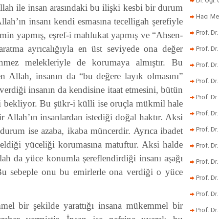
Dr. Öğr
Allah ile insan arasındaki bu ilişki kesbi bir durum
Hacı Me
lah’ın insanı kendi esmasına tecelligah şerefiyle
Prof. Dr
i zemin yapmış, eşref-i mahlukat yapmış ve “Ahsen-
aratma ayrıcalığıyla en üst seviyede ona değer
Prof. Dr
nmez melekleriyle de korumaya almıştır. Bu
Prof. Dr
ren Allah, insanın da “bu değere layık olmasını”
Prof. Dr
verdiği insanın da kendisine itaat etmesini, bütün
Prof. Dr
li bekliyor. Bu şükr-i külli ise oruçla mükmil hale
Prof. D
ir Allah’ın insanlardan istediği doğal haktır. Aksi
durum ise azaba, ikaba müncerdir. Ayrıca ibadet
Prof. D
eldiği yüceliği korumasına matuftur. Aksi halde
Prof. Dr
llah da yüce konumla şereflendirdiği insanı aşağı
Prof. Dr
Bu sebeple onu bu emirlerle ona verdiği o yüce
Prof. Dr
Prof. Dr
el bir şekilde yarattığı insana mükemmel bir
Prof. Dr.