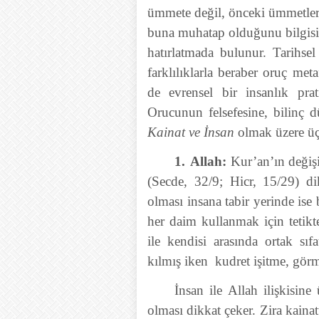
ümmete değil, önceki ümmetlere
buna muhatap olduğunu bilgisiy
hatırlatmada bulunur. Tarihs
farklılıklarla beraber oruç m
de evrensel bir insanlık pra
Orucunun felsefesine, bilinç d
Kainat ve İnsan
olmak üzere üç
1.
Allah:
Kur’an’ın değişi
(Secde, 32/9; Hicr, 15/29) d
olması insana tabir yerinde ise
her daim kullanmak için tetikt
ile kendisi arasında ortak sıfa
kılmış iken kudret işitme, görme
İnsan ile Allah ilişkisine
olması dikkat çeker. Zira kaina