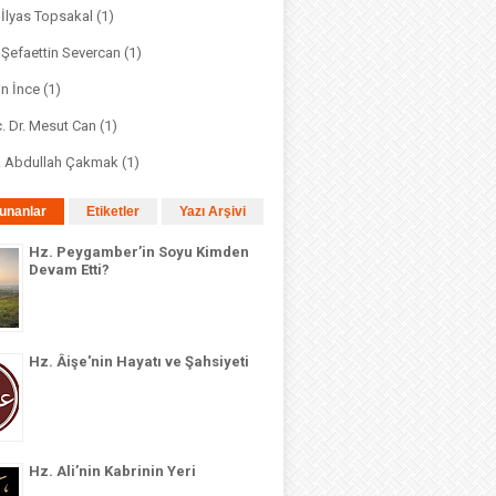
. İlyas Topsakal
(1)
. Şefaettin Severcan
(1)
in İnce
(1)
. Dr. Mesut Can
(1)
r. Abdullah Çakmak
(1)
unanlar
Etiketler
Yazı Arşivi
Hz. Peygamber’in Soyu Kimden
Devam Etti?
Hz. Âişe'nin Hayatı ve Şahsiyeti
Hz. Ali’nin Kabrinin Yeri