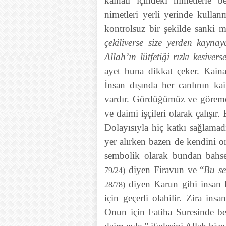
kainatı içindeki nimetlerle 
nimetleri yerli yerinde kulla
kontrolsuz bir şekilde sanki m
çekiliverse size yerden kayna
Allah’ın lütfetiği rızkı kesivers
ayet buna dikkat çeker. Kaina
İnsan dışında her canlının kai
vardır. Gördüğümüz ve göremed
ve daimi işçileri olarak çalışır
Dolayısıyla hiç katkı sağlamadı
yer alırken bazen de kendini 
sembolik olarak bundan bahs
diyen Firavun ve “
Bu se
79/24)
diyen Karun gibi insan k
28/78)
için geçerli olabilir. Zira insa
Onun için Fatiha Suresinde b