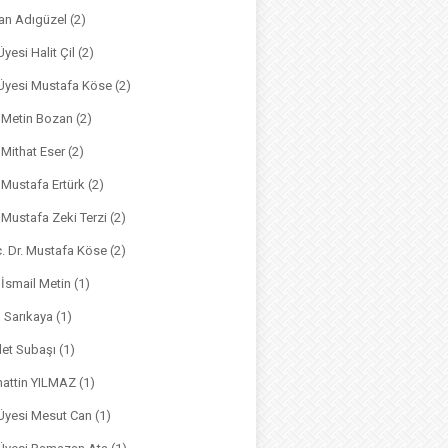
an Adıgüzel
(2)
Üyesi Halit Çil
(2)
. Üyesi Mustafa Köse
(2)
. Metin Bozan
(2)
. Mithat Eser
(2)
. Mustafa Ertürk
(2)
. Mustafa Zeki Terzi
(2)
ç. Dr. Mustafa Köse
(2)
 İsmail Metin
(1)
m Sarıkaya
(1)
det Subaşı
(1)
hattin YILMAZ
(1)
 Üyesi Mesut Can
(1)