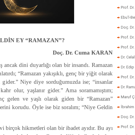
Prof. Dr
Ebu’l-Be
Doç. Dr.
Prof. Dr
ELDİN EY “RAMAZAN”?
Prof. Dr
Doç. Dr. Cuma KARAN
Dr. Cela
ancak dini duyarlığı olan bir insandı. Ramazan
Dr. Edip
latırdı; “Ramazan yakışıklı, genç bir yiğit olarak
Prof. Dr
ak gider.” Niye diye sorduğumuzda ise; “insanlar
Dr. Ram
kahr olur, yaşlanır gider.” Ama soramamıştım;
Maruf Ç
ç gelen ve yaşlı olarak giden bir “Ramazan”
rini korudu. Öyle ise biz soralım; “Niye Geldin
İbrahim 
Doç. Dr
Prof. Dr
birçok hikmetleri olan bir ibadet ayıdır. Bu ayı