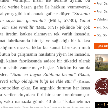
beraber vermiştir. İnsan ise nefsine uyarak bu
Prof. Dr
nmak yerine bazen gafet ile hakkını vermeyerek,
Prof. Dr
alıymış gibi kullanarak gaflete düşer. “S
uyunuz
Vahdett
yan suyu kim getirebilir?
(Mülk, 67/30),
Yahut
e kim size verebilir
şeklinde bir çok
(Mülk, 67/21)
Yrd. Doç
ta üretim katkısı olamayan tek varlık insandır.
Öğr. Gö
nat fabrikasında bir işi ve sağladığı bir katkısı
Çok Ok
iğimiz nice varlıklar bu kainat fabrikasın muti
. Bütün bu çalışmanın hasılatını yiyen ise insandır.
ğı kainat fabrikasında sadece bir tüketici olarak
onun sahibi zannetmeye başlar. Nitekim Kuran da
eder;
“Sizin en büyük Rabbiniz benim”
(Naziat,
rveti sahip olduğum bilgi ile elde ettim
”
(Kassas,
ontrolden çıkar. Bu azgınlık durumu her insan
na verilen duyulara fıtri bir sınır konulmamıştır.
eş vakti namazda günde 40 defa “İstikametimizi