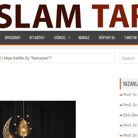
»
BIYOGRAFI
KITABIYAT
GÜNCEL
MAKALE
RÖPORTAJ
TANITIM
l
» Niye Geldin Ey “Ramazan”?
YAZARL
Prof. Dr
Prof. D
Ebû Öme
Prof. D
Prof. Dr