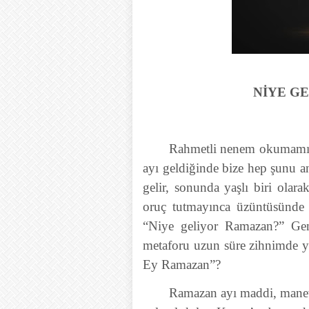
NİYE G
Rahmetli nenem okumamış 
ayı geldiğinde bize hep şunu an
gelir, sonunda yaşlı biri olar
oruç tutmayınca üzüntüsünde 
“Niye geliyor Ramazan?” Gen
metaforu uzun süre zihnimde ye
Ey Ramazan”?
Ramazan ayı maddi, manevi 