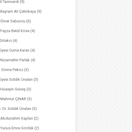
il Tanrıverdi
(9)
. Bayram Ali Çetinkaya
(9)
. Ömer Sabuncu
(6)
. Feyza Betül Köse
(4)
 Ortakcı
(4)
. Üyesi Cuma Karan
(4)
. Nizamettin Parlak
(4)
r. Emine Peköz
(3)
 Üyesi Sıddık Ünalan
(3)
. Hüseyin Güneş
(3)
r. Mahmut ÇINAR
(3)
. Dr. Sıddık Ünalan
(3)
. Abdurrahim Kaplan
(2)
. Yunus Emre Gördük
(2)