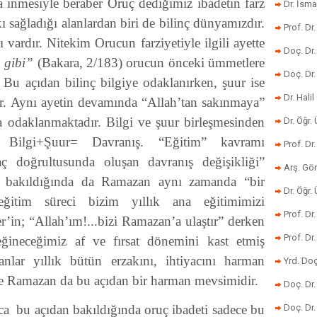
 inmesiyle beraber Oruç dediğimiz ibadetin farz
Dr. İsma
ı sağladığı alanlardan biri de bilinç dünyamızdır.
Prof. Dr
 vardır. Nitekim Orucun farziyetiyle ilgili ayette
Doç. Dr
ı gibi”
(Bakara, 2/183) orucun önceki ümmetlere
Doç. Dr
r. Bu açıdan bilinç bilgiye odaklanırken, şuur ise
Dr. Halil
tir. Aynı ayetin devamında “Allah’tan sakınmaya”
 odaklanmaktadır. Bilgi ve şuur birleşmesinden
Dr. Öğr
 Bilgi+Şuur= Davranış. “Eğitim” kavramı
Prof. Dr
ç doğrultusunda oluşan davranış değişikliği”
Arş. Gö
a bakıldığında da Ramazan aynı zamanda “bir
Dr. Öğr.
eğitim süreci bizim yıllık ana eğitimimizi
Prof. Dr
’in; “Allah’ım!...bizi Ramazan’a ulaştır” derken
Prof. D
ğineceğimiz af ve fırsat dönemini kast etmiş
nlar yıllık bütün erzakını, ihtiyacını harman
Yrd. Doç
şte Ramazan da bu açıdan bir harman mevsimidir.
Doç. Dr
uca bu açıdan bakıldığında oruç ibadeti sadece bu
Doç. Dr