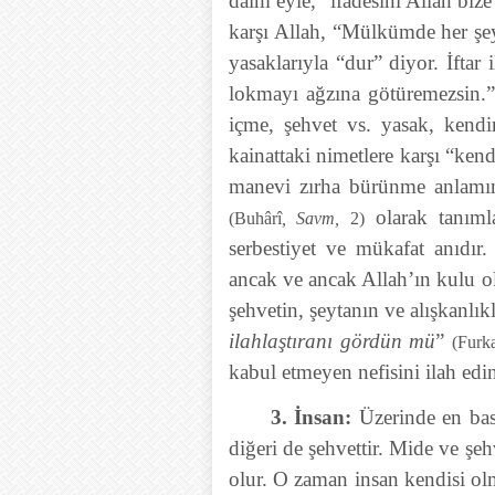
daim eyle,” ifadesini Allah biz
karşı Allah, “Mülkümde her şey
yasaklarıyla “dur” diyor. İfta
lokmayı ağzına götüremezsin.”
içme, şehvet vs. yasak, kendi
kainattaki nimetlere karşı “ke
manevi zırha bürünme anlamı
olarak tanıml
(Buhârî
, Savm,
2)
serbestiyet ve mükafat anıdır.
ancak ve ancak Allah’ın kulu o
şehvetin, şeytanın ve alışkanlıkl
ilahlaştıranı gördün mü
”
(Furk
kabul etmeyen nefisini ilah edin
3. İnsan:
Üzerinde en bas
diğeri de şehvettir. Mide ve şeh
olur. O zaman insan kendisi o