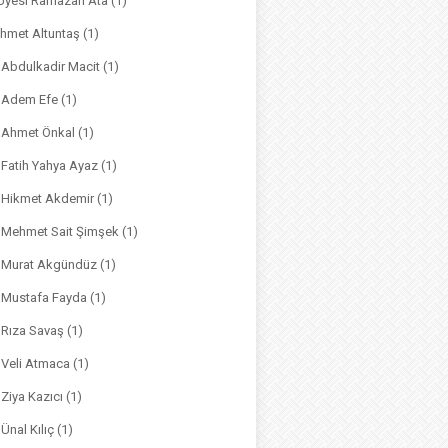
. Üyesi Ramazan Ata
(1)
hmet Altuntaş
(1)
. Abdulkadir Macit
(1)
. Adem Efe
(1)
. Ahmet Önkal
(1)
. Fatih Yahya Ayaz
(1)
. Hikmet Akdemir
(1)
r. Mehmet Sait Şimşek
(1)
r. Murat Akgündüz
(1)
. Mustafa Fayda
(1)
. Rıza Savaş
(1)
. Veli Atmaca
(1)
. Ziya Kazıcı
(1)
 Ünal Kılıç
(1)