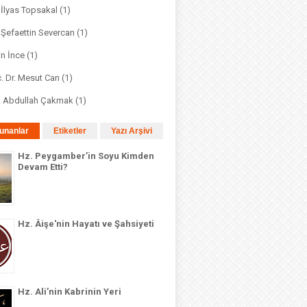
. İlyas Topsakal
(1)
. Şefaettin Severcan
(1)
in İnce
(1)
. Dr. Mesut Can
(1)
r. Abdullah Çakmak
(1)
unanlar
Etiketler
Yazı Arşivi
Hz. Peygamber’in Soyu Kimden
Devam Etti?
Hz. Âişe'nin Hayatı ve Şahsiyeti
Hz. Ali’nin Kabrinin Yeri