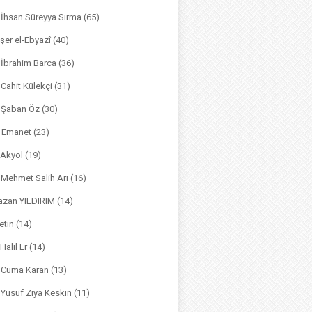
. İhsan Süreyya Sırma
(65)
şer el-Ebyazî
(40)
 İbrahim Barca
(36)
. Cahit Külekçi
(31)
. Şaban Öz
(30)
l Emanet
(23)
 Akyol
(19)
. Mehmet Salih Arı
(16)
azan YILDIRIM
(14)
etin
(14)
Halil Er
(14)
. Cuma Karan
(13)
. Yusuf Ziya Keskin
(11)