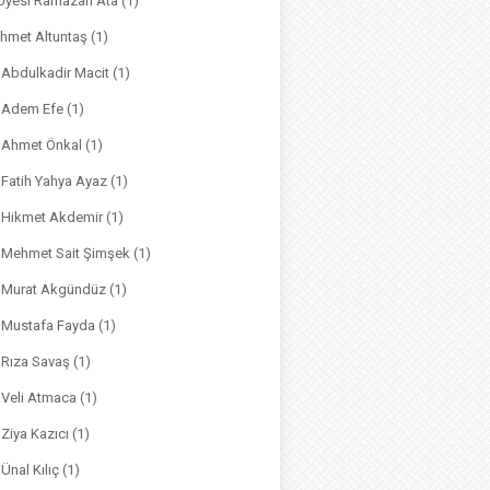
. Üyesi Ramazan Ata
(1)
hmet Altuntaş
(1)
. Abdulkadir Macit
(1)
. Adem Efe
(1)
. Ahmet Önkal
(1)
. Fatih Yahya Ayaz
(1)
. Hikmet Akdemir
(1)
r. Mehmet Sait Şimşek
(1)
r. Murat Akgündüz
(1)
. Mustafa Fayda
(1)
. Rıza Savaş
(1)
. Veli Atmaca
(1)
. Ziya Kazıcı
(1)
 Ünal Kılıç
(1)