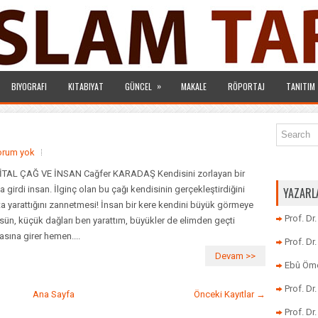
»
BIYOGRAFI
KITABIYAT
GÜNCEL
MAKALE
RÖPORTAJ
TANITIM
orum yok
İTAL ÇAĞ VE İNSAN Cağfer KARADAŞ Kendisini zorlayan bir
a girdi insan. İlginç olan bu çağı kendisinin gerçekleştirdiğini
YAZARL
ta yarattığını zannetmesi! İnsan bir kere kendini büyük görmeye
Prof. Dr
sün, küçük dağları ben yarattım, büyükler de elimden geçti
asına girer hemen....
Prof. D
Devam >>
Ebû Öme
Prof. D
Ana Sayfa
Önceki Kayıtlar →
Prof. Dr