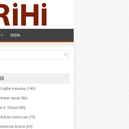
»
DOSYA
AR
. Cağfer Karadaş
(149)
r. Adem Apak
(82)
r b. Dâvud
(80)
r. Adnan Demircan
(79)
. Mehmet Azimli
(69)