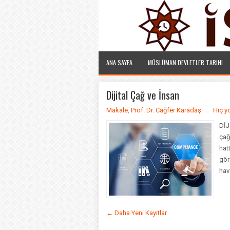
ANA SAYFA
MÜSLÜMAN DEVLETLER TARIHI
Dijital Çağ ve İnsan
Makale
,
Prof. Dr. Cağfer Karadaş
Hiç y
DİJ
çağ
hat
gör
hav
← Daha Yeni Kayıtlar