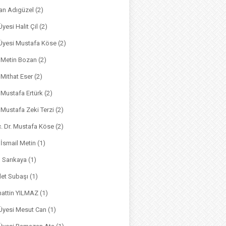
an Adıgüzel
(2)
Üyesi Halit Çil
(2)
. Üyesi Mustafa Köse
(2)
. Metin Bozan
(2)
. Mithat Eser
(2)
. Mustafa Ertürk
(2)
. Mustafa Zeki Terzi
(2)
ç. Dr. Mustafa Köse
(2)
 İsmail Metin
(1)
m Sarıkaya
(1)
det Subaşı
(1)
hattin YILMAZ
(1)
 Üyesi Mesut Can
(1)