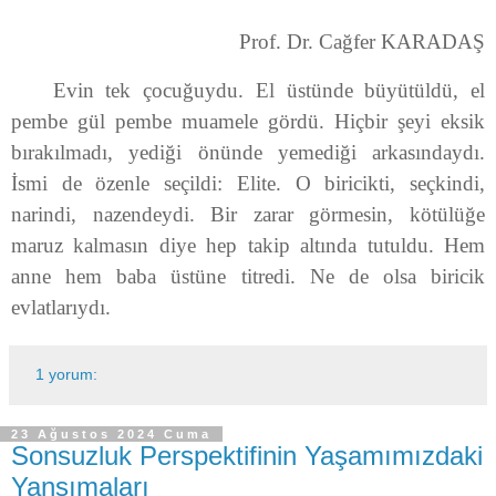
Prof. Dr. Cağfer KARADAŞ
Evin tek çocuğuydu. El üstünde büyütüldü, el
pembe gül pembe muamele gördü. Hiçbir şeyi eksik
bırakılmadı, yediği önünde yemediği arkasındaydı.
İsmi de özenle seçildi: Elite. O biricikti, seçkindi,
narindi, nazendeydi. Bir zarar görmesin, kötülüğe
maruz kalmasın diye hep takip altında tutuldu. Hem
anne hem baba üstüne titredi. Ne de olsa biricik
evlatlarıydı.
1 yorum:
23 Ağustos 2024 Cuma
Sonsuzluk Perspektifinin Yaşamımızdaki
Yansımaları