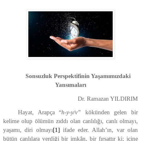
Sonsuzluk Perspektifinin Yaşamımızdaki
Yansımaları
Dr. Ramazan YILDIRIM
Hayat, Arapça “
h-y-y/v”
kökünden gelen bir
kelime olup ölümün zıddı olan canlılığı, canlı olmayı,
yaşamı, diri olmayı
[1]
ifade eder. Allah’ın, var olan
bütün canlılara verdiği bir imkân, bir fırsattır ki; içine