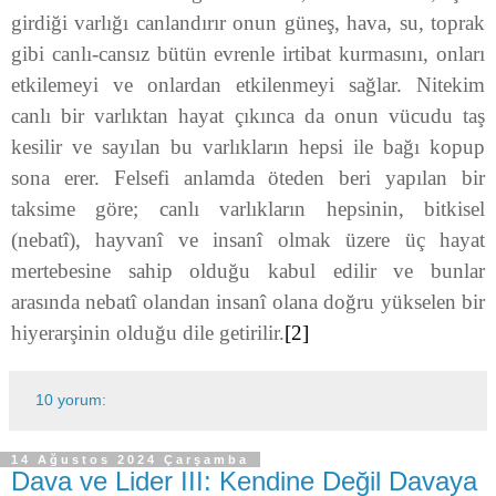
girdiği varlığı canlandırır onun güneş, hava, su, toprak
gibi canlı-cansız bütün evrenle irtibat kurmasını, onları
etkilemeyi ve onlardan etkilenmeyi sağlar. Nitekim
canlı bir varlıktan hayat çıkınca da onun vücudu taş
kesilir ve sayılan bu varlıkların hepsi ile bağı kopup
sona erer. Felsefi anlamda öteden beri yapılan bir
taksime göre; canlı varlıkların hepsinin, bitkisel
(nebatî), hayvanî ve insanî olmak üzere üç hayat
mertebesine sahip olduğu kabul edilir ve bunlar
arasında nebatî olandan insanî olana doğru yükselen bir
hiyerarşinin olduğu dile getirilir.
[2]
10 yorum:
14 Ağustos 2024 Çarşamba
Dava ve Lider III: Kendine Değil Davaya