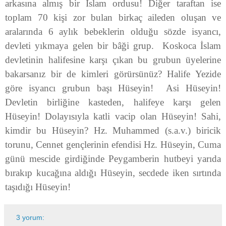
arkasına almış bir İslam ordusu! Diğer taraftan ise
toplam 70 kişi zor bulan birkaç aileden oluşan ve
aralarında 6 aylık bebeklerin olduğu sözde isyancı,
devleti yıkmaya gelen bir bâği grup. Koskoca İslam
devletinin halifesine karşı çıkan bu grubun üyelerine
bakarsanız bir de kimleri görürsünüz? Halife Yezide
göre isyancı grubun başı Hüseyin! Asi Hüseyin!
Devletin birliğine kasteden, halifeye karşı gelen
Hüseyin! Dolayısıyla katli vacip olan Hüseyin! Sahi,
kimdir bu Hüseyin? Hz. Muhammed (s.a.v.) biricik
torunu, Cennet gençlerinin efendisi Hz. Hüseyin, Cuma
günü mescide girdiğinde Peygamberin hutbeyi yarıda
bırakıp kucağına aldığı Hüseyin, secdede iken sırtında
taşıdığı Hüseyin!
3 yorum: