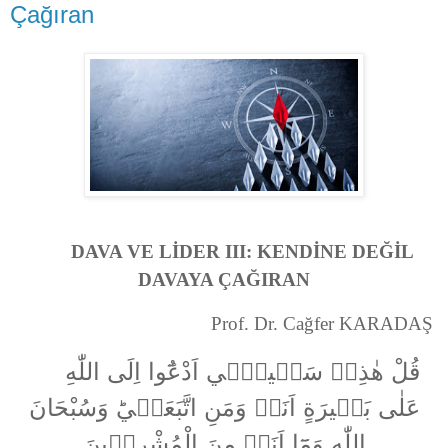
Çağıran
DAVA VE LİDER III: KENDİNE DEĞİL
DAVAYA ÇAĞIRAN
Prof. Dr. Cağfer KARADAŞ
قُلْ هٰذِهٖ سَبٖيلٖٓي اَدْعُٓوا اِلَى اللّٰهِ
عَلٰى بَصٖيرَةٍ اَنَا۬ وَمَنِ اتَّبَعَنٖيؕ وَسُبْحَانَ
اللّٰهِ وَمَٓا اَنَا۬ مِنَ الْمُشْرِكٖينَ