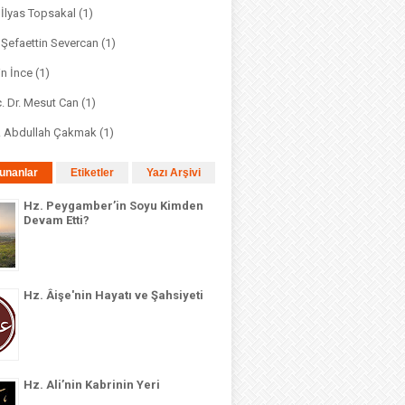
. İlyas Topsakal
(1)
. Şefaettin Severcan
(1)
in İnce
(1)
. Dr. Mesut Can
(1)
r. Abdullah Çakmak
(1)
unanlar
Etiketler
Yazı Arşivi
Hz. Peygamber’in Soyu Kimden
Devam Etti?
Hz. Âişe'nin Hayatı ve Şahsiyeti
Hz. Ali’nin Kabrinin Yeri