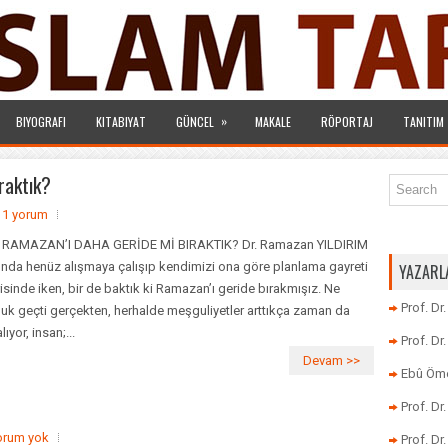
»
BIYOGRAFI
KITABIYAT
GÜNCEL
MAKALE
RÖPORTAJ
TANITIM
raktık?
1 yorum
 RAMAZAN’I DAHA GERİDE Mİ BIRAKTIK? Dr. Ramazan YILDIRIM
ında henüz alışmaya çalışıp kendimizi ona göre planlama gayreti
YAZARL
risinde iken, bir de baktık ki Ramazan’ı geride bırakmışız. Ne
Prof. Dr
uk geçti gerçekten, herhalde meşguliyetler arttıkça zaman da
lıyor, insan;...
Prof. D
Devam >>
Ebû Öme
Prof. D
orum yok
Prof. Dr