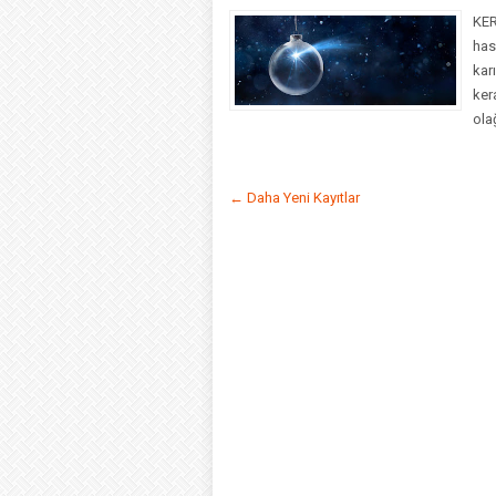
KER
has
kar
ker
olağ
← Daha Yeni Kayıtlar