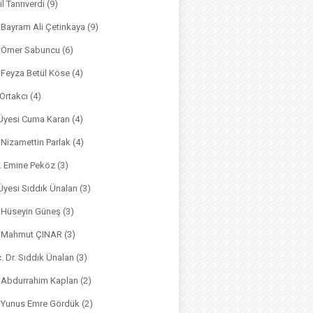
il Tanrıverdi
(9)
. Bayram Ali Çetinkaya
(9)
. Ömer Sabuncu
(6)
. Feyza Betül Köse
(4)
 Ortakcı
(4)
. Üyesi Cuma Karan
(4)
. Nizamettin Parlak
(4)
r. Emine Peköz
(3)
 Üyesi Sıddık Ünalan
(3)
. Hüseyin Güneş
(3)
r. Mahmut ÇINAR
(3)
. Dr. Sıddık Ünalan
(3)
. Abdurrahim Kaplan
(2)
. Yunus Emre Gördük
(2)