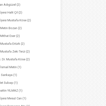
an Adıgüzel
(2)
Üyesi Halit Çil
(2)
. Üyesi Mustafa Köse
(2)
. Metin Bozan
(2)
. Mithat Eser
(2)
. Mustafa Ertürk
(2)
. Mustafa Zeki Terzi
(2)
ç. Dr. Mustafa Köse
(2)
 İsmail Metin
(1)
m Sarıkaya
(1)
det Subaşı
(1)
hattin YILMAZ
(1)
 Üyesi Mesut Can
(1)