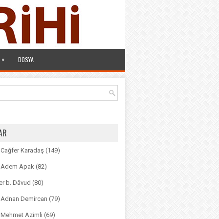
»
DOSYA
AR
. Cağfer Karadaş
(149)
r. Adem Apak
(82)
r b. Dâvud
(80)
r. Adnan Demircan
(79)
. Mehmet Azimli
(69)