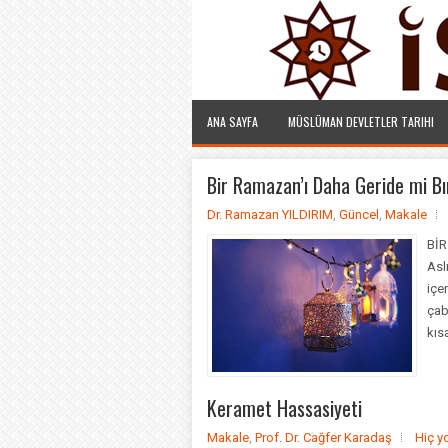
ANA SAYFA
MÜSLÜMAN DEVLETLER TARIHI
Bir Ramazan’ı Daha Geride mi Bı
Dr. Ramazan YILDIRIM
,
Güncel
,
Makale
BİR
Asl
içe
çab
kısa
Keramet Hassasiyeti
Makale
,
Prof. Dr. Cağfer Karadaş
Hiç y