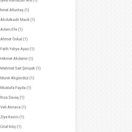
. Üyesi Ramazan Ata
(1)
hmet Altuntaş
(1)
. Abdulkadir Macit
(1)
. Adem Efe
(1)
. Ahmet Önkal
(1)
. Fatih Yahya Ayaz
(1)
. Hikmet Akdemir
(1)
r. Mehmet Sait Şimşek
(1)
r. Murat Akgündüz
(1)
. Mustafa Fayda
(1)
. Rıza Savaş
(1)
. Veli Atmaca
(1)
. Ziya Kazıcı
(1)
 Ünal Kılıç
(1)