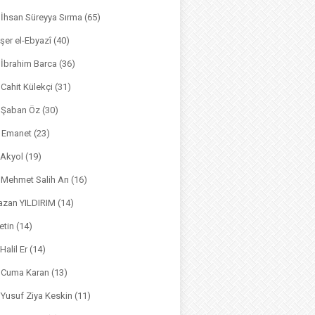
. İhsan Süreyya Sırma
(65)
şer el-Ebyazî
(40)
 İbrahim Barca
(36)
. Cahit Külekçi
(31)
. Şaban Öz
(30)
l Emanet
(23)
 Akyol
(19)
. Mehmet Salih Arı
(16)
azan YILDIRIM
(14)
etin
(14)
Halil Er
(14)
. Cuma Karan
(13)
. Yusuf Ziya Keskin
(11)