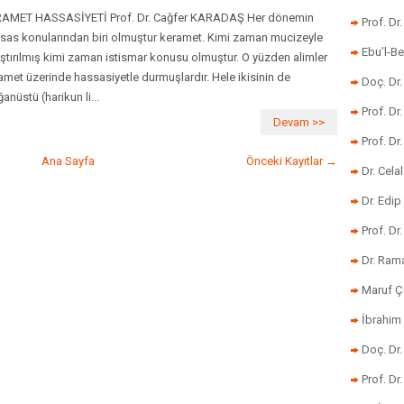
AMET HASSASİYETİ Prof. Dr. Cağfer KARADAŞ Her dönemin
Prof. Dr
sas konularından biri olmuştur keramet. Kimi zaman mucizeyle
Ebu’l-Be
ıştırılmış kimi zaman istismar konusu olmuştur. O yüzden alimler
amet üzerinde hassasiyetle durmuşlardır. Hele ikisinin de
Doç. Dr.
anüstü (harikun li...
Prof. Dr
Devam >>
Prof. Dr
Ana Sayfa
Önceki Kayıtlar →
Dr. Cela
Dr. Edip
Prof. Dr
Dr. Ram
Maruf Ç
İbrahim 
Doç. Dr
Prof. Dr