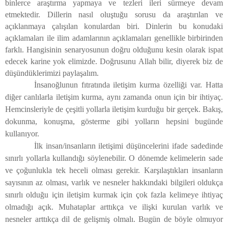
binlerce araştırma yapmaya ve tezleri ileri sürmeye devam
etmektedir. Dillerin nasıl oluştuğu sorusu da araştırılan ve
açıklanmaya çalışılan konulardan biri. Dinlerin bu konudaki
açıklamaları ile ilim adamlarının açıklamaları genellikle birbirinden
farklı. Hangisinin senaryosunun doğru olduğunu kesin olarak ispat
edecek karine yok elimizde. Doğrusunu Allah bilir, diyerek biz de
düşündüklerimizi paylaşalım.
İnsanoğlunun fıtratında iletişim kurma özelliği var. Hatta
diğer canlılarla iletişim kurma, aynı zamanda onun için bir ihtiyaç.
Hemcinsleriyle de çeşitli yollarla iletişim kurduğu bir gerçek. Bakış,
dokunma, konuşma, gösterme gibi yolların hepsini bugünde
kullanıyor.
İlk insan/insanların iletişimi düşüncelerini ifade sadedinde
sınırlı yollarla kullandığı söylenebilir. O dönemde kelimelerin sade
ve çoğunlukla tek heceli olması gerekir. Karşılaştıkları insanların
sayısının az olması, varlık ve nesneler hakkındaki bilgileri oldukça
sınırlı olduğu için iletişim kurmak için çok fazla kelimeye ihtiyaç
olmadığı açık. Muhataplar arttıkça ve ilişki kurulan varlık ve
nesneler arttıkça dil de gelişmiş olmalı. Bugün de böyle olmuyor