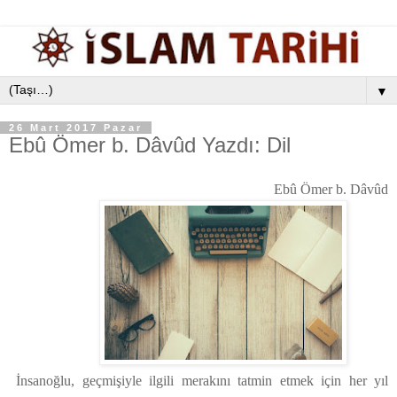
▼
26 Mart 2017 Pazar
Ebû Ömer b. Dâvûd Yazdı: Dil
Ebû Ömer b. Dâvûd
İnsanoğlu, geçmişiyle ilgili merakını tatmin etmek için her yıl