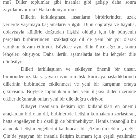
mu? Diller toplumlar gibi insanlar gibi gelişip daha sonra
zayıflamıyor mu? Hatta ölmüyor mu?
Dillerin farklılaşması, insanların birbirlerinden uzak
yerlerde yaşamaya başlamalarıyla ilgili. Dilin coğrafya ve hayatla,
dolayısıyla kültürle doğrudan ilişkisi olduğu için bir bünyenin
parçaları birbirlerinden uzaklaştıkça dil de yeni bir yol olarak
varlığını devam ettiriyor. Böylece aynı dilin önce ağızları, sonra
lehçeleri oluşuyor. Daha ileriki aşamalarda ise bu lehçeler dile
dönüşüyor.
Dilleri farklılaştıran ve etkileyen önemli bir unsur,
birbirinden uzakta yaşayan insanların ilişki kurmaya başladıklarında
dillerinin birbirinden etkilenmesi ve yeni bir karışımın ortaya
çıkmasıdır. Böylece toplulukların her yeni ilişkisi diller üzerinde
etkiler doğurarak onları yeni bir dile doğru eviriyor.
Nihayet insanların iletişim için kullandıkları en önemli
araçlardan biri olan dil, birbirleriyle iletişim kurmalarını zorlaştıran,
hatta engelleyen bir özelliği de bürünebiliyor. Henüz insanoğlu bu
alandaki iletişim engellerini kaldıracak bir çözüm üretebilmiş değil.
Çin’de yaşayan bir insanla iletişim kurmam için çeşitli yazılımlar