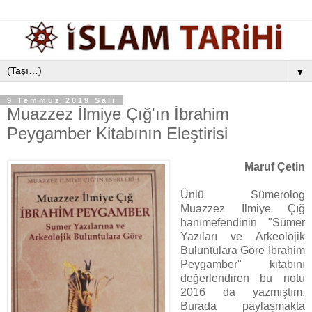
▼
9 Temmuz 2019 Salı
Muazzez İlmiye Çığ'ın İbrahim
Peygamber Kitabının Eleştirisi
Maruf Çetin
Ünlü Sümerolog
Muazzez İlmiye Çığ
hanımefendinin "Sümer
Yazıları ve Arkeolojik
Buluntulara Göre İbrahim
Peygamber" kitabını
değerlendiren bu notu
2016 da yazmıştım.
Burada paylaşmakta