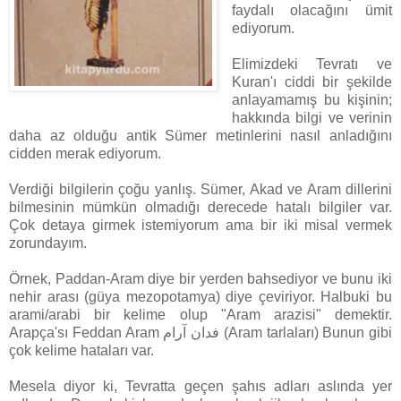
faydalı olacağını ümit
ediyorum.
Elimizdeki Tevratı ve
Kuran'ı ciddi bir şekilde
anlayamamış bu kişinin;
hakkında bilgi ve verinin
daha az olduğu antik Sümer metinlerini nasıl anladığını
cidden merak ediyorum.
Verdiği bilgilerin çoğu yanlış. Sümer, Akad ve Aram dillerini
bilmesinin mümkün olmadığı derecede hatalı bilgiler var.
Çok detaya girmek istemiyorum ama bir iki misal vermek
zorundayım.
Örnek, Paddan-Aram diye bir yerden bahsediyor ve bunu iki
nehir arası (güya mezopotamya) diye çeviriyor. Halbuki bu
arami/arabi bir kelime olup "Aram arazisi" demektir.
Arapça'sı Feddan Aram فدان آرام (Aram tarlaları) Bunun gibi
çok kelime hataları var.
Mesela diyor ki, Tevratta geçen şahıs adları aslında yer