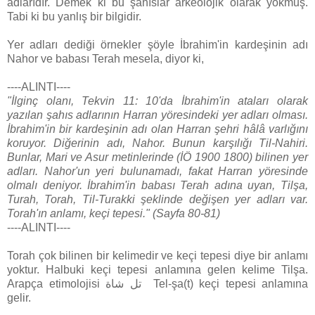
adlarıdır. Demek ki bu şahıslar arkeolojik olarak yokmuş.
Tabi ki bu yanlış bir bilgidir.
Yer adları dediği örnekler şöyle İbrahim'in kardeşinin adı
Nahor ve babası Terah mesela, diyor ki,
----ALINTI----
"İlginç olanı, Tekvin 11: 10'da İbrahim'in ataları olarak
yazılan şahıs adlarının Harran yöresindeki yer adları olması.
İbrahim'in bir kardeşinin adı olan Harran şehri hâlâ varlığını
koruyor. Diğerinin adı, Nahor. Bunun karşılığı Til-Nahiri.
Bunlar, Mari ve Asur metinlerinde (İÖ 1900 1800) bilinen yer
adları. Nahor'un yeri bulunamadı, fakat Harran yöresinde
olmalı deniyor. İbrahim'in babası Terah adına uyan, Tilşa,
Turah, Torah, Til-Turakki şeklinde değişen yer adları var.
Torah'ın anlamı, keçi tepesi." (Sayfa 80-81)
----ALINTI----
Torah çok bilinen bir kelimedir ve keçi tepesi diye bir anlamı
yoktur. Halbuki keçi tepesi anlamına gelen kelime Tilşa.
Arapça etimolojisi تل شاة Tel-şa(t) keçi tepesi anlamına
gelir.