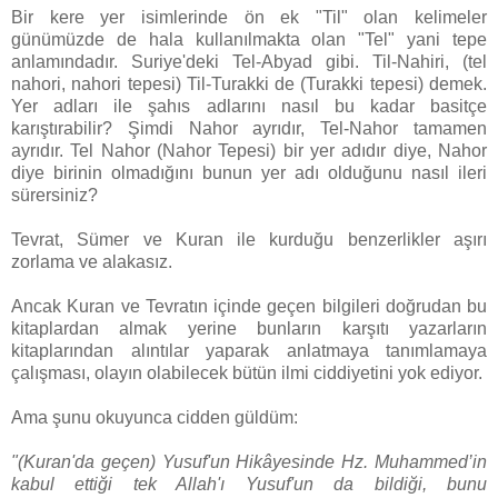
Bir kere yer isimlerinde ön ek "Til" olan kelimeler
günümüzde de hala kullanılmakta olan "Tel" yani tepe
anlamındadır. Suriye'deki Tel-Abyad gibi. Til-Nahiri, (tel
nahori, nahori tepesi) Til-Turakki de (Turakki tepesi) demek.
Yer adları ile şahıs adlarını nasıl bu kadar basitçe
karıştırabilir? Şimdi Nahor ayrıdır, Tel-Nahor tamamen
ayrıdır. Tel Nahor (Nahor Tepesi) bir yer adıdır diye, Nahor
diye birinin olmadığını bunun yer adı olduğunu nasıl ileri
sürersiniz?
Tevrat, Sümer ve Kuran ile kurduğu benzerlikler aşırı
zorlama ve alakasız.
Ancak Kuran ve Tevratın içinde geçen bilgileri doğrudan bu
kitaplardan almak yerine bunların karşıtı yazarların
kitaplarından alıntılar yaparak anlatmaya tanımlamaya
çalışması, olayın olabilecek bütün ilmi ciddiyetini yok ediyor.
Ama şunu okuyunca cidden güldüm:
"(Kuran'da geçen) Yusuf'un Hikâyesinde Hz. Muhammed’in
kabul ettiği tek Allah'ı Yusuf'un da bildiği, bunu