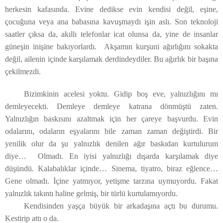
herkesin kafasında. Evine dedikse evin kendisi değil, eşine,
çocuğuna veya ana babasına kavuşmaydı işin aslı. Son teknoloji
saatler çıksa da, akıllı telefonlar icat olunsa da, yine de insanlar
güneşin inişine bakıyorlardı. Akşamın kurşuni ağırlığını sokakta
değil, ailenin içinde karşılamak derdindeydiler. Bu ağırlık bir başına
çekilmezdi.
Bizimkinin acelesi yoktu. Gidip boş eve, yalnızlığını mı
demleyecekti. Demleye demleye katrana dönmüştü zaten.
Yalnızlığın baskısını azaltmak için her çareye başvurdu. Evin
odalarını, odaların eşyalarını bile zaman zaman değiştirdi. Bir
yenilik olur da şu yalnızlık denilen ağır baskıdan kurtulurum
diye… Olmadı. En iyisi yalnızlığı dışarda karşılamak diye
düşündü. Kalabalıklar içinde… Sinema, tiyatro, biraz eğlence…
Gene olmadı. İçine yatmıyor, yetişme tarzına uymuyordu. Fakat
yalnızlık takıntı haline gelmiş, bir türlü kurtulamıyordu.
Kendisinden yaşça büyük bir arkadaşına açtı bu durumu.
Kestirip attı o da.