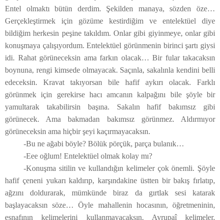
Entel olmaktı bütün derdim. Şekilden manaya, sözden öze…
Gerçekleştirmek için gözüme kestirdiğim ve entelektüel diye
bildiğim herkesin peşine takıldım. Onlar gibi giyinmeye, onlar gibi
konuşmaya çalışıyordum. Entelektüel görünmenin birinci şartı giysi
idi. Rahat görüneceksin ama farkın olacak… Bir fular takacaksın
boynuna, rengi kimsede olmayacak. Saçınla, sakalınla kendini belli
edeceksin. Kravat takıyorsan bile hafif aykırı olacak. Farklı
görünmek için gerekirse hacı amcanın kalpağını bile şöyle bir
yamultarak takabilirsin başına. Sakalın hafif bakımsız gibi
görünecek. Ama bakmadan bakımsız görünmez. Aldırmıyor
görüneceksin ama hiçbir şeyi kaçırmayacaksın.
-Bu ne ağabi böyle? Bölük pörçük, parça bulanık…
-Eee oğlum! Entelektüel olmak kolay mı?
-Konuşma sitilin ve kullandığın kelimeler çok önemli. Şöyle
hafif çeneni yukarı kaldırıp, karşındakine üstten bir bakış fırlatıp,
ağzını doldurarak, mümkünde biraz da gırtlak sesi katarak
başlayacaksın söze… Öyle mahallenin hocasının, öğretmeninin,
esnafının kelimelerini kullanmayacaksın. Avrupaî kelimeler.