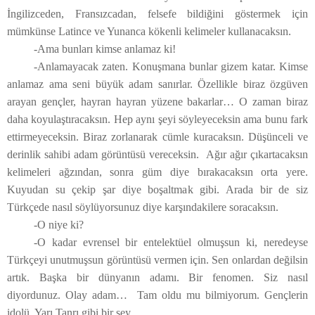
İngilizceden, Fransızcadan, felsefe bildiğini göstermek için
mümkünse Latince ve Yunanca kökenli kelimeler kullanacaksın.
-Ama bunları kimse anlamaz ki!
-Anlamayacak zaten. Konuşmana bunlar gizem katar. Kimse
anlamaz ama seni büyük adam sanırlar. Özellikle biraz özgüven
arayan gençler, hayran hayran yüzene bakarlar… O zaman biraz
daha koyulaştıracaksın. Hep aynı şeyi söyleyeceksin ama bunu fark
ettirmeyeceksin. Biraz zorlanarak cümle kuracaksın. Düşünceli ve
derinlik sahibi adam görüntüsü vereceksin. Ağır ağır çıkartacaksın
kelimeleri ağzından, sonra güm diye bırakacaksın orta yere.
Kuyudan su çekip şar diye boşaltmak gibi. Arada bir de siz
Türkçede nasıl söylüyorsunuz diye karşındakilere soracaksın.
-O niye ki?
-O kadar evrensel bir entelektüel olmuşsun ki, neredeyse
Türkçeyi unutmuşsun görüntüsü vermen için. Sen onlardan değilsin
artık. Başka bir dünyanın adamı. Bir fenomen. Siz nasıl
diyordunuz. Olay adam… Tam oldu mu bilmiyorum. Gençlerin
idolü. Yarı Tanrı gibi bir şey…