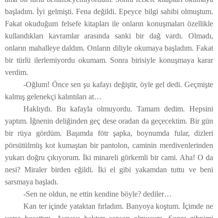
başladım. İyi gelmişti. Fena değildi. Epeyce bilgi sahibi olmuştum.
Fakat okuduğum felsefe kitapları ile onların konuşmaları özellikle
kullandıkları kavramlar arasında sanki bir dağ vardı. Olmadı,
onların mahalleye daldım. Onların diliyle okumaya başladım. Fakat
bir türlü ilerlemiyordu okumam. Sonra birisiyle konuşmaya karar
verdim.
-Oğlum! Önce sen şu kafayı değiştir, öyle gel dedi. Geçmişte
kalmış gelenekçi kalıntıları at…
Haklıydı. Bu kafayla olmuyordu. Tamam dedim. Hepsini
yaptım. İğnenin deliğinden geç dese oradan da geçecektim. Bir gün
bir rüya gördüm. Başımda fötr şapka, boynumda fular, dizleri
pörsütülmüş kot kumaştan bir pantolon, caminin merdivenlerinden
yukarı doğru çıkıyorum. İki minareli görkemli bir cami. Aha! O da
nesi? Miraler birden eğildi. İki el gibi yakamdan tuttu ve beni
sarsmaya başladı.
-Sen ne oldun, ne ettin kendine böyle? dediler…
Kan ter içinde yataktan fırladım. Banyoya koştum. İçimde ne