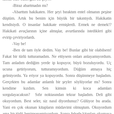
-Biraz abartmadın mı?
-Abarttım hakikaten. Her şeyi bıraktım entel olmanın peşine
düştüm. Artık bu benim için büyük bir takıntıydı. Hakikatin
kendisiydi. O insanlar hakikate ermişlerdi. Ermek ne demek!?
Hakikati avuçlarının içine almışlar, avurtlarında istedikleri gibi
evirip çeviriyorlardı.
-Vay be!
-Ben de tam öyle dedim. Vay be! Bunlar gibi bir olabilsem!
Fakat bir türlü tutturamadım. Ne ettiysem onları anlayamıyordum.
Tam anladım dediğim yerde ip kopuyor, büyü bozuluyordu. Uç
ucuna getiriyorum, tutturamıyordum. Düğüm atmaya hiç
gelmiyordu. Ya eriyor ya kopuyordu. Sonra düşünmeye başladım.
Gerçekten bu adamlar anlamlı bir şeyler söylüyorlar mı? Sonra
kendime kızdım. Sen kimsin ki koca adamları
sorgulayacaksın? Sıfır noktasından tekrar başladım. Deli gibi
okuyordum. Best seler, siz nasıl diyordunuz? Gülüyor bu arada.
Yani en çok okunan kitapların müdavimi olmuştum. Okuyordum
ama bir türlü benimseyemiyordum. Sonra felsefe kitapları okumaya