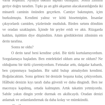
varsa boşattım. Aynaya baktım sapsarı olmuşum. Sonra zihnimi
geriye doğru taradım. Tıpkı şu an gibi akşamın alacakaranlığında iki
minareli caminin önünden geçerken. Camiye bakmıştım, içim
burkulmuştu. Kendimi yalnız ve kötü hissetmiştim. İnsanlar
çıkıyorlardı camiden, yüzlerinde mutluluk. Birden sırtımı döndüm
ve oradan uzaklaştım. İçimde bir şeyler eridi ve aktı. Rüzgarda
kaldım, üşüttüm diye düşündüm. Attım gördüklerimi zihninim en
derin tarafına.
Sonra ne oldu?
O derin taraf beni kendine çekti. Bir türlü kurtulamıyordum.
Sorgulamaya başladım. Ben entelektüel oldum ama ne oldum? Ne
olduğumu bir türlü çözemiyordum. Fırtınalar arttı, dalgalar kabardı,
ben çırpınmaya başladım. Bir sahil bulup atmalıydım kendimi.
Boğulacaktım. Sonu gelmez bir denizde boşuna kulaç çekiyordum.
Hâlbuki denizin kıyı tarafı daha güvenli ve daha dingindi. Ben ise
maceraya kapılmış, ortada kalmıştım. Artık takatim yetmiyordu.
Sahile yakın dingin yerde durmak en akıllıcaydı. Oradan denizi
anlamak ve anlamlandırmak da daha kolay ve mümkündü.