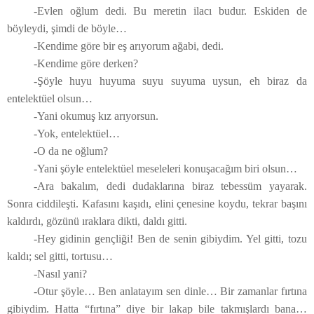
-Evlen oğlum dedi. Bu meretin ilacı budur. Eskiden de
böyleydi, şimdi de böyle…
-Kendime göre bir eş arıyorum ağabi, dedi.
-Kendime göre derken?
-Şöyle huyu huyuma suyu suyuma uysun, eh biraz da
entelektüel olsun…
-Yani okumuş kız arıyorsun.
-Yok, entelektüel…
-O da ne oğlum?
-Yani şöyle entelektüel meseleleri konuşacağım biri olsun…
-Ara bakalım, dedi dudaklarına biraz tebessüm yayarak.
Sonra ciddileşti. Kafasını kaşıdı, elini çenesine koydu, tekrar başını
kaldırdı, gözünü ıraklara dikti, daldı gitti.
-Hey gidinin gençliği! Ben de senin gibiydim. Yel gitti, tozu
kaldı; sel gitti, tortusu…
-Nasıl yani?
-Otur şöyle… Ben anlatayım sen dinle… Bir zamanlar fırtına
gibiydim. Hatta “fırtına” diye bir lakap bile takmışlardı bana…