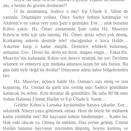
mu, a benim iki gözüm dostlarım?!
O da unutmamış. Sadece o mu? Eşi Ubade b. Sâmit de
yanında. Düşmüşler yollara. Önce Suriye fethine katılmışlar ve
Akdeniz’e en yakın yere yani Şam’a gelmişler. Eee… artık buradan
Kıbrıs yakın. Hz. Ömer zamanında Şam valisi Hz. Muaviye
Kıbrıs’ın fethi için izin istemiş. Hz. Ömer, deniz seferi yok demiş.
Korkarmış askerin denizde telef olacağından o koca Halife…
Askerine karşı o kadar müşfik. Denizleri tehlikeli bulurmuş,
anlaşılan. Eee.. Deniz bu, derin mi derin, dalgası engin… Fakat Hz.
Muaviye’nin kafasında Kıbrıs son derece stratejik bir yer. Devletin
selameti ve emniyeti için mutlaka alınması lazım bir ada burası. Bu
gün dahi öyle değil mi dostlar? Dünyanın adeta nabız bölgelerinden
biri.
Hz. Muaviye, üçüncü halife Hz. Osman’ı razı etmiş ve izni
koparmış. Hz. Osman da şartlı izin vermiş ona: Sadece gönüllüler
katılacak bu sefere. Kim dersiniz ilk gönüllüler. İlk safta 80’lik nine
Sultan Halamız Ümmü Harâm ve Eşi Übade b. Samit…
Gelirler Kıbrıs’a Larnaka kıyılarından karaya çıkarlar. Eee...
seksenlik Nineyi yaya götürmek olmaz. Hem de böyle bir mübarek
kadın yürütülür mü? Bir hayvanın üstüne bindirmişler… Kader bu.
Hak vaki olacak ya. Olmuş da nitekim. Dua yerine gelmiş. Ümmü
Harâm halamız hayvanın üzerinden düşmüş, boynu kırılmış ve