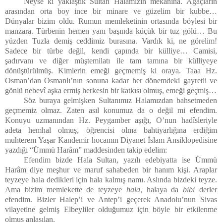
Neyse ki yaklaştık Sultan Halamızın mekânına. Ağaçların
arasından orta boy ince bir minare ve güzelim bir kubbe…
Dünyalar bizim oldu. Rumun memleketinin ortasında böylesi bir
manzara. Türbenin hemen yanı başında küçük bir tuz gölü… Bu
yüzden Tuzla demiş ceddimiz burasına. Vardık ki, ne görelim!
Sadece bir türbe değil, kendi çapında bir külliye… Camisi,
şadırvanı ve diğer müştemilatı ile tam tamına bir külliyeye
dönüştürülmüş. Kimlerin emeği geçmemiş ki oraya. Taaa Hz.
Osman’dan Osmanlı’nın sonuna kadar her dönemdeki gayretli ve
gönlü nebevî aşka ermiş herkesin bir katkısı olmuş, emeği geçmiş…
Söz buraya gelmişken Sultanımız Halamızdan bahsetmeden
geçmemiz olmaz. Zaten asıl konumuz da o değil mi efendim.
Konuyu uzmanından Hz. Peygamber aşığı, O’nun hadîsleriyle
adeta hemhal olmuş, öğrencisi olma bahtiyarlığına erdiğim
muhterem Yaşar Kandemir hocamın Diyanet İslam Ansiklopedisine
yazdığı “Ümmü Harâm” maddesinden takip edelim:
Efendim bizde Hala Sultan, yazılı edebiyatta ise Ümmü
Harâm diye meşhur ve maruf sahabeden bir hanım kişi. Araplar
teyzeye hala dedikleri için hala kalmış namı. Aslında bizdeki teyze.
Ama bizim memlekette de teyzeye
hala
, halaya da
bibi
derler
efendim. Bizler Halep’i ve Antep’i geçerek Anadolu’nun Sivas
vilayetine gelmiş Elbeyliler olduğumuz için böyle bir etkilenme
olmuş anlaşılan.