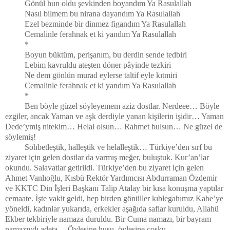
Gönül hun oldu şevkinden boyandım Ya Rasulallah
Nasıl bilmem bu nirana dayandım Ya Rasulallah
Ezel bezminde bir dinmez figandım Ya Rasulallah
Cemalinle ferahnak et ki yandım Ya Rasulallah
*
Boyun büktüm, perişanım, bu derdin sende tedbiri
Lebim kavruldu ateşten döner pâyinde tezkiri
Ne dem gönlün murad eylerse taltif eyle kıtmiri
Cemalinle ferahnak et ki yandım Ya Rasulallah
*
Ben böyle güzel söyleyemem aziz dostlar. Nerdeee… Böyle
ezgiler, ancak Yaman ve aşk derdiyle yanan kişilerin işidir… Yaman
Dede’ymiş nitekim… Helal olsun… Rahmet bulsun… Ne güzel de
söylemiş!
Sohbetleştik, halleştik ve helalleştik… Türkiye’den sırf bu
ziyaret için gelen dostlar da varmış meğer, buluştuk. Kur’an’lar
okundu. Salavatlar getirildi. Türkiye’den bu ziyaret için gelen
Ahmet Vanlıoğlu, Kısbü Rektör Yardımcısı Abdurraman Özdemir
ve KKTC Din İşleri Başkanı Talip Atalay bir kısa konuşma yaptılar
cemaate. İşte vakit geldi, hep birden gönüller kıblegahımız Kabe’ye
yöneldi, kadınlar yukarıda, erkekler aşağıda saflar kuruldu, Allahü
Ekber tekbiriyle namaza duruldu. Bir Cuma namazı, bir bayram
namazıydı adeta… Öylesine huşu, öylesine coşku…