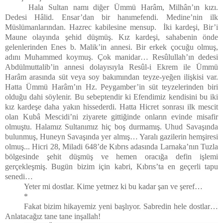
Hala Sultan namı diğer Ümmü Harâm, Milhân’ın kızı.
Dedesi Hâlid. Ensar’dan bir hanımefendi. Medine’nin ilk
Müslümanlarından. Hazrec kabilesine mensup. İki kardeşi, Bir’i
Maune olayında şehid düşmüş. Kız kardeşi, sahabenin önde
gelenlerinden Enes b. Malik’in annesi. Bir erkek çocuğu olmuş,
adını Muhammed koymuş. Çok manidar…
Resûlullah’ın dedesi
Abdülmuttalib’in annesi dolayısıyla Resûl-i Ekrem ile Ümmü
Harâm arasında süt veya soy bakımından teyze-yeğen ilişkisi var.
Hatta Ümmü Harâm’ın Hz. Peygamber’in süt teyzelerinden biri
olduğu dahi söylenir. Bu sebeptendir ki Efendimiz kendisini bu iki
kız kardeşe daha yakın hissederdi. Hatta Hicret sonrası ilk mescit
olan Kubâ Mescidi’ni ziyarete gittiğinde onların evinde misafir
olmuştu. Halamız Sultanımız hiç boş durmamış.
Uhud Savaşında
bulunmuş, Huneyn Savaşında yer almış… Yaralı gazilerin hemşiresi
olmuş... Hicri
28, Miladi 648’de Kıbrıs adasında Larnaka’nın Tuzla
bölgesinde şehit düşmüş ve hemen oracığa defin işlemi
gerçekleşmiş. Bugün bizim için kabri, Kıbrıs’ta en geçerli tapu
senedi…
Yeter mi dostlar. Kime yetmez ki bu kadar şan ve şeref…
*
Fakat bizim hikayemiz yeni başlıyor. Sabredin hele dostlar…
Anlatacağız tane tane inşallah!