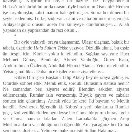
kavuşmuş. Kaçırılır mı böyle bir hazine. Hz. Peygamber’in
Halası’nın kabrini bulur da orasını öyle bırakır mı Osmanlı? Hemen
işe koyulmuşlar, kabri mamur hale getirmişler. Sonra her dönem bir
şeyler eklenmiş: Türbe, şadırvan, cami ve daha bir nice müştemilat.
Anlayacağınız orasını adeta bir külliyeye döndürmüşler… Allah
yapandan da yaptırandan da razı olsun…
*
Bir öyle vaktiydi, oraya ulaşmamız. Ulaşır ulaşmaz, baktık bir
tabela, üzerinde
Hala Sultan Tekke
yazıyor. Dizildik altına, bu eşsiz
ânı tespit için. Kimler yoktu ki efendim. Sağdan sayayım: Hacı
Mehmet Günay, Bendeniz, Ahmet Vanlıoğlu, Ömer Kara,
Abdurrahman Özdemir, Abdullah Hikmet Atan… Yeter mi efendim.
Yetsin şimdilik… Daha nice kişilerle nice ziyaretlere…
Kıbrıs Din İşleri Başkanı Talip Atalay bey de oraya gelmişler.
Oturduk sohbet ettik. Merak ettik, sorduk: Burasının statüsü nedir?
Ne zamandan beri ziyaret edilir? Efendim eskiden ziyaret
edilemezmiş. Rumlar izin vermezmiş. Büyük gayret ve çabalar
sonucu izin çıkartılmış. Ancak yılda üç kere: İki bayram ve Mevlit
kandili. Sevinerek öğrendik ki, Kıbrıs’ın yerli olanlarına Rumlar
geçiş izni verdiklerinden neredeyse her Cuma bir gurup buraya gelir
ve Cuma namazı kılarlar. Zaten Larnaka’da göçmen Arap
Müslümanların var olduğunu da öğrendik. Anlayacağınız her Cuma
şen burası dostlar… Yetim ve mahzun değil Sultan Halamız…