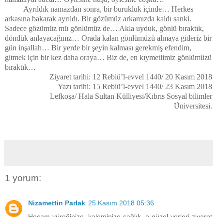
Ayrıldık namazdan sonra, bir burukluk içinde… Herkes
arkasına bakarak ayrıldı. Bir gözümüz arkamızda kaldı sanki.
Sadece gözümüz mü gönlümüz de… Akla uyduk, gönlü bıraktık,
döndük anlayacağınız… Orada kalan gönlümüzü almaya gideriz bir
gün inşallah… Bir yerde bir şeyin kalması gerekmiş efendim,
gitmek için bir kez daha oraya… Biz de, en kıymetlimiz gönlümüzü
bıraktık…
Ziyaret tarihi: 12 Rebiü’l-evvel 1440/ 20 Kasım 2018
Yazı tarihi: 15 Rebiü’l-evvel 1440/ 23 Kasım 2018
Lefkoşa/ Hala Sultan Külliyesi/Kıbrıs Sosyal bilimler
Üniversitesi.
1 yorum:
Nizamettin Parlak
25 Kasım 2018 05:36
Hocam yüreğinize, kaleminize sağlık, o güzel yerleri ziyaret