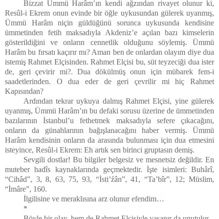
Bizzat Ümmü Harâm’ın kendi ağzından rivayet olunur ki,
Resûl-i Ekrem onun evinde bir öğle uykusundan gülerek uyanmış,
Ümmü Harâm niçin güldüğünü sorunca uykusunda kendisine
ümmetinden fetih maksadıyla Akdeniz’e açılan bazı kimselerin
gösterildiğini ve onların cennetlik olduğunu söylemiş. Ümmü
Harâm bu fırsatı kaçırır mı? Aman ben de onlardan olayım diye dua
istemiş Rahmet Elçisinden. Rahmet Elçisi bu, süt teyzeciği dua ister
de, geri çevirir mi?. Dua dökülmüş onun için mübarek fem-i
saadetlerinden. O dua eder de geri çevrilir mi hiç Rahmet
Kapısından?
Ardından tekrar uykuya dalmış Rahmet Elçisi, yine gülerek
uyanmış, Ümmü Harâm’ın bu defaki sorusu üzerine de ümmetinden
bazılarının İstanbul’u fethetmek maksadıyla sefere çıkacağını,
onların da günahlarının bağışlanacağını haber vermiş. Ümmü
Harâm kendisinin onların da arasında bulunması için dua etmesini
isteyince, Resûl-i Ekrem: Eh artık sen birinci gruptasın demiş.
Sevgili dostlar! Bu bilgiler belgesiz ve mesnetsiz değildir. En
muteber hadîs kaynaklarında geçmektedir. İşte isimleri: Buhârî,
“Cihâd”, 3, 8, 63, 75, 93, “İsti’źân”, 41, “Ta’bîr”, 12; Müslim,
“İmâre”, 160.
İlgilisine ve meraklısına arz olunur efendim…
*
Böyle bir olay, hem de Rahmet Elçisiyle yaşanır da unutulur