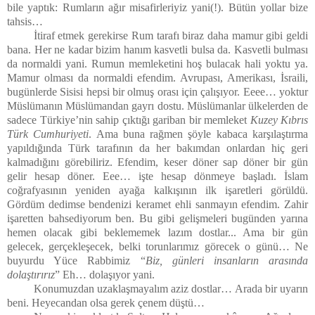
bile yaptık: Rumların ağır misafirleriyiz yani(!). Bütün yollar bize
tahsis…
İtiraf etmek gerekirse Rum tarafı biraz daha mamur gibi geldi
bana. Her ne kadar bizim hanım kasvetli bulsa da. Kasvetli bulması
da normaldi yani. Rumun memleketini hoş bulacak hali yoktu ya.
Mamur olması da normaldi efendim. Avrupası, Amerikası, İsraili,
bugünlerde Sisisi hepsi bir olmuş orası için çalışıyor. Eeee… yoktur
Müslümanın Müslümandan gayrı dostu. Müslümanlar ülkelerden de
sadece Türkiye’nin sahip çıktığı gariban bir memleket
Kuzey Kıbrıs
Türk Cumhuriyeti
. Ama buna rağmen şöyle kabaca karşılaştırma
yapıldığında Türk tarafının da her bakımdan onlardan hiç geri
kalmadığını görebiliriz. Efendim, keser döner sap döner bir gün
gelir hesap döner. Eee… işte hesap dönmeye başladı. İslam
coğrafyasının yeniden ayağa kalkışının ilk işaretleri görüldü.
Gördüm dedimse bendenizi keramet ehli sanmayın efendim. Zahir
işaretten bahsediyorum ben. Bu gibi gelişmeleri bugünden yarına
hemen olacak gibi beklememek lazım dostlar... Ama bir gün
gelecek, gerçekleşecek, belki torunlarımız görecek o günü… Ne
buyurdu Yüce Rabbimiz “
Biz, günleri insanların arasında
dolaştırırız
” Eh… dolaşıyor yani.
Konumuzdan uzaklaşmayalım aziz dostlar… Arada bir uyarın
beni. Heyecandan olsa gerek çenem düştü…