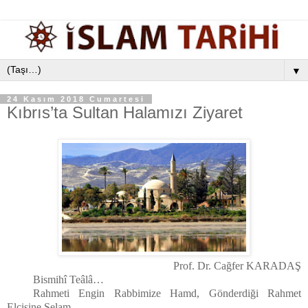
▼
24 Kasım 2018 Cumartesi
Kıbrıs’ta Sultan Halamızı Ziyaret
Prof. Dr. Cağfer KARADAŞ
Bismihî Teâlâ…
Rahmeti Engin Rabbimize Hamd, Gönderdiği Rahmet
Elçisine Selam…