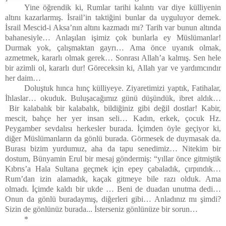
Yine öğrendik ki, Rumlar tarihi kalıntı var diye külliyenin
altını kazarlarmış. İsrail’in taktiğini bunlar da uyguluyor demek.
İsrail Mescid-i Aksa’nın altını kazmadı mı? Tarih var bunun altında
bahanesiyle… Anlaşılan işimiz çok bunlarla ey Müslümanlar!
Durmak yok, çalışmaktan gayrı… Ama önce uyanık olmak,
azmetmek, kararlı olmak gerek… Sonrası Allah’a kalmış. Sen hele
bir azimli ol, kararlı dur! Göreceksin ki, Allah yar ve yardımcındır
her daim…
Doluştuk hınca hınç külliyeye. Ziyaretimizi yaptık, Fatihalar,
İhlaslar… okuduk. Buluşacağımız günü düşündük, ibret aldık…
Bir kalabalık bir kalabalık, bildiğiniz gibi değil dostlar! Kabir,
mescit, bahçe her yer insan seli… Kadın, erkek, çocuk Hz.
Peygamber sevdalısı herkesler burada. İçimden öyle geçiyor ki,
diğer Müslümanların da gönlü burada. Görmesek de duymasak da.
Burası bizim yurdumuz, aha da tapu senedimiz… Nitekim bir
dostum, Bünyamin Erul bir mesaj göndermiş: “yıllar önce gitmiştik
Kıbrıs’a Hala Sultana geçmek için epey çabaladık, çırpındık…
Rum’dan izin alamadık, kaçak gitmeye bile razı olduk. Ama
olmadı. İçimde kaldı bir ukde … Beni de duadan unutma dedi…
Onun da gönlü buradaymış, diğerleri gibi… Anladınız mı şimdi?
Sizin de gönlünüz burada... İsterseniz gönlünüze bir sorun…
*