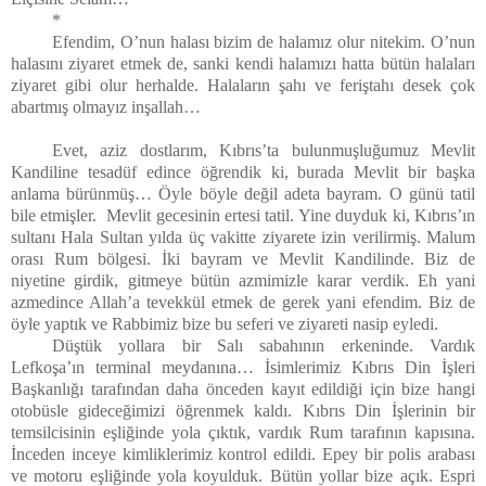
*
Efendim, O’nun halası bizim de halamız olur nitekim. O’nun
halasını ziyaret etmek de, sanki kendi halamızı hatta bütün halaları
ziyaret gibi olur herhalde. Halaların şahı ve feriştahı desek çok
abartmış olmayız inşallah…
Evet, aziz dostlarım, Kıbrıs’ta bulunmuşluğumuz Mevlit
Kandiline tesadüf edince öğrendik ki, burada Mevlit bir başka
anlama bürünmüş… Öyle böyle değil adeta bayram. O günü tatil
bile etmişler. Mevlit gecesinin ertesi tatil. Yine duyduk ki, Kıbrıs’ın
sultanı Hala Sultan yılda üç vakitte ziyarete izin verilirmiş. Malum
orası Rum bölgesi. İki bayram ve Mevlit Kandilinde. Biz de
niyetine girdik, gitmeye bütün azmimizle karar verdik. Eh yani
azmedince Allah’a tevekkül etmek de gerek yani efendim. Biz de
öyle yaptık ve Rabbimiz bize bu seferi ve ziyareti nasip eyledi.
Düştük yollara bir Salı sabahının erkeninde. Vardık
Lefkoşa’ın terminal meydanına… İsimlerimiz Kıbrıs Din İşleri
Başkanlığı tarafından daha önceden kayıt edildiği için bize hangi
otobüsle gideceğimizi öğrenmek kaldı. Kıbrıs Din İşlerinin bir
temsilcisinin eşliğinde yola çıktık, vardık Rum tarafının kapısına.
İnceden inceye kimliklerimiz kontrol edildi. Epey bir polis arabası
ve motoru eşliğinde yola koyulduk. Bütün yollar bize açık. Espri