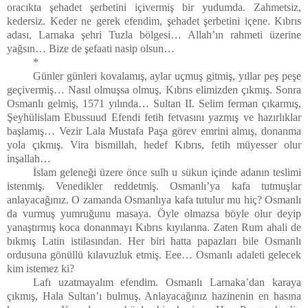
oracıkta şehadet şerbetini içivermiş bir yudumda. Zahmetsiz,
kedersiz. Keder ne gerek efendim, şehadet şerbetini içene. Kıbrıs
adası, Larnaka şehri Tuzla bölgesi… Allah’ın rahmeti üzerine
yağsın… Bize de şefaati nasip olsun…
*
Günler günleri kovalamış, aylar uçmuş gitmiş, yıllar peş peşe
geçivermiş… Nasıl olmuşsa olmuş, Kıbrıs elimizden çıkmış. Sonra
Osmanlı gelmiş, 1571 yılında… Sultan II. Selim ferman çıkarmış,
Şeyhülislam Ebussuud Efendi fetih fetvasını yazmış ve hazırlıklar
başlamış… Vezir Lala Mustafa Paşa görev emrini almış, donanma
yola çıkmış. Vira bismillah, hedef Kıbrıs, fetih müyesser olur
inşallah…
İslam geleneği üzere önce sulh u sükun içinde adanın teslimi
istenmiş. Venedikler reddetmiş. Osmanlı’ya kafa tutmuşlar
anlayacağınız. O zamanda Osmanlıya kafa tutulur mu hiç? Osmanlı
da vurmuş yumruğunu masaya. Öyle olmazsa böyle olur deyip
yanaştırmış koca donanmayı Kıbrıs kıyılarına. Zaten Rum ahali de
bıkmış Latin istilasından. Her biri hatta papazları bile Osmanlı
ordusuna gönüllü kılavuzluk etmiş. Eee… Osmanlı adaleti gelecek
kim istemez ki?
Lafı uzatmayalım efendim. Osmanlı Larnaka’dan karaya
çıkmış, Hala Sultan’ı bulmuş. Anlayacağınız hazinenin en hasına