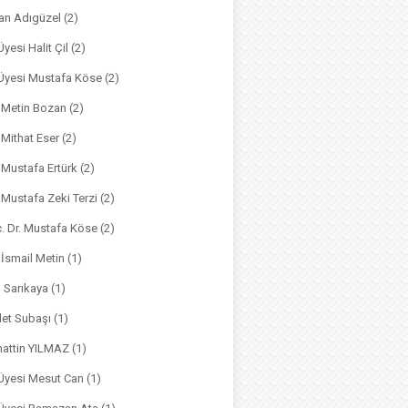
an Adıgüzel
(2)
Üyesi Halit Çil
(2)
. Üyesi Mustafa Köse
(2)
. Metin Bozan
(2)
. Mithat Eser
(2)
. Mustafa Ertürk
(2)
. Mustafa Zeki Terzi
(2)
ç. Dr. Mustafa Köse
(2)
 İsmail Metin
(1)
m Sarıkaya
(1)
det Subaşı
(1)
hattin YILMAZ
(1)
 Üyesi Mesut Can
(1)