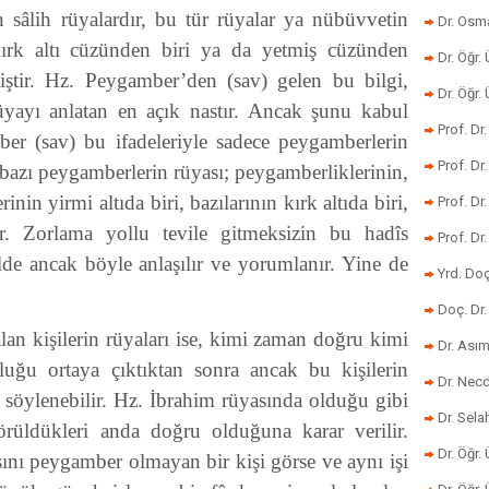
 sâlih rüyalardır, bu tür rüyalar ya nübüvvetin
Dr. Osm
kırk altı cüzünden biri ya da yetmiş cüzünden
Dr. Öğr. 
iştir. Hz. Peygamber’den (sav) gelen bu bilgi,
Dr. Öğr
üyayı anlatan en açık nastır. Ancak şunu kabul
Prof. Dr
er (sav) bu ifadeleriyle sadece peygamberlerin
Prof. Dr
m bazı peygamberlerin rüyası; peygamberliklerinin,
rinin yirmi altıda biri, bazılarının kırk altıda biri,
Prof. Dr
dir. Zorlama yollu tevile gitmeksizin bu hadîs
Prof. Dr
lde ancak böyle anlaşılır ve yorumlanır. Yine de
Yrd. Do
Doç. Dr.
an kişilerin rüyaları ise, kimi zaman doğru kimi
Dr. Ası
luğu ortaya çıktıktan sonra ancak bu kişilerin
Dr. Nec
y söylenebilir. Hz. İbrahim rüyasında olduğu gibi
Dr. Sela
örüldükleri anda doğru olduğuna karar verilir.
Dr. Öğr.
ını peygamber olmayan bir kişi görse ve aynı işi