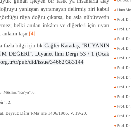
üyük günah işleyen bir fâsık ya insanlarla alay
Dr. Öğr
oğruyu yanlıştan ayıramayan delirmiş biri kabul
Hacı Me
in gördüğü rüya doğru çıkarsa, bu asla nübüvvetin
Prof. Dr
emez; belki anılan inkârcı ve diğerleri için uyarı
Prof. Dr
 anlamı taşır.
[4]
Prof. Dr
fazla bilgi için bk
Cağfer
Karadaş, "RÜYANIN
Prof. Dr
EĞERİ". Diyanet İlmi Dergi 53 / 1 (Ocak
Prof. Dr
.org.tr/tr/pub/did/issue/34662/383144
Prof. D
Prof. D
Prof. Dr
26; Müslim, “Ru’ya”, 6.
Prof. Dr
îr”, 2.
Prof. Dr
ihal, Beyrut: Dâru’l-Ma’rife 1406/1986, V, 19-20.
Prof. Dr
Prof. Dr.