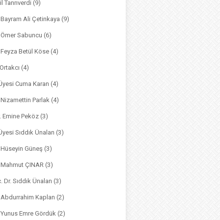
il Tanrıverdi
(9)
. Bayram Ali Çetinkaya
(9)
. Ömer Sabuncu
(6)
. Feyza Betül Köse
(4)
 Ortakcı
(4)
. Üyesi Cuma Karan
(4)
. Nizamettin Parlak
(4)
r. Emine Peköz
(3)
 Üyesi Sıddık Ünalan
(3)
. Hüseyin Güneş
(3)
r. Mahmut ÇINAR
(3)
. Dr. Sıddık Ünalan
(3)
. Abdurrahim Kaplan
(2)
. Yunus Emre Gördük
(2)