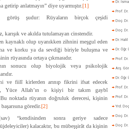
Dr. İsma
a getirip anlatmayın” diye uyarmıştır.
[1]
Prof. Dr
 görüş şudur: Rüyaların birçok çeşidi
Doç. Dr
Doç. Dr
iz, karışık ve akılda tutulamayan cinstendir.
Dr. Halil
en kaynaklı olup uyanıkken zihnini meşgul eden
şma ve korku ya da sevdiği biriyle buluşma ve
Dr. Öğr
inin rüyasında ortaya çıkmasıdır.
Prof. Dr
tının sonucu olup biyolojik veya psikolojik
Arş. Gö
rıdır.
Dr. Öğr.
i ve fiilî kirlerden arınıp fikrini ifsat edecek
Prof. Dr
a, Yüce Allah’ın o kişiyi bir takım gaybî
Prof. D
. Bu noktada rüyanın doğruluk derecesi, kişinin
 başarısına göredir.
[2]
Yrd. Doç
Doç. Dr
sav) “kendisinden sonra geriye sadece
deleyiciler) kalacaktır, bu mübeşşirât da kişinin
Doç. Dr