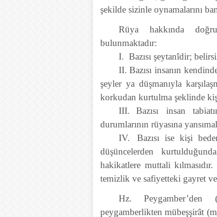
şekilde sizinle oynamalarını ban
Rüya hakkında doğru
bulunmaktadır:
I.
Bazısı şeytanîdir; belirs
II.
Bazısı insanın kendind
şeyler ya düşmanıyla karşıla
korkudan kurtulma şeklinde kiş
III.
Bazısı insan tabia
durumlarının rüyasına yansımala
IV.
Bazısı ise kişi beden
düşüncelerden kurtulduğund
hakikatlere muttali kılmasıdır
temizlik ve safiyetteki gayret ve
Hz. Peygamber’den (
peygamberlikten mübeşşirât (müj