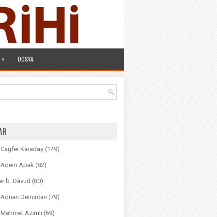
»
DOSYA
AR
. Cağfer Karadaş
(149)
r. Adem Apak
(82)
r b. Dâvud
(80)
r. Adnan Demircan
(79)
. Mehmet Azimli
(69)