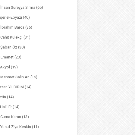
. İhsan Süreyya Sırma
(65)
şer el-Ebyazî
(40)
 İbrahim Barca
(36)
. Cahit Külekçi
(31)
. Şaban Öz
(30)
l Emanet
(23)
 Akyol
(19)
. Mehmet Salih Arı
(16)
azan YILDIRIM
(14)
etin
(14)
Halil Er
(14)
. Cuma Karan
(13)
. Yusuf Ziya Keskin
(11)