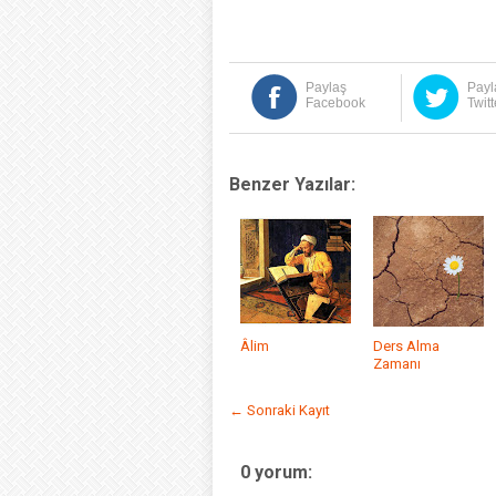
Paylaş
Payl
Facebook
Twitt
Benzer Yazılar:
Âlim
Ders Alma
Zamanı
← Sonraki Kayıt
0 yorum: