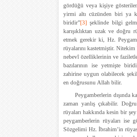
gördüğü veya kişiye gösterilen
yirmi altı cüzünden biri ya 
biridir”
[3]
şeklinde bilgi gelm
karışıklıktan uzak ve doğru r
etmek gerekir ki, Hz. Peygamb
rüyalarını kastetmiştir. Niteki
nebevî özelliklerinin ve faziletle
bazılarının ise yetmişte biri
zahirine uygun olabilecek şeki
en doğrusunu Allah bilir.
Peygamberlerin dışında kal
zaman yanlış çıkabilir. Doğru
rüyaları hakkında kesin bir şe
peygamberlerin rüyaları ise g
Sözgelimi Hz. İbrahim’in rüyas