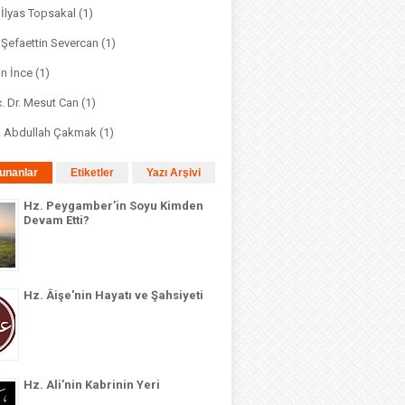
. İlyas Topsakal
(1)
. Şefaettin Severcan
(1)
in İnce
(1)
. Dr. Mesut Can
(1)
r. Abdullah Çakmak
(1)
unanlar
Etiketler
Yazı Arşivi
Hz. Peygamber’in Soyu Kimden
Devam Etti?
Hz. Âişe'nin Hayatı ve Şahsiyeti
Hz. Ali’nin Kabrinin Yeri