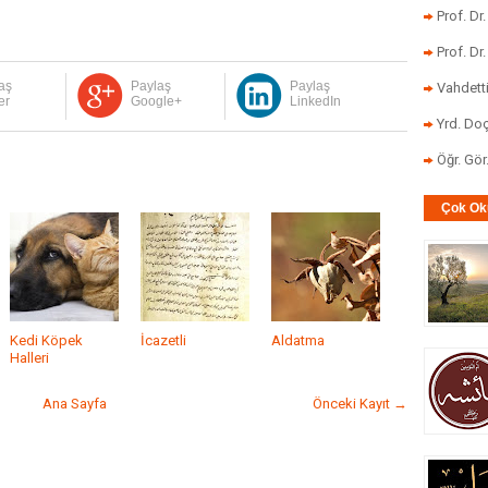
Prof. Dr
Prof. Dr
aş
Paylaş
Paylaş
Vahdett
er
Google+
LinkedIn
Yrd. Doç
Öğr. Gö
Çok Ok
Kedi Köpek
İcazetli
Aldatma
Halleri
Ana Sayfa
Önceki Kayıt →