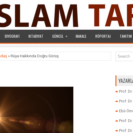
»
BIYOGRAFI
KITABIYAT
GÜNCEL
MAKALE
RÖPORTAJ
TANITIM
radaş
» Rüya Hakkında Doğru Görüş
YAZARL
Prof. Dr
Prof. D
Ebû Öme
Prof. D
Prof. Dr