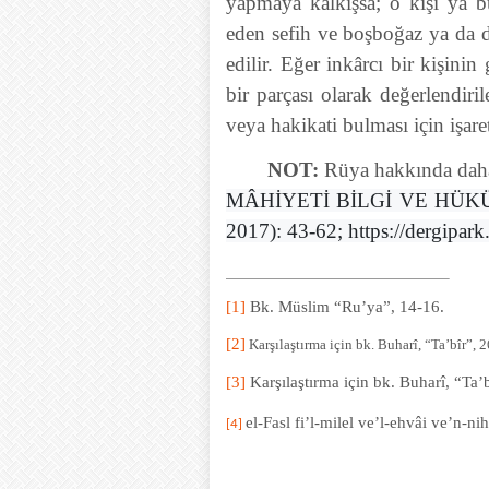
yapmaya kalkışsa; o kişi ya b
eden sefih ve boşboğaz ya da d
edilir. Eğer inkârcı bir kişin
bir parçası olarak değerlendiril
veya hakikati bulması için işaret
NOT:
Rüya hakkında daha 
MÂHİYETİ BİLGİ VE HÜKÜM D
2017): 43-62; https://dergipark
[1]
Bk. Müslim “Ru’ya”, 14-16.
[2]
Karşılaştırma için bk. Buharî, “Ta’bîr”, 
[3]
Karşılaştırma için bk. Buharî, “Ta’b
el-Fasl fi’l-milel ve’l-ehvâi ve’n-n
[4]