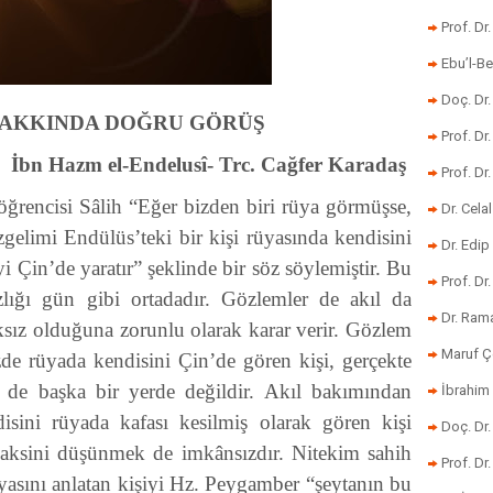
Prof. Dr
Ebu’l-Be
Doç. Dr.
HAKKINDA DOĞRU GÖRÜŞ
Prof. Dr
İbn Hazm el-Endelusî- Trc. Cağfer Karadaş
Prof. Dr
ğrencisi Sâlih “Eğer bizden biri rüya görmüşse,
Dr. Cela
zgelimi Endülüs’teki bir kişi rüyasında kendisini
Dr. Edip
i Çin’de yaratır” şeklinde bir söz söylemiştir. Bu
Prof. Dr
zlığı gün gibi ortadadır. Gözlemler de akıl da
Dr. Ram
sız olduğuna zorunlu olarak karar verir. Gözlem
Maruf Ç
de rüyada kendisini Çin’de gören kişi, gerçekte
ç de başka bir yerde değildir. Akıl bakımından
İbrahim 
disini rüyada kafası kesilmiş olarak gören kişi
Doç. Dr
 aksini düşünmek de imkânsızdır. Nitekim sahih
Prof. Dr
üyasını anlatan kişiyi Hz. Peygamber “şeytanın bu