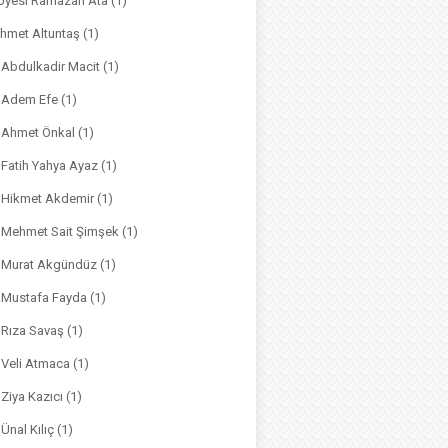
. Üyesi Ramazan Ata
(1)
hmet Altuntaş
(1)
. Abdulkadir Macit
(1)
. Adem Efe
(1)
. Ahmet Önkal
(1)
. Fatih Yahya Ayaz
(1)
. Hikmet Akdemir
(1)
r. Mehmet Sait Şimşek
(1)
r. Murat Akgündüz
(1)
. Mustafa Fayda
(1)
. Rıza Savaş
(1)
. Veli Atmaca
(1)
. Ziya Kazıcı
(1)
 Ünal Kılıç
(1)