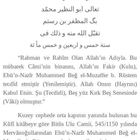
تعالی ابو النظير محمّد
بگ المظفر بن رستم
تقبّل الله منه و ذلك فی
سنة خمس و اربعين و خمس مأ ئة
“Rahman ve Rahîm Olan Allah’ın Adıyla. Bu
mübarek Câmi’nin binasını, Allah’ın Fakir (Kulu),
Ebü’n-Nazîr Muhammed Beğ el-Muzaffer b. Rüstem
tecdîd etmiştir (Yenilemiştir). Allah Onun (Hayrını)
Kabul Etsin. Şu (Tecdidi), Beş yüz Kırk Beş Senesinde
(Vâki) olmuştur.”
Kuzey cephede orta kapının yanında bulunan bu
Kûfî kitâbeye göre Bitlis Ulu Camii, 545/1150 yılında
Mervânoğullarından Ebü’n-Nazîr Muhammed Beğ el-