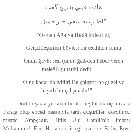
هاتف غيبي بتاریخ گفت
اطيب به سعي خير جميل
”
“Osman Ağa’ya Hudâ lütfetti ki;
Gerçekleştirilen böylesi bir tecditten sonra
Onun ğaybi sesi (onun ğaibden haber veren
meleği) şu tarihi dedi:
O ne kadar da iyidir! Bu çalışma ne güzel ve
hayırlı bir çalışmadır!”
Dört kuşakta yer alan bu iki beytin ilk üç mısrası
Farsça olup ebced hesabıyla tarih düşürülen dördüncü
mısrası Arapçadır. Bitlis Ulu Camii’nin imamı
Muhammed Ece Hoca’nın isteği üzerine Bitlis Eren