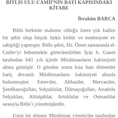
BİTLİS ULU CAMİİ’NİN BATI KAPISINDAKİ
KİTABE
İbrahim BARCA
Bitlis herkesin malumu olduğu üzere çok kadim
bir şehir olup birçok farklı kültür ve medeniyete ev
sahipliği yapmıştır. Bitlis şehri, Hz. Ömer zamanında el-
Cezîre’yi fethetmekle görevlendirilen İyâz b. Ganm
tarafından 641 yılı içinde Müslümanların hakimiyeti
altına girmiştir. O günden sonra kısa bazı dönemler
hariç devamlı Müslümanların hakimiyeti altında
bulunmuştur. Emeviler, Abbasiler, Mervaniler,
Şerefhanoğulları, Selçuklular, Dilmaçoğulları, Anadolu
Selçukları, Ahlatşahlar, Artuklular ve Osmanlılar
sırasıyla Bitlis’i yönetmişlerdir.
Uzun bir dönem Müslüman yöneticiler tarafından