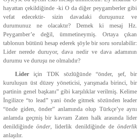
hayattan çekildiğinde -ki O da diğer peygamberler gibi
vefat edecektir- sizin davadaki duruşunuz ve
durumunuz ne olacaktır? Demek ki mesaj Hz.
Peygamber’e değil, ümmetineymiş. Ortaya çıkan
tablonun bütünü hesap ederek şöyle bir soru sorulabilir:
Lider nerede duruyor, dava nedir ve dava adamının
durumu ve duruşu ne olmalıdır?
Lider
için TDK sözlüğünde “önder, şef, bir
kuruluşun üst düzey yöneticisi, yarışmada birinci, bir
partinin genel başkanı” gibi karşılıklar verilmiş. Kelime
İngilizce “to lead” yani önde gitmek sözünden leader
“önde giden, önder” anlamında olup Türkçe’ye aynı
anlamda geçmiş bir kavram Zaten halk arasında lider
denildiğinde
önder
, liderlik denildiğinde de
önderlik
anlaşılır.