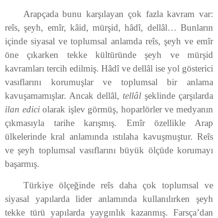
Arapçada bunu karşılayan çok fazla kavram var:
reîs, şeyh, emîr, kâid, mürşid, hâdî, dellâl… Bunların
içinde siyasal ve toplumsal anlamda reîs, şeyh ve emîr
öne çıkarken tekke kültüründe şeyh ve mürşid
kavramları tercih edilmiş. Hâdî ve dellâl ise yol gösterici
vasıflarını korumuşlar ve toplumsal bir anlama
kavuşamamışlar. Ancak dellâl,
tellâl
şeklinde çarşılarda
ilan edici
olarak işlev görmüş, hoparlörler ve medyanın
çıkmasıyla tarihe karışmış. Emîr özellikle Arap
ülkelerinde kral anlamında ıstılaha kavuşmuştur. Reîs
ve şeyh toplumsal vasıflarını büyük ölçüde korumayı
başarmış.
Türkiye ölçeğinde reîs daha çok toplumsal ve
siyasal yapılarda lider anlamında kullanılırken şeyh
tekke türü yapılarda yaygınlık kazanmış. Farsça’dan