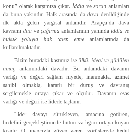
konu” olarak karşımıza çıkar.
İddia
ve
sorun
anlamları
da buna yakındır. Halk arasında da
dava
denildiğinde
ilk akla gelen yargısal anlamdır. Arapça’da dava
kavramı
dua
ve
çağırma
anlamlarının yanında
iddia ve
hukuk yoluyla hak talep etme
anlamlarında da
kullanılmaktadır.
Bizim buradaki kastımız ise
ülkü, ideal ve güdülen
amaç
anlamındaki davadır. Bu anlamdaki davanın
varlığı ve değeri sağlam niyetle, inanmakla, azimet
sahibi olmakla, kararlı bir duruş ve davranış
sergilemekle ortaya çıkar ve ölçülür. Davanın esas
varlığı ve değeri ise liderle taçlanır.
Lider davayı sürükleyen, amacına götüren,
hedefini gerçekleştirmede bütün varlığını ortaya koyan
kişidir. O, inancıyla güven veren, görüşleriyle hedef