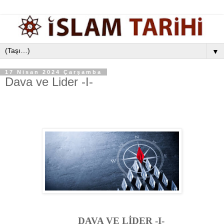
▼
17 Nisan 2024 Çarşamba
Dava ve Lider -I-
DAVA VE LİDER -I-