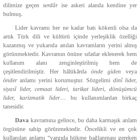
dilimize geçen
serdâr
ise askeri alanda kendine yer
bulmuş.
Lider kavramı her ne kadar batı kökenli olsa da
artık Türk dili ve kültürü içinde yerleşiklik özelliği
kazanmış ve yukarıda anılan kavramların yerini almış
görünmektedir. Kavramın önüne sıfatlar eklenerek hem
kullanım alanı zenginleştirilmiş hem de
çeşitlendirilmiştir. Her hâlükârda
önde giden
veya
önder
anlamı yerini korumuştur. Sözgelimi
dinî lider,
siyasî lider, cemaat lideri, tarikat lideri, dönüşümcü
lider, karizmatik lider
… bu kullanımlardan birkaç
tanesidir.
Dava
kavramına gelince, bu daha karmaşık anlam
örgüsüne sahip görünmektedir. Öncelikli ve en çok
kullanılan anlamı “yargıda hükme bağlanması gereken