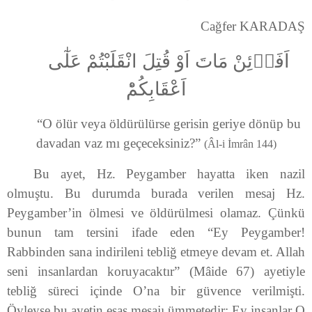
Cağfer KARADAŞ
اَفَا۬ئِنْ مَاتَ اَوْ قُتِلَ انْقَلَبْتُمْ عَلٰٓى
اَعْقَابِكُمْؕ
“O ölür veya öldürülürse gerisin geriye dönüp bu
davadan vaz mı geçeceksiniz?”
(Âl-i İmrân 144)
Bu ayet, Hz. Peygamber hayatta iken nazil
olmuştu. Bu durumda burada verilen mesaj Hz.
Peygamber’in ölmesi ve öldürülmesi olamaz. Çünkü
bunun tam tersini ifade eden “Ey Peygamber!
Rabbinden sana indirileni tebliğ etmeye devam et. Allah
seni insanlardan koruyacaktır” (Mâide 67) ayetiyle
tebliğ süreci içinde O’na bir güvence verilmişti.
Öyleyse bu ayetin esas mesajı ümmetedir: Ey insanlar O