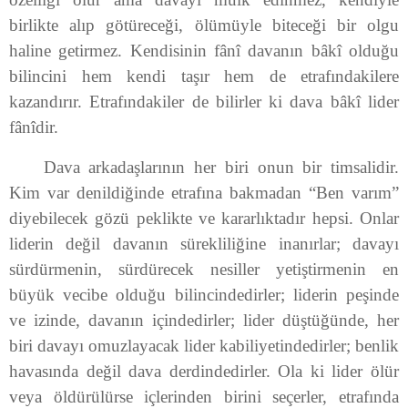
birlikte alıp götüreceği, ölümüyle biteceği bir olgu
haline getirmez. Kendisinin fânî davanın bâkî olduğu
bilincini hem kendi taşır hem de etrafındakilere
kazandırır. Etrafındakiler de bilirler ki dava bâkî lider
fânîdir.
Dava arkadaşlarının her biri onun bir timsalidir.
Kim var denildiğinde etrafına bakmadan “Ben varım”
diyebilecek gözü peklikte ve kararlıktadır hepsi. Onlar
liderin değil davanın sürekliliğine inanırlar; davayı
sürdürmenin, sürdürecek nesiller yetiştirmenin en
büyük vecibe olduğu bilincindedirler; liderin peşinde
ve izinde, davanın içindedirler; lider düştüğünde, her
biri davayı omuzlayacak lider kabiliyetindedirler; benlik
havasında değil dava derdindedirler. Ola ki lider ölür
veya öldürülürse içlerinden birini seçerler, etrafında