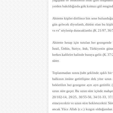
yağışlara ve bedenlerin bitki gibi oluşmas
yerden bakıldığında gök kırmızı gül renginde
Ahirette kişiler dirilince bin sene bulundu
gün gelecek diyorlardı, dürüst olan bu kişi
vs vs" söylenip duracaklardır. (K. 21/97, 36
Ahirette hesap için tutulan her gezegende 
İsrail, Ürdün, Suriye, Irak, Türkiyenin gü
herkes kafileler halinde buraya gelir. (K. 37
sürer.
Toplanmadan sonra (taht şeklinde ışıklı bir
halkının önüne getirilişine dek yine uzun 
bekletilen her gezegene ayrı ayrı getirilir
uzun süre geçer. Bu uzun süre içinde mahşer h
20/102-14, 29/25, 30/55-56, 34/31-33, 37/2
etmeyecektir ve uzun süre bekletecektir. Sü
ancak Yüce Allah (c.c.) kızgın olduğundan