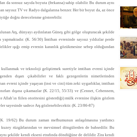
an da sonsuz sayıda boyuta (frekansa) sahip olabilir. Bu durum aynı
n sayısız TV ve Radyo dalgalarına benzer. Her bir boyut da, az önce
üyüğe doğru derecelenme gösterebilir.
unan Arş, dünyayı aydınlatan Güneş gibi gölge oluşturacak şekilde
 yapmaktadır. (K. 56/30) İmtihan evreninde sayısız yıldızlar perde
 delikler ışığı emip evrenin karanlık gözükmesine sebep olduğundan
nı kullanmak ve teknoloji geliştirmek suretiyle imtihan evreni içinde
zegenden dışarı çıkabilirler ve faklı gezegenlerin nimetlerinden
ihan evreni içinde yaşayan (insi ve cini) tüm zeki uygarlıklar, imtihan
ınırları dışına çıkamazlar (K. 22/15, 55/33) ve (Cennet, Cehennem,
 Allah’ın fiilen otoritesini gösterdiği) mülk evrenine ilişkin gözlem
ler sayesinde sadece Arş gözlenebilecektir. (K. 23/86-87)
 (K. 19/62) Bu durum zaman mefhumunun anlaşılmasına yardımcı
en kuzey rüzgârlarından ve mevsimsel döngülerden de bahsedilir. Bu
aynı şekilde kendi ekseni etrafında döndüğüne de delildir. Zira kendi