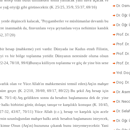
ına sebep olan bulut dirilmeden sonra yarılacak yani hava açacak ve
Dr. Osm
 yağ eriyiği gibi görünecektir. (K. 25/25, 35/9, 55/37, 69/16)
Dr. Öğr. 
ğu yerde düşünceli kalacak, "Peygamberler ve müslümanlar devamlı bu
Dr. Öğr
lere inanmadık da, firavunlara veya şeytanlara veya nefsimize kandık
Prof. Dr
/52, 37/20)
Prof. Dr
bir hesap (mahkeme) yeri vardır. Dünyada ise Kudus etrafı Filistin,
Prof. Dr
neyi vs bir bölge toplanma yeridir. Dünyanın neresinde olursa olsun
/22-24, 78/18, 99/6)
Buraya külliyen toplanma ve göç de yine bin sene
Prof. Dr
Yrd. Do
Doç. Dr.
 varlık olan ve Yüce Allah'ın mahkemesini temsil eden) Arş'ın mahşer
süre geçer. (K. 2/210, 39/69, 69/17, 89/22) Bu şekil Arş hesap için
Dr. Ası
. (K. 70/1-4) Arş geldikten sonra da hesabın başlamasına dek de yine
Dr. Nec
alkı birbirini görür, dolaşır, tanışır ve karşılıklı konuşur. (K. 10/45,
Dr. Sela
7-32, 43/67, 70/11) Yüce Allah (c.c.), hesap ve karşılık için acele
renin uzunluğundan mahşer halkı artık hesabın başlamasını isteyecek,
Dr. Öğr.
 kimse O'nun (Arş'ın) huzuruna çıkarak bunu isteyemeyecektir. Yani