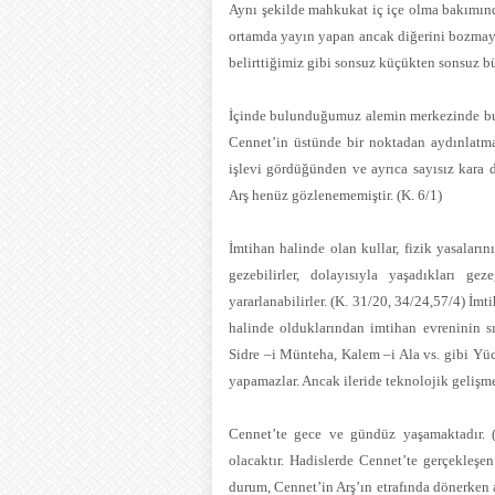
Aynı şekilde mahkukat iç içe olma bakımınd
ortamda yayın yapan ancak diğerini bozmaya
belirttiğimiz gibi sonsuz küçükten sonsuz b
İçinde bulunduğumuz alemin merkezinde bul
Cennet’in üstünde bir noktadan aydınlatma
işlevi gördüğünden ve ayrıca sayısız kara
Arş henüz gözlenememiştir. (K. 6/1)
İmtihan halinde olan kullar, fizik yasaları
gezebilirler, dolayısıyla yaşadıkları ge
yararlanabilirler. (K. 31/20, 34/24,57/4) İmt
halinde olduklarından imtihan evreninin s
Sidre –i Münteha, Kalem –i Ala vs. gibi Yüce
yapamazlar. Ancak ileride teknolojik gelişme
Cennet’te gece ve gündüz yaşamaktadır.
olacaktır. Hadislerde Cennet’te gerçekleş
durum, Cennet’in Arş’ın etrafında dönerken 