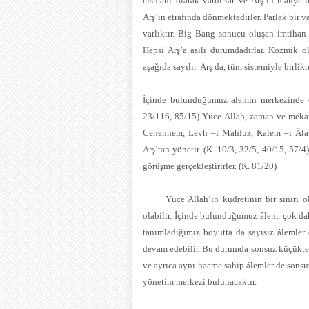
cismani olarak vardırlar ve Arş’ın manyet
Arş’ın etrafında dönmektedirler.
Parlak bir v
varlıktır.
Big Bang sonucu oluşan i
mtihan 
Hepsi Arş’a asılı durumdadırlar. Kozmik 
aşağıda sayılır. Arş da, tüm sistemiyle birlik
İçinde bulunduğumuz alemin merkezinde ola
23/116, 85/15) Yüce Allah, zaman ve mekan
Cehennem, Levh –i Mahfuz, Kalem –i Âla, S
Arş’tan yönetir. (K. 10/3, 32/5, 40/15, 57/
görüşme gerçekleştirirler. (K. 81/20)
Yüce Allah’ın kudretinin bir sınırı olma
olabilir. İçinde bulunduğumuz âlem, çok dah
tanımladığımız boyutta da sayısız âlemler
devam edebilir. Bu durumda sonsuz küçükte
ve ayrıca aynı hacme sahip âlemler de sonsu
yönetim merkezi bulunacaktır.