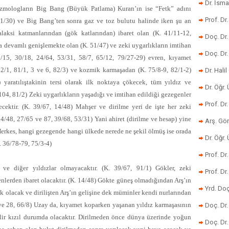
Dr. İsma
ozmologların Big Bang (Büyük Patlama) Kuran’ın ise “Fetk” adını
Prof. Dr
1/30) ve Big Bang’ten sonra gaz ve toz bulutu halinde iken şu an
alaksi katmanlarından (gök katlarından) ibaret olan (K. 41/11-12,
Doç. Dr
 devamlı genişlemekte olan (K. 51/47) ve zeki uygarlıkların imtihan
Doç. Dr
13/15, 30/18,
24/64, 53/31, 58/7, 65/12, 79/27-29
) evren, kıyamet
22/1, 81/1, 3 ve 6, 82/3) ve kozmik karmaşadan (K. 75/8-9, 82/1-2)
Dr. Halil
) yaratılıştakinin tersi olarak ilk noktaya çökecek, tüm yıldız ve
Dr. Öğr
104, 81/2) Zeki uygarlıkların yaşadığı ve imtihan edildiği gezegenler
Prof. Dr
ektir. (K. 39/67, 14/48) Mahşer ve dirilme yeri de işte her zeki
4/48, 27/65 ve 87, 39/68, 53/31) Yani ahiret (dirilme ve hesap) yine
Arş. Gö
erkes, hangi gezegende hangi ülkede nerede ne şekil ölmüş ise orada
Dr. Öğr.
K. 36/78-79, 75/3-4)
Prof. Dr
e diğer yıldızlar olmayacaktır. (K. 39/67, 91/1) Gökler, zeki
Prof. D
nlerden ibaret olacaktır. (K. 14/48) Gökte güneş olmadığından Arş’ın
Yrd. Doç
k olacak ve dirilişten Arş’ın gelişine dek müminler kendi nurlarından
 ve 28, 66/8) Uzay da, kıyamet koparken yaşanan yıldız karmaşasının
Doç. Dr
ir kızıl durumda olacaktır. Dirilmeden önce dünya üzerinde yoğun
Doç. Dr