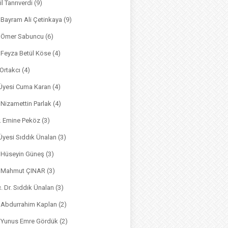
il Tanrıverdi
(9)
. Bayram Ali Çetinkaya
(9)
. Ömer Sabuncu
(6)
. Feyza Betül Köse
(4)
 Ortakcı
(4)
. Üyesi Cuma Karan
(4)
. Nizamettin Parlak
(4)
r. Emine Peköz
(3)
 Üyesi Sıddık Ünalan
(3)
. Hüseyin Güneş
(3)
r. Mahmut ÇINAR
(3)
. Dr. Sıddık Ünalan
(3)
. Abdurrahim Kaplan
(2)
. Yunus Emre Gördük
(2)