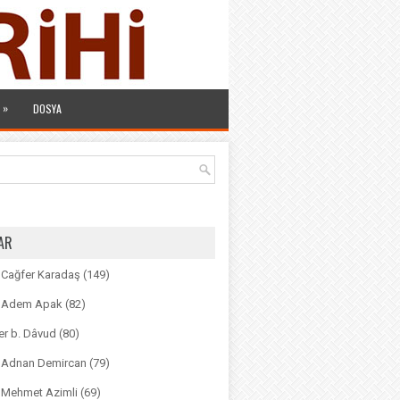
»
DOSYA
AR
. Cağfer Karadaş
(149)
r. Adem Apak
(82)
r b. Dâvud
(80)
r. Adnan Demircan
(79)
. Mehmet Azimli
(69)