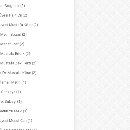
an Adıgüzel
(2)
Üyesi Halit Çil
(2)
. Üyesi Mustafa Köse
(2)
. Metin Bozan
(2)
. Mithat Eser
(2)
. Mustafa Ertürk
(2)
. Mustafa Zeki Terzi
(2)
ç. Dr. Mustafa Köse
(2)
 İsmail Metin
(1)
m Sarıkaya
(1)
det Subaşı
(1)
hattin YILMAZ
(1)
 Üyesi Mesut Can
(1)