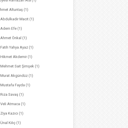
. Üyesi Ramazan Ata
(1)
hmet Altuntaş
(1)
. Abdulkadir Macit
(1)
. Adem Efe
(1)
. Ahmet Önkal
(1)
. Fatih Yahya Ayaz
(1)
. Hikmet Akdemir
(1)
r. Mehmet Sait Şimşek
(1)
r. Murat Akgündüz
(1)
. Mustafa Fayda
(1)
. Rıza Savaş
(1)
. Veli Atmaca
(1)
. Ziya Kazıcı
(1)
 Ünal Kılıç
(1)