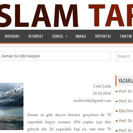
»
BIYOGRAFI
KITABIYAT
GÜNCEL
MAKALE
RÖPORTAJ
TANITIM
 Zaman Su Gibi Geçiyor
YAZARL
Celil Çelik
Prof. Dr
19.10.2018
acelilcelik@gmail.com
Prof. D
Ebû Öme
Zaman su gibi akıyor denince gerçekten de 70
Prof. D
yaşındaki kişiye sorsanız 20'li yaşları için dün
gibiydi der. 20 yaşındaki kişi ise, tam tersi 70
Prof. Dr