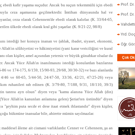
Prof. Dr
suç ebedi kafir yaşama suçudur. Ancak bu suçun tekemmülü için ebedi
sıyla ceza aşamasına geçilmektedir. İmtihan dünyasında hal ve
Prof. Dr
ayanlar, ceza olarak Cehennem'de ebedi olarak kalırlar. (K. 33/64-65,
Vahdett
rilen ülkede ebedi olarak kral gibi yaşarlar. (K. 9/21-22, 98/8)
Yrd. Doç
nı istediği her konuya inanan ve (ahlak, ibadet, siyaset, ekonomi,
Öğr. Gö
 Allah'ın ulûhiyetini ve hâkimiyetini (yani karar vericiliğini ve kural
nı olan kişiler, amel açısından yetersiz ve büyük günahkar olsalar da
Çok Ok
er. Ancak Yüce Allah'ın inanılmasını istediği konulardan bazılarına
85-86 ve 174-175, 6/159, 15/90-93, 29/68, 30/30-32) ve bazı alanlarda
 4/46 ve 60-65, 5/44-50, 24/47-50, 33/36, 42/21, 47/25-26) veya
takım ruhanileri rab edinen (K. 3/79-80, 7/188, 9/31, 18/110, 39/3)
letin tanrısı ayrı olsun" diyen veya "kamu alanına Yüce Allah (din)
(Yüce Allah'ın kanunları anlamına gelen) Şeriat'ten üstündür" diyen
 "şeyhim puta secde et dese itaat etmek ihlastandır" diyen kişiler,
 çoğu hükmüne inansalar bile, ahirette mümin sayılmazlar.
addesel âleme ait cismani varlıklardır. Cennet ve Cehennem, şu an