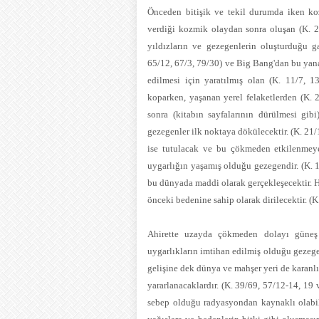
Önceden bitişik ve tekil durumda iken k
verdiği kozmik olaydan sonra oluşan (K. 2
yıldızların ve gezegenlerin oluşturduğu g
65/12, 67/3, 79/30) ve Big Bang'dan bu yana
edilmesi için yaratılmış olan (K. 11/7, 
koparken, yaşanan yerel felaketlerden (K. 
sonra (kitabın sayfalarının dürülmesi gibi
gezegenler ilk noktaya dökülecektir. (K. 21/
ise tutulacak ve bu çökmeden etkilenmeyec
uygarlığın yaşamış olduğu gezegendir. (K. 1
bu dünyada maddi olarak gerçekleşecektir. H
önceki bedenine sahip olarak dirilecektir. (
Ahirette uzayda çökmeden dolayı güneş v
uygarlıkların imtihan edilmiş olduğu gezege
gelişine dek dünya ve mahşer yeri de karanlı
yararlanacaklardır. (K. 39/69, 57/12-14, 19
sebep olduğu radyasyondan kaynaklı olabil