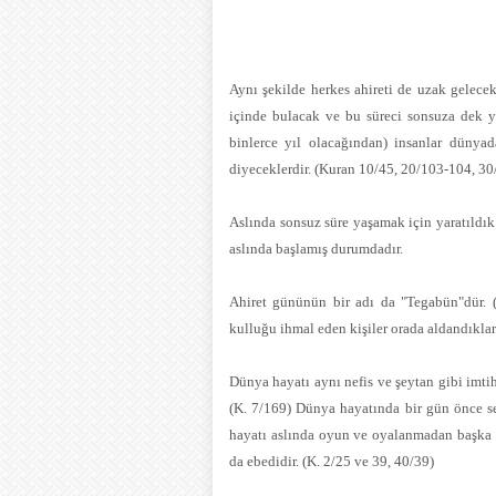
Aynı şekilde herkes ahireti de uzak gelece
içinde bulacak ve bu süreci sonsuza dek ya
binlerce yıl olacağından) insanlar düny
diyeceklerdir. (Kuran 10/45, 20/103-104, 30
Aslında sonsuz süre yaşamak için yaratıldık
aslında başlamış durumdadır.
Ahiret gününün bir adı da "Tegabün"dür. 
kulluğu ihmal eden kişiler orada aldandıklar
Dünya hayatı aynı nefis ve şeytan gibi imti
(K. 7/169) Dünya hayatında bir gün önce s
hayatı aslında oyun ve oyalanmadan başka bi
da ebedidir. (K. 2/25 ve 39, 40/39)