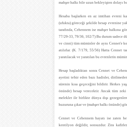
mahşer halkı bile uzun bekleyişten dolayı bı
Hesaba başlarken en az imtihan evreni k
(ufukta) göreceği şekilde hesap evrenine yak
tarafında, Cehennem ise mahşer halkına göre
77/29-33, 79/36, 102/7) Bu durum sadece düny
ve cinni) tüm müminler de aynı Cennet'e kon
atılırlar. (K. 7/179, 55/56) Hatta Cennet
yaratılacak ve yaratılan bu evrenlerin mümin
Hesap başladıktan sonra Cennet ve Cehenn
ayetini tefsir eden bazı hadisler, dirilmed
sürenin kısa geçeceğini bildirir. Herkes y
önünde) hesap verecektir. Ancak tüm zeki 
melekler ile birlikte dünya dışı gezegenle
huzuruna çıkar ve (mahşer halkı önünde) göre
Cennet ve Cehennem hayatı ise zaten herk
kentilyon değildir, sonsuzdur. Zira kafirl