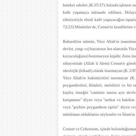
hareket ederler. (K.35/37) Aslında işlenen 
kafir yaşamaya müsaade edilmez. Dolayı
zihniyetiyle ebedi kafir yaşayacağını ispatl
72/23) Müminler de, Cennet'te kendilerine ve
Bahsedilen mümin, Yüce Allah'ın inanılması
devlet, yargı vs) hayatının her alanında Yüce
koyuculuğunu) benimseyen kişidir. Zerre ima
nihayetinde (Allah ü Alem) Cennet'e girerl
ideolojik (itikadi) olarak inanmayan (K. 2/
Yüce Allah'ın hakimiyetini tanımayan (K.
peygamberleri, âlimleri, melekleri ve bir 
kişiler, örneğin "caminin tanrısı ayrı dev
karışmasın" diyen veya "tarikat ve hakikat 
veya "şeyhim peygambere eşittir" diyen veya
müslüman olduklarını söyleseler ve İslam'ın
Cennet ve Cehennem, içinde bulunduğumuz m