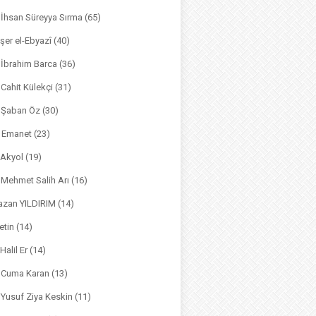
. İhsan Süreyya Sırma
(65)
şer el-Ebyazî
(40)
 İbrahim Barca
(36)
. Cahit Külekçi
(31)
. Şaban Öz
(30)
l Emanet
(23)
 Akyol
(19)
. Mehmet Salih Arı
(16)
azan YILDIRIM
(14)
etin
(14)
Halil Er
(14)
. Cuma Karan
(13)
. Yusuf Ziya Keskin
(11)