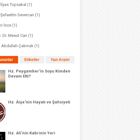
. İlyas Topsakal
(1)
. Şefaettin Severcan
(1)
in İnce
(1)
. Dr. Mesut Can
(1)
r. Abdullah Çakmak
(1)
unanlar
Etiketler
Yazı Arşivi
Hz. Peygamber’in Soyu Kimden
Devam Etti?
Hz. Âişe'nin Hayatı ve Şahsiyeti
Hz. Ali’nin Kabrinin Yeri