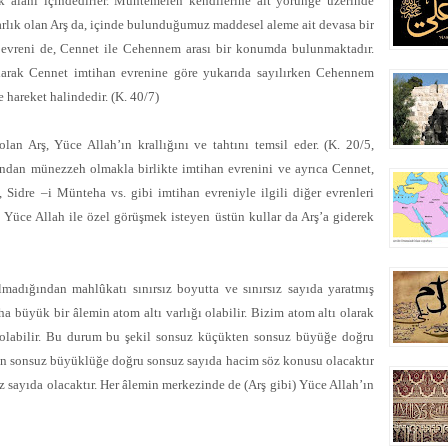
ik alanı içindedirler. Muhtemelen kendilerine ait yörünge üzerinde
arlık olan Arş da, içinde bulunduğumuz maddesel aleme ait devasa bir
evreni de, Cennet ile Cehennem arası bir konumda bulunmaktadır.
olarak Cennet imtihan evrenine göre yukarıda sayılırken Cehennem
te hareket halindedir. (K. 40/7)
n Arş, Yüce Allah’ın krallığını ve tahtını temsil eder. (K. 20/5,
dan münezzeh olmakla birlikte imtihan evrenini ve ayrıca Cennet,
idre –i Münteha vs. gibi imtihan evreniyle ilgili diğer evrenleri
4) Yüce Allah ile özel görüşmek isteyen üstün kullar da Arş’a giderek
dığından mahlûkatı sınırsız boyutta ve sınırsız sayıda yaratmış
a büyük bir âlemin atom altı varlığı olabilir. Bizim atom altı olarak
 olabilir. Bu durum bu şekil sonsuz küçükten sonsuz büyüğe doğru
n sonsuz büyüklüğe doğru sonsuz sayıda hacim söz konusu olacaktır
z sayıda olacaktır. Her âlemin merkezinde de (Arş gibi) Yüce Allah’ın