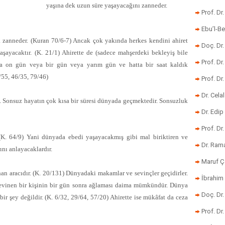
yaşına dek uzun süre yaşayacağını zanneder.
Prof. Dr
Ebu’l-Be
k zanneder. (Kuran 70/6-7) Ancak çok yakında herkes kendini ahiret
Doç. Dr.
şayacaktır. (K. 21/1) Ahirette de (sadece mahşerdeki bekleyiş bile
Prof. Dr
ada on gün veya bir gün veya yarım gün ve hatta bir saat kaldık
/55, 46/35, 79/46)
Prof. Dr
Dr. Cela
. Sonsuz hayatın çok kısa bir süresi dünyada geçmektedir. Sonsuzluk
Dr. Edip
Prof. Dr
(K. 64/9) Yani dünyada ebedi yaşayacakmış gibi mal biriktiren ve
Dr. Ram
ını anlayacaklardır.
Maruf Ç
han aracıdır. (K. 20/131) Dünyadaki makamlar ve sevinçler geçidirler.
İbrahim 
evinen bir kişinin bir gün sonra ağlaması daima mümkündür. Dünya
Doç. Dr
r şey değildir. (K. 6/32, 29/64, 57/20) Ahirette ise mükâfat da ceza
Prof. Dr