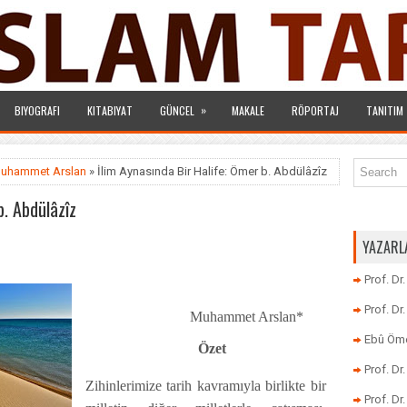
»
BIYOGRAFI
KITABIYAT
GÜNCEL
MAKALE
RÖPORTAJ
TANITIM
uhammet Arslan
» İlim Aynasında Bir Halife: Ömer b. Abdülâzîz
b. Abdülâzîz
YAZARL
Prof. Dr
Prof. D
Muhammet Arslan*
Ebû Öme
Özet
Prof. D
Zihinlerimize tarih kavramıyla birlikte bir
Prof. Dr