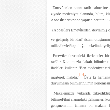
Emevîlerden sonra tarih sahnesine Ab
ziyade medeniyet alanında, bilim, kül
Abbasîler devrinde yapılan her türlü i
(Abbasîler) Emevîlerden devralmış ol
ve gelişmiş bir idarî sistem oluşturmu
millet/devlet/topluluğun tekelinde gel
Emevîler devrindeki ilerlemeler b
racîdir. Konumuzla alakalı, bilimler t
ifadeleri kullanır. ‘Ben medeniyet ta
[5]
müşterek malıdır.’
Öyle ki herhangi
duyulmasın bilimlerin/ilmin ilerlemesi
Makalemizde yukarıda zikredildiği
bilimsel/ilmi alanındaki gelişmeleri ko
gelişmelerinin tamamı bir makale f