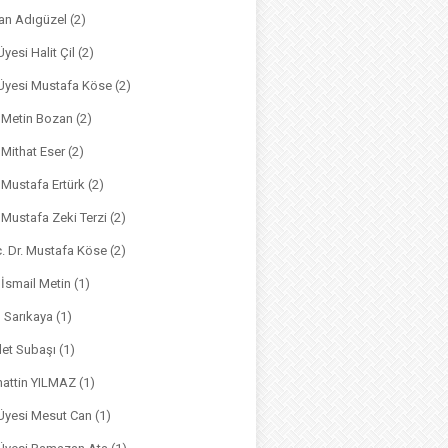
an Adıgüzel
(2)
Üyesi Halit Çil
(2)
. Üyesi Mustafa Köse
(2)
. Metin Bozan
(2)
. Mithat Eser
(2)
. Mustafa Ertürk
(2)
. Mustafa Zeki Terzi
(2)
ç. Dr. Mustafa Köse
(2)
 İsmail Metin
(1)
m Sarıkaya
(1)
det Subaşı
(1)
hattin YILMAZ
(1)
 Üyesi Mesut Can
(1)