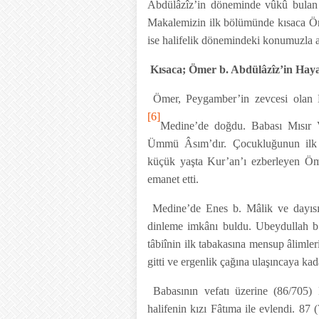
Abdülâzîz’in döneminde vûkû bulan bi
Makalemizin ilk bölümünde kısaca Öm
ise halifelik dönemindeki konumuzla ala
Kısaca; Ömer b. Abdülâzîz’in Haya
Ömer, Peygamber’in zevcesi olan M
[6]
Medine’de doğdu. Babası Mısır V
Ümmü Âsım’dır. Çocukluğunun ilk yı
küçük yaşta Kur’an’ı ezberleyen Öm
emanet etti.
Medine’de Enes b. Mâlik ve dayısı
dinleme imkânı buldu. Ubeydullah b
tâbiînin ilk tabakasına mensup âlimler
gitti ve ergenlik çağına ulaşıncaya kad
Babasının vefatı üzerine (86/705) 
halifenin kızı Fâtıma ile evlendi. 87 (