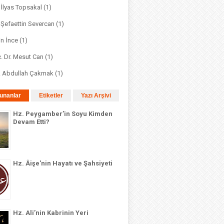
. İlyas Topsakal
(1)
. Şefaettin Severcan
(1)
in İnce
(1)
. Dr. Mesut Can
(1)
r. Abdullah Çakmak
(1)
unanlar
Etiketler
Yazı Arşivi
Hz. Peygamber’in Soyu Kimden
Devam Etti?
Hz. Âişe'nin Hayatı ve Şahsiyeti
Hz. Ali’nin Kabrinin Yeri