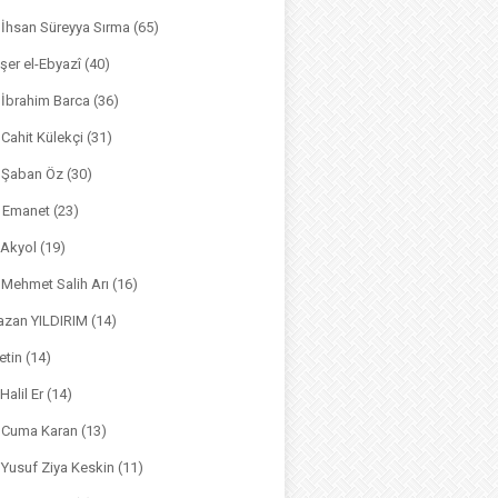
. İhsan Süreyya Sırma
(65)
şer el-Ebyazî
(40)
 İbrahim Barca
(36)
. Cahit Külekçi
(31)
. Şaban Öz
(30)
l Emanet
(23)
 Akyol
(19)
. Mehmet Salih Arı
(16)
azan YILDIRIM
(14)
etin
(14)
Halil Er
(14)
. Cuma Karan
(13)
. Yusuf Ziya Keskin
(11)