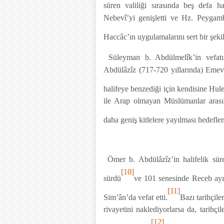
süren valiliği sırasında beş defa ha
Nebevî’yi genişletti ve Hz. Peygambe
Haccâc’ın uygulamalarını sert bir şeki
Süleyman b. Abdülmelîk’in vefatı
Abdülâzîz (717-720 yıllarında) Emevîl
halifeye benzediği için kendisine Hulef
ile Arap olmayan Müslümanlar arasın
daha geniş kitlelere yayılması hedeflen
Ömer b. Abdülâzîz’in halifelik süres
[10]
sürdü
ve 101 senesinde Receb ayı
[11]
Sim’ân’da vefat etti.
Bazı tarihçil
rivayetini naklediyorlarsa da, tarihçi
[12]