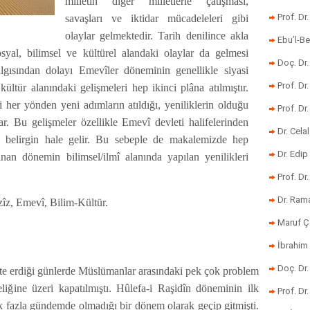
milletin diğer milletlerle çatışması,
Prof. Dr
savaşları ve iktidar mücadeleleri gibi
olaylar gelmektedir. Tarih denilince akla
Ebu’l-Be
osyal, bilimsel ve kültürel alandaki olaylar da gelmesi
Doç. Dr.
algısından dolayı Emevîler döneminin genellikle siyasi
Prof. Dr
 kültür alanındaki gelişmeleri hep ikinci plâna atılmıştır.
 her yönden yeni adımların atıldığı, yeniliklerin olduğu
Prof. Dr
r. Bu gelişmeler özellikle Emevî devleti halifelerinden
Dr. Cela
belirgin hale gelir. Bu sebeple de makalemizde hep
Dr. Edip
ınan dönemin bilimsel/ilmî alanında yapılan yenilikleri
Prof. Dr
Dr. Ram
îz, Emevî, Bilim-Kültür.
Maruf Ç
İbrahim 
Doç. Dr
te erdiği günlerde Müslümanlar arasındaki pek çok problem
liğine üzeri kapatılmıştı. Hûlefa-i Raşidîn döneminin ilk
Prof. Dr
k fazla gündemde olmadığı bir dönem olarak geçip gitmişti.