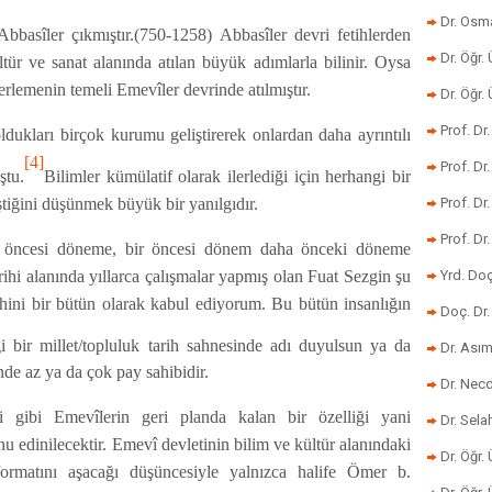
Dr. Osm
basîler çıkmıştır.(750-1258) Abbasîler devri fetihlerden
Dr. Öğr. 
tür ve sanat alanında atılan büyük adımlarla bilinir. Oysa
lerlemenin temeli Emevîler devrinde atılmıştır.
Dr. Öğr
Prof. Dr
dukları birçok kurumu geliştirerek onlardan daha ayrıntılı
[4]
Prof. Dr
ştu.
Bilimler kümülatif olarak ilerlediği için herhangi bir
iştiğini düşünmek büyük bir yanılgıdır.
Prof. Dr
Prof. Dr
ir öncesi döneme, bir öncesi dönem daha önceki döneme
arihi alanında yıllarca çalışmalar yapmış olan Fuat Sezgin şu
Yrd. Do
rihini bir bütün olarak kabul ediyorum. Bu bütün insanlığın
Doç. Dr.
 bir millet/topluluk tarih sahnesinde adı duyulsun ya da
Dr. Ası
nde az ya da çok pay sahibidir.
Dr. Nec
 gibi Emevîlerin geri planda kalan bir özelliği yani
Dr. Sela
nu edinilecektir. Emevî devletinin bilim ve kültür alanındaki
Dr. Öğr.
ormatını aşacağı düşüncesiyle yalnızca halife Ömer b.