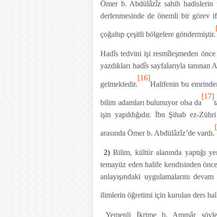
Ömer b. Abdülâzîz sahih hadislerin t
derlenmesinde de önemli bir görev if
çoğaltıp çeşitli bölgelere göndermiştir.
Hadîs tedvini işi resmîleşmeden önce 
yazdıkları hadîs sayfalarıyla tanınan
[16]
gelmektedir.
Halifenin bu emrinden
[17]
bilim adamları bulunuyor olsa da
işin yapıldığıdır. İbn Şihab ez-Zühr
arasında Ömer b. Abdülâzîz’de vardı.
2)
Bilim, kültür alanında yaptığı y
temayüz eden halife kendisinden öncek
anlayışındaki uygulamalarını devam 
ilimlerin öğretimi için kurulan ders hal
Yemenli İkrime b. Ammâr şöyle di