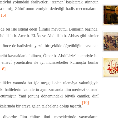
edvîni yolundaki faaliyetleri ‘resmen’ başlatarak sünnetin
a etmiş, Zührî onun emriyle derlediği hadis mecmualarını
[15]
de bu işle iştigal eden âlimler mevcuttu. Bunların başında,
 Abdullah b. Amr b. El-Âs ve Abdullah b. Abbas gibi isimler
 önce de hadislerin yazılı bir şekilde öğretildiğini savunan
tarihî kaynaklarda bilinen, Ömer b. Abdülâziz’in emriyle bu
i emevî yöneticileri ile iyi münasebetler kurmuştu bunlar
[18]
enilikler yanında bu işle meşgul olan ulemâya yakınlığıyla
i halifelerin ‘camilerin aynı zamanda ilim merkezi olması’
ettirmiştir. Yani (onun) dönemindeki büyük camiler, dinî
[19]
kalarında bir araya gelen talebelerle dolup taşardı.
yordu: İlim ehline, ilmi, mescitlerinde yaymalarını