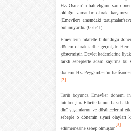
Hz. Osman’ın halifeliğinin son dönem
olduğu zamanlar olarak karşımıza 
(Emeviler) arasındaki tartışmalar/sa
bulunuyordu. (661/41)
Emevilerin hilafette bulunduğu dönem
dönem olarak tarihe geçmiştir. Hem y
göstermiştir. Devlet kademlerine liyakat
farklı sebeplerle adam kayırma bu sı
dönemi Hz. Peygamber’in hadîsinden
[2]
Tarih boyunca Emevîler dönemi ince
tutulmuştur. Elbette bunun bazı haklı 
dinî yaşamlarını ve düşüncelerini et
sebeple o dönemin siyasi olayları kü
[3]
edilmemesine sebep olmuştur.