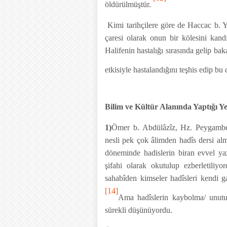
öldürülmüştür.
Kimi tarihçilere göre de Haccac b. Y
çaresi olarak onun bir kölesini kand
Halifenin hastalığı sırasında gelip ba
etkisiyle hastalandığını teşhis edip bu 
Bilim ve Kültür Alanında Yaptığı Ye
1)
Ömer b. Abdülâzîz, Hz. Peygamber
nesli pek çok âlimden hadîs dersi almı
döneminde hadislerin biran evvel ya
şifahi olarak okutulup ezberletili
sahabîden kimseler hadîsleri kendi gay
[14]
Ama hadîslerin kaybolma/ unutu
sürekli düşünüyordu.