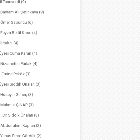
il Tanrıverdi
(9)
. Bayram Ali Çetinkaya
(9)
. Ömer Sabuncu
(6)
. Feyza Betül Köse
(4)
 Ortakcı
(4)
. Üyesi Cuma Karan
(4)
. Nizamettin Parlak
(4)
r. Emine Peköz
(3)
 Üyesi Sıddık Ünalan
(3)
. Hüseyin Güneş
(3)
r. Mahmut ÇINAR
(3)
. Dr. Sıddık Ünalan
(3)
. Abdurrahim Kaplan
(2)
. Yunus Emre Gördük
(2)