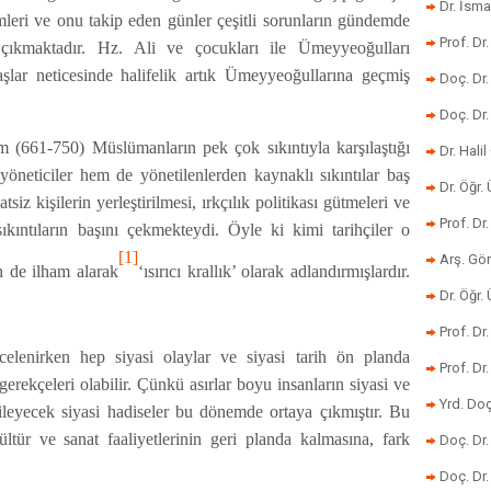
Dr. İsma
leri ve onu takip eden günler çeşitli sorunların gündemde
Prof. Dr
çıkmaktadır. Hz. Ali ve çocukları ile Ümeyyeoğulları
vaşlar neticesinde halifelik artık Ümeyyeoğullarına geçmiş
Doç. Dr
Doç. Dr
 (661-750) Müslümanların pek çok sıkıntıyla karşılaştığı
Dr. Halil
öneticiler hem de yönetilenlerden kaynaklı sıkıntılar baş
Dr. Öğr
siz kişilerin yerleştirilmesi, ırkçılık politikası gütmeleri ve
Prof. Dr
kıntıların başını çekmekteydi. Öyle ki kimi tarihçiler o
[1]
Arş. Gö
 de ilham alarak
‘ısırıcı krallık’ olarak adlandırmışlardır.
Dr. Öğr.
Prof. Dr
lenirken hep siyasi olaylar ve siyasi tarih ön planda
Prof. D
gerekçeleri olabilir. Çünkü asırlar boyu insanların siyasi ve
Yrd. Doç
kileyecek siyasi hadiseler bu dönemde ortaya çıkmıştır. Bu
ltür ve sanat faaliyetlerinin geri planda kalmasına, fark
Doç. Dr
Doç. Dr