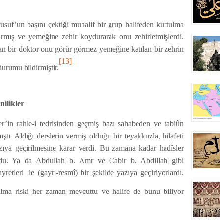
usuf’un başını çektiği muhalif bir grup halifeden kurtulma
ırmış ve yemeğine zehir koydurarak onu zehirletmişlerdi.
kan bir doktor onu görür görmez yemeğine katılan bir zehrin
[13]
durumu bildirmiştir.
nilikler
’in rahle-i tedrisinden geçmiş bazı sahabeden ve tabiûn
ştı. Aldığı derslerin vermiş olduğu bir teyakkuzla, hilafeti
zıya geçirilmesine karar verdi. Bu zamana kadar hadîsler
yordu. Ya da Abdullah b. Amr ve Cabir b. Abdillah gibi
retleri ile (gayri-resmî) bir şekilde yazıya geçiriyorlardı.
lma riski her zaman mevcuttu ve halife de bunu biliyor