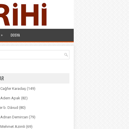
»
DOSYA
AR
. Cağfer Karadaş
(149)
r. Adem Apak
(82)
r b. Dâvud
(80)
r. Adnan Demircan
(79)
. Mehmet Azimli
(69)