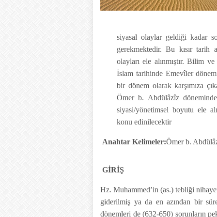
siyasal olaylar geldiği kadar s
gerekmektedir. Bu kısır tarih 
olayları ele alınmıştır. Bilim ve
İslam tarihinde Emevîler dönemi
bir dönem olarak karşımıza çıka
Ömer b. Abdülâzîz döneminde 
siyasi/yönetimsel boyutu ele al
konu edinilecektir
Anahtar Kelimeler:
Ömer b. Abdülâz
GİRİŞ
Hz. Muhammed’in (as.) tebliği nihaye
giderilmiş ya da en azından bir süre
dönemleri de (632-650) sorunların pe