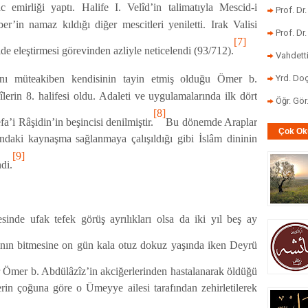
c emirliği yaptı. Halife I. Velîd’in talimatıyla Mescid-i
Prof. Dr
r’in namaz kıldığı diğer mescitleri yeniletti. Irak Valisi
Prof. Dr
[7]
lde eleştirmesi görevinden azliyle neticelendi (93/712).
Vahdett
nı müteakiben kendisinin tayin etmiş olduğu Ömer b.
Yrd. Doç
erin 8. halifesi oldu. Adaleti ve uygulamalarında ilk dört
Öğr. Gö
[8]
a’i Râşidin’in beşincisi denilmiştir.
Bu dönemde Araplar
Çok Ok
daki kaynaşma sağlanmaya çalışıldığı gibi İslâm dininin
[9]
di.
inde ufak tefek görüş ayrılıkları olsa da iki yıl beş ay
nın bitmesine on gün kala otuz dokuz yaşında iken Deyrü
er Ömer b. Abdülâzîz’in akciğerlerinden hastalanarak öldüğü
lerin çoğuna göre o Ümeyye ailesi tarafından zehirletilerek