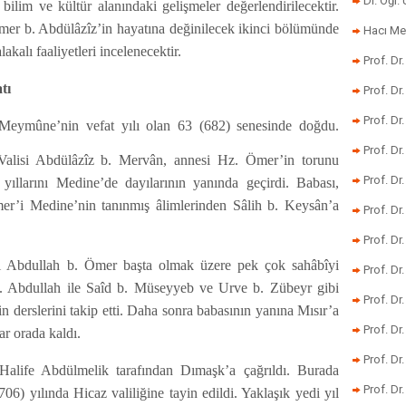
Dr. Öğr
lim ve kültür alanındaki gelişmeler değerlendirilecektir.
er b. Abdülâzîz’in hayatına değinilecek ikinci bölümünde
Hacı Me
kalı faaliyetleri incelenecektir.
Prof. Dr
tı
Prof. Dr
Prof. Dr
eymûne’nin vefat yılı olan 63 (682) senesinde doğdu.
Prof. Dr
alisi Abdülâzîz b. Mervân, annesi Hz. Ömer’in torunu
Prof. Dr
llarını Medine’de dayılarının yanında geçirdi. Babası,
er’i Medine’nin tanınmış âlimlerinden Sâlih b. Keysân’a
Prof. D
Prof. D
 Abdullah b. Ömer başta olmak üzere pek çok sahâbîyi
Prof. Dr
. Abdullah ile Saîd b. Müseyyeb ve Urve b. Zübeyr gibi
Prof. Dr
in derslerini takip etti. Daha sonra babasının yanına Mısır’a
Prof. Dr
ar orada kaldı.
Prof. Dr
Halife Abdülmelik tarafından Dımaşk’a çağrıldı. Burada
Prof. Dr.
706) yılında Hicaz valiliğine tayin edildi. Yaklaşık yedi yıl