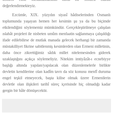
değerlendirmekteyiz.
Ezcümle, XIX. yüzyılın siyasî hâdiselerinden Osmanlı
toplumunda yaşayan hemen her kesimin şu ya da bu biçimde
etkilendiğini söylememiz mümkündür. Gerçekleştirilmeye çalışılan
ıslahât projeleri ile nisbeten umûm menfaatin sağlanmaya çalışıldığı
ifade edilebilirse de mutlak manada gelecek herhangi bir zamanda
müstakilliyet fikrine sabitlenmiş kesimlerden olan Ermeni milletinin,
daha önce zikrettiğimiz sâdık millet nitelemesinden giderek
uzaklaştığını açıkça söylemeliyiz. Nitekim imtiyâzât-ı ecnebiyye
başlığı altında yapılan/yapılacak olan düzenlemelerle birlikte
devletin kendilerine olan kadîm tavrı da söz konusu menfî duruma
engel teşkil etmeyecek, başta kilise olmak üzere Ermenilerin
devletle olan ilişkileri tarihî süreç içerisinde hiç olmadığı kadar
gergin bir hâle dönüşecektir.