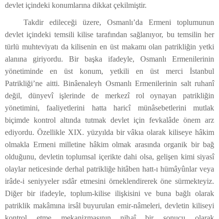
devlet içindeki konumlarına dikkat çekilmiştir.
Takdir edileceği üzere, Osmanlı’da Ermeni toplumunun
devlet içindeki temsili kilise tarafından sağlanıyor, bu temsilin her
türlü muhteviyatı da kilisenin en üst makamı olan patrikliğin yetki
alanına giriyordu. Bir başka ifadeyle, Osmanlı Ermenilerinin
yönetiminde en üst konum, yetkili en üst merci İstanbul
Patrikliği’ne aitti. Binâenaleyh Osmanlı Ermenilerinin salt ruhanî
değil, dünyevî işlerinde de merkezî rol oynayan patrikliğin
yönetimini, faaliyetlerini hatta haricî münâsebetlerini mutlak
biçimde kontrol altında tutmak devlet için fevkalâde önem arz
ediyordu. Özellikle XIX. yüzyılda bir vâkıa olarak kiliseye hâkim
olmakla Ermeni milletine hâkim olmak arasında organik bir bağ
olduğunu, devletin toplumsal içerikte dahi olsa, gelişen kimi siyasî
olaylar neticesinde derhal patrikliğe hitâben hatt-ı hümâyûnlar veya
irâde-i seniyyeler ısdâr etmesini örneklendirerek öne sürmekteyiz.
Diğer bir ifadeyle, toplum-kilise ilişkisini ve buna bağlı olarak
patriklik makâmına irsâl buyurulan emir-nâmeleri, devletin kiliseyi
kontrol etme mekanizmasının nihaî bir sonucu olarak