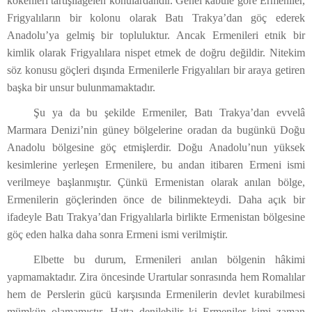
kökenleri tartışılagelen konulardandır. Genel kabule göre Ermeniler,
Frigyalıların bir kolonu olarak Batı Trakya’dan göç ederek
Anadolu’ya gelmiş bir topluluktur. Ancak Ermenileri etnik bir
kimlik olarak Frigyalılara nispet etmek de doğru değildir. Nitekim
söz konusu göçleri dışında Ermenilerle Frigyalıları bir araya getiren
başka bir unsur bulunmamaktadır.
Şu ya da bu şekilde Ermeniler, Batı Trakya’dan evvelâ
Marmara Denizi’nin güney bölgelerine oradan da bugünkü Doğu
Anadolu bölgesine göç etmişlerdir. Doğu Anadolu’nun yüksek
kesimlerine yerleşen Ermenilere, bu andan itibaren Ermeni ismi
verilmeye başlanmıştır. Çünkü Ermenistan olarak anılan bölge,
Ermenilerin göçlerinden önce de bilinmekteydi. Daha açık bir
ifadeyle Batı Trakya’dan Frigyalılarla birlikte Ermenistan bölgesine
göç eden halka daha sonra Ermeni ismi verilmiştir.
Elbette bu durum, Ermenileri anılan bölgenin hâkimi
yapmamaktadır. Zira öncesinde Urartular sonrasında hem Romalılar
hem de Perslerin gücü karşısında Ermenilerin devlet kurabilmesi
mümkün olamamıştır. Hatta denilebilir ki Ermeniler kimi zaman