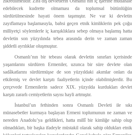
zikredilmelidir. Zira dış devletlerin Osmanlı’nın iç işlerine müdahale
edebilecek kudrette olmaması da toplumsal bütünlüğün
sürdürülmesinde hayati önem taşımıştır. Ne var ki devletin
zayıflamaya başlamasıyla, bahsi geçen etnik kimliklerin pek çoğu
milliyetçi söylemlerle iç karışıklıklara sebep olmaya başlamış hatta
devletin son yüzyılında tebea arasında derin ve zaman zaman
şiddetli ayrılıklar oluşmuştur.
Osmanlı’nın bir tebeası olarak devletin sınırları içerisinde
yaşamlarını sürdüren Ermeniler, uzunca bir süre devlete olan
sadâkatlarını sürdürmüşse de son yüzyıldaki akımlar onları da
etkilemiş ve devlet karşıtı faaliyetlerin içinde olabilmişlerdir. Bu
çerçevede Ermenilerin sadece XIX. yüzyılda kurdukları devlet
karşıtı zararlı cemiyetlerin sayısı hayli artmıştır.
İstanbul’un fethinden sonra Osmanlı Devleti ile sıkı
münasebetler kurmaya başlayan Ermeni toplumunun ne zaman ve
nereden Anadolu’ya geldikleri, hatta millî bir kimliğe sahip olup
olmadıkları, bir başka ifadeyle müstakil olarak sahip oldukları etnik