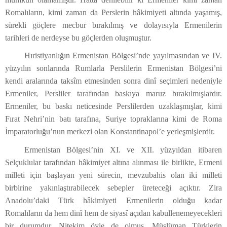
Romalıların, kimi zaman da Perslerin hâkimiyeti altında yaşamış,
sürekli göçlere mecbur bırakılmış ve dolayısıyla Ermenilerin
tarihleri de nerdeyse bu göçlerden oluşmuştur.
Hıristiyanlığın Ermenistan Bölgesi’nde yayılmasından ve IV.
yüzyılın sonlarında Rumlarla Perslilerin Ermenistan Bölgesi’ni
kendi aralarında taksîm etmesinden sonra dinî seçimleri nedeniyle
Ermeniler, Persliler tarafından baskıya maruz bırakılmışlardır.
Ermeniler, bu baskı neticesinde Perslilerden uzaklaşmışlar, kimi
Fırat Nehri’nin batı tarafına, Suriye topraklarına kimi de Roma
İmparatorluğu’nun merkezi olan Konstantinapol’e yerleşmişlerdir.
Ermenistan Bölgesi’nin XI. ve XII. yüzyıldan itibaren
Selçuklular tarafından hâkimiyet altına alınması ile birlikte, Ermeni
milleti için başlayan yeni sürecin, mevzubahis olan iki milleti
birbirine yakınlaştırabilecek sebepler üreteceği açıktır. Zira
Anadolu’daki Türk hâkimiyeti Ermenilerin olduğu kadar
Romalıların da hem dinî hem de siyasî açıdan kabullenemeyecekleri
bir durumdur. Nitekim öyle de olmuş, Müslüman Türklerin