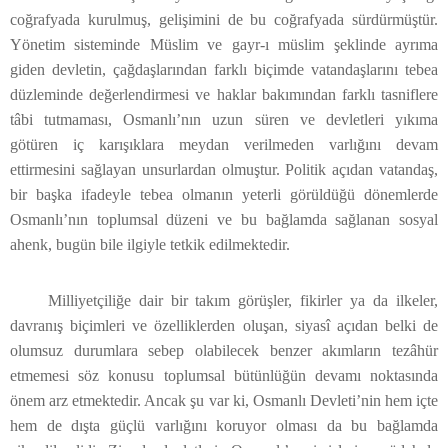
coğrafyada kurulmuş, gelişimini de bu coğrafyada sürdürmüştür.
Yönetim sisteminde Müslim ve gayr-ı müslim şeklinde ayrıma
giden devletin, çağdaşlarından farklı biçimde vatandaşlarını tebea
düzleminde değerlendirmesi ve haklar bakımından farklı tasniflere
tâbi tutmaması, Osmanlı’nın uzun süren ve devletleri yıkıma
götüren iç karışıklara meydan verilmeden varlığını devam
ettirmesini sağlayan unsurlardan olmuştur. Politik açıdan vatandaş,
bir başka ifadeyle tebea olmanın yeterli görüldüğü dönemlerde
Osmanlı’nın toplumsal düzeni ve bu bağlamda sağlanan sosyal
ahenk, bugün bile ilgiyle tetkik edilmektedir.
Milliyetçiliğe dair bir takım görüşler, fikirler ya da ilkeler,
davranış biçimleri ve özelliklerden oluşan, siyasî açıdan belki de
olumsuz durumlara sebep olabilecek benzer akımların tezâhür
etmemesi söz konusu toplumsal bütünlüğün devamı noktasında
önem arz etmektedir. Ancak şu var ki, Osmanlı Devleti’nin hem içte
hem de dışta güçlü varlığını koruyor olması da bu bağlamda