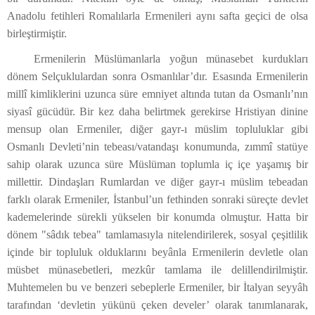
Anadolu fetihleri Romalılarla Ermenileri aynı safta geçici de olsa
birleştirmiştir.
Ermenilerin Müslümanlarla yoğun münasebet kurdukları
dönem Selçuklulardan sonra Osmanlılar’dır. Esasında Ermenilerin
millî kimliklerini uzunca süre emniyet altında tutan da Osmanlı’nın
siyasî gücüdür. Bir kez daha belirtmek gerekirse Hristiyan dinine
mensup olan Ermeniler, diğer gayr-ı müslim topluluklar gibi
Osmanlı Devleti’nin tebeası/vatandaşı konumunda, zımmî statüye
sahip olarak uzunca süre Müslüman toplumla iç içe yaşamış bir
millettir. Dindaşları Rumlardan ve diğer gayr-ı müslim tebeadan
farklı olarak Ermeniler, İstanbul’un fethinden sonraki süreçte devlet
kademelerinde sürekli yükselen bir konumda olmuştur. Hatta bir
dönem "sâdık tebea" tamlamasıyla nitelendirilerek, sosyal çeşitlilik
içinde bir topluluk olduklarını beyânla Ermenilerin devletle olan
müsbet münasebetleri, mezkûr tamlama ile delillendirilmiştir.
Muhtemelen bu ve benzeri sebeplerle Ermeniler, bir İtalyan seyyâh
tarafından ‘devletin yükünü çeken develer’ olarak tanımlanarak,