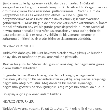
Şia'da nevruz ile ilgil gelenek ve ididalar da şunlardır: 1- Cebrail
Peygamber sas bu günde nazil olmuştur. 2-Hz. Ali as Hz. Peygamber sas
omuzuna çıkarak kabe üzerindeki putları kırması. 3-Gadir-i Hum da
Peygamber sas Ali as Yerine tayin etmesi. 4-Yine bu gün de
peygamberimiz Ali as Cinleri islama davet etmek için cinler vadisine
göndermesi. 5-Ali as bu gün de haricilere karşı Zafer kazanması. 6-İmam
Mehdi af zuhuru böylesi bir günde gerçekleşecektir. 7-İmam Mehdi af
nevruz günü deccal'a karşı zafer kazanacaktır ve onu kufe şehrin de
dara çekecektir. 8- Her nevruz geldiğin de biz zamanın İmamının
zuhuruna ümitleniriz. zir o gün bizim ve şialarımızın günüdür.
NEVROZ VE KÜRTLER
Türkiye'de daha çok bir Kürt bayramı olarak ortaya çıkmış ve bundan
dolayı devlet tarafından yasaklama yoluna gitmiştir.
Kürtler bu günü bir Mecusi dini günü olarak değil bir bağımsızlık günü
olarak kutlamaktadırlar.
Bugünde Demirci Kawa liderliğinde demir körüğüyle bağımsızlık
meşalesi yakılmıştır. Bu nedenle Kürtler'in yaktığı ateş mecusi ateşi değil
bağımsızlık ateşi olmuştur. Ateş dansı da bir mecusi ayini değil,
bağımsızlık gösterisine dönüşmüştür. Ateş imgesinin anlamı da budur.
Dolayısıyla içine yüklenen anlam farklıdır.
NEVROZ VE TÜRKLER
Türkiye'de yıllarca yasaktı. Fakat Orta Asya Türkleriyle ilişki kurulunca,