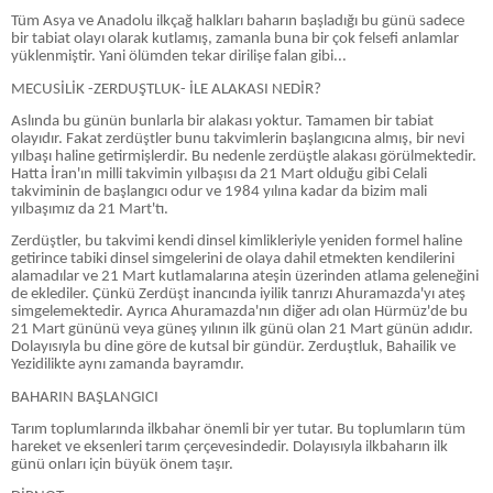
Tüm Asya ve Anadolu ilkçağ halkları baharın başladığı bu günü sadece
bir tabiat olayı olarak kutlamış, zamanla buna bir çok felsefi anlamlar
yüklenmiştir. Yani ölümden tekar dirilişe falan gibi...
MECUSİLİK -ZERDUŞTLUK- İLE ALAKASI NEDİR?
Aslında bu günün bunlarla bir alakası yoktur. Tamamen bir tabiat
olayıdır. Fakat zerdüştler bunu takvimlerin başlangıcına almış, bir nevi
yılbaşı haline getirmişlerdir. Bu nedenle zerdüştle alakası görülmektedir.
Hatta İran'ın milli takvimin yılbaşısı da 21 Mart olduğu gibi Celali
takviminin de başlangıcı odur ve 1984 yılına kadar da bizim mali
yılbaşımız da 21 Mart'tı.
Zerdüştler, bu takvimi kendi dinsel kimlikleriyle yeniden formel haline
getirince tabiki dinsel simgelerini de olaya dahil etmekten kendilerini
alamadılar ve 21 Mart kutlamalarına ateşin üzerinden atlama geleneğini
de eklediler. Çünkü Zerdüşt inancında iyilik tanrızı Ahuramazda'yı ateş
simgelemektedir. Ayrıca Ahuramazda'nın diğer adı olan Hürmüz'de bu
21 Mart gününü veya güneş yılının ilk günü olan 21 Mart günün adıdır.
Dolayısıyla bu dine göre de kutsal bir gündür. Zerduştluk, Bahailik ve
Yezidilikte aynı zamanda bayramdır.
BAHARIN BAŞLANGICI
Tarım toplumlarında ilkbahar önemli bir yer tutar. Bu toplumların tüm
hareket ve eksenleri tarım çerçevesindedir. Dolayısıyla ilkbaharın ilk
günü onları için büyük önem taşır.