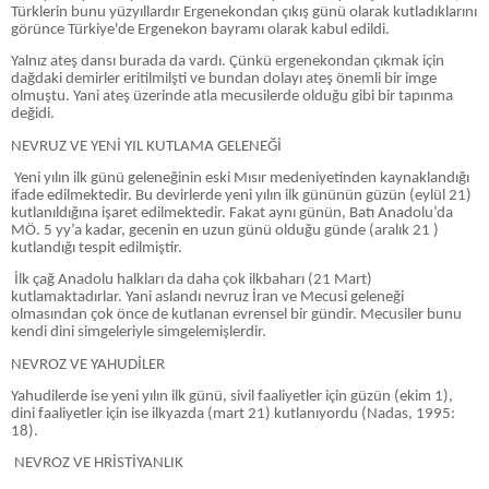
Türklerin bunu yüzyıllardır Ergenekondan çıkış günü olarak kutladıklarını
görünce Türkiye'de Ergenekon bayramı olarak kabul edildi.
Yalnız ateş dansı burada da vardı. Çünkü ergenekondan çıkmak için
dağdaki demirler eritilmilşti ve bundan dolayı ateş önemli bir imge
olmuştu. Yani ateş üzerinde atla mecusilerde olduğu gibi bir tapınma
değidi.
NEVRUZ VE YENİ YIL KUTLAMA GELENEĞİ
Yeni yılın ilk günü geleneğinin eski Mısır medeniyetinden kaynaklandığı
ifade edilmektedir. Bu devirlerde yeni yılın ilk gününün güzün (eylül 21)
kutlanıldığına işaret edilmektedir. Fakat aynı günün, Batı Anadolu’da
MÖ. 5 yy’a kadar, gecenin en uzun günü olduğu günde (aralık 21 )
kutlandığı tespit edilmiştir.
İlk çağ Anadolu halkları da daha çok ilkbaharı (21 Mart)
kutlamaktadırlar. Yani aslandı nevruz İran ve Mecusi geleneği
olmasından çok önce de kutlanan evrensel bir gündir. Mecusiler bunu
kendi dini simgeleriyle simgelemişlerdir.
NEVROZ VE YAHUDİLER
Yahudilerde ise yeni yılın ilk günü, sivil faaliyetler için güzün (ekim 1),
dini faaliyetler için ise ilkyazda (mart 21) kutlanıyordu (Nadas, 1995:
18).
NEVROZ VE HRİSTİYANLIK