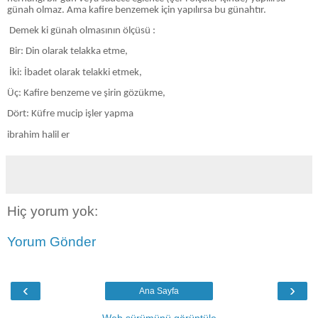
günah olmaz. Ama kafire benzemek için yapılırsa bu günahtır.
Demek ki günah olmasının ölçüsü :
Bir: Din olarak telakka etme,
İki: İbadet olarak telakki etmek,
Üç: Kafire benzeme ve şirin gözükme,
Dört: Küfre mucip işler yapma
ibrahim halil er
Hiç yorum yok:
Yorum Gönder
‹
›
Ana Sayfa
Web sürümünü görüntüle