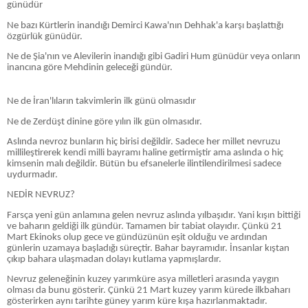
günüdür
Ne bazı Kürtlerin inandığı Demirci Kawa'nın Dehhak'a karşı başlattığı
özgürlük günüdür.
Ne de Şia'nın ve Alevilerin inandığı gibi Gadiri Hum günüdür veya onların
inancına göre Mehdinin geleceği gündür.
Ne de İran'lıların takvimlerin ilk günü olmasıdır
Ne de Zerdüşt dinine göre yılın ilk gün olmasıdır.
Aslında nevroz bunların hiç birisi değildir. Sadece her millet nevruzu
millileştirerek kendi milli bayramı haline getirmiştir ama aslında o hiç
kimsenin malı değildir. Bütün bu efsanelerle ilintilendirilmesi sadece
uydurmadır.
NEDİR NEVRUZ?
Farsça yeni gün anlamına gelen nevruz aslında yılbaşıdır. Yani kışın bittiği
ve baharın geldiği ilk gündür. Tamamen bir tabiat olayıdır. Çünkü 21
Mart Ekinoks olup gece ve gündüzünün eşit olduğu ve ardından
günlerin uzamaya başladığı süreçtir. Bahar bayramıdır. İnsanlar kıştan
çıkıp bahara ulaşmadan dolayı kutlama yapmışlardır.
Nevruz geleneğinin kuzey yarımküre asya milletleri arasında yaygın
olması da bunu gösterir. Çünkü 21 Mart kuzey yarım kürede ilkbaharı
gösterirken aynı tarihte güney yarım küre kışa hazırlanmaktadır.