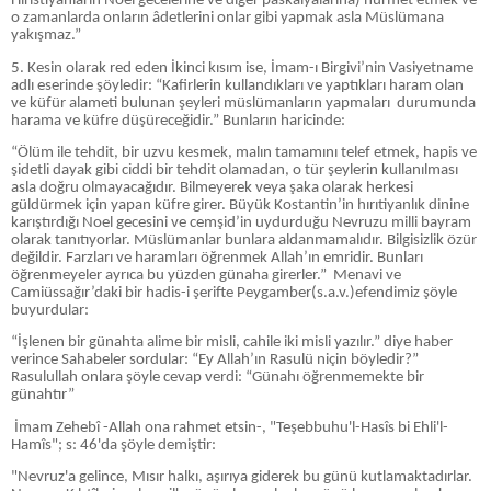
Hıristiyanların Noel gecelerine ve diğer paskalyalarına) hürmet etmek ve
o zamanlarda onların âdetlerini onlar gibi yapmak asla Müslümana
yakışmaz.”
5. Kesin olarak red eden İkinci kısım ise, İmam-ı Birgivi’nin Vasiyetname
adlı eserinde şöyledir: “Kafirlerin kullandıkları ve yaptıkları haram olan
ve küfür alameti bulunan şeyleri müslümanların yapmaları durumunda
harama ve küfre düşüreceğidir.” Bunların haricinde:
“Ölüm ile tehdit, bir uzvu kesmek, malın tamamını telef etmek, hapis ve
şidetli dayak gibi ciddi bir tehdit olamadan, o tür şeylerin kullanılması
asla doğru olmayacağıdır. Bilmeyerek veya şaka olarak herkesi
güldürmek için yapan küfre girer. Büyük Kostantin’in hırıtiyanlık dinine
karıştırdığı Noel gecesini ve cemşid’in uydurduğu Nevruzu milli bayram
olarak tanıtıyorlar. Müslümanlar bunlara aldanmamalıdır. Bilgisizlik özür
değildir. Farzları ve haramları öğrenmek Allah’ın emridir. Bunları
öğrenmeyeler ayrıca bu yüzden günaha girerler.” Menavi ve
Camiüssağır’daki bir hadis-i şerifte Peygamber(s.a.v.)efendimiz şöyle
buyurdular:
“İşlenen bir günahta alime bir misli, cahile iki misli yazılır.” diye haber
verince Sahabeler sordular: “Ey Allah’ın Rasulü niçin böyledir?”
Rasulullah onlara şöyle cevap verdi: “Günahı öğrenmemekte bir
günahtır”
İmam Zehebî -Allah ona rahmet etsin-, "Teşebbuhu'l-Hasîs bi Ehli'l-
Hamîs"; s: 46'da şöyle demiştir:
"Nevruz'a gelince, Mısır halkı, aşırıya giderek bu günü kutlamaktadırlar.