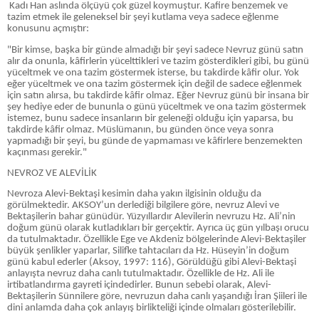
Kadı Han aslında ölçüyü çok güzel koymuştur. Kafire benzemek ve
tazim etmek ile geleneksel bir şeyi kutlama veya sadece eğlenme
konusunu açmıştır:
"Bir kimse, başka bir günde almadığı bir şeyi sadece Nevruz günü satın
alır da onunla, kâfirlerin yücelttikleri ve tazim gösterdikleri gibi, bu günü
yüceltmek ve ona tazim göstermek isterse, bu takdirde kâfir olur. Yok
eğer yüceltmek ve ona tazim göstermek için değil de sadece eğlenmek
için satın alırsa, bu takdirde kâfir olmaz. Eğer Nevruz günü bir insana bir
şey hediye eder de bununla o günü yüceltmek ve ona tazim göstermek
istemez, bunu sadece insanların bir geleneği olduğu için yaparsa, bu
takdirde kâfir olmaz. Müslümanın, bu günden önce veya sonra
yapmadığı bir şeyi, bu günde de yapmaması ve kâfirlere benzemekten
kaçınması gerekir."
NEVROZ VE ALEVİLİK
Nevroza Alevi-Bektaşi kesimin daha yakın ilgisinin olduğu da
görülmektedir. AKSOY’un derlediği bilgilere göre, nevruz Alevi ve
Bektaşilerin bahar günüdür. Yüzyıllardır Alevilerin nevruzu Hz. Ali’nin
doğum günü olarak kutladıkları bir gerçektir. Ayrıca üç gün yılbaşı orucu
da tutulmaktadır. Özellikle Ege ve Akdeniz bölgelerinde Alevi-Bektaşiler
büyük şenlikler yaparlar, Silifke tahtacıları da Hz. Hüseyin’in doğum
günü kabul ederler (Aksoy, 1997: 116), Görüldüğü gibi Alevi-Bektaşi
anlayışta nevruz daha canlı tutulmaktadır. Özellikle de Hz. Ali ile
irtibatlandırma gayreti içindedirler. Bunun sebebi olarak, Alevi-
Bektaşilerin Sünnilere göre, nevruzun daha canlı yaşandığı İran Şiileri ile
dini anlamda daha çok anlayış birlikteliği içinde olmaları gösterilebilir.