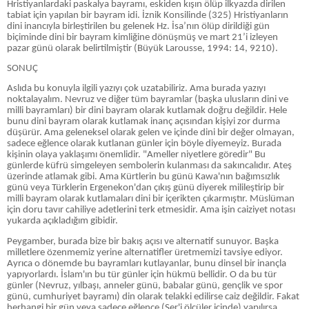
Hristiyanlardaki paskalya bayramı, eskiden kışın ölüp ilkyazda dirilen
tabiat için yapılan bir bayram idi. İznik Konsilinde (325) Hristiyanların
dini inancıyla birleştirilen bu gelenek Hz. İsa’nın ölüp dirildiği gün
biçiminde dini bir bayram kimliğine dönüşmüş ve mart 21’i izleyen
pazar günü olarak belirtilmiştir (Büyük Larousse, 1994: 14, 9210).
SONUÇ
Aslıda bu konuyla ilgili yazıyı çok uzatabiliriz. Ama burada yazıyı
noktalayalım. Nevruz ve diğer tüm bayramlar (başka ulusların dini ve
milli bayramları) bir dini bayram olarak kutlamak doğru değildir. Hele
bunu dini bayram olarak kutlamak inanç açısından kişiyi zor durma
düşürür. Ama geleneksel olarak gelen ve içinde dini bir değer olmayan,
sadece eğlence olarak kutlanan günler için böyle diyemeyiz. Burada
kişinin olaya yaklaşımı önemlidir. "Ameller niyetlere göredir" Bu
günlerde küfrü simgeleyen sembolerin kulanması da sakıncalıdır. Ateş
üzerinde atlamak gibi. Ama Kürtlerin bu günü Kawa'nın bağımsızlık
günü veya Türklerin Ergenekon'dan çıkış günü diyerek milileştirip bir
milli bayram olarak kutlamaları dini bir içerikten çıkarmıştır. Müslüman
için doru tavır cahiliye adetlerini terk etmesidir. Ama işin caiziyet notası
yukarda açıkladığım gibidir.
Peygamber, burada bize bir bakış açısı ve alternatif sunuyor. Başka
milletlere özenmemiz yerine alternatifler üretmemizi tavsiye ediyor.
Ayrıca o dönemde bu bayramları kutlayanlar, bunu dinsel bir inançla
yapıyorlardı. İslam'ın bu tür günler için hükmü bellidir. O da bu tür
günler (Nevruz, yılbaşı, anneler günü, babalar günü, gençlik ve spor
günü, cumhuriyet bayramı) din olarak telakki edilirse caiz değildir. Fakat
herhangi bir gün veya sadece eğlence (Şer'i ölçüler içinde) yapılırsa