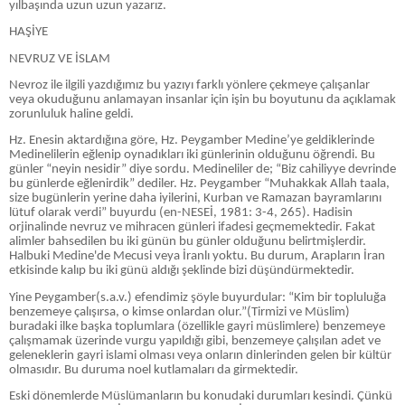
yılbaşında uzun uzun yazarız.
HAŞİYE
NEVRUZ VE İSLAM
Nevroz ile ilgili yazdığımız bu yazıyı farklı yönlere çekmeye çalışanlar
veya okuduğunu anlamayan insanlar için işin bu boyutunu da açıklamak
zorunluluk haline geldi.
Hz. Enesin aktardığına göre, Hz. Peygamber Medine’ye geldiklerinde
Medinelilerin eğlenip oynadıkları iki günlerinin olduğunu öğrendi. Bu
günler “neyin nesidir” diye sordu. Medineliler de; “Biz cahiliyye devrinde
bu günlerde eğlenirdik” dediler. Hz. Peygamber “Muhakkak Allah taala,
size bugünlerin yerine daha iyilerini, Kurban ve Ramazan bayramlarını
lütuf olarak verdi” buyurdu (en-NESEİ, 1981: 3-4, 265). Hadisin
orjinalinde nevruz ve mihracen günleri ifadesi geçmemektedir. Fakat
alimler bahsedilen bu iki günün bu günler olduğunu belirtmişlerdir.
Halbuki Medine'de Mecusi veya İranlı yoktu. Bu durum, Arapların İran
etkisinde kalıp bu iki günü aldığı şeklinde bizi düşündürmektedir.
Yine Peygamber(s.a.v.) efendimiz şöyle buyurdular: “Kim bir topluluğa
benzemeye çalışırsa, o kimse onlardan olur.”(Tirmizi ve Müslim)
buradaki ilke başka toplumlara (özellikle gayri müslimlere) benzemeye
çalışmamak üzerinde vurgu yapıldığı gibi, benzemeye çalışılan adet ve
geleneklerin gayri islami olması veya onların dinlerinden gelen bir kültür
olmasıdır. Bu duruma noel kutlamaları da girmektedir.
Eski dönemlerde Müslümanların bu konudaki durumları kesindi. Çünkü