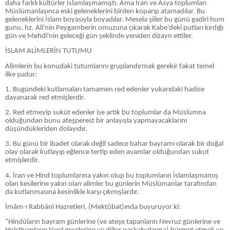
daha farklı kültürler İslamlaşmamıştı. Ama İran ve Asya toplumları
Müslümanlaşınca eski geleneklerini birden koparıp atamadılar. Bu
geleneklerini İslam boyasıyla boyadılar. Mesela şiiler bu günü gadiri hum
gunu, hz. Ali'nin Peygamberin omuzuna çıkarak Kabe'deki putları kırdığı
gün ve Mehdi'nin geleceği gün şeklinde yeniden dizayn ettiler.
İSLAM ALİMLERİN TUTUMU
Alimlerin bu konudaki tutumlarını gruplandırmak gerekir fakat temel
ilke şudur:
1. Bugündeki kutlamaları tamamen red edenler yukarıdaki hadise
dayanarak red etmişlerdir.
2. Red etmeyip suküt edenler ise artık bu toplumlar da Müslümna
olduğundan bunu ateşperest bir anlayışla yapmayacaklarını
düşündükleriden dolayıdır.
3. Bu günü bir ibadet olarak değil sadece bahar bayramı olarak bir doğal
olay olarak kutlayıp eğlence tertip eden avamlar olduğundan sukut
etmişlerdir.
4. İran ve Hind toplumlarına yakın olup bu toplumların İslamlaşmamış
olan kesilerine yakın olan alimler bu günlerin Müslümanlar tarafından
da kutlanmasına kesinlikle karşı çıkmışlardır.
İmâm-ı Rabbânî Hazretleri, (Mektûbat)ında buyuruyor ki:
“Hindûların bayram günlerine (ve ateşe tapanların Nevruz günlerine ve