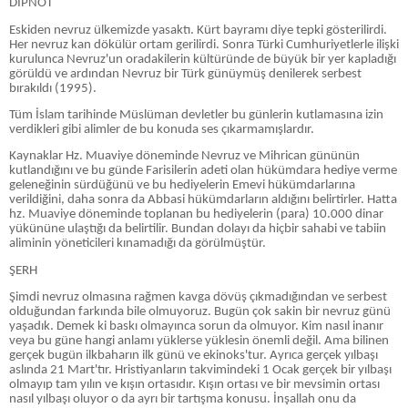
DİPNOT
Eskiden nevruz ülkemizde yasaktı. Kürt bayramı diye tepki gösterilirdi.
Her nevruz kan dökülür ortam gerilirdi. Sonra Türki Cumhuriyetlerle ilişki
kurulunca Nevruz'un oradakilerin kültüründe de büyük bir yer kapladığı
görüldü ve ardından Nevruz bir Türk günüymüş denilerek serbest
bırakıldı (1995).
Tüm İslam tarihinde Müslüman devletler bu günlerin kutlamasına izin
verdikleri gibi alimler de bu konuda ses çıkarmamışlardır.
Kaynaklar Hz. Muaviye döneminde Nevruz ve Mihrican gününün
kutlandığını ve bu günde Farisilerin adeti olan hükümdara hediye verme
geleneğinin sürdüğünü ve bu hediyelerin Emevi hükümdarlarına
verildiğini, daha sonra da Abbasi hükümdarların aldığını belirtirler. Hatta
hz. Muaviye döneminde toplanan bu hediyelerin (para) 10.000 dinar
yükününe ulaştığı da belirtilir. Bundan dolayı da hiçbir sahabi ve tabiin
aliminin yöneticileri kınamadığı da görülmüştür.
ŞERH
Şimdi nevruz olmasına rağmen kavga dövüş çıkmadığından ve serbest
olduğundan farkında bile olmuyoruz. Bugün çok sakin bir nevruz günü
yaşadık. Demek ki baskı olmayınca sorun da olmuyor. Kim nasıl inanır
veya bu güne hangi anlamı yüklerse yüklesin önemli değil. Ama bilinen
gerçek bugün ilkbaharın ilk günü ve ekinoks'tur. Ayrıca gerçek yılbaşı
aslında 21 Mart'tır. Hristiyanların takvimindeki 1 Ocak gerçek bir yılbaşı
olmayıp tam yılın ve kışın ortasıdır. Kışın ortası ve bir mevsimin ortası
nasıl yılbaşı oluyor o da ayrı bir tartışma konusu. İnşallah onu da