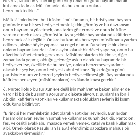
Nevruz, Kıbtîlerin yılının ilk günü olup onlar bu günü bayram olarak
kutlamaktadırlar. Müslümanlar da bu konuda onlara
benzemektedirler."
Mâliki âlimlerinden İbn-i Kâsim; "müslümanın, bir hristiyanın bayram
gününde ona bir şey hediye etmesini çirkin görmüş ve bu davranışın,
onun bayramını yücetmek, ona tazim göstermek ve onun küfrüne
yardım etmek olarak görmüştür. Aynı şekilde bayramlarında kâfirlere
benzemek câiz değildir. Onlara bu konuda benzeyen müslümana yardım
edilmez, aksine böyle yapmasına engel olunur. Bu sebeple bir kimse,
onların bayramlarında İslâm'a aykırı olarak bir dâvet yaparsa, onun bu
dâvetine icâbet etmek gerekmez. Müslümanlardan bir kimse, diğer
zamanlarda yapmış olduğu geleneğe aykırı olarak bu bayramda bir
hediye verirse, özellikle de bu hediye, onlara benzemeye yardımcı
olacak bir şey ise, onun hediyesi kabul edilmez. Tıpkı doğum günü
partisinde mum ve benzeri şeylerin hediye edilmesi gibi.Bayramlarında
kâfirlere benzeyen (müslümanların) cezâlandırılması gerekir."
6. Mutedil olup bu tür günlere değil işin mahiyetine bakan alimler de
vardır ki biz de bu sınıfın görüşünü diakete alıyoruz. Bunlardan İbn-i
Abidin; kafirlerin yaptıkları ve kullanmakta oldukları şeylerin iki kısım
olduğunu bildiriyor:
“Birincisi her memleketin adet olarak yaptıkları şeylerdir. Bunlardan
haram olmayan şeyleri yapmak ve kullanmak günah değildir. Pantolon,
fes, ve çeşitli ayakkabı, masada yemek yemek, çatal ve kaşık kullanmak
gibi. Örnek olarak Rasulullah (s.a.v.) efendimiz papazlara mahsus bir
ayakkabıyı giymesidir.”