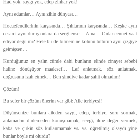
Had yok, saygı yok, edep zinhar yok!
Aynı adamlar… Aynı zihin dünyası…
Hocaefendilerinin karşısında… Şıhlarının karşısında… Keşke aynı
cesaret aynı duruş onlara da sergilense… Ama… Onlar cennet vaat
ediyor değil mi? Hele bir de bilmem ne kolunu tutturup aynı çizgiye
gelmişsen…
Kurduğunuz en yalın cümle dahi bunların elinde cinayet sebebi
haline dönüşüyor maalesef… Laf anlatmak, söz anlatmak,
doğrusunu izah etmek… Ben şimdiye kadar şahit olmadım!
Çözüm!
Bu sefer bir çözüm önerim var gibi: Aile terbiyesi!
Düşünsenize bunlara aileden saygı, edep, terbiye, soru sormak,
anlamadan dinlemeden konuşmamak, sevgi, ilme değer vermek,
kaba ve çirkin söz kullanmamak vs. vs. öğretilmiş olsaydı yine
bunlar böyle mi olurdu?