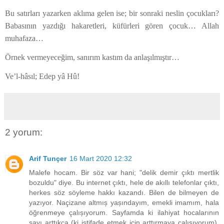
Bu satırları yazarken aklıma gelen ise; bir sonraki neslin çocukları?
Babasının yazdığı hakaretleri, küfürleri gören çocuk… Allah
muhafaza…
Örnek vermeyeceğim, sanırım kastım da anlaşılmıştır…
Ve’l-hâsıl; Edep yâ Hû!
2 yorum:
Arif Tunçer
16 Mart 2020 12:32
Malefe hocam. Bir söz var hani; "delik demir çıktı mertlik
bozuldu" diye. Bu internet çıktı, hele de akıllı telefonlar çıktı,
herkes söz söyleme hakkı kazandı. Bilen de bilmeyen de
yazıyor. Naçizane altmıș yașındayım, emekli imamım, hala
öğrenmeye çalıșıyorum. Sayfamda ki ilahiyat hocalarının
sayı arttıkça (ki istifade etmek için arttırmaya çalıșıyorum),