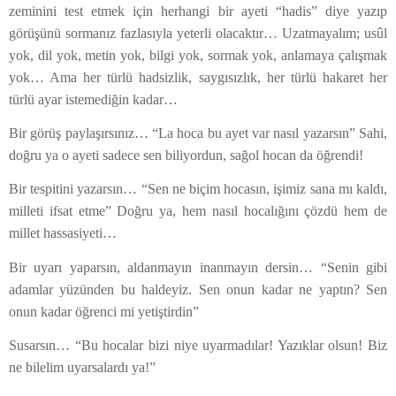
zeminini test etmek için herhangi bir ayeti “hadis” diye yazıp
görüşünü sormanız fazlasıyla yeterli olacaktır… Uzatmayalım; usûl
yok, dil yok, metin yok, bilgi yok, sormak yok, anlamaya çalışmak
yok… Ama her türlü hadsizlik, saygısızlık, her türlü hakaret her
türlü ayar istemediğin kadar…
Bir görüş paylaşırsınız… “La hoca bu ayet var nasıl yazarsın” Sahi,
doğru ya o ayeti sadece sen biliyordun, sağol hocan da öğrendi!
Bir tespitini yazarsın… “Sen ne biçim hocasın, işimiz sana mı kaldı,
milleti ifsat etme” Doğru ya, hem nasıl hocalığını çözdü hem de
millet hassasiyeti…
Bir uyarı yaparsın, aldanmayın inanmayın dersin… “Senin gibi
adamlar yüzünden bu haldeyiz. Sen onun kadar ne yaptın? Sen
onun kadar öğrenci mi yetiştirdin”
Susarsın… “Bu hocalar bizi niye uyarmadılar! Yazıklar olsun! Biz
ne bilelim uyarsalardı ya!”