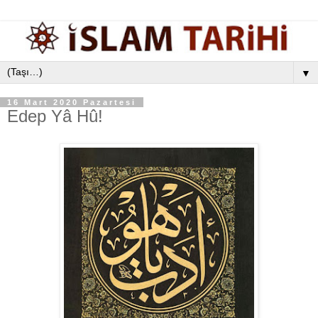
▼
16 Mart 2020 Pazartesi
Edep Yâ Hû!