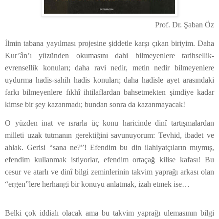
Prof. Dr. Şaban Öz
İlmin tabana yayılması projesine şiddetle karşı çıkan biriyim. Daha
Kur’ân’ı yüzünden okumasını dahi bilmeyenlere tarihsellik-
evrensellik konuları; daha ravi nedir, metin nedir bilmeyenlere
uydurma hadis-sahih hadis konuları; daha hadisle ayet arasındaki
farkı bilmeyenlere fıkhî ihtilaflardan bahsetmekten şimdiye kadar
kimse bir şey kazanmadı; bundan sonra da kazanmayacak!
O yüzden inat ve ısrarla üç konu haricinde dinî tartışmalardan
milleti uzak tutmanın gerektiğini savunuyorum: Tevhid, ibadet ve
ahlak. Gerisi “sana ne?”! Efendim bu din ilahiyatçıların mıymış,
efendim kullanmak istiyorlar, efendim ortaçağ kilise kafası! Bu
cesur ve atarlı ve dinî bilgi zeminlerinin takvim yaprağı arkası olan
“ergen”lere herhangi bir konuyu anlatmak, izah etmek ise…
Belki çok iddialı olacak ama bu takvim yaprağı ulemasının bilgi