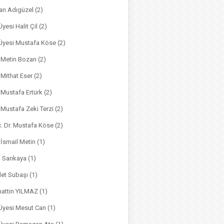
an Adıgüzel
(2)
Üyesi Halit Çil
(2)
. Üyesi Mustafa Köse
(2)
. Metin Bozan
(2)
. Mithat Eser
(2)
. Mustafa Ertürk
(2)
. Mustafa Zeki Terzi
(2)
ç. Dr. Mustafa Köse
(2)
 İsmail Metin
(1)
m Sarıkaya
(1)
det Subaşı
(1)
hattin YILMAZ
(1)
 Üyesi Mesut Can
(1)