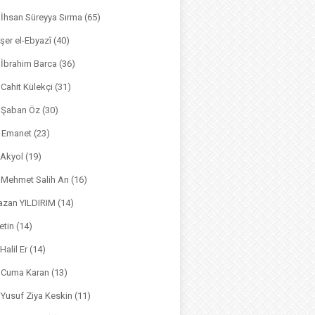
. İhsan Süreyya Sırma
(65)
şer el-Ebyazî
(40)
 İbrahim Barca
(36)
. Cahit Külekçi
(31)
. Şaban Öz
(30)
l Emanet
(23)
 Akyol
(19)
. Mehmet Salih Arı
(16)
azan YILDIRIM
(14)
etin
(14)
Halil Er
(14)
. Cuma Karan
(13)
. Yusuf Ziya Keskin
(11)