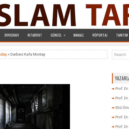
»
BIYOGRAFI
KITABIYAT
GÜNCEL
MAKALE
RÖPORTAJ
TANITIM
radaş
» Darbeci Kafa Montajı
YAZARL
Prof. Dr
Prof. D
Ebû Öme
Prof. D
Prof. Dr