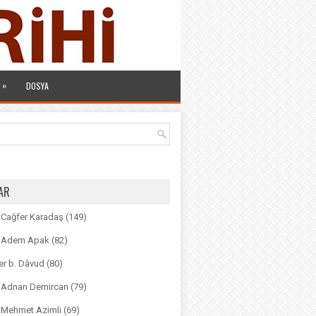
»
DOSYA
AR
. Cağfer Karadaş
(149)
r. Adem Apak
(82)
r b. Dâvud
(80)
r. Adnan Demircan
(79)
. Mehmet Azimli
(69)