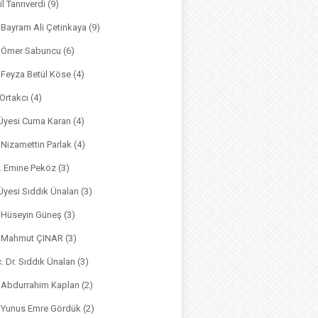
il Tanrıverdi
(9)
. Bayram Ali Çetinkaya
(9)
. Ömer Sabuncu
(6)
. Feyza Betül Köse
(4)
 Ortakcı
(4)
. Üyesi Cuma Karan
(4)
. Nizamettin Parlak
(4)
r. Emine Peköz
(3)
 Üyesi Sıddık Ünalan
(3)
. Hüseyin Güneş
(3)
r. Mahmut ÇINAR
(3)
. Dr. Sıddık Ünalan
(3)
. Abdurrahim Kaplan
(2)
. Yunus Emre Gördük
(2)