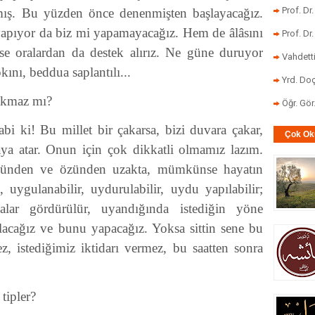
Prof. Dr
nmış. Bu yüzden önce denenmişten başlayacağız.
yapıyor da biz mi yapamayacağız. Hem de âlâsını
Prof. Dr
rse oralardan da destek alırız. Ne güne duruyor
Vahdett
kını, beddua saplantılı...
Yrd. Doç
çakmaz mı?
Öğr. Gö
abi ki! Bu millet bir çakarsa, bizi duvara çakar,
Çok Ok
aya atar. Onun için çok dikkatli olmamız lazım.
özünden ve özünden uzakta, mümkünse hayatın
 uygulanabilir, uydurulabilir, uydu yapılabilir;
yalar gördürülür, uyandığında istediğin yöne
acağız ve bunu yapacağız. Yoksa sittin sene bu
, istediğimiz iktidarı vermez, bu saatten sonra
tipler?