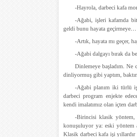
-Hayrola, darbeci kafa mon
-Ağabi, işleri kafamda b
geldi bunu hayata geçirmeye…
-Artık, hayata mı geçer, 
-Ağabi dalgayı bırak da be
Dinlemeye başladım. Ne co
dinliyormuş gibi yaptım, baktı
-Ağabi planım iki türlü iş
darbeci program enjekte edec
kendi imalatımız olan içten dar
-Birincisi klasik yöntem
konuşuluyor ya: eski yöntem a
Klasik darbeci kafa işi yıllardı