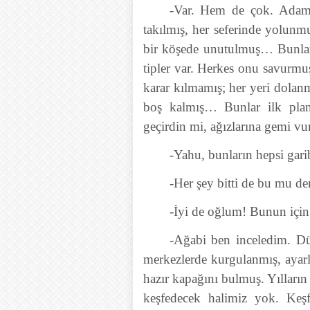
-Var. Hem de çok. Adam
takılmış, her seferinde yolun
bir köşede unutulmuş… Bunlar
tipler var. Herkes onu savurmu
karar kılmamış; her yeri dolanm
boş kalmış… Bunlar ilk plan
geçirdin mi, ağızlarına gemi vu
-Yahu, bunların hepsi gari
-Her şey bitti de bu mu der
-İyi de oğlum! Bunun için
-Ağabi ben inceledim. Dü
merkezlerde kurgulanmış, ayarl
hazır kapağını bulmuş. Yılları
keşfedecek halimiz yok. Keşf