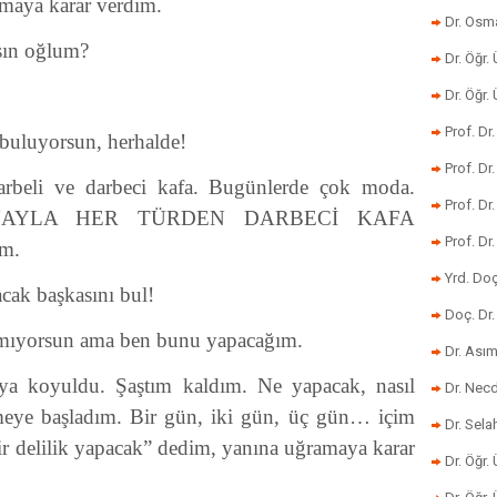
maya karar verdim.
Dr. Osm
sın oğlum?
Dr. Öğr. 
Dr. Öğr
Prof. Dr
 buluyorsun, herhalde!
Prof. Dr
rbeli ve darbeci kafa. Bugünlerde çok moda.
Prof. Dr
İTİNAYLA HER TÜRDEN DARBECİ KAFA
Prof. Dr
m.
Yrd. Do
acak başkasını bul!
Doç. Dr.
lmıyorsun ama ben bunu yapacağım.
Dr. Ası
ya koyuldu. Şaştım kaldım. Ne yapacak, nasıl
Dr. Nec
meye başladım. Bir gün, iki gün, üç gün… içim
Dr. Sela
r delilik yapacak” dedim, yanına uğramaya karar
Dr. Öğr.