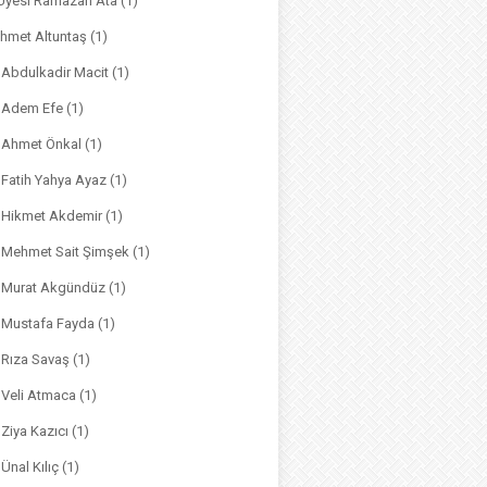
. Üyesi Ramazan Ata
(1)
hmet Altuntaş
(1)
. Abdulkadir Macit
(1)
. Adem Efe
(1)
. Ahmet Önkal
(1)
. Fatih Yahya Ayaz
(1)
. Hikmet Akdemir
(1)
r. Mehmet Sait Şimşek
(1)
r. Murat Akgündüz
(1)
. Mustafa Fayda
(1)
. Rıza Savaş
(1)
. Veli Atmaca
(1)
. Ziya Kazıcı
(1)
 Ünal Kılıç
(1)