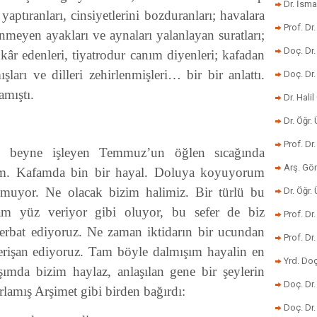
Dr. İsma
yaptıranları, cinsiyetlerini bozduranları; havalara
Prof. Dr
enmeyen ayakları ve aynaları yalanlayan suratları;
Doç. Dr
nkâr edenleri, tiyatrodur canım diyenleri; kafadan
mışları ve dilleri zehirlenmişleri… bir bir anlattı.
Doç. Dr
amıştı.
Dr. Halil
Dr. Öğr
Prof. Dr
, beyne işleyen Temmuz’un öğlen sıcağında
Arş. Gö
um. Kafamda bin bir hayal. Doluya koyuyorum
muyor. Ne olacak bizim halimiz. Bir türlü bu
Dr. Öğr.
am yüz veriyor gibi oluyor, bu sefer de biz
Prof. Dr
 berbat ediyoruz. Ne zaman iktidarın bir ucundan
Prof. D
perişan ediyoruz. Tam böyle dalmışım hayalin en
Yrd. Doç
rşımda bizim haylaz, anlaşılan gene bir şeylerin
Doç. Dr
amış Arşimet gibi birden bağırdı:
Doç. Dr