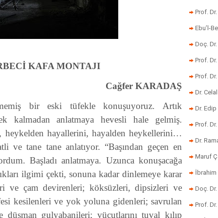
Prof. Dr
Ebu’l-Be
Doç. Dr.
Prof. Dr
RBECİ KAFA MONTAJI
Prof. Dr
Cağfer KARADAŞ
Dr. Cela
memiş bir eski tüfekle konuşuyoruz. Artık
Dr. Edip
ek kalmadan anlatmaya hevesli hale gelmiş.
Prof. Dr
nı, heykelden hayallerini, hayalden heykellerini…
Dr. Ram
li ve tane tane anlatıyor. “Başından geçen en
Maruf Ç
sordum. Başladı anlatmaya. Uzunca konuşacağa
kları ilgimi çekti, sonuna kadar dinlemeye karar
İbrahim 
ri ve çam devirenleri; köksüzleri, dipsizleri ve
Doç. Dr
nefesi kesilenleri ve yok yoluna gidenleri; savrulan
Prof. Dr
e düşman gulyabanileri; vücutlarını tuval kılıp