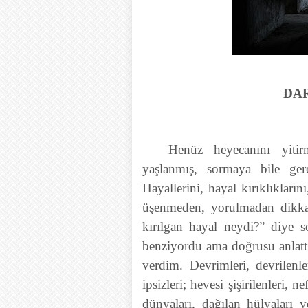
DA
Henüz heyecanını yitir
yaşlanmış, sormaya bile ger
Hayallerini, hayal kırıklıkları
üşenmeden, yorulmadan dikkat
kırılgan hayal neydi?” diye 
benziyordu ama doğrusu anlattı
verdim. Devrimleri, devrilenle
ipsizleri; hevesi şişirilenleri, 
dünyaları, dağılan hülyaları v