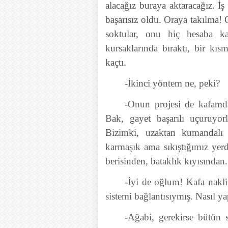
alacağız buraya aktaracağız. 
başarısız oldu. Oraya takılma!
soktular, onu hiç hesaba kat
kursaklarında bıraktı, bir kıs
kaçtı.
-İkinci yöntem ne, peki?
-Onun projesi de kafamda
Bak, gayet başarılı uçuruyo
Bizimki, uzaktan kumandalı 
karmaşık ama sıkıştığımız yerd
berisinden, bataklık kıyısından.
-İyi de oğlum! Kafa nakl
sistemi bağlantısıymış. Nasıl 
-Ağabi, gerekirse bütün s