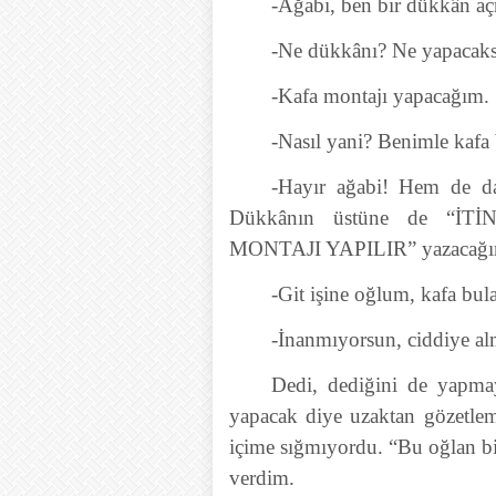
-Ağabi, ben bir dükkân aç
-Ne dükkânı? Ne yapacak
-Kafa montajı yapacağım.
-Nasıl yani? Benimle kafa
-Hayır ağabi! Hem de da
Dükkânın üstüne de “
MONTAJI YAPILIR” yazacağı
-Git işine oğlum, kafa bul
-İnanmıyorsun, ciddiye a
Dedi, dediğini de yapma
yapacak diye uzaktan gözetle
içime sığmıyordu. “Bu oğlan bi
verdim.