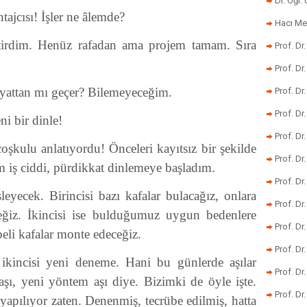
Dr. Öğr
tajcısı! İşler ne âlemde?
Hacı Me
itirdim. Henüz rafadan ama projem tamam. Sıra
Prof. Dr
Prof. Dr
hayattan mı geçer? Bilemeyeceğim.
Prof. Dr
Prof. Dr
ni bir dinle!
Prof. Dr
şkulu anlatıyordu! Önceleri kayıtsız bir şekilde
Prof. D
m iş ciddi, pürdikkat dinlemeye başladım.
Prof. D
leyecek. Birincisi bazı kafalar bulacağız, onlara
Prof. Dr
eğiz. İkincisi ise bulduğumuz uygun bedenlere
Prof. Dr
beli kafalar monte edeceğiz.
Prof. Dr
, ikincisi yeni deneme. Hani bu günlerde aşılar
Prof. Dr
şı, yeni yöntem aşı diye. Bizimki de öyle işte.
Prof. Dr.
r yapılıyor zaten. Denenmiş, tecrübe edilmiş, hatta