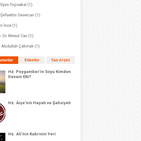
. İlyas Topsakal
(1)
. Şefaettin Severcan
(1)
in İnce
(1)
. Dr. Mesut Can
(1)
r. Abdullah Çakmak
(1)
unanlar
Etiketler
Yazı Arşivi
Hz. Peygamber’in Soyu Kimden
Devam Etti?
Hz. Âişe'nin Hayatı ve Şahsiyeti
Hz. Ali’nin Kabrinin Yeri