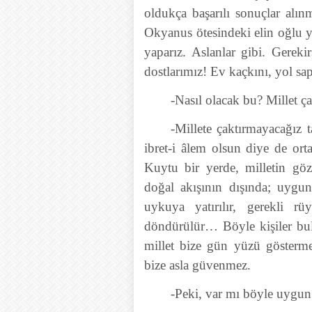
oldukça başarılı sonuçlar alı
Okyanus ötesindeki elin oğlu 
yaparız. Aslanlar gibi. Gereki
dostlarımız! Ev kaçkını, yol sap
-Nasıl olacak bu? Millet 
-Millete çaktırmayacağız t
ibret-i âlem olsun diye de ort
Kuytu bir yerde, milletin g
doğal akışının dışında; uygun,
uykuya yatırılır, gerekli rü
döndürülür… Böyle kişiler bul
millet bize gün yüzü göstermez
bize asla güvenmez.
-Peki, var mı böyle uygun 