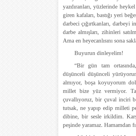
yazdıranları, yüzlerinde heykel 
giren kafaları, bastığı yeri beğ
darbeci çığırtkanları, darbeyi i
darbe almışları, zihinleri satıl
Ama en heyecanlısını sona sakl
Buyurun dinleyelim!
“Bir gün tam ortasında
düşünceli düşünceli yürüyor
almıyor, boşa koyuyorum dol
millet bize yüz vermiyor. T
çuvallıyoruz, bir çuval inciri
tutsak, ne yapıp edip milleti 
dibine, bir sesle irkildim. Ka
peşinde yaramaz. Hamamdan fırl