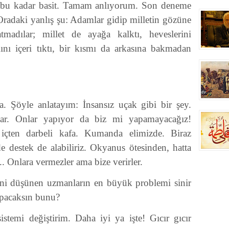
İş bu kadar basit. Tamam anlıyorum. Son deneme
 Oradaki yanlış şu: Adamlar gidip milletin gözüne
madılar; millet de ayağa kalktı, heveslerini
mını içeri tıktı, bir kısmı da arkasına bakmadan
. Şöyle anlatayım: İnsansız uçak gibi bir şey.
rlar. Onlar yapıyor da biz mi yapamayacağız!
içten darbeli kafa. Kumanda elimizde. Biraz
e destek de alabiliriz. Okyanus ötesinden, hatta
.. Onlara vermezler ama bize verirler.
ini düşünen uzmanların en büyük problemi sinir
yapacaksın bunu?
istemi değiştirim. Daha iyi ya işte! Gıcır gıcır