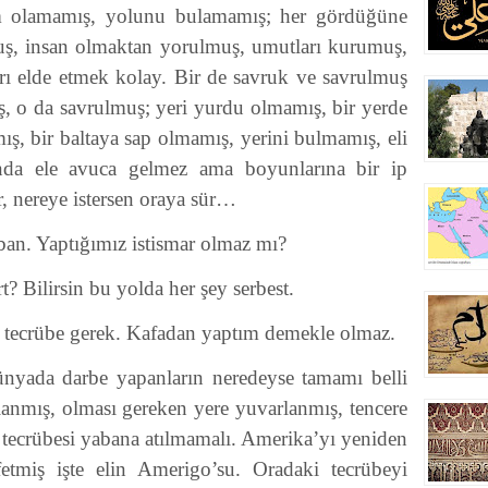
 olamamış, yolunu bulamamış; her gördüğüne
muş, insan olmaktan yorulmuş, umutları kurumuş,
ı elde etmek kolay. Bir de savruk ve savrulmuş
ş, o da savrulmuş; yeri yurdu olmamış, bir yerde
ış, bir baltaya sap olmamış, yerini bulmamış, eli
da ele avuca gelmez ama boyunlarına bir ip
r, nereye istersen oraya sür…
ban. Yaptığımız istismar olmaz mı?
t? Bilirsin bu yolda her şey serbest.
 tecrübe gerek. Kafadan yaptım demekle olmaz.
nyada darbe yapanların neredeyse tamamı belli
anmış, olması gereken yere yuvarlanmış, tencere
n tecrübesi yabana atılmamalı. Amerika’yı yeniden
etmiş işte elin Amerigo’su. Oradaki tecrübeyi