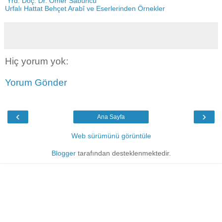
Yrd. Doç. Dr. Ömer Sabuncu
Urfalı Hattat Behçet Arabî ve Eserlerinden Örnekler
Hiç yorum yok:
Yorum Gönder
‹
›
Ana Sayfa
Web sürümünü görüntüle
Blogger
tarafından desteklenmektedir.