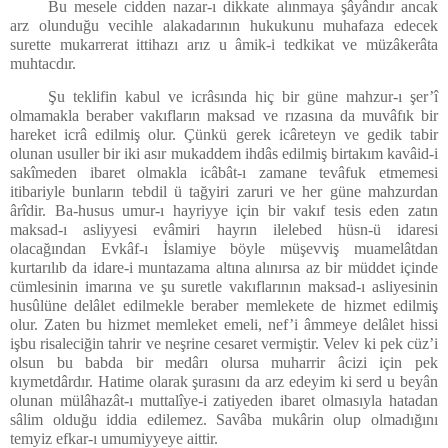
Bu mesele cidden nazar-ı dikkate alınmaya şâyândır ancak
arz olunduğu vecihle alakadarının hukukunu muhafaza edecek
surette mukarrerat ittihazı arız u âmik-i tedkikat ve müzâkerâta
muhtacdır.
Şu teklifin kabul ve icrâsında hiç bir güne mahzur-ı şer’î
olmamakla beraber vakıfların maksad ve rızasına da muvâfık bir
hareket icrâ edilmiş olur. Çünkü gerek icâreteyn ve gedik tabir
olunan usuller bir iki asır mukaddem ihdâs edilmiş birtakım kavâid-i
sakîmeden ibaret olmakla icâbât-ı zamane tevâfuk etmemesi
itibariyle bunların tebdil ü tağyiri zaruri ve her güne mahzurdan
ârîdir. Ba-husus umur-ı hayriyye için bir vakıf tesis eden zatın
maksad-ı asliyyesi evâmiri hayrın ilelebed hüsn-ü idaresi
olacağından Evkâf-ı İslamiye böyle müşevviş muamelâtdan
kurtarılıb da idare-i muntazama altına alınırsa az bir müddet içinde
cümlesinin imarına ve şu suretle vakıflarının maksad-ı asliyesinin
husûlüne delâlet edilmekle beraber memlekete de hizmet edilmiş
olur. Zaten bu hizmet memleket emeli, nef’i âmmeye delâlet hissi
işbu risaleciğin tahrir ve neşrine cesaret vermiştir. Velev ki pek cüz’i
olsun bu babda bir medârı olursa muharrir âcizi için pek
kıymetdârdır. Hatime olarak şurasını da arz edeyim ki serd u beyân
olunan mülâhazât-ı muttalîye-i zatiyeden ibaret olmasıyla hatadan
sâlim olduğu iddia edilemez. Savâba mukârin olup olmadığını
temyiz efkar-ı umumiyyeye aittir.