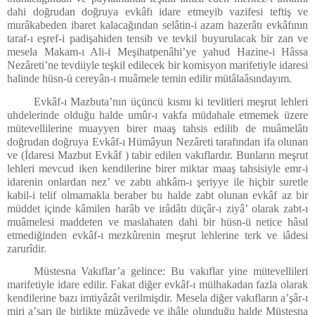
dahi doğrudan doğruya evkâfı idare etmeyib vazifesi teftiş ve
murâkabeden ibaret kalacağından selâtin-i azam hazerâtı evkâfının
taraf-ı eşref-i padişahiden tensib ve tevkil buyurulacak bir zan ve
mesela Makam-ı Ali-i Meşihatpenâhi’ye yahud Hazine-i Hâssa
Nezâreti’ne tevdiiyle teşkil edilecek bir komisyon marifetiyle idaresi
halinde hüsn-ü cereyân-ı muâmele temin edilir mütâlaâsındayım.
Evkâf-ı Mazbuta’nın üçüncü kısmı ki tevlitleri meşrut lehleri
uhdelerinde olduğu halde umûr-ı vakfa müdahale etmemek üzere
mütevellilerine muayyen birer maaş tahsis edilib de muâmelâtı
doğrudan doğruya Evkâf-ı Hümâyun Nezâreti tarafından ifa olunan
ve (İdaresi Mazbut Evkâf ) tabir edilen vakıflardır. Bunların meşrut
lehleri mevcud iken kendilerine birer miktar maaş tahsisiyle emr-i
idarenin onlardan nez’ ve zabtı ahkâm-ı şeriyye ile hiçbir suretle
kabil-i telif olmamakla beraber bu halde zabt olunan evkâf az bir
müddet içinde kâmilen harâb ve irâdâtı düçâr-ı ziyâ’ olarak zabt-ı
muâmelesi maddeten ve maslahaten dahi bir hüsn-ü netice hâsıl
etmediğinden evkâf-ı mezkûrenin meşrut lehlerine terk ve iâdesi
zarurîdir.
Müstesna Vakıflar’a gelince: Bu vakıflar yine mütevellileri
marifetiyle idare edilir. Fakat diğer evkâf-ı mülhakadan fazla olarak
kendilerine bazı imtiyâzât verilmişdir. Mesela diğer vakıfların a’şâr-ı
miri a’şarı ile birlikte müzâyede ve ihâle olunduğu halde Müstesna