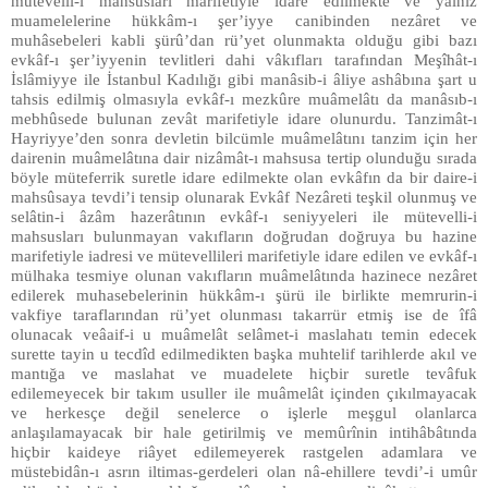
mütevelli-i mahsusları marifetiyle idare edilmekte ve yalnız
muamelelerine hükkâm-ı şer’iyye canibinden nezâret ve
muhâsebeleri kabli şürû’dan rü’yet olunmakta olduğu gibi bazı
evkâf-ı şer’iyyenin tevlitleri dahi vâkıfları tarafından Meşîhât-ı
İslâmiyye ile İstanbul Kadılığı gibi manâsib-i âliye ashâbına şart u
tahsis edilmiş olmasıyla evkâf-ı mezkûre muâmelâtı da manâsıb-ı
mebhûsede bulunan zevât marifetiyle idare olunurdu. Tanzimât-ı
Hayriyye’den sonra devletin bilcümle muâmelâtını tanzim için her
dairenin muâmelâtına dair nizâmât-ı mahsusa tertip olunduğu sırada
böyle müteferrik suretle idare edilmekte olan evkâfın da bir daire-i
mahsûsaya tevdi’i tensip olunarak Evkâf Nezâreti teşkil olunmuş ve
selâtin-i âzâm hazerâtının evkâf-ı seniyyeleri ile mütevelli-i
mahsusları bulunmayan vakıfların doğrudan doğruya bu hazine
marifetiyle iadresi ve mütevellileri marifetiyle idare edilen ve evkâf-ı
mülhaka tesmiye olunan vakıfların muâmelâtında hazinece nezâret
edilerek muhasebelerinin hükkâm-ı şürü ile birlikte memrurin-i
vakfiye taraflarından rü’yet olunması takarrür etmiş ise de îfâ
olunacak veâaif-i u muâmelât selâmet-i maslahatı temin edecek
surette tayin u tecdîd edilmedikten başka muhtelif tarihlerde akıl ve
mantığa ve maslahat ve muadelete hiçbir suretle tevâfuk
edilemeyecek bir takım usuller ile muâmelât içinden çıkılmayacak
ve herkesçe değil senelerce o işlerle meşgul olanlarca
anlaşılamayacak bir hale getirilmiş ve memûrînin intihâbâtında
hiçbir kaideye riâyet edilemeyerek rastgelen adamlara ve
müstebidân-ı asrın iltimas-gerdeleri olan nâ-ehillere tevdi’-i umûr