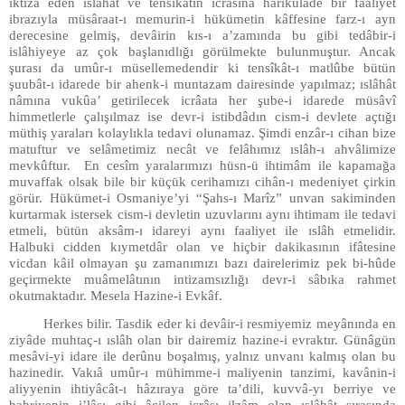
iktiza eden ıslâhât ve tensîkâtın icrasına hârikulâde bir faâliyet
ibrazıyla müsâraat-ı memurin-i hükümetin kâffesine farz-ı ayn
derecesine gelmiş, devâirin kıs-ı a’zamında bu gibi tedâbir-i
islâhiyeye az çok başlanıdlığı görülmekte bulunmuştur. Ancak
şurası da umûr-ı müsellemedendir ki tensîkât-ı matlûbe bütün
şuubât-ı idarede bir ahenk-i muntazam dairesinde yapılmaz; ıslâhât
nâmına vukûa’ getirilecek icrâata her şube-i idarede müsâvî
himmetlerle çalışılmaz ise devr-i istibdâdın cism-i devlete açtığı
müthiş yaraları kolaylıkla tedavi olunamaz. Şimdi enzâr-ı cihan bize
matuftur ve selâmetimiz necât ve felâhımız ıslâh-ı ahvâlimize
mevkûftur. En cesîm yaralarımızı hüsn-ü ihtimâm ile kapamağa
muvaffak olsak bile bir küçük cerihamızı cihân-ı medeniyet çirkin
görür. Hükümet-i Osmaniye’yi “Şahs-ı Marîz” unvan sakiminden
kurtarmak istersek cism-i devletin uzuvlarını aynı ihtimam ile tedavi
etmeli, bütün aksâm-ı idareyi aynı faaliyet ile ıslâh etmelidir.
Halbuki cidden kıymetdâr olan ve hiçbir dakikasının ifâtesine
vicdan kâil olmayan şu zamanımızı bazı dairelerimiz pek bi-hûde
geçirmekte muâmelâtının intizamsızlığı devr-i sâbıka rahmet
okutmaktadır. Mesela Hazine-i Evkâf.
Herkes bilir. Tasdik eder ki devâir-i resmiyemiz meyânında en
ziyâde muhtaç-ı ıslâh olan bir dairemiz hazine-i evraktır. Günâgün
mesâvi-yi idare ile derûnu boşalmış, yalnız unvanı kalmış olan bu
hazinedir. Vakıâ umûr-ı mühimme-i maliyenin tanzimi, kavânin-i
aliyyenin ihtiyâcât-ı hâzıraya göre ta’dili, kuvvâ-yı berriye ve