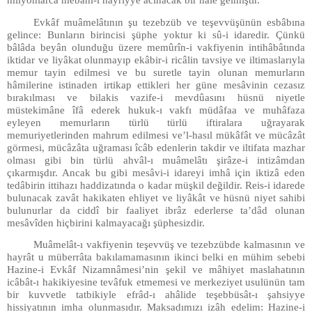
milyonlarca mebâni-i hayriyye acınacak bir hâle gelmiştir.
Evkâf muâmelâtının şu tezebzüb ve teşevvüşünün esbâbına
gelince: Bunların birincisi şüphe yoktur ki sû-i idaredir. Çünkü
bâlâda beyân olunduğu üzere memûrîn-i vakfiyenin intihâbâtında
iktidar ve liyâkat olunmayıp ekâbir-i ricâlin tavsiye ve iltimaslarıyla
memur tayin edilmesi ve bu suretle tayin olunan memurların
hâmilerine istinaden irtikap ettikleri her güne mesâvinin cezasız
bırakılması ve bilakis vazife-i mevdûasını hüsnü niyetle
müstekimâne îfâ ederek hukuk-ı vakfı müdâfaa ve muhâfaza
eyleyen memurların türlü türlü iftiralara uğrayarak
memuriyetlerinden mahrum edilmesi ve’l-hasıl mükâfât ve mücâzât
görmesi, mücâzâta uğraması îcâb edenlerin takdir ve iltifata mazhar
olması gibi bin türlü ahvâl-ı muâmelâtı şirâze-i intizâmdan
çıkarmışdır. Ancak bu gibi mesâvi-i idareyi imhâ için iktizâ eden
tedâbirin ittihazı haddizatında o kadar müşkil değildir. Reis-i idarede
bulunacak zavât hakikaten ehliyet ve liyâkât ve hüsnü niyet sahibi
bulunurlar da ciddî bir faaliyet ibrâz ederlerse ta’dâd olunan
mesâvîden hiçbirini kalmayacağı şüphesizdir.
Muâmelât-ı vakfiyenin teşevvüş ve tezebzübde kalmasının ve
hayrât u müberrâta bakılamamasının ikinci belki en mühim sebebi
Hazine-i Evkâf Nizamnâmesi’nin şekil ve mâhiyet maslahatının
icâbât-ı hakikiyesine tevâfuk etmemesi ve merkeziyet usulünün tam
bir kuvvetle tatbikiyle efrâd-ı ahâlide teşebbüsât-ı şahsiyye
hissiyatının imha olunmasıdır. Maksadımızı izâh edelim: Hazine-i