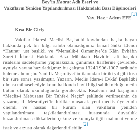
Bey’in
Hatırat
Adlı Eseri ve
Vakıfların Yeniden Yapılandırılması Hakkındaki Bazı Düşünceleri
[1]
Yay. Haz.: Adem EFE
Kısa Bir Giriş
Vakıflar İdaresi Meclisi Başkatibi kaydından başka hayatı
hakkında pek bir bilgi sahibi olamadığımız İsmail Sıdkı Efendi
“Hatırat” üst başlıklı ve “Memalik-i Osmaniye’de Kâin Evkâfın
Suret-i İdaresi Hakkında Bazı Mütalaatı Havidir” alt başlıklı
risalesini sadeleştirme yapmaksızın, günümüz harflerine çevirerek,
aynıyla yayına hazırladığımız bu çalışma 1324/1906-1907 tarihinde
kaleme alınmıştır. Yani II. Meşrutiyet’in ilanından bir iki yıl gibi kısa
bir süre sonra yazılmıştır. Yazarın, Meclis İdare-i Evkâf Başkâtibi
olması münasebetiyle konu hakkında hayli bilgi sahibi olduğu metin
bütün olarak okunduğunda görülecektir. Risalenin üst başlığının
“Meclis-i Mebusana Bir Tuhfe-i Naçiz” şeklinde verilmesinin de
yazarın, II. Meşrutiyet’le birlikte oluşacak yeni meclis üyelerinin
önemli ve hassas bir kurum olan vakıfların yeniden
yapılandırılması, teşkilatlandırılması hususunda duyarlılık
kazandırılması; dikkatlerini çekme ve konuyla ilgili malumat verme
[2]
istek ve arzusu olarak değerlendirilebilir.