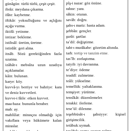
pîş-i nazar: göz önüne.
günâgün: türlü türlü, çeşit çeşit.
rahne: yara.
ibrâz: meydana çıkarma.
sâkin: oturan.
ifâte: kaybetme.
savâb: doğru.
iftikâr: yoksulluğunu ve açlığını
şahs-ı mariz: hasta adam.
açığa vurma.
şebbân: gençler.
iktifâ: yetinme.
şurût: şartlar.
intizar: bekleme.
ta’dil: değiştirme.
istihsâl: üretim, üretme.
taht-ı murâkabe: gözetim altında.
istirdât: geri alma.
tarh:
tertip ve tanzim etme.
itnâb. Sözü gerektiğinden fazla
tas’îb: zorlaştırma.
uzatma.
tatyib: iyi davranma.
izâhât-ı mebsûta uzun uzadıya
te’diye: ödeme
açıklamalar.
teaddî: zulmetme.
kâin: bulunan.
teâli: yükselme.
karye: köy.
temellük: yaltaklanma.
kuvvâ-yı berriye ve bahriye: kara
temşiyet: yürütme.
ve deniz kuvvetleri.
tensîkât: düzenlemeler.
kuvve-i fâile: etken kuvvet.
terakki: ilerleme.
maa-haza: bununla beraber.
tese’ül: dilenme.
mah: ay.
teşebbüsât-ı şahsiyye: kişisel
mahlûlat: mirasçısı olmadığı için
girişimcilik.
vakıflara veya hükümete kalan
tetâbuk:uymak.
miraslar.
tevâfuk: uyma, uygun gelme.