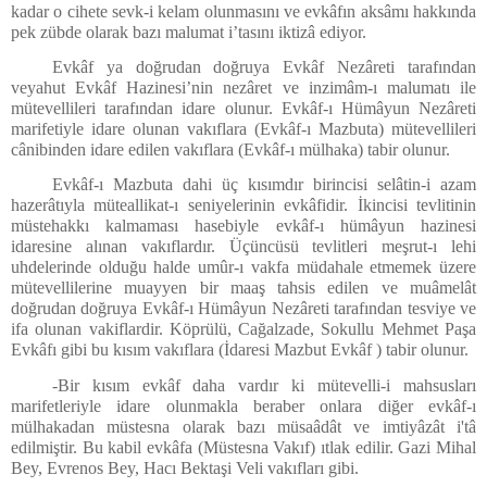
kadar o cihete sevk-i kelam olunmasını ve evkâfın aksâmı hakkında
pek zübde olarak bazı malumat i’tasını iktizâ ediyor.
Evkâf ya doğrudan doğruya Evkâf Nezâreti tarafından
veyahut Evkâf Hazinesi’nin nezâret ve inzimâm-ı malumatı ile
mütevellileri tarafından idare olunur. Evkâf-ı Hümâyun Nezâreti
marifetiyle idare olunan vakıflara (Evkâf-ı Mazbuta) mütevellileri
cânibinden idare edilen vakıflara (Evkâf-ı mülhaka) tabir olunur.
Evkâf-ı Mazbuta dahi üç kısımdır birincisi selâtin-i azam
hazerâtıyla müteallikat-ı seniyelerinin evkâfidir. İkincisi tevlitinin
müstehakkı kalmaması hasebiyle evkâf-ı hümâyun hazinesi
idaresine alınan vakıflardır. Üçüncüsü tevlitleri meşrut-ı lehi
uhdelerinde olduğu halde umûr-ı vakfa müdahale etmemek üzere
mütevellilerine muayyen bir maaş tahsis edilen ve muâmelât
doğrudan doğruya Evkâf-ı Hümâyun Nezâreti tarafından tesviye ve
ifa olunan vakiflardir. Köprülü, Cağalzade, Sokullu Mehmet Paşa
Evkâfı gibi bu kısım vakıflara (İdaresi Mazbut Evkâf ) tabir olunur.
-Bir kısım evkâf daha vardır ki mütevelli-i mahsusları
marifetleriyle idare olunmakla beraber onlara diğer evkâf-ı
mülhakadan müstesna olarak bazı müsaâdât ve imtiyâzât i'tâ
edilmiştir. Bu kabil evkâfa (Müstesna Vakıf) ıtlak edilir. Gazi Mihal
Bey, Evrenos Bey, Hacı Bektaşi Veli vakıfları gibi.