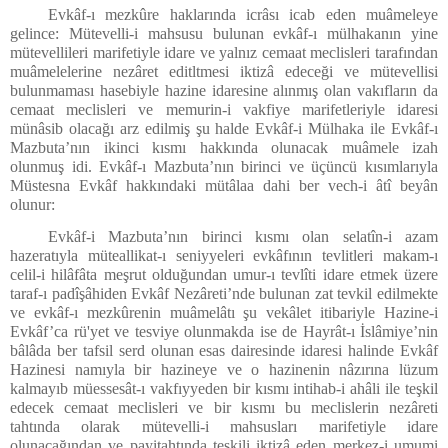
Evkâf-ı mezkûre haklarında icrâsı icab eden muâmeleye
gelince: Mütevelli-i mahsusu bulunan evkâf-ı mülhakanın yine
mütevellileri marifetiyle idare ve yalnız cemaat meclisleri tarafından
muâmelelerine nezâret editltmesi iktizâ edeceği ve mütevellisi
bulunmaması hasebiyle hazine idaresine alınmış olan vakıfların da
cemaat meclisleri ve memurin-i vakfiye marifetleriyle idaresi
münâsib olacağı arz edilmiş şu halde Evkâf-i Mülhaka ile Evkâf-ı
Mazbuta’nın ikinci kısmı hakkında olunacak muâmele izah
olunmuş idi. Evkâf-ı Mazbuta’nın birinci ve üçüncü kısımlarıyla
Müstesna Evkâf hakkındaki mütâlaa dahi ber vech-i âtî beyân
olunur:
Evkâf-i Mazbuta’nın birinci kısmı olan selatîn-i azam
hazeratıyla müteallikat-ı seniyyeleri evkâfının tevlitleri makam-ı
celil-i hilâfâta meşrut olduğundan umur-ı tevlîti idare etmek üzere
taraf-ı padîşâhiden Evkâf Nezâreti’nde bulunan zat tevkil edilmekte
ve evkâf-ı mezkûrenin muâmelâtı şu vekâlet itibariyle Hazine-i
Evkâf’ca rü'yet ve tesviye olunmakda ise de Hayrât-ı İslâmiye’nin
bâlâda ber tafsil serd olunan esas dairesinde idaresi halinde Evkâf
Hazinesi namıyla bir hazineye ve o hazinenin nâzırına lüzum
kalmayıb müessesât-ı vakfıyyeden bir kısmı intihab-i ahâli ile teşkil
edecek cemaat meclisleri ve bir kısmı bu meclislerin nezâreti
tahtında olarak mütevelli-i mahsusları marifetiyle idare
olunacağından ve payitahtında teşkili iktizâ eden merkez-i umumi