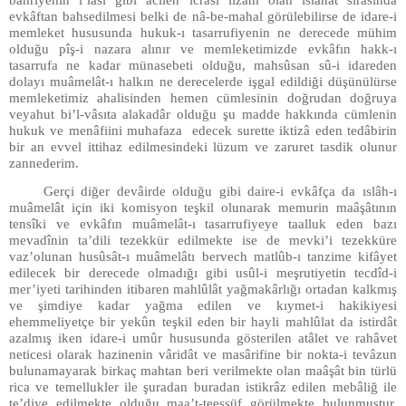
bahriyenin i’lâsı gibi âcilen icrâsı ilzâm olan ıslâhât sırasında
evkâftan bahsedilmesi belki de nâ-be-mahal görülebilirse de idare-i
memleket hususunda hukuk-ı tasarrufiyenin ne derecede mühim
olduğu pîş-i nazara alınır ve memleketimizde evkâfın hakk-ı
tasarrufa ne kadar münasebeti olduğu, mahsûsan sû-i idareden
dolayı muâmelât-ı halkın ne derecelerde işgal edildiği düşünülürse
memleketimiz ahalisinden hemen cümlesinin doğrudan doğruya
veyahut bi’l-vâsıta alakadâr olduğu şu madde hakkında cümlenin
hukuk ve menâfiini muhafaza edecek surette iktizâ eden tedâbirin
bir an evvel ittihaz edilmesindeki lüzum ve zaruret tasdik olunur
zannederim.
Gerçi diğer devâirde olduğu gibi daire-i evkâfça da ıslâh-ı
muâmelât için iki komisyon teşkil olunarak memurin maâşâtının
tensîki ve evkâfın muâmelât-ı tasarrufiyeye taalluk eden bazı
mevadînin ta’dili tezekkür edilmekte ise de mevki’i tezekküre
vaz’olunan husûsât-ı muâmelâtı bervech matlûb-ı tanzime kifâyet
edilecek bir derecede olmadığı gibi usûl-i meşrutiyetin tecdîd-i
mer’iyeti tarihinden itibaren mahlûlât yağmakârlığı ortadan kalkmış
ve şimdiye kadar yağma edilen ve kıymet-i hakikiyesi
ehemmeliyetçe bir yekûn teşkil eden bir hayli mahlûlat da istirdât
azalmış iken idare-i umûr hususunda gösterilen atâlet ve rahâvet
neticesi olarak hazinenin vâridât ve masârifine bir nokta-i tevâzun
bulunamayarak birkaç mahtan beri verilmekte olan maâşât bin türlü
rica ve temellukler ile şuradan buradan istikrâz edilen mebâliğ ile
te’diye edilmekte olduğu maa’t-teessüf görülmekte bulunmuştur.