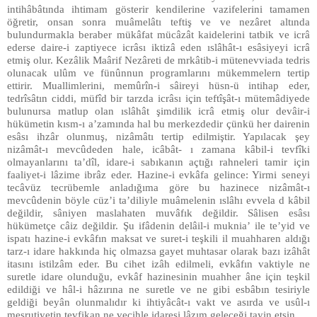
intihâbâtında ihtimam gösterir kendilerine vazifelerini tamamen
öğretir, onsan sonra muâmelâtı teftiş ve ve nezâret altında
bulundurmakla beraber mükâfat mücâzât kaidelerini tatbik ve icrâ
ederse daire-i zaptiyece icrâsı iktizâ eden ıslâhât-ı esâsiyeyi icrâ
etmiş olur. Kezâlik Maârif Nezâreti de mrkâtib-i mütenevviada tedris
olunacak ulûm ve fünûnnun programlarını mükemmelern tertip
ettirir. Muallimlerini, memûrîn-i sâireyi hüsn-ü intihap eder,
tedrîsâtın ciddi, müfîd bir tarzda icrâsı için teftîşât-ı mütemâdiyede
bulunursa matlup olan ıslâhât şimdilik icrâ etmiş olur devâir-i
hükümetin kısm-ı a’zamında hal bu merkezdedir çünkü her dairenin
esâsı ihzâr olunmuş, nizâmâtı tertip edilmiştir. Yapılacak şey
nizâmât-ı mevcûdeden hale, icâbât- ı zamana kâbil-i tevfîki
olmayanlarını ta’dîl, idare-i sabıkanın açtığı rahneleri tamir için
faaliyet-i lâzime ibrâz eder. Hazine-i evkâfa gelince: Yirmi seneyi
tecâvüz tecrübemle anladığıma göre bu hazinece nizâmât-ı
mevcûdenin böyle cüz’i ta’diliyle muâmelenin ıslâhı evvela d kâbil
değildir, sâniyen maslahaten muvâfık değildir. Sâlisen esâsı
hükümetçe câiz değildir. Şu ifâdenin delâil-i muknia’ ile te’yid ve
ispatı hazine-i evkâfın maksat ve suret-i teşkili il muahharen aldığı
tarz-ı idare hakkında hiç olmazsa gayet muhtasar olarak bazı izâhât
itasını istilzâm eder. Bu cihet izâh edilmeli, evkâfın vaktiyle ne
suretle idare olunduğu, evkâf hazinesinin muahher âne için teşkil
edildiği ve hâl-i hâzırına ne suretle ve ne gibi esbâbın tesiriyle
geldiği beyân olunmalıdır ki ihtiyâcât-ı vakt ve asırda ve usûl-ı
meşrutiyetin tevfikan ne vecihle idaresi lâzım geleceği tayin etsin.