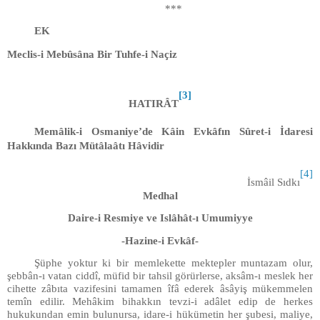
***
EK
Meclis-i Mebûsâna Bir Tuhfe-i Naçiz
[3]
HATIRÂT
Memâlik-i Osmaniye’de Kâin Evkâfın Sûret-i İdaresi
Hakkında Bazı Mütâlaâtı Hâvidir
[4]
İsmâil Sıdkı
Medhal
Daire-i Resmiye ve Islâhât-ı Umumiyye
-Hazine-i Evkâf-
Şüphe yoktur ki bir memlekette mektepler muntazam olur,
şebbân-ı vatan ciddî, müfid bir tahsil görürlerse, aksâm-ı meslek her
cihette zâbıta vazifesini tamamen îfâ ederek âsâyiş mükemmelen
temîn edilir. Mehâkim bihakkın tevzi-i adâlet edip de herkes
hukukundan emin bulunursa, idare-i hükümetin her şubesi, maliye,