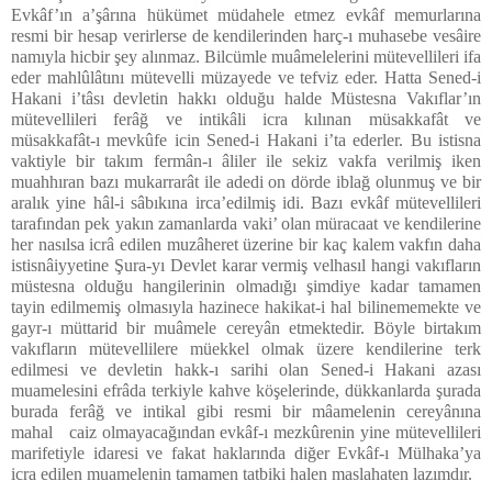
Evkâf’ın a’şârına hükümet müdahele etmez evkâf memurlarına
resmi bir hesap verirlerse de kendilerinden harç-ı muhasebe vesâire
namıyla hicbir şey alınmaz. Bilcümle muâmelelerini mütevellileri ifa
eder mahlûlâtını mütevelli müzayede ve tefviz eder. Hatta Sened-i
Hakani i’tâsı devletin hakkı olduğu halde Müstesna Vakıflar’ın
mütevellileri ferâğ ve intikâli icra kılınan müsakkafât ve
müsakkafât-ı mevkûfe icin Sened-i Hakani i’ta ederler. Bu istisna
vaktiyle bir takım fermân-ı âliler ile sekiz vakfa verilmiş iken
muahhıran bazı mukarrarât ile adedi on dörde iblağ olunmuş ve bir
aralık yine hâl-i sâbıkına irca’edilmiş idi. Bazı evkâf mütevellileri
tarafından pek yakın zamanlarda vaki’ olan müracaat ve kendilerine
her nasılsa icrâ edilen muzâheret üzerine bir kaç kalem vakfın daha
istisnâiyyetine Şura-yı Devlet karar vermiş velhasıl hangi vakıfların
müstesna olduğu hangilerinin olmadığı şimdiye kadar tamamen
tayin edilmemiş olmasıyla hazinece hakikat-i hal bilinememekte ve
gayr-ı müttarid bir muâmele cereyân etmektedir. Böyle birtakım
vakıfların mütevellilere müekkel olmak üzere kendilerine terk
edilmesi ve devletin hakk-ı sarihi olan Sened-i Hakani azası
muamelesini efrâda terkiyle kahve köşelerinde, dükkanlarda şurada
burada ferâğ ve intikal gibi resmi bir mâamelenin cereyânına
mahal caiz olmayacağından evkâf-ı mezkûrenin yine mütevellileri
marifetiyle idaresi ve fakat haklarında diğer Evkâf-ı Mülhaka’ya
icra edilen muamelenin tamamen tatbiki halen maslahaten lazımdır.