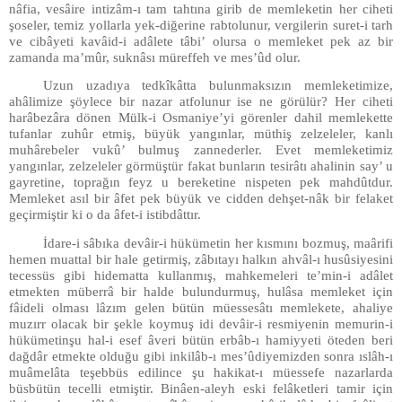
nâfia, vesâire intizâm-ı tam tahtına girib de memleketin her ciheti
şoseler, temiz yollarla yek-diğerine rabtolunur, vergilerin suret-i tarh
ve cibâyeti kavâid-i adâlete tâbi’ olursa o memleket pek az bir
zamanda ma’mûr, suknâsı müreffeh ve mes’ûd olur.
Uzun uzadıya tedkîkâtta bulunmaksızın memleketimize,
ahâlimize şöylece bir nazar atfolunur ise ne görülür? Her ciheti
harâbezâra dönen Mülk-i Osmaniye’yi görenler dahil memlekette
tufanlar zuhûr etmiş, büyük yangınlar, müthiş zelzeleler, kanlı
muhârebeler vukû’ bulmuş zannederler. Evet memleketimiz
yangınlar, zelzeleler görmüştür fakat bunların tesirâtı ahalinin say’ u
gayretine, toprağın feyz u bereketine nispeten pek mahdûtdur.
Memleket asıl bir âfet pek büyük ve cidden dehşet-nâk bir felaket
geçirmiştir ki o da âfet-i istibdâttır.
İdare-i sâbıka devâir-i hükümetin her kısmını bozmuş, maârifi
hemen muattal bir hale getirmiş, zâbıtayı halkın ahvâl-ı husûsiyesini
tecessüs gibi hidematta kullanmış, mahkemeleri te’min-i adâlet
etmekten müberrâ bir halde bulundurmuş, hulâsa memleket için
fâideli olması lâzım gelen bütün müessesâtı memlekete, ahaliye
muzırr olacak bir şekle koymuş idi devâir-i resmiyenin memurin-i
hükümetinşu hal-i esef âveri bütün erbâb-ı hamiyyeti öteden beri
dağdâr etmekte olduğu gibi inkilâb-ı mes’ûdiyemizden sonra ıslâh-ı
muâmelâta teşebbüs edilince şu hakikat-ı müessefe nazarlarda
büsbütün tecelli etmiştir. Binâen-aleyh eski felâketleri tamir için