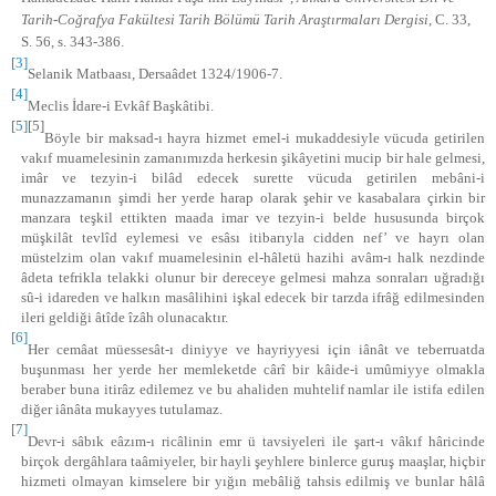
Tarih-Coğrafya Fakültesi Tarih Bölümü Tarih Araştırmaları Dergisi
, C. 33,
S. 56, s. 343-386.
[3]
Selanik Matbaası, Dersaâdet 1324/1906-7.
[4]
Meclis İdare-i Evkâf Başkâtibi.
[5]
[5]
Böyle bir maksad-ı hayra hizmet emel-i mukaddesiyle vücuda getirilen
vakıf muamelesinin zamanımızda herkesin şikâyetini mucip bir hale gelmesi,
imâr ve tezyin-i bilâd edecek surette vücuda getirilen mebâni-i
munazzamanın şimdi her yerde harap olarak şehir ve kasabalara çirkin bir
manzara teşkil ettikten maada imar ve tezyin-i belde hususunda birçok
müşkilât tevlîd eylemesi ve esâsı itibarıyla cidden nef’ ve hayrı olan
müstelzim olan vakıf muamelesinin el-hâletü hazihi avâm-ı halk nezdinde
âdeta tefrikla telakki olunur bir dereceye gelmesi mahza sonraları uğradığı
sû-i idareden ve halkın masâlihini işkal edecek bir tarzda ifrâğ edilmesinden
ileri geldiği âtîde îzâh olunacaktır.
[6]
Her cemâat müessesât-ı diniyye ve hayriyyesi için iânât ve teberruatda
buşunması her yerde her memleketde cârî bir kâide-i umûmiyye olmakla
beraber buna itirâz edilemez ve bu ahaliden muhtelif namlar ile istifa edilen
diğer iânâta mukayyes tutulamaz.
[7]
Devr-i sâbık eâzım-ı ricâlinin emr ü tavsiyeleri ile şart-ı vâkıf hâricinde
birçok dergâhlara taâmiyeler, bir hayli şeyhlere binlerce guruş maaşlar, hiçbir
hizmeti olmayan kimselere bir yığın mebâliğ tahsis edilmiş ve bunlar hâlâ