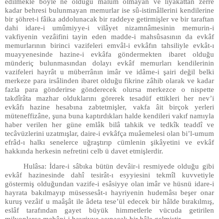
edilmekle böyle ne olduğu malûm olmayan ve liyâkattan zerre
kadar behresi bulunmayan memurlar ise sû-istimâllerini kendilerine
bir şöhret-i fâika addolunacak bir raddeye getirmişler ve bir taraftan
dahi idare-i umûmiyye-i vilâyet nizamnâmesinin memurin-i
vakfiyenin vezâifini tayin eden madde-i mahsûsasının da evkâf
memurlarının birinci vazifeleri emvâl-i evkâfın tahsiliyle evkât-ı
muayyenesinde hazine-i evkâfa göndermekten ibaret olduğu
münderiç bulunmasından dolayı evkâf memurları kendilerinin
vazifeleri hayrât u müberrânın imâr ve idâme-i şairi değil belki
merkeze para irsâlinden ibaret olduğu fikrine zâhib olarak ve kadar
fazla para gönderirse gönderecek olursa merkezce o nispette
takdîrâta mazhar olduklarını görerek tesadüf ettikleri her nev’i
evkâfı hazine hesabına zabtetmişler, vakfa âit birçok yerleri
müteneffizâne, şuna buna kaptırdıkları halde kendileri vakıf namıyla
haber verilen her güne emlâk bilâ tahkik ve tedkîk teaddî ve
tecâvüzlerini uzatmışlar, daire-i evkâfça muâemelesi olan bi’l-umum
efrâd-ı halkı senelerce uğraştırıp cümlenin şikâyetini ve evkâf
hakkında herkesin nefretini celb ü davet etmişlerdir.
Hulâsa: İdare-i sâbıka bütün devâir-i resmiyede olduğu gibi
evkâf hazinesinde dahî tesirât-ı esyyiesini tekmîl kuvvetiyle
göstermiş olduğundan vazife-i esâsiyye olan imâr ve hüsnü idare-i
hayrata bakılmayıp müsessesât-ı hayriyenin hudemâsı beşer onar
kuruş vezâif u maâşât ile âdeta tese’ül edecek bir hâlde bırakılmış,
eslâf tarafından gayet büyük himmetlerle vücuda getirilen