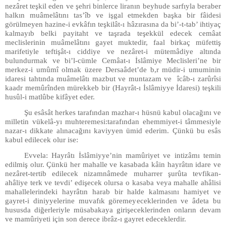
nezâret teşkil eden ve şehri binlerce liranın beyhude sarfıyla beraber
halkın muâmelâtını tas’îb ve işgal etmekden başka bir fâidesi
görülmeyen hazine-i evkâfın teşkilât-ı hâzırasına da bi’-t-tab’ ihtiyaç
kalmayıb belki payitaht ve taşrada teşekkül edecek cemâat
meclislerinin muâmelâtını gayet muktedir, faal birkaç müfettiş
marifetiyle teftişât-ı ciddiye ve nezâret-i mütemâdiye altında
bulundurmak ve bi’l-cümle Cemâat-ı İslâmiye Meclisleri’ne bir
merkez-i umûmî olmak üzere Dersaâdet’de b,r müdir-i umuminin
idaresi tahtında muâmelâtı mazbut ve muntazam ve îcâb-ı zarûrîsi
kaadr memûrînden mürekkeb bir (Hayrât-ı İslâmiyye İdaresi) teşkili
husûl-i matlûbe kifâyet eder.
Şu esâsât herkes tarafından mazhar-ı hüsnü kabul olacağını ve
milletin vükelâ-yı muhteremesi:tarafından ehemmiyet-i tâmmesiyle
nazar-ı dikkate alınacağını kaviyyen ümid ederim. Çünkü bu esâs
kabul edilecek olur ise:
Evvela: Hayrâtı İslâmiyye’nin mamûriyet ve intizâmı temin
edilmiş olur. Çünkü her mahalle ve kasabada kâin hayrâtın idare ve
nezâret-tertib edilecek nizamnâmede muharrer şurûta tevfikan-
ahâliye terk ve tevdi’ edişecek olursa o kasaba veya mahalle ahâlisi
mahallelerindeki hayrâtın harab bir halde kalmasını hamiyet ve
gayret-i diniyyelerine muvafık göremeyeceklerinden ve âdeta bu
hususda diğerleriyle müsabakaya girişeceklerinden onların devam
ve mamûriyeti için son derece ibrâz-ı gayret edeceklerdir.