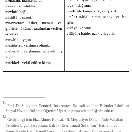
mehâkim: mahkemeler.
tevzi’: dağıtma.
mesâvi: kötülükler.
tezebzüb: kararsızlık, karışıklık.
mevkûf: bağlı.
umûr-ı nâfia’: ziraat, sanayi ve fen
misüllü: benzeri.
işleri.
muayyenât: asker, memur vs.
vikâye: koruma.
gibilere hükümet tarafından verilen
vilâyât-ı baîde: uzak vilayetler.
erzak vs.
muvâfık: uygun.
muzâheret: yardımcı olmak.
müberrât: bağışlanmış, iane edilmiş
şeyler.
müekkel:. vekil edilen kimse.
[1]
Prof. Dr. Süleyman Demirel Üniversitesi İktisadi ve İdari Bilimler Fakültesi
Sosyal Hizmet Bölümü Öğretim Üyesi; e-posta:ademefe@sdu.edu.tr
[2]
Geniş bilgi için bkz. Ahmet Köksal, “II. Meşrutiyet Dönemi’nde Vakıfların
Yeniden Organizasyonuna Dair İki Eser: İsmail Sıdkı’nın “Hatırat”ı ve
Hamadezade Halil Hamdi Paşa’nın Layihası”,
Ankara Üniversitesi Dil ve