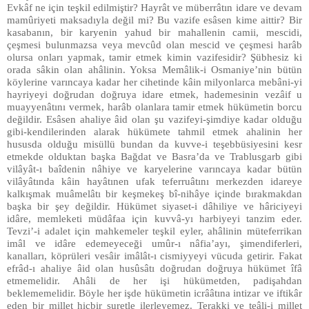
Evkâf ne için teşkil edilmiştir? Hayrât ve müberrâtın idare ve devam
mamûriyeti maksadıyla değil mi? Bu vazife esâsen kime aittir? Bir
kasabanın, bir karyenin yahud bir mahallenin camii, mescidi,
çeşmesi bulunmazsa veya mevcûd olan mescid ve çeşmesi harâb
olursa onları yapmak, tamir etmek kimin vazifesidir? Şübhesiz ki
orada sâkin olan ahâlinin. Yoksa Memâlik-i Osmaniye’nin bütün
köylerine varıncaya kadar her cihetinde kâin milyonlarca mebâni-yi
hayriyeyi doğrudan doğruya idare etmek, hademesinin vezâif u
muayyenâtını vermek, harâb olanlara tamir etmek hükümetin borcu
değildir. Esâsen ahaliye âid olan şu vazifeyi-şimdiye kadar olduğu
gibi-kendilerinden alarak hükümete tahmil etmek ahalinin her
hususda olduğu misüllü bundan da kuvve-i teşebbüsiyesini kesr
etmekde olduktan başka Bağdat ve Basra’da ve Trablusgarb gibi
vilâyât-ı baîdenin nâhiye ve karyelerine varıncaya kadar bütün
vilâyâtında kâin hayâtınen ufak teferruâtını merkezden idareye
kalkışmak muâmelâtı bir keşmekeş bî-nihâye içinde bırakmakdan
başka bir şey değildir. Hükümet siyaset-i dâhiliye ve hâriciyeyi
idâre, memleketi müdâfaa için kuvvâ-yı harbiyeyi tanzim eder.
Tevzi’-i adalet için mahkemeler teşkil eyler, ahâlinin müteferrikan
imâl ve idâre edemeyeceği umûr-ı nâfia’ayı, şimendiferleri,
kanalları, köprüleri vesâir imâlât-ı cismiyyeyi vücuda getirir. Fakat
efrâd-ı ahaliye âid olan husûsâtı doğrudan doğruya hükümet îfâ
etmemelidir. Ahâli de her işi hükümetden, padişahdan
beklememelidir. Böyle her işde hükümetin icrââtına intizar ve iftikâr
eden bir millet hiçbir suretle ilerleyemez. Terakki ve teâli-i millet