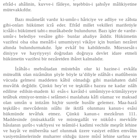
efrâd-ı ahâlinin, kuvve-i fâileye, teşebbüs-i şahsîye mâlikiyetine
mütevakkıfdır.
Bazı muâmelât vardır ki-umûr-ı hâriciye ve adliye ve zâbıta
gibi-onları hükümet icrâ eder. Efrâd millet vekilleri marifetiyle
icrâât-ı hükümeti taht-ı murâkabede bulundurur. Bazı işler de vardır-
umûr-ı belediye vesâire gibi- bunlar ahaliye âiddir. Hükümetin
vazifesi olsa olsa menâfi-i umumiyeyi vikâye için bunları nezâret
altında bulundurmakdır. İşte evkâf bu kabildendir. Müessesât-ı
diniyye ve hayriyyeyi doğrudan doğruya devlet idare etmeli
hükümetin vazifesi bir nezâretden ibâret kalmalıdır.
İzâhât-ı mebsûtadan müstebân olur ki hazine-i evkâfa
müteallik olan nizâmâtın şöyle böyle ta’diliyle ıslâhât-ı matlûbenin
vücuda gelmesi maddeten kâbil olmadığı gibi maslahaten dahî
muvâfık değildir. Çünkü hey’et ve teşkilât-ı hazıra ne kadar ıslâh
edilirse edilsin-madem ki esâs-ı kavâid-i umûmiyye-ictimâiyyeye
tetâbuk etmiyor-temin-i selâmet-i maslahata kâfi olamaz ve maksad
olan umrân u intizâm hiçbir suretle husûle gelemez. Maa-hazâ
teşkilât-ı mevcûdenin ıslâhı ile iktifâ olunması kanun-ı esâsi
hükmünde tevâfuk etmez. Çünkü kanun-ı mezkûrun 111.
Maddesinde (müsakkafât ve müstegallât ve nükûd-ı mevkûfe
hâsılanın şurût-ı vakfiyesi ve teâmül-i kadimi vechile meşrût lehine
ve hayât ve müberrâta sarf olunmak üzere vasiyet edilen emvâlin
vasiyetnâmelerinde muharrer olduğu üzere mûsî lehine sarfına ve