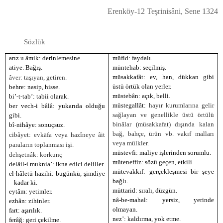
Erenköy-12 Teşrinisâni, Sene 1324
Sözlük
arız u âmik: derinlemesine.
müfid: faydalı.
atiye. Bağış.
müntehab: seçilmiş.
müsakkafât: ev, han, dükkan gibi
âver: taşıyan, getiren.
üstü örtük olan yerler.
behre: nasip, hisse.
müstebân: açık, belli.
bi’-t-tab’: tabii olarak.
müstegallât:
hayır kurumlarına gelir
ber vech-i bâlâ: yukarıda olduğu
sağlayan ve genellikle üstü örtülü
gibi.
binâlar (müsakkafat) dışında kalan
bî-nihâye: sonuçsuz.
bağ, bahçe, ürün vb. vakıf malları
cibâyet: evkāfa veya hazîneye âit
veya mülkler.
paraların toplanması işi.
müstevfi: maliye işlerinden sorumlu.
dehşetnâk: korkunç
müteneffiz: sözü geçen, etkili
delâil-i muknia’: ikna edici deliller.
mütevakkıf: gerçekleşmesi bir şeye
el-hâletü hazihi: bugünkü, şimdiye
bağlı.
kadar ki.
müttarid: sıralı, düzgün.
eytâm: yetimler.
nâ-be-mahal: yersiz, yerinde
ezhân: zihinler.
olmayan.
fart: aşırılık.
nez’: kaldırma, yok etme.
ferâğ: geri çekilme.