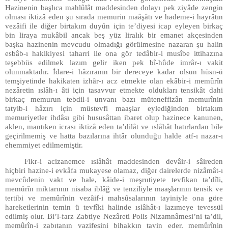
Hazinenin başlıca mahlûlât maddesinden dolayı pek ziyâde zengin
olması iktizâ eden şu sırada memurin maâşâtı ve hademe-i hayrâtın
vezâifi ile diğer birtakım duyûn için te’diyesi icap eyleyen birkaç
bin liraya mukâbil ancak beş yüz liralık bir emanet akçesinden
başka hazinenin mevcudu olmadığı görülmesine nazaran şu halin
esbâb-ı hakikiyesi taharri ile ona gör tedâbir-i musîbe ittihazına
teşebbüs edilmek lazım gelir iken pek bî-hûde imrâr-ı vakit
olunmaktadır. İdare-i hâzıranın bir dereceye kadar olsun hüsn-ü
temşiyetinde hakikaten izhâr-ı acz etmekte olan ekâbir-i memûrîn
nezâretin ıslâh-ı âti için tasavvur etmekte oldukları tensikât dahi
birkaç memurun tebdil-i unvanı bazı müteneffizân memurînin
tatyib-i hâzırı için müstevfi maaşlar eylediğinden birtakım
memuriyetler ihdâsı gibi hususâttan ibaret olup hazinece kanunen,
aklen, mantıken icrası iktizâ eden ta’dilât ve ıslâhât hatırlardan bile
geçirilmemiş ve hatta bazılarına ihtâr olunduğu halde atf-ı nazar-ı
ehemmiyet edilmemiştir.
Fikr-i acizanemce ıslâhât maddesinden devâir-i sâireden
hiçbiri hazine-i evkâfa mukayese olamaz, diğer dairelerde nizâmât-ı
mevcûdenin vakt ve hale, kâide-i meşrutiyete tevfikan ta’dîli,
memûrîn miktarının nisaba iblâğ ve tenziliyle maaşlarının tensik ve
tertibi ve memûrînin vezâif-i mahsûsalarının tayiniyle ona göre
hareketlerinin temin ü tevfîki halinde ıslâhât-ı lazımeye tevessül
edilmiş olur. Bi’l-farz Zabtiye Nezâreti Polis Nizamnâmesi’ni ta’dil,
memûrîn-i zabıtanın vazifesini bihakkın tayin eder, memûrînin