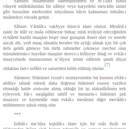
Sâdisen: Muâmelâtın sadeleşdirilmesi ve bi’l-farz Basra
vilayeti mülhikâtından bir nâhiye veya karyedeki mescidin tamiri
gibi hususâtın merkezden istiyzânına hâcet kalmaması intizâm-ı
muâmeleyi vücuda getirir.
Sâbian: Vâridât-ı vakfiyye hüsn-ü idare olunur. Mesârıf-ı
zaide ile itlâf ve isnâa edilmezse birkaç misli tezâyüd edeceğinden
el-hâletü hazihi maaşları beşer onar guruştan ibaret olan ve senede
ancak altı, yedi maaş almakla beraber bir aylığı almak için bir çok
defa gelüb gitmeye bin türlü zahmetler çekmeye mecbur olan
müstahdemin-i hayrâtın maaşları derece-i kifâyeye iblağ ve evkât-ı
muayyenede muntazaman te’diyesi temin edilerek şimdi düçar
[7]
oldukları fart-ı sefâlet ve zaruretten tahlis edilmiş olurlar.
Sâminen: Hükümet vezaif-i resmiyesinden bir kısmını efrâd-ı
ahâliye tahmil ederek daha doğrusu hükümet esasen vazifesi
olmadığı halde
ine almış olduğu bir işi alakadârânına terk
uhdes
eyleyerek bâr-ı meşâgilini tahfif ve memurin-i hükümet pek
muazzez ve kıymetdâr olan evkât-ı mesâisini diğer mevâdd-ı
mühimmeye tahsis etmiş olur.
***
İzâhât-ı ma’rûza teşkilât-ı idare için bir esâs ihzâr ve