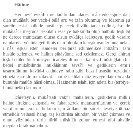
Hâtime
Her nev’ evkâfın ne tarafından idaresi icâb edeceğine dair
olan mütâlaât ber vech-i bâlâ arz ve izâh olunmuş ve idarenin şu
suretle tesisi halinde husûle gelecek fevâid tadât edilmiş ise de
mütâlaât-ı meşruda teskilat-ı esasiye hakkında olup halbuki teşkilat
ne derece muntazam olursa olsun evkâfça icareteyn, gedik vesaire
namlarıyla vücûda getirilmiş olan birtakım karışık usuller muâmelât-
ı nâsı eşkal eder. Kaideler ber-taraf edilmedikce intizâm-ı tam
husûle gelemez ve halkın şikâyâtına sed çekilemez. Gerçi ahiran
teşkil edilen bir komisyon icareteynli müsekkafat vd müsteğlatın bir
bedel mukâbilinde intikâlâtının tevsî’i ve gediklerin emr-i
tasarrufâtının kavâd-i cedîdeye rabtı gibi bazı hususâtı tezekkür
etmekde ise de müzâkerât-ı harbe ta'dilat-ı cüz’iyyeye dair olmakla
bununla matlûb hâsıl olmaz. Hazinenin ıslahı için adeta bir (terbiye-
i muâmelât) lâzımdır.
İcâreteynli, mukâtaalı vakf-ı mahallerin, gediklerin milk-i
haline ifrağına çalışmalı ve fakat gerek mutasarrıflarının ve gerek
vakıflarının temin-i hukuku için âdilane bir suret-i tesviye ittihaz
etmelidir velhasıl hangi taş kaldırılsa altından bir vakıf çıkması ve
onun yüzünden türlü türlü müşkilât zuhur etmesi gibi ahvâle
meydan bırakmamalıdır.