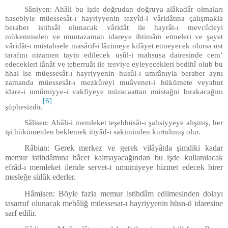
Sâniyen: Ahâli bu işde doğrudan doğruya alâkadâr olmaları
hasebiyle müessesât-ı hayriyyenin tezyîd-i vâridâtına çalışmakla
beraber istihsâl olunacak vâridât ile hayrât-ı mevcûdeyi
mükemmelen ve muntazaman idareye ihtimâm etmeleri ve şayet
vâridât-ı müstahsele masârif-i lâzimeye kifâyet etmeyecek olursa üst
tarafını nizamen tayin edilecek usûl-i mahsusa dairesinde cem’
edecekleri iânât ve teberruât ile tesviye eyleyecekleri bedihî olub bu
hhal ise müessesât-ı hayriyyenin husûl-ı umrânıyla beraber aynı
zamanda müessesât-ı mezkûreyi muâvenet-i hükümete veyahut
idare-i umûmiyye-i vakfiyeye müracaattan müstağni bırakacağını
[6]
şüphesizdir.
Sâlisen: Ahâli-i memleket teşebbüsât-ı şahsiyyeye alışmış, her
işi hükümetden beklemek itiyâd-ı sakiminden kurtulmuş olur.
Râbian: Gerek merkez ve gerek vilâyâtda şimdiki kadar
memur istihdâmına hâcet kalmayacağından bu işde kullanılacak
efrâd-ı memleket ileride servet-i umumiyeye hizmet edecek birer
mesleğe sülûk ederler.
Hâmisen: Böyle fazla memur istihdâm edilmesinden dolayı
tasarruf olunacak mebâliğ müessesat-ı hayriyyenin hüsn-ü idaresine
sarf edilir.