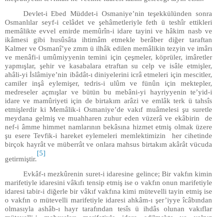
Devlet-i Ebed Müddet-i Osmaniye’nin teşekkülünden sonra
Osmanlılar seyf-i celâdet ve şehâmetleriyle feth ü teshîr ettikleri
memâlikte evvel emirde memûrîn-i idare tayini ve hâkim nasb ve
ikâmesi gibi husûsâta ihtimâm etmekle berâber diğer taraftan
Kalmer ve Osmanî’ye zmm ü ilhâk edilen memâlikin tezyin ve imârı
ve menâfi-i umûmiyyenin temini için çeşmeler, köprüler, imâretler
yapmışlar, şehir ve kasabalara etraftan su celp ve isâle etmişler,
ahâli-yi İslâmiye’nin ibâdât-ı diniyelerini icrâ etmeleri için mescitler,
camiler inşâ eylemişer, tedris-i ulûm ve fünûn için mektepler,
medreseler açmışlar ve bütün bu mebâni-yi hayriyyenin te’yid-i
idare ve mamûriyeti için de birtakım arâzi ve emlâk terk ü tahsîs
etmişlerdir ki Memâlik-i Osmaniye’de vakıf muâmelesi şu suretle
meydana gelmiş ve muahharen zuhur eden vüzerâ ve ekâbirin de
nef-i âmme himmet namlarının bekâsına hizmet etmiş olmak üzere
şu esere Tevfik-i hareket eylemeleri memlektimizin her cihetinde
birçok hayrât ve müberrât ve onlara mahsus birtakım akârât vücuda
[5]
getirmiştir.
Evkâf-ı mezkûrenin suret-i idaresine gelince; Bir vakfın kimin
marifetiyle idaresini vâkıfı tensip etmiş ise o vakfın onun marifetiyle
idaresi tabir-i diğerle bir vâkıf vakfına kimi mütevelli tayin etmiş ise
o vakfın o mütevelli marifetiyle idaresi ahkâm-ı şer’iyye îcâbından
olmasıyla ashâb-ı hayr tarafından tesîs ü ihdâs olunan vakıflar