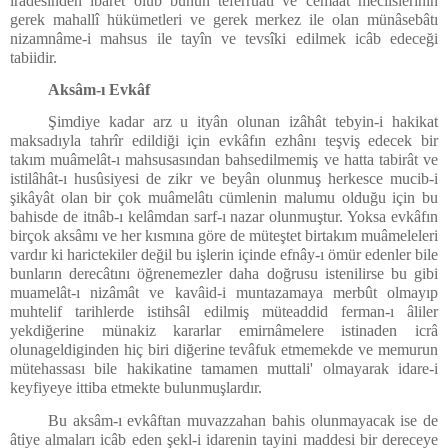
irâdesinden ibâret olub bunun teferruâtı ve cemaat meclislerinin
gerek mahallî hükümetleri ve gerek merkez ile olan münâsebâtı
nizamnâme-i mahsus ile tayîn ve tevsîki edilmek icâb edeceği
tabiidir.
Aksâm-ı Evkâf
Şimdiye kadar arz u ityân olunan izâhât tebyin-i hakikat
maksadıyla tahrîr edildiği için evkâfın ezhânı teşviş edecek bir
takım muâmelât-ı mahsusasından bahsedilmemiş ve hatta tabirât ve
istilâhât-ı husûsiyesi de zikr ve beyân olunmuş herkesce mucib-i
şikâyât olan bir çok muâmelâtı cümlenin malumu olduğu için bu
bahisde de itnâb-ı kelâmdan sarf-ı nazar olunmuştur. Yoksa evkâfın
birçok aksâmı ve her kısmına göre de müteştet birtakım muâmeleleri
vardır ki harictekiler değil bu işlerin içinde efnây-ı ömür edenler bile
bunların derecâtını öğrenemezler daha doğrusu istenilirse bu gibi
muamelât-ı nizâmât ve kavâid-i muntazamaya merbût olmayıp
muhtelif tarihlerde istihsâl edilmiş müteaddid ferman-ı âliler
yekdiğerine münakiz kararlar emirnâmelere istinaden icrâ
olunageldiginden hiç biri diğerine tevâfuk etmemekde ve memurun
mütehassası bile hakikatine tamamen muttali' olmayarak idare-i
keyfiyeye ittiba etmekte bulunmuşlardır.
Bu aksâm-ı evkâftan muvazzahan bahis olunmayacak ise de
âtiye almaları icâb eden şekl-i idarenin tayini maddesi bir dereceye