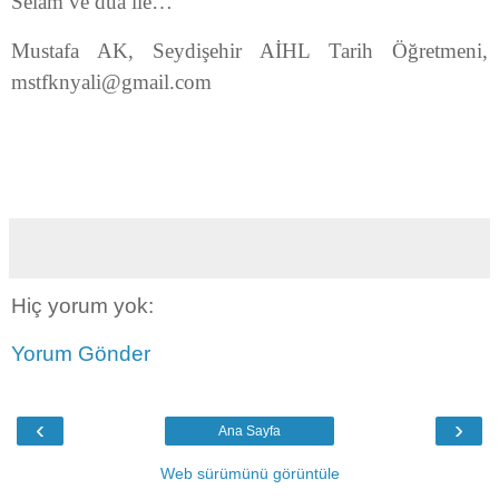
Selam ve dua ile…
Mustafa AK, Seydişehir AİHL Tarih Öğretmeni,
mstfknyali@gmail.com
Hiç yorum yok:
Yorum Gönder
‹
›
Ana Sayfa
Web sürümünü görüntüle