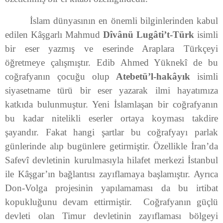
İslam dünyasının en önemli bilginlerinden kabul
edilen Kâşgarlı Mahmud
Dîvânü Lugâti’t-Türk
isimli
bir eser yazmış ve eserinde Araplara Türkçeyi
öğretmeye çalışmıştır. Edib Ahmed Yüknekî de bu
coğrafyanın çocuğu olup
Atebetü’l-hakâyık
isimli
siyasetname türü bir eser yazarak ilmi hayatımıza
katkıda bulunmuştur. Yeni İslamlaşan bir coğrafyanın
bu kadar nitelikli eserler ortaya koyması takdire
şayandır. Fakat hangi şartlar bu coğrafyayı parlak
günlerinde alıp bugünlere getirmiştir. Özellikle İran’da
Safevî devletinin kurulmasıyla hilafet merkezi İstanbul
ile Kâşgar’ın bağlantısı zayıflamaya başlamıştır. Ayrıca
Don-Volga projesinin yapılamaması da bu irtibat
kopukluğunu devam ettirmiştir. Coğrafyanın güçlü
devleti olan Timur devletinin zayıflaması bölgeyi