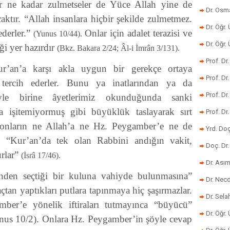
ar ne kadar zulmetseler de Yüce Allah yine de
Dr. Osm
ktır. “Allah insanlara hiçbir şekilde zulmetmez.
Dr. Öğr. 
ederler.”
Onlar için adalet terazisi ve
(Yunus 10/44).
Dr. Öğr
ği yer hazırdır
(Bkz. Bakara 2/24; Âl-i İmrân 3/131).
Prof. Dr
ur’an’a karşı akla uygun bir gerekçe ortaya
Prof. Dr
tercih ederler. Bunu ya inatlarından ya da
Prof. Dr
öyle birine âyetlerimiz okunduğunda sanki
da işitemiyormuş gibi büyüklük taslayarak sırt
Prof. Dr
nların ne Allah’a ne Hz. Peygamber’e ne de
Yrd. Do
. “Kur’an’da tek olan Rabbini andığın vakit,
Doç. Dr.
urlar”
(İsrâ 17/46).
Dr. Ası
rinden seçtiği bir kuluna vahiyde bulunmasına”
Dr. Nec
ğaçtan yaptıkları putlara tapınmaya hiç şaşırmazlar.
Dr. Sela
ber’e yönelik iftiraları tutmayınca “büyücü”
Dr. Öğr.
 Yunus 10/2). Onlara Hz. Peygamber’in şöyle cevap