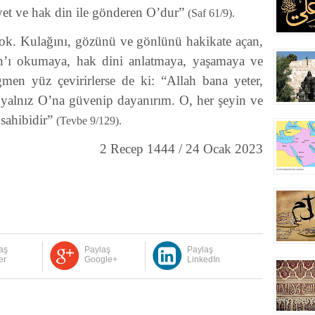
yet ve hak din ile gönderen O’dur”
(Saf 61/9).
ok. Kulağını, gözünü ve gönlünü hakikate açan,
an’ı okumaya, hak dini anlatmaya, yaşamaya ve
n yüz çevirirlerse de ki: “Allah bana yeter,
 yalnız O’na güvenip dayanırım. O, her şeyin ve
sahibidir”
(Tevbe 9/129).
2 Recep 1444 / 24 Ocak 2023
aş
Paylaş
Paylaş
er
Google+
LinkedIn