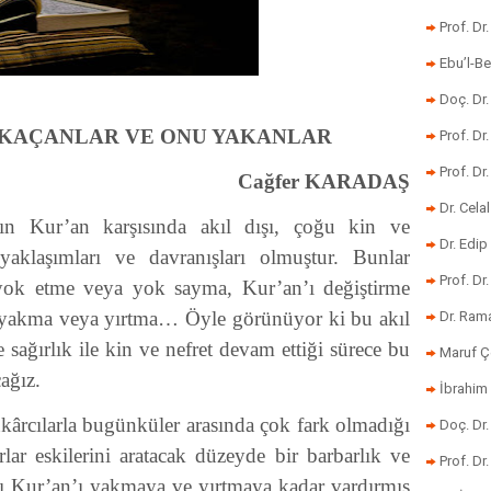
Prof. Dr
Ebu’l-Be
Doç. Dr.
 KAÇANLAR VE ONU YAKANLAR
Prof. Dr
Prof. Dr
Cağfer KARADAŞ
Dr. Cela
rın Kur’an karşısında akıl dışı, çoğu kin ve
Dr. Edip
yaklaşımları ve davranışları olmuştur. Bunlar
Prof. Dr
yok etme veya yok sayma, Kur’an’ı değiştirme
ı yakma veya yırtma… Öyle görünüyor ki bu akıl
Dr. Ram
e sağırlık ile kin ve nefret devam ettiği sürece bu
Maruf Ç
cağız.
İbrahim 
kârcılarla bugünküler arasında çok fark olmadığı
Doç. Dr
lar eskilerini aratacak düzeyde bir barbarlık ve
Prof. Dr
rını Kur’an’ı yakmaya ve yırtmaya kadar vardırmış