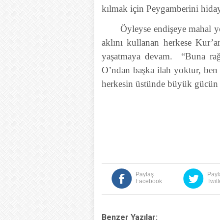
kılmak için Peygamberini hida
Öyleyse endişeye mahal y
aklını kullanan herkese Kur’
yaşatmaya devam. “Buna rağme
O’ndan başka ilah yoktur, ben
herkesin üstünde büyük gücün 
Paylaş
Payl
Facebook
Twitt
Benzer Yazılar: