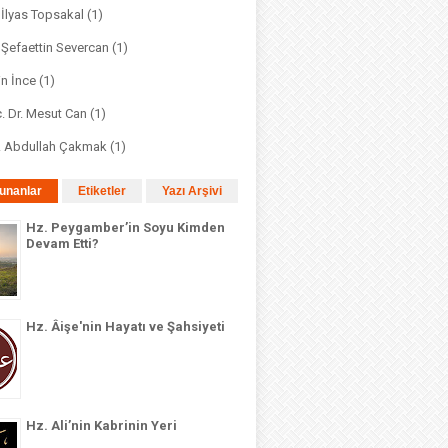
. İlyas Topsakal
(1)
. Şefaettin Severcan
(1)
in İnce
(1)
. Dr. Mesut Can
(1)
r. Abdullah Çakmak
(1)
unanlar
Etiketler
Yazı Arşivi
Hz. Peygamber’in Soyu Kimden
Devam Etti?
Hz. Âişe'nin Hayatı ve Şahsiyeti
Hz. Ali’nin Kabrinin Yeri