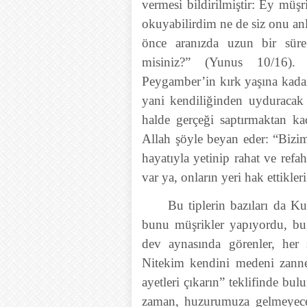
vermesi bildirilmiştir: Ey müşr
okuyabilirdim ne de siz onu an
önce aranızda uzun bir süre
misiniz?” (Yunus 10/16). Ş
Peygamber’in kırk yaşına kada
yani kendiliğinden uyduracak b
halde gerçeği saptırmaktan kaç
Allah şöyle beyan eder: “Bizi
hayatıyla yetinip rahat ve refah
var ya, onların yeri hak ettikle
Bu tiplerin bazıları da K
bunu müşrikler yapıyordu, bug
dev aynasında görenler, her 
Nitekim kendini medeni zanne
ayetleri çıkarın” teklifinde b
zaman, huzurumuza gelmeyece