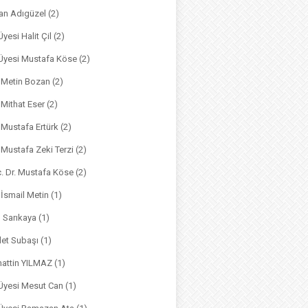
an Adıgüzel
(2)
Üyesi Halit Çil
(2)
. Üyesi Mustafa Köse
(2)
. Metin Bozan
(2)
. Mithat Eser
(2)
. Mustafa Ertürk
(2)
. Mustafa Zeki Terzi
(2)
ç. Dr. Mustafa Köse
(2)
 İsmail Metin
(1)
m Sarıkaya
(1)
det Subaşı
(1)
hattin YILMAZ
(1)
 Üyesi Mesut Can
(1)