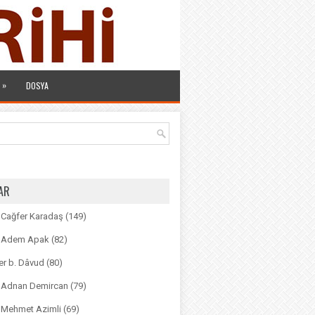
»
DOSYA
AR
. Cağfer Karadaş
(149)
r. Adem Apak
(82)
r b. Dâvud
(80)
r. Adnan Demircan
(79)
. Mehmet Azimli
(69)