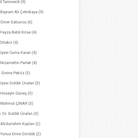
il Tanrıverdi
(9)
. Bayram Ali Çetinkaya
(9)
. Ömer Sabuncu
(6)
. Feyza Betül Köse
(4)
 Ortakcı
(4)
. Üyesi Cuma Karan
(4)
. Nizamettin Parlak
(4)
r. Emine Peköz
(3)
 Üyesi Sıddık Ünalan
(3)
. Hüseyin Güneş
(3)
r. Mahmut ÇINAR
(3)
. Dr. Sıddık Ünalan
(3)
. Abdurrahim Kaplan
(2)
. Yunus Emre Gördük
(2)