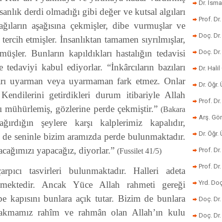
Dr. İsma
nlık derdi olmadığı gibi değer ve kutsal algıları
Prof. Dr
ğıların aşağısına çekmişler, dibe vurmuşlar ve
Doç. Dr
ı tercih etmişler. İnsanlıktan tamamen sıyrılmışlar,
üşler. Bunların kapıldıkları hastalığın tedavisi
Doç. Dr
tedaviyi kabul ediyorlar. “İnkârcıların bazıları
Dr. Halil
ları uyarman veya uyarmaman fark etmez. Onlar
Dr. Öğr
Kendilerini getirdikleri durum itibariyle Allah
Prof. Dr
nı mühürlemiş, gözlerine perde çekmiştir.”
(Bakara
Arş. Gö
rdığın şeylere karşı kalplerimiz kapalıdır,
Dr. Öğr.
ir de seninle bizim aramızda perde bulunmaktadır.
acağımızı yapacağız, diyorlar.”
Prof. Dr
(Fussilet 41/5)
Prof. D
rpıcı tasvirleri bulunmaktadır. Halleri adeta
Yrd. Doç
nmektedir. Ancak Yüce Allah rahmeti gereği
be kapısını bunlara açık tutar. Bizim de bunlara
Doç. Dr
ırakmamız rahîm ve rahmân olan Allah’ın kulu
Doç. Dr