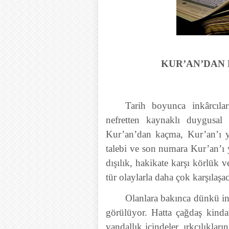
KUR’AN’DAN
Tarih boyunca inkârcıla
nefretten kaynaklı duygusal 
Kur’an’dan kaçma, Kur’an’ı 
talebi ve son numara Kur’an’
dışılık, hakikate karşı körlük v
tür olaylarla daha çok karşılaşa
Olanlara bakınca dünkü in
görülüyor. Hatta çağdaş kindar
vandallık içindeler, ırkçılıkla