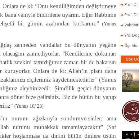
Prof. Dr
er. Onlara de ki: “Onu kendiliğimden değiştirmeye
k bana vahiyle bildirilene uyarım. Eğer Rabbime
Prof. Dr
 dehşetli bir günün azabından korkarım.”
(Yunus
Vahdett
Yrd. Doç
ağdaş zanneden vandallar bu dünyanın yegâne
Öğr. Gö
i olacağını zannediyorlar. “Kendilerine dokunan
Çok Ok
hatlık zevkini tattırdığımız zaman bir de bakarsın
r kuruyorlar. Onlara de ki: Allah’ın planı daha
zaklarınızı elçilerimiz kaydetmektedirler” (Yunus
lığınız aleyhinizedir. Şimdilik geçici dünyanın
onra döner bize gelirsiniz. Biz de bütün bu yapıp
eririz”
(Yunus 10/ 23).
h’ın nurunu ağızlarıyla söndürüversinler; ama
 Allah nurunu muhakkak tamamlayacaktır” (Saf
ikler hoşlanmasa da dinini bütün dinlere üstün