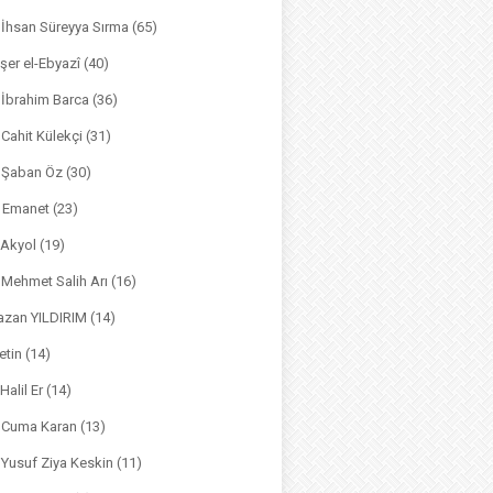
. İhsan Süreyya Sırma
(65)
şer el-Ebyazî
(40)
 İbrahim Barca
(36)
. Cahit Külekçi
(31)
. Şaban Öz
(30)
l Emanet
(23)
 Akyol
(19)
. Mehmet Salih Arı
(16)
azan YILDIRIM
(14)
etin
(14)
Halil Er
(14)
. Cuma Karan
(13)
. Yusuf Ziya Keskin
(11)