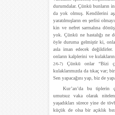
durumdalar. Çünkü bunların insa
da yok olmuş. Kendilerini aşa
yaratılmışların en şerlisi olmay
kin ve nefret sarmalına dönüşm
yok. Çünkü ne hastalığı ne de 
öyle duruma gelmiştir ki, on
asla iman edecek değildirler. 
onların kalplerini ve kulakları
Çünkü onlar “Bizi çağı
2/6-7)
kulaklarımızda da tıkaç var; b
Sen yapacağını yap, biz de yap
Kur’an’da bu tiplerin ça
umutsuz vaka olarak nitele
yaşadıkları sürece yine de töv
küçük de olsa bir açıklık b