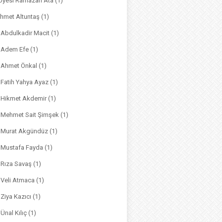
. Üyesi Ramazan Ata
(1)
hmet Altuntaş
(1)
. Abdulkadir Macit
(1)
. Adem Efe
(1)
. Ahmet Önkal
(1)
. Fatih Yahya Ayaz
(1)
. Hikmet Akdemir
(1)
r. Mehmet Sait Şimşek
(1)
r. Murat Akgündüz
(1)
. Mustafa Fayda
(1)
. Rıza Savaş
(1)
. Veli Atmaca
(1)
. Ziya Kazıcı
(1)
 Ünal Kılıç
(1)