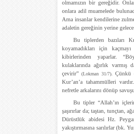
olmamızın bir gereğidir. Onl
onlara adil muamelede bulunaca
Ama insanlar kendilerine zulm
adaletin gereğinin yerine gelece
Bu tiplerden bazıları K
koyamadıkları için kaçmayı 
kibirlerinden yaparlar. “B
kulaklarında ağırlık varmış 
çevirir”
Çünkü o
(Lokman 31/7).
Kur’an’a tahammülleri vardır
nefretle arkalarını dönüp savuş
Bu tipler “Allah’ın içle
şaşırırlar da; taştan, tunçtan, a
Dürüstlük abidesi Hz. Peygam
yakıştırmasına sarılırlar (bk.