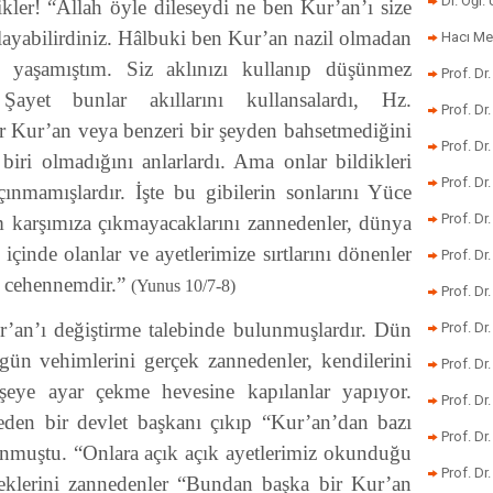
Dr. Öğr
ikler! “Allah öyle dileseydi ne ben Kur’an’ı size
layabilirdiniz. Hâlbuki ben Kur’an nazil olmadan
Hacı Me
 yaşamıştım. Siz aklınızı kullanıp düşünmez
Prof. Dr
ayet bunlar akıllarını kullansalardı, Hz.
Prof. Dr
r Kur’an veya benzeri bir şeyden bahsetmediğini
Prof. Dr
iri olmadığını anlarlardı. Ama onlar bildikleri
Prof. Dr
ınmamışlardır. İşte bu gibilerin sonlarını Yüce
Prof. Dr
m karşımıza çıkmayacaklarını zannedenler, dünya
 içinde olanlar ve ayetlerimize sırtlarını dönenler
Prof. D
ri cehennemdir.”
(Yunus 10/7-8)
Prof. D
ur’an’ı değiştirme talebinde bulunmuşlardır. Dün
Prof. Dr
ün vehimlerini gerçek zannedenler, kendilerini
Prof. Dr
şeye ayar çekme hevesine kapılanlar yapıyor.
Prof. Dr
den bir devlet başkanı çıkıp “Kur’an’dan bazı
Prof. Dr
ulunmuştu. “Onlara açık açık ayetlerimiz okunduğu
Prof. Dr.
klerini zannedenler “Bundan başka bir Kur’an