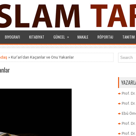
»
BIYOGRAFI
KITABIYAT
GÜNCEL
MAKALE
RÖPORTAJ
TANITIM
radaş
» Kur’an’dan Kaçanlar ve Onu Yakanlar
anlar
YAZARL
Prof. Dr
Prof. D
Ebû Öme
Prof. D
Prof. Dr