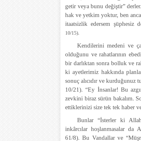
getir veya bunu değiştir” derl
hak ve yetkim yoktur, ben anca
itaatsizlik edersem şüphesiz
10/15).
Kendilerini medeni ve ç
olduğunu ve rahatlarının ebed
bir darlıktan sonra bolluk ve ra
ki ayetlerimiz hakkında planla
sonuç alıcıdır ve kurduğunuz tu
10/21). “Ey İnsanlar! Bu azgın
zevkini biraz sürün bakalım. S
ettiklerinizi size tek tek haber v
Bunlar “İsterler ki Alla
inkârcılar hoşlanmasalar da
61/8). Bu Vandallar ve “Müşr