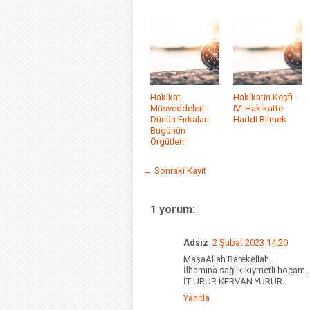
Hakikat
Hakikatin Keşfi -
Müsveddeleri -
IV: Hakikatte
Dünün Fırkaları
Haddi Bilmek
Bugünün
Örgütleri
← Sonraki Kayıt
1 yorum:
Adsız
2 Şubat 2023 14:20
MaşaAllah Barekellah..
İlhamına sağlık kıymetli hocam..
İT ÜRÜR KERVAN YÜRÜR..
Yanıtla