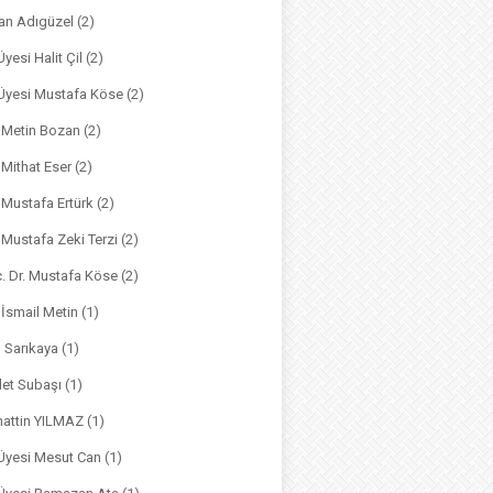
an Adıgüzel
(2)
Üyesi Halit Çil
(2)
. Üyesi Mustafa Köse
(2)
. Metin Bozan
(2)
. Mithat Eser
(2)
. Mustafa Ertürk
(2)
. Mustafa Zeki Terzi
(2)
ç. Dr. Mustafa Köse
(2)
 İsmail Metin
(1)
m Sarıkaya
(1)
det Subaşı
(1)
hattin YILMAZ
(1)
 Üyesi Mesut Can
(1)