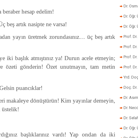
Dr. Osm
 beraber hesap edelim!
Dr. Öğr. 
 beş artık nasipte ne varsa!
Dr. Öğr
radan yayın üretmek zorundasınız… üç beş artık
Prof. Dr
Prof. Dr
Prof. Dr
ye iki başlık atmıştınız ya! Durun acele etmeyin;
re özeti gönderin! Özet unutmayın, tam metin
Prof. Dr
Yrd. Do
Gelsin puancıklar!
Doç. Dr.
Dr. Ası
leri makaleye dönüştürün! Kim yayınlar demeyin,
Dr. Nec
 üstelik!
Dr. Sela
Dr. Öğr.
ığınız başlıklarınız vardı! Yap ondan da iki