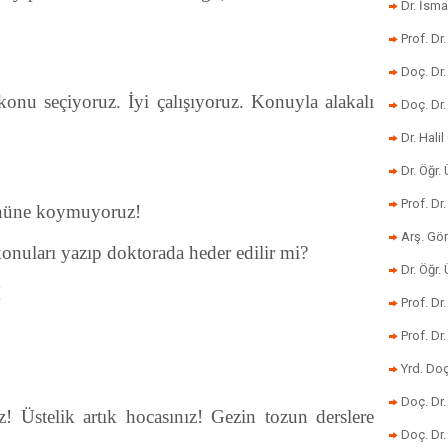
Dr. İsma
Prof. Dr
Doç. Dr
onu seçiyoruz. İyi çalışıyoruz. Konuyla alakalı
Doç. Dr
Dr. Halil
Dr. Öğr
Prof. Dr
 önüne koymuyoruz!
Arş. Gö
konuları yazıp doktorada heder edilir mi?
Dr. Öğr.
!
Prof. Dr
Prof. D
Yrd. Doç
Doç. Dr
iz! Üstelik artık hocasınız! Gezin tozun derslere
Doç. Dr