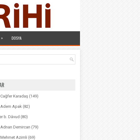
»
DOSYA
AR
. Cağfer Karadaş
(149)
r. Adem Apak
(82)
r b. Dâvud
(80)
r. Adnan Demircan
(79)
. Mehmet Azimli
(69)