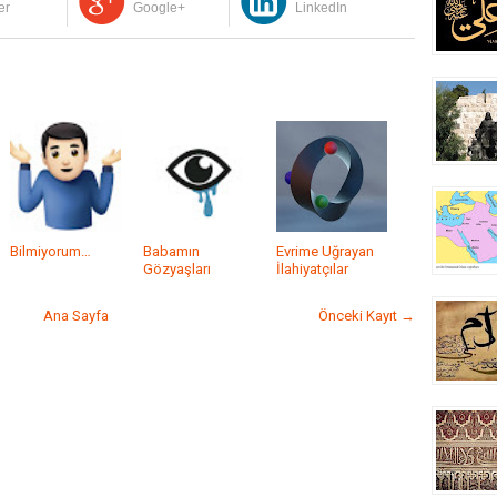
er
Google+
LinkedIn
Bilmiyorum…
Babamın
Evrime Uğrayan
Gözyaşları
İlahiyatçılar
Ana Sayfa
Önceki Kayıt →