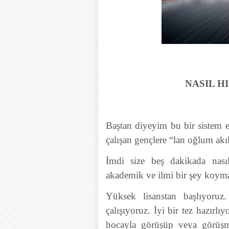
NASIL H
Baştan diyeyim bu bir sistem el
çalışan gençlere “lan oğlum akıl
İmdi size beş dakikada nası
akademik ve ilmi bir şey koym
Yüksek lisanstan başlıyoruz
çalışıyoruz. İyi bir tez hazırlı
hocayla görüşüp veya görüşme