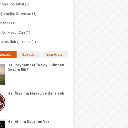
. İlyas Topsakal
(1)
. Şefaettin Severcan
(1)
in İnce
(1)
. Dr. Mesut Can
(1)
r. Abdullah Çakmak
(1)
unanlar
Etiketler
Yazı Arşivi
Hz. Peygamber’in Soyu Kimden
Devam Etti?
Hz. Âişe'nin Hayatı ve Şahsiyeti
Hz. Ali’nin Kabrinin Yeri