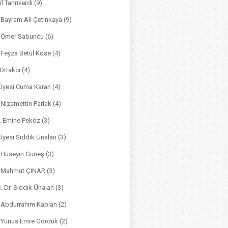
il Tanrıverdi
(9)
. Bayram Ali Çetinkaya
(9)
. Ömer Sabuncu
(6)
. Feyza Betül Köse
(4)
 Ortakcı
(4)
. Üyesi Cuma Karan
(4)
. Nizamettin Parlak
(4)
r. Emine Peköz
(3)
 Üyesi Sıddık Ünalan
(3)
. Hüseyin Güneş
(3)
r. Mahmut ÇINAR
(3)
. Dr. Sıddık Ünalan
(3)
. Abdurrahim Kaplan
(2)
. Yunus Emre Gördük
(2)