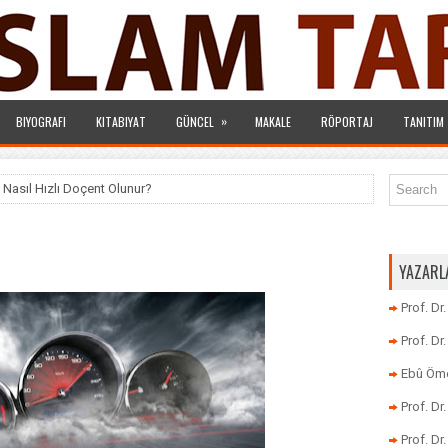
»
BIYOGRAFI
KITABIYAT
GÜNCEL
MAKALE
RÖPORTAJ
TANITIM
 Nasıl Hızlı Doçent Olunur?
YAZARL
Prof. Dr
Prof. D
Ebû Öme
Prof. D
Prof. Dr