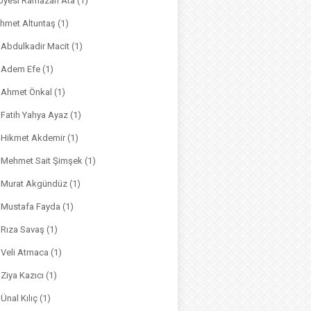
. Üyesi Ramazan Ata
(1)
hmet Altuntaş
(1)
. Abdulkadir Macit
(1)
. Adem Efe
(1)
. Ahmet Önkal
(1)
. Fatih Yahya Ayaz
(1)
. Hikmet Akdemir
(1)
r. Mehmet Sait Şimşek
(1)
r. Murat Akgündüz
(1)
. Mustafa Fayda
(1)
. Rıza Savaş
(1)
. Veli Atmaca
(1)
. Ziya Kazıcı
(1)
 Ünal Kılıç
(1)