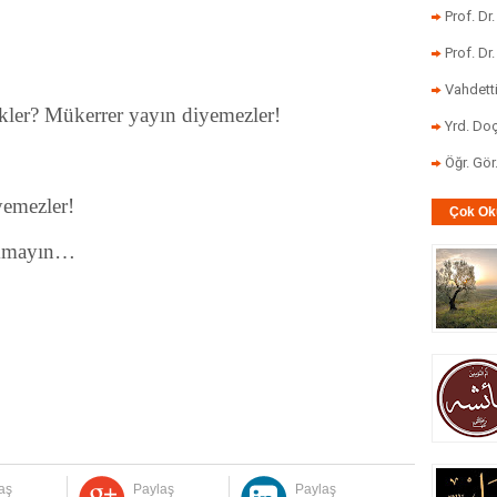
Prof. Dr
Prof. Dr
Vahdett
ekler? Mükerrer yayın diyemezler!
Yrd. Doç
Öğr. Gö
yemezler!
Çok Ok
orkmayın…
aş
Paylaş
Paylaş