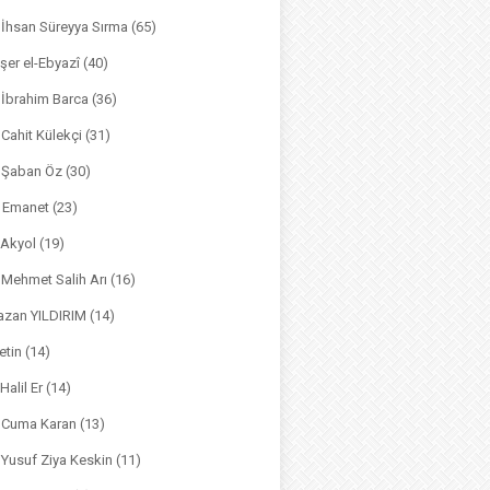
. İhsan Süreyya Sırma
(65)
şer el-Ebyazî
(40)
 İbrahim Barca
(36)
. Cahit Külekçi
(31)
. Şaban Öz
(30)
l Emanet
(23)
 Akyol
(19)
. Mehmet Salih Arı
(16)
azan YILDIRIM
(14)
etin
(14)
Halil Er
(14)
. Cuma Karan
(13)
. Yusuf Ziya Keskin
(11)