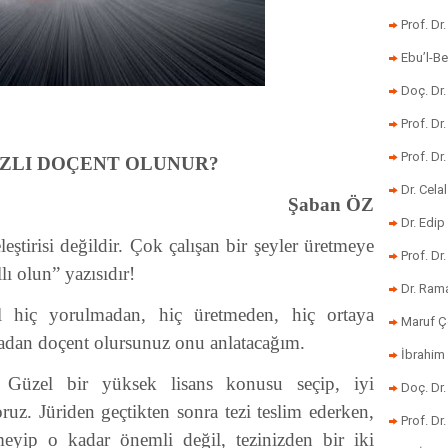
Prof. Dr
Ebu’l-Be
Doç. Dr.
Prof. Dr
Prof. Dr
IZLI DOÇENT OLUNUR?
Dr. Cela
Şaban ÖZ
Dr. Edip
eştirisi değildir. Çok çalışan bir şeyler üretmeye
Prof. Dr
lı olun” yazısıdır!
Dr. Ram
l hiç yorulmadan, hiç üretmeden, hiç ortaya
Maruf Ç
adan doçent olursunuz onu anlatacağım.
İbrahim 
. Güzel bir yüksek lisans konusu seçip, iyi
Doç. Dr
yoruz. Jüriden geçtikten sonra tezi teslim ederken,
Prof. Dr
yip o kadar önemli değil, tezinizden bir iki