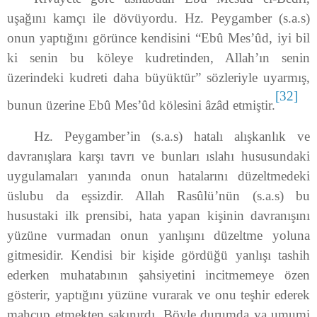
uşağını kamçı ile dövüyordu. Hz. Peygamber (s.a.s)
onun yaptığını görünce kendisini “Ebû Mes’ûd, iyi bil
ki senin bu köleye kudretinden, Allah’ın senin
üzerindeki kudreti daha büyüktür” sözleriyle uyarmış,
[32]
bunun üzerine Ebû Mes’ûd kölesini âzâd etmiştir.
Hz. Peygamber’in (s.a.s) hatalı alışkanlık ve
davranışlara karşı tavrı ve bunları ıslahı hususundaki
uygulamaları yanında onun hatalarını düzeltmedeki
üslubu da eşsizdir. Allah Rasûlü’nün (s.a.s) bu
husustaki ilk prensibi, hata yapan kişinin davranışını
yüzüne vurmadan onun yanlışını düzeltme yoluna
gitmesidir. Kendisi bir kişide gördüğü yanlışı tashih
ederken muhatabının şahsiyetini incitmemeye özen
gösterir, yaptığını yüzüne vurarak ve onu teşhir ederek
mahcup etmekten sakınırdı. Böyle durumda ya umumi