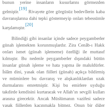
bunun yerine insanların ku­surlarını görmezden
[19]
gelmiştir.
Rivayete göre görgüsüz bedevîlerin ka­ba
davranışlarına dahi tepki göstermeyip onları tebessümle
[20]
karşılamıştır.
Bilindiği gibi insanlar içinde sadece peygamberler
günah işlemekten korunmuşlardır. Zira Cenâb-ı Hakk
onları ismet (günah işlememe) özelliği ile muttasıf
kılmıştır. Bu nedenle peygamberler dışındaki bütün
insanlar günah işleme ve hata yapma ile maluldürler.
İslâm dini, yasak olan fiilleri (günah) açıkça bildirmiş
ve müminlere bu davranış ve alışkanlıklardan uzak
durmalarını emretmiştir. Kişi bu emirlere uyduğu
takdirde kendisini kurtaracak ve Allah’ın sevgili kulları
arasına girecektir. Ancak Müslümanın vazifesi sadece
yasak fiillerden kaçınmakla bitmez. Onun bir diğer