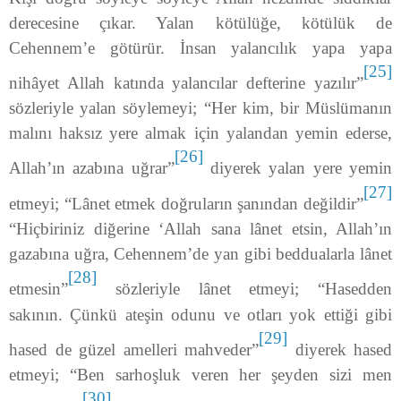
derecesine çıkar. Yalan kötülüğe, kötülük de
Cehennem’e götürür. İnsan yalancılık yapa yapa
[25]
nihâyet Allah katında yalancılar defterine yazılır”
sözleriyle yalan söylemeyi; “Her kim, bir Müslümanın
malını haksız yere almak için yalandan yemin ederse,
[26]
Allah’ın azabına uğrar”
diyerek yalan yere yemin
[27]
etmeyi; “Lânet etmek doğruların şanından değildir”
“Hiçbiriniz diğerine ‘Allah sana lânet etsin, Allah’ın
gazabına uğra, Cehennem’de yan gibi beddualarla lânet
[28]
etmesin”
sözleriyle lânet etmeyi; “Hasedden
sakının. Çünkü ateşin odunu ve otları yok ettiği gibi
[29]
hased de güzel amelleri mahveder”
diyerek hased
etmeyi; “Ben sarhoşluk veren her şeyden sizi men
[30]