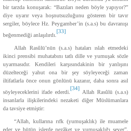
bir tarzda konuşarak: “Bazıları neden böyle yapıyor?”
diye uyarır veya hoşnutsuzluğunu gösteren bir tavır
sergiler, böylece Hz. Peygamber’in (s.a.s) bu davranışı
[33]
beğenmediği anlaşılırdı.
Allah Rasûlü’nün (s.a.s) hataları ıslah etmedeki
ikinci prensibi muhatabını tatlı dille ve yumuşak sözle
uyarmasıdır. Kendileri karşısındakinin bir yanlışını
düzelteceği yahut ona bir şey söyleyeceği zaman
iltifatlarla önce onun gönlünü kazanır, daha sonra asıl
[34]
söyleyeceklerini ifade ederdi.
Allah Rasûlü (s.a.s)
insanlarla ilişkilerindeki nezaketi diğer Müslümanlara
da tavsiye etmiştir:
“Allah, kullarına rıfk (yumuşaklık) ile muamele
eder ve bütün işlerde nezâket ve yumuşaklığı sever”.