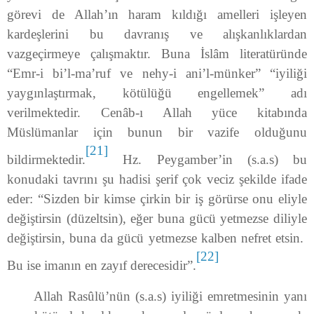
görevi de Allah’ın haram kıldığı amelleri işleyen
kardeşlerini bu davranış ve alışkanlıklardan
vazgeçirmeye çalışmaktır. Buna İslâm literatüründe
“Emr-i bi’l-ma’ruf ve nehy-i ani’l-münker” “iyiliği
yaygınlaştırmak, kötülüğü engellemek” adı
verilmektedir. Cenâb-ı Allah yüce kitabında
Müslümanlar için bunun bir vazife olduğunu
[21]
bildirmektedir.
Hz. Peygamber’in (s.a.s) bu
konudaki tavrını şu hadisi şerif çok veciz şekilde ifade
eder: “Sizden bir kimse çirkin bir iş görürse onu eliyle
değiştirsin (düzeltsin), eğer buna gücü yetmezse diliyle
değiştirsin, buna da gücü yetmezse kalben nefret etsin.
[22]
Bu ise imanın en zayıf derecesidir”.
Allah Rasûlü’nün (s.a.s) iyiliği emretmesinin yanı