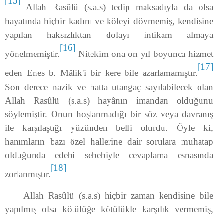
[15]
Allah Rasûlü (s.a.s) tedip maksadıyla da olsa
hayatın­da hiçbir kadını ve köleyi dövmemiş, kendisine
yapılan haksızlıktan dolayı intikam almaya
[16]
yönelmemiştir.
Nitekim ona on yıl boyunca hizmet
[17]
eden Enes b. Mâlik'i bir kere bile azarlamamıştır.
Son derece nazik ve hatta utangaç sayılabilecek olan
Allah Rasûlü (s.a.s) hayânın imandan olduğunu
söylemiştir. Onun hoşlanmadığı bir söz veya davranış
ile karşılaştığı yüzünden belli olurdu. Öyle ki,
hanımların bazı özel hallerine dair sorulara muhatap
olduğunda edebi sebebiyle cevaplama esnasında
[18]
zorlanmıştır.
Allah Rasûlü (s.a.s) hiçbir zaman kendisine bile
yapılmış olsa kötülüğe kötülükle kar­şılık vermemiş,