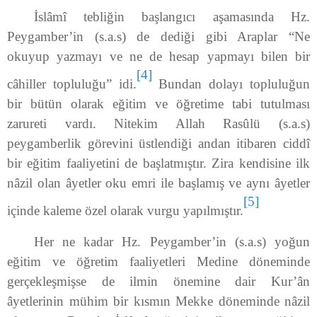
İslâmî tebliğin başlangıcı aşamasında Hz.
Peygamber’in (s.a.s) de dediği gibi Araplar “Ne
okuyup yazmayı ve ne de hesap yapmayı bilen bir
[4]
câhiller topluluğu” idi.
Bundan dolayı topluluğun
bir bütün olarak eğitim ve öğretime tabi tutulması
zarureti vardı. Nitekim Allah Rasûlü (s.a.s)
peygamberlik görevini üstlendiği andan itibaren ciddî
bir eğitim faaliyetini de başlatmıştır. Zira kendisine ilk
nâzil olan âyetler oku emri ile başlamış ve aynı âyetler
[5]
içinde kaleme özel olarak vurgu yapılmıştır.
Her ne kadar Hz. Peygamber’in (s.a.s) yoğun
eğitim ve öğretim faaliyetleri Medine döneminde
gerçekleşmişse de ilmin önemine dair Kur’ân
âyetlerinin mühim bir kısmın Mekke döneminde nâzil