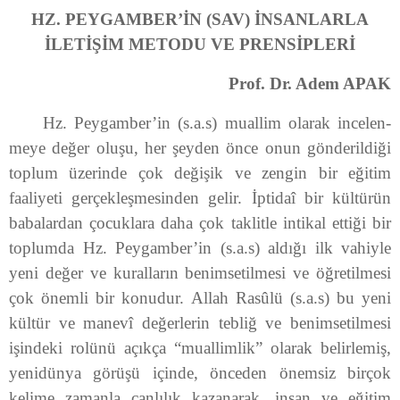
HZ. PEYGAMBER’İN (SAV) İNSANLARLA
İLETİŞİM METODU VE PRENSİPLERİ
Prof. Dr. Adem APAK
Hz. Peygamber’in (s.a.s) muallim olarak incelen­
meye değer oluşu, her şeyden önce onun gönderildiği
toplum üzerinde çok değişik ve zengin bir eğitim
faaliyeti gerçekleşmesinden gelir. İptidaî bir kültürün
babalardan çocuklara daha çok taklitle inti­kal ettiği bir
toplumda Hz. Peygamber’in (s.a.s) aldığı ilk vahiyle
yeni değer ve kuralların benimsetilmesi ve öğretilmesi
çok önemli bir konudur. Allah Rasûlü (s.a.s) bu yeni
kültür ve manevî değerlerin tebliğ ve benimsetilmesi
işindeki rolünü açıkça “muallimlik” olarak belirlemiş,
yenidünya görüşü içinde, önceden önemsiz birçok
kelime zamanla canlılık kazanarak, insan ve eğitim