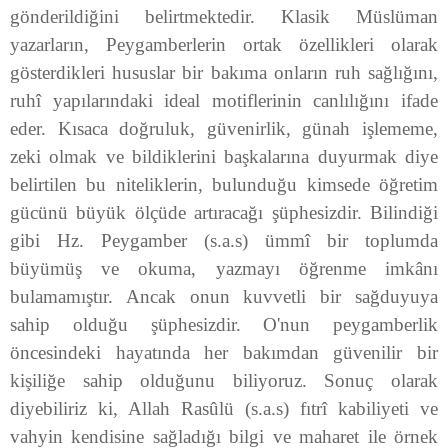
gönderildiğini belirtmek­tedir.
Klasik Müslüman
yazarların, Peygamberlerin ortak özellik­leri olarak
gösterdikleri hususlar bir bakıma onların ruh sağlığı­nı,
ruhî yapılarındaki ideal motiflerinin canlılığını ifa­de
eder. Kısaca doğruluk, güvenirlik, günah işlememe,
zeki olmak ve bildiklerini başkalarına duyurmak diye
belirtilen bu niteliklerin, bulunduğu kimsede öğretim
gücünü büyük ölçüde artıracağı şüp­hesizdir. Bilindiği
gibi Hz. Peygamber (s.a.s) ümmî bir toplumda
büyümüş ve okuma, yaz­mayı öğrenme imkânı
bulamamıştır. Ancak onun kuvvetli bir sağduyuya
sahip olduğu şüphesizdir. O'nun peygamberlik
öncesinde­ki hayatında her bakımdan güvenilir bir
kişiliğe sahip olduğunu biliyoruz. Sonuç olarak
diyebiliriz ki, Allah Rasûlü (s.a.s) fıtrî kabiliyeti ve
vahyin kendisine sağladığı bilgi ve maharet ile örnek