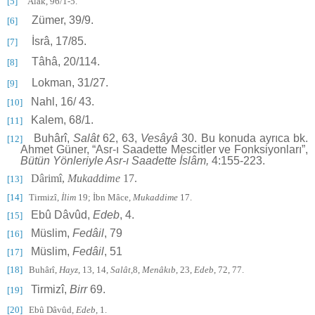
[5]
Alak, 96/1-5.
Zümer, 39/9.
[6]
İsrâ, 17/85.
[7]
Tâhâ, 20/114.
[8]
Lokman, 31/27.
[9]
Nahl, 16/ 43.
[10]
Kalem, 68/1.
[11]
Buhârî,
Salât
62, 63,
Vesâyâ
30. Bu konuda ayrıca bk.
[12]
Ahmet Güner, “Asr-ı Saadette Mescitler ve Fonksiyonları”,
Bütün Yönleriyle Asr-ı Saadette İslâm,
4:155-223.
Dârimî,
Mukaddime
17.
[13]
[14]
Tirmizî,
İlim
19; İbn Mâce,
Mukaddime
17.
Ebû Dâvûd,
Edeb
, 4.
[15]
Müslim,
Fedâil
, 79
[16]
Müs­lim,
Fedâil
, 51
[17]
[18]
Buhârî,
Hayz
, 13, 14,
Salât
,8,
Menâkıb
, 23,
Edeb
, 72, 77.
Tir­mizî,
Birr
69.
[19]
[20]
Ebû Dâvûd,
Edeb
, 1.