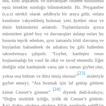
sıra, kötü alışkanlık ve davranışları önleme hususunda
eşsiz örnekler sunduğu bilinmektedir. Hz. Peygamber
(s.a.s) sürekli olarak ashâbıyla bir araya gelir, onlara
kendisine vahyedilmiş bulunan yeni âyetleri okur ve
dinin hükümlerini anlatırdı. Toplantılarında ayrıca
müminlere güzel huy ve davranışları anlatıp onları bu
hususta teşvik ederken, aynı zamanda kötü davranış ve
huylardan bahsederek de ashabını bu gibi hallerden
sakındırmaya çalışırdı. “Gıybet, kardeşini onun
hoşlanmadığı bir vasıf ile zikir ve tavsif etmendir. Eğer
dediğin sıfat kardeşinde varsa işte o zaman gıybet olur,
[23]
yoksa ona bühtan ve iftira etmiş olursun”
sözleriyle
gıybet etmeyi; “Ara bozmak için laf getirip götüren
[24]
kimse Cennet’e giremez”
diyerek dedi-koduyu;
“Doğru sözlülük iyiliğe, iyilik de Cennet’e götürür.
Kişi doğru söyleye söyleye Allah nezdinde sıddîklar