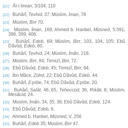
Âl-i İmran, 3/104, 110
[21]
Buhârî,
Tevhid
, 37; Müslim,
İman
, 78
[22]
Müslim,
Birr
70.
[23]
Müslim,
İman,
168; Ahmed b. Hanbel,
Müsned
, 5:391,
[24]
396, 399, 406.
Buhârî,
Edeb,
69; Müslim,
Birr
, 103, 104, 105; Ebû
[25]
Dâvûd
, Edeb
, 80.
Buhârî,
Tevhid
, 24; Müslim,
İmân,
218.
[26]
Müslim,
Birr
, 84; Tirmizî,
Birr,
72.
[27]
Ebû Dâvûd
, Edeb
, 45; Tirmizî,
Birr
, 84.
[28]
İbn Mâce,
Zühd
, 22; Ebû Dâvûd,
Edeb,
44.
[29]
Buhârî,
Eşribe
, 74; Ebû Dâvûd
, Eşribe
, 20.
[30]
Buhârî,
Salât
, 46, 65,
Teheccüd
, 36,
Rikâk
, 6; Müslim,
[31]
Mesâcid,
24.
Müslim,
İmân
, 34, 35, 36; Ebû Dâvûd,
Edeb
, 124.
[32]
Ebû Dâvûd,
Edeb,
6.
[33]
Ahmed b. Hanbel,
Müsned
, V, 256
[34]
Buhârî,
Edeb
35; Müslim,
Birr
47.
[35]