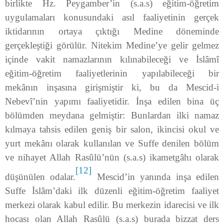
birlikte Hz. Peygamber’in (s.a.s) eğitim-öğretim
uygulamaları konusundaki asıl faaliyetinin gerçek
iktidarının ortaya çıktığı Medine döneminde
gerçekleştiği görülür. Nitekim Medine’ye gelir gelmez
içinde vakit namazlarının kılınabileceği ve İslâmî
eğitim-öğretim faaliyetlerinin yapılabileceği bir
mekânın inşasına girişmiştir ki, bu da Mescid-i
Nebevî’nin yapımı faaliyetidir. İnşa edilen bina üç
bölümden meydana gelmiştir: Bunlardan ilki namaz
kılmaya tahsis edilen geniş bir salon, ikincisi okul ve
yurt mekânı olarak kullanılan ve Suffe denilen bölüm
ve nihayet Allah Rasûlü’nün (s.a.s) ikametgâhı olarak
[12]
düşünülen odalar.
Mescid’in yanında inşa edilen
Suffe İslâm’daki ilk düzenli eğitim-öğretim faaliyet
merkezi olarak kabul edilir. Bu merkezin idarecisi ve ilk
hocası olan Allah Rasûlü (s.a.s) burada bizzat ders