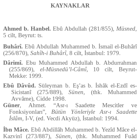
KAYNAKLAR
Ahmed b. Hanbel.
Ebû Abdullah (281/855),
Müsned,
5 cilt, Beyrut: ts.
Buhârî.
Ebû Abdullah Muhammed b. İsmail el-Buhârî
(256/870),
Sahîh-i Buhârî,
8 cilt, İstanbul: 1979.
Dârimî.
Ebu Muhammed Abdullah b. Abdurrahman
(255/869),
el-Müsnedü’l-Câmî,
10 cilt, Beyrut-
Mekke: 1999.
Ebû Dâvûd.
Süleyman b. Eş’as b. İshâk el-Ezdî es-
Sicistanî (275/889),
Sünen,
(thk. Muhammed
Avvâme), Cidde 1998.
Güner
, Ahmet. “Asr-ı Saadette Mescitler ve
Fonksiyonları”,
Bütün Yönleriyle Asr-ı Saadette
İslâm,
I-V, (ed. Vecdi Akyüz), İstanbul: 1994.
İbn Mâce.
Ebû Abdillâh Muhammed b. Yezîd Mâce el-
Kazvinî (273/887),
Sünen,
(thk. Muhammed Fuâd