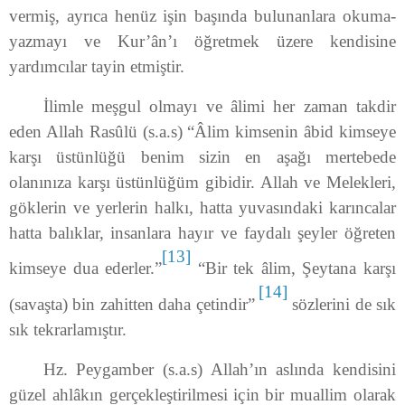
vermiş, ayrıca henüz işin başında bulunanlara okuma-
yazmayı ve Kur’ân’ı öğretmek üzere kendisine
yardımcılar tayin etmiştir.
İlimle meşgul olmayı ve âlimi her zaman takdir
eden Allah Rasûlü (s.a.s) “Âlim kimsenin âbid kimseye
karşı üstünlüğü benim sizin en aşağı mertebede
olanınıza karşı üstünlüğüm gibidir. Allah ve Melekleri,
göklerin ve yerlerin halkı, hatta yuvasındaki karıncalar
hatta balıklar, insanlara hayır ve faydalı şeyler öğreten
[13]
kimseye dua ederler.”
“Bir tek âlim, Şeytana karşı
[14]
(savaşta) bin zahitten daha çetindir”
sözlerini de sık
sık tekrarlamıştır.
Hz. Peygamber (s.a.s) Allah’ın aslında kendisini
güzel ahlâkın gerçekleştirilmesi için bir muallim olarak