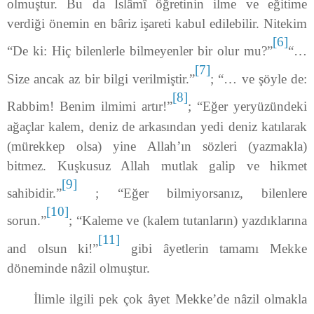
olmuştur. Bu da İslâmî öğretinin ilme ve eğitime
verdiği önemin en bâriz işareti kabul edilebilir. Nitekim
[6]
“De ki: Hiç bilenlerle bilmeyenler bir olur mu?”
“…
[7]
Size ancak az bir bilgi verilmiştir.”
; “… ve şöyle de:
[8]
Rabbim! Benim ilmimi artır!”
; “Eğer yeryüzündeki
ağaçlar kalem, deniz de arkasından yedi deniz katılarak
(mürekkep olsa) yine Allah’ın sözleri (yazmakla)
bitmez. Kuşkusuz Allah mutlak galip ve hikmet
[9]
sahibidir.”
; “Eğer bilmiyorsanız, bilenlere
[10]
sorun.”
; “Kaleme ve (kalem tutanların) yazdıklarına
[11]
and olsun ki!”
gibi âyetlerin tamamı Mekke
döneminde nâzil olmuştur.
İlimle ilgili pek çok âyet Mekke’de nâzil olmakla