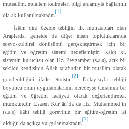
müteallim, muallem kelimeleri bilgi anla­mıyla bağlantılı
[1]
olarak kullanılmaktadır.
İslâm dini özelde tebliğin ilk muhatapları olan
Araplarda, genelde de diğer insan topluluklarında
sosyo-kültürel dönüşümü gerçekleştirmek için bir
eğitim ve öğretim sistemi hedeflemiştir. Kaldı ki,
sistemin kurucusu olan Hz. Peygamber (s.a.s), açık bir
şekilde kendisinin Allah tarafından bir muallim olarak
[2]
gönderildiğini ifade etmiştir.
Dolayısıyla tebliği
boyunca onun uygulamalarının neredeyse tamamını bir
eğitim ve öğretim faaliyeti olarak değerlendirmek
mümkündür. Esasen Kur’ân’da da Hz. Muhammed’in
(s.a.s) ilâhî tebliğ görevinin bir eğitim-öğretim işi
[3]
olduğu da açıkça vurgulanmaktadır.