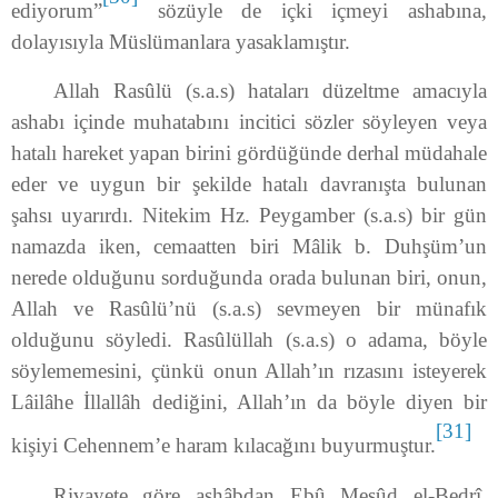
ediyorum”
sözüyle de içki içmeyi ashabına,
dolayısıyla Müslümanlara yasaklamıştır.
Allah Rasûlü (s.a.s) hataları düzeltme amacıyla
ashabı içinde muhatabını incitici sözler söyleyen veya
hatalı hareket yapan birini gördüğünde derhal müdahale
eder ve uygun bir şekilde hatalı davranışta bulunan
şahsı uyarırdı. Nitekim Hz. Peygamber (s.a.s) bir gün
namazda iken, cemaatten biri Mâlik b. Duhşüm’un
nerede olduğunu sorduğunda orada bulunan biri, onun,
Allah ve Rasûlü’nü (s.a.s) sevmeyen bir münafık
olduğunu söyledi. Rasûlüllah (s.a.s) o adama, böyle
söylememesini, çünkü onun Allah’ın rızasını isteyerek
Lâilâhe İllallâh dediğini, Allah’ın da böyle diyen bir
[31]
kişiyi Cehennem’e haram kılacağını buyurmuştur.
Rivayete göre ashâbdan Ebû Mesûd el-Bedrî,