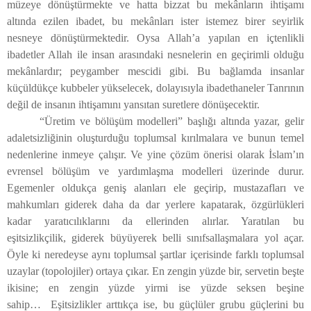
müzeye dönüştürmekte ve hatta bizzat bu mekânların ihtişamı
altında ezilen ibadet, bu mekânları ister istemez birer seyirlik
nesneye dönüştürmektedir. Oysa Allah’a yapılan en içtenlikli
ibadetler Allah ile insan arasındaki nesnelerin en geçirimli olduğu
mekânlardır; peygamber mescidi gibi. Bu bağlamda insanlar
küçüldükçe kubbeler yükselecek, dolayısıyla ibadethaneler Tanrının
değil de insanın ihtişamını yansıtan suretlere dönüşecektir.
“Üretim ve bölüşüm modelleri” başlığı altında yazar, gelir
adaletsizliğinin oluşturduğu toplumsal kırılmalara ve bunun temel
nedenlerine inmeye çalışır. Ve yine çözüm önerisi olarak İslam’ın
evrensel bölüşüm ve yardımlaşma modelleri üzerinde durur.
Egemenler oldukça geniş alanları ele geçirip, mustazafları ve
mahkumları giderek daha da dar yerlere kapatarak, özgürlükleri
kadar yaratıcılıklarını da ellerinden alırlar. Yaratılan bu
eşitsizlikçilik, giderek büyüyerek belli sınıfsallaşmalara yol açar.
Öyle ki neredeyse aynı toplumsal şartlar içerisinde farklı toplumsal
uzaylar (topolojiler) ortaya çıkar. En zengin yüzde bir, servetin beşte
ikisine; en zengin yüzde yirmi ise yüzde seksen beşine
sahip… Eşitsizlikler arttıkça ise, bu güçlüler grubu güçlerini bu