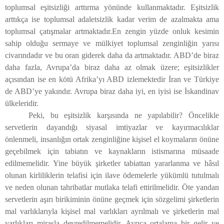
toplumsal eşitsizliği arttırma yönünde kullanmaktadır. Eşitsizlik
arttıkça ise toplumsal adaletsizlik kadar verim de azalmakta ama
toplumsal çatışmalar artmaktadır.En zengin yüzde onluk kesimin
sahip olduğu sermaye ve mülkiyet toplumsal zenginliğin yarısı
civarındadır ve bu oran giderek daha da artmaktadır. ABD’de biraz
daha fazla, Avrupa’da biraz daha az olmak üzere; eşitsizlikler
açısından ise en kötü Afrika’yı ABD izlemektedir İran ve Türkiye
de ABD’ye yakındır. Avrupa biraz daha iyi, en iyisi ise İskandinav
ülkeleridir.
Peki, bu eşitsizlik karşısında ne yapılabilir? Öncelikle
servetlerin dayandığı siyasal imtiyazlar ve kayırmacılıklar
önlenmeli, insanlığın ortak zenginliğine kişisel el koymaların önüne
geçebilmek için tabiatın ve kaynakların istismarına müsaade
edilmemelidir. Yine büyük şirketler tabiattan yararlanma ve hâsıl
olunan kirliliklerin telafisi için ilave ödemelerle yükümlü tutulmalı
ve neden olunan tahribatlar mutlaka telafi ettirilmelidir. Öte yandan
servetlerin aşırı birikiminin önüne geçmek için sözgelimi şirketlerin
mal varlıklarıyla kişisel mal varlıkları ayrılmalı ve şirketlerin mal
varlıkları mirasla devredilmemelidir. Ayrıca ortalama bir gelir ve