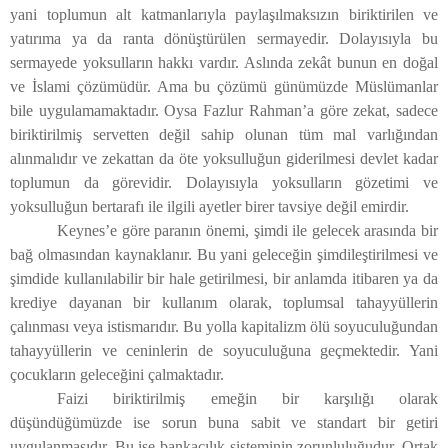
yani toplumun alt katmanlarıyla paylaşılmaksızın biriktirilen ve
yatırıma ya da ranta dönüştürülen sermayedir. Dolayısıyla bu
sermayede yoksulların hakkı vardır. Aslında zekât bunun en doğal
ve İslami çözümüdür. Ama bu çözümü günümüzde Müslümanlar
bile uygulamamaktadır. Oysa Fazlur Rahman’a göre zekat, sadece
biriktirilmiş servetten değil sahip olunan tüm mal varlığından
alınmalıdır ve zekattan da öte yoksulluğun giderilmesi devlet kadar
toplumun da görevidir. Dolayısıyla yoksulların gözetimi ve
yoksulluğun bertarafı ile ilgili ayetler birer tavsiye değil emirdir.
Keynes’e göre paranın önemi, şimdi ile gelecek arasında bir
bağ olmasından kaynaklanır. Bu yani geleceğin şimdileştirilmesi ve
şimdide kullanılabilir bir hale getirilmesi, bir anlamda itibaren ya da
krediye dayanan bir kullanım olarak, toplumsal tahayyüllerin
çalınması veya istismarıdır. Bu yolla kapitalizm ölü soyuculuğundan
tahayyüllerin ve ceninlerin de soyuculuğuna geçmektedir. Yani
çocukların geleceğini çalmaktadır.
Faizi biriktirilmiş emeğin bir karşılığı olarak
düşündüğümüzde ise sorun buna sabit ve standart bir getiri
uygulanmasıdır. Bu ise bankacılık sisteminin zorunluluğudur. Ortak