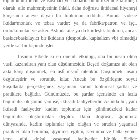
toplumunun ihlali ve istismarı ve iktidarın onun üzerinde kuruluşu
olarak, aile mahremiyetinin ihlali, daha doğrusu iktidarsal hiyerarşi
karşısında aileye dayalı bir toplumun reddidir. Burada sadece
iktidar/monark ve tebaa vardır; ya da fabrika/patron ve işçi,
ordu/komutan ve asker. Aslında aile ya da kardeşlik toplumu, ancak
baskıcı/baskılayıcı bir iktidarın (despotluk, kapitalizm vb) olmadığı
yerde saf bir biçimde işler.
İnsanın Elbette ki en önemli etkinliği, ona bir insan olma
vasfı kazandıran yanı olan düşünmesidir. Beşeri doğamıza ait olan
akla karşı düşünmek, en aslî insanî niteliktir. Düşünmek insanı
özgürleştirir ve sorumlu kılar. Ancak bu özgürleşme soyut
koşullarda gerçekleşmez; yaşanılan somut toplumsal şartlar ve
pratiklere bağlıdır. Günümüzde, bu şartlar içerisinde en fazla
bağımlılık oluşturan yan ise, iktisadi faaliyetlerdir. Aslında bu, yani
iktisadi faaliyetler, kadim toplumlar için günümüzdeki kadar
bağımlılık oluşturmakta değildi. Daha doğrusu, günümüz
dünyasında, kadim toplumlar için olağan ve sıradan yaşamsal
pratikler olan barınma, giyinme, eğitim, savunma ve hatta yeme-
içme gibi doğal yaşamsal faaliyetler büyük ölçüde