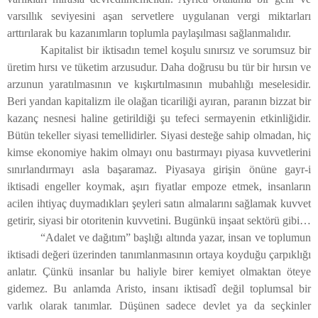
varsıllık seviyesini aşan servetlere uygulanan vergi miktarları
arttırılarak bu kazanımların toplumla paylaşılması sağlanmalıdır.
Kapitalist bir iktisadın temel koşulu sınırsız ve sorumsuz bir
üretim hırsı ve tüketim arzusudur. Daha doğrusu bu tür bir hırsın ve
arzunun yaratılmasının ve kışkırtılmasının mubahlığı meselesidir.
Beri yandan kapitalizm ile olağan ticariliği ayıran, paranın bizzat bir
kazanç nesnesi haline getirildiği şu tefeci sermayenin etkinliğidir.
Bütün tekeller siyasi temellidirler. Siyasi desteğe sahip olmadan, hiç
kimse ekonomiye hakim olmayı onu bastırmayı piyasa kuvvetlerini
sınırlandırmayı asla başaramaz. Piyasaya girişin önüne gayr-i
iktisadi engeller koymak, aşırı fiyatlar empoze etmek, insanların
acilen ihtiyaç duymadıkları şeyleri satın almalarını sağlamak kuvvet
getirir, siyasi bir otoritenin kuvvetini. Bugünkü inşaat sektörü gibi…
“Adalet ve dağıtım” başlığı altında yazar, insan ve toplumun
iktisadi değeri üzerinden tanımlanmasının ortaya koyduğu çarpıklığı
anlatır. Çünkü insanlar bu haliyle birer kemiyet olmaktan öteye
gidemez. Bu anlamda Aristo, insanı iktisadî değil toplumsal bir
varlık olarak tanımlar. Düşünen sadece devlet ya da seçkinler