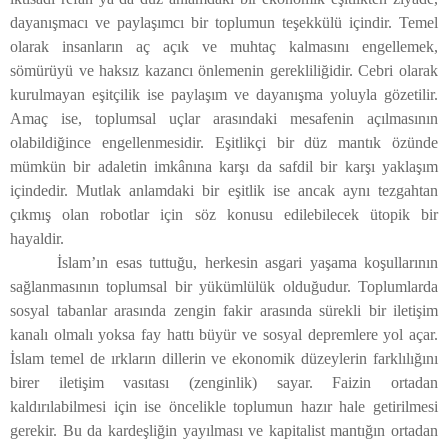
dayanışmacı ve paylaşımcı bir toplumun teşekkülü içindir. Temel
olarak insanların aç açık ve muhtaç kalmasını engellemek,
sömürüyü ve haksız kazancı önlemenin gerekliliğidir. Cebri olarak
kurulmayan eşitçilik ise paylaşım ve dayanışma yoluyla gözetilir.
Amaç ise, toplumsal uçlar arasındaki mesafenin açılmasının
olabildiğince engellenmesidir. Eşitlikçi bir düz mantık özünde
mümkün bir adaletin imkânına karşı da safdil bir karşı yaklaşım
içindedir. Mutlak anlamdaki bir eşitlik ise ancak aynı tezgahtan
çıkmış olan robotlar için söz konusu edilebilecek ütopik bir
hayaldir.
İslam’ın esas tuttuğu, herkesin asgari yaşama koşullarının
sağlanmasının toplumsal bir yükümlülük olduğudur. Toplumlarda
sosyal tabanlar arasında zengin fakir arasında sürekli bir iletişim
kanalı olmalı yoksa fay hattı büyür ve sosyal depremlere yol açar.
İslam temel de ırkların dillerin ve ekonomik düzeylerin farklılığını
birer iletişim vasıtası (zenginlik) sayar. Faizin ortadan
kaldırılabilmesi için ise öncelikle toplumun hazır hale getirilmesi
gerekir. Bu da kardeşliğin yayılması ve kapitalist mantığın ortadan