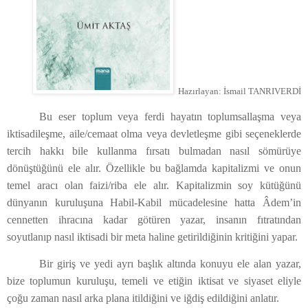
Hazırlayan: İsmail TANRIVERDİ
Bu eser toplum veya ferdi hayatın toplumsallaşma veya
iktisadileşme, aile/cemaat olma veya devletleşme gibi seçeneklerde
tercih hakkı bile kullanma fırsatı bulmadan nasıl sömürüye
dönüştüğünü ele alır. Özellikle bu bağlamda kapitalizmi ve onun
temel aracı olan faizi/riba ele alır. Kapitalizmin soy kütüğünü
dünyanın kuruluşuna Habil-Kabil mücadelesine hatta Âdem’in
cennetten ihracına kadar götüren yazar, insanın fıtratından
soyutlanıp nasıl iktisadi bir meta haline getirildiğinin kritiğini yapar.
Bir giriş ve yedi ayrı başlık altında konuyu ele alan yazar,
bize toplumun kuruluşu, temeli ve etiğin iktisat ve siyaset eliyle
çoğu zaman nasıl arka plana itildiğini ve iğdiş edildiğini anlatır.