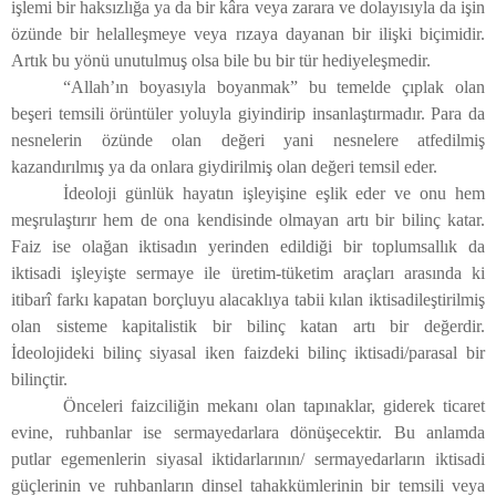
işlemi bir haksızlığa ya da bir kâra veya zarara ve dolayısıyla da işin
özünde bir helalleşmeye veya rızaya dayanan bir ilişki biçimidir.
Artık bu yönü unutulmuş olsa bile bu bir tür hediyeleşmedir.
“Allah’ın boyasıyla boyanmak” bu temelde çıplak olan
beşeri temsili örüntüler yoluyla giyindirip insanlaştırmadır. Para da
nesnelerin özünde olan değeri yani nesnelere atfedilmiş
kazandırılmış ya da onlara giydirilmiş olan değeri temsil eder.
İdeoloji günlük hayatın işleyişine eşlik eder ve onu hem
meşrulaştırır hem de ona kendisinde olmayan artı bir bilinç katar.
Faiz ise olağan iktisadın yerinden edildiği bir toplumsallık da
iktisadi işleyişte sermaye ile üretim-tüketim araçları arasında ki
itibarî farkı kapatan borçluyu alacaklıya tabii kılan iktisadileştirilmiş
olan sisteme kapitalistik bir bilinç katan artı bir değerdir.
İdeolojideki bilinç siyasal iken faizdeki bilinç iktisadi/parasal bir
bilinçtir.
Önceleri faizciliğin mekanı olan tapınaklar, giderek ticaret
evine, ruhbanlar ise sermayedarlara dönüşecektir. Bu anlamda
putlar egemenlerin siyasal iktidarlarının/ sermayedarların iktisadi
güçlerinin ve ruhbanların dinsel tahakkümlerinin bir temsili veya