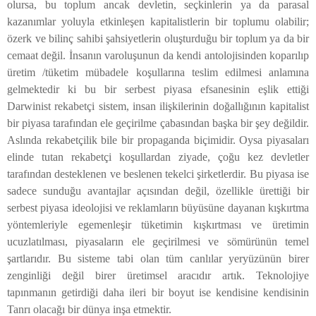
olursa, bu toplum ancak devletin, seçkinlerin ya da parasal
kazanımlar yoluyla etkinleşen kapitalistlerin bir toplumu olabilir;
özerk ve bilinç sahibi şahsiyetlerin oluşturduğu bir toplum ya da bir
cemaat değil. İnsanın varoluşunun da kendi antolojisinden koparılıp
üretim /tüketim mübadele koşullarına teslim edilmesi anlamına
gelmektedir ki bu bir serbest piyasa efsanesinin eşlik ettiği
Darwinist rekabetçi sistem, insan ilişkilerinin doğallığının kapitalist
bir piyasa tarafından ele geçirilme çabasından başka bir şey değildir.
Aslında rekabetçilik bile bir propaganda biçimidir. Oysa piyasaları
elinde tutan rekabetçi koşullardan ziyade, çoğu kez devletler
tarafından desteklenen ve beslenen tekelci şirketlerdir. Bu piyasa ise
sadece sunduğu avantajlar açısından değil, özellikle ürettiği bir
serbest piyasa ideolojisi ve reklamların büyüsüne dayanan kışkırtma
yöntemleriyle egemenleşir tüketimin kışkırtması ve üretimin
ucuzlatılması, piyasaların ele geçirilmesi ve sömürünün temel
şartlarıdır. Bu sisteme tabi olan tüm canlılar yeryüzünün birer
zenginliği değil birer üretimsel aracıdır artık. Teknolojiye
tapınmanın getirdiği daha ileri bir boyut ise kendisine kendisinin
Tanrı olacağı bir dünya inşa etmektir.