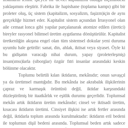
yaklaşımını eleştirir. Fabrika ile hapishane (toplama kampı) gibi bir
proleter oluş, üç sistem (kapitalizm, sosyalizm, faşizm)için de aynı
gerçekliğe hizmet eder. Kapitalist sistem açısından İrrasyonel olan
aile cemaat lonca gibi yapılar parçalanarak atomize edilen (üretici)
bireyler rasyonel bilimsel üretim aygıtlarına dönüştürülür. Kapitalist
üretkenliğin akışına engel olan tüm sistemsel dokular yeni duruma
uyumlu hale getirilir: sanat, din, ahlak, iktisat veya siyaset. Öyle ki
bu gidişatın varacağı nihai durum, yapay (proleterleşmiş)
insan(ımsı)larla (siborglar) özgür fıtri insanlar arasındaki keskin
bölünme olacaktır.
Toplumu belirtili kılan iktidarın, mekânıdır; onun savaşçıl
ya da üretimsel mantığıdır. Bu mekânda ise akrabalık ilişkilerinin
çapraz ve karmaşık örüntüsü değil, iktidar karşısındaki
düzleştirilmiş bir itaatkârlık ve eşitlik durumu geçerlidir. Toplumsal
mekân artık iktidarın üretim mekânıdır; cinsel ve iktisadi üretim,
kısacası iktidarın üretimi. Cinsiyet ilişkisi ise artık fertler arasında
değil, iktidarla toplum arasında kurulmaktadır: iktidarın eril bedeni
ile toplumun dişil bedeni arasında. Toplumsal beden artık sadece