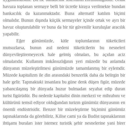
havuza toplanan sermaye belli bir ücretle kiraya verilmekte bundan
bankacılık da kazanmaktadır. Buna alternatif katılım biçimi
olmalıdır. Bunun dışında küçük sermayeler içinde ortak ve ayrı bir
havuz oluşturulabilir ve buna da bir tür güvenilir kuruluşlar aracılık
yapabilir.
Eğer günümüzde, kitle toplumlarının tüketicileri
mutsuzlarsa, bunun asıl nedeni tüketicilerin bu nesneleri
dünyevileştiremeyecek hale gelmiş olmaları, bu açıdan aciz
olmalarıdır. Kullanım imkânsızlığının yeri müzedir bu anlamda
dünyanın müzeleştirilmesi günümüzde tamamlanmış bir eylemdir.
Müzede kapitalizm ile din arasındaki benzerlik daha da belirgin bir
hale gelir. Tapınaktaki insanlara bu güne denk düşen figür, müzede
yabancılaşmış bir dünyada huzur bulmadan seyahat edip duran
turist figürüdür. Bu nedenle kapitalist dinin merkezi ve mihrabını ve
kültürünü temsil ediyor olduğundan turizm günümüz dünyasının en
önemli endüstrisidir. Benzer bir müzeleştirme biçimini günümüz
tapınaklarında da görebiliriz. Kilise cami ya da Budist tapınaklarının
ihtişamı buraları ister istemez turistik şehir nesnelerine yani birer