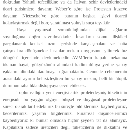
doğrudan Yahudi tefeciliğine ya da İtalyan şehir devletlerindeki
ticari girişimlere dayanır. Weber’e göre ise Protestan kuzeye
dayanır. Nietzsche’ye göre paranın başlıca işlevi ticareti
kolaylaştırmak değil borç yaratılması yoluyla suça teşviktir.
Hayat yaşamsal somutluluğundan dijital ağlarım
soyutluğuna doğru savrulmaktadır. İnsanların somut ilişkileri
parçalanarak kentsel hızın içerisinde karşılaşmalara ve hatta
çatışmalara dönüşmekte insanlar mekan duygusunu yitirerek hız
döngüsü içerisinde devinmektedir. AVM’lerin kapalı mekanına
tıkanan hayat, gökyüzünün altındaki kadim dünya yerine yapay
ışıkların altındaki daralmaya uğramaktadır. Cennetle cehennemin
arasındaki ayrımı belirsizleştiren bu yapay mekan, belli bir ütopik
durumun rahatlıkla distopyaya çevrilebilecek.
Toplumsallığın yeni enerjisi artık proleterleşmiş tüketicinin
enerjisidir bu yaygın olguyu bilişsel ve duygusal proleterleşme
süreci olarak tarif edebiliriz bu süreçte bildiklerimizi kaybediyoruz,
becerilerimizi yaşama bilgilerimizi kuramsal düşüncelerimizi
kaybediyoruz ki bunlar olmadan hiçbir şeyden tat da alamayız.
Kapitalizm sadece üreticileri değil tüketicilerin de dikkatini ve