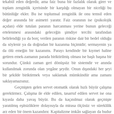
tekabül eden değerdir, ama faiz buna bir fazlalık olarak girer ve
toplam zenginlik içerisinde bir karşılığı olmayan bir niceliği bu
bütünlüğe ekler. Bu ise toplumsal zenginlik ile onu temsil eden
değer arasında bir asimetri yaratır. Faiz oranının ise (psikolojik
açıdan) elde tutulan paranın harcanması yerine bunun geleceği
ertelenmesi arasındaki geleceğin şimdiye tercihi tarafından
belirlendiği ya da borç verilen paranın riskine dair bir bedel olduğu
da söylenir ya da doğrudan bir kazanma biçimidir; sermayenin ya
da ölü emeğin bir kazanımı. Parayı kendinde bir kıymet haline
getiren emek-zamanın parada biriktirilmiş olması ise başlı başına bir
sorundur. Çünkü zaman geri dönüşsüz bir sistemdir ve anında
kullanılmak zorunda olan yegâne şeydir. Onun dışındaki her şeyi
bir şekilde biriktirmek veya saklamak mümkündür ama zamanı
saklayamazsınız.
Geçmişten gelen servet otomatik olarak hızlı büyür çalışma
gerektirmez. Çalışma ile elde edilen, tasarruf edilen servet ise ona
kıyasla daha yavaş büyür. Bu da kaçınılmaz olarak geçmişte
yaratılmış eşitsizliklere dolayısıyla da mirasa ölçüsüz ve süreklilik
arz eden bir önem kazandırır. Kapitalizme imkân sağlayan da budur