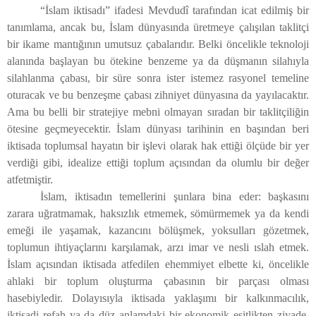
“İslam iktisadı” ifadesi Mevdudî tarafından icat edilmiş bir
tanımlama, ancak bu, İslam dünyasında üretmeye çalışılan taklitçi
bir ikame mantığının umutsuz çabalarıdır. Belki öncelikle teknoloji
alanında başlayan bu ötekine benzeme ya da düşmanın silahıyla
silahlanma çabası, bir süre sonra ister istemez rasyonel temeline
oturacak ve bu benzeşme çabası zihniyet dünyasına da yayılacaktır.
Ama bu belli bir stratejiye mebni olmayan sıradan bir taklitçiliğin
ötesine geçmeyecektir. İslam dünyası tarihinin en başından beri
iktisada toplumsal hayatın bir işlevi olarak hak ettiği ölçüde bir yer
verdiği gibi, idealize ettiği toplum açısından da olumlu bir değer
atfetmiştir.
İslam, iktisadın temellerini şunlara bina eder: başkasını
zarara uğratmamak, haksızlık etmemek, sömürmemek ya da kendi
emeği ile yaşamak, kazancını bölüşmek, yoksulları gözetmek,
toplumun ihtiyaçlarını karşılamak, arzı imar ve nesli ıslah etmek.
İslam açısından iktisada atfedilen ehemmiyet elbette ki, öncelikle
ahlaki bir toplum oluşturma çabasının bir parçası olması
hasebiyledir. Dolayısıyla iktisada yaklaşımı bir kalkınmacılık,
iktisadi refah ya da düz anlamdaki bir ekonomik eşitlikten ziyade,