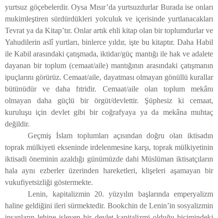
yurtsuz göçebelerdir. Oysa Mısır’da yurtsuzdurlar Burada ise onları
mukimleştiren sürdürdükleri yolculuk ve içerisinde yurtlanacakları
Tevrat ya da Kitap’tır. Onlar artık ehli kitap olan bir toplumdurlar ve
Yahudilerin aslî yurtları, binlerce yıldır, işte bu kitaptır. Daha Habil
ile Kabil arasındaki çatışmada, iktidar/güç mantığı ile hak ve adalete
dayanan bir toplum (cemaat/aile) mantığının arasındaki çatışmanın
ipuçlarını görürüz. Cemaat/aile, dayatması olmayan gönüllü kurallar
bütünüdür ve daha fıtridir. Cemaat/aile olan toplum mekânı
olmayan daha güçlü bir örgüt/devlettir. Şüphesiz ki cemaat,
kuruluşu için devlet gibi bir coğrafyaya ya da mekâna muhtaç
değildir.
Geçmiş İslam toplumları açısından doğru olan iktisadın
toprak mülkiyeti ekseninde irdelenmesine karşı, toprak mülkiyetinin
iktisadi öneminin azaldığı günümüzde dahi Müslüman iktisatçıların
hala aynı ezberler üzerinden hareketleri, klişeleri aşamayan bir
vukufiyetsizliği göstermekte.
Lenin, kapitalizmin 20. yüzyılın başlarında emperyalizm
haline geldiğini ileri sürmektedir. Bookchin de Lenin’in sosyalizmin
insanların lehine işleyen bir devlet kapitalizmi olduğu biçimindeki