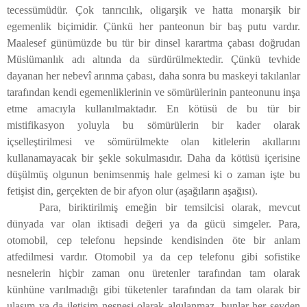
tecessümüdür. Çok tanrıcılık, oligarşik ve hatta monarşik bir
egemenlik biçimidir. Çünkü her panteonun bir baş putu vardır.
Maalesef günümüzde bu tür bir dinsel karartma çabası doğrudan
Müslümanlık adı altında da sürdürülmektedir. Çünkü tevhide
dayanan her nebevî arınma çabası, daha sonra bu maskeyi takılanlar
tarafından kendi egemenliklerinin ve sömürülerinin panteonunu inşa
etme amacıyla kullanılmaktadır. En kötüsü de bu tür bir
mistifikasyon yoluyla bu sömürülerin bir kader olarak
içselleştirilmesi ve sömürülmekte olan kitlelerin akıllarını
kullanamayacak bir şekle sokulmasıdır. Daha da kötüsü içerisine
düşülmüş olgunun benimsenmiş hale gelmesi ki o zaman işte bu
fetişist din, gerçekten de bir afyon olur (aşağıların aşağısı).
Para, biriktirilmiş emeğin bir temsilcisi olarak, mevcut
dünyada var olan iktisadi değeri ya da gücü simgeler. Para,
otomobil, cep telefonu hepsinde kendisinden öte bir anlam
atfedilmesi vardır. Otomobil ya da cep telefonu gibi sofistike
nesnelerin hiçbir zaman onu üretenler tarafından tam olarak
künhüne varılmadığı gibi tüketenler tarafından da tam olarak bir
ulaşım ya da iletişim nesnesi olarak algılanmaz, bunlar her şeyden