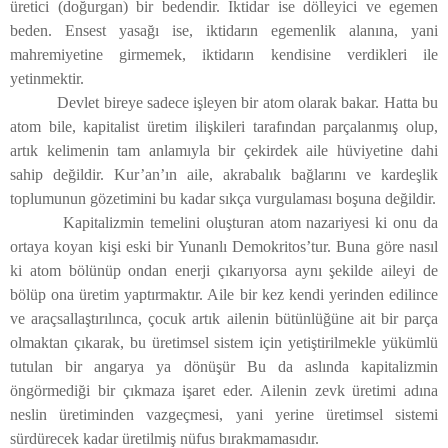
üretici (doğurgan) bir bedendir. İktidar ise dölleyici ve egemen
beden. Ensest yasağı ise, iktidarın egemenlik alanına, yani
mahremiyetine girmemek, iktidarın kendisine verdikleri ile
yetinmektir.
Devlet bireye sadece işleyen bir atom olarak bakar. Hatta bu
atom bile, kapitalist üretim ilişkileri tarafından parçalanmış olup,
artık kelimenin tam anlamıyla bir çekirdek aile hüviyetine dahi
sahip değildir. Kur’an’ın aile, akrabalık bağlarını ve kardeşlik
toplumunun gözetimini bu kadar sıkça vurgulaması boşuna değildir.
Kapitalizmin temelini oluşturan atom nazariyesi ki onu da
ortaya koyan kişi eski bir Yunanlı Demokritos’tur. Buna göre nasıl
ki atom bölünüp ondan enerji çıkarıyorsa aynı şekilde aileyi de
bölüp ona üretim yaptırmaktır. Aile bir kez kendi yerinden edilince
ve araçsallaştırılınca, çocuk artık ailenin bütünlüğüne ait bir parça
olmaktan çıkarak, bu üretimsel sistem için yetiştirilmekle yükümlü
tutulan bir angarya ya dönüşür Bu da aslında kapitalizmin
öngörmediği bir çıkmaza işaret eder. Ailenin zevk üretimi adına
neslin üretiminden vazgeçmesi, yani yerine üretimsel sistemi
sürdürecek kadar üretilmiş nüfus bırakmamasıdır.