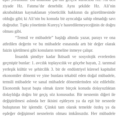
ziyade Hz. Fatıma’dır denebilir. Aynı şekilde Hz. Ali’nin
akrabalıktan kaynaklanan yöneticilik hakkının da gözetilmesinde
olduğu gibi; ki Ali’nin bu konuda bir ayrıcalığa sahip olmadığı savı
doğrudur. Tıpkı yönetimin Kureyş’e hasredilemeyeceğinin de doğru
olması gibi.
“Temsil ve mübadele” başlığı altında yazar, parayı ve ona
atfedilen değerin ve bu mübadele esnasında artı bir değer olarak
faizin işletilmesi gibi konuların temeline inmeye çalışır.
İnsanlık şimdiye kadar İktisadi ve sosyolojik evrelerden
geçmiştir bunlar: 1. avcılık toplayıcılık ve göçebe hayatı, 2. tarımsal
yerleşik kültür ve şehircilik 3. bir de endüstriyel küresel kapitalist
ekonomiler dönemi ve yine bunlara tekabül eden doğal mübadele,
temsili mübadele ve sanal mübadele dönemlerinden söz edilebilir.
Ekonomik hayat başta olmak üzere birçok konuda dolaysızlıktan
dolaylılığa doğru bir geçiş söz konusudur. Bir nesnenin diğeri ile
değiştirilmesi aslında her ikisini eşitleyen ya da eşit bir nesnede
buluşturan bir işlemdir. Çünkü tam olarak temelde özdeş ya da
eşdeğer değişimsel nesnelerin olması imkânsızdır. Her mübadele