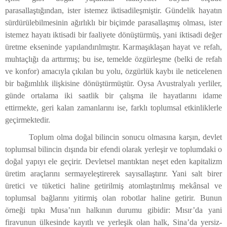
parasallaştığından, ister istemez iktisadileşmiştir. Gündelik hayatın
sürdürülebilmesinin ağırlıklı bir biçimde parasallaşmış olması, ister
istemez hayatı iktisadi bir faaliyete dönüştürmüş, yani iktisadi değer
üretme ekseninde yapılandırılmıştır. Karmaşıklaşan hayat ve refah,
muhtaçlığı da arttırmış; bu ise, temelde özgürleşme (belki de refah
ve konfor) amacıyla çıkılan bu yolu, özgürlük kaybı ile neticelenen
bir bağımlılık ilişkisine dönüştürmüştür. Oysa Avustralyalı yerliler,
günde ortalama iki saatlik bir çalışma ile hayatlarını idame
ettirmekte, geri kalan zamanlarını ise, farklı toplumsal etkinliklerle
geçirmektedir.
Toplum olma doğal bilincin sonucu olmasına karşın, devlet
toplumsal bilincin dışında bir efendi olarak yerleşir ve toplumdaki o
doğal yapıyı ele geçirir. Devletsel mantıktan neşet eden kapitalizm
üretim araçlarını sermayeleştirerek sayısallaştırır. Yani salt birer
üretici ve tüketici haline getirilmiş atomlaştırılmış mekânsal ve
toplumsal bağlarını yitirmiş olan robotlar haline getirir. Bunun
örneği tıpkı Musa’nın halkının durumu gibidir: Mısır’da yani
firavunun ülkesinde kayıtlı ve yerleşik olan halk, Sina’da yersiz-