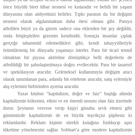
önce büyülü birer itibar nesnesi ve kıstasıdır ve belirli bir yaşam
dünyasına olan aidiyetinizi belirler. Tıpkı paranın da bir değişim
nesnesi olarak algılanmaktan daha ötesi olması gibi. Paraya
atfedilen büyü ya da gizem sadece ona eklenilen bir şey değildir,
onda fetişleştirilen gizemin kendisidir. Sonuçta insanlar çıplak
gerçeğe tahammül edemedikleri gibi, kendi tahayyülleriyle
örüntülenmiş bir dünyada yaşamayı isterler. Para bir ticari temsil
olmaktan bir piyasa aktörüne dönüştükçe belli değerlerin de
atfedildiği bir şahıslaştırılmaya doğru evrilecektir. Para bir tasarruf
ve spekülasyon aracıdır. Geleneksel kullanımıyla değişim aracı
olarak tanımlanan para, aslında bir erteleme aracıdır, satış eylemiyle
alış eylemini birbirinden ayırma aracıdır.
Yazar kitabın “kapitalizm, değer ve faiz” başlığı altında
kapitalizmin kökenini, etkisi ve en önemli unsuru olan faiz üzerinde
durur. Şeytanın vesvese verip kişiyi günaha sevk etmesi gibi
günümüzde kapitalizmin de en büyük teşvikçisi şüphesiz ki
reklamlardır. Reklam kişinin sürekli kulağına fısıldayıp aşırı
tüketime yönelmesini sağlar. Sobbart’a göre modern kapitalizmin