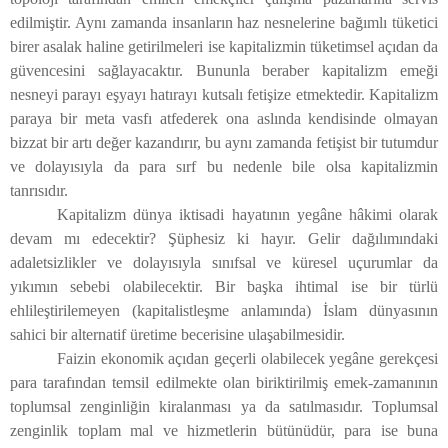
edilmiştir. Aynı zamanda insanların haz nesnelerine bağımlı tüketici
birer asalak haline getirilmeleri ise kapitalizmin tüketimsel açıdan da
güvencesini sağlayacaktır. Bununla beraber kapitalizm emeği
nesneyi parayı eşyayı hatırayı kutsalı fetişize etmektedir. Kapitalizm
paraya bir meta vasfı atfederek ona aslında kendisinde olmayan
bizzat bir artı değer kazandırır, bu aynı zamanda fetişist bir tutumdur
ve dolayısıyla da para sırf bu nedenle bile olsa kapitalizmin
tanrısıdır.
Kapitalizm dünya iktisadi hayatının yegâne hâkimi olarak
devam mı edecektir? Şüphesiz ki hayır. Gelir dağılımındaki
adaletsizlikler ve dolayısıyla sınıfsal ve küresel uçurumlar da
yıkımın sebebi olabilecektir. Bir başka ihtimal ise bir türlü
ehlileştirilemeyen (kapitalistleşme anlamında) İslam dünyasının
sahici bir alternatif üretime becerisine ulaşabilmesidir.
Faizin ekonomik açıdan geçerli olabilecek yegâne gerekçesi
para tarafından temsil edilmekte olan biriktirilmiş emek-zamanının
toplumsal zenginliğin kiralanması ya da satılmasıdır. Toplumsal
zenginlik toplam mal ve hizmetlerin bütünüdür, para ise buna