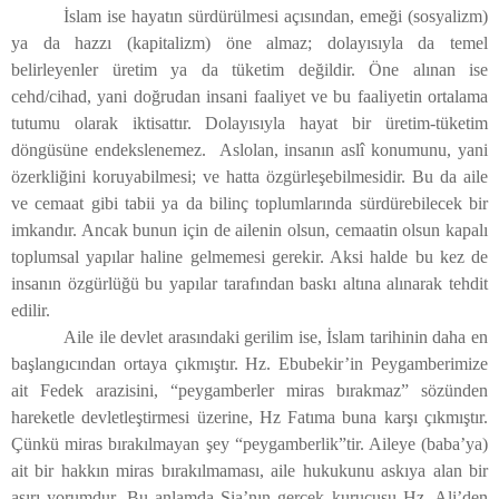
İslam ise hayatın sürdürülmesi açısından, emeği (sosyalizm)
ya da hazzı (kapitalizm) öne almaz; dolayısıyla da temel
belirleyenler üretim ya da tüketim değildir. Öne alınan ise
cehd/cihad, yani doğrudan insani faaliyet ve bu faaliyetin ortalama
tutumu olarak iktisattır. Dolayısıyla hayat bir üretim-tüketim
döngüsüne endekslenemez. Aslolan, insanın aslî konumunu, yani
özerkliğini koruyabilmesi; ve hatta özgürleşebilmesidir. Bu da aile
ve cemaat gibi tabii ya da bilinç toplumlarında sürdürebilecek bir
imkandır. Ancak bunun için de ailenin olsun, cemaatin olsun kapalı
toplumsal yapılar haline gelmemesi gerekir. Aksi halde bu kez de
insanın özgürlüğü bu yapılar tarafından baskı altına alınarak tehdit
edilir.
Aile ile devlet arasındaki gerilim ise, İslam tarihinin daha en
başlangıcından ortaya çıkmıştır. Hz. Ebubekir’in Peygamberimize
ait Fedek arazisini, “peygamberler miras bırakmaz” sözünden
hareketle devletleştirmesi üzerine, Hz Fatıma buna karşı çıkmıştır.
Çünkü miras bırakılmayan şey “peygamberlik”tir. Aileye (baba’ya)
ait bir hakkın miras bırakılmaması, aile hukukunu askıya alan bir
aşırı yorumdur. Bu anlamda Şia’nın gerçek kurucusu Hz. Ali’den