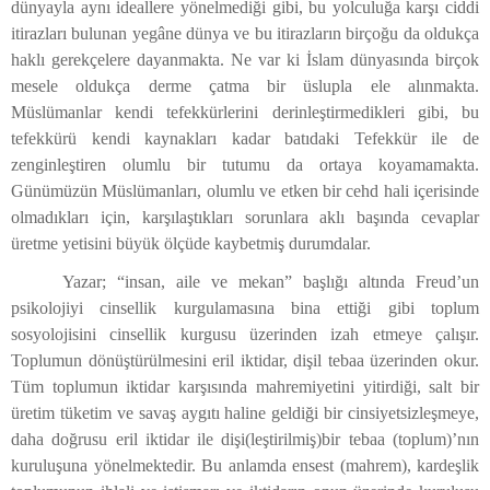
dünyayla aynı ideallere yönelmediği gibi, bu yolculuğa karşı ciddi
itirazları bulunan yegâne dünya ve bu itirazların birçoğu da oldukça
haklı gerekçelere dayanmakta. Ne var ki İslam dünyasında birçok
mesele oldukça derme çatma bir üslupla ele alınmakta.
Müslümanlar kendi tefekkürlerini derinleştirmedikleri gibi, bu
tefekkürü kendi kaynakları kadar batıdaki Tefekkür ile de
zenginleştiren olumlu bir tutumu da ortaya koyamamakta.
Günümüzün Müslümanları, olumlu ve etken bir cehd hali içerisinde
olmadıkları için, karşılaştıkları sorunlara aklı başında cevaplar
üretme yetisini büyük ölçüde kaybetmiş durumdalar.
Yazar; “insan, aile ve mekan” başlığı altında Freud’un
psikolojiyi cinsellik kurgulamasına bina ettiği gibi toplum
sosyolojisini cinsellik kurgusu üzerinden izah etmeye çalışır.
Toplumun dönüştürülmesini eril iktidar, dişil tebaa üzerinden okur.
Tüm toplumun iktidar karşısında mahremiyetini yitirdiği, salt bir
üretim tüketim ve savaş aygıtı haline geldiği bir cinsiyetsizleşmeye,
daha doğrusu eril iktidar ile dişi(leştirilmiş)bir tebaa (toplum)’nın
kuruluşuna yönelmektedir. Bu anlamda ensest (mahrem), kardeşlik