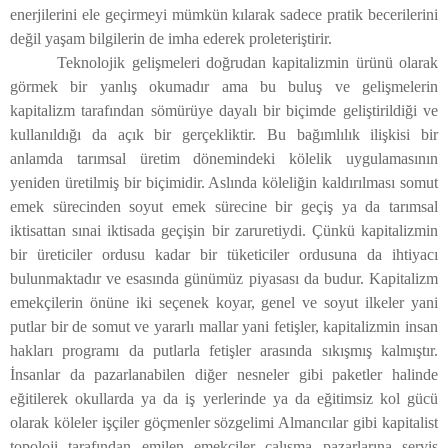
enerjilerini ele geçirmeyi mümkün kılarak sadece pratik becerilerini
değil yaşam bilgilerin de imha ederek proleteriştirir.
Teknolojik gelişmeleri doğrudan kapitalizmin ürünü olarak
görmek bir yanlış okumadır ama bu buluş ve gelişmelerin
kapitalizm tarafından sömürüye dayalı bir biçimde geliştirildiği ve
kullanıldığı da açık bir gerçekliktir. Bu bağımlılık ilişkisi bir
anlamda tarımsal üretim dönemindeki kölelik uygulamasının
yeniden üretilmiş bir biçimidir. Aslında köleliğin kaldırılması somut
emek sürecinden soyut emek sürecine bir geçiş ya da tarımsal
iktisattan sınai iktisada geçişin bir zaruretiydi. Çünkü kapitalizmin
bir üreticiler ordusu kadar bir tüketiciler ordusuna da ihtiyacı
bulunmaktadır ve esasında günümüz piyasası da budur. Kapitalizm
emekçilerin önüne iki seçenek koyar, genel ve soyut ilkeler yani
putlar bir de somut ve yararlı mallar yani fetişler, kapitalizmin insan
hakları programı da putlarla fetişler arasında sıkışmış kalmıştır.
İnsanlar da pazarlanabilen diğer nesneler gibi paketler halinde
eğitilerek okullarda ya da iş yerlerinde ya da eğitimsiz kol gücü
olarak köleler işçiler göçmenler sözgelimi Almancılar gibi kapitalist
topoloji tarafından emilen emekçiler çalışma pazarlarına servis