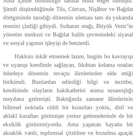
Ama içinde bulunduğu sarmal buna engel olmuştu.
Şimdi düşündüğünde Tûs, Cürcan, Nişâbur ve Bağdat
dörtgeninde tanıdığı dönemin uleması tam da yukarıda
resmini çizdiği gibiydi. Sultanın otağı, Büyük Vezir’in
yönetim merkezi ve Bağdat halife çevresindeki siyasal
ve sosyal yapının işleyişi de benzerdi.
Hakkını inkâr etmemek lazım, bugün bu kavrayışı
ve uyanışı kendinde sağlayan, fıkıhtan kelama oradan
felsefeye dönemin revaçta ilimlerinden elde ettiği
birikimdi. Bunlardan edindiği bilgi ve tecrübe,
kendisinde olayların hakikatlerini arama susamışlığı
meydana getirmişti. Baktığında zamane âlimlerinin
bilimsel noktada ciddi bir kusurları yoktu, dinî ve
ahlakî kuralları görünüşte yerine getirmelerinde de bir
eksiklik görünmüyordu. Ama yaşanan hayatta bir
aksaklık vardı; toplumsal çözülme ve bozulma apaçık