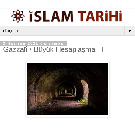
▼
2 Haziran 2021 Çarşamba
Gazzalî / Büyük Hesaplaşma - II