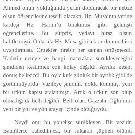
Ahmed onun yokluğunda yerini dolduracak bir nebze
olsun öğrencilerine teselli olacaktı. Hz. Musa’nın yerine
kardeşi Hz. Harun’u bırakması gibi gelmişti
öğrencilerine. Bu sürpriz, vedayı biraz olsun
hafifletmişti. Onlar da Hz. Musa gibi tekrar dönme hissi
uyandırmıştı. Örnekler birebir her zaman örtüşmezdi.
Kaderin nereye ve hangi maceralara sürükleyeceğini
şimdiden kestirmek çok kolay değildi. Ayrılık kesin,
dönüş belirsizdi. Bu öyle kırk günlük bir ayrılık gibi de
görünmüyordu. Vazifeye şimdilik nokta konmuş, yeni
bir ufkun kapısı aralanmıştı. Artık o ufkun son olup
olmadığı da belli değildi. Belli olan, Gazzalin Oğlu’nun
yeni bir yol ve yön arayışı içinde olduğuydu.
Neydi onu bu yönelişe sürükleyen. Bir vezirin
Batınîlerce katledilmesi, bir sultanın şüpheli ölümü