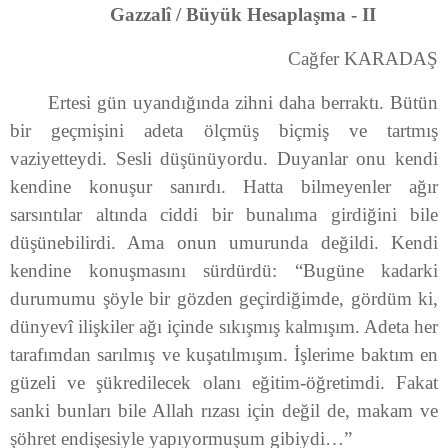
Gazzalî / Büyük Hesaplaşma - II
Cağfer KARADAŞ
Ertesi gün uyandığında zihni daha berraktı. Bütün
bir geçmişini adeta ölçmüş biçmiş ve tartmış
vaziyetteydi. Sesli düşünüyordu. Duyanlar onu kendi
kendine konuşur sanırdı. Hatta bilmeyenler ağır
sarsıntılar altında ciddi bir bunalıma girdiğini bile
düşünebilirdi. Ama onun umurunda değildi. Kendi
kendine konuşmasını sürdürdü: “Bugüne kadarki
durumumu şöyle bir gözden geçirdiğimde, gördüm ki,
dünyevî ilişkiler ağı içinde sıkışmış kalmışım. Adeta her
tarafımdan sarılmış ve kuşatılmışım. İşlerime baktım en
güzeli ve şükredilecek olanı eğitim-öğretimdi. Fakat
sanki bunları bile Allah rızası için değil de, makam ve
şöhret endişesiyle yapıyormuşum gibiydi…”