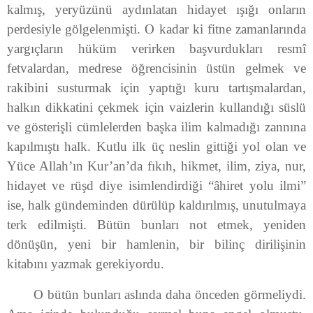
kalmış, yeryüzünü aydınlatan hidayet ışığı onların
perdesiyle gölgelenmişti. O kadar ki fitne zamanlarında
yargıçların hüküm verirken başvurdukları resmî
fetvalardan, medrese öğrencisinin üstün gelmek ve
rakibini susturmak için yaptığı kuru tartışmalardan,
halkın dikkatini çekmek için vaizlerin kullandığı süslü
ve gösterişli cümlelerden başka ilim kalmadığı zannına
kapılmıştı halk. Kutlu ilk üç neslin gittiği yol olan ve
Yüce Allah’ın Kur’an’da fıkıh, hikmet, ilim, ziya, nur,
hidayet ve rüşd diye isimlendirdiği “âhiret yolu ilmi”
ise, halk gündeminden dürülüp kaldırılmış, unutulmaya
terk edilmişti. Bütün bunları not etmek, yeniden
dönüşün, yeni bir hamlenin, bir bilinç dirilişinin
kitabını yazmak gerekiyordu.
O bütün bunları aslında daha önceden görmeliydi.