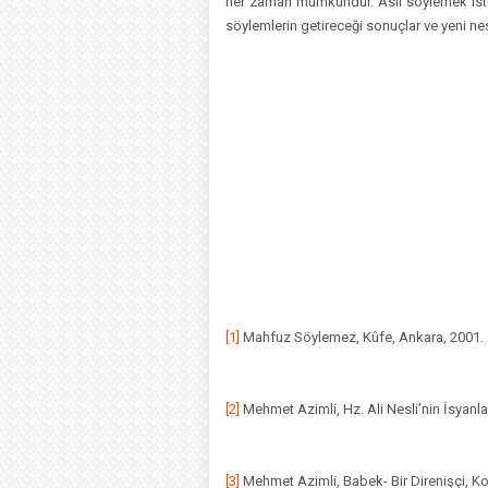
her zaman mümkündür. Asıl söylemek istedi
söylemlerin getireceği sonuçlar ve yeni nesl
[1]
Mahfuz Söylemez, Kûfe, Ankara, 2001.
[2]
Mehmet Azimli, Hz. Ali Nesli’nin İsyanl
[3]
Mehmet Azimli, Babek- Bir Direnişçi, K