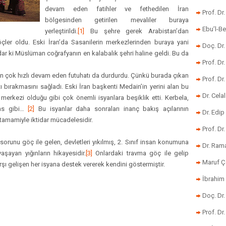
devam eden fatihler ve fethedilen İran
Prof. Dr
bölgesinden getirilen mevaliler buraya
Ebu’l-Be
yerleştirildi.
[1]
Bu şehre gerek Arabistan’dan
ler oldu. Eski İran’da Sasanilerin merkezlerinden buraya yani
Doç. Dr.
dar ki Müslüman coğrafyanın en kalabalık şehri haline geldi. Bu da
Prof. Dr
n çok hızlı devam eden futuhatı da durdurdu. Çünkü burada çıkan
Prof. Dr
ı bırakmasını sağladı. Eski İran başkenti Medain’in yerini alan bu
Dr. Cela
merkezi olduğu gibi çok önemli isyanlara beşiklik etti. Kerbela,
şas gibi…
[2]
Bu isyanlar daha sonraları inanç bakış açılarının
Dr. Edip
 tamamiyle iktidar mücadelesidir.
Prof. Dr
runu göç ile gelen, devletleri yıkılmış, 2. Sınıf insan konumuna
Dr. Ram
şayan yığınların hikayesidir.
[3]
Onlardaki travma göç ile gelip
Maruf Ç
rşı gelişen her isyana destek vererek kendini göstermiştir.
İbrahim 
Doç. Dr
Prof. Dr