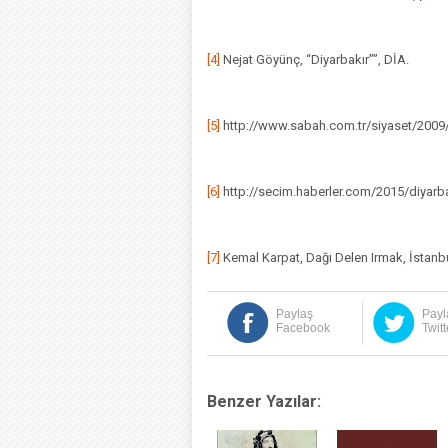
[4]
Nejat Göyünç, “Diyarbakır””, DİA.
[5]
http://www.sabah.com.tr/siyaset/2009
[6]
http://secim.haberler.com/2015/diyarb
[7]
Kemal Karpat, Dağı Delen Irmak, İstanb
Paylaş
Payl
Facebook
Twitt
Benzer Yazılar: