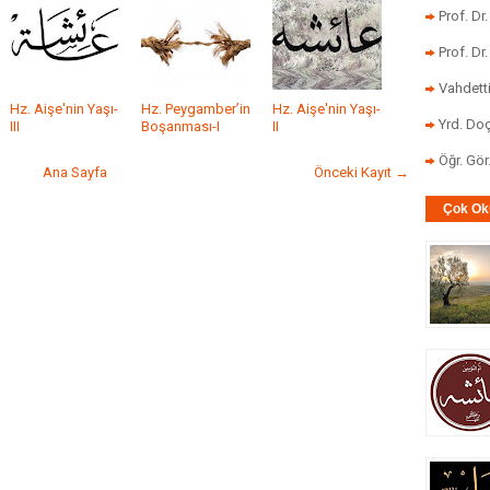
Prof. Dr
Prof. Dr
Vahdett
Hz. Aişe'nin Yaşı-
Hz. Peygamber’in
Hz. Aişe'nin Yaşı-
Yrd. Doç
III
Boşanması-I
II
Öğr. Gö
Ana Sayfa
Önceki Kayıt →
Çok Ok