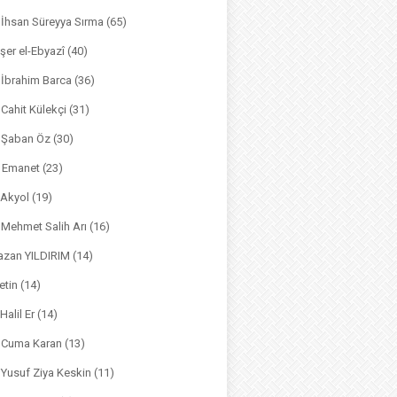
. İhsan Süreyya Sırma
(65)
şer el-Ebyazî
(40)
 İbrahim Barca
(36)
. Cahit Külekçi
(31)
. Şaban Öz
(30)
l Emanet
(23)
 Akyol
(19)
. Mehmet Salih Arı
(16)
azan YILDIRIM
(14)
etin
(14)
Halil Er
(14)
. Cuma Karan
(13)
. Yusuf Ziya Keskin
(11)