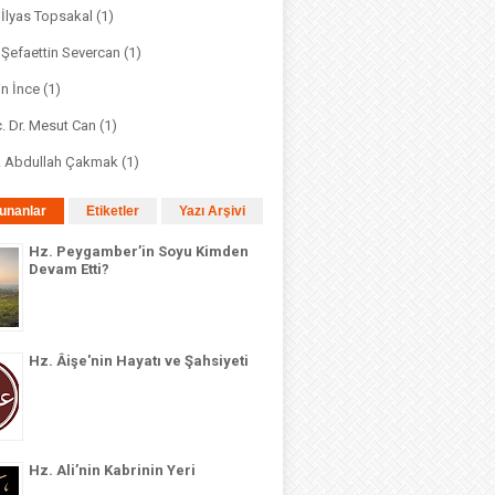
. İlyas Topsakal
(1)
. Şefaettin Severcan
(1)
in İnce
(1)
. Dr. Mesut Can
(1)
r. Abdullah Çakmak
(1)
unanlar
Etiketler
Yazı Arşivi
Hz. Peygamber’in Soyu Kimden
Devam Etti?
Hz. Âişe'nin Hayatı ve Şahsiyeti
Hz. Ali’nin Kabrinin Yeri