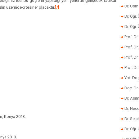
ğimiz ise; bu göçlerin yapıldığı yeni yerlerde gelişecek radikal
Dr. Osm
in üzerindeki tesirler olacaktır.
[7]
Dr. Öğr. 
Dr. Öğr
Prof. Dr
Prof. Dr
Prof. Dr
Prof. Dr
Yrd. Do
Doç. Dr.
Dr. Ası
Dr. Nec
arı, Konya 2013.
Dr. Sela
Dr. Öğr.
onya 2013.