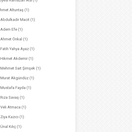
. Üyesi Ramazan Ata
(1)
hmet Altuntaş
(1)
. Abdulkadir Macit
(1)
. Adem Efe
(1)
. Ahmet Önkal
(1)
. Fatih Yahya Ayaz
(1)
. Hikmet Akdemir
(1)
r. Mehmet Sait Şimşek
(1)
r. Murat Akgündüz
(1)
. Mustafa Fayda
(1)
. Rıza Savaş
(1)
. Veli Atmaca
(1)
. Ziya Kazıcı
(1)
 Ünal Kılıç
(1)