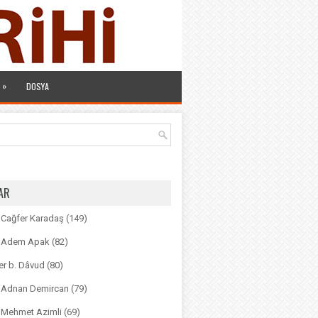
»
DOSYA
AR
. Cağfer Karadaş
(149)
r. Adem Apak
(82)
r b. Dâvud
(80)
r. Adnan Demircan
(79)
. Mehmet Azimli
(69)