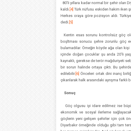
80’li yıllara kadar normal bir şehir olan D
kaldı.
[4]
Türk nüfusu eskiden hakim iken şim
Herkes oraya göre pozisyon aldı. Türkiy
dedi.
[5]
Kentin esas sorunu kontrolsüz göç oldu.
boşltması sonucu şehre zorunlu göç ed
bulamadılar. Örneğin köyde ağa olan kişi şe
içinde doğan çocuklar şu anda 20’li yaş
kaynaklı, gerekse de terör mağduriyeti se
bir sorun halinde ortaya çıktı. Bu şehird
edilebilir.
[6]
Önceleri ortak dini inanç birli
çıkarılarak halk arasındaki ayrışma farklı b
Sonuç
Göç olgusu iyi idare edilmez ise büyük b
ekonomik ve sosyal ilerleme sağlayacak
göçlerin yeni gelişen şehirler için çok ö
Diyarbakır örneğinde olduğu gibi tam ters