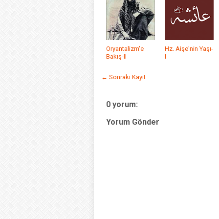
Oryantalizm'e
Hz. Aişe'nin Yaşı-
Bakış-II
I
← Sonraki Kayıt
0 yorum:
Yorum Gönder