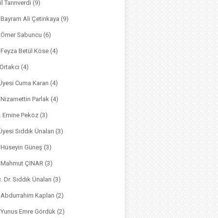
il Tanrıverdi
(9)
. Bayram Ali Çetinkaya
(9)
. Ömer Sabuncu
(6)
. Feyza Betül Köse
(4)
 Ortakcı
(4)
. Üyesi Cuma Karan
(4)
. Nizamettin Parlak
(4)
r. Emine Peköz
(3)
 Üyesi Sıddık Ünalan
(3)
. Hüseyin Güneş
(3)
r. Mahmut ÇINAR
(3)
. Dr. Sıddık Ünalan
(3)
. Abdurrahim Kaplan
(2)
. Yunus Emre Gördük
(2)