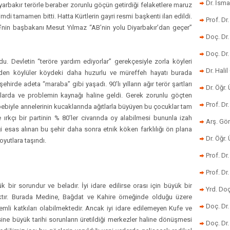
Dr. İsma
iyarbakır terörle beraber zorunlu göçün getirdiği felaketlere maruz
di tamamen bitti. Hatta Kürtlerin gayri resmi başkenti ilan edildi.
Prof. Dr
e’nin başbakanı Mesut Yılmaz “AB’nin yolu Diyarbakır’dan geçer”
Doç. Dr
Doç. Dr
 Devletin “teröre yardım ediyorlar” gerekçesiyle zorla köyleri
Dr. Halil
en köylüler köydeki daha huzurlu ve müreffeh hayatı burada
hirde adeta “maraba” gibi yaşadı. 90’lı yılların ağır terör şartları
Dr. Öğr
larda ve problemin kaynağı haline geldi. Gerek zorunlu göçten
Prof. Dr
bebiyle annelerinin kucaklarında ağıtlarla büyüyen bu çocuklar tam
e ırkçı bir partinin % 80’ler civarında oy alabilmesi bununla izah
Arş. Gö
ği esas alınan bu şehir daha sonra etnik köken farklılığı ön plana
Dr. Öğr.
oyutlara taşındı.
Prof. Dr
Prof. D
ir sorundur ve beladır. İyi idare edilirse orası için büyük bir
Yrd. Doç
tır. Burada Medine, Bağdat ve Kahire örneğinde olduğu üzere
Doç. Dr
nemli katkıları olabilmektedir. Ancak iyi idare edilemeyen Kufe ve
ine büyük tarihi sorunların üretildiği merkezler haline dönüşmesi
Doç. Dr