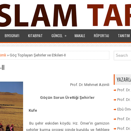
»
BIYOGRAFI
KITABIYAT
GÜNCEL
MAKALE
RÖPORTAJ
TANITIM
imli
» Göç Toplayan Şehirler ve Etkileri-II
-II
YAZARL
Prof. Dr. Mehmet Azimli
Prof. Dr
Göçün Sorun Ürettiği Şehirler
Prof. D
Ebû Öme
Kufe
Prof. D
Bu şehir eskiden köydü. Hz. Ömer’in garnizon
Prof. Dr
şehirler kurma projesi içinde kuruldu ve fetihlere