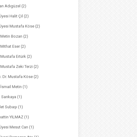
an Adıgüzel
(2)
Üyesi Halit Çil
(2)
. Üyesi Mustafa Köse
(2)
. Metin Bozan
(2)
. Mithat Eser
(2)
. Mustafa Ertürk
(2)
. Mustafa Zeki Terzi
(2)
ç. Dr. Mustafa Köse
(2)
 İsmail Metin
(1)
m Sarıkaya
(1)
det Subaşı
(1)
hattin YILMAZ
(1)
 Üyesi Mesut Can
(1)