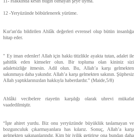
11- Hakkında kesin bilgin olmayan şeye uyma.
12 -Yeryüzünde böbürlenerek yürüme.
Kur'an'da bildirilen Ahlâk değerleri evrensel olup bütün insanlığa
hitap eder.
" Ey iman edenler! Allah için hakkı titizlikle ayakta tutan, adalet ile
şahitlik eden kimseler olun. Bir topluma olan kininiz sizi
adaletsizliğe itmesin. Adil olun. Bu, Allah’a karşı gelmekten
sakınmaya daha yakındır. Allah’a karşı gelmekten sakının. Şüphesiz
Allah yaptıklarınızdan hakkıyla haberdardır.” (Maide,5/8)
Ahlâki vecibelere riayetin karşılığı olarak uhrevi mükafat
vaadedilmiştir.
“İşte ahiret yurdu. Biz onu yeryüzünde büyüklük taslamayan ve
bozgunculuk çıkarmayanlara has kılarız. Sonuç, Allah’a karşı
gelmekten sakınanlarındır. Kim bir iyilik getirirse ona bundan daha