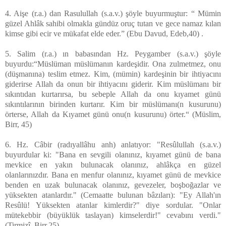
4. Aişe (r.a.) dan Rasulullah (s.a.v.) şöyle buyurmuştur: “ Mümin
güzel Ahlâk sahibi olmakla gündüz oruç tutan ve gece namaz kılan
kimse gibi ecir ve mükafat elde eder.” (Ebu Davud, Edeb,40) .
5. Salim (r.a.) ın babasından Hz. Peygamber (s.a.v.) şöyle
buyurdu:“Müslüman müslümanın kardeşidir. Ona zulmetmez, onu
(düşmanına) teslim etmez. Kim, (mümin) kardeşinin bir ihtiyacını
giderirse Allah da onun bir ihtiyacını giderir. Kim müslümanı bir
sıkıntıdan kurtarırsa, bu sebeple Allah da onu kıyamet günü
sıkıntılarının birinden kurtarır. Kim bir müslümanı(n kusurunu)
örterse, Allah da Kıyamet günü onu(n kusurunu) örter.“ (Müslim,
Birr, 45)
6. Hz. Câbir (radıyallâhu anh) anlatıyor: "Resûlullah (s.a.v.)
buyurdular ki: "Bana en sevgili olanınız, kıyamet günü de bana
mevkice en yakın bulunacak olanınız, ahlâkça en güzel
olanlarınızdır. Bana en menfur olanınız, kıyamet günü de mevkice
benden en uzak bulunacak olanınız, gevezeler, boşboğazlar ve
yüksekten atanlardır." (Cemaatte bulunan bâzıları): "Ey Allah'ın
Resûlü! Yüksekten atanlar kimlerdir?" diye sordular. "Onlar
mütekebbir (büyüklük taslayan) kimselerdir!" cevabını verdi."
(Tirmizî, Birr,25).