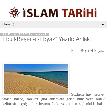
▼
30 Ekim 2017 Pazartesi
Ebu’l-Beşer el-Ebyazî Yazdı: Ahlâk
Ebu’l-Beşer el-Ebyazi
Sözlükte huy, seciye,
tabiat, mizaç, karakter gibi anlamlara gelen hulk veya huluk
kelimesinin çoğuludur. İnsanın fiziki yapısı için çoğunlukla halk,