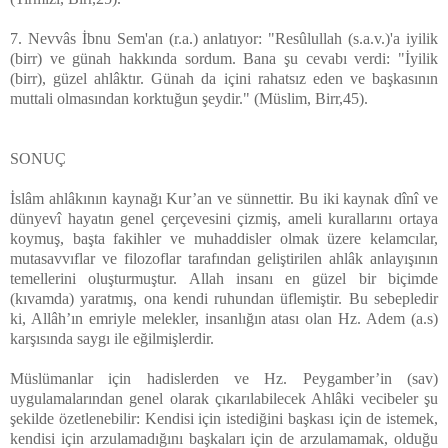
7. Nevvâs İbnu Sem'an (r.a.) anlatıyor: "Resûlullah (s.a.v.)'a iyilik
(birr) ve günah hakkında sordum. Bana şu cevabı verdi: "İyilik
(birr), güzel ahlâktır. Günah da içini rahatsız eden ve başkasının
muttali olmasından korktuğun şeydir." (Müslim, Birr,45).
SONUÇ
İslâm ahlâkının kaynağı Kur’an ve sünnettir. Bu iki kaynak dînî ve
dünyevî hayatın genel çerçevesini çizmiş, ameli kurallarını ortaya
koymuş, başta fakihler ve muhaddisler olmak üzere kelamcılar,
mutasavvıflar ve filozoflar tarafından geliştirilen ahlâk anlayışının
temellerini oluşturmuştur. Allah insanı en güzel bir biçimde
(kıvamda) yaratmış, ona kendi ruhundan üflemiştir. Bu sebepledir
ki, Allâh’ın emriyle melekler, insanlığın atası olan Hz. Adem (a.s)
karşısında saygı ile eğilmişlerdir.
Müslümanlar için hadislerden ve Hz. Peygamber’in (sav)
uygulamalarından genel olarak çıkarılabilecek Ahlâki vecibeler şu
şekilde özetlenebilir: Kendisi için istediğini başkası için de istemek,
kendisi için arzulamadığını başkaları için de arzulamamak, olduğu