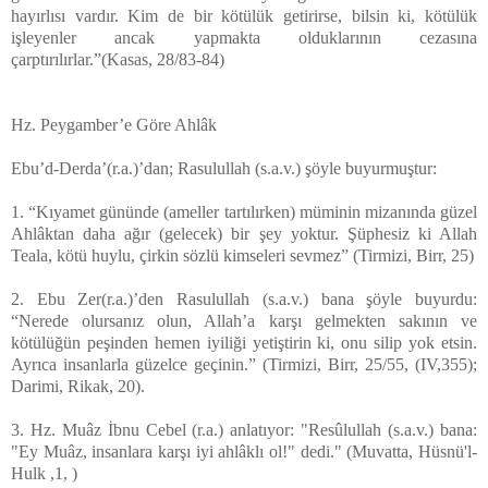
hayırlısı vardır. Kim de bir kötülük getirirse, bilsin ki, kötülük
işleyenler ancak yapmakta olduklarının cezasına
çarptırılırlar.”(Kasas, 28/83-84)
Hz. Peygamber’e Göre Ahlâk
Ebu’d-Derda’(r.a.)’dan; Rasulullah (s.a.v.) şöyle buyurmuştur:
1. “Kıyamet gününde (ameller tartılırken) müminin mizanında güzel
Ahlâktan daha ağır (gelecek) bir şey yoktur. Şüphesiz ki Allah
Teala, kötü huylu, çirkin sözlü kimseleri sevmez” (Tirmizi, Birr, 25)
2. Ebu Zer(r.a.)’den Rasulullah (s.a.v.) bana şöyle buyurdu:
“Nerede olursanız olun, Allah’a karşı gelmekten sakının ve
kötülüğün peşinden hemen iyiliği yetiştirin ki, onu silip yok etsin.
Ayrıca insanlarla güzelce geçinin.” (Tirmizi, Birr, 25/55, (IV,355);
Darimi, Rikak, 20).
3. Hz. Muâz İbnu Cebel (r.a.) anlatıyor: "Resûlullah (s.a.v.) bana:
"Ey Muâz, insanlara karşı iyi ahlâklı ol!" dedi." (Muvatta, Hüsnü'l-
Hulk ,1, )