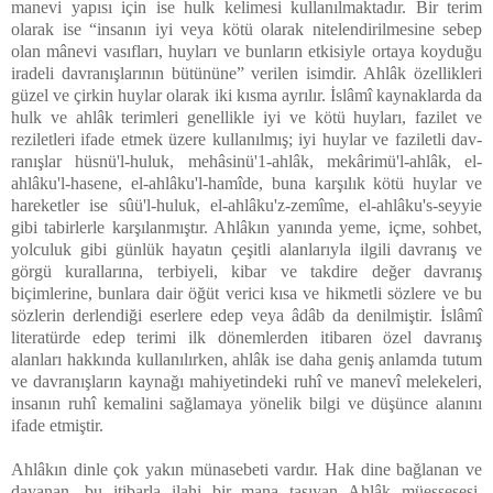
manevi yapısı için ise hulk kelimesi kullanılmaktadır. Bir terim
olarak ise “insanın iyi veya kötü olarak nitelendirilmesine sebep
olan mânevi vasıfları, huyları ve bunların etkisiyle ortaya koyduğu
iradeli davranışlarının bütününe” verilen isimdir. Ahlâk özellikleri
güzel ve çirkin huylar olarak iki kısma ayrılır. İslâmî kaynaklarda da
hulk ve ahlâk terimleri ge­nellikle iyi ve kötü huyları, fazilet ve
reziletleri ifade etmek üzere kullanıl­mış; iyi huylar ve faziletli dav­
ranışlar hüsnü'l-huluk, mehâsinü'1-ahlâk, mekârimü'l-ahlâk, el-
ahlâku'l-hasene, el-ahlâku'l-hamîde, buna karşılık kötü huylar ve
hareketler ise sûü'l-huluk, el-ahlâku'z-zemîme, el-ahlâku's-seyyie
gibi tabirlerle karşılanmıştır. Ahlâkın yanında yeme, içme, sohbet,
yolculuk gibi günlük hayatın çeşitli alanlarıyla il­gili davranış ve
görgü kurallarına, terbi­yeli, kibar ve takdire değer davranış
biçimlerine, bunlara dair öğüt verici kı­sa ve hikmetli sözlere ve bu
sözlerin derlendiği eserlere edep veya âdâb da denilmiştir. İslâmî
literatürde edep teri­mi ilk dönemlerden itibaren özel davra­nış
alanları hakkında kullanılırken, ah­lâk ise daha geniş anlamda tutum
ve davranışların kaynağı mahiyetindeki ruhî ve manevî meleke­leri,
insanın ruhî kemalini sağlamaya yönelik bilgi ve düşünce alanını
ifade etmiştir.
Ahlâkın dinle çok yakın münasebeti vardır. Hak dine bağlanan ve
dayanan, bu itibarla ilahi bir mana taşıyan Ahlâk müessesesi,