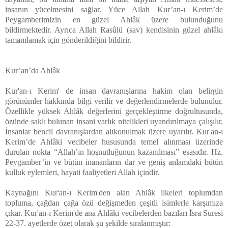
insanın yücelmesini sağlar. Yüce Allah Kur’an-ı Kerim’de
Peygamberimizin en güzel Ahlâk üzere bulunduğunu
bildirmektedir. Ayrıca Allah Rasûlü (sav) kendisinin güzel ahlâkı
tamamlamak için gönderildiğini bildirir.
Kur’an’da Ahlâk
Kur'an-ı Kerim' de insan davranışlarına hakim olan belirgin
görünümler hakkında bilgi verilir ve değerlendirmelerde bulunulur.
Özellikle yüksek Ahlâk değerlerini gerçekleştirme doğrultusunda,
özünde saklı bulunan insani varlık nitelikleri uyandırılmaya çalışılır.
İnsanlar bencil davranışlardan alıkonulmak üzere uyarılır. Kur'an-ı
Kerim’de Ahlâki vecibeler hususunda temel alınması üzerinde
durulan nokta “Allah’ın hoşnutluğunun kazanılması” esasıdır. Hz.
Peygamber’in ve bütün inananların dar ve geniş anlamdaki bütün
kulluk eylemleri, hayati faaliyetleri Allah içindir.
Kaynağını Kur'an-ı Kerim'den alan Ahlâk ilkeleri toplumdan
topluma, çağdan çağa özü değişmeden çeşitli isimlerle karşımıza
çıkar. Kur'an-ı Kerim'de ana Ahlâki vecibelerden bazıları İsra Suresi
22-37. ayetlerde özet olarak şu şekilde sıralanmıştır: