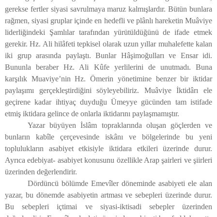
gerekse fertler siyasi savrulmaya maruz kalmışlardır. Bütün bunlara
rağmen, siyasi gruplar içinde en hedefli ve plânlı hareketin Muâviye
liderliğindeki Şamlılar tarafından yürütüldüğünü de ifade etmek
gerekir. Hz. Ali hilâfeti tepkisel olarak uzun yıllar muhalefette kalan
iki grup arasında paylaştı. Bunlar Hâşimoğulları ve Ensar idi.
Bununla beraber Hz. Ali Kûfe yerlilerini de unutmadı. Buna
karşılık Muaviye’nin Hz. Ömerin yönetimine benzer bir iktidar
paylaşımı gerçekleştirdiğini söyleyebiliriz. Muâviye İktidârı ele
geçirene kadar ihtiyaç duyduğu Ümeyye gücünden tam istifade
etmiş iktidara gelince de onlarla iktidarını paylaşmamıştır.
Yazar büyüyen İslâm topraklarında oluşan göçlerden ve
bunların kabîle çerçevesinde iskânı ve bölgelerinde bu yeni
toplulukların asabiyet etkisiyle iktidara etkileri üzerinde durur.
Ayrıca edebiyat- asabiyet konusunu özellikle Arap şairleri ve şiirleri
üzerinden değerlendirir.
Dördüncü bölümde Emevîler döneminde asabiyeti ele alan
yazar, bu dönemde asabiyetin artması ve sebepleri üzerinde durur.
Bu sebepleri içtimai ve siyasi-iktisadi sebepler üzerinden