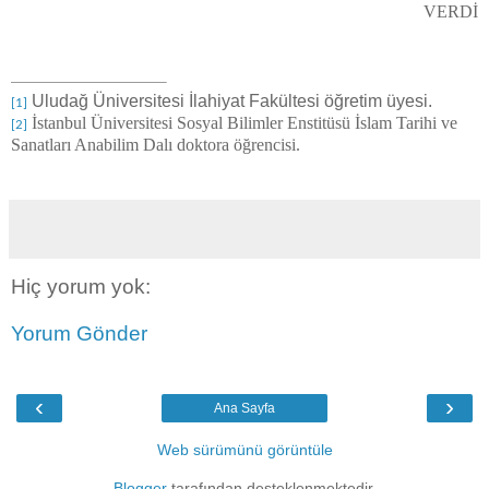
VERDİ
Uludağ Üniversitesi İlahiyat Fakültesi öğretim üyesi.
[1]
İstanbul Üniversitesi Sosyal Bilimler Enstitüsü İslam Tarihi ve
[2]
Sanatları Anabilim Dalı doktora öğrencisi.
Hiç yorum yok:
Yorum Gönder
‹
›
Ana Sayfa
Web sürümünü görüntüle
Blogger
tarafından desteklenmektedir.