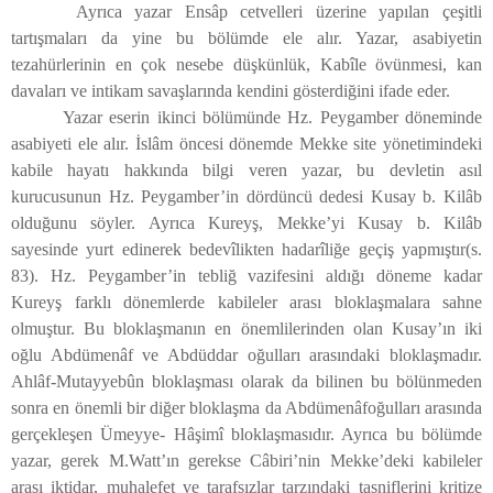
Ayrıca yazar Ensâp cetvelleri üzerine yapılan çeşitli
tartışmaları da yine bu bölümde ele alır. Yazar, asabiyetin
tezahürlerinin en çok nesebe düşkünlük, Kabîle övünmesi, kan
davaları ve intikam savaşlarında kendini gösterdiğini ifade eder.
Yazar eserin ikinci bölümünde Hz. Peygamber döneminde
asabiyeti ele alır. İslâm öncesi dönemde Mekke site yönetimindeki
kabile hayatı hakkında bilgi veren yazar, bu devletin asıl
kurucusunun Hz. Peygamber’in dördüncü dedesi Kusay b. Kilâb
olduğunu söyler. Ayrıca Kureyş, Mekke’yi Kusay b. Kilâb
sayesinde yurt edinerek bedevîlikten hadarîliğe geçiş yapmıştır(s.
83). Hz. Peygamber’in tebliğ vazifesini aldığı döneme kadar
Kureyş farklı dönemlerde kabileler arası bloklaşmalara sahne
olmuştur. Bu bloklaşmanın en önemlilerinden olan Kusay’ın iki
oğlu Abdümenâf ve Abdüddar oğulları arasındaki bloklaşmadır.
Ahlâf-Mutayyebûn bloklaşması olarak da bilinen bu bölünmeden
sonra en önemli bir diğer bloklaşma da Abdümenâfoğulları arasında
gerçekleşen Ümeyye- Hâşimî bloklaşmasıdır. Ayrıca bu bölümde
yazar, gerek M.Watt’ın gerekse Câbiri’nin Mekke’deki kabileler
arası iktidar, muhalefet ve tarafsızlar tarzındaki tasniflerini kritize