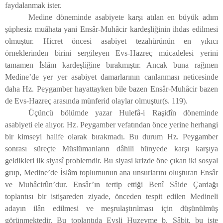
faydalanmak ister.
Medine döneminde asabiyete karşı atılan en büyük adım
şüphesiz muâhata yani Ensâr-Muhâcir kardeşliğinin ihdas edilmesi
olmuştur. Hicret öncesi asabiyet tezahürünün en yıkıcı
örneklerinden birini sergileyen Evs-Hazreç mücadelesi yerini
tamamen İslâm kardeşliğine bırakmıştır. Ancak buna rağmen
Medine’de yer yer asabiyet damarlarının canlanması neticesinde
daha Hz. Peygamber hayattayken bile bazen Ensâr-Muhâcir bazen
de Evs-Hazreç arasında münferid olaylar olmuştur(s. 119).
Üçüncü bölümde yazar Hulefâ-i Raşidîn döneminde
asabiyeti ele alıyor. Hz. Peygamber vefatından önce yerine herhangi
bir kimseyi halife olarak bırakmadı. Bu durum Hz. Peygamber
sonrası süreçte Müslümanların dâhili bünyede karşı karşıya
geldikleri ilk siyasî problemdir. Bu siyasi krizde öne çıkan iki sosyal
grup, Medine’de İslâm toplumunun ana unsurlarını oluşturan Ensâr
ve Muhâcirûn’dur. Ensâr’ın tertip ettiği Benî Sâide Çardağı
toplantısı bir istişareden ziyade, önceden tespit edilen Medineli
adayın ilân edilmesi ve meşrulaştırılması için düşünülmüş
görünmektedir. Bu toplantıda Evsli Huzeyme b. Sâbit, bu işte