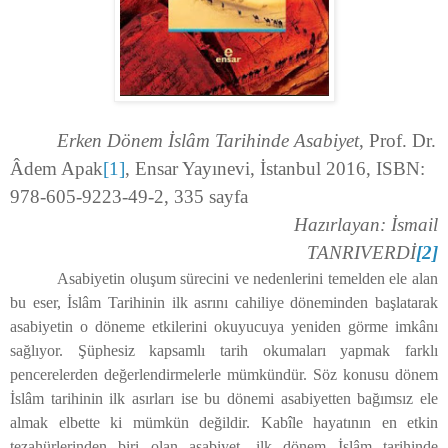
Erken Dönem İslâm Tarihinde Asabiyet
, Prof. Dr.
Âdem Apak
[1]
, Ensar Yayınevi, İstanbul 2016, ISBN:
978-605-9223-49-2, 335 sayfa
Hazırlayan: İsmail
TANRIVERDİ
[2]
Asabiyetin oluşum sürecini ve nedenlerini temelden ele alan
bu eser, İslâm Tarihinin ilk asrını cahiliye döneminden başlatarak
asabiyetin o döneme etkilerini okuyucuya yeniden görme imkânı
sağlıyor. Şüphesiz kapsamlı tarih okumaları yapmak farklı
pencerelerden değerlendirmelerle mümkündür. Söz konusu dönem
İslâm tarihinin ilk asırları ise bu dönemi asabiyetten bağımsız ele
almak elbette ki mümkün değildir. Kabîle hayatının en etkin
tezahürlerinden biri olan asabiyet, ilk dönem İslâm tarihinde