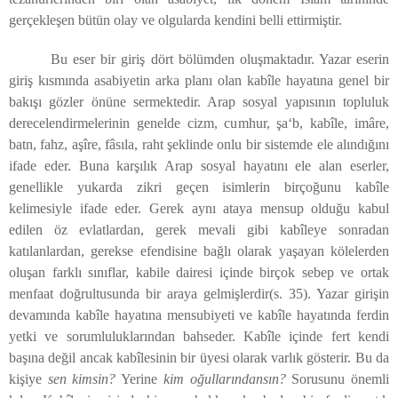
gerçekleşen bütün olay ve olgularda kendini belli ettirmiştir.
Bu eser bir giriş dört bölümden oluşmaktadır. Yazar eserin
giriş kısmında asabiyetin arka planı olan kabîle hayatına genel bir
bakışı gözler önüne sermektedir. Arap sosyal yapısının topluluk
derecelendirmelerinin genelde cizm, cumhur, şa‘b, kabîle, imâre,
batn, fahz, aşîre, fâsıla, raht şeklinde onlu bir sistemde ele alındığını
ifade eder. Buna karşılık Arap sosyal hayatını ele alan eserler,
genellikle yukarda zikri geçen isimlerin birçoğunu kabîle
kelimesiyle ifade eder. Gerek aynı ataya mensup olduğu kabul
edilen öz evlatlardan, gerek mevali gibi kabîleye sonradan
katılanlardan, gerekse efendisine bağlı olarak yaşayan kölelerden
oluşan farklı sınıflar, kabile dairesi içinde birçok sebep ve ortak
menfaat doğrultusunda bir araya gelmişlerdir(s. 35). Yazar girişin
devamında kabîle hayatına mensubiyeti ve kabîle hayatında ferdin
yetki ve sorumluluklarından bahseder. Kabîle içinde fert kendi
başına değil ancak kabîlesinin bir üyesi olarak varlık gösterir. Bu da
kişiye
sen kimsin?
Yerine
kim oğullarındansın?
Sorusunu önemli