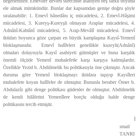
değerlendirir. Emevîler devleti sürecinde asabiyeti beş farklı boyutta
ele almak mümkündür. Bunlar dar kapsamdan genişe doğru şöyle
sıralanabilir: 1. Emevî hânedânı iç mücadelesi, 2. Emevî-Hâşimi
mücadelesi, 3. Kureyş-Kureyşli olmayan Araplar mücadelesi, 4.
Adnânî-Kahtânî mücadelesi, 5. Arap-Mevâlî mücadelesi. Emevî
iktidarı boyunca göze çarpan en büyük kamplaşma Kaysî-Yemenî
bloklaşmasıdır.
Emevî halîfeleri genellikle kuzeyli(Adnânî)
olmaları dolayısıyla Kaysî asabiyeti gütmüşler ve buna karşılık
önemli ölçüde Yemenî muhalefetle karşı karşıya kalmışlardır.
Özellikle Yezid b. Abdülmelik bu politikasıyla öne çıkmıştır. Ancak
duruma göre Yemenî bloklaşmayı iktidara taşıyıp Kaysîleri
muhalefete koyan halîfeler de olmuştur. Bununla beraber Ömer b.
Abdulazîz gibi denge politikası güdenler de olmuştur. Abdülmelik
de kendi hilâfetini Yemenîlere borçlu olduğu halde denge
politikasını tercih etmiştir.
İ
smail
TANRI