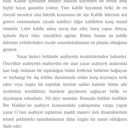
kılar. Kabîle içerisinde himaye hakkını kaybeden bir ferdin artık
hiçbir hayat garantisi yoktur. Yine kabîle hayatının belki de en
önemli meselesi olan liderlik konusunu ele alır. Kabîle liderinin asıl
görevi emretmekten ziyade kabîleyi diğer kabîlelere karşı temsil
etmektir. Lider kabîle adına savaş ilan eder, barış yapar, ihtiyaç
halinde diyet öder, misafirleri ağırlar. Bütün bunlar da kabîle
liderinin yetkilerinden ziyade sorumluluklarının ön planda olduğunu
gösterir.
Yazar birinci bölümde asabiyetin tezahürlerinden bahseder.
Öncelikle asabiyetin mahiyetini ele alan yazar asabiyeti aralarında
kan bağı bulunan bir topluluğun bütün fertlerini birbirine bağlayan
ve herhangi bir dış tehlike durumunda onları karşı koymaya sevk
eden veya başka bir topluluk üzerine saldırı halinde bütün aile
üyelerinin tereddütsüz harekete geçmesini sağlayan birlik ve
dayanışma ruhudur(s. 39) diye tanımlar. Bununla birlikte özellikle
İbn Haldun’un asabiyet konusundaki yaklaşımına vurgu yapan
yazar O’nun asabiyet toplumun maddi manevi tüm dinamiklerinin
temeli şeklindeki tanımlamasının daha özgün bir tanım olduğunu
ifade eder.