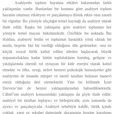
Asabiyetin toplum hayatına etkileri bakımından farklı
yaklaşımlar vardır. Bunlardan bir kısmına göre asabiyet toplum
hayatını olumsuz etkileyen ve parçalamaya dönük etkisi olan zararlı
bir olgudur. Bu yönüyle ırkçılığın temel kaynağı da asabiyet olarak
ifade edilir. Başka bir yaklaşıma göre asabiyet toplumun her
yönüyle temel mayası hükmündedir. Özellikle bu noktada İbn
Haldun, asabiyeti ferdin ve toplumun hastalıklı yönü olmak bir
tarafa, beşerin fıtri bir özelliği olduğunu dile getirmekte, onu en
küçük sosyal birlik kabul edilen aileden başlayarak büyük
imparatorluklara kadar bütün toplulukların kuruluş, gelişme ve
yıkılışlarında önemli rol oynayan bir kitle enerjisi olarak kabul
etmekte ve öfke, sevgi, nefret benzeri psikolojik hususiyetler gibi
asabiyetin de insanda müspet ve menfi tarafları bulunan manevi
enerji olduğunu ileri sürmektedir. Yine bu bölümde İzzet
Derveze’nin de benzer yaklaşımlarından bahsedilmektedir.
Câbirî’nin asabiyet konusundaki yaklaşımı da şöyle ifade edilir:
asabiyet bir taraftan toplayıcı ve birleştiricidir, aynı zamanda da
ayırıcı ve parçalayıcıdır. Asabiyet sebebiyle kabîle, birlik içinde
çokluk, yarış ve rekabet dairesinde dayanışma üzerine kurulmuş