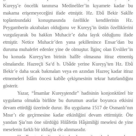
Kureyş’e öncelik tanınırsa Medineliler’in kıyamete kadar bu
makama erişemeyeceğini ifade etmiştir. Hz. Ebû Bekir Sakîfe
toplantısındaki konuşmasında özellikle kendilerinin Hz.
Peygamberin akrabaları olduğunu ve Kureyş’in üstün özelliklerini
vurgulayarak bu hakkın Muhacir’e daha layık olduğunu ifade
etmiştir. Netice Muhacir’den yana şekillenince Ensar’dan bu
duruma muhalefet edenler yine de olmuştur. İlginç olan Evsliler’in
bu konuda Kureyş’ten birinin halîfe olmasına itiraz etmemiş
olmalarıdır. Hazreçli Sa‘d b. Ubâde yerine Kureyş’ten Hz. Ebû
Bekir’e daha sıcak bakmaları veya en azından Hazreç kadar itiraz
etmemeleri İslâm öncesi kabîle çekişmesinin tekrar hatırlandığını
gösterir.
Yazar, “İmamlar Kureyştendir” hadisinin konjonktürel bir
uygulama olmakla birlikte bu durumun asırlar boyunca etkisini
devam ettirdiği üzerinde durur. Bu uygulama 1517 de Osmanlı’nın
Mısır’ı ele geçirmesine kadar etkinliğini devam ettirmiştir. Öte
yandan Şia’nın öne sürdüğü Hilâfetin Hâşimiliği meselesi de yine
meselenin farklı bir iddiayla ele alınmasıdır.