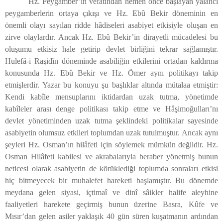
Hz. Peygamber’in vefatından hemen önce başlayan yalancı
peygamberlerin ortaya çıkışı ve Hz. Ebû Bekir döneminin en
önemli olayı sayılan ridde hâdiseleri asabiyet etkisiyle oluşan en
zirve olaylardır. Ancak Hz. Ebû Bekir’in dirayetli mücadelesi bu
oluşumu etkisiz hale getirip devlet birliğini tekrar sağlamıştır.
Hulefâ-i Raşidîn döneminde asabiliğin etkilerini ortadan kaldırma
konusunda Hz. Ebû Bekir ve Hz. Ömer aynı politikayı takip
etmişlerdir. Yazar bu konuyu şu başlıklar altında mütalaa etmiştir:
Kendi kabîle mensuplarını iktidardan uzak tutma, yönetimde
kabîleler arası denge politikası takip etme ve Hâşimoğulları’nı
devlet yönetiminden uzak tutma şeklindeki politikalar sayesinde
asabiyetin olumsuz etkileri toplumdan uzak tutulmuştur. Ancak aynı
şeyleri Hz. Osman’ın hilâfeti için söylemek mümkün değildir. Hz.
Osman Hilâfeti kabilesi ve akrabalarıyla beraber yönetmiş bunun
neticesi olarak asabiyetin de körüklediği toplumda sonraları etkisi
hiç bitmeyecek bir muhalefet hareketi başlamıştır. Bu dönemde
meydana gelen siyasi, içtimaî ve dinî sâikler halife aleyhine
faaliyetleri harekete geçirmiş bunun üzerine Basra, Kûfe ve
Mısır’dan gelen asiler yaklaşık 40 gün süren kuşatmanın ardından