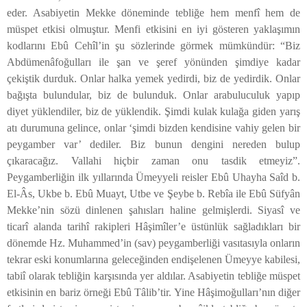
eder. Asabiyetin Mekke döneminde tebliğe hem menfî hem de
müspet etkisi olmuştur. Menfi etkisini en iyi gösteren yaklaşımın
kodlarını Ebû Cehîl’in şu sözlerinde görmek mümkündür: “Biz
Abdümenâfoğulları ile şan ve şeref yönünden şimdiye kadar
çekiştik durduk. Onlar halka yemek yedirdi, biz de yedirdik. Onlar
bağışta bulundular, biz de bulunduk. Onlar arabuluculuk yapıp
diyet yüklendiler, biz de yüklendik. Şimdi kulak kulağa giden yarış
atı durumuna gelince, onlar ‘şimdi bizden kendisine vahiy gelen bir
peygamber var’ dediler. Biz bunun dengini nereden bulup
çıkaracağız. Vallahi hiçbir zaman onu tasdik etmeyiz”.
Peygamberliğin ilk yıllarında Ümeyyeli reisler Ebû Uhayha Saîd b.
El-Âs, Ukbe b. Ebû Muayt, Utbe ve Şeybe b. Rebîa ile Ebû Süfyân
Mekke’nin sözü dinlenen şahısları haline gelmişlerdi. Siyasî ve
ticarî alanda tarihî rakipleri Hâşimîler’e üstünlük sağladıkları bir
dönemde Hz. Muhammed’in (sav) peygamberliği vasıtasıyla onların
tekrar eski konumlarına geleceğinden endişelenen Ümeyye kabilesi,
tabiî olarak tebliğin karşısında yer aldılar. Asabiyetin tebliğe müspet
etkisinin en bariz örneği Ebû Tâlib’tir. Yine Hâşimoğulları’nın diğer