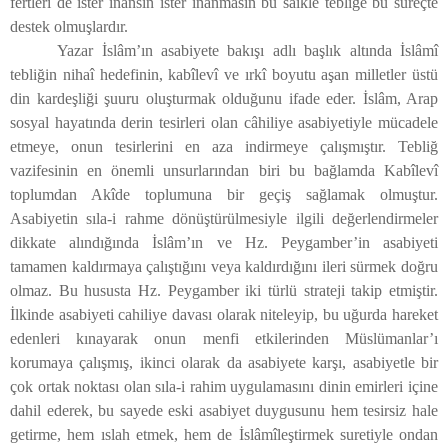
fertleri de ister inansın ister inanmasın bu sâikle tebliğe bu süreçte
destek olmuşlardır.
Yazar İslâm’ın asabiyete bakışı adlı başlık altında İslâmî
tebliğin nihaî hedefinin, kabîlevî ve ırkî boyutu aşan milletler üstü
din kardeşliği şuuru oluşturmak olduğunu ifade eder. İslâm, Arap
sosyal hayatında derin tesirleri olan câhiliye asabiyetiyle mücadele
etmeye, onun tesirlerini en aza indirmeye çalışmıştır. Tebliğ
vazifesinin en önemli unsurlarından biri bu bağlamda Kabîlevî
toplumdan Akîde toplumuna bir geçiş sağlamak olmuştur.
Asabiyetin sıla-i rahme dönüştürülmesiyle ilgili değerlendirmeler
dikkate alındığında İslâm’ın ve Hz. Peygamber’in asabiyeti
tamamen kaldırmaya çalıştığını veya kaldırdığını ileri sürmek doğru
olmaz. Bu hususta Hz. Peygamber iki türlü strateji takip etmiştir.
İlkinde asabiyeti cahiliye davası olarak niteleyip, bu uğurda hareket
edenleri kınayarak onun menfi etkilerinden Müslümanlar’ı
korumaya çalışmış, ikinci olarak da asabiyete karşı, asabiyetle bir
çok ortak noktası olan sıla-i rahim uygulamasını dinin emirleri içine
dahil ederek, bu sayede eski asabiyet duygusunu hem tesirsiz hale
getirme, hem ıslah etmek, hem de İslâmîleştirmek suretiyle ondan