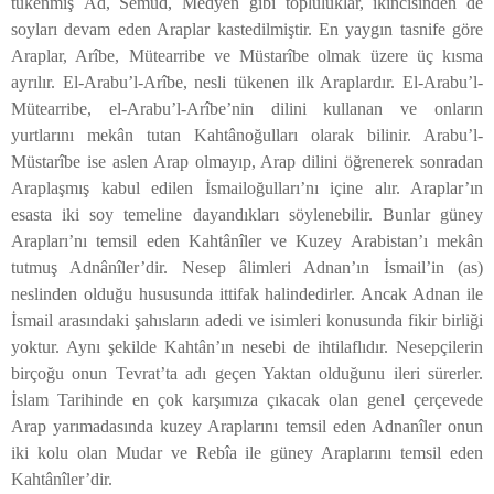
tükenmiş Âd, Semûd, Medyen gibi topluluklar, ikincisinden de
soyları devam eden Araplar kastedilmiştir. En yaygın tasnife göre
Araplar, Arîbe, Mütearribe ve Müstarîbe olmak üzere üç kısma
ayrılır. El-Arabu’l-Arîbe, nesli tükenen ilk Araplardır. El-Arabu’l-
Mütearribe, el-Arabu’l-Arîbe’nin dilini kullanan ve onların
yurtlarını mekân tutan Kahtânoğulları olarak bilinir. Arabu’l-
Müstarîbe ise aslen Arap olmayıp, Arap dilini öğrenerek sonradan
Araplaşmış kabul edilen İsmailoğulları’nı içine alır. Araplar’ın
esasta iki soy temeline dayandıkları söylenebilir. Bunlar güney
Arapları’nı temsil eden Kahtânîler ve Kuzey Arabistan’ı mekân
tutmuş Adnânîler’dir. Nesep âlimleri Adnan’ın İsmail’in (as)
neslinden olduğu hususunda ittifak halindedirler. Ancak Adnan ile
İsmail arasındaki şahısların adedi ve isimleri konusunda fikir birliği
yoktur. Aynı şekilde Kahtân’ın nesebi de ihtilaflıdır. Nesepçilerin
birçoğu onun Tevrat’ta adı geçen Yaktan olduğunu ileri sürerler.
İslam Tarihinde en çok karşımıza çıkacak olan genel çerçevede
Arap yarımadasında kuzey Araplarını temsil eden Adnanîler onun
iki kolu olan Mudar ve Rebîa ile güney Araplarını temsil eden
Kahtânîler’dir.