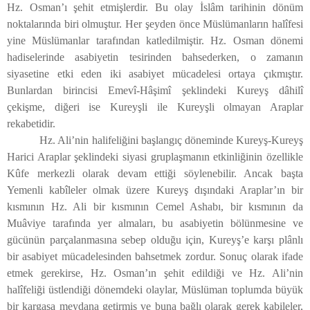
Hz. Osman’ı şehit etmişlerdir. Bu olay İslâm tarihinin dönüm
noktalarında biri olmuştur. Her şeyden önce Müslümanların halîfesi
yine Müslümanlar tarafından katledilmiştir. Hz. Osman dönemi
hadiselerinde asabiyetin tesirinden bahsederken, o zamanın
siyasetine etki eden iki asabiyet mücadelesi ortaya çıkmıştır.
Bunlardan birincisi Emevî-Hâşimî şeklindeki Kureyş dâhilî
çekişme, diğeri ise Kureyşli ile Kureyşli olmayan Araplar
rekabetidir.
Hz. Ali’nin halifeliğini başlangıç döneminde Kureyş-Kureyş
Harici Araplar şeklindeki siyasi gruplaşmanın etkinliğinin özellikle
Kûfe merkezli olarak devam ettiği söylenebilir. Ancak başta
Yemenli kabîleler olmak üzere Kureyş dışındaki Araplar’ın bir
kısmının Hz. Ali bir kısmının Cemel Ashabı, bir kısmının da
Muâviye tarafında yer almaları, bu asabiyetin bölünmesine ve
gücünün parçalanmasına sebep olduğu için, Kureyş’e karşı plânlı
bir asabiyet mücadelesinden bahsetmek zordur. Sonuç olarak ifade
etmek gerekirse, Hz. Osman’ın şehit edildiği ve Hz. Ali’nin
halîfeliği üstlendiği dönemdeki olaylar, Müslüman toplumda büyük
bir kargaşa meydana getirmiş ve buna bağlı olarak gerek kabileler,