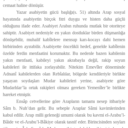
cemaat haline dönüşür.
Yazar asabiyetin gücü başlığı(s. 51) altında Arap sosyal
hayatında asabiyetin birçok fıtri duygu ve histen daha güçlü
olduğunu ifade eder. Asabiyet Arabın ruhunda mutlak bir otoriteye
sahiptir. Asabiyet nedeniyle en yakın dostluklar birden düşmanlığa
dönüşebilir, muhalif kabîlelere mensup karı-kocayı dahi hemen
birbirinden ayırabilir. Asabiyette öncelikli hedef, genelde kabîlenin
özelde ferdin menfaatini korumaktır. Bu nedenle bazen kabilenin
yakın menfaati, kabileyi yakın akrabayla değil, rakip soyun
kabileleri ile ittifaka zorlayabilir. Nitekim Emevîler döneminde
Adnanî kabilelerden olan Rebîalılar, bölgede kendileriyle birlikte
yaşayan soydaşları Mudar kabileleri yerine, asabiyete göre
Mudarlılar’la ortak rakipleri olması gereken Yemenîler’le birlikte
hareket etmiştir.
Ensâp cetvellerine göre Arapların tamamı nesep itibariyle
Sâm b. Nuh’dan gelir. Bu sebeple Araplar Sâmi kavimlerinden
kabul edilir. Arap milli geleneği umumi olarak bu kavmi el-Arabu’l-
Bâide ve el-Arabu’l-Bâkiye olarak tasnif eder. Birincisinden soyları