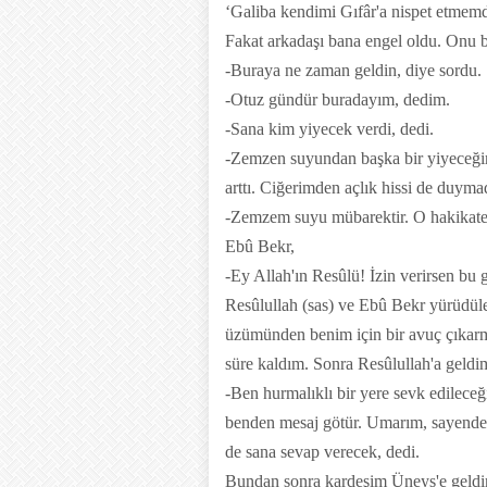
‘Galiba kendimi Gıfâr'a nispet etmemd
Fakat arkadaşı bana engel oldu. Onu be
-Buraya ne zaman geldin, diye sordu.
-Otuz gündür buradayım, dedim.
-Sana kim yiyecek verdi, dedi.
-Zemzen suyundan başka bir yiyeceği
arttı. Ciğerimden açlık hissi de duym
-Zemzem suyu mübarektir. O hakikaten 
Ebû Bekr,
-Ey Allah'ın Resûlü! İzin verirsen bu 
Resûlullah (sas) ve Ebû Bekr yürüdüler
üzümünden benim için bir avuç çıkarm
süre kaldım. Sonra Resûlullah'a geldi
-Ben hurmalıklı bir yere sevk edilec
benden mesaj götür. Umarım, sayende A
de sana sevap verecek, dedi.
Bundan sonra kardeşim Üneys'e geldi