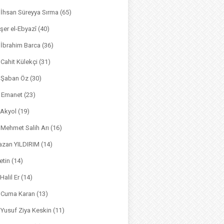
. İhsan Süreyya Sırma
(65)
şer el-Ebyazî
(40)
 İbrahim Barca
(36)
. Cahit Külekçi
(31)
. Şaban Öz
(30)
l Emanet
(23)
 Akyol
(19)
. Mehmet Salih Arı
(16)
azan YILDIRIM
(14)
etin
(14)
Halil Er
(14)
. Cuma Karan
(13)
. Yusuf Ziya Keskin
(11)