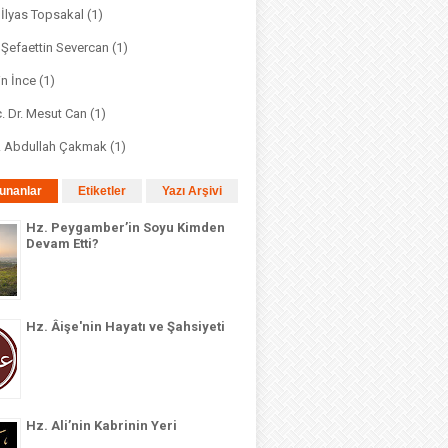
. İlyas Topsakal
(1)
. Şefaettin Severcan
(1)
in İnce
(1)
. Dr. Mesut Can
(1)
r. Abdullah Çakmak
(1)
unanlar
Etiketler
Yazı Arşivi
Hz. Peygamber’in Soyu Kimden
Devam Etti?
Hz. Âişe'nin Hayatı ve Şahsiyeti
Hz. Ali’nin Kabrinin Yeri