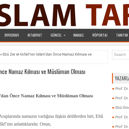
»
BIYOGRAFI
KITABIYAT
GÜNCEL
MAKALE
RÖPORTAJ
TANITIM
» Ebû Zer el-Gıfârî’nin İslâm’dan Önce Namaz Kılması ve
n Önce Namaz Kılması ve Müslüman Olması
YAZARL
Prof. Dr
âm’dan Önce Namaz Kılması ve Müslüman Olması
Prof. D
Ebû Öme
Araplarında namazın varlığına ilişkin delillerden biri, Ebû
Prof. D
ârî’nin anlattıklarıdır. Onun,
Prof. Dr