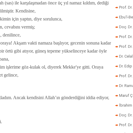
ah (sas) ile karşılaşmadan önce üç yıl namaz kıldım, dediği
Prof. Dr
ilmiştir. Kendisine,
Ebu’l-Be
imin için yaptın, diye sorulunca,
in, cevabını vermiş;
Doç. Dr.
, denilince,
Prof. Dr
 oraya! Akşam vakti namaza başlıyor, gecenin sonuna kadar
Prof. Dr
 örtü gibi atıyor, güneş tepeme yükselinceye kadar öyle
Dr. Cela
bana,
Dr. Edip
im işlerime göz-kulak ol, diyerek Mekke'ye gitti. Oraya
t gelince,
Prof. Dr
Dr. Ram
Maruf Ç
ladım. Ancak kendisini Allah’ın gönderdiğini iddia ediyor,
İbrahim 
Doç. Dr
i.
Prof. Dr