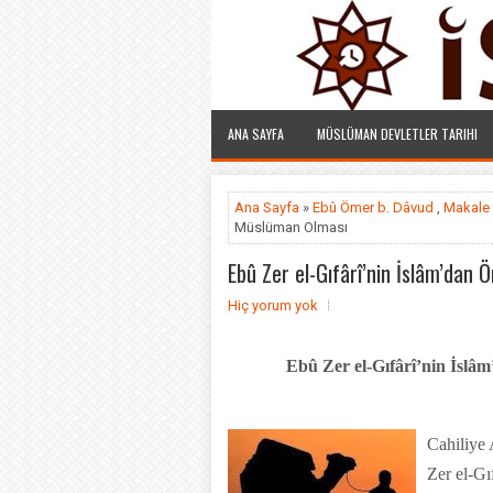
ANA SAYFA
MÜSLÜMAN DEVLETLER TARIHI
Ana Sayfa
»
Ebû Ömer b. Dâvud
,
Makale
Müslüman Olması
Ebû Zer el-Gıfârî’nin İslâm’da
Hiç yorum yok
Ebû Zer el-Gıfârî’nin İsl
Cahiliye 
Zer el-Gıf