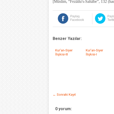
[Müslim, “Fezâilu's-Sahâbe”, 132 (had
Paylaş
Payl
Facebook
Twitt
Benzer Yazılar:
Kur’an-Siyer
Kur’an-Siyer
İlişkisi-III
İlişkisi-I
← Sonraki Kayıt
0 yorum: