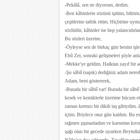
-Pekâlâ, sen ne diyorsun, dedim.
-Ben kâhinlerin sözünü işittim, biliri
çeşitlerine tatbik ettim. Hiçbirine uy
sözlüdür, kâhinler ise hep yalancıdırlar
Bu sözleri üzerine,
-Öyleyse sen de birkaç gün benim işle
Ebû Zer, sonraki gelişmeleri şöyle anla
-Mekke'ye geldim. Halktan zayıf bir
-Şu sâbiî (sapık) dediğiniz adam nere
Adam, beni göstererek,
-Burada bir sâbiî var! Burada bir sâbi
kesek ve kemiklerle üzerime hücum ett
zaman kırmızı bir dikili taş gibiydim
içtim. Böylece otuz gün kaldım. Bu 
rağmen şişmanladım ve karnımın kıvrım
ışığı olan bir gecede uyurken Beytulla
Nâile’ye dua ediyordu. Tavafları sıra