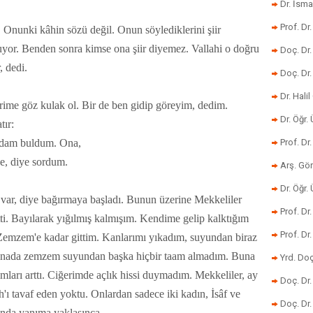
Dr. İsma
Prof. Dr
m. Onunki kâhin sözü değil. Onun söylediklerini şiir
muyor. Benden sonra kimse ona şiir diyemez. Vallahi o doğru
Doç. Dr
, dedi.
Doç. Dr
Dr. Halil
rime göz kulak ol. Bir de ben gidip göreyim, dedim.
Dr. Öğr
tır:
 adam buldum. Ona,
Prof. Dr
de, diye sordum.
Arş. Gö
Dr. Öğr.
î var, diye bağırmaya başladı. Bunun üzerine Mekkeliler
Prof. Dr
i. Bayılarak yığılmış kalmışım. Kendime gelip kalktığım
Prof. D
. Zemzem'e kadar gittim. Kanlarımı yıkadım, suyundan biraz
esnada zemzem suyundan başka hiçbir taam almadım. Buna
Yrd. Doç
ları arttı. Ciğerimde açlık hissi duymadım. Mekkeliler, ay
Doç. Dr
h'ı tavaf eden yoktu. Onlardan sadece iki kadın, İsâf ve
Doç. Dr
sında yanıma yaklaşınca,