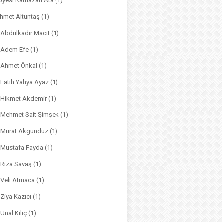
. Üyesi Ramazan Ata
(1)
hmet Altuntaş
(1)
. Abdulkadir Macit
(1)
. Adem Efe
(1)
. Ahmet Önkal
(1)
. Fatih Yahya Ayaz
(1)
. Hikmet Akdemir
(1)
r. Mehmet Sait Şimşek
(1)
r. Murat Akgündüz
(1)
. Mustafa Fayda
(1)
. Rıza Savaş
(1)
. Veli Atmaca
(1)
. Ziya Kazıcı
(1)
 Ünal Kılıç
(1)