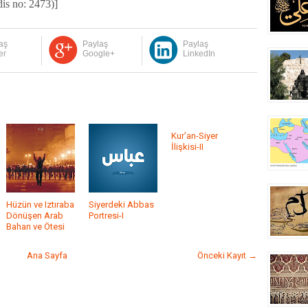
is no: 2473)]
aş
Paylaş
Paylaş
er
Google+
LinkedIn
Kur’an-Siyer
İlişkisi-II
Hüzün ve Iztıraba
Siyerdeki Abbas
Dönüşen Arab
Portresi-I
Baharı ve Ötesi
Ana Sayfa
Önceki Kayıt →