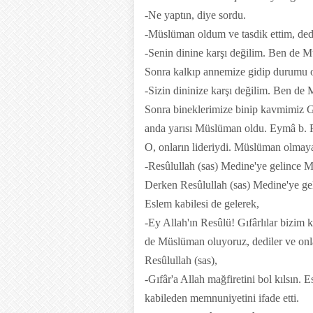
-Ne yaptın, diye sordu.
-Müslüman oldum ve tasdik ettim, de
-Senin dinine karşı değilim. Ben de M
Sonra kalkıp annemize gidip durumu o
-Sizin dininize karşı değilim. Ben de
Sonra bineklerimize binip kavmimiz Gıfâ
anda yarısı Müslüman oldu. Eymâ b. R
O, onların lideriydi. Müslüman olmaya
-Resûlullah (sas) Medine'ye gelince M
Derken Resûlullah (sas) Medine'ye ge
Eslem kabilesi de gelerek,
-Ey Allah'ın Resûlü! Gıfârlılar bizim 
de Müslüman oluyoruz, dediler ve onl
Resûlullah (sas),
-Gıfâr'a Allah mağfiretini bol kılsın. 
kabileden memnuniyetini ifade etti.