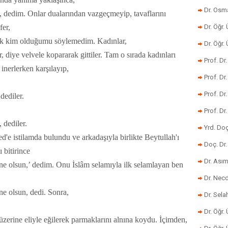
Dr. Osm
ri, dedim. Onlar dualarından vazgeçmeyip, tavaflarını
fer,
Dr. Öğr. 
ak kim olduğumu söylemedim. Kadınlar,
Dr. Öğr
diye velvele kopararak gittiler. Tam o sırada kadınları
Prof. Dr
inerlerken karşılayıp,
Prof. Dr
Prof. Dr
dediler.
Prof. Dr
 dediler.
Yrd. Do
d'e istilamda bulundu ve arkadaşıyla birlikte Beytullah'ı
Doç. Dr.
 bitirince
Dr. Ası
ne olsun,’ dedim. Onu İslâm selamıyla ilk selamlayan ben
Dr. Nec
ne olsun, dedi. Sonra,
Dr. Sela
Dr. Öğr.
zerine eliyle eğilerek parmaklarını alnına koydu. İçimden,