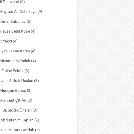
il Tanrıverdi
(9)
. Bayram Ali Çetinkaya
(9)
. Ömer Sabuncu
(6)
. Feyza Betül Köse
(4)
 Ortakcı
(4)
. Üyesi Cuma Karan
(4)
. Nizamettin Parlak
(4)
r. Emine Peköz
(3)
 Üyesi Sıddık Ünalan
(3)
. Hüseyin Güneş
(3)
r. Mahmut ÇINAR
(3)
. Dr. Sıddık Ünalan
(3)
. Abdurrahim Kaplan
(2)
. Yunus Emre Gördük
(2)