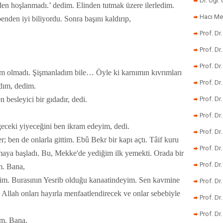
Dr. Öğr
en hoşlanmadı.’ dedim. Elinden tutmak üzere ilerledim.
Hacı Me
nden iyi biliyordu. Sonra başını kaldırıp,
Prof. Dr
Prof. Dr
Prof. Dr
m olmadı. Şişmanladım bile… Öyle ki karnımın kıvrımları
Prof. Dr
adım, dedim.
besleyici bir gıdadır, dedi.
Prof. Dr
Prof. D
geceki yiyeceğini ben ikram edeyim, dedi.
Prof. D
; ben de onlarla gittim. Ebû Bekr bir kapı açtı. Tâif kuru
Prof. Dr
aya başladı. Bu, Mekke'de yediğim ilk yemekti. Orada bir
Prof. Dr
m. Bana,
eğim. Burasının Yesrib olduğu kanaatindeyim. Sen kavmine
Prof. Dr
llah onları hayırla menfaatlendirecek ve onlar sebebiyle
Prof. Dr
Prof. Dr.
m. Bana,