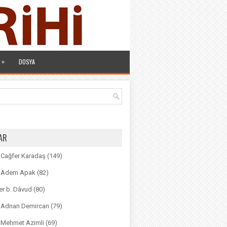
»
DOSYA
AR
. Cağfer Karadaş
(149)
r. Adem Apak
(82)
r b. Dâvud
(80)
r. Adnan Demircan
(79)
. Mehmet Azimli
(69)