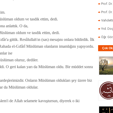
Prof. Dr
dim.
Prof. Dr
üslüman oldum ve tasdik ettim, dedi.
Vahdett
na anlattık. O da,
Yrd. Doç
 Müslüman oldum ve tasdik ettim, dedi.
Öğr. Gö
r'a gittik. Resûlullah'ın (sas) mesajını onlara bildirdik. İlk
ahada el-Gıfârî Müslüman olanların imamlığını yapıyordu.
Çok Ok
nlar ise
üslüman oluruz, dediler.
ldi. O geri kalan yarı da Müslüman oldu. Bir müddet sonra
kardeşlerimizdir. Onların Müslüman oldukları şey üzere biz
ar da Müslüman oldular.
Eslem'i de Allah selamete kavuştursun, diyerek o iki