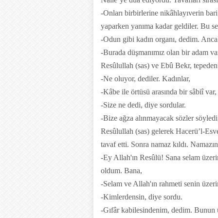
-Onları birbirlerine nikâhlayıverin ba
yaparken yanıma kadar geldiler. Bu se
-Odun gibi kadın organı, dedim. Anc
-Burada düşmanımız olan bir adam var, 
Resûlullah (sas) ve Ebû Bekr, tepeden 
-Ne oluyor, dediler. Kadınlar,
-Kâbe ile örtüsü arasında bir sâbiî var, 
-Size ne dedi, diye sordular.
-Bize ağza alınmayacak sözler söyledi,
Resûlullah (sas) gelerek Hacerü’l-Esve
tavaf etti. Sonra namaz kıldı. Namazını
-Ey Allah'ın Resûlü! Sana selam üzeri
oldum. Bana,
-Selam ve Allah'ın rahmeti senin üzeri
-Kimlerdensin, diye sordu.
-Gıfâr kabilesindenim, dedim. Bunun ü