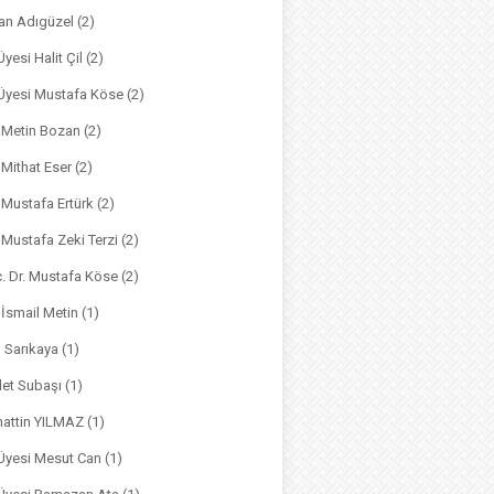
an Adıgüzel
(2)
Üyesi Halit Çil
(2)
. Üyesi Mustafa Köse
(2)
. Metin Bozan
(2)
. Mithat Eser
(2)
. Mustafa Ertürk
(2)
. Mustafa Zeki Terzi
(2)
ç. Dr. Mustafa Köse
(2)
 İsmail Metin
(1)
m Sarıkaya
(1)
det Subaşı
(1)
hattin YILMAZ
(1)
 Üyesi Mesut Can
(1)