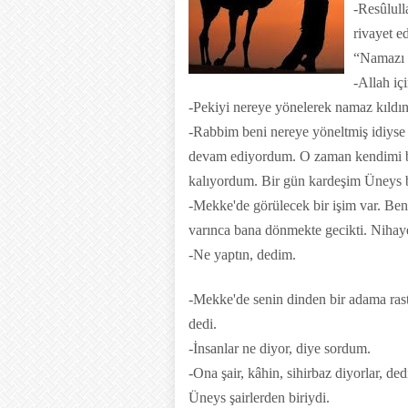
-Resûlull
rivayet ed
“Namazı k
-Allah iç
-Pekiyi nereye yönelerek namaz kıldın
-Rabbim beni nereye yöneltmiş idiyse
devam ediyordum. O zaman kendimi bir
kalıyordum. Bir gün kardeşim Üneys 
-Mekke'de görülecek bir işim var. Ben
varınca bana dönmekte gecikti. Nihaye
-Ne yaptın, dedim.
-Mekke'de senin dinden bir adama rast
dedi.
-İnsanlar ne diyor, diye sordum.
-Ona şair, kâhin, sihirbaz diyorlar, ded
Üneys şairlerden biriydi.