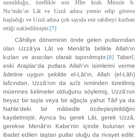
sunulduğu, özellikle son Hîre kralı Münzir b.
Nu‘mân’ın Lât ve Uzzâ adına yemin edip göreve
başladığı ve Uzzâ adına çok sayıda esir rahibeyi kurban
ettiği nakledilmiştir.
[7]
Câhiliye döneminin önde gelen putlarından
olan Uzzâ’ya Lât ve Menât’la birlikte Allah’ın
kızları ve aracıları olarak tapınılmıştır.
[8]
Taberî,
eski Araplar’da putlara Allah’ın isimlerini verme
âdetine uygun şekilde el-Lât’ın, Allah (el-Lâh)
lafzından, Uzzâ’nın da azîz isminden türetilmiş
müennes kelimeler olduğunu söylemiş, Uzzâ’nın
beyaz bir taşla veya bir ağaçla yahut Tâif ya da
Nahle’deki bir mâbedle özdeşleştirildiğini
kaydetmiştir. Ayrıca bu gerek Lât, gerek Uzzâ,
gerekse Menât’ın Kabe’nin içinde bulunan ve
ibadet edilen taştan putlar oluğu da rivayet edilir.