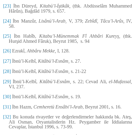
[23]
İbn Düreyd,
Kitabü’l-İştikâk,
(thk. Abdüsselâm Muhammed
Hârûn), Bağdâd 1979, s. 657.
[24]
İbn Manzûr,
Lisânü’l-Arab,
V, 379;
Zebîdî, Tâcu’l-Arûs,
IV,
58.
[25]
İbn Habîb,
Kitabu’l-Münemmak Fî Ahbâri Kureyş,
(thk.
Hurşid Ahmed Fâruk), Beyrut 1985, s. 94
[26]
Ezrakî,
Ahbâru Mekke,
I, 128.
[27]
İbnü’l-Kelbî,
Kitâbü’l-Esnâm,
s. 27.
[28]
İbnü’l-Kelbî,
Kitâbü’l-Esnâm,
s. 21-22
[29]
İbnü’l-Kelbî,
Kitâbü’l-Esnâm,
s. 22; Cevad Ali,
el-Mufassal,
VI, 237.
[30]
İbnü’l-Kelbî,
Kitâbü’l-Esnâm,
s. 19.
[31]
İbn Hazm,
Cemheretü Ensâbi’l-Arab
, Beyrut 2001, s. 16.
[32]
Bu konuda rivayetler ve değerlendirmeler hakkında bk. Ateş,
Ali Osman, Oryantalistlerin Hz. Peygamber ile İddialarına
Cevaplar, İstanbul 1996, s. 73-99.