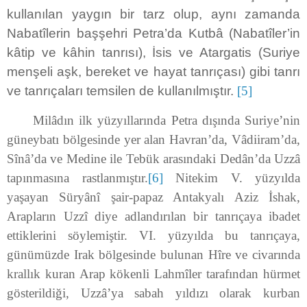
kullanılan yaygın bir tarz olup, aynı zamanda
Nabatîlerin başşehri Petra’da Kutbâ (Nabatîler’in
kâtip ve kâhin tanrısı), İsis ve Atargatis (Suriye
menşeli aşk, bereket ve hayat tanrıçası) gibi tanrı
ve tanrıçaları temsilen de kullanılmıştır.
[5]
Milâdın ilk yüzyıllarında Petra dışında Suriye’nin
güneybatı bölgesinde yer alan Havran’da, Vâdiiram’da,
Sînâ’da ve Medine ile Tebük arasındaki Dedân’da Uzzâ
tapınmasına rastlanmıştır.
[6]
Nitekim V. yüzyılda
yaşayan Süryânî şair-papaz Antakyalı Aziz İshak,
Arapların Uzzî diye adlandırılan bir tanrıçaya ibadet
ettiklerini söylemiştir. VI. yüzyılda bu tanrıçaya,
günümüzde Irak bölgesinde bulunan Hîre ve civarında
krallık kuran Arap kökenli Lahmîler tarafından hürmet
gösterildiği, Uzzâ’ya sabah yıldızı olarak kurban