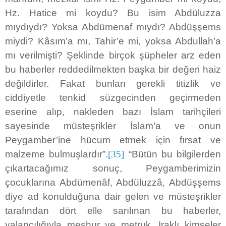
Hz. Hatice mi koydu? Bu isim Abdüluzza
mıydıydı? Yoksa Abdümenaf mıydı? Abdüşşems
miydi? Kâsım’a mı, Tahir’e mi, yoksa Abdullah’a
mı verilmişti? Şeklinde birçok şüpheler arz eden
bu haberler reddedilmekten başka bir değeri haiz
değildirler. Fakat bunları gerekli titizlik ve
ciddiyetle tenkid süzgecinden geçirmeden
eserine alıp, nakleden bazı İslam tarihçileri
sayesinde müsteşrikler İslam’a ve onun
Peygamber’ine hücum etmek için fırsat ve
malzeme bulmuşlardır”.
[35]
“Bütün bu bilgilerden
çıkartacağımız sonuç, Peygamberimizin
çocuklarına Abdümenâf, Abdüluzzâ, Abdüşşems
diye ad konulduğuna dair gelen ve müsteşrikler
tarafından dört elle sarılınan bu haberler,
yalancılığıyla meşhur ve metruk, Iraklı kimseler