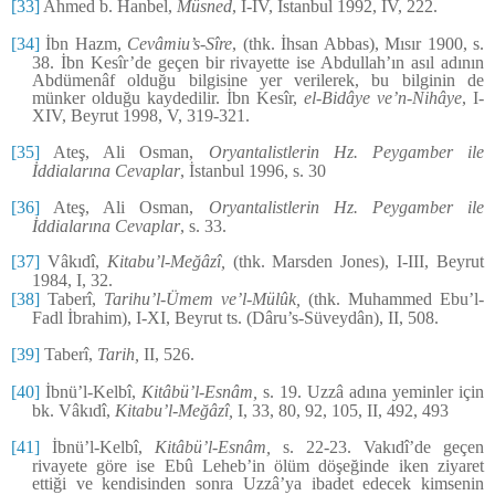
[33]
Ahmed b. Hanbel,
Müsned
, I-IV, İstanbul 1992, IV, 222.
[34]
İbn Hazm,
Cevâmiu’s-Sîre
, (thk. İhsan Abbas), Mısır 1900, s.
38. İbn Kesîr’de geçen bir rivayette ise Abdullah’ın asıl adının
Abdümenâf olduğu bilgisine yer verilerek, bu bilginin de
münker olduğu kaydedilir. İbn Kesîr,
el-Bidâye ve’n-Nihâye
, I-
XIV, Beyrut 1998, V, 319-321.
[35]
Ateş, Ali Osman,
Oryantalistlerin Hz. Peygamber ile
İddialarına Cevaplar
, İstanbul 1996, s. 30
[36]
Ateş, Ali Osman,
Oryantalistlerin Hz. Peygamber ile
İddialarına Cevaplar
, s. 33.
[37]
Vâkıdî,
Kitabu’l-Meğâzî,
(thk. Marsden Jones), I-III, Beyrut
1984, I, 32.
[38]
Taberî,
Tarihu’l-Ümem ve’l-Mülûk,
(thk. Muhammed Ebu’l-
Fadl İbrahim), I-XI, Beyrut ts. (Dâru’s-Süveydân), II, 508.
[39]
Taberî,
Tarih,
II, 526.
[40]
İbnü’l-Kelbî,
Kitâbü’l-Esnâm,
s. 19. Uzzâ adına yeminler için
bk. Vâkıdî,
Kitabu’l-Meğâzî,
I, 33, 80, 92, 105, II, 492, 493
[41]
İbnü’l-Kelbî,
Kitâbü’l-Esnâm,
s. 22-23. Vakıdî’de geçen
rivayete göre ise Ebû Leheb’in ölüm döşeğinde iken ziyaret
ettiği ve kendisinden sonra Uzzâ’ya ibadet edecek kimsenin