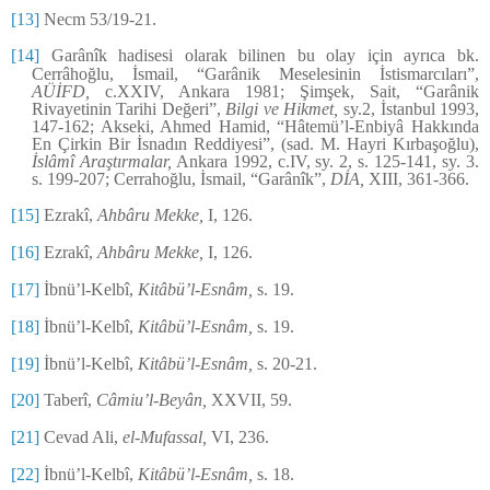
[13]
Necm 53/19-21.
[14]
Garânîk hadisesi olarak bilinen bu olay için ayrıca bk.
Cerrâhoğlu, İsmail, “Garânik Meselesinin İstismarcıları”,
AÜİFD,
c.XXIV, Ankara 1981; Şimşek, Sait, “Garânik
Rivayetinin Tarihi Değeri”,
Bilgi ve Hikmet,
sy.2, İstanbul 1993,
147-162; Akseki, Ahmed Hamid, “Hâtemü’l-Enbiyâ Hakkında
En Çirkin Bir İsnadın Reddiyesi”, (sad. M. Hayri Kırbaşoğlu),
İslâmî Araştırmalar,
Ankara 1992, c.IV, sy. 2, s. 125-141, sy. 3.
s. 199-207; Cerrahoğlu, İsmail, “Garânîk”,
DİA,
XIII, 361-366.
[15]
Ezrakî,
Ahbâru Mekke,
I, 126.
[16]
Ezrakî,
Ahbâru Mekke,
I, 126.
[17]
İbnü’l-Kelbî,
Kitâbü’l-Esnâm,
s. 19.
[18]
İbnü’l-Kelbî,
Kitâbü’l-Esnâm,
s. 19.
[19]
İbnü’l-Kelbî,
Kitâbü’l-Esnâm,
s. 20-21.
[20]
Taberî,
Câmiu’l-Beyân,
XXVII, 59.
[21]
Cevad Ali,
el-Mufassal,
VI, 236.
[22]
İbnü’l-Kelbî,
Kitâbü’l-Esnâm,
s. 18.