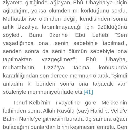
ziyarete gittiğinde ağlayan Ebû Uhayha’ya niçin
ağladığını, yoksa ölümden mi korktuğunu sordu.
Muhatabı ise ölümden değil, kendisinden sonra
artık Uzzâ’ya tapınılmayacağı için üzüldüğünü
söyledi. Bunu üzerine Ebû Leheb “Sen
yaşadığınca ona, senin sebebinle tapılmadı,
senden sonra da senin ölümün sebebiyle ona
tapılmaktan vazgeçilmez”. Ebû Uhayha,
muhatabının Uzzâ’ya tapma konusunda
kararlılığından son derece memnun olarak, “Şimdi
anladım ki benden sonra ona tapacak var”
sözleriyle memnuniyeti ifade etti.
[41]
İbnü’l-Kelbî’nin rivayetine göre Mekke’nin
fethinden sonra Allah Rasûlü (sav) Halid b. Velid’e
Batn-ı Nahle’ye gitmesini burada üç samura ağacı
bulacağını bunlardan birini kesmesini emretti. Geri