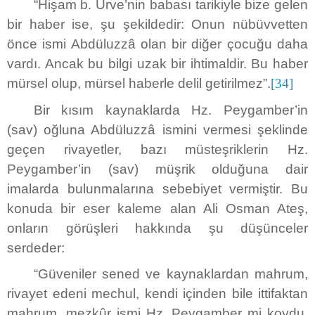
“Hişam b. Urve’nin babası tarikiyle bize gelen
bir haber ise, şu şekildedir: Onun nübüvvetten
önce ismi Abdüluzzâ olan bir diğer çocuğu daha
vardı. Ancak bu bilgi uzak bir ihtimaldir. Bu haber
mürsel olup, mürsel haberle delil getirilmez”.
[34]
Bir kısım kaynaklarda Hz. Peygamber’in
(sav) oğluna Abdüluzzâ ismini vermesi şeklinde
geçen rivayetler, bazı müsteşriklerin Hz.
Peygamber’in (sav) müşrik olduğuna dair
imalarda bulunmalarına sebebiyet vermiştir. Bu
konuda bir eser kaleme alan Ali Osman Ateş,
onların görüşleri hakkında şu düşünceler
serdeder:
“Güveniler sened ve kaynaklardan mahrum,
rivayet edeni mechul, kendi içinden bile ittifaktan
mahrum, mezkûr ismi Hz. Peygamber mi koydu,