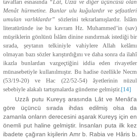
tavafları esnasında
“Lât, Uzzâ ve diğer üçüncüsü olan
Menât hürmetine. Bunlar ulu kuğulardır ve şefaatleri
umulan varlıklardır”
sözlerini tekrarlamışlardır. İslâm
literatüründe ise bu kavram Hz. Muhammed’in (sav)
müşriklerin gönlünü İslâm dinine ısındırmak istediği bir
sırada, şeytanın telkiniyle vahiylere Allah kelâmı
olmayan bazı sözler karıştırdığını ve daha sonra da ilahî
ikazla bunlardan vazgeçtiğini iddia eden rivayetler
münasebetiyle kullanılmıştır. Bu hadise özellikle Necm
(53/19-20) ve Hac (22/52-54) âyetlerinin nüzul
sebebiyle alakalı tartışmalarda gündeme gelmiştir.
[14]
Uzzâ putu Kureyş arasında Lât ve Menât’a
göre üçüncü sırada ihdas edilmiş olsa da
zamanla onların derecesini aşarak Kureyş için en
önemli put haline gelmiştir. İnsanları puta ilk kez
ibadete çağıran kişilerin Amr b. Rabia ve Hâris b.