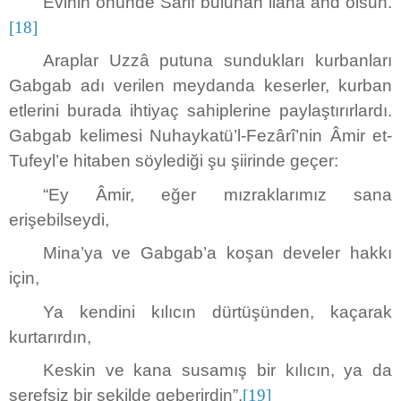
Evinin önünde Sarif bulunan ilaha and olsun.
[18]
Araplar Uzzâ putuna sundukları kurbanları
Gabgab adı verilen meydanda keserler, kurban
etlerini burada ihtiyaç sahiplerine paylaştırırlardı.
Gabgab kelimesi Nuhaykatü’l-Fezârî’nin Âmir et-
Tufeyl’e hitaben söylediği şu şiirinde geçer:
“Ey Âmir, eğer mızraklarımız sana
erişebilseydi,
Mina’ya ve Gabgab’a koşan develer hakkı
için,
Ya kendini kılıcın dürtüşünden, kaçarak
kurtarırdın,
Keskin ve kana susamış bir kılıcın, ya da
şerefsiz bir şekilde geberirdin”.
[19]