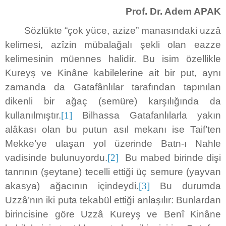
Prof. Dr. Adem APAK
Sözlükte “çok yüce, azize” manasındaki uzzâ
kelimesi, azîzin mübalağalı şekli olan eazze
kelimesinin müennes halidir. Bu isim özellikle
Kureyş ve Kinâne kabilelerine ait bir put, aynı
zamanda da Gatafânlılar tarafından tapınılan
dikenli bir ağaç (semüre) karşılığında da
kullanılmıştır.
[1]
Bilhassa Gatafanlılarla yakın
alâkası olan bu putun asıl mekanı ise Taif’ten
Mekke’ye ulaşan yol üzerinde Batn-ı Nahle
vadisinde bulunuyordu.
[2]
Bu mabed birinde dişi
tanrının (şeytane) tecelli ettiği üç semure (yayvan
akasya) ağacının içindeydi.
[3]
Bu durumda
Uzzâ’nın iki puta tekabül ettiği anlaşılır: Bunlardan
birincisine göre Uzzâ Kureyş ve Benî Kinâne