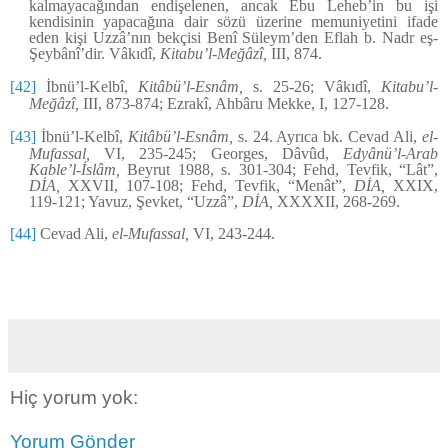
kalmayacağından endişelenen, ancak Ebu Leheb’in bu işi
kendisinin yapacağına dair sözü üzerine memuniyetini ifade
eden kişi Uzzâ’nın bekçisi Benî Süleym’den Eflah b. Nadr eş-
Şeybânî’dir. Vâkıdî,
Kitabu’l-Meğâzî,
III, 874.
[42]
İbnü’l-Kelbî,
Kitâbü’l-Esnâm,
s. 25-26; Vâkıdî,
Kitabu’l-
Meğâzî,
III, 873-874; Ezrakî, Ahbâru Mekke, I, 127-128.
[43]
İbnü’l-Kelbî,
Kitâbü’l-Esnâm,
s. 24. Ayrıca bk. Cevad Ali,
el-
Mufassal,
VI, 235-245; Georges, Dâvûd,
Edyânü’l-Arab
Kable’l-İslâm,
Beyrut 1988, s. 301-304; Fehd, Tevfik, “Lât”,
DİA,
XXVII, 107-108; Fehd, Tevfik, “Menât”,
DİA,
XXIX,
119-121; Yavuz, Şevket, “Uzzâ”,
DİA,
XXXXII, 268-269.
[44]
Cevad Ali,
el-Mufassal,
VI, 243-244.
Hiç yorum yok:
Yorum Gönder