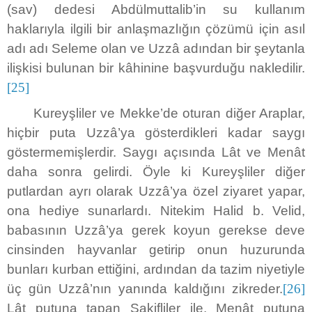
(sav) dedesi Abdülmuttalib’in su kullanım
haklarıyla ilgili bir anlaşmazlığın çözümü için asıl
adı adı Seleme olan ve Uzzâ adından bir şeytanla
ilişkisi bulunan bir kâhinine başvurduğu nakledilir.
[25]
Kureyşliler ve Mekke’de oturan diğer Araplar,
hiçbir puta Uzzâ’ya gösterdikleri kadar saygı
göstermemişlerdir. Saygı açısında Lât ve Menât
daha sonra gelirdi. Öyle ki Kureyşliler diğer
putlardan ayrı olarak Uzzâ’ya özel ziyaret yapar,
ona hediye sunarlardı. Nitekim Halid b. Velid,
babasının Uzzâ’ya gerek koyun gerekse deve
cinsinden hayvanlar getirip onun huzurunda
bunları kurban ettiğini, ardından da tazim niyetiyle
üç gün Uzzâ’nın yanında kaldığını zikreder.
[26]
Lât putuna tapan Sakifliler ile, Menât putuna