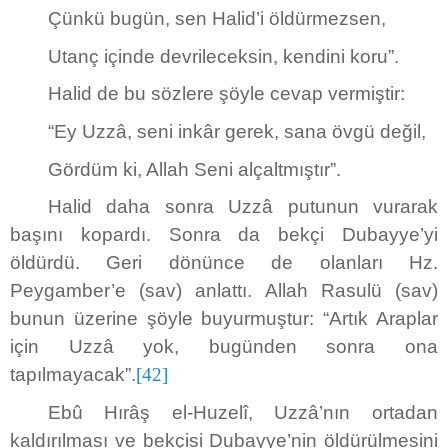
Çünkü bugün, sen Halid’i öldürmezsen,
Utanç içinde devrileceksin, kendini koru”.
Halid de bu sözlere şöyle cevap vermiştir:
“Ey Uzzâ, seni inkâr gerek, sana övgü değil,
Gördüm ki, Allah Seni alçaltmıştır”.
Halid daha sonra Uzzâ putunun vurarak
başını kopardı. Sonra da bekçi Dubayye’yi
öldürdü. Geri dönünce de olanları Hz.
Peygamber’e (sav) anlattı. Allah Rasulü (sav)
bunun üzerine şöyle buyurmuştur: “Artık Araplar
için Uzzâ yok, bugünden sonra ona
tapılmayacak”.
[42]
Ebû Hırâş el-Huzelî, Uzzâ’nın ortadan
kaldırılması ve bekçisi Dubayye’nin öldürülmesini