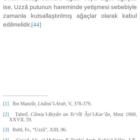
ise, Uzzâ putunun hareminde yetişmesi sebebiyle
zamanla kutsallaştırılmış ağaçlar olarak kabul
edilmelidir.
[44]
[1]
İbn Manzûr,
Lisânü’l-Arab,
V, 378-379.
[2]
Taberî,
Câmiu’l-Beyân an Te’vîli Âyi’l-Kur’ân,
Mısır 1968,
XXVII, 59.
[3]
Buhl, Fr., “Uzzâ”, XIII, 96.