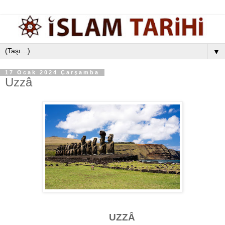
▼
17 Ocak 2024 Çarşamba
Uzzâ
UZZÂ