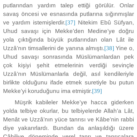
putlarından yardım talep ettiği görülür. Onlar
savaş öncesi ve esnasında putlarına sığınmışlar
ve yardım istemişlerdir.
[37]
Nitekim Ebû Süfyan,
Uhud savaşı için Mekke’den Medine’ye doğru
yola çıktığında büyük putlarından olan Lât ile
Uzzâ’nın timsallerini de yanına almıştı.
[38]
Yine o,
Uhud savaşı sonrasında Müslümanlardan pek
çok kişiyi şehit etmelerinin verdiği sevinçle
Uzzâ’nın Müslümanlarla değil, asıl kendileriyle
birlikte olduğunu ifade etmek suretiyle bu putun
Mekke’yi koruduğunu ima etmiştir.
[39]
Müşrik kabileler Mekke’ye hacca giderken
yolda telbiye okurlar, bu telbiyelerde Allah’a Lât,
Menât ve Uzzâ’nın yüce tanrısı ve Kâbe’nin rabbi
diye yakarırlardı. Bundan da anlaşıldığı üzere
Câhiliye döneminde yerel tanrı ve tanrıçalara