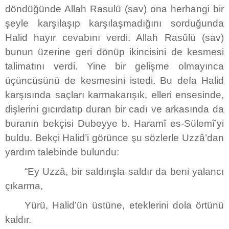
döndüğünde Allah Rasulü (sav) ona herhangi bir
şeyle karşılaşıp karşılaşmadığını sorduğunda
Halid hayır cevabını verdi. Allah Rasûlü (sav)
bunun üzerine geri dönüp ikincisini de kesmesi
talimatını verdi. Yine bir gelişme olmayınca
üçüncüsünü de kesmesini istedi. Bu defa Halid
karşısında saçları karmakarışık, elleri ensesinde,
dişlerini gıcırdatıp duran bir cadı ve arkasında da
buranın bekçisi Dubeyye b. Haramî es-Sülemî’yi
buldu. Bekçi Halid’i görünce şu sözlerle Uzzâ’dan
yardım talebinde bulundu:
“Ey Uzzâ, bir saldırışla saldır da beni yalancı
çıkarma,
Yürü, Halid’ün üstüne, eteklerini dola örtünü
kaldır.