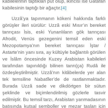
kabilelerinin taptıkları put olup, ikincisi ise Gatafan
kabilesinin taptığı bir ağaçtır.
[4]
Uzzâ’ya tapınmanın kökeni hakkında farklı
görüşler ileri sürülür: Uzzâ eski Mısır’ın bereket
tanrıçası İsis, eski Yunanlıların gök tanrıçası
Afrodit, Venüs gezegenini temsil eden eski
Mezopotamya’nın bereket tanrıçası İştar /
Astarte’nin yanı sıra, ay kültüyle bağlantılı görülen
ve İslâm öncesinde Kuzey Arabistan kabileleri
tarafından tapınıldığı bilinen tanrı(ça) Rudâ ile
özdeşleştirilmiştir. Uzzâ’nın kitâbelerde yer alan
tek temsiline Nabatîler’de de rastlanmaktadır.
Burada Uzzâ sade ve dikdörtgen bir sütun
şeklinde ve biçimlendirilmiş gözlerle tasvir
edilmiştir. Bu temsil tarzı, Arabistan yarımadasının
batısında kutsal semboller ve mezar taşları için