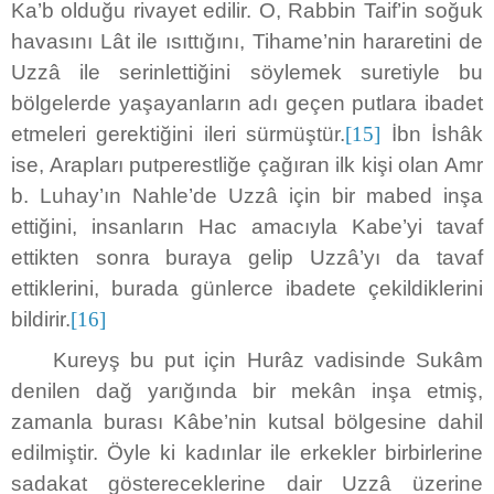
Ka’b olduğu rivayet edilir. O, Rabbin Taif’in soğuk
havasını Lât ile ısıttığını, Tihame’nin hararetini de
Uzzâ ile serinlettiğini söylemek suretiyle bu
bölgelerde yaşayanların adı geçen putlara ibadet
etmeleri gerektiğini ileri sürmüştür.
[15]
İbn İshâk
ise, Arapları putperestliğe çağıran ilk kişi olan Amr
b. Luhay’ın Nahle’de Uzzâ için bir mabed inşa
ettiğini, insanların Hac amacıyla Kabe’yi tavaf
ettikten sonra buraya gelip Uzzâ’yı da tavaf
ettiklerini, burada günlerce ibadete çekildiklerini
bildirir.
[16]
Kureyş bu put için Hurâz vadisinde Sukâm
denilen dağ yarığında bir mekân inşa etmiş,
zamanla burası Kâbe’nin kutsal bölgesine dahil
edilmiştir. Öyle ki kadınlar ile erkekler birbirlerine
sadakat göstereceklerine dair Uzzâ üzerine