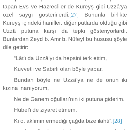
tapan Evs ve Hazrecliler de Kureyş gibi Uzzâ’ya
özel saygı gösterirlerdi.
[27]
Bununla birlikte
Kureyş içindeki hanifler, diğer putlarda olduğu gibi
Uzzâ putuna karşı da tepki gösteriyorlardı.
Bunlardan Zeyd b. Amr b. Nüfeyl bu hususu şöyle
dile getirir:
“Lât’ı da Uzzâ’yı da hepsini terk ettim,
Kuvvetli ve Sabırlı olan böyle yapar.
Bundan böyle ne Uzzâ’ya ne de onun iki
kızına inanıyorum,
Ne de Ganem oğulları’nın iki putuna giderim.
Hübel’i de ziyaret etmem,
Ki o, aklımın ermediği çağda bize ilahtı”.
[28]