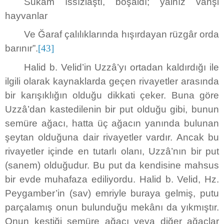
Sukâm ıssızlaştı, boşaldı; yalnız vahşi
hayvanlar
Ve Ğaraf çalılıklarında hışırdayan rüzgâr orda
barınır”.
[43]
Halid b. Velid’in Uzzâ’yı ortadan kaldırdığı ile
ilgili olarak kaynaklarda geçen rivayetler arasında
bir karışıklığın olduğu dikkati çeker. Buna göre
Uzzâ’dan kastedilenin bir put olduğu gibi, bunun
semüre ağacı, hatta üç ağacın yanında bulunan
şeytan olduğuna dair rivayetler vardır. Ancak bu
rivayetler içinde en tutarlı olanı, Uzzâ’nın bir put
(sanem) olduğudur. Bu put da kendisine mahsus
bir evde muhafaza ediliyordu. Halid b. Velid, Hz.
Peygamber’in (sav) emriyle buraya gelmiş, putu
parçalamış onun bulunduğu mekânı da yıkmıştır.
Onun kestiği semüre ağacı veya diğer ağaçlar