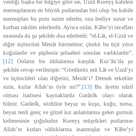
verdiği başka bir bilgiye göre ise, Uzzâ Kureyş kabilesi
mensuplarının en büyük putlarından biri olup bu kabile
mensupları bu putu tazim ederler, ona hediye sunar ve
kurban takdim ederlerdir. Ayrıca onlar, Kâbe’yi tavafları
sırasında da şu şekilde dua ederlerdi: “el-Lât, el-Uzzâ ve
diğer üçüncüsü Menât hürmetine; çünkü bu üçü yüce
kuğulardır ve şüphesiz şefaatleri umulan varlıklardır”.
[12]
Onların bu iddialarına karşılık Kur’ân’da şu
şekilde cevap verilmiştir: “Gördünüz mü Lât ve Uzzâ’yı
ve üçüncüleri olan diğerini, Menât’ı? Demek erkekler
sizin, kızlar Allah’ın öyle mi?”.
[13]
Bu âyetin nâzil
olması hadisesi kaynaklarda Garânîk olayı olarak
bilinir. Garânîk, sözlükte beyaz su kuşu, kuğu, turna,
beyaz tenli genç ve güzel kız anlamlarına gelen gurnuk
kelimesinin çoğuludur. Kureyş müşrikleri putlarının
Allah’ın kızları olduklarına inanmışlar ve Kâbe’yi