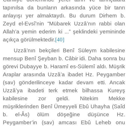
tapınılsa da bunların arkasında yüce bir tanrı
anlayışı yer almaktaydı. Bu durum Dirhem b.
Zeyd el-Evsî’nin “Mübarek Uzzâ’nın rabbi olan
Allah’a yemin ederim ki ...” şeklindeki yemininde
açıkça görülmektedir.
[40]
Uzzâ’nın bekçileri Benî Süleym kabilesine
mensup Benî Şeyban b. Câbir idi. Daha sonra bu
görevi Dubayye b. Haramî es-Sülemî aldı. Müşrik
Araplar arasında Uzzâ’a ibadet Hz. Peygamber
(sav) gönderilinceye kadar devam etti. Ancak
Uzzâ’ya ibadeti terk etmek bilhassa Kureyş
kabilesine zor geldi. Nitekim Mekke
müşriklerinden Benî Ümeyyeli Ebû Uhayha (Saîd
b. el-Âs) ölüm döşeğine düşünce Hz.
Peygamber’in (sav) amcası Ebû Leheb onu