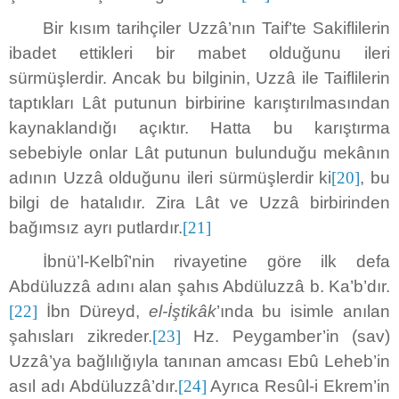
Bir kısım tarihçiler Uzzâ’nın Taif’te Sakiflilerin
ibadet ettikleri bir mabet olduğunu ileri
sürmüşlerdir. Ancak bu bilginin, Uzzâ ile Taiflilerin
taptıkları Lât putunun birbirine karıştırılmasından
kaynaklandığı açıktır. Hatta bu karıştırma
sebebiyle onlar Lât putunun bulunduğu mekânın
adının Uzzâ olduğunu ileri sürmüşlerdir ki
[20]
, bu
bilgi de hatalıdır. Zira Lât ve Uzzâ birbirinden
bağımsız ayrı putlardır.
[21]
İbnü’l-Kelbî’nin rivayetine göre ilk defa
Abdüluzzâ adını alan şahıs Abdüluzzâ b. Ka’b’dır.
[22]
İbn Düreyd,
el-İştikâk
’ında bu isimle anılan
şahısları zikreder.
[23]
Hz. Peygamber’in (sav)
Uzzâ’ya bağlılığıyla tanınan amcası Ebû Leheb’in
asıl adı Abdüluzzâ’dır.
[24]
Ayrıca Resûl-i Ekrem’in