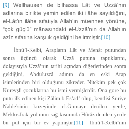
[9]
Wellhausen de bilhassa Lât ve Uzzâ’nın
adlarına birlikte yemin edilen iki ilâhe sayıldığını,
el-Lât’ın ilâhe sıfatıyla Allah’ın müennes yönüne,
“çok güçlü” mânasındaki el-Uzzâ’nın da Allah’ın
azîz sıfatına karşılık geldiğini belirtmiştir.
[10]
İbnü’l-Kelbî, Arapların Lât ve Menât putundan
sonra üçüncü olarak Uzzâ putuna taptıklarını,
dolayısıyla Uzzâ’nın tarihi açından diğerlerinden sonra
geldiğini, Abdüluzzâ adının da en eski Arap
isimlerinden biri olduğunu zikreder. Nitekim pek çok
Kureyşli çocuklarına bu ismi vermişlerdir. Ona göre bu
putu ilk edinen kişi Zâlim b.Es’ad’ olup, kendisi Suriye
Nahle’sinin kuzeyinde el-Ğumayr denilen yerde,
Mekke-Irak yolunun sağ kısmında Hûrâz denilen yerde
bu put için bir ev yapmıştır.
[11]
İbnü’l-Kelbî’nin