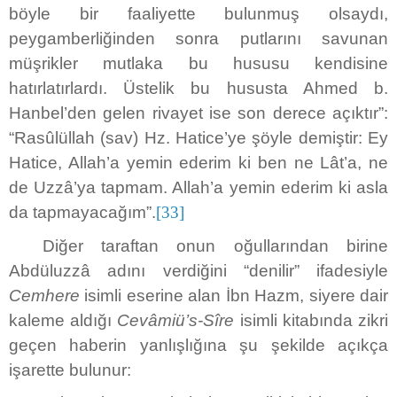
böyle bir faaliyette bulunmuş olsaydı,
peygamberliğinden sonra putlarını savunan
müşrikler mutlaka bu hususu kendisine
hatırlatırlardı. Üstelik bu hususta Ahmed b.
Hanbel’den gelen rivayet ise son derece açıktır”:
“Rasûlüllah (sav) Hz. Hatice’ye şöyle demiştir: Ey
Hatice, Allah’a yemin ederim ki ben ne Lât’a, ne
de Uzzâ’ya tapmam. Allah’a yemin ederim ki asla
da tapmayacağım”.
[33]
Diğer taraftan onun oğullarından birine
Abdüluzzâ adını verdiğini “denilir” ifadesiyle
Cemhere
isimli eserine alan İbn Hazm, siyere dair
kaleme aldığı
Cevâmiü’s-Sîre
isimli kitabında zikri
geçen haberin yanlışlığına şu şekilde açıkça
işarette bulunur: