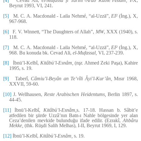
[4]
Cevad Ali,
el-Mufassa fî Tarihi’-Arab Kable’l-İslâm,
I-X,
Beyrut 1993, VI, 241.
[5]
M. C. A. Macdonald - Laila Nehmé, “al-Uzzā”,
EI²
(İng.), X,
967-968.
[6]
F. V. Winnett, “The Daughters of Allah”,
MW
, XXX (1940), s.
118.
[7]
M. C. A. Macdonald - Laila Nehmé, “al-Uzzā”,
EI²
(İng.), X,
968. Bu konuda bk. Cevad Ali,
el-Mufassal,
VI, 237-239.
[8]
İbnü’l-Kelbî,
Kitâbü’l-Esnâm,
(nşr. Ahmed Zeki Paşa), Kahire
1995, s. 19.
[9]
Taberî,
Câmiu’l-Beyân an Te’vîli Âyi’l-Kur’ân,
Mısır 1968,
XXVII, 59-60.
[10]
J. Wellhausen,
Reste Arabischen Heidentums,
Berlin 1897, s.
44-45.
[11]
İbnü’l-Kelbî,
Kitâbü’l-Esnâm,
s. 17-18. Hassan b. Sâbit’e
atfedilen bir şiirde Uzzâ’nın Batn-ı Nahle bölgesinde yer alan
Ceza’denilen mevkide bulunduğu ifade edilir. (Ezrakî,
Ahbâru
Mekke,
(thk. Rüşdi Salih Melhas), I-II, Beyrut 1969, I, 129.
[12]
İbnü’l-Kelbî,
Kitâbü’l-Esnâm,
s. 19.