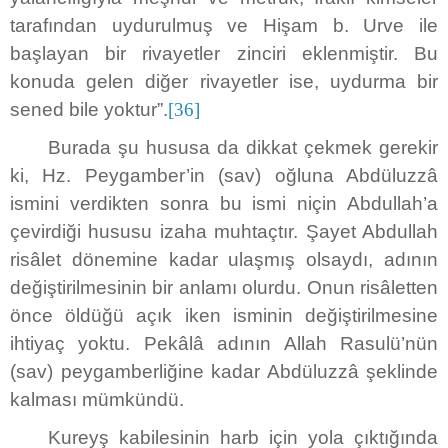
tarafından uydurulmuş ve Hişam b. Urve ile
başlayan bir rivayetler zinciri eklenmiştir. Bu
konuda gelen diğer rivayetler ise, uydurma bir
sened bile yoktur”.
[36]
Burada şu hususa da dikkat çekmek gerekir
ki, Hz. Peygamber’in (sav) oğluna Abdüluzzâ
ismini verdikten sonra bu ismi niçin Abdullah’a
çevirdiği hususu izaha muhtaçtır. Şayet Abdullah
risâlet dönemine kadar ulaşmış olsaydı, adının
değiştirilmesinin bir anlamı olurdu. Onun risâletten
önce öldüğü açık iken isminin değiştirilmesine
ihtiyaç yoktu. Pekâlâ adının Allah Rasulü’nün
(sav) peygamberliğine kadar Abdüluzzâ şeklinde
kalması mümkündü.
Kureyş kabilesinin harb için yola çıktığında