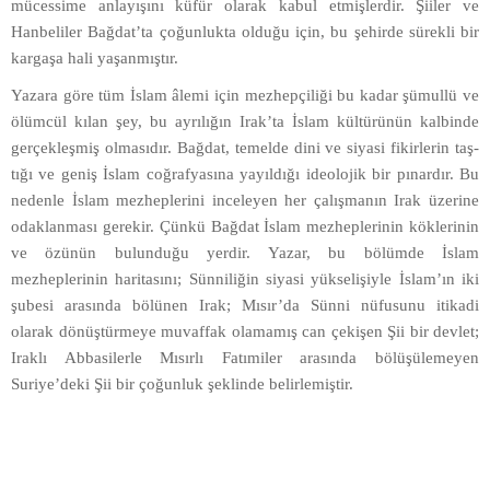
mücessime anlayışını küfür olarak kabul etmişlerdir. Şiiler ve
Hanbeliler Bağdat’ta çoğunlukta olduğu için, bu şehirde sürekli bir
kargaşa hali yaşanmıştır.
Yazara göre tüm İslam âlemi için mezhepçiliği bu kadar şümullü ve
ölümcül kılan şey, bu ayrılığın Irak’ta İslam kültürünün kalbinde
gerçekleşmiş olmasıdır. Bağdat, temelde dini ve siyasi fikirlerin taş-
tığı ve geniş İslam coğrafyasına yayıldığı ideolojik bir pınardır. Bu
nedenle İslam mezheplerini inceleyen her çalışmanın Irak üzerine
odaklanması gerekir. Çünkü Bağdat İslam mezheplerinin köklerinin
ve özünün bulunduğu yerdir. Yazar, bu bölümde İslam
mezheplerinin haritasını; Sünniliğin siyasi yükselişiyle İslam’ın iki
şubesi arasında bölünen Irak; Mısır’da Sünni nüfusunu itikadi
olarak dönüştürmeye muvaffak olamamış can çekişen Şii bir devlet;
Iraklı Abbasilerle Mısırlı Fatımiler arasında bölüşülemeyen
Suriye’deki Şii bir çoğunluk şeklinde belirlemiştir.