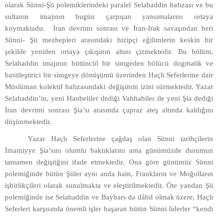
olarak Sünni-Şii polemiklerindeki paralel Selahaddin hafızası ve bu
sultanın imajının bugün çarpışan yansımalarını ortaya
koymaktadır. İran devrimi sonrası ve İran-Irak savaşından beri
Sünni- Şii mezhepleri arasındaki hizipçi eğilimlerin keskin bir
şekilde yeniden ortaya çıkışının altını çizmektedir. Bu bölüm,
Selahaddin imajının bütüncül bir simgeden bölücü dogmatik ve
basitleştirici bir simgeye dönüşümü üzerinden Haçlı Seferlerine dair
Müslüman kolektif hafızasındaki değişimin izini sürmektedir. Yazar
Selahaddin’in, yeni Hanbeliler dediği Vahhabiler ile yeni Şia dediği
İran devrimi sonrası Şia’sı arasında çapraz ateş altında kaldığını
düşünmektedir.
Yazar Haçlı Seferlerine çağdaş olan Sünni tarihçilerin
İmamiyye Şia’sını olumlu baktıklarını ama günümüzde durumun
tamamen değiştiğini ifade etmektedir. Ona göre günümüz Sünni
polemiğinde bütün Şiiler aynı anda hain, Frankların ve Moğolların
işbirlikçileri olarak sunulmakta ve eleştirilmektedir. Öte yandan Şii
polemiğinde ise Selahaddin ve Baybars da dâhil olmak üzere, Haçlı
Seferleri karşısında önemli işler başaran bütün Sünni liderler “kendi