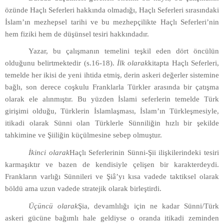
özünde Haçlı Seferleri hakkında olmadığı, Haçlı Seferleri sırasındaki
İslam’ın mezhepsel tarihi ve bu mezhepçilikte Haçlı Seferleri’nin
hem fiziki hem de düşünsel tesiri hakkındadır.
Yazar, bu çalışmanın temelini teşkil eden dört öncülün
olduğunu belirtmektedir (s.16-18).
İlk olarak
kitapta Haçlı Seferleri,
temelde her ikisi de yeni ihtida etmiş, derin askeri değerler sistemine
bağlı, son derece coşkulu Franklarla Türkler arasında bir çatışma
olarak ele alınmıştır. Bu yüzden İslami seferlerin temelde Türk
girişimi olduğu, Türklerin İslamlaşması, İslam’ın Türkleşmesiyle,
itikadi olarak Sünni olan Türklerle Sünniliğin hızlı bir şekilde
tahkimine ve Şiiliğin küçülmesine sebep olmuştur.
İkinci olarak
Haçlı Seferlerinin Sünni-Şii ilişkilerindeki tesiri
karmaşıktır ve bazen de kendisiyle çelişen bir karakterdeydi.
Frankların varlığı Sünnileri ve Şiâ’yı kısa vadede taktiksel olarak
böldü ama uzun vadede stratejik olarak birleştirdi.
Üçüncü olarak
Şia, devamlılığı için ne kadar Sünni/Türk
askeri gücüne bağımlı hale geldiyse o oranda itikadi zeminden