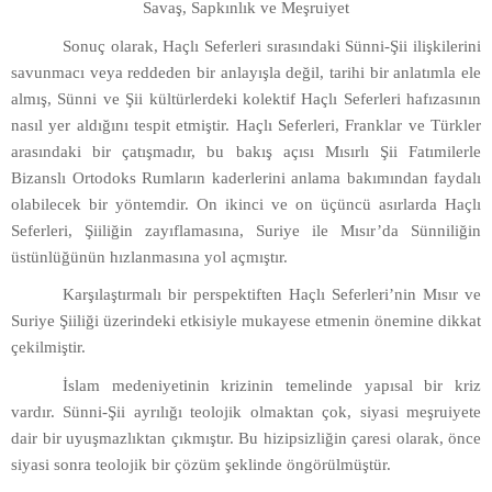
Savaş, Sapkınlık ve Meşruiyet
Sonuç olarak, Haçlı Seferleri sırasındaki Sünni-Şii ilişkilerini
savunmacı veya reddeden bir anlayışla değil, tarihi bir anlatımla ele
almış, Sünni ve Şii kültürlerdeki kolektif Haçlı Seferleri hafızasının
nasıl yer aldığını tespit etmiştir. Haçlı Seferleri, Franklar ve Türkler
arasındaki bir çatışmadır, bu bakış açısı Mısırlı Şii Fatımilerle
Bizanslı Ortodoks Rumların kaderlerini anlama bakımından faydalı
olabilecek bir yöntemdir. On ikinci ve on üçüncü asırlarda Haçlı
Seferleri, Şiiliğin zayıflamasına, Suriye ile Mısır’da Sünniliğin
üstünlüğünün hızlanmasına yol açmıştır.
Karşılaştırmalı bir perspektiften Haçlı Seferleri’nin Mısır ve
Suriye Şiiliği üzerindeki etkisiyle mukayese etmenin önemine dikkat
çekilmiştir.
İslam medeniyetinin krizinin temelinde yapısal bir kriz
vardır. Sünni-Şii ayrılığı teolojik olmaktan çok, siyasi meşruiyete
dair bir uyuşmazlıktan çıkmıştır. Bu hizipsizliğin çaresi olarak, önce
siyasi sonra teolojik bir çözüm şeklinde öngörülmüştür.