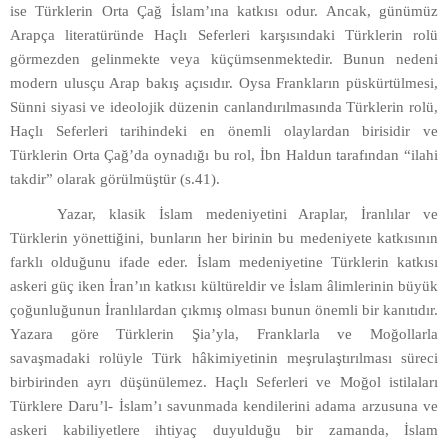
ise Türklerin Orta Çağ İslam’ına katkısı odur. Ancak, günümüz
Arapça literatüründe Haçlı Seferleri karşısındaki Türklerin rolü
görmezden gelinmekte veya küçümsenmektedir. Bunun nedeni
modern ulusçu Arap bakış açısıdır. Oysa Frankların püskürtülmesi,
Sünni siyasi ve ideolojik düzenin canlandırılmasında Türklerin rolü,
Haçlı Seferleri tarihindeki en önemli olaylardan birisidir ve
Türklerin Orta Çağ’da oynadığı bu rol, İbn Haldun tarafından “ilahi
takdir” olarak görülmüştür (s.41).
Yazar, klasik İslam medeniyetini Araplar, İranlılar ve
Türklerin yönettiğini, bunların her birinin bu medeniyete katkısının
farklı olduğunu ifade eder. İslam medeniyetine Türklerin katkısı
askeri güç iken İran’ın katkısı kültüreldir ve İslam âlimlerinin büyük
çoğunluğunun İranlılardan çıkmış olması bunun önemli bir kanıtıdır.
Yazara göre Türklerin Şia’yla, Franklarla ve Moğollarla
savaşmadaki rolüyle Türk hâkimiyetinin meşrulaştırılması süreci
birbirinden ayrı düşünülemez. Haçlı Seferleri ve Moğol istilaları
Türklere Daru’l- İslam’ı savunmada kendilerini adama arzusuna ve
askeri kabiliyetlere ihtiyaç duyulduğu bir zamanda, İslam