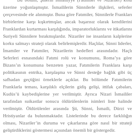
üzerine yoğunlaşmıştır. İsmaililerin Sünnilerle ilişkileri, seferler
çerçevesinde ele alınmıştır. Buna göre Fatımiler, Sünnilerle Frankları
birbirlerine karşı kışkırtmışlar, ancak başarısız olarak kendilerini
Franklardan kurtarması karşılığında, imparatorluklarını ve itikatlarını
Suriyeli Sünnilere bırakmışlardır. Nizariler ise insanların kalplerine
korku salmayı strateji olarak belirlemişlerdir. Haçlılar, Sünni liderler,
İmamiler ve Fatımiler, Nizarilerin hedefleri arasındadır. Haçlı
Seferleri esnasındaki Fatımi rolü ve konumunu, Roma’ya göre
Bizans’ın konumuna benzeten yazar, Fatımilerin Franklara karşı
politikasının entrika, karşılaşma ve Sünni desteğe bağlık gibi üç
safhadan geçtiğini örneklerle açıklar. Bu bölümde Fatımilerin
Franklarla teması, karşılıklı elçilerin gidiş gelişi, ittifak çabaları,
Kudüs’ü kaybedişlerine yer verilmiştir. Ayrıca Nizari İsmaililer
tarafından suikastlar sonucu öldürülenlerin isimleri liste halinde
verilmiştir. Öldürülenler arasında Şii, Sünni, İsmaili, Dürzi ve
Hristiyanlar da bulunmaktadır. Listelerinde bu derece farklılığın
olması, Nizariler’in duruma ve çıkarlarına göre nasıl bir strateji
geliştirdiklerini göstermesi açısından önemli bir göstergedir.