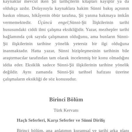
kaynaklar mevcut iken Şii tarihçilerin kitapları kayıptır ya da
oldukça azdır. Dolayısıyla kaynaklara hakim Sünni bakış açısının
baskın olması, hikâyenin öbür tarafına, Şii yanına bakmaya imkân
vermemektedir.
Üçüncü engel,
Sünni-Şii İlişkilerinin tarihi
hususundaki ciddi ilmi çalışma eksikliğidir. Yazar, mezhepler tarihi
bağlamında çok sayıda çalışmanın olduğunu, ama bunların Sünni-
Şii ilişkilerinin tarihine yönelik yetersiz bir ilgi olduğuna
inanmaktadır. Hatta yazar, Sünni hizipleşmesinin tarihinin bile
araştırmacılar tarafından tam olarak incelenmiş bir konu olmadığını
iddia eder. Eksiklik sadece Sünni-Şii ilişkilerinin tarihine yönelik
değildir. Aynı zamanda Sünni-Şii tarihsel hafızası üzerine
çalışmaların eksikliği de söz konusudur.
Birinci Bölüm
Türk Kervanı
Haçlı Seferleri, Karşı Seferler ve Sünni Diriliş
Birinci bölüm, ana anlatımın kuramsal ve tarihi arka planı