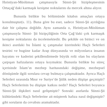
Hıristiyan-Müslüman çatışmasıyla Sünni-Şii hizipleşmesinin
Ortaçağ’daki karmaşık kesişme noktalarını da mercek altına alıyor.
Bununla birlikte bu bölümünde kitabın amaçları ortaya
konulmuştur(s. 11). Buna göre bu eser, sadece Sünni-Şii ayrılığına
dair bir çalışma değildir. Aynı zamanda o, Hıristiyan-Müslüman
çatışmasıyla Sünni- Şii hizipçiliğinin Orta Çağ’daki çok karmaşık
kesişme noktalarını da incelemektedir. Bu şekilde on birinci ve on
ikinci asırdaki bu İslami iç çatışmalar üzerindeki Haçlı Seferleri
tesirini ve bugüne kadar Arap dünyasında ve milyonlarca insanın
hayatını ve kaderini şekillendirmede büyük rolü olan bu olayların
çarpışan hafızalarını ortaya koymaktır. Bununla birlikte bu süreç
içerisinde İslam’ın mezhep haritasındaki değişime, mezhepsel
dönüşümle ilgili sorulara cevap bulmaya çalışmaktadır. Ayrıca Haçlı
Seferleri sırasında Mısır ve Suriye’de Şiilik neden düşüşe geçmiştir?
Haçlı Seferlerinin bu düşüşte katkısı nedir? Haçlı Seferleri boyunca
Sünni-Şii ilişkileri nasıl gelişmiştir? Sonraki asırlarda Sünni-Şii
kültüründeki Haçlı Seferlerine ait müşterek hafıza nasıl değişmiştir?
gibi soruların da cevabını aramaktadır.