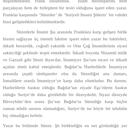
düşünmektedir. Frank unsurunun, İslam mezheplerini hem
parçalayan hem de birleştiren bir tesiri olduğuna işaret eden yazar,
Franklar karşısında ‘Sünniler’ ile ‘Suriyeli İmami Şiilerin’ bir vahdet
hissi geliştirdikleri belirtilmektedir.
Sünnilerle İmami Şia arasında Franklara karşı gelişen birlik
hissini sağlayan üç önemli faktöre işaret eden yazar bu faktörleri,
itikadi benzerlik, coğrafi yakınlık ve Orta Çağ İmamilerinin siyasi
sakinciliği şeklinde tespit etmektedir. İtikadi boyutta Nizamül mülk
ve Gazzali gibi Sünni ihyacılar, İmamiyye Şia’sını siyasi ve itikadi
açıdan ılımlı kabul etmişlerdir. Bağdat’ta Hanbelilerle İmamiyye
arasında çeşitli sürtüşmeler olsa da Sünniliğin ana damarı,
İsmaililere oranla İmamiyye’ye karşı daha olumludur. Bu durum,
Hanbelilerin baskın olduğu Bağdat’tan ziyade Eşa’rilerin baskın
olduğu Suriye’de daha görülebilir bir düzeydedir. Siyasi düzeyde
Büveyhiler’den sonra Şia’nın Bağdat’ta Sünniliğe karşı hiçbir
zaman tehdit unsuru olamadığını, Suriye’de ise böyle bir tehdidin
hiç olmadığını belirtir.
Yazar bu bölümde Sünni- Şii birlikteliğin en net göründüğü yer