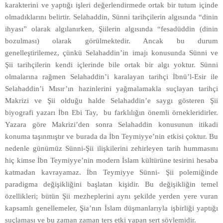
karakterini ve yaptığı işleri değerlendirmede ortak bir tutum içinde
olmadıklarını belirtir. Selahaddin, Sünni tarihçilerin algısında “dinin
ihyası” olarak algılanırken, Şiilerin algısında “fesadüddin (dinin
bozulması) olarak görülmektedir. Ancak bu durum
genelleştirilemez, çünkü Selahaddin’in imajı konusunda Sünni ve
Şii tarihçilerin kendi içlerinde bile ortak bir algı yoktur. Sünni
olmalarına rağmen Selahaddin’i karalayan tarihçi İbnü’l-Esir ile
Selahaddin’i Mısır’ın hazinlerini yağmalamakla suçlayan tarihçi
Makrizi ve Şii olduğu halde Selahaddin’e saygı gösteren Şii
biyografi yazarı İbn Ebi Tay, bu farklılığın önemli örnekleridirler.
Yazara göre Makrizi’den sonra Selahaddin konusunun itikadi
konuma taşınmıştır ve burada da İbn Teymiyye’nin etkisi çoktur. Bu
nedenle günümüz Sünni-Şii ilişkilerini zehirleyen tarih hummasını
hiç kimse İbn Teymiyye’nin modern İslam kültürüne tesirini hesaba
katmadan kavrayamaz. İbn Teymiyye Sünni- Şii polemiğinde
paradigma değişikliğini başlatan kişidir. Bu değişikliğin temel
özellikleri; bütün Şii mezheplerini aynı şekilde yerden yere vuran
kapsamlı genellemeler, Şia’nın İslam düşmanlarıyla işbirliği yaptığı
suçlaması ve bu zaman zaman ters etki yapan sert söylemidir.