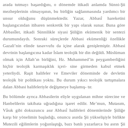
arada tutmayı başardığını, o dönemde itikadi anlamda Sünni-Şii
mezheplerinin olmayışının, bu birliğin sağlanmasında yardımcı bir
unsur olduğunu düşünmektedir. Yazar, Abbasî hareketini
başlangıcından itibaren senkretik bir yapı olarak sunar. Buna göre
Abbasîler, itikadi Sünnilikle siyasi Şiiliğin ekümenik bir sentezi
durumundaydı. Sonraki süreçlerde Abbasi ekümenliği özellikle
Gazali’nin elinde tasavvufu da içine alarak genişlemiştir. Abbasi
devrinin başlangıcına kadar İslam teolojik bir din değildi. Müslüman
olmak için Allah’ın birliğini, Hz. Muhammed’in peygamberliğini
hiçbir teolojik karmaşıklık içeri- sine girmeden kabul etmek
yeterliydi. Raşit halifeler ve Emeviler döneminde de devletin
teolojik bir politikası yoktu. Bu durum yıkıcı teolojik tartışmalara
dalan Abbasi halifeleriyle değişmeye başlamış- tır.
Bu bölümde ayrıca Abbasilerin eliyle uygulanan mihne sürecine ve
Hanbelilerin takibata uğradığına işaret edilir. Me’mun, Mutasım,
Vâsık gibi dokuzuncu asır Abbasî halifeleri dönemlerinde Şiiliğe
karşı bir yönelimin başladığı, onuncu asırda Şii yükselişiyle birlikte
Mutezili eğilimlerin yoğunlaştığı, bazı batılı yazarlarca bu asrın Şii