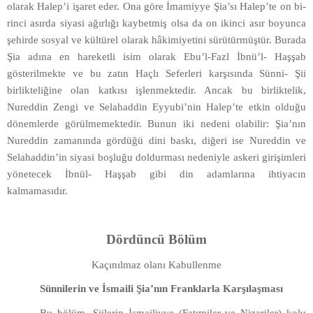
olarak Halep’i işaret eder. Ona göre İmamiyye Şia’sı Halep’te on bi-
rinci asırda siyasi ağırlığı kaybetmiş olsa da on ikinci asır boyunca
şehirde sosyal ve kültürel olarak hâkimiyetini sürütürmüştür. Burada
Şia adına en hareketli isim olarak Ebu’l-Fazl İbnü’l- Haşşab
gösterilmekte ve bu zatın Haçlı Seferleri karşısında Sünni- Şii
birlikteliğine olan katkısı işlenmektedir. Ancak bu birliktelik,
Nureddin Zengi ve Selahaddin Eyyubi’nin Halep’te etkin olduğu
dönemlerde görülmemektedir. Bunun iki nedeni olabilir: Şia’nın
Nureddin zamanında gördüğü dini baskı, diğeri ise Nureddin ve
Selahaddin’in siyasi boşluğu doldurması nedeniyle askeri girişimleri
yönetecek İbnül- Haşşab gibi din adamlarına ihtiyacın
kalmamasıdır.
Dördüncü Bölüm
Kaçınılmaz olanı Kabullenme
Sünnilerin ve İsmaili Şia’nın Franklarla Karşılaşması
Bu bölüm, Şiilerin İsmailiyye (Fatımiler ve Nizariler) kolu