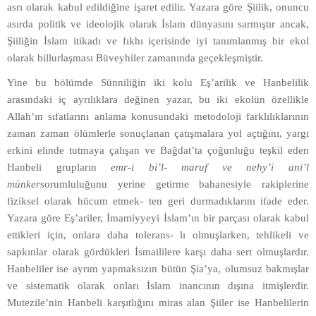
asrı olarak kabul edildiğine işaret edilir. Yazara göre Şiilik, onuncu
asırda politik ve ideolojik olarak İslam dünyasını sarmıştır ancak,
Şiiliğin İslam itikadı ve fıkhı içerisinde iyi tanımlanmış bir ekol
olarak billurlaşması Büveyhiler zamanında geçekleşmiştir.
Yine bu bölümde Sünniliğin iki kolu Eş’arilik ve Hanbelilik
arasındaki iç ayrılıklara değinen yazar, bu iki ekolün özellikle
Allah’ın sıfatlarını anlama konusundaki metodoloji farklılıklarının
zaman zaman ölümlerle sonuçlanan çatışmalara yol açtığını, yargı
erkini elinde tutmaya çalışan ve Bağdat’ta çoğunluğu teşkil eden
Hanbeli grupların
emr-i bi’l- maruf ve nehy’i ani’l
münker
sorumluluğunu yerine getirme bahanesiyle rakiplerine
fiziksel olarak hücum etmek- ten geri durmadıklarını ifade eder.
Yazara göre Eş’ariler, İmamiyyeyi İslam’ın bir parçası olarak kabul
ettikleri için, onlara daha tolerans- lı olmuşlarken, tehlikeli ve
sapkınlar olarak gördükleri İsmaililere karşı daha sert olmuşlardır.
Hanbeliler ise ayrım yapmaksızın bütün Şia’ya, olumsuz bakmışlar
ve sistematik olarak onları İslam inancının dışına itmişlerdir.
Mutezile’nin Hanbeli karşıtlığını miras alan Şiiler ise Hanbelilerin