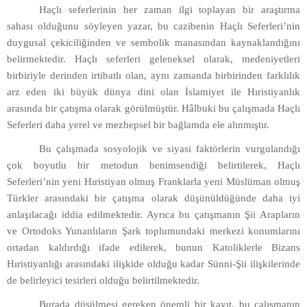
Haçlı seferlerinin her zaman ilgi toplayan bir araştırma
sahası olduğunu söyleyen yazar, bu cazibenin Haçlı Seferleri’nin
duygusal çekiciliğinden ve sembolik manasından kaynaklandığını
belirmektedir. Haçlı seferleri geleneksel olarak, medeniyetleri
birbiriyle derinden irtibatlı olan, aynı zamanda birbirinden farklılık
arz eden iki büyük dünya dini olan İslamiyet ile Hıristiyanlık
arasında bir çatışma olarak görülmüştür. Hâlbuki bu çalışmada Haçlı
Seferleri daha yerel ve mezhepsel bir bağlamda ele alınmıştır.
Bu çalışmada sosyolojik ve siyasi faktörlerin vurgulandığı
çok boyutlu bir metodun benimsendiği belirtilerek, Haçlı
Seferleri’nin yeni Hıristiyan olmuş Franklarla yeni Müslüman olmuş
Türkler arasındaki bir çatışma olarak düşünüldüğünde daha iyi
anlaşılacağı iddia edilmektedir. Ayrıca bu çatışmanın Şii Arapların
ve Ortodoks Yunanlıların Şark toplumundaki merkezi konumlarını
ortadan kaldırdığı ifade edilerek, bunun Katoliklerle Bizans
Hıristiyanlığı arasındaki ilişkide olduğu kadar Sünni-Şii ilişkilerinde
de belirleyici tesirleri olduğu belirtilmektedir.
Burada düşülmesi gereken önemli bir kayıt, bu çalışmanın