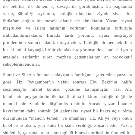
ilk belirtisi, ilk dönem iç savaşlarda görülmüştür. Bu bağlamda
yazar, Sünni-Şii ayrımını, teolojik olmaktan ziyade siyasi bir
ihtilaftan doğan bir mesele olarak ele almaktadır. Yazar “siyasi
meşruiyet ve İslam tarihinin yorumu” konularını birbiriyle
irtibatlandırmaktadır. Burada tarih yorumu, siyasi meşruiyet
probleminin sonucu olarak ortaya çıkar. Teolojik bir perspektiften
bu iki ihtilaf kaynağı, birbiriyle alakasız görünse de aslında iki grup
arasında asırlardır süren mezhep çatışmalarının en provokatif
sebeplerindendirler.
Sünni ve Şiilerin İmamet anlayışının farklığına işaret eden yaza- ra
göre, Hz. Peygamber’in vefatı sonrası Ebu Bekir’in halife
seçilmesiyle hilafet konusu çözüme kavuşmuştur. Hz. Ali,
kendisinin peygamberin ilk halefi olma hakkını teolojik değil de
mantıki bir zeminde düşünmüş olabilir. Ancak yazar İmamet
kavramının daha sonraki Şii gelenekte siyasi bir bakış açısı olma
durumundan “inancın temeli” ve imamlara, Hz. Ali’ye veya onun
haleflerine olsun, yarı kutsi bir statü verildiğine işaret eder. Yazar,
şiddetli iç çatışmalardan sonra güçlü Emevi otoritesinin ümmeti bir