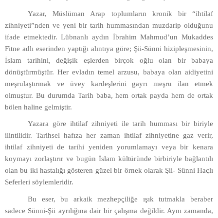
Yazar, Müslüman Arap toplumların kronik bir “ihtilaf
zihniyeti”nden ve yeni bir tarih hummasından muzdarip olduğunu
ifade etmektedir. Lübnanlı aydın İbrahim Mahmud’un Mukaddes
Fitne adlı eserinden yaptığı alıntıya göre; Şii-Sünni hizipleşmesinin,
İslam tarihini, değişik eşlerden birçok oğlu olan bir babaya
dönüştürmüştür. Her evladın temel arzusu, babaya olan aidiyetini
meşrulaştırmak ve üvey kardeşlerini gayrı meşru ilan etmek
olmuştur. Bu durumda Tarih baba, hem ortak payda hem de ortak
bölen haline gelmiştir.
Yazara göre ihtilaf zihniyeti ile tarih humması bir biriyle
ilintilidir. Tarihsel hafıza her zaman ihtilaf zihniyetine gaz verir,
ihtilaf zihniyeti de tarihi yeniden yorumlamayı veya bir kenara
koymayı zorlaştırır ve bugün İslam kültüründe birbiriyle bağlantılı
olan bu iki hastalığı gösteren güzel bir örnek olarak Şii- Sünni Haçlı
Seferleri söylemleridir.
Bu eser, bu arkaik mezhepçiliğe ışık tutmakla beraber
sadece Sünni-Şii ayrılığına dair bir çalışma değildir. Aynı zamanda,