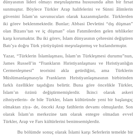
dünyasının lideri olmayı meşrulaştırma hususunda altın bir fırsat
sunmuştur. Böylece Türkler Arap halifelerini ve Sünni âlimlerin
güvenini İslam’ın savunucuları olarak kazanmışlardır. Türklerden
iki görev beklenmektedir. Bunlar; Abbasi Devletini “dış düşman”
olan Bizans’tan ve iç düşman” olan Fatımilerden gelen tehlikeler
karşı korumaktır. Bu iki görev, İslam dünyasının çehresini değiştiren
Batı’ya doğru Türk yürüyüşünü meşrulaştırmış ve hızlandırmıştır.
Yazar, “Türklerin İslamlaşması, İslam’ın Türkleşmesi durumu”nun,
James Russell’in “Frankların Hıristiyanlaşması ve Hıristiyanlığın
Cermenleşmesi” teorisini akla getirdiğini, ama Türklerin
Müslümanlaşmasıyla Frankların Hıristiyanlaşmasının birbirinden
farklı özellikler taşıdığını belirtir. Buna göre öncelikle Türkler,
İslam’ın özünü değiştirmemişlerdir. İkinci olarak askeri
zihniyetlerin- de bile Türkler, İslam kültüründe yeni bir başlangıç
olmaktan ziya- de, önceki Arap fatihlerin devamı olmuşlardır. Son
olarak İslam’ın merkezine tam olarak entegre olmadan evvel
Türkler, Arap ve Fars kültürlerini benimsemişlerdir.
Bu bölümde sonuç olarak İslami karşı Seferlerin temelde bir