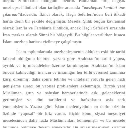
birçok zorlukların olduğunu belirtir. Bunlardan biri, değişik
mezhepsel ilintileri olan tarihçiler arasında
“mezhepsel kendini öne
çıkarma”
ifadesidir. İkinci olarak, Haçlı Seferleri’nden beri itikadi
harita derin bir şekilde değişmiştir. Mesela, Şiilik bugün kavramsal
olarak İran’la ve Farslılarla ilintilidir, ancak Haçlı Seferleri sırasında
İran merkez olarak Sünni bir bölgeydi. Bu bilgiler verilirken kısaca
İslam mezhep haritası çizilmeye çalışılmıştır.
İslam toplumlarında mezhepleşmenin oldukça eski bir tarihi
kökeni olduğunu belirten yazara göre Arabistan’ın tarihi yapısı,
ayrılık ve iç mücadeleler üzerine kurulmuştur. Arabistan’ın İslam
öncesi kabileciliği, inancın ve insanlığın her türlü evrensel tanımına
karşı direnmiş, daha sonra fetihler ve ihtidalar yoluyla gelen hızlı
genişleme süreci bu yapısal problemlere eklenmiştir. Birçok yeni
Müslüman grup ve şahıslar beraberlerinde eski geleneklerini
getirmişler ve dini tarihlerini ve hafızalarını asla terk
etmemişlerdir. Yazara göre İslam medeniyetinin en derin krizinin
özünde “yapısal” bir kriz vardır. Hiçbir konu, siyasi meşruiyet
meselesinden daha fazla Müslümanları bölmemiştir ve bu mesele
bugünde bölmeye devam etmektedir. Bu siyasi meşruiyet krizinin