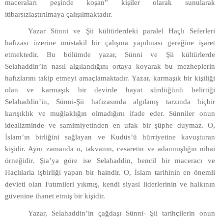
maceraları peşinde koşan” kişiler olarak sunularak
itibarsızlaştırılmaya çalışılmaktadır.
Yazar Sünni ve Şii kültürlerdeki paralel Haçlı Seferleri
hafızası üzerine müstakil bir çalışma yapılması gereğine işaret
etmektedir. Bu bölümde yazar, Sünni ve Şii kültürlerde
Selahaddin’in nasıl algılandığını ortaya koyarak bu mezheplerin
hafızlarını takip etmeyi amaçlamaktadır. Yazar, karmaşık bir kişiliği
olan ve karmaşık bir devirde hayat sürdüğünü belirtiği
Selahaddin’in, Sünni-Şii hafızasında algılanış tarzında hiçbir
karışıklık ve muğlaklığın olmadığını ifade eder. Sünniler onun
idealizminde ve samimiyetinden en ufak bir şüphe duymaz. O,
İslam’ın birliğini sağlayan ve Kudüs’ü hürriyetine kavuşturan
kişidir. Aynı zamanda o, takvanın, cesaretin ve adanmışlığın nihai
örneğidir. Şia’ya göre ise Selahaddin, bencil bir maceracı ve
Haçlılarla işbirliği yapan bir haindir. O, İslam tarihinin en önemli
devleti olan Fatımileri yıkmış, kendi siyasi liderlerinin ve halkının
güvenine ihanet etmiş bir kişidir.
Yazar, Selahaddin’in çağdaşı Sünni- Şii tarihçilerin onun