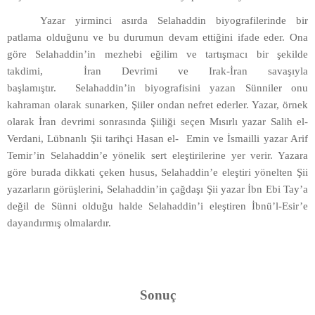
Yazar yirminci asırda Selahaddin biyografilerinde bir
patlama olduğunu ve bu durumun devam ettiğini ifade eder. Ona
göre Selahaddin’in mezhebi eğilim ve tartışmacı bir şekilde
takdimi, İran Devrimi ve Irak-İran savaşıyla
başlamıştır. Selahaddin’in biyografisini yazan Sünniler onu
kahraman olarak sunarken, Şiiler ondan nefret ederler. Yazar, örnek
olarak İran devrimi sonrasında Şiiliği seçen Mısırlı yazar Salih el-
Verdani, Lübnanlı Şii tarihçi Hasan el- Emin ve İsmailli yazar Arif
Temir’in Selahaddin’e yönelik sert eleştirilerine yer verir. Yazara
göre burada dikkati çeken husus, Selahaddin’e eleştiri yönelten Şii
yazarların görüşlerini, Selahaddin’in çağdaşı Şii yazar İbn Ebi Tay’a
değil de Sünni olduğu halde Selahaddin’i eleştiren İbnü’l-Esir’e
dayandırmış olmalardır.
Sonuç