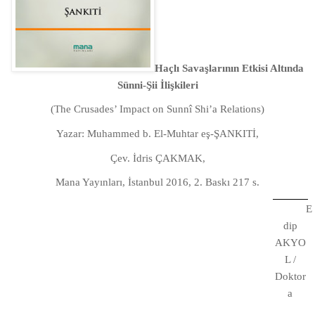
Haçlı Savaşlarının Etkisi Altında
Sünni-Şii İlişkileri
(The Crusades’ Impact on Sunnî Shi’a Relations)
Yazar: Muhammed b. El-Muhtar eş-ŞANKITİ,
Çev. İdris ÇAKMAK,
Mana Yayınları, İstanbul 2016, 2. Baskı 217 s.
E
dip
AKYO
L /
Doktor
a