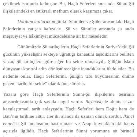
çekilmek zorunda kalmıştır. Bu, Haçlı Seferleri sırasında Sünni-Şii
ilişkilerindeki en istikrarlı mefhum olarak karşımıza çıkar.
Dördüncü olarak
bugünkü Sünniler ve Şiiler arasındaki Haçlı
Seferlerinin çatışan hafızaları, Şii ve Sünniler arasında şu anda
meşruiyet ve hâkimiyet mücadelesine ait bir meseledir.
Günümüzde Şii tarihçilerin Haçlı Seferlerinin Suriye’deki Şii
gücünün yükselişini sekteye uğrattığı kanaatini taşıdıklarını belirten
yazar, Şii tarihçilere göre eğer bu sekte olmasaydı, Şiiliğin İslam
dünyasını kontrol edip dönüştüreceğine inandıklarını ifade eder. Bu
nedenle onlar, Haçlı Seferlerini, Şiiliğin tabi büyümesinin önüne
geçen “tarihi bir sekte” olarak öne sürerler.
Yazara göre Haçlı Seferlerinin Sünni-Şii ilişkilerine tesirinin
araştırılmasında çok sayıda engel vardır.
Birincisi,
ele alınması zor
karşılaştırmalı tarih anlayışıdır. Haçlı Seferleri hem Doğu hem de
Batı’nın tarihine aittir. Her iki alanda da uzman olmak zordur.
İkinci
engel
ise Şii anlatısının bastırılması ve Arap kaynaklardaki bakış
açısıyla ilgilidir. Haçlı Seferlerinin Sünni yorumuna ait birincil