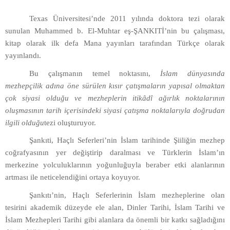
Texas Üniversitesi’nde 2011 yılında doktora tezi olarak
sunulan Muhammed b. El-Muhtar eş-ŞANKITİ’nin bu çalışması,
kitap olarak ilk defa Mana yayınları tarafından Türkçe olarak
yayınlandı.
Bu çalışmanın temel noktasını,
İslam dünyasında
mezhepçilik adına öne sürülen kısır çatışmaların yapısal olmaktan
çok siyasi olduğu ve mezheplerin itikâdî ağırlık noktalarının
oluşmasının tarih içerisindeki siyasi çatışma noktalarıyla doğrudan
ilgili olduğu
tezi oluşturuyor.
Şankıti, Haçlı Seferleri’nin İslam tarihinde Şiiliğin mezhep
coğrafyasının yer değiştirip daralması ve Türklerin İslam’ın
merkezine yolculuklarının yoğunluğuyla beraber etki alanlarının
artması ile neticelendiğini ortaya koyuyor.
Şankıtı’nin, Haçlı Seferlerinin İslam mezheplerine olan
tesirini akademik düzeyde ele alan, Dinler Tarihi, İslam Tarihi ve
İslam Mezhepleri Tarihi gibi alanlara da önemli bir katkı sağladığını