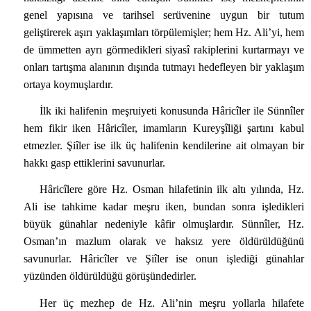
genel yapısına ve tarihsel serüvenine uygun bir tutum
geliştirerek aşırı yaklaşımları törpülemişler; hem Hz. Ali’yi, hem
de ümmetten ayrı görmedikleri siyasî rakiplerini kurtarmayı ve
onları tartışma alanının dışında tutmayı hedefleyen bir yaklaşım
ortaya koymuşlardır.
İlk iki halifenin meşruiyeti konusunda Hâricîler ile Sünnîler
hem fikir iken Hâricîler, imamların Kureyşîliği şartını kabul
etmezler. Şiîler ise ilk üç halifenin kendilerine ait olmayan bir
hakkı gasp ettiklerini savunurlar.
Hâricîlere göre Hz. Osman hilafetinin ilk altı yılında, Hz.
Ali ise tahkime kadar meşru iken, bundan sonra işledikleri
büyük günahlar nedeniyle kâfir olmuşlardır. Sünnîler, Hz.
Osman’ın mazlum olarak ve haksız yere öldürüldüğünü
savunurlar. Hâricîler ve Şiîler ise onun işlediği günahlar
yüzünden öldürüldüğü görüşündedirler.
Her üç mezhep de Hz. Ali’nin meşru yollarla hilafete