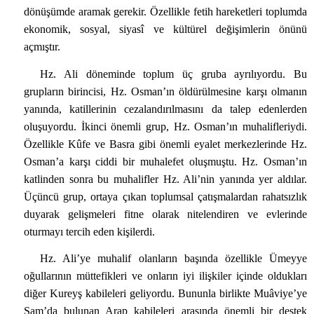
dönüşümde aramak gerekir. Özellikle fetih hareketleri toplumda
ekonomik, sosyal, siyasî ve kültürel değişimlerin önünü
açmıştır.
Hz. Ali döneminde toplum üç gruba ayrılıyordu. Bu
grupların birincisi, Hz. Osman’ın öldürülmesine karşı olmanın
yanında, katillerinin cezalandırılmasını da talep edenlerden
oluşuyordu. İkinci önemli grup, Hz. Osman’ın muhalifleriydi.
Özellikle Kûfe ve Basra gibi önemli eyalet merkezlerinde Hz.
Osman’a karşı ciddi bir muhalefet oluşmuştu. Hz. Osman’ın
katlinden sonra bu muhalifler Hz. Ali’nin yanında yer aldılar.
Üçüncü grup, ortaya çıkan toplumsal çatışmalardan rahatsızlık
duyarak gelişmeleri fitne olarak nitelendiren ve evlerinde
oturmayı tercih eden kişilerdi.
Hz. Ali’ye muhalif olanların başında özellikle Ümeyye
oğullarının müttefikleri ve onların iyi ilişkiler içinde oldukları
diğer Kureyş kabileleri geliyordu. Bununla birlikte Muâviye’ye
Şam’da bulunan Arap kabileleri arasında önemli bir destek