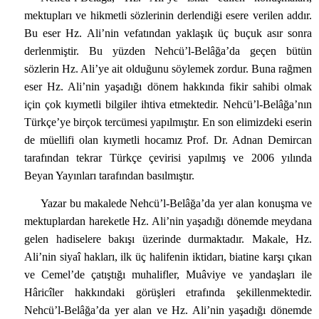
mektupları ve hikmetli sözlerinin derlendiği esere verilen addır.
Bu eser Hz. Ali’nin vefatından yaklaşık üç buçuk asır sonra
derlenmiştir. Bu yüzden Nehcü’l-Belâğa’da geçen bütün
sözlerin Hz. Ali’ye ait olduğunu söylemek zordur. Buna rağmen
eser Hz. Ali’nin yaşadığı dönem hakkında fikir sahibi olmak
için çok kıymetli bilgiler ihtiva etmektedir. Nehcü’l-Belâğa’nın
Türkçe’ye birçok tercümesi yapılmıştır. En son elimizdeki eserin
de müellifi olan kıymetli hocamız Prof. Dr. Adnan Demircan
tarafından tekrar Türkçe çevirisi yapılmış ve 2006 yılında
Beyan Yayınları tarafından basılmıştır.
Yazar bu makalede Nehcü’l-Belâğa’da yer alan konuşma ve
mektuplardan hareketle Hz. Ali’nin yaşadığı dönemde meydana
gelen hadiselere bakışı üzerinde durmaktadır. Makale, Hz.
Ali’nin siyaî hakları, ilk üç halifenin iktidarı, biatine karşı çıkan
ve Cemel’de çatıştığı muhalifler, Muâviye ve yandaşları ile
Hâricîler hakkındaki görüşleri etrafında şekillenmektedir.
Nehcü’l-Belâğa’da yer alan ve Hz. Ali’nin yaşadığı dönemde