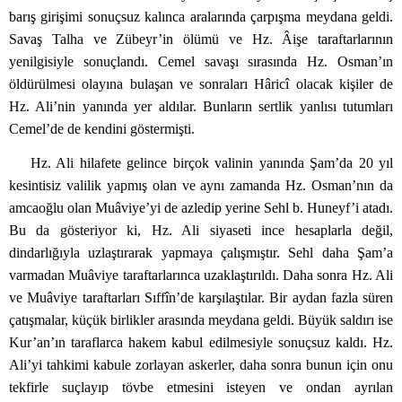
barış girişimi sonuçsuz kalınca aralarında çarpışma meydana geldi.
Savaş Talha ve Zübeyr’in ölümü ve Hz. Âişe taraftarlarının
yenilgisiyle sonuçlandı. Cemel savaşı sırasında Hz. Osman’ın
öldürülmesi olayına bulaşan ve sonraları Hâricî olacak kişiler de
Hz. Ali’nin yanında yer aldılar. Bunların sertlik yanlısı tutumları
Cemel’de de kendini göstermişti.
Hz. Ali hilafete gelince birçok valinin yanında Şam’da 20 yıl
kesintisiz valilik yapmış olan ve aynı zamanda Hz. Osman’nın da
amcaoğlu olan Muâviye’yi de azledip yerine Sehl b. Huneyf’i atadı.
Bu da gösteriyor ki, Hz. Ali siyaseti ince hesaplarla değil,
dindarlığıyla uzlaştırarak yapmaya çalışmıştır. Sehl daha Şam’a
varmadan Muâviye taraftarlarınca uzaklaştırıldı. Daha sonra Hz. Ali
ve Muâviye taraftarları Sıffîn’de karşılaştılar. Bir aydan fazla süren
çatışmalar, küçük birlikler arasında meydana geldi. Büyük saldırı ise
Kur’an’ın taraflarca hakem kabul edilmesiyle sonuçsuz kaldı. Hz.
Ali’yi tahkimi kabule zorlayan askerler, daha sonra bunun için onu
tekfirle suçlayıp tövbe etmesini isteyen ve ondan ayrılan