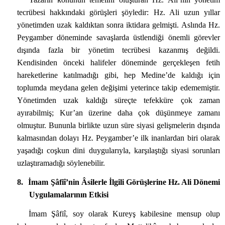
tecrübesi hakkındaki görüşleri şöyledir: Hz. Ali uzun yıllar
yönetimden uzak kaldıktan sonra iktidara gelmişti. Aslında Hz.
Peygamber döneminde savaşlarda üstlendiği önemli görevler
dışında fazla bir yönetim tecrübesi kazanmış değildi.
Kendisinden önceki halifeler döneminde gerçekleşen fetih
hareketlerine katılmadığı gibi, hep Medine’de kaldığı için
toplumda meydana gelen değişimi yeterince takip edememiştir.
Yönetimden uzak kaldığı süreçte tefekküre çok zaman
ayırabilmiş; Kur’an üzerine daha çok düşünmeye zamanı
olmuştur. Bununla birlikte uzun süre siyasi gelişmelerin dışında
kalmasından dolayı Hz. Peygamber’e ilk
i
nanlardan biri olarak
yaşadığı coşkun dini duygularıyla, karşılaştığı siyasi sorunları
uzlaştıramadığı söylenebilir.
8.
İmam Şâfiî’nin Âsilerle İlgili Görüşlerine Hz. Ali Dönemi
Uygulamalarının Etkisi
İmam Şâfiî, soy olarak Kureyş kabilesine mensup olup