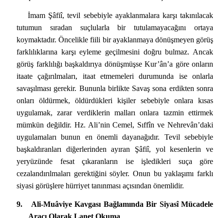
İmam Şâfiî, tevil sebebiyle ayaklanmalara karşı takınılacak
tutumun sıradan suçlularla bir tutulamayacağını ortaya
koymaktadır. Öncelikle fiili bir ayaklanmaya dönüşmeyen görüş
farklılıklarına karşı eyleme geçilmesini doğru bulmaz. Ancak
görüş farklılığı başkaldırıya dönüşmüşse Kur’ân’a göre onların
itaate çağırılmaları, itaat etmemeleri durumunda ise onlarla
savaşılması gerekir. Bununla birlikte Savaş sona erdikten sonra
onları öldürmek, öldürdükleri kişiler sebebiyle onlara kısas
uygulamak, zarar verdiklerin malları onlara tazmin ettirmek
mümkün değildir. Hz. Ali’nin Cemel, Sıffîn ve Nehrevân’daki
uygulamaları bunun en önemli dayanağıdır. Tevil sebebiyle
başkaldıranları diğerlerinden ayıran Şâfiî, yol kesenlerin ve
yeryüzünde fesat çıkaranların ise işledikleri suça göre
cezalandırılmaları gerektiğini söyler. Onun bu yaklaşımı farklı
siyasi görüşlere hürriyet tanınması açısından önemlidir.
9.
Ali-Muâviye Kavgası Bağlamında Bir Siyasî Mücadele
Aracı Olarak Lanet Okuma