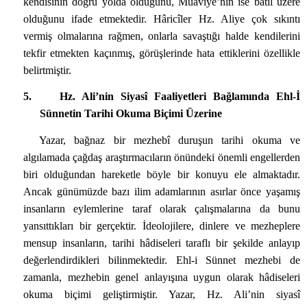
kendisinin doğru yolda olduğunu, Muâviye’nin ise batıl üzere
olduğunu ifade etmektedir. Hâricîler Hz. Aliye çok sıkıntı
vermiş olmalarına rağmen, onlarla savaştığı halde kendilerini
tekfir etmekten kaçınmış, görüşlerinde hata ettiklerini özellikle
belirtmiştir.
5.
Hz. Ali’nin Siyasî Faaliyetleri Bağlamında Ehl-İ
Sünnetin Tarihi Okuma Biçimi Üzerine
Yazar, bağnaz bir mezhebî duruşun tarihi okuma ve
algılamada çağdaş araştırmacıların önündeki önemli engellerden
biri olduğundan hareketle böyle bir konuyu ele almaktadır.
Ancak günümüzde bazı ilim adamlarının asırlar önce yaşamış
insanların eylemlerine taraf olarak çalışmalarına da bunu
yansıttıkları bir gerçektir. İdeolojilere, dinlere ve mezheplere
mensup insanların, tarihi hâdiseleri taraflı bir şekilde anlayıp
değerlendirdikleri bilinmektedir. Ehl-i Sünnet mezhebi de
zamanla, mezhebin genel anlayışına uygun olarak hâdiseleri
okuma biçimi geliştirmiştir. Yazar, Hz. Ali’nin siyasî