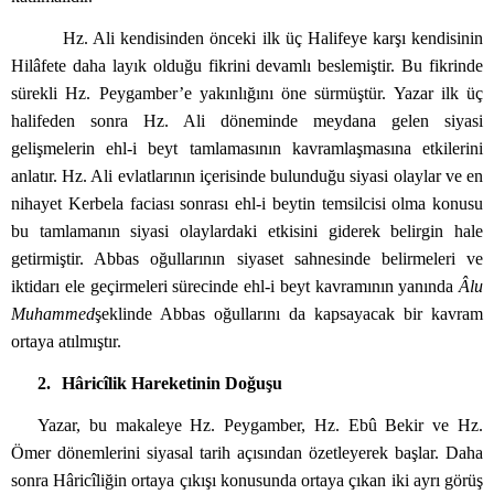
Hz. Ali kendisinden önceki ilk üç Halifeye karşı kendisinin
Hilâfete daha layık olduğu fikrini devamlı beslemiştir. Bu fikrinde
sürekli Hz. Peygamber’e yakınlığını öne sürmüştür. Yazar ilk üç
halifeden sonra Hz. Ali döneminde meydana gelen siyasi
gelişmelerin ehl-i beyt tamlamasının kavramlaşmasına etkilerini
anlatır. Hz. Ali evlatlarının içerisinde bulunduğu siyasi olaylar ve en
nihayet Kerbela faciası sonrası ehl-i beytin temsilcisi olma konusu
bu tamlamanın siyasi olaylardaki etkisini giderek belirgin hale
getirmiştir. Abbas oğullarının siyaset sahnesinde belirmeleri ve
iktidarı ele geçirmeleri sürecinde ehl-i beyt kavramının yanında
Âlu
Muhammed
şeklinde Abbas oğullarını da kapsayacak bir kavram
ortaya atılmıştır.
2.
Hâricîlik Hareketinin Doğuşu
Yazar, bu makaleye Hz. Peygamber, Hz. Ebû Bekir ve Hz.
Ömer dönemlerini siyasal tarih açısından özetleyerek başlar. Daha
sonra Hâricîliğin ortaya çıkışı konusunda ortaya çıkan iki ayrı görüş