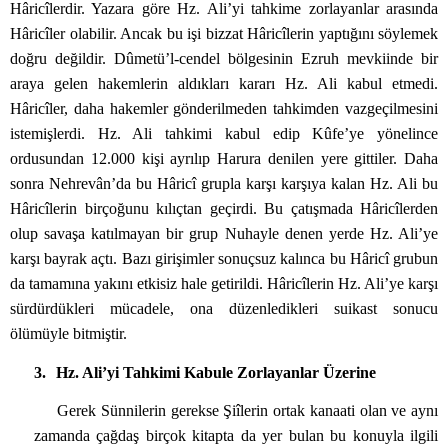
Hâricîlerdir. Yazara göre Hz. Ali’yi tahkime zorlayanlar arasında
Hâricîler olabilir. Ancak bu işi bizzat Hâricîlerin yaptığını söylemek
doğru değildir. Dûmetü’l-cendel bölgesinin Ezruh mevkiinde bir
araya gelen hakemlerin aldıkları kararı Hz. Ali kabul etmedi.
Hâricîler, daha hakemler gönderilmeden tahkimden vazgeçilmesini
istemişlerdi. Hz. Ali tahkimi kabul edip Kûfe’ye yönelince
ordusundan 12.000 kişi ayrılıp Harura denilen yere gittiler. Daha
sonra Nehrevân’da bu Hâricî grupla karşı karşıya kalan Hz. Ali bu
Hâricîlerin birçoğunu kılıçtan geçirdi. Bu çatışmada Hâricîlerden
olup savaşa katılmayan bir grup Nuhayle denen yerde Hz. Ali’ye
karşı bayrak açtı. Bazı girişimler sonuçsuz kalınca bu Hâricî grubun
da tamamına yakını etkisiz hale getirildi. Hâricîlerin Hz. Ali’ye karşı
sürdürdükleri mücadele, ona düzenledikleri suikast sonucu
ölümüyle bitmiştir.
3.
Hz. Ali’yi Tahkimi Kabule Zorlayanlar Üzerine
Gerek Sünnilerin gerekse Şiîlerin ortak kanaati olan ve aynı
zamanda çağdaş birçok kitapta da yer bulan bu konuyla ilgili