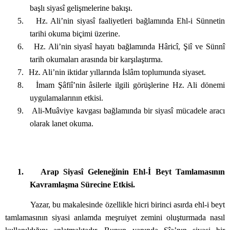
başlı siyasî gelişmelerine bakışı.
5.
Hz. Ali’nin siyasî faaliyetleri bağlamında Ehl-i Sünnetin
tarihi okuma biçimi üzerine.
6.
Hz. Ali’nin siyasî hayatı bağlamında Hâricî, Şiî ve Sünnî
tarih okumaları arasında bir karşılaştırma.
7.
Hz. Ali’nin iktidar yıllarında İslâm toplumunda siyaset.
8.
İmam Şâfiî’nin âsilerle ilgili görüşlerine Hz. Ali dönemi
uygulamalarının etkisi.
9.
Ali-Muâviye kavgası bağlamında bir siyasî mücadele aracı
olarak lanet okuma.
1.
Arap Siyasî Geleneğinin Ehl-İ Beyt Tamlamasının
Kavramlaşma Sürecine Etkisi.
Yazar, bu makalesinde özellikle hicri birinci asırda ehl-i beyt
tamlamasının siyasi anlamda meşruiyet zemini oluşturmada nasıl