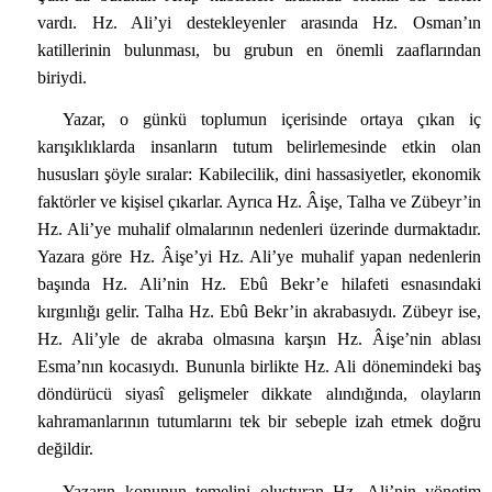
vardı. Hz. Ali’yi destekleyenler arasında Hz. Osman’ın
katillerinin bulunması, bu grubun en önemli zaaflarından
biriydi.
Yazar, o günkü toplumun içerisinde ortaya çıkan iç
karışıklıklarda insanların tutum belirlemesinde etkin olan
hususları şöyle sıralar: Kabilecilik, dini hassasiyetler, ekonomik
faktörler ve kişisel çıkarlar. Ayrıca Hz. Âişe, Talha ve Zübeyr’in
Hz. Ali’ye muhalif olmalarının nedenleri üzerinde durmaktadır.
Yazara göre Hz. Âişe’yi Hz. Ali’ye muhalif yapan nedenlerin
başında Hz. Ali’nin Hz. Ebû Bekr’e hilafeti esnasındaki
kırgınlığı gelir. Talha Hz. Ebû Bekr’in akrabasıydı. Zübeyr ise,
Hz. Ali’yle de akraba olmasına karşın Hz. Âişe’nin ablası
Esma’nın kocasıydı. Bununla birlikte Hz. Ali dönemindeki baş
döndürücü siyasî gelişmeler dikkate alındığında, olayların
kahramanlarının tutumlarını tek bir sebeple izah etmek doğru
değildir.
Yazarın konunun temelini oluşturan Hz. Ali’nin yönetim