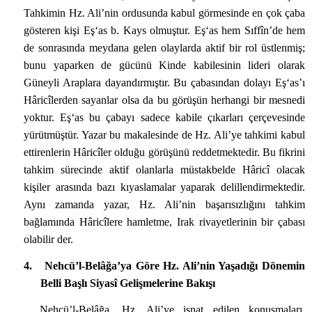
Tahkimin Hz. Ali’nin ordusunda kabul görmesinde en çok çaba
gösteren kişi Eş‘as b. Kays olmuştur. Eş‘as hem Sıffîn’de hem
de sonrasında meydana gelen olaylarda aktif bir rol üstlenmiş;
bunu yaparken de gücünü Kinde kabilesinin lideri olarak
Güneyli Araplara dayandırmıştır. Bu çabasından dolayı Eş‘as’ı
Hâricîlerden sayanlar olsa da bu görüşün herhangi bir mesnedi
yoktur. Eş‘as bu çabayı sadece kabile çıkarları çerçevesinde
yürütmüştür. Yazar bu makalesinde de Hz. Ali’ye tahkimi kabul
ettirenlerin Hâricîler olduğu görüşünü reddetmektedir. Bu fikrini
tahkim sürecinde aktif olanlarla müstakbelde Hâricî olacak
kişiler arasında bazı kıyaslamalar yaparak delillendirmektedir.
Aynı zamanda yazar, Hz. Ali’nin başarısızlığını tahkim
bağlamında Hâricîlere hamletme, Irak rivayetlerinin bir çabası
olabilir der.
4.
Nehcü’l-Belâğa’ya Göre Hz. Ali’nin Yaşadığı Dönemin
Belli Başlı Siyasî Gelişmelerine Bakışı
Nehcü’l-Belâğa, Hz. Ali’ye isnat edilen konuşmaları,