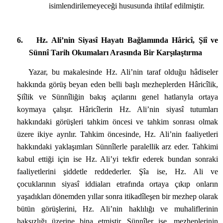
isimlendirilemeyeceği hususunda ihtilaf edilmiştir.
6.
Hz. Ali’nin Siyasî Hayatı Bağlamında Hâricî, Şiî ve
Sünnî Tarih Okumaları Arasında Bir Karşılaştırma
Yazar, bu makalesinde Hz. Ali’nin taraf olduğu hâdiseler
hakkında görüş beyan eden belli başlı mezheplerden Hâricîlik,
Şiîlik ve Sünnîliğin bakış açılarını genel hatlarıyla ortaya
koymaya çalışır. Hâricîlerin Hz. Ali’nin siyasî tutumları
hakkındaki görüşleri tahkim öncesi ve tahkim sonrası olmak
üzere ikiye ayrılır. Tahkim öncesinde, Hz. Ali’nin faaliyetleri
hakkındaki yaklaşımları Sünnîlerle paralellik arz eder. Tahkimi
kabul ettiği için ise Hz. Ali’yi tekfir ederek bundan sonraki
faaliyetlerini şiddetle reddederler. Şîa ise, Hz. Ali ve
çocuklarının siyasî iddiaları etrafında ortaya çıkıp onların
yaşadıkları dönemden yıllar sonra itikadîleşen bir mezhep olarak
bütün görüşlerini, Hz. Ali’nin haklılığı ve muhaliflerinin
haksızlığı üzerine bina etmiştir. Sünnîler ise, mezheplerinin