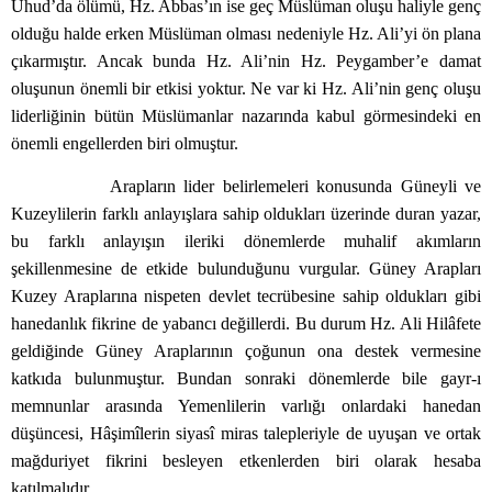
Uhud’da ölümü, Hz. Abbas’ın ise geç Müslüman oluşu haliyle genç
olduğu halde erken Müslüman olması nedeniyle Hz. Ali’yi ön plana
çıkarmıştır. Ancak bunda Hz. Ali’nin Hz. Peygamber’e damat
oluşunun önemli bir etkisi yoktur. Ne var ki Hz. Ali’nin genç oluşu
liderliğinin bütün Müslümanlar nazarında kabul görmesindeki en
önemli engellerden biri olmuştur.
Arapların lider belirlemeleri konusunda Güneyli ve
Kuzeylilerin farklı anlayışlara sahip oldukları üzerinde duran yazar,
bu farklı anlayışın ileriki dönemlerde muhalif akımların
şekillenmesine de etkide bulunduğunu vurgular. Güney Arapları
Kuzey Araplarına nispeten devlet tecrübesine sahip oldukları gibi
hanedanlık fikrine de yabancı değillerdi. Bu durum Hz. Ali Hilâfete
geldiğinde Güney Araplarının çoğunun ona destek vermesine
katkıda bulunmuştur. Bundan sonraki dönemlerde bile gayr-ı
memnunlar arasında Yemenlilerin varlığı onlardaki hanedan
düşüncesi, Hâşimîlerin siyasî miras talepleriyle de uyuşan ve ortak
mağduriyet fikrini besleyen etkenlerden biri olarak hesaba
katılmalıdır.