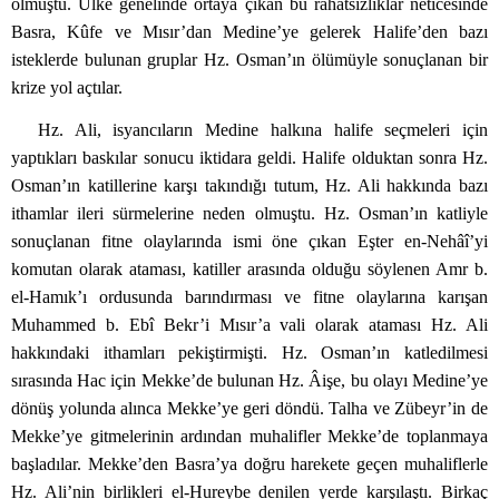
olmuştu. Ülke genelinde ortaya çıkan bu rahatsızlıklar neticesinde
Basra, Kûfe ve Mısır’dan Medine’ye gelerek Halife’den bazı
isteklerde bulunan gruplar Hz. Osman’ın ölümüyle sonuçlanan bir
krize yol açtılar.
Hz. Ali, isyancıların Medine halkına halife seçmeleri için
yaptıkları baskılar sonucu iktidara geldi. Halife olduktan sonra Hz.
Osman’ın katillerine karşı takındığı tutum, Hz. Ali hakkında bazı
ithamlar ileri sürmelerine neden olmuştu. Hz. Osman’ın katliyle
sonuçlanan fitne olaylarında ismi öne çıkan Eşter en-Nehâî’yi
komutan olarak ataması, katiller arasında olduğu söylenen Amr b.
el-Hamık’ı ordusunda barındırması ve fitne olaylarına karışan
Muhammed b. Ebî Bekr’i Mısır’a vali olarak ataması Hz. Ali
hakkındaki ithamları pekiştirmişti. Hz. Osman’ın katledilmesi
sırasında Hac için Mekke’de bulunan Hz. Âişe, bu olayı Medine’ye
dönüş yolunda alınca Mekke’ye geri döndü. Talha ve Zübeyr’in de
Mekke’ye gitmelerinin ardından muhalifler Mekke’de toplanmaya
başladılar. Mekke’den Basra’ya doğru harekete geçen muhaliflerle
Hz. Ali’nin birlikleri el-Hureybe denilen yerde karşılaştı. Birkaç