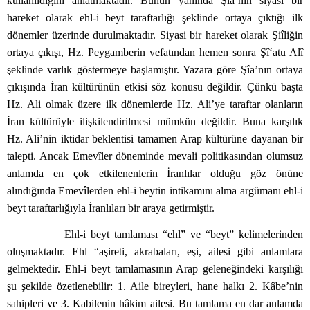
kullanıldığını anlatmaktadır. Bunun yanında Şîa’nın siyasi bir
hareket olarak ehl-i beyt taraftarlığı şeklinde ortaya çıktığı ilk
dönemler üzerinde durulmaktadır. Siyasi bir hareket olarak Şiîliğin
ortaya çıkışı, Hz. Peygamberin vefatından hemen sonra Şî‘atu Alî
şeklinde varlık göstermeye başlamıştır. Yazara göre Şîa’nın ortaya
çıkışında İran kültürünün etkisi söz konusu değildir. Çünkü başta
Hz. Ali olmak üzere ilk dönemlerde Hz. Ali’ye taraftar olanların
İran kültürüyle ilişkilendirilmesi mümkün değildir. Buna karşılık
Hz. Ali’nin iktidar beklentisi tamamen Arap kültürüne dayanan bir
talepti. Ancak Emevîler döneminde mevali politikasından olumsuz
anlamda en çok etkilenenlerin İranlılar olduğu göz önüne
alındığında Emevîlerden ehl-i beytin intikamını alma argümanı ehl-i
beyt taraftarlığıyla İranlıları bir araya getirmiştir.
Ehl-i beyt tamlaması “ehl” ve “beyt” kelimelerinden
oluşmaktadır. Ehl “aşireti, akrabaları, eşi, ailesi gibi anlamlara
gelmektedir. Ehl-i beyt tamlamasının Arap geleneğindeki karşılığı
şu şekilde özetlenebilir: 1. Aile bireyleri, hane halkı 2. Kâbe’nin
sahipleri ve 3. Kabilenin hâkim ailesi. Bu tamlama en dar anlamda