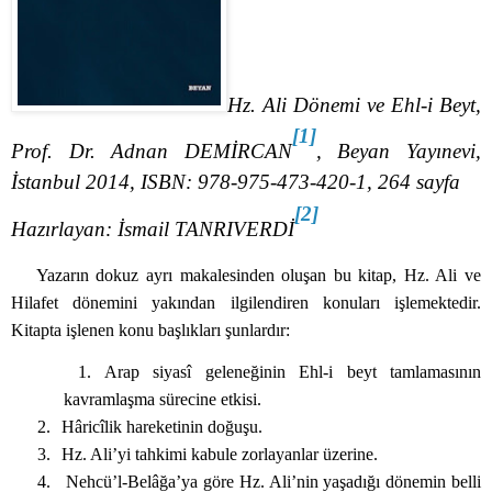
Hz. Ali Dönemi ve Ehl-i Beyt,
[1]
Prof. Dr. Adnan DEMİRCAN
, Beyan Yayınevi,
İstanbul 2014, ISBN: 978-975-473-420-1, 264 sayfa
[2]
Hazırlayan: İsmail TANRIVERDİ
Yazarın dokuz ayrı makalesinden oluşan bu kitap, Hz. Ali ve
Hilafet dönemini yakından ilgilendiren konuları işlemektedir.
Kitapta işlenen konu başlıkları şunlardır:
1. Arap siyasî geleneğinin Ehl-i beyt tamlamasının
kavramlaşma sürecine etkisi.
2.
Hâricîlik hareketinin doğuşu.
3.
Hz. Ali’yi tahkimi kabule zorlayanlar üzerine.
4.
Nehcü’l-Belâğa’ya göre Hz. Ali’nin yaşadığı dönemin belli