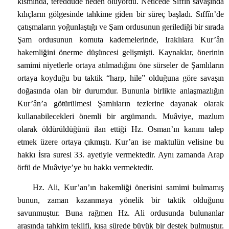
kısmında, tereddüde neden oluyordu. Neticede Sıffîn savaşında
kılıçların gölgesinde tahkime giden bir süreç başladı. Sıffîn’de
çatışmaların yoğunlaştığı ve Şam ordusunun gerilediği bir sırada
Şam ordusunun komuta kademelerinde, Iraklılara Kur’ân
hakemliğini önerme düşüncesi gelişmişti. Kaynaklar, önerinin
samimi niyetlerle ortaya atılmadığını öne sürseler de Şamlıların
ortaya koyduğu bu taktik “harp, hile” olduğuna göre savaşın
doğasında olan bir durumdur. Bununla birlikte anlaşmazlığın
Kur’ân’a götürülmesi Şamlıların tezlerine dayanak olarak
kullanabilecekleri önemli bir argümandı. Muâviye, mazlum
olarak öldürüldüğünü ilan ettiği Hz. Osman’ın kanını talep
etmek üzere ortaya çıkmıştı. Kur’an ise maktulün velisine bu
hakkı İsra suresi 33. ayetiyle vermektedir. Aynı zamanda Arap
örfü de Muâviye’ye bu hakkı vermektedir.
Hz. Ali, Kur’an’ın hakemliği önerisini samimi bulmamış
bunun, zaman kazanmaya yönelik bir taktik olduğunu
savunmuştur. Buna rağmen Hz. Ali ordusunda bulunanlar
arasında tahkim teklifi, kısa sürede büyük bir destek bulmuştur.