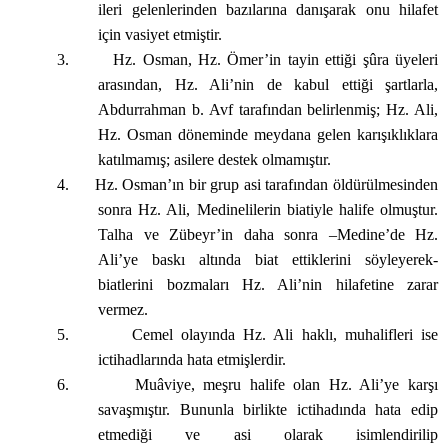
ileri gelenlerinden bazılarına danışarak onu hilafet
için vasiyet etmiştir.
3.
Hz. Osman, Hz. Ömer’in tayin ettiği şûra üyeleri
arasından, Hz. Ali’nin de kabul ettiği şartlarla,
Abdurrahman b. Avf tarafından belirlenmiş; Hz. Ali,
Hz. Osman döneminde meydana gelen karışıklıklara
katılmamış; asilere destek olmamıştır.
4.
Hz. Osman’ın bir grup asi tarafından öldürülmesinden
sonra Hz. Ali, Medinelilerin biatiyle halife olmuştur.
Talha ve Zübeyr’in daha sonra –Medine’de Hz.
Ali’ye baskı altında biat ettiklerini söyleyerek-
biatlerini bozmaları Hz. Ali’nin hilafetine zarar
vermez.
5.
Cemel olayında Hz. Ali haklı, muhalifleri ise
ictihadlarında hata etmişlerdir.
6.
Muâviye, meşru halife olan Hz. Ali’ye karşı
savaşmıştır. Bununla birlikte ictihadında hata edip
etmediği ve asi olarak isimlendirilip