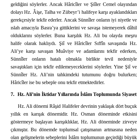
geldiğini söylerler. Ancak Hâricîler ve Şiîler Cemel olayından
dolayı Hz. Âişe, Talha ve Zübeyr’i halifeye karşı ayaklandıkları
gerekçesiyle tekfir ederler. Ancak Sünnîler onların iyi niyetle ve
ıslah amacıyla Basra’ya gittiklerini ve savaşa istemeyerek dâhil
olduklarını söylerler. Buna karşılık Hz. Ali bu olayda meşru
halife olarak haklıydı. Şiî ve Hâricîler Sıffîn savaşında Hz.
Ali’ye karşı savaşan Muâviye ve adamlarını tekfir ederken,
Sünnîler onların hatalı olmakla birlikte tevil nedeniyle
savaştıkları için tekfir edilemeyeceklerini söylerler. Yine Şiî ve
Sünnîler Hz. Ali’nin tahkimdeki tutumunu doğru bulurken;
Hâricîler ise bu sebeple onu tekfir etmektedirler.
7.
Hz. Ali’nin İktidar Yıllarında İslâm Toplumunda Siyaset
Hz. Ali dönemi Râşid Halifeler devrinin yaklaşık dört buçuk
yıllık en karışık dönemidir. Hz. Osman döneminde etkisini
göstermeye başlayan karışıklıklar, Hz. Ali döneminde zirveye
çıkmıştır. Bu dönemde toplumsal çatışmanın artmasına neden
olan gelişmelerin sebeplerini İslâm toplumunun geçirdiği büyük