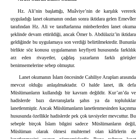
Hz. Ali’nin başlattığı, Muâviye’nin de karşılık vererek
uyguladığı lanet okumanın ondan sonra iktidara gelen Emevîler
tarafından Hz. Ali ve taraftarlarına minberlerden lanet okuma
şeklinde devam ettirildiği, ancak Ömer b. Abdülaziz’in iktidara
geldiğinde bu uygulamaya son verdiği belirtilmektedir. Bununla
birlikte söz konusu uygulamanın keyfiyeti hususunda farklılık
arz eden rivayetler, çağdaş yazarların farklı görüşler
benimsemelerine sebep olmuştur.
Lanet okumanın İslam öncesinde Cahiliye Arapları arasında
mevcut olduğu anlaşılmaktadır. O halde lanet, ilk defa
Müslümanların kullandığı bir kavram değildir. Kur’an’da ve
hadislerde bazı davranışlarla şahıs ya da topluluklar
lanetlenmiştir. Ancak Müslümanların lanetlenmesinden kaçınma
hususunda özellikle hadislerde pek çok tavsiyeler mevcuttur. Bu
sebeple birçok İslam bilgini sadece Müslümanların değil,
Müslüman olarak ölmesi muhtemel olan kâfirlerin de