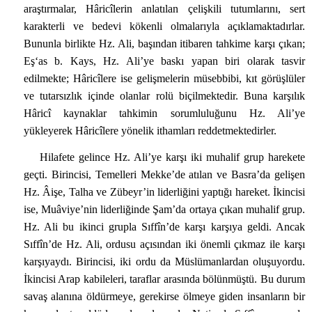
araştırmalar, Hâricîlerin anlatılan çelişkili tutumlarını, sert
karakterli ve bedevi kökenli olmalarıyla açıklamaktadırlar.
Bununla birlikte Hz. Ali, başından itibaren tahkime karşı çıkan;
Eş‘as b. Kays, Hz. Ali’ye baskı yapan biri olarak tasvir
edilmekte; Hâricîlere ise gelişmelerin müsebbibi, kıt görüşlüler
ve tutarsızlık içinde olanlar rolü biçilmektedir. Buna karşılık
Hâricî kaynaklar tahkimin sorumluluğunu Hz. Ali’ye
yükleyerek Hâricîlere yönelik ithamları reddetmektedirler.
Hilafete gelince Hz. Ali’ye karşı iki muhalif grup harekete
geçti. Birincisi, Temelleri Mekke’de atılan ve Basra’da gelişen
Hz. Âişe, Talha ve Zübeyr’in liderliğini yaptığı hareket. İkincisi
ise, Muâviye’nin liderliğinde Şam’da ortaya çıkan muhalif grup.
Hz. Ali bu ikinci grupla Sıffîn’de karşı karşıya geldi. Ancak
Sıffîn’de Hz. Ali, ordusu açısından iki önemli çıkmaz ile karşı
karşıyaydı. Birincisi, iki ordu da Müslümanlardan oluşuyordu.
İkincisi Arap kabileleri, taraflar arasında bölünmüştü. Bu durum
savaş alanına öldürmeye, gerekirse ölmeye giden insanların bir