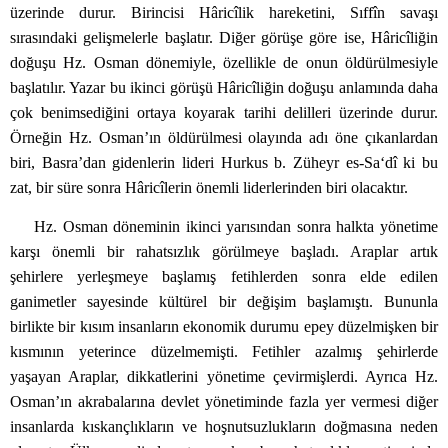
üzerinde durur. Birincisi Hâricîlik hareketini, Sıffîn savaşı
sırasındaki gelişmelerle başlatır. Diğer görüşe göre ise, Hâricîliğin
doğuşu Hz. Osman dönemiyle, özellikle de onun öldürülmesiyle
başlatılır. Yazar bu ikinci görüşü Hâricîliğin doğuşu anlamında daha
çok benimsediğini ortaya koyarak tarihi delilleri üzerinde durur.
Örneğin Hz. Osman’ın öldürülmesi olayında adı öne çıkanlardan
biri, Basra’dan gidenlerin lideri Hurkus b. Züheyr es-Sa‘dî ki bu
zat, bir süre sonra Hâricîlerin önemli liderlerinden biri olacaktır.
Hz. Osman döneminin ikinci yarısından sonra halkta yönetime
karşı önemli bir rahatsızlık görülmeye başladı. Araplar artık
şehirlere yerleşmeye başlamış fetihlerden sonra elde edilen
ganimetler sayesinde kültürel bir değişim başlamıştı. Bununla
birlikte bir kısım insanların ekonomik durumu epey düzelmişken bir
kısmının yeterince düzelmemişti. Fetihler azalmış şehirlerde
yaşayan Araplar, dikkatlerini yönetime çevirmişlerdi. Ayrıca Hz.
Osman’ın akrabalarına devlet yönetiminde fazla yer vermesi diğer
insanlarda kıskançlıkların ve hoşnutsuzlukların doğmasına neden