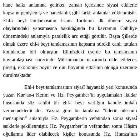
hane halkı anlamına gelirken zaman içerisinde siyasi etkilerle
kapsamı genişlemiş ve hanedanlık gibi farklı anlamlar yüklenmiştir.
Ehl-i beyt tamlamasının İslam Tarihinin ilk dönem siyasi
olaylarındaki yansımasına bakıldığında bu kavramın Cahiliye
dönemindeki anlamıyla paralellik arz ettiği görülür. Başta Şiîlerde
olmak üzere ehl-i beyt tamlamasının kapsamı sürekli canlı tutulan
konulardan biri olmuştur. Elimizdeki eserde bu tamlamanın
kavramlaşması sürecinde Müslümanlar nazarında elde edilecek
prestij, ekonomik boyut ve dini boyutun etkisinin olduğu üzerinde
durulmaktadır.
Ehl-i beyt tamlamasının siyasî hayattaki yeri konusunda
yazar, Kur’an-ı Kerim ve Hz. Peygamber’in uygulamaları iktidar
hususunda söz sahibi bir ehl-i beyt varlığını kabule imkân
vermemektedir der. Yazara göre bu tamlama “liderin ailesinin
mensupları” anlamıyla Hz. Peygamberin vefatından sonra siyasî
saiklerle şekillenmiştir. Hz. Peygamber’in vefatından sonra Hâşim
oğullarına lider olabilecek kişiler konusunda Hz. Hamza’nın