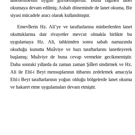
lanetlenmesini uygun görmemişlerdir. Buna rağmen lanet
okumaya devam edilmiş; Ashab döneminde de lanet okuma, Bir
siyasi mücadele aracı olarak kullanılmıştır.
Emevîlerin Hz. Ali’ye ve taraftarlarına minberlerden lanet
okuttuklarına dair rivayetler mevcut olmakla birlikte bu
uygulamaya Hz. Ali, tahkimden sonra sabah namazında
okuduğu kunutta Muâviye ve bazı taraftarlarını lanetleyerek
başlamış; Muâviye de buna cevap vermekte gecikmemiştir.
Daha sonraki yıllarda da zaman zaman Şiîleri sindirmek ve Hz.
Ali ile Ehl-i Beyt mensuplarının itibarını zedelemek amacıyla
Ehl-i Beyt taraftarlarının yoğun olduğu bölgelerde lanet okuma
ve hakaret etme uygulamaları devam etmiştir.