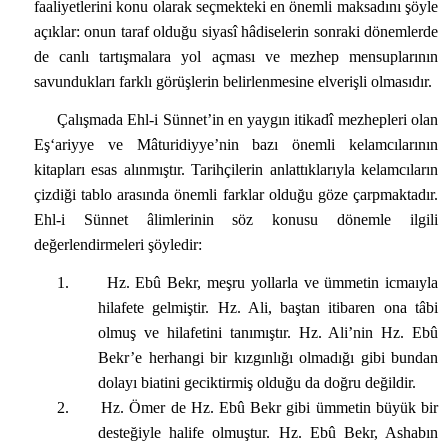
faaliyetlerini konu olarak seçmekteki en önemli maksadını şöyle
açıklar: onun taraf olduğu siyasî hâdiselerin sonraki dönemlerde
de canlı tartışmalara yol açması ve mezhep mensuplarının
savundukları farklı görüşlerin belirlenmesine elverişli olmasıdır.
Çalışmada Ehl-i Sünnet’in en yaygın itikadî mezhepleri olan
Eş‘ariyye ve Mâturidiyye’nin bazı önemli kelamcılarının
kitapları esas alınmıştır. Tarihçilerin anlattıklarıyla kelamcıların
çizdiği tablo arasında önemli farklar olduğu göze çarpmaktadır.
Ehl-i Sünnet âlimlerinin söz konusu dönemle ilgili
değerlendirmeleri şöyledir:
1.
Hz. Ebû Bekr, meşru yollarla ve ümmetin icmaıyla
hilafete gelmiştir. Hz. Ali, baştan itibaren ona tâbi
olmuş ve hilafetini tanımıştır. Hz. Ali’nin Hz. Ebû
Bekr’e herhangi bir kızgınlığı olmadığı gibi bundan
dolayı biatini geciktirmiş olduğu da doğru değildir.
2.
Hz. Ömer de Hz. Ebû Bekr gibi ümmetin büyük bir
desteğiyle halife olmuştur. Hz. Ebû Bekr, Ashabın